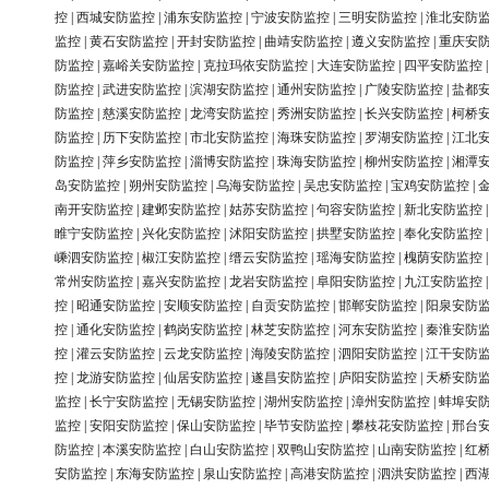
控
|
西城安防监控
|
浦东安防监控
|
宁波安防监控
|
三明安防监控
|
淮北安防
监控
|
黄石安防监控
|
开封安防监控
|
曲靖安防监控
|
遵义安防监控
|
重庆安
防监控
|
嘉峪关安防监控
|
克拉玛依安防监控
|
大连安防监控
|
四平安防监控
防监控
|
武进安防监控
|
滨湖安防监控
|
通州安防监控
|
广陵安防监控
|
盐都
防监控
|
慈溪安防监控
|
龙湾安防监控
|
秀洲安防监控
|
长兴安防监控
|
柯桥
防监控
|
历下安防监控
|
市北安防监控
|
海珠安防监控
|
罗湖安防监控
|
江北
防监控
|
萍乡安防监控
|
淄博安防监控
|
珠海安防监控
|
柳州安防监控
|
湘潭
岛安防监控
|
朔州安防监控
|
乌海安防监控
|
吴忠安防监控
|
宝鸡安防监控
|
南开安防监控
|
建邺安防监控
|
姑苏安防监控
|
句容安防监控
|
新北安防监控
睢宁安防监控
|
兴化安防监控
|
沭阳安防监控
|
拱墅安防监控
|
奉化安防监控
嵊泗安防监控
|
椒江安防监控
|
缙云安防监控
|
瑶海安防监控
|
槐荫安防监控
常州安防监控
|
嘉兴安防监控
|
龙岩安防监控
|
阜阳安防监控
|
九江安防监控
控
|
昭通安防监控
|
安顺安防监控
|
自贡安防监控
|
邯郸安防监控
|
阳泉安防
控
|
通化安防监控
|
鹤岗安防监控
|
林芝安防监控
|
河东安防监控
|
秦淮安防
控
|
灌云安防监控
|
云龙安防监控
|
海陵安防监控
|
泗阳安防监控
|
江干安防
控
|
龙游安防监控
|
仙居安防监控
|
遂昌安防监控
|
庐阳安防监控
|
天桥安防
监控
|
长宁安防监控
|
无锡安防监控
|
湖州安防监控
|
漳州安防监控
|
蚌埠安
监控
|
安阳安防监控
|
保山安防监控
|
毕节安防监控
|
攀枝花安防监控
|
邢台
防监控
|
本溪安防监控
|
白山安防监控
|
双鸭山安防监控
|
山南安防监控
|
红
安防监控
|
东海安防监控
|
泉山安防监控
|
高港安防监控
|
泗洪安防监控
|
西