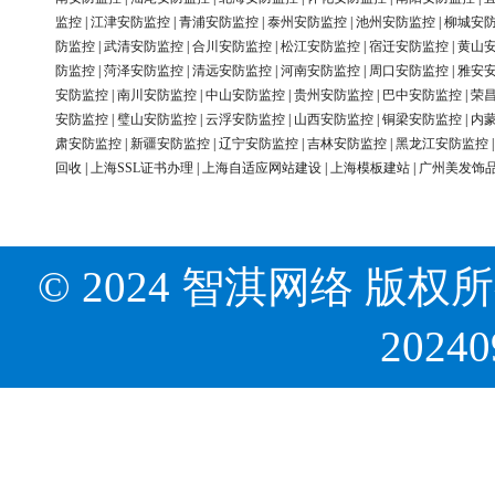
监控
|
江津安防监控
|
青浦安防监控
|
泰州安防监控
|
池州安防监控
|
柳城安
防监控
|
武清安防监控
|
合川安防监控
|
松江安防监控
|
宿迁安防监控
|
黄山
防监控
|
菏泽安防监控
|
清远安防监控
|
河南安防监控
|
周口安防监控
|
雅安
安防监控
|
南川安防监控
|
中山安防监控
|
贵州安防监控
|
巴中安防监控
|
荣
安防监控
|
璧山安防监控
|
云浮安防监控
|
山西安防监控
|
铜梁安防监控
|
内
肃安防监控
|
新疆安防监控
|
辽宁安防监控
|
吉林安防监控
|
黑龙江安防监控
回收
|
上海SSL证书办理
|
上海自适应网站建设
|
上海模板建站
|
广州美发饰
© 2024 智淇网络 版权所有 Al
2024