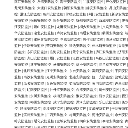
滨江安防监控
|
乐清安防监控
|
海宁安防监控
|
兰溪安防监控
|
开化安防监控
龙岗安防监控
|
大渡口安防监控
|
朝阳安防监控
|
静安安防监控
|
昆山安防监
控
|
湛江安防监控
|
贺州安防监控
|
常德安防监控
|
荆门安防监控
|
新乡安防
安防监控
|
张掖安防监控
|
喀什安防监控
|
锦州安防监控
|
白城安防监控
|
伊
汪安防监控
|
萧山安防监控
|
龙港安防监控
|
桐乡安防监控
|
义乌安防监控
|
华安防监控
|
渝北安防监控
|
卢湾安防监控
|
南通安防监控
|
衢州安防监控
|
林安防监控
|
张家界安防监控
|
孝感安防监控
|
焦作安防监控
|
临沧安防监控
监控
|
伊犁安防监控
|
营口安防监控
|
延边安防监控
|
佳木斯安防监控
|
香港
防监控
|
东阳安防监控
|
临海安防监控
|
景宁安防监控
|
庐江安防监控
|
济阳
防监控
|
舟山安防监控
|
厦门安防监控
|
江西安防监控
|
马鞍山安防监控
|
宜
安防监控
|
遂宁安防监控
|
沧州安防监控
|
临汾安防监控
|
乌兰察布安防监控
监控
|
北辰安防监控
|
江宁安防监控
|
东台安防监控
|
富阳安防监控
|
平阳安
监控
|
南沙安防监控
|
光明安防监控
|
北碚安防监控
|
虹口安防监控
|
盐城安
监控
|
茂名安防监控
|
百色安防监控
|
娄底安防监控
|
黄冈安防监控
|
许昌安
防监控
|
辽阳安防监控
|
牡丹江安防监控
|
台湾安防监控
|
蓟州安防监控
|
溧
安防监控
|
永川安防监控
|
杨浦安防监控
|
淮安安防监控
|
丽水安防监控
|
晋
安防监控
|
郴州安防监控
|
咸宁安防监控
|
漯河安防监控
|
乐山安防监控
|
衡
控
|
静海安防监控
|
高淳安防监控
|
建德安防监控
|
文成安防监控
|
平阴安防
监控
|
滨州安防监控
|
广西安防监控
|
梅州安防监控
|
河池安防监控
|
永州安
岭安防监控
|
绥化安防监控
|
宝坻安防监控
|
桐庐安防监控
|
泰顺安防监控
|
南安防监控
|
汕尾安防监控
|
北海安防监控
|
怀化安防监控
|
南阳安防监控
|