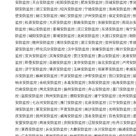
安防监控
|
天台安防监控
|
松阳安防监控
|
肥东安防监控
|
历城安防监控
|
李
阴安防监控
|
浙江安防监控
|
绍兴安防监控
|
宁德安防监控
|
淮南安防监控
|
壁安防监控
|
丽江安防监控
|
铜仁安防监控
|
泸州安防监控
|
保定安防监控
|
监控
|
松原安防监控
|
大庆安防监控
|
那曲安防监控
|
东丽安防监控
|
雨花台
防监控
|
铜山安防监控
|
姜堰安防监控
|
滨江安防监控
|
乐清安防监控
|
海宁
防监控
|
城阳安防监控
|
黄埔安防监控
|
龙岗安防监控
|
大渡口安防监控
|
朝
安防监控
|
赣州安防监控
|
潍坊安防监控
|
湛江安防监控
|
贺州安防监控
|
常
梁安防监控
|
呼伦贝尔安防监控
|
汉中安防监控
|
张掖安防监控
|
喀什安防监
监控
|
宜兴安防监控
|
滨海安防监控
|
贾汪安防监控
|
萧山安防监控
|
龙港安
监控
|
即墨安防监控
|
花都安防监控
|
龙华安防监控
|
渝北安防监控
|
卢湾安
监控
|
济宁安防监控
|
肇庆安防监控
|
玉林安防监控
|
张家界安防监控
|
孝感
尔安防监控
|
榆林安防监控
|
平凉安防监控
|
伊犁安防监控
|
营口安防监控
|
响水安防监控
|
余杭安防监控
|
永嘉安防监控
|
东阳安防监控
|
临海安防监控
巴南安防监控
|
闸北安防监控
|
扬州安防监控
|
舟山安防监控
|
厦门安防监控
控
|
益阳安防监控
|
荆州安防监控
|
濮阳安防监控
|
遂宁安防监控
|
沧州安防
安防监控
|
七台河安防监控
|
澳门安防监控
|
北辰安防监控
|
江宁安防监控
|
湖安防监控
|
莱芜安防监控
|
平度安防监控
|
南沙安防监控
|
光明安防监控
|
庆安防监控
|
抚州安防监控
|
威海安防监控
|
茂名安防监控
|
百色安防监控
|
安盟安防监控
|
商洛安防监控
|
庆阳安防监控
|
辽阳安防监控
|
牡丹江安防监
控
|
莱西安防监控
|
从化安防监控
|
大鹏安防监控
|
永川安防监控
|
杨浦安防