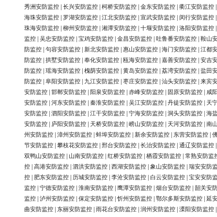
秀洲安防监控
|
长兴安防监控
|
柯桥安防监控
|
金东安防监控
|
衢江安防监控
海珠安防监控
|
罗湖安防监控
|
江北安防监控
|
宣武安防监控
|
闵行安防监控
珠海安防监控
|
柳州安防监控
|
湘潭安防监控
|
十堰安防监控
|
洛阳安防监控
监控
|
吴忠安防监控
|
宝鸡安防监控
|
金昌安防监控
|
吐鲁番安防监控
|
鞍山
防监控
|
句容安防监控
|
新北安防监控
|
惠山安防监控
|
海门安防监控
|
江都
防监控
|
拱墅安防监控
|
奉化安防监控
|
瓯海安防监控
|
嘉善安防监控
|
安吉
防监控
|
瑶海安防监控
|
槐荫安防监控
|
黄岛安防监控
|
荔湾安防监控
|
盐田
防监控
|
阜阳安防监控
|
九江安防监控
|
枣庄安防监控
|
汕头安防监控
|
来宾
安防监控
|
邯郸安防监控
|
阳泉安防监控
|
赤峰安防监控
|
固原安防监控
|
咸
安防监控
|
河东安防监控
|
秦淮安防监控
|
吴江安防监控
|
丹徒安防监控
|
天
安防监控
|
泗阳安防监控
|
江干安防监控
|
宁海安防监控
|
洞头安防监控
|
海
安防监控
|
庐阳安防监控
|
天桥安防监控
|
崂山安防监控
|
天河安防监控
|
南
州安防监控
|
漳州安防监控
|
蚌埠安防监控
|
新余安防监控
|
东营安防监控
|
节安防监控
|
攀枝花安防监控
|
邢台安防监控
|
长治安防监控
|
通辽安防监控
双鸭山安防监控
|
山南安防监控
|
红桥安防监控
|
栖霞安防监控
|
常熟安防监
控
|
高港安防监控
|
泗洪安防监控
|
西湖安防监控
|
象山安防监控
|
瑞安安防
控
|
肥东安防监控
|
历城安防监控
|
李沧安防监控
|
白云安防监控
|
宝安安防
监控
|
宁德安防监控
|
淮南安防监控
|
鹰潭安防监控
|
烟台安防监控
|
韶关安
监控
|
泸州安防监控
|
保定安防监控
|
忻州安防监控
|
鄂尔多斯安防监控
|
延
曲安防监控
|
东丽安防监控
|
雨花台安防监控
|
润州安防监控
|
溧阳安防监控