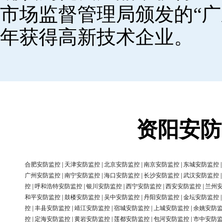
市场监督管理局颁发的“广
年获得高新技术企业。
资阳安防
合肥安防监控
|
天津安防监控
|
北京安防监控
|
南京安防监控
|
东城安防监控
广州安防监控
|
南宁安防监控
|
海口安防监控
|
长沙安防监控
|
武汉安防监控
控
|
呼和浩特安防监控
|
银川安防监控
|
西宁安防监控
|
西安安防监控
|
兰州
和平安防监控
|
鼓楼安防监控
|
吴中安防监控
|
丹阳安防监控
|
金坛安防监控
控
|
丰县安防监控
|
靖江安防监控
|
宿城安防监控
|
上城安防监控
|
余姚安防
控
|
定海安防监控
|
黄岩安防监控
|
莲都安防监控
|
包河安防监控
|
市中安防