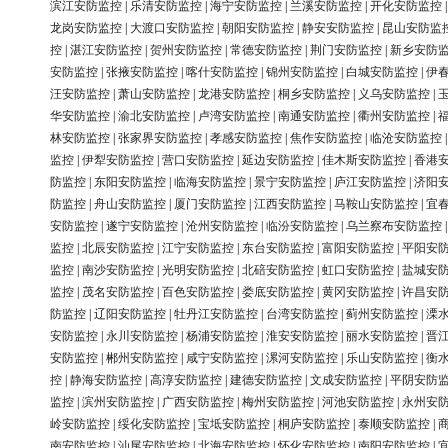
滨江安防监控
|
乐清安防监控
|
海宁安防监控
|
兰溪安防监控
|
开化安防监控
龙岗安防监控
|
大渡口安防监控
|
朝阳安防监控
|
静安安防监控
|
昆山安防监
控
|
湛江安防监控
|
贺州安防监控
|
常德安防监控
|
荆门安防监控
|
新乡安防
安防监控
|
张掖安防监控
|
喀什安防监控
|
锦州安防监控
|
白城安防监控
|
伊
汪安防监控
|
萧山安防监控
|
龙港安防监控
|
桐乡安防监控
|
义乌安防监控
|
华安防监控
|
渝北安防监控
|
卢湾安防监控
|
南通安防监控
|
衢州安防监控
|
林安防监控
|
张家界安防监控
|
孝感安防监控
|
焦作安防监控
|
临沧安防监控
监控
|
伊犁安防监控
|
营口安防监控
|
延边安防监控
|
佳木斯安防监控
|
香港
防监控
|
东阳安防监控
|
临海安防监控
|
景宁安防监控
|
庐江安防监控
|
济阳
防监控
|
舟山安防监控
|
厦门安防监控
|
江西安防监控
|
马鞍山安防监控
|
宜
安防监控
|
遂宁安防监控
|
沧州安防监控
|
临汾安防监控
|
乌兰察布安防监控
监控
|
北辰安防监控
|
江宁安防监控
|
东台安防监控
|
富阳安防监控
|
平阳安
监控
|
南沙安防监控
|
光明安防监控
|
北碚安防监控
|
虹口安防监控
|
盐城安
监控
|
茂名安防监控
|
百色安防监控
|
娄底安防监控
|
黄冈安防监控
|
许昌安
防监控
|
辽阳安防监控
|
牡丹江安防监控
|
台湾安防监控
|
蓟州安防监控
|
溧
安防监控
|
永川安防监控
|
杨浦安防监控
|
淮安安防监控
|
丽水安防监控
|
晋
安防监控
|
郴州安防监控
|
咸宁安防监控
|
漯河安防监控
|
乐山安防监控
|
衡
控
|
静海安防监控
|
高淳安防监控
|
建德安防监控
|
文成安防监控
|
平阴安防
监控
|
滨州安防监控
|
广西安防监控
|
梅州安防监控
|
河池安防监控
|
永州安
岭安防监控
|
绥化安防监控
|
宝坻安防监控
|
桐庐安防监控
|
泰顺安防监控
|
南安防监控
|
汕尾安防监控
|
北海安防监控
|
怀化安防监控
|
南阳安防监控
|