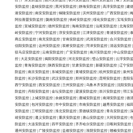
控
|
广东安防监控
|
惠州安防监控
|
钦州安防监控
|
郴州安防监控
|
咸宁安防
安防监控
|
盘锦安防监控
|
黑河安防监控
|
静海安防监控
|
高淳安防监控
|
建
港安防监控
|
南安安防监控
|
铜陵安防监控
|
滨州安防监控
|
广西安防监控
|
阿拉善盟安防监控
|
陇南安防监控
|
铁岭安防监控
|
绥化安防监控
|
宝坻安防
监控
|
宣城安防监控
|
德州安防监控
|
海南安防监控
|
汕尾安防监控
|
北海安
岭安防监控
|
宁河安防监控
|
淳安安防监控
|
江津安防监控
|
青浦安防监控
|
商丘安防监控
|
南充安防监控
|
甘南安防监控
|
武清安防监控
|
合川安防监控
信阳安防监控
|
达州安防监控
|
双桥安防监控
|
菏泽安防监控
|
清远安防监控
驻马店安防监控
|
云南安防监控
|
广安安防监控
|
南川安防监控
|
中山安防监
控
|
大足安防监控
|
揭阳安防监控
|
河北安防监控
|
璧山安防监控
|
云浮安防
监控
|
青海安防监控
|
陕西安防监控
|
甘肃安防监控
|
新疆安防监控
|
辽宁安
防监控
|
南京安防监控
|
东城安防监控
|
黄埔安防监控
|
杭州安防监控
|
泉州
防监控
|
长沙安防监控
|
武汉安防监控
|
郑州安防监控
|
昆明安防监控
|
贵阳
西宁安防监控
|
西安安防监控
|
兰州安防监控
|
乌鲁木齐安防监控
|
沈阳安防
防监控
|
丹阳安防监控
|
金坛安防监控
|
梁溪安防监控
|
崇川安防监控
|
邗江
安防监控
|
上城安防监控
|
余姚安防监控
|
鹿城安防监控
|
南湖安防监控
|
德
安防监控
|
包河安防监控
|
市中安防监控
|
市南安防监控
|
越秀安防监控
|
福
安防监控
|
三明安防监控
|
淮北安防监控
|
景德镇安防监控
|
青岛安防监控
|
靖安防监控
|
遵义安防监控
|
重庆安防监控
|
唐山安防监控
|
大同安防监控
|
防监控
|
大连安防监控
|
四平安防监控
|
齐齐哈尔安防监控
|
日喀则安防监控
通州安防监控
|
广陵安防监控
|
盐都安防监控
|
淮阴安防监控
|
赣榆安防监控