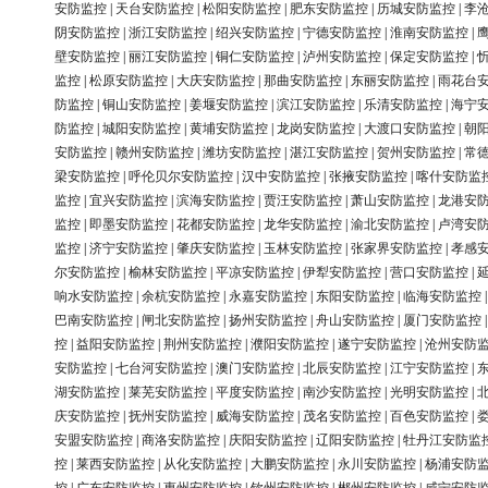
安防监控
|
天台安防监控
|
松阳安防监控
|
肥东安防监控
|
历城安防监控
|
李
阴安防监控
|
浙江安防监控
|
绍兴安防监控
|
宁德安防监控
|
淮南安防监控
|
壁安防监控
|
丽江安防监控
|
铜仁安防监控
|
泸州安防监控
|
保定安防监控
|
监控
|
松原安防监控
|
大庆安防监控
|
那曲安防监控
|
东丽安防监控
|
雨花台
防监控
|
铜山安防监控
|
姜堰安防监控
|
滨江安防监控
|
乐清安防监控
|
海宁
防监控
|
城阳安防监控
|
黄埔安防监控
|
龙岗安防监控
|
大渡口安防监控
|
朝
安防监控
|
赣州安防监控
|
潍坊安防监控
|
湛江安防监控
|
贺州安防监控
|
常
梁安防监控
|
呼伦贝尔安防监控
|
汉中安防监控
|
张掖安防监控
|
喀什安防监
监控
|
宜兴安防监控
|
滨海安防监控
|
贾汪安防监控
|
萧山安防监控
|
龙港安
监控
|
即墨安防监控
|
花都安防监控
|
龙华安防监控
|
渝北安防监控
|
卢湾安
监控
|
济宁安防监控
|
肇庆安防监控
|
玉林安防监控
|
张家界安防监控
|
孝感
尔安防监控
|
榆林安防监控
|
平凉安防监控
|
伊犁安防监控
|
营口安防监控
|
响水安防监控
|
余杭安防监控
|
永嘉安防监控
|
东阳安防监控
|
临海安防监控
巴南安防监控
|
闸北安防监控
|
扬州安防监控
|
舟山安防监控
|
厦门安防监控
控
|
益阳安防监控
|
荆州安防监控
|
濮阳安防监控
|
遂宁安防监控
|
沧州安防
安防监控
|
七台河安防监控
|
澳门安防监控
|
北辰安防监控
|
江宁安防监控
|
湖安防监控
|
莱芜安防监控
|
平度安防监控
|
南沙安防监控
|
光明安防监控
|
庆安防监控
|
抚州安防监控
|
威海安防监控
|
茂名安防监控
|
百色安防监控
|
安盟安防监控
|
商洛安防监控
|
庆阳安防监控
|
辽阳安防监控
|
牡丹江安防监
控
|
莱西安防监控
|
从化安防监控
|
大鹏安防监控
|
永川安防监控
|
杨浦安防