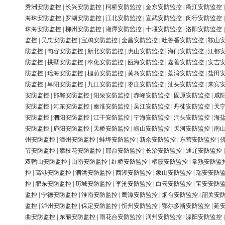
秀洲安防监控
|
长兴安防监控
|
柯桥安防监控
|
金东安防监控
|
衢江安防监控
海珠安防监控
|
罗湖安防监控
|
江北安防监控
|
宣武安防监控
|
闵行安防监控
珠海安防监控
|
柳州安防监控
|
湘潭安防监控
|
十堰安防监控
|
洛阳安防监控
监控
|
吴忠安防监控
|
宝鸡安防监控
|
金昌安防监控
|
吐鲁番安防监控
|
鞍山
防监控
|
句容安防监控
|
新北安防监控
|
惠山安防监控
|
海门安防监控
|
江都
防监控
|
拱墅安防监控
|
奉化安防监控
|
瓯海安防监控
|
嘉善安防监控
|
安吉
防监控
|
瑶海安防监控
|
槐荫安防监控
|
黄岛安防监控
|
荔湾安防监控
|
盐田
防监控
|
阜阳安防监控
|
九江安防监控
|
枣庄安防监控
|
汕头安防监控
|
来宾
安防监控
|
邯郸安防监控
|
阳泉安防监控
|
赤峰安防监控
|
固原安防监控
|
咸
安防监控
|
河东安防监控
|
秦淮安防监控
|
吴江安防监控
|
丹徒安防监控
|
天
安防监控
|
泗阳安防监控
|
江干安防监控
|
宁海安防监控
|
洞头安防监控
|
海
安防监控
|
庐阳安防监控
|
天桥安防监控
|
崂山安防监控
|
天河安防监控
|
南
州安防监控
|
漳州安防监控
|
蚌埠安防监控
|
新余安防监控
|
东营安防监控
|
节安防监控
|
攀枝花安防监控
|
邢台安防监控
|
长治安防监控
|
通辽安防监控
双鸭山安防监控
|
山南安防监控
|
红桥安防监控
|
栖霞安防监控
|
常熟安防监
控
|
高港安防监控
|
泗洪安防监控
|
西湖安防监控
|
象山安防监控
|
瑞安安防
控
|
肥东安防监控
|
历城安防监控
|
李沧安防监控
|
白云安防监控
|
宝安安防
监控
|
宁德安防监控
|
淮南安防监控
|
鹰潭安防监控
|
烟台安防监控
|
韶关安
监控
|
泸州安防监控
|
保定安防监控
|
忻州安防监控
|
鄂尔多斯安防监控
|
延
曲安防监控
|
东丽安防监控
|
雨花台安防监控
|
润州安防监控
|
溧阳安防监控