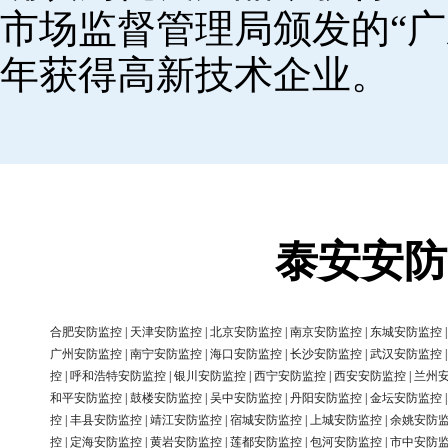
市场监督管理局颁发的“广
年获得高新技术企业。
泰安安防
合肥安防监控
|
天津安防监控
|
北京安防监控
|
南京安防监控
|
东城安防监控
广州安防监控
|
南宁安防监控
|
海口安防监控
|
长沙安防监控
|
武汉安防监控
控
|
呼和浩特安防监控
|
银川安防监控
|
西宁安防监控
|
西安安防监控
|
兰州
和平安防监控
|
鼓楼安防监控
|
吴中安防监控
|
丹阳安防监控
|
金坛安防监控
控
|
丰县安防监控
|
靖江安防监控
|
宿城安防监控
|
上城安防监控
|
余姚安防
控
|
定海安防监控
|
黄岩安防监控
|
莲都安防监控
|
包河安防监控
|
市中安防