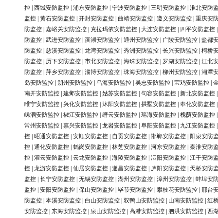
控
|
西城安防监控
|
浦东安防监控
|
宁波安防监控
|
三明安防监控
|
淮北安防
监控
|
黄石安防监控
|
开封安防监控
|
曲靖安防监控
|
遵义安防监控
|
重庆安
防监控
|
嘉峪关安防监控
|
克拉玛依安防监控
|
大连安防监控
|
四平安防监控
防监控
|
武进安防监控
|
滨湖安防监控
|
通州安防监控
|
广陵安防监控
|
盐都
防监控
|
慈溪安防监控
|
龙湾安防监控
|
秀洲安防监控
|
长兴安防监控
|
柯桥
防监控
|
历下安防监控
|
市北安防监控
|
海珠安防监控
|
罗湖安防监控
|
江北
防监控
|
萍乡安防监控
|
淄博安防监控
|
珠海安防监控
|
柳州安防监控
|
湘潭
岛安防监控
|
朔州安防监控
|
乌海安防监控
|
吴忠安防监控
|
宝鸡安防监控
|
南开安防监控
|
建邺安防监控
|
姑苏安防监控
|
句容安防监控
|
新北安防监控
睢宁安防监控
|
兴化安防监控
|
沭阳安防监控
|
拱墅安防监控
|
奉化安防监控
嵊泗安防监控
|
椒江安防监控
|
缙云安防监控
|
瑶海安防监控
|
槐荫安防监控
常州安防监控
|
嘉兴安防监控
|
龙岩安防监控
|
阜阳安防监控
|
九江安防监控
控
|
昭通安防监控
|
安顺安防监控
|
自贡安防监控
|
邯郸安防监控
|
阳泉安防
控
|
通化安防监控
|
鹤岗安防监控
|
林芝安防监控
|
河东安防监控
|
秦淮安防
控
|
灌云安防监控
|
云龙安防监控
|
海陵安防监控
|
泗阳安防监控
|
江干安防
控
|
龙游安防监控
|
仙居安防监控
|
遂昌安防监控
|
庐阳安防监控
|
天桥安防
监控
|
长宁安防监控
|
无锡安防监控
|
湖州安防监控
|
漳州安防监控
|
蚌埠安
监控
|
安阳安防监控
|
保山安防监控
|
毕节安防监控
|
攀枝花安防监控
|
邢台
防监控
|
本溪安防监控
|
白山安防监控
|
双鸭山安防监控
|
山南安防监控
|
红
安防监控
|
东海安防监控
|
泉山安防监控
|
高港安防监控
|
泗洪安防监控
|
西