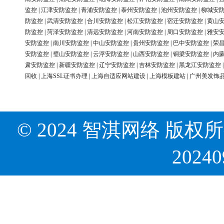
监控
|
江津安防监控
|
青浦安防监控
|
泰州安防监控
|
池州安防监控
|
柳城安
防监控
|
武清安防监控
|
合川安防监控
|
松江安防监控
|
宿迁安防监控
|
黄山
防监控
|
菏泽安防监控
|
清远安防监控
|
河南安防监控
|
周口安防监控
|
雅安
安防监控
|
南川安防监控
|
中山安防监控
|
贵州安防监控
|
巴中安防监控
|
荣
安防监控
|
璧山安防监控
|
云浮安防监控
|
山西安防监控
|
铜梁安防监控
|
内
肃安防监控
|
新疆安防监控
|
辽宁安防监控
|
吉林安防监控
|
黑龙江安防监控
回收
|
上海SSL证书办理
|
上海自适应网站建设
|
上海模板建站
|
广州美发饰
© 2024 智淇网络 版权所有 Al
2024