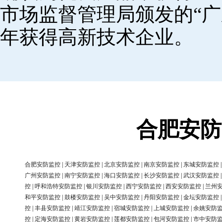
市场监督管理局颁发的“广
年获得高新技术企业。
合肥安防
合肥安防监控
|
天津安防监控
|
北京安防监控
|
南京安防监控
|
东城安防监控
广州安防监控
|
南宁安防监控
|
海口安防监控
|
长沙安防监控
|
武汉安防监控
控
|
呼和浩特安防监控
|
银川安防监控
|
西宁安防监控
|
西安安防监控
|
兰州
和平安防监控
|
鼓楼安防监控
|
吴中安防监控
|
丹阳安防监控
|
金坛安防监控
控
|
丰县安防监控
|
靖江安防监控
|
宿城安防监控
|
上城安防监控
|
余姚安防
控
|
定海安防监控
|
黄岩安防监控
|
莲都安防监控
|
包河安防监控
|
市中安防