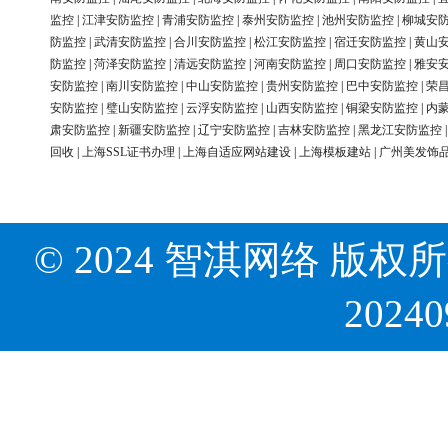
监控
|
江津安防监控
|
青浦安防监控
|
泰州安防监控
|
池州安防监控
|
柳城安
防监控
|
武清安防监控
|
合川安防监控
|
松江安防监控
|
宿迁安防监控
|
黄山
防监控
|
菏泽安防监控
|
清远安防监控
|
河南安防监控
|
周口安防监控
|
雅安
安防监控
|
南川安防监控
|
中山安防监控
|
贵州安防监控
|
巴中安防监控
|
荣
安防监控
|
璧山安防监控
|
云浮安防监控
|
山西安防监控
|
铜梁安防监控
|
内
肃安防监控
|
新疆安防监控
|
辽宁安防监控
|
吉林安防监控
|
黑龙江安防监控
回收
|
上海SSL证书办理
|
上海自适应网站建设
|
上海模板建站
|
广州美发饰
© 2024 智淇网络 版权所有 Al
2024