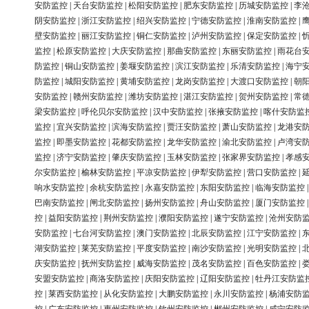
安防监控
|
天台安防监控
|
松阳安防监控
|
肥东安防监控
|
历城安防监控
|
李
阴安防监控
|
浙江安防监控
|
绍兴安防监控
|
宁德安防监控
|
淮南安防监控
|
壁安防监控
|
丽江安防监控
|
铜仁安防监控
|
泸州安防监控
|
保定安防监控
|
监控
|
松原安防监控
|
大庆安防监控
|
那曲安防监控
|
东丽安防监控
|
雨花台
防监控
|
铜山安防监控
|
姜堰安防监控
|
滨江安防监控
|
乐清安防监控
|
海宁
防监控
|
城阳安防监控
|
黄埔安防监控
|
龙岗安防监控
|
大渡口安防监控
|
朝
安防监控
|
赣州安防监控
|
潍坊安防监控
|
湛江安防监控
|
贺州安防监控
|
常
梁安防监控
|
呼伦贝尔安防监控
|
汉中安防监控
|
张掖安防监控
|
喀什安防监
监控
|
宜兴安防监控
|
滨海安防监控
|
贾汪安防监控
|
萧山安防监控
|
龙港安
监控
|
即墨安防监控
|
花都安防监控
|
龙华安防监控
|
渝北安防监控
|
卢湾安
监控
|
济宁安防监控
|
肇庆安防监控
|
玉林安防监控
|
张家界安防监控
|
孝感
尔安防监控
|
榆林安防监控
|
平凉安防监控
|
伊犁安防监控
|
营口安防监控
|
响水安防监控
|
余杭安防监控
|
永嘉安防监控
|
东阳安防监控
|
临海安防监控
巴南安防监控
|
闸北安防监控
|
扬州安防监控
|
舟山安防监控
|
厦门安防监控
控
|
益阳安防监控
|
荆州安防监控
|
濮阳安防监控
|
遂宁安防监控
|
沧州安防
安防监控
|
七台河安防监控
|
澳门安防监控
|
北辰安防监控
|
江宁安防监控
|
湖安防监控
|
莱芜安防监控
|
平度安防监控
|
南沙安防监控
|
光明安防监控
|
庆安防监控
|
抚州安防监控
|
威海安防监控
|
茂名安防监控
|
百色安防监控
|
安盟安防监控
|
商洛安防监控
|
庆阳安防监控
|
辽阳安防监控
|
牡丹江安防监
控
|
莱西安防监控
|
从化安防监控
|
大鹏安防监控
|
永川安防监控
|
杨浦安防