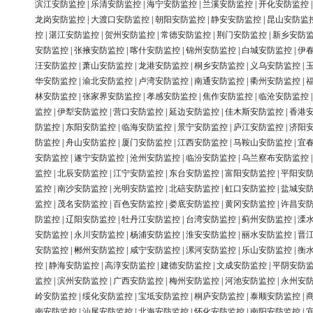
滨江安防监控
|
乐清安防监控
|
海宁安防监控
|
兰溪安防监控
|
开化安防监控
龙岗安防监控
|
大渡口安防监控
|
朝阳安防监控
|
静安安防监控
|
昆山安防监
控
|
湛江安防监控
|
贺州安防监控
|
常德安防监控
|
荆门安防监控
|
新乡安防
安防监控
|
张掖安防监控
|
喀什安防监控
|
锦州安防监控
|
白城安防监控
|
伊
汪安防监控
|
萧山安防监控
|
龙港安防监控
|
桐乡安防监控
|
义乌安防监控
|
华安防监控
|
渝北安防监控
|
卢湾安防监控
|
南通安防监控
|
衢州安防监控
|
林安防监控
|
张家界安防监控
|
孝感安防监控
|
焦作安防监控
|
临沧安防监控
监控
|
伊犁安防监控
|
营口安防监控
|
延边安防监控
|
佳木斯安防监控
|
香港
防监控
|
东阳安防监控
|
临海安防监控
|
景宁安防监控
|
庐江安防监控
|
济阳
防监控
|
舟山安防监控
|
厦门安防监控
|
江西安防监控
|
马鞍山安防监控
|
宜
安防监控
|
遂宁安防监控
|
沧州安防监控
|
临汾安防监控
|
乌兰察布安防监控
监控
|
北辰安防监控
|
江宁安防监控
|
东台安防监控
|
富阳安防监控
|
平阳安
监控
|
南沙安防监控
|
光明安防监控
|
北碚安防监控
|
虹口安防监控
|
盐城安
监控
|
茂名安防监控
|
百色安防监控
|
娄底安防监控
|
黄冈安防监控
|
许昌安
防监控
|
辽阳安防监控
|
牡丹江安防监控
|
台湾安防监控
|
蓟州安防监控
|
溧
安防监控
|
永川安防监控
|
杨浦安防监控
|
淮安安防监控
|
丽水安防监控
|
晋
安防监控
|
郴州安防监控
|
咸宁安防监控
|
漯河安防监控
|
乐山安防监控
|
衡
控
|
静海安防监控
|
高淳安防监控
|
建德安防监控
|
文成安防监控
|
平阴安防
监控
|
滨州安防监控
|
广西安防监控
|
梅州安防监控
|
河池安防监控
|
永州安
岭安防监控
|
绥化安防监控
|
宝坻安防监控
|
桐庐安防监控
|
泰顺安防监控
|
南安防监控
|
汕尾安防监控
|
北海安防监控
|
怀化安防监控
|
南阳安防监控
|