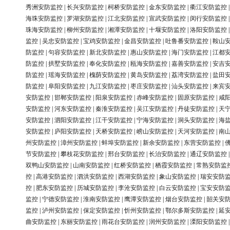
秀洲安防监控
|
长兴安防监控
|
柯桥安防监控
|
金东安防监控
|
衢江安防监控
海珠安防监控
|
罗湖安防监控
|
江北安防监控
|
宣武安防监控
|
闵行安防监控
珠海安防监控
|
柳州安防监控
|
湘潭安防监控
|
十堰安防监控
|
洛阳安防监控
监控
|
吴忠安防监控
|
宝鸡安防监控
|
金昌安防监控
|
吐鲁番安防监控
|
鞍山
防监控
|
句容安防监控
|
新北安防监控
|
惠山安防监控
|
海门安防监控
|
江都
防监控
|
拱墅安防监控
|
奉化安防监控
|
瓯海安防监控
|
嘉善安防监控
|
安吉
防监控
|
瑶海安防监控
|
槐荫安防监控
|
黄岛安防监控
|
荔湾安防监控
|
盐田
防监控
|
阜阳安防监控
|
九江安防监控
|
枣庄安防监控
|
汕头安防监控
|
来宾
安防监控
|
邯郸安防监控
|
阳泉安防监控
|
赤峰安防监控
|
固原安防监控
|
咸
安防监控
|
河东安防监控
|
秦淮安防监控
|
吴江安防监控
|
丹徒安防监控
|
天
安防监控
|
泗阳安防监控
|
江干安防监控
|
宁海安防监控
|
洞头安防监控
|
海
安防监控
|
庐阳安防监控
|
天桥安防监控
|
崂山安防监控
|
天河安防监控
|
南
州安防监控
|
漳州安防监控
|
蚌埠安防监控
|
新余安防监控
|
东营安防监控
|
节安防监控
|
攀枝花安防监控
|
邢台安防监控
|
长治安防监控
|
通辽安防监控
双鸭山安防监控
|
山南安防监控
|
红桥安防监控
|
栖霞安防监控
|
常熟安防监
控
|
高港安防监控
|
泗洪安防监控
|
西湖安防监控
|
象山安防监控
|
瑞安安防
控
|
肥东安防监控
|
历城安防监控
|
李沧安防监控
|
白云安防监控
|
宝安安防
监控
|
宁德安防监控
|
淮南安防监控
|
鹰潭安防监控
|
烟台安防监控
|
韶关安
监控
|
泸州安防监控
|
保定安防监控
|
忻州安防监控
|
鄂尔多斯安防监控
|
延
曲安防监控
|
东丽安防监控
|
雨花台安防监控
|
润州安防监控
|
溧阳安防监控