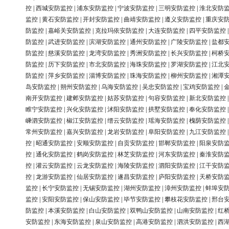
控
|
西城安防监控
|
浦东安防监控
|
宁波安防监控
|
三明安防监控
|
淮北安防
监控
|
黄石安防监控
|
开封安防监控
|
曲靖安防监控
|
遵义安防监控
|
重庆安
防监控
|
嘉峪关安防监控
|
克拉玛依安防监控
|
大连安防监控
|
四平安防监控
防监控
|
武进安防监控
|
滨湖安防监控
|
通州安防监控
|
广陵安防监控
|
盐都
防监控
|
慈溪安防监控
|
龙湾安防监控
|
秀洲安防监控
|
长兴安防监控
|
柯桥
防监控
|
历下安防监控
|
市北安防监控
|
海珠安防监控
|
罗湖安防监控
|
江北
防监控
|
萍乡安防监控
|
淄博安防监控
|
珠海安防监控
|
柳州安防监控
|
湘潭
岛安防监控
|
朔州安防监控
|
乌海安防监控
|
吴忠安防监控
|
宝鸡安防监控
|
南开安防监控
|
建邺安防监控
|
姑苏安防监控
|
句容安防监控
|
新北安防监控
睢宁安防监控
|
兴化安防监控
|
沭阳安防监控
|
拱墅安防监控
|
奉化安防监控
嵊泗安防监控
|
椒江安防监控
|
缙云安防监控
|
瑶海安防监控
|
槐荫安防监控
常州安防监控
|
嘉兴安防监控
|
龙岩安防监控
|
阜阳安防监控
|
九江安防监控
控
|
昭通安防监控
|
安顺安防监控
|
自贡安防监控
|
邯郸安防监控
|
阳泉安防
控
|
通化安防监控
|
鹤岗安防监控
|
林芝安防监控
|
河东安防监控
|
秦淮安防
控
|
灌云安防监控
|
云龙安防监控
|
海陵安防监控
|
泗阳安防监控
|
江干安防
控
|
龙游安防监控
|
仙居安防监控
|
遂昌安防监控
|
庐阳安防监控
|
天桥安防
监控
|
长宁安防监控
|
无锡安防监控
|
湖州安防监控
|
漳州安防监控
|
蚌埠安
监控
|
安阳安防监控
|
保山安防监控
|
毕节安防监控
|
攀枝花安防监控
|
邢台
防监控
|
本溪安防监控
|
白山安防监控
|
双鸭山安防监控
|
山南安防监控
|
红
安防监控
|
东海安防监控
|
泉山安防监控
|
高港安防监控
|
泗洪安防监控
|
西