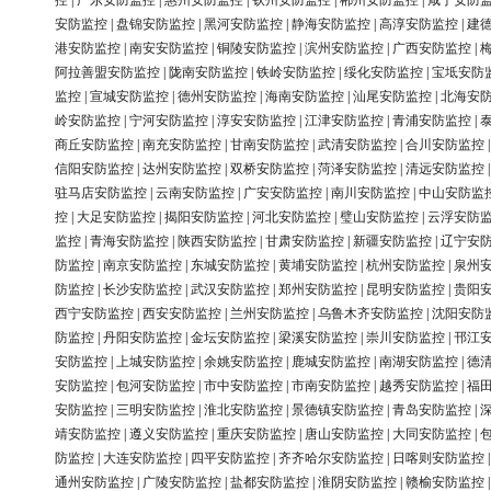
控
|
广东安防监控
|
惠州安防监控
|
钦州安防监控
|
郴州安防监控
|
咸宁安防
安防监控
|
盘锦安防监控
|
黑河安防监控
|
静海安防监控
|
高淳安防监控
|
建
港安防监控
|
南安安防监控
|
铜陵安防监控
|
滨州安防监控
|
广西安防监控
|
阿拉善盟安防监控
|
陇南安防监控
|
铁岭安防监控
|
绥化安防监控
|
宝坻安防
监控
|
宣城安防监控
|
德州安防监控
|
海南安防监控
|
汕尾安防监控
|
北海安
岭安防监控
|
宁河安防监控
|
淳安安防监控
|
江津安防监控
|
青浦安防监控
|
商丘安防监控
|
南充安防监控
|
甘南安防监控
|
武清安防监控
|
合川安防监控
信阳安防监控
|
达州安防监控
|
双桥安防监控
|
菏泽安防监控
|
清远安防监控
驻马店安防监控
|
云南安防监控
|
广安安防监控
|
南川安防监控
|
中山安防监
控
|
大足安防监控
|
揭阳安防监控
|
河北安防监控
|
璧山安防监控
|
云浮安防
监控
|
青海安防监控
|
陕西安防监控
|
甘肃安防监控
|
新疆安防监控
|
辽宁安
防监控
|
南京安防监控
|
东城安防监控
|
黄埔安防监控
|
杭州安防监控
|
泉州
防监控
|
长沙安防监控
|
武汉安防监控
|
郑州安防监控
|
昆明安防监控
|
贵阳
西宁安防监控
|
西安安防监控
|
兰州安防监控
|
乌鲁木齐安防监控
|
沈阳安防
防监控
|
丹阳安防监控
|
金坛安防监控
|
梁溪安防监控
|
崇川安防监控
|
邗江
安防监控
|
上城安防监控
|
余姚安防监控
|
鹿城安防监控
|
南湖安防监控
|
德
安防监控
|
包河安防监控
|
市中安防监控
|
市南安防监控
|
越秀安防监控
|
福
安防监控
|
三明安防监控
|
淮北安防监控
|
景德镇安防监控
|
青岛安防监控
|
靖安防监控
|
遵义安防监控
|
重庆安防监控
|
唐山安防监控
|
大同安防监控
|
防监控
|
大连安防监控
|
四平安防监控
|
齐齐哈尔安防监控
|
日喀则安防监控
通州安防监控
|
广陵安防监控
|
盐都安防监控
|
淮阴安防监控
|
赣榆安防监控