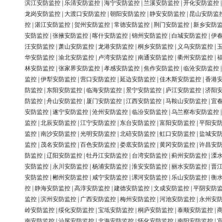
滨江安防监控
|
乐清安防监控
|
海宁安防监控
|
兰溪安防监控
|
开化安防监控
龙岗安防监控
|
大渡口安防监控
|
朝阳安防监控
|
静安安防监控
|
昆山安防监
控
|
湛江安防监控
|
贺州安防监控
|
常德安防监控
|
荆门安防监控
|
新乡安防
安防监控
|
张掖安防监控
|
喀什安防监控
|
锦州安防监控
|
白城安防监控
|
伊
汪安防监控
|
萧山安防监控
|
龙港安防监控
|
桐乡安防监控
|
义乌安防监控
|
华安防监控
|
渝北安防监控
|
卢湾安防监控
|
南通安防监控
|
衢州安防监控
|
林安防监控
|
张家界安防监控
|
孝感安防监控
|
焦作安防监控
|
临沧安防监控
监控
|
伊犁安防监控
|
营口安防监控
|
延边安防监控
|
佳木斯安防监控
|
香港
防监控
|
东阳安防监控
|
临海安防监控
|
景宁安防监控
|
庐江安防监控
|
济阳
防监控
|
舟山安防监控
|
厦门安防监控
|
江西安防监控
|
马鞍山安防监控
|
宜
安防监控
|
遂宁安防监控
|
沧州安防监控
|
临汾安防监控
|
乌兰察布安防监控
监控
|
北辰安防监控
|
江宁安防监控
|
东台安防监控
|
富阳安防监控
|
平阳安
监控
|
南沙安防监控
|
光明安防监控
|
北碚安防监控
|
虹口安防监控
|
盐城安
监控
|
茂名安防监控
|
百色安防监控
|
娄底安防监控
|
黄冈安防监控
|
许昌安
防监控
|
辽阳安防监控
|
牡丹江安防监控
|
台湾安防监控
|
蓟州安防监控
|
溧
安防监控
|
永川安防监控
|
杨浦安防监控
|
淮安安防监控
|
丽水安防监控
|
晋
安防监控
|
郴州安防监控
|
咸宁安防监控
|
漯河安防监控
|
乐山安防监控
|
衡
控
|
静海安防监控
|
高淳安防监控
|
建德安防监控
|
文成安防监控
|
平阴安防
监控
|
滨州安防监控
|
广西安防监控
|
梅州安防监控
|
河池安防监控
|
永州安
岭安防监控
|
绥化安防监控
|
宝坻安防监控
|
桐庐安防监控
|
泰顺安防监控
|
南安防监控
|
汕尾安防监控
|
北海安防监控
|
怀化安防监控
|
南阳安防监控
|