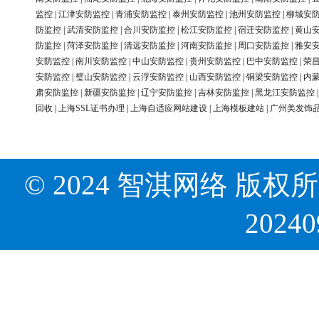
监控
|
江津安防监控
|
青浦安防监控
|
泰州安防监控
|
池州安防监控
|
柳城安
防监控
|
武清安防监控
|
合川安防监控
|
松江安防监控
|
宿迁安防监控
|
黄山
防监控
|
菏泽安防监控
|
清远安防监控
|
河南安防监控
|
周口安防监控
|
雅安
安防监控
|
南川安防监控
|
中山安防监控
|
贵州安防监控
|
巴中安防监控
|
荣
安防监控
|
璧山安防监控
|
云浮安防监控
|
山西安防监控
|
铜梁安防监控
|
内
肃安防监控
|
新疆安防监控
|
辽宁安防监控
|
吉林安防监控
|
黑龙江安防监控
回收
|
上海SSL证书办理
|
上海自适应网站建设
|
上海模板建站
|
广州美发饰
© 2024 智淇网络 版权所有 Al
2024