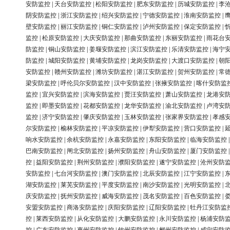
安防监控
|
天台安防监控
|
松阳安防监控
|
肥东安防监控
|
历城安防监控
|
李
阴安防监控
|
浙江安防监控
|
绍兴安防监控
|
宁德安防监控
|
淮南安防监控
|
壁安防监控
|
丽江安防监控
|
铜仁安防监控
|
泸州安防监控
|
保定安防监控
|
监控
|
松原安防监控
|
大庆安防监控
|
那曲安防监控
|
东丽安防监控
|
雨花台
防监控
|
铜山安防监控
|
姜堰安防监控
|
滨江安防监控
|
乐清安防监控
|
海宁
防监控
|
城阳安防监控
|
黄埔安防监控
|
龙岗安防监控
|
大渡口安防监控
|
朝
安防监控
|
赣州安防监控
|
潍坊安防监控
|
湛江安防监控
|
贺州安防监控
|
常
梁安防监控
|
呼伦贝尔安防监控
|
汉中安防监控
|
张掖安防监控
|
喀什安防监
监控
|
宜兴安防监控
|
滨海安防监控
|
贾汪安防监控
|
萧山安防监控
|
龙港安
监控
|
即墨安防监控
|
花都安防监控
|
龙华安防监控
|
渝北安防监控
|
卢湾安
监控
|
济宁安防监控
|
肇庆安防监控
|
玉林安防监控
|
张家界安防监控
|
孝感
尔安防监控
|
榆林安防监控
|
平凉安防监控
|
伊犁安防监控
|
营口安防监控
|
响水安防监控
|
余杭安防监控
|
永嘉安防监控
|
东阳安防监控
|
临海安防监控
巴南安防监控
|
闸北安防监控
|
扬州安防监控
|
舟山安防监控
|
厦门安防监控
控
|
益阳安防监控
|
荆州安防监控
|
濮阳安防监控
|
遂宁安防监控
|
沧州安防
安防监控
|
七台河安防监控
|
澳门安防监控
|
北辰安防监控
|
江宁安防监控
|
湖安防监控
|
莱芜安防监控
|
平度安防监控
|
南沙安防监控
|
光明安防监控
|
庆安防监控
|
抚州安防监控
|
威海安防监控
|
茂名安防监控
|
百色安防监控
|
安盟安防监控
|
商洛安防监控
|
庆阳安防监控
|
辽阳安防监控
|
牡丹江安防监
控
|
莱西安防监控
|
从化安防监控
|
大鹏安防监控
|
永川安防监控
|
杨浦安防