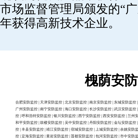
市场监督管理局颁发的“广
年获得高新技术企业。
槐荫安防
合肥安防监控
|
天津安防监控
|
北京安防监控
|
南京安防监控
|
东城安防监控
广州安防监控
|
南宁安防监控
|
海口安防监控
|
长沙安防监控
|
武汉安防监控
控
|
呼和浩特安防监控
|
银川安防监控
|
西宁安防监控
|
西安安防监控
|
兰州
和平安防监控
|
鼓楼安防监控
|
吴中安防监控
|
丹阳安防监控
|
金坛安防监控
控
|
丰县安防监控
|
靖江安防监控
|
宿城安防监控
|
上城安防监控
|
余姚安防
控
|
定海安防监控
|
黄岩安防监控
|
莲都安防监控
|
包河安防监控
|
市中安防