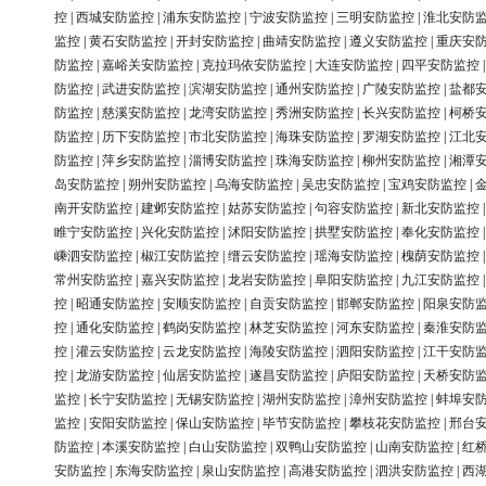
控
|
西城安防监控
|
浦东安防监控
|
宁波安防监控
|
三明安防监控
|
淮北安防
监控
|
黄石安防监控
|
开封安防监控
|
曲靖安防监控
|
遵义安防监控
|
重庆安
防监控
|
嘉峪关安防监控
|
克拉玛依安防监控
|
大连安防监控
|
四平安防监控
防监控
|
武进安防监控
|
滨湖安防监控
|
通州安防监控
|
广陵安防监控
|
盐都
防监控
|
慈溪安防监控
|
龙湾安防监控
|
秀洲安防监控
|
长兴安防监控
|
柯桥
防监控
|
历下安防监控
|
市北安防监控
|
海珠安防监控
|
罗湖安防监控
|
江北
防监控
|
萍乡安防监控
|
淄博安防监控
|
珠海安防监控
|
柳州安防监控
|
湘潭
岛安防监控
|
朔州安防监控
|
乌海安防监控
|
吴忠安防监控
|
宝鸡安防监控
|
南开安防监控
|
建邺安防监控
|
姑苏安防监控
|
句容安防监控
|
新北安防监控
睢宁安防监控
|
兴化安防监控
|
沭阳安防监控
|
拱墅安防监控
|
奉化安防监控
嵊泗安防监控
|
椒江安防监控
|
缙云安防监控
|
瑶海安防监控
|
槐荫安防监控
常州安防监控
|
嘉兴安防监控
|
龙岩安防监控
|
阜阳安防监控
|
九江安防监控
控
|
昭通安防监控
|
安顺安防监控
|
自贡安防监控
|
邯郸安防监控
|
阳泉安防
控
|
通化安防监控
|
鹤岗安防监控
|
林芝安防监控
|
河东安防监控
|
秦淮安防
控
|
灌云安防监控
|
云龙安防监控
|
海陵安防监控
|
泗阳安防监控
|
江干安防
控
|
龙游安防监控
|
仙居安防监控
|
遂昌安防监控
|
庐阳安防监控
|
天桥安防
监控
|
长宁安防监控
|
无锡安防监控
|
湖州安防监控
|
漳州安防监控
|
蚌埠安
监控
|
安阳安防监控
|
保山安防监控
|
毕节安防监控
|
攀枝花安防监控
|
邢台
防监控
|
本溪安防监控
|
白山安防监控
|
双鸭山安防监控
|
山南安防监控
|
红
安防监控
|
东海安防监控
|
泉山安防监控
|
高港安防监控
|
泗洪安防监控
|
西