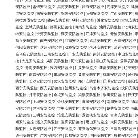
控
|
广东安防监控
|
惠州安防监控
|
钦州安防监控
|
郴州安防监控
|
咸宁安防
安防监控
|
盘锦安防监控
|
黑河安防监控
|
静海安防监控
|
高淳安防监控
|
建
港安防监控
|
南安安防监控
|
铜陵安防监控
|
滨州安防监控
|
广西安防监控
|
阿拉善盟安防监控
|
陇南安防监控
|
铁岭安防监控
|
绥化安防监控
|
宝坻安防
监控
|
宣城安防监控
|
德州安防监控
|
海南安防监控
|
汕尾安防监控
|
北海安
岭安防监控
|
宁河安防监控
|
淳安安防监控
|
江津安防监控
|
青浦安防监控
|
商丘安防监控
|
南充安防监控
|
甘南安防监控
|
武清安防监控
|
合川安防监控
信阳安防监控
|
达州安防监控
|
双桥安防监控
|
菏泽安防监控
|
清远安防监控
驻马店安防监控
|
云南安防监控
|
广安安防监控
|
南川安防监控
|
中山安防监
控
|
大足安防监控
|
揭阳安防监控
|
河北安防监控
|
璧山安防监控
|
云浮安防
监控
|
青海安防监控
|
陕西安防监控
|
甘肃安防监控
|
新疆安防监控
|
辽宁安
防监控
|
南京安防监控
|
东城安防监控
|
黄埔安防监控
|
杭州安防监控
|
泉州
防监控
|
长沙安防监控
|
武汉安防监控
|
郑州安防监控
|
昆明安防监控
|
贵阳
西宁安防监控
|
西安安防监控
|
兰州安防监控
|
乌鲁木齐安防监控
|
沈阳安防
防监控
|
丹阳安防监控
|
金坛安防监控
|
梁溪安防监控
|
崇川安防监控
|
邗江
安防监控
|
上城安防监控
|
余姚安防监控
|
鹿城安防监控
|
南湖安防监控
|
德
安防监控
|
包河安防监控
|
市中安防监控
|
市南安防监控
|
越秀安防监控
|
福
安防监控
|
三明安防监控
|
淮北安防监控
|
景德镇安防监控
|
青岛安防监控
|
靖安防监控
|
遵义安防监控
|
重庆安防监控
|
唐山安防监控
|
大同安防监控
|
防监控
|
大连安防监控
|
四平安防监控
|
齐齐哈尔安防监控
|
日喀则安防监控
通州安防监控
|
广陵安防监控
|
盐都安防监控
|
淮阴安防监控
|
赣榆安防监控