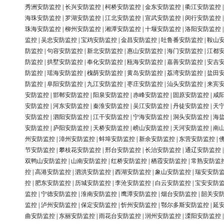
秀洲安防监控
|
长兴安防监控
|
柯桥安防监控
|
金东安防监控
|
衢江安防监控
海珠安防监控
|
罗湖安防监控
|
江北安防监控
|
宣武安防监控
|
闵行安防监控
珠海安防监控
|
柳州安防监控
|
湘潭安防监控
|
十堰安防监控
|
洛阳安防监控
监控
|
吴忠安防监控
|
宝鸡安防监控
|
金昌安防监控
|
吐鲁番安防监控
|
鞍山
防监控
|
句容安防监控
|
新北安防监控
|
惠山安防监控
|
海门安防监控
|
江都
防监控
|
拱墅安防监控
|
奉化安防监控
|
瓯海安防监控
|
嘉善安防监控
|
安吉
防监控
|
瑶海安防监控
|
槐荫安防监控
|
黄岛安防监控
|
荔湾安防监控
|
盐田
防监控
|
阜阳安防监控
|
九江安防监控
|
枣庄安防监控
|
汕头安防监控
|
来宾
安防监控
|
邯郸安防监控
|
阳泉安防监控
|
赤峰安防监控
|
固原安防监控
|
咸
安防监控
|
河东安防监控
|
秦淮安防监控
|
吴江安防监控
|
丹徒安防监控
|
天
安防监控
|
泗阳安防监控
|
江干安防监控
|
宁海安防监控
|
洞头安防监控
|
海
安防监控
|
庐阳安防监控
|
天桥安防监控
|
崂山安防监控
|
天河安防监控
|
南
州安防监控
|
漳州安防监控
|
蚌埠安防监控
|
新余安防监控
|
东营安防监控
|
节安防监控
|
攀枝花安防监控
|
邢台安防监控
|
长治安防监控
|
通辽安防监控
双鸭山安防监控
|
山南安防监控
|
红桥安防监控
|
栖霞安防监控
|
常熟安防监
控
|
高港安防监控
|
泗洪安防监控
|
西湖安防监控
|
象山安防监控
|
瑞安安防
控
|
肥东安防监控
|
历城安防监控
|
李沧安防监控
|
白云安防监控
|
宝安安防
监控
|
宁德安防监控
|
淮南安防监控
|
鹰潭安防监控
|
烟台安防监控
|
韶关安
监控
|
泸州安防监控
|
保定安防监控
|
忻州安防监控
|
鄂尔多斯安防监控
|
延
曲安防监控
|
东丽安防监控
|
雨花台安防监控
|
润州安防监控
|
溧阳安防监控