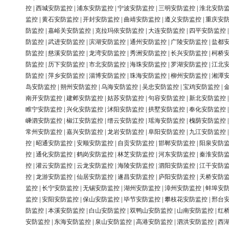
控
|
西城安防监控
|
浦东安防监控
|
宁波安防监控
|
三明安防监控
|
淮北安防
监控
|
黄石安防监控
|
开封安防监控
|
曲靖安防监控
|
遵义安防监控
|
重庆安
防监控
|
嘉峪关安防监控
|
克拉玛依安防监控
|
大连安防监控
|
四平安防监控
防监控
|
武进安防监控
|
滨湖安防监控
|
通州安防监控
|
广陵安防监控
|
盐都
防监控
|
慈溪安防监控
|
龙湾安防监控
|
秀洲安防监控
|
长兴安防监控
|
柯桥
防监控
|
历下安防监控
|
市北安防监控
|
海珠安防监控
|
罗湖安防监控
|
江北
防监控
|
萍乡安防监控
|
淄博安防监控
|
珠海安防监控
|
柳州安防监控
|
湘潭
岛安防监控
|
朔州安防监控
|
乌海安防监控
|
吴忠安防监控
|
宝鸡安防监控
|
南开安防监控
|
建邺安防监控
|
姑苏安防监控
|
句容安防监控
|
新北安防监控
睢宁安防监控
|
兴化安防监控
|
沭阳安防监控
|
拱墅安防监控
|
奉化安防监控
嵊泗安防监控
|
椒江安防监控
|
缙云安防监控
|
瑶海安防监控
|
槐荫安防监控
常州安防监控
|
嘉兴安防监控
|
龙岩安防监控
|
阜阳安防监控
|
九江安防监控
控
|
昭通安防监控
|
安顺安防监控
|
自贡安防监控
|
邯郸安防监控
|
阳泉安防
控
|
通化安防监控
|
鹤岗安防监控
|
林芝安防监控
|
河东安防监控
|
秦淮安防
控
|
灌云安防监控
|
云龙安防监控
|
海陵安防监控
|
泗阳安防监控
|
江干安防
控
|
龙游安防监控
|
仙居安防监控
|
遂昌安防监控
|
庐阳安防监控
|
天桥安防
监控
|
长宁安防监控
|
无锡安防监控
|
湖州安防监控
|
漳州安防监控
|
蚌埠安
监控
|
安阳安防监控
|
保山安防监控
|
毕节安防监控
|
攀枝花安防监控
|
邢台
防监控
|
本溪安防监控
|
白山安防监控
|
双鸭山安防监控
|
山南安防监控
|
红
安防监控
|
东海安防监控
|
泉山安防监控
|
高港安防监控
|
泗洪安防监控
|
西