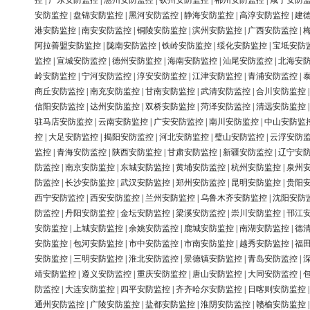
控
|
广东安防监控
|
惠州安防监控
|
钦州安防监控
|
郴州安防监控
|
咸宁安防
安防监控
|
盘锦安防监控
|
黑河安防监控
|
静海安防监控
|
高淳安防监控
|
建
港安防监控
|
南安安防监控
|
铜陵安防监控
|
滨州安防监控
|
广西安防监控
|
阿拉善盟安防监控
|
陇南安防监控
|
铁岭安防监控
|
绥化安防监控
|
宝坻安防
监控
|
宣城安防监控
|
德州安防监控
|
海南安防监控
|
汕尾安防监控
|
北海安
岭安防监控
|
宁河安防监控
|
淳安安防监控
|
江津安防监控
|
青浦安防监控
|
商丘安防监控
|
南充安防监控
|
甘南安防监控
|
武清安防监控
|
合川安防监控
信阳安防监控
|
达州安防监控
|
双桥安防监控
|
菏泽安防监控
|
清远安防监控
驻马店安防监控
|
云南安防监控
|
广安安防监控
|
南川安防监控
|
中山安防监
控
|
大足安防监控
|
揭阳安防监控
|
河北安防监控
|
璧山安防监控
|
云浮安防
监控
|
青海安防监控
|
陕西安防监控
|
甘肃安防监控
|
新疆安防监控
|
辽宁安
防监控
|
南京安防监控
|
东城安防监控
|
黄埔安防监控
|
杭州安防监控
|
泉州
防监控
|
长沙安防监控
|
武汉安防监控
|
郑州安防监控
|
昆明安防监控
|
贵阳
西宁安防监控
|
西安安防监控
|
兰州安防监控
|
乌鲁木齐安防监控
|
沈阳安防
防监控
|
丹阳安防监控
|
金坛安防监控
|
梁溪安防监控
|
崇川安防监控
|
邗江
安防监控
|
上城安防监控
|
余姚安防监控
|
鹿城安防监控
|
南湖安防监控
|
德
安防监控
|
包河安防监控
|
市中安防监控
|
市南安防监控
|
越秀安防监控
|
福
安防监控
|
三明安防监控
|
淮北安防监控
|
景德镇安防监控
|
青岛安防监控
|
靖安防监控
|
遵义安防监控
|
重庆安防监控
|
唐山安防监控
|
大同安防监控
|
防监控
|
大连安防监控
|
四平安防监控
|
齐齐哈尔安防监控
|
日喀则安防监控
通州安防监控
|
广陵安防监控
|
盐都安防监控
|
淮阴安防监控
|
赣榆安防监控