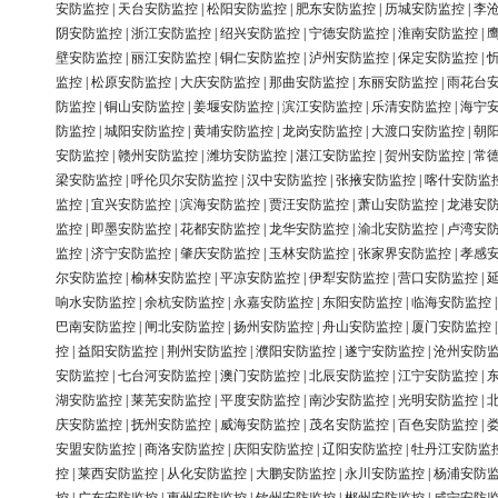
安防监控
|
天台安防监控
|
松阳安防监控
|
肥东安防监控
|
历城安防监控
|
李
阴安防监控
|
浙江安防监控
|
绍兴安防监控
|
宁德安防监控
|
淮南安防监控
|
壁安防监控
|
丽江安防监控
|
铜仁安防监控
|
泸州安防监控
|
保定安防监控
|
监控
|
松原安防监控
|
大庆安防监控
|
那曲安防监控
|
东丽安防监控
|
雨花台
防监控
|
铜山安防监控
|
姜堰安防监控
|
滨江安防监控
|
乐清安防监控
|
海宁
防监控
|
城阳安防监控
|
黄埔安防监控
|
龙岗安防监控
|
大渡口安防监控
|
朝
安防监控
|
赣州安防监控
|
潍坊安防监控
|
湛江安防监控
|
贺州安防监控
|
常
梁安防监控
|
呼伦贝尔安防监控
|
汉中安防监控
|
张掖安防监控
|
喀什安防监
监控
|
宜兴安防监控
|
滨海安防监控
|
贾汪安防监控
|
萧山安防监控
|
龙港安
监控
|
即墨安防监控
|
花都安防监控
|
龙华安防监控
|
渝北安防监控
|
卢湾安
监控
|
济宁安防监控
|
肇庆安防监控
|
玉林安防监控
|
张家界安防监控
|
孝感
尔安防监控
|
榆林安防监控
|
平凉安防监控
|
伊犁安防监控
|
营口安防监控
|
响水安防监控
|
余杭安防监控
|
永嘉安防监控
|
东阳安防监控
|
临海安防监控
巴南安防监控
|
闸北安防监控
|
扬州安防监控
|
舟山安防监控
|
厦门安防监控
控
|
益阳安防监控
|
荆州安防监控
|
濮阳安防监控
|
遂宁安防监控
|
沧州安防
安防监控
|
七台河安防监控
|
澳门安防监控
|
北辰安防监控
|
江宁安防监控
|
湖安防监控
|
莱芜安防监控
|
平度安防监控
|
南沙安防监控
|
光明安防监控
|
庆安防监控
|
抚州安防监控
|
威海安防监控
|
茂名安防监控
|
百色安防监控
|
安盟安防监控
|
商洛安防监控
|
庆阳安防监控
|
辽阳安防监控
|
牡丹江安防监
控
|
莱西安防监控
|
从化安防监控
|
大鹏安防监控
|
永川安防监控
|
杨浦安防