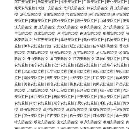
滨江安防监控
|
乐清安防监控
|
海宁安防监控
|
兰溪安防监控
|
开化安防监控
龙岗安防监控
|
大渡口安防监控
|
朝阳安防监控
|
静安安防监控
|
昆山安防监
控
|
湛江安防监控
|
贺州安防监控
|
常德安防监控
|
荆门安防监控
|
新乡安防
安防监控
|
张掖安防监控
|
喀什安防监控
|
锦州安防监控
|
白城安防监控
|
伊
汪安防监控
|
萧山安防监控
|
龙港安防监控
|
桐乡安防监控
|
义乌安防监控
|
华安防监控
|
渝北安防监控
|
卢湾安防监控
|
南通安防监控
|
衢州安防监控
|
林安防监控
|
张家界安防监控
|
孝感安防监控
|
焦作安防监控
|
临沧安防监控
监控
|
伊犁安防监控
|
营口安防监控
|
延边安防监控
|
佳木斯安防监控
|
香港
防监控
|
东阳安防监控
|
临海安防监控
|
景宁安防监控
|
庐江安防监控
|
济阳
防监控
|
舟山安防监控
|
厦门安防监控
|
江西安防监控
|
马鞍山安防监控
|
宜
安防监控
|
遂宁安防监控
|
沧州安防监控
|
临汾安防监控
|
乌兰察布安防监控
监控
|
北辰安防监控
|
江宁安防监控
|
东台安防监控
|
富阳安防监控
|
平阳安
监控
|
南沙安防监控
|
光明安防监控
|
北碚安防监控
|
虹口安防监控
|
盐城安
监控
|
茂名安防监控
|
百色安防监控
|
娄底安防监控
|
黄冈安防监控
|
许昌安
防监控
|
辽阳安防监控
|
牡丹江安防监控
|
台湾安防监控
|
蓟州安防监控
|
溧
安防监控
|
永川安防监控
|
杨浦安防监控
|
淮安安防监控
|
丽水安防监控
|
晋
安防监控
|
郴州安防监控
|
咸宁安防监控
|
漯河安防监控
|
乐山安防监控
|
衡
控
|
静海安防监控
|
高淳安防监控
|
建德安防监控
|
文成安防监控
|
平阴安防
监控
|
滨州安防监控
|
广西安防监控
|
梅州安防监控
|
河池安防监控
|
永州安
岭安防监控
|
绥化安防监控
|
宝坻安防监控
|
桐庐安防监控
|
泰顺安防监控
|
南安防监控
|
汕尾安防监控
|
北海安防监控
|
怀化安防监控
|
南阳安防监控
|