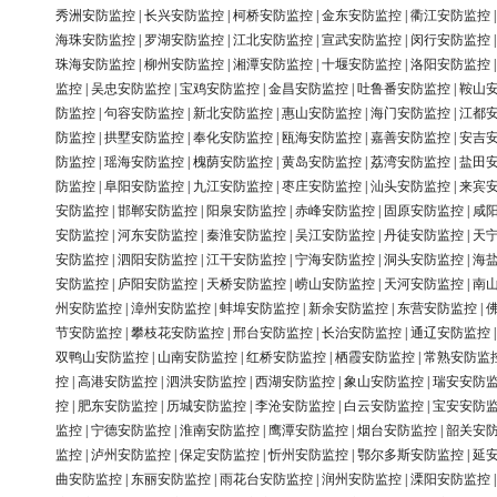
秀洲安防监控
|
长兴安防监控
|
柯桥安防监控
|
金东安防监控
|
衢江安防监控
海珠安防监控
|
罗湖安防监控
|
江北安防监控
|
宣武安防监控
|
闵行安防监控
珠海安防监控
|
柳州安防监控
|
湘潭安防监控
|
十堰安防监控
|
洛阳安防监控
监控
|
吴忠安防监控
|
宝鸡安防监控
|
金昌安防监控
|
吐鲁番安防监控
|
鞍山
防监控
|
句容安防监控
|
新北安防监控
|
惠山安防监控
|
海门安防监控
|
江都
防监控
|
拱墅安防监控
|
奉化安防监控
|
瓯海安防监控
|
嘉善安防监控
|
安吉
防监控
|
瑶海安防监控
|
槐荫安防监控
|
黄岛安防监控
|
荔湾安防监控
|
盐田
防监控
|
阜阳安防监控
|
九江安防监控
|
枣庄安防监控
|
汕头安防监控
|
来宾
安防监控
|
邯郸安防监控
|
阳泉安防监控
|
赤峰安防监控
|
固原安防监控
|
咸
安防监控
|
河东安防监控
|
秦淮安防监控
|
吴江安防监控
|
丹徒安防监控
|
天
安防监控
|
泗阳安防监控
|
江干安防监控
|
宁海安防监控
|
洞头安防监控
|
海
安防监控
|
庐阳安防监控
|
天桥安防监控
|
崂山安防监控
|
天河安防监控
|
南
州安防监控
|
漳州安防监控
|
蚌埠安防监控
|
新余安防监控
|
东营安防监控
|
节安防监控
|
攀枝花安防监控
|
邢台安防监控
|
长治安防监控
|
通辽安防监控
双鸭山安防监控
|
山南安防监控
|
红桥安防监控
|
栖霞安防监控
|
常熟安防监
控
|
高港安防监控
|
泗洪安防监控
|
西湖安防监控
|
象山安防监控
|
瑞安安防
控
|
肥东安防监控
|
历城安防监控
|
李沧安防监控
|
白云安防监控
|
宝安安防
监控
|
宁德安防监控
|
淮南安防监控
|
鹰潭安防监控
|
烟台安防监控
|
韶关安
监控
|
泸州安防监控
|
保定安防监控
|
忻州安防监控
|
鄂尔多斯安防监控
|
延
曲安防监控
|
东丽安防监控
|
雨花台安防监控
|
润州安防监控
|
溧阳安防监控