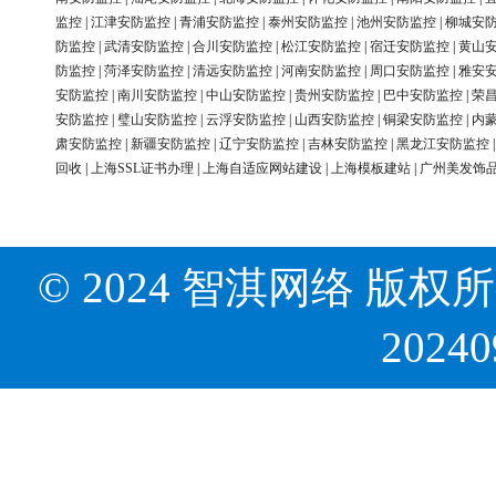
监控
|
江津安防监控
|
青浦安防监控
|
泰州安防监控
|
池州安防监控
|
柳城安
防监控
|
武清安防监控
|
合川安防监控
|
松江安防监控
|
宿迁安防监控
|
黄山
防监控
|
菏泽安防监控
|
清远安防监控
|
河南安防监控
|
周口安防监控
|
雅安
安防监控
|
南川安防监控
|
中山安防监控
|
贵州安防监控
|
巴中安防监控
|
荣
安防监控
|
璧山安防监控
|
云浮安防监控
|
山西安防监控
|
铜梁安防监控
|
内
肃安防监控
|
新疆安防监控
|
辽宁安防监控
|
吉林安防监控
|
黑龙江安防监控
回收
|
上海SSL证书办理
|
上海自适应网站建设
|
上海模板建站
|
广州美发饰
© 2024 智淇网络 版权所有 Al
2024