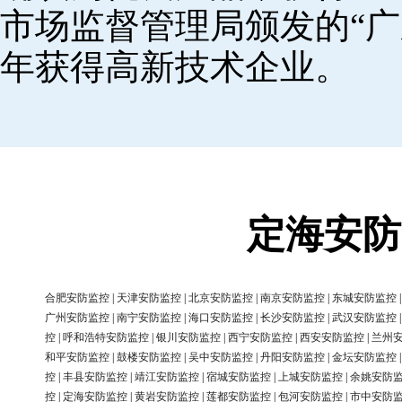
市场监督管理局颁发的“广
年获得高新技术企业。
定海安防
合肥安防监控
|
天津安防监控
|
北京安防监控
|
南京安防监控
|
东城安防监控
广州安防监控
|
南宁安防监控
|
海口安防监控
|
长沙安防监控
|
武汉安防监控
控
|
呼和浩特安防监控
|
银川安防监控
|
西宁安防监控
|
西安安防监控
|
兰州
和平安防监控
|
鼓楼安防监控
|
吴中安防监控
|
丹阳安防监控
|
金坛安防监控
控
|
丰县安防监控
|
靖江安防监控
|
宿城安防监控
|
上城安防监控
|
余姚安防
控
|
定海安防监控
|
黄岩安防监控
|
莲都安防监控
|
包河安防监控
|
市中安防