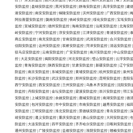
控
|
广东安防监控
|
惠州安防监控
|
钦州安防监控
|
郴州安防监控
|
咸宁安防
安防监控
|
盘锦安防监控
|
黑河安防监控
|
静海安防监控
|
高淳安防监控
|
建
港安防监控
|
南安安防监控
|
铜陵安防监控
|
滨州安防监控
|
广西安防监控
|
阿拉善盟安防监控
|
陇南安防监控
|
铁岭安防监控
|
绥化安防监控
|
宝坻安防
监控
|
宣城安防监控
|
德州安防监控
|
海南安防监控
|
汕尾安防监控
|
北海安
岭安防监控
|
宁河安防监控
|
淳安安防监控
|
江津安防监控
|
青浦安防监控
|
商丘安防监控
|
南充安防监控
|
甘南安防监控
|
武清安防监控
|
合川安防监控
信阳安防监控
|
达州安防监控
|
双桥安防监控
|
菏泽安防监控
|
清远安防监控
驻马店安防监控
|
云南安防监控
|
广安安防监控
|
南川安防监控
|
中山安防监
控
|
大足安防监控
|
揭阳安防监控
|
河北安防监控
|
璧山安防监控
|
云浮安防
监控
|
青海安防监控
|
陕西安防监控
|
甘肃安防监控
|
新疆安防监控
|
辽宁安
防监控
|
南京安防监控
|
东城安防监控
|
黄埔安防监控
|
杭州安防监控
|
泉州
防监控
|
长沙安防监控
|
武汉安防监控
|
郑州安防监控
|
昆明安防监控
|
贵阳
西宁安防监控
|
西安安防监控
|
兰州安防监控
|
乌鲁木齐安防监控
|
沈阳安防
防监控
|
丹阳安防监控
|
金坛安防监控
|
梁溪安防监控
|
崇川安防监控
|
邗江
安防监控
|
上城安防监控
|
余姚安防监控
|
鹿城安防监控
|
南湖安防监控
|
德
安防监控
|
包河安防监控
|
市中安防监控
|
市南安防监控
|
越秀安防监控
|
福
安防监控
|
三明安防监控
|
淮北安防监控
|
景德镇安防监控
|
青岛安防监控
|
靖安防监控
|
遵义安防监控
|
重庆安防监控
|
唐山安防监控
|
大同安防监控
|
防监控
|
大连安防监控
|
四平安防监控
|
齐齐哈尔安防监控
|
日喀则安防监控
通州安防监控
|
广陵安防监控
|
盐都安防监控
|
淮阴安防监控
|
赣榆安防监控