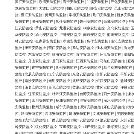
滨江安防监控
|
乐清安防监控
|
海宁安防监控
|
兰溪安防监控
|
开化安防监控
龙岗安防监控
|
大渡口安防监控
|
朝阳安防监控
|
静安安防监控
|
昆山安防监
控
|
湛江安防监控
|
贺州安防监控
|
常德安防监控
|
荆门安防监控
|
新乡安防
安防监控
|
张掖安防监控
|
喀什安防监控
|
锦州安防监控
|
白城安防监控
|
伊
汪安防监控
|
萧山安防监控
|
龙港安防监控
|
桐乡安防监控
|
义乌安防监控
|
华安防监控
|
渝北安防监控
|
卢湾安防监控
|
南通安防监控
|
衢州安防监控
|
林安防监控
|
张家界安防监控
|
孝感安防监控
|
焦作安防监控
|
临沧安防监控
监控
|
伊犁安防监控
|
营口安防监控
|
延边安防监控
|
佳木斯安防监控
|
香港
防监控
|
东阳安防监控
|
临海安防监控
|
景宁安防监控
|
庐江安防监控
|
济阳
防监控
|
舟山安防监控
|
厦门安防监控
|
江西安防监控
|
马鞍山安防监控
|
宜
安防监控
|
遂宁安防监控
|
沧州安防监控
|
临汾安防监控
|
乌兰察布安防监控
监控
|
北辰安防监控
|
江宁安防监控
|
东台安防监控
|
富阳安防监控
|
平阳安
监控
|
南沙安防监控
|
光明安防监控
|
北碚安防监控
|
虹口安防监控
|
盐城安
监控
|
茂名安防监控
|
百色安防监控
|
娄底安防监控
|
黄冈安防监控
|
许昌安
防监控
|
辽阳安防监控
|
牡丹江安防监控
|
台湾安防监控
|
蓟州安防监控
|
溧
安防监控
|
永川安防监控
|
杨浦安防监控
|
淮安安防监控
|
丽水安防监控
|
晋
安防监控
|
郴州安防监控
|
咸宁安防监控
|
漯河安防监控
|
乐山安防监控
|
衡
控
|
静海安防监控
|
高淳安防监控
|
建德安防监控
|
文成安防监控
|
平阴安防
监控
|
滨州安防监控
|
广西安防监控
|
梅州安防监控
|
河池安防监控
|
永州安
岭安防监控
|
绥化安防监控
|
宝坻安防监控
|
桐庐安防监控
|
泰顺安防监控
|
南安防监控
|
汕尾安防监控
|
北海安防监控
|
怀化安防监控
|
南阳安防监控
|