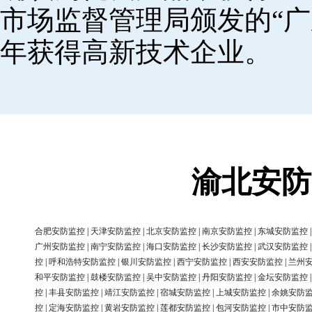
市场监督管理局颁发的“广
年获得高新技术企业。
渝北安防
合肥安防监控
|
天津安防监控
|
北京安防监控
|
南京安防监控
|
东城安防监控
广州安防监控
|
南宁安防监控
|
海口安防监控
|
长沙安防监控
|
武汉安防监控
控
|
呼和浩特安防监控
|
银川安防监控
|
西宁安防监控
|
西安安防监控
|
兰州
和平安防监控
|
鼓楼安防监控
|
吴中安防监控
|
丹阳安防监控
|
金坛安防监控
控
|
丰县安防监控
|
靖江安防监控
|
宿城安防监控
|
上城安防监控
|
余姚安防
控
|
定海安防监控
|
黄岩安防监控
|
莲都安防监控
|
包河安防监控
|
市中安防