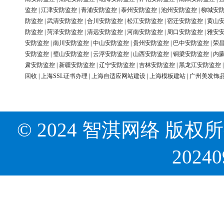
监控
|
江津安防监控
|
青浦安防监控
|
泰州安防监控
|
池州安防监控
|
柳城安
防监控
|
武清安防监控
|
合川安防监控
|
松江安防监控
|
宿迁安防监控
|
黄山
防监控
|
菏泽安防监控
|
清远安防监控
|
河南安防监控
|
周口安防监控
|
雅安
安防监控
|
南川安防监控
|
中山安防监控
|
贵州安防监控
|
巴中安防监控
|
荣
安防监控
|
璧山安防监控
|
云浮安防监控
|
山西安防监控
|
铜梁安防监控
|
内
肃安防监控
|
新疆安防监控
|
辽宁安防监控
|
吉林安防监控
|
黑龙江安防监控
回收
|
上海SSL证书办理
|
上海自适应网站建设
|
上海模板建站
|
广州美发饰
© 2024 智淇网络 版权所有 Al
2024