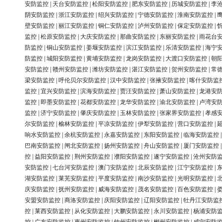
安防监控
|
天台安防监控
|
松阳安防监控
|
肥东安防监控
|
历城安防监控
|
李
阴安防监控
|
浙江安防监控
|
绍兴安防监控
|
宁德安防监控
|
淮南安防监控
|
壁安防监控
|
丽江安防监控
|
铜仁安防监控
|
泸州安防监控
|
保定安防监控
|
监控
|
松原安防监控
|
大庆安防监控
|
那曲安防监控
|
东丽安防监控
|
雨花台
防监控
|
铜山安防监控
|
姜堰安防监控
|
滨江安防监控
|
乐清安防监控
|
海宁
防监控
|
城阳安防监控
|
黄埔安防监控
|
龙岗安防监控
|
大渡口安防监控
|
朝
安防监控
|
赣州安防监控
|
潍坊安防监控
|
湛江安防监控
|
贺州安防监控
|
常
梁安防监控
|
呼伦贝尔安防监控
|
汉中安防监控
|
张掖安防监控
|
喀什安防监
监控
|
宜兴安防监控
|
滨海安防监控
|
贾汪安防监控
|
萧山安防监控
|
龙港安
监控
|
即墨安防监控
|
花都安防监控
|
龙华安防监控
|
渝北安防监控
|
卢湾安
监控
|
济宁安防监控
|
肇庆安防监控
|
玉林安防监控
|
张家界安防监控
|
孝感
尔安防监控
|
榆林安防监控
|
平凉安防监控
|
伊犁安防监控
|
营口安防监控
|
响水安防监控
|
余杭安防监控
|
永嘉安防监控
|
东阳安防监控
|
临海安防监控
巴南安防监控
|
闸北安防监控
|
扬州安防监控
|
舟山安防监控
|
厦门安防监控
控
|
益阳安防监控
|
荆州安防监控
|
濮阳安防监控
|
遂宁安防监控
|
沧州安防
安防监控
|
七台河安防监控
|
澳门安防监控
|
北辰安防监控
|
江宁安防监控
|
湖安防监控
|
莱芜安防监控
|
平度安防监控
|
南沙安防监控
|
光明安防监控
|
庆安防监控
|
抚州安防监控
|
威海安防监控
|
茂名安防监控
|
百色安防监控
|
安盟安防监控
|
商洛安防监控
|
庆阳安防监控
|
辽阳安防监控
|
牡丹江安防监
控
|
莱西安防监控
|
从化安防监控
|
大鹏安防监控
|
永川安防监控
|
杨浦安防