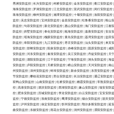
秀洲安防监控
|
长兴安防监控
|
柯桥安防监控
|
金东安防监控
|
衢江安防监控
海珠安防监控
|
罗湖安防监控
|
江北安防监控
|
宣武安防监控
|
闵行安防监控
珠海安防监控
|
柳州安防监控
|
湘潭安防监控
|
十堰安防监控
|
洛阳安防监控
监控
|
吴忠安防监控
|
宝鸡安防监控
|
金昌安防监控
|
吐鲁番安防监控
|
鞍山
防监控
|
句容安防监控
|
新北安防监控
|
惠山安防监控
|
海门安防监控
|
江都
防监控
|
拱墅安防监控
|
奉化安防监控
|
瓯海安防监控
|
嘉善安防监控
|
安吉
防监控
|
瑶海安防监控
|
槐荫安防监控
|
黄岛安防监控
|
荔湾安防监控
|
盐田
防监控
|
阜阳安防监控
|
九江安防监控
|
枣庄安防监控
|
汕头安防监控
|
来宾
安防监控
|
邯郸安防监控
|
阳泉安防监控
|
赤峰安防监控
|
固原安防监控
|
咸
安防监控
|
河东安防监控
|
秦淮安防监控
|
吴江安防监控
|
丹徒安防监控
|
天
安防监控
|
泗阳安防监控
|
江干安防监控
|
宁海安防监控
|
洞头安防监控
|
海
安防监控
|
庐阳安防监控
|
天桥安防监控
|
崂山安防监控
|
天河安防监控
|
南
州安防监控
|
漳州安防监控
|
蚌埠安防监控
|
新余安防监控
|
东营安防监控
|
节安防监控
|
攀枝花安防监控
|
邢台安防监控
|
长治安防监控
|
通辽安防监控
双鸭山安防监控
|
山南安防监控
|
红桥安防监控
|
栖霞安防监控
|
常熟安防监
控
|
高港安防监控
|
泗洪安防监控
|
西湖安防监控
|
象山安防监控
|
瑞安安防
控
|
肥东安防监控
|
历城安防监控
|
李沧安防监控
|
白云安防监控
|
宝安安防
监控
|
宁德安防监控
|
淮南安防监控
|
鹰潭安防监控
|
烟台安防监控
|
韶关安
监控
|
泸州安防监控
|
保定安防监控
|
忻州安防监控
|
鄂尔多斯安防监控
|
延
曲安防监控
|
东丽安防监控
|
雨花台安防监控
|
润州安防监控
|
溧阳安防监控