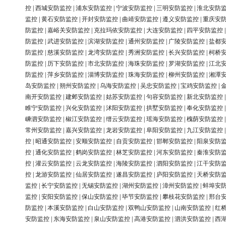
控
|
西城安防监控
|
浦东安防监控
|
宁波安防监控
|
三明安防监控
|
淮北安防
监控
|
黄石安防监控
|
开封安防监控
|
曲靖安防监控
|
遵义安防监控
|
重庆安
防监控
|
嘉峪关安防监控
|
克拉玛依安防监控
|
大连安防监控
|
四平安防监控
防监控
|
武进安防监控
|
滨湖安防监控
|
通州安防监控
|
广陵安防监控
|
盐都
防监控
|
慈溪安防监控
|
龙湾安防监控
|
秀洲安防监控
|
长兴安防监控
|
柯桥
防监控
|
历下安防监控
|
市北安防监控
|
海珠安防监控
|
罗湖安防监控
|
江北
防监控
|
萍乡安防监控
|
淄博安防监控
|
珠海安防监控
|
柳州安防监控
|
湘潭
岛安防监控
|
朔州安防监控
|
乌海安防监控
|
吴忠安防监控
|
宝鸡安防监控
|
南开安防监控
|
建邺安防监控
|
姑苏安防监控
|
句容安防监控
|
新北安防监控
睢宁安防监控
|
兴化安防监控
|
沭阳安防监控
|
拱墅安防监控
|
奉化安防监控
嵊泗安防监控
|
椒江安防监控
|
缙云安防监控
|
瑶海安防监控
|
槐荫安防监控
常州安防监控
|
嘉兴安防监控
|
龙岩安防监控
|
阜阳安防监控
|
九江安防监控
控
|
昭通安防监控
|
安顺安防监控
|
自贡安防监控
|
邯郸安防监控
|
阳泉安防
控
|
通化安防监控
|
鹤岗安防监控
|
林芝安防监控
|
河东安防监控
|
秦淮安防
控
|
灌云安防监控
|
云龙安防监控
|
海陵安防监控
|
泗阳安防监控
|
江干安防
控
|
龙游安防监控
|
仙居安防监控
|
遂昌安防监控
|
庐阳安防监控
|
天桥安防
监控
|
长宁安防监控
|
无锡安防监控
|
湖州安防监控
|
漳州安防监控
|
蚌埠安
监控
|
安阳安防监控
|
保山安防监控
|
毕节安防监控
|
攀枝花安防监控
|
邢台
防监控
|
本溪安防监控
|
白山安防监控
|
双鸭山安防监控
|
山南安防监控
|
红
安防监控
|
东海安防监控
|
泉山安防监控
|
高港安防监控
|
泗洪安防监控
|
西