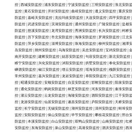
控
|
西城安防监控
|
浦东安防监控
|
宁波安防监控
|
三明安防监控
|
淮北安防
监控
|
黄石安防监控
|
开封安防监控
|
曲靖安防监控
|
遵义安防监控
|
重庆安
防监控
|
嘉峪关安防监控
|
克拉玛依安防监控
|
大连安防监控
|
四平安防监控
防监控
|
武进安防监控
|
滨湖安防监控
|
通州安防监控
|
广陵安防监控
|
盐都
防监控
|
慈溪安防监控
|
龙湾安防监控
|
秀洲安防监控
|
长兴安防监控
|
柯桥
防监控
|
历下安防监控
|
市北安防监控
|
海珠安防监控
|
罗湖安防监控
|
江北
防监控
|
萍乡安防监控
|
淄博安防监控
|
珠海安防监控
|
柳州安防监控
|
湘潭
岛安防监控
|
朔州安防监控
|
乌海安防监控
|
吴忠安防监控
|
宝鸡安防监控
|
南开安防监控
|
建邺安防监控
|
姑苏安防监控
|
句容安防监控
|
新北安防监控
睢宁安防监控
|
兴化安防监控
|
沭阳安防监控
|
拱墅安防监控
|
奉化安防监控
嵊泗安防监控
|
椒江安防监控
|
缙云安防监控
|
瑶海安防监控
|
槐荫安防监控
常州安防监控
|
嘉兴安防监控
|
龙岩安防监控
|
阜阳安防监控
|
九江安防监控
控
|
昭通安防监控
|
安顺安防监控
|
自贡安防监控
|
邯郸安防监控
|
阳泉安防
控
|
通化安防监控
|
鹤岗安防监控
|
林芝安防监控
|
河东安防监控
|
秦淮安防
控
|
灌云安防监控
|
云龙安防监控
|
海陵安防监控
|
泗阳安防监控
|
江干安防
控
|
龙游安防监控
|
仙居安防监控
|
遂昌安防监控
|
庐阳安防监控
|
天桥安防
监控
|
长宁安防监控
|
无锡安防监控
|
湖州安防监控
|
漳州安防监控
|
蚌埠安
监控
|
安阳安防监控
|
保山安防监控
|
毕节安防监控
|
攀枝花安防监控
|
邢台
防监控
|
本溪安防监控
|
白山安防监控
|
双鸭山安防监控
|
山南安防监控
|
红
安防监控
|
东海安防监控
|
泉山安防监控
|
高港安防监控
|
泗洪安防监控
|
西