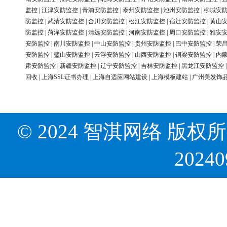
监控
|
江津安防监控
|
青浦安防监控
|
泰州安防监控
|
池州安防监控
|
柳城安
防监控
|
武清安防监控
|
合川安防监控
|
松江安防监控
|
宿迁安防监控
|
黄山
防监控
|
菏泽安防监控
|
清远安防监控
|
河南安防监控
|
周口安防监控
|
雅安
安防监控
|
南川安防监控
|
中山安防监控
|
贵州安防监控
|
巴中安防监控
|
荣
安防监控
|
璧山安防监控
|
云浮安防监控
|
山西安防监控
|
铜梁安防监控
|
内
肃安防监控
|
新疆安防监控
|
辽宁安防监控
|
吉林安防监控
|
黑龙江安防监控
回收
|
上海SSL证书办理
|
上海自适应网站建设
|
上海模板建站
|
广州美发饰
© 2024 智淇网络 版权所有 Al
2024