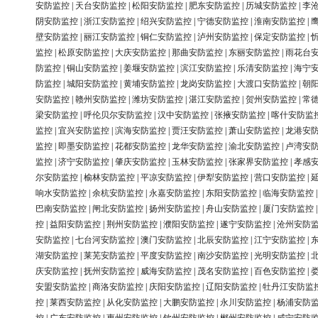
安防监控
|
天台安防监控
|
松阳安防监控
|
肥东安防监控
|
历城安防监控
|
李
阴安防监控
|
浙江安防监控
|
绍兴安防监控
|
宁德安防监控
|
淮南安防监控
|
壁安防监控
|
丽江安防监控
|
铜仁安防监控
|
泸州安防监控
|
保定安防监控
|
监控
|
松原安防监控
|
大庆安防监控
|
那曲安防监控
|
东丽安防监控
|
雨花台
防监控
|
铜山安防监控
|
姜堰安防监控
|
滨江安防监控
|
乐清安防监控
|
海宁
防监控
|
城阳安防监控
|
黄埔安防监控
|
龙岗安防监控
|
大渡口安防监控
|
朝
安防监控
|
赣州安防监控
|
潍坊安防监控
|
湛江安防监控
|
贺州安防监控
|
常
梁安防监控
|
呼伦贝尔安防监控
|
汉中安防监控
|
张掖安防监控
|
喀什安防监
监控
|
宜兴安防监控
|
滨海安防监控
|
贾汪安防监控
|
萧山安防监控
|
龙港安
监控
|
即墨安防监控
|
花都安防监控
|
龙华安防监控
|
渝北安防监控
|
卢湾安
监控
|
济宁安防监控
|
肇庆安防监控
|
玉林安防监控
|
张家界安防监控
|
孝感
尔安防监控
|
榆林安防监控
|
平凉安防监控
|
伊犁安防监控
|
营口安防监控
|
响水安防监控
|
余杭安防监控
|
永嘉安防监控
|
东阳安防监控
|
临海安防监控
巴南安防监控
|
闸北安防监控
|
扬州安防监控
|
舟山安防监控
|
厦门安防监控
控
|
益阳安防监控
|
荆州安防监控
|
濮阳安防监控
|
遂宁安防监控
|
沧州安防
安防监控
|
七台河安防监控
|
澳门安防监控
|
北辰安防监控
|
江宁安防监控
|
湖安防监控
|
莱芜安防监控
|
平度安防监控
|
南沙安防监控
|
光明安防监控
|
庆安防监控
|
抚州安防监控
|
威海安防监控
|
茂名安防监控
|
百色安防监控
|
安盟安防监控
|
商洛安防监控
|
庆阳安防监控
|
辽阳安防监控
|
牡丹江安防监
控
|
莱西安防监控
|
从化安防监控
|
大鹏安防监控
|
永川安防监控
|
杨浦安防