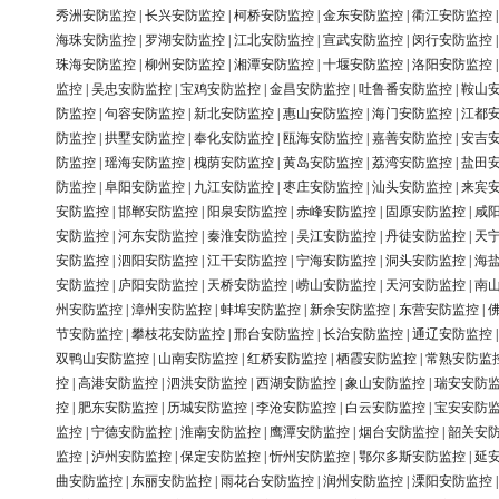
秀洲安防监控
|
长兴安防监控
|
柯桥安防监控
|
金东安防监控
|
衢江安防监控
海珠安防监控
|
罗湖安防监控
|
江北安防监控
|
宣武安防监控
|
闵行安防监控
珠海安防监控
|
柳州安防监控
|
湘潭安防监控
|
十堰安防监控
|
洛阳安防监控
监控
|
吴忠安防监控
|
宝鸡安防监控
|
金昌安防监控
|
吐鲁番安防监控
|
鞍山
防监控
|
句容安防监控
|
新北安防监控
|
惠山安防监控
|
海门安防监控
|
江都
防监控
|
拱墅安防监控
|
奉化安防监控
|
瓯海安防监控
|
嘉善安防监控
|
安吉
防监控
|
瑶海安防监控
|
槐荫安防监控
|
黄岛安防监控
|
荔湾安防监控
|
盐田
防监控
|
阜阳安防监控
|
九江安防监控
|
枣庄安防监控
|
汕头安防监控
|
来宾
安防监控
|
邯郸安防监控
|
阳泉安防监控
|
赤峰安防监控
|
固原安防监控
|
咸
安防监控
|
河东安防监控
|
秦淮安防监控
|
吴江安防监控
|
丹徒安防监控
|
天
安防监控
|
泗阳安防监控
|
江干安防监控
|
宁海安防监控
|
洞头安防监控
|
海
安防监控
|
庐阳安防监控
|
天桥安防监控
|
崂山安防监控
|
天河安防监控
|
南
州安防监控
|
漳州安防监控
|
蚌埠安防监控
|
新余安防监控
|
东营安防监控
|
节安防监控
|
攀枝花安防监控
|
邢台安防监控
|
长治安防监控
|
通辽安防监控
双鸭山安防监控
|
山南安防监控
|
红桥安防监控
|
栖霞安防监控
|
常熟安防监
控
|
高港安防监控
|
泗洪安防监控
|
西湖安防监控
|
象山安防监控
|
瑞安安防
控
|
肥东安防监控
|
历城安防监控
|
李沧安防监控
|
白云安防监控
|
宝安安防
监控
|
宁德安防监控
|
淮南安防监控
|
鹰潭安防监控
|
烟台安防监控
|
韶关安
监控
|
泸州安防监控
|
保定安防监控
|
忻州安防监控
|
鄂尔多斯安防监控
|
延
曲安防监控
|
东丽安防监控
|
雨花台安防监控
|
润州安防监控
|
溧阳安防监控