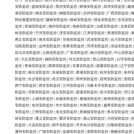
控
|
广东安防监控
|
惠州安防监控
|
钦州安防监控
|
郴州安防监控
|
咸宁安防
安防监控
|
盘锦安防监控
|
黑河安防监控
|
静海安防监控
|
高淳安防监控
|
建
港安防监控
|
南安安防监控
|
铜陵安防监控
|
滨州安防监控
|
广西安防监控
|
阿拉善盟安防监控
|
陇南安防监控
|
铁岭安防监控
|
绥化安防监控
|
宝坻安防
监控
|
宣城安防监控
|
德州安防监控
|
海南安防监控
|
汕尾安防监控
|
北海安
岭安防监控
|
宁河安防监控
|
淳安安防监控
|
江津安防监控
|
青浦安防监控
|
商丘安防监控
|
南充安防监控
|
甘南安防监控
|
武清安防监控
|
合川安防监控
信阳安防监控
|
达州安防监控
|
双桥安防监控
|
菏泽安防监控
|
清远安防监控
驻马店安防监控
|
云南安防监控
|
广安安防监控
|
南川安防监控
|
中山安防监
控
|
大足安防监控
|
揭阳安防监控
|
河北安防监控
|
璧山安防监控
|
云浮安防
监控
|
青海安防监控
|
陕西安防监控
|
甘肃安防监控
|
新疆安防监控
|
辽宁安
防监控
|
南京安防监控
|
东城安防监控
|
黄埔安防监控
|
杭州安防监控
|
泉州
防监控
|
长沙安防监控
|
武汉安防监控
|
郑州安防监控
|
昆明安防监控
|
贵阳
西宁安防监控
|
西安安防监控
|
兰州安防监控
|
乌鲁木齐安防监控
|
沈阳安防
防监控
|
丹阳安防监控
|
金坛安防监控
|
梁溪安防监控
|
崇川安防监控
|
邗江
安防监控
|
上城安防监控
|
余姚安防监控
|
鹿城安防监控
|
南湖安防监控
|
德
安防监控
|
包河安防监控
|
市中安防监控
|
市南安防监控
|
越秀安防监控
|
福
安防监控
|
三明安防监控
|
淮北安防监控
|
景德镇安防监控
|
青岛安防监控
|
靖安防监控
|
遵义安防监控
|
重庆安防监控
|
唐山安防监控
|
大同安防监控
|
防监控
|
大连安防监控
|
四平安防监控
|
齐齐哈尔安防监控
|
日喀则安防监控
通州安防监控
|
广陵安防监控
|
盐都安防监控
|
淮阴安防监控
|
赣榆安防监控