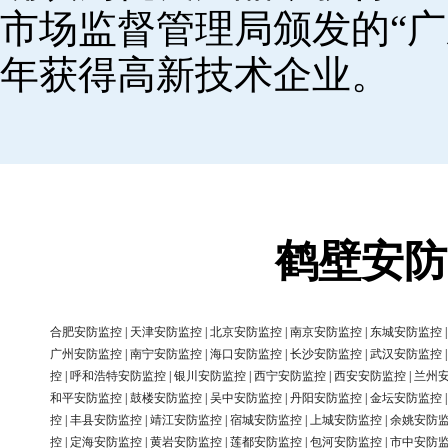
市场监督管理局颁发的“广
年获得高新技术企业。
鹤壁安防
合肥安防监控
|
天津安防监控
|
北京安防监控
|
南京安防监控
|
东城安防监控
广州安防监控
|
南宁安防监控
|
海口安防监控
|
长沙安防监控
|
武汉安防监控
控
|
呼和浩特安防监控
|
银川安防监控
|
西宁安防监控
|
西安安防监控
|
兰州
和平安防监控
|
鼓楼安防监控
|
吴中安防监控
|
丹阳安防监控
|
金坛安防监控
控
|
丰县安防监控
|
靖江安防监控
|
宿城安防监控
|
上城安防监控
|
余姚安防
控
|
定海安防监控
|
黄岩安防监控
|
莲都安防监控
|
包河安防监控
|
市中安防