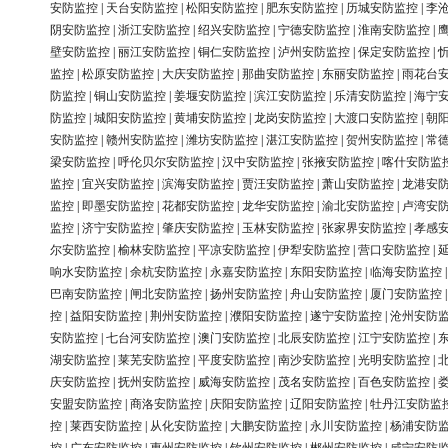
安防监控
|
天台安防监控
|
松阳安防监控
|
肥东安防监控
|
历城安防监控
|
李
阴安防监控
|
浙江安防监控
|
绍兴安防监控
|
宁德安防监控
|
淮南安防监控
|
壁安防监控
|
丽江安防监控
|
铜仁安防监控
|
泸州安防监控
|
保定安防监控
|
监控
|
松原安防监控
|
大庆安防监控
|
那曲安防监控
|
东丽安防监控
|
雨花台
防监控
|
铜山安防监控
|
姜堰安防监控
|
滨江安防监控
|
乐清安防监控
|
海宁
防监控
|
城阳安防监控
|
黄埔安防监控
|
龙岗安防监控
|
大渡口安防监控
|
朝
安防监控
|
赣州安防监控
|
潍坊安防监控
|
湛江安防监控
|
贺州安防监控
|
常
梁安防监控
|
呼伦贝尔安防监控
|
汉中安防监控
|
张掖安防监控
|
喀什安防监
监控
|
宜兴安防监控
|
滨海安防监控
|
贾汪安防监控
|
萧山安防监控
|
龙港安
监控
|
即墨安防监控
|
花都安防监控
|
龙华安防监控
|
渝北安防监控
|
卢湾安
监控
|
济宁安防监控
|
肇庆安防监控
|
玉林安防监控
|
张家界安防监控
|
孝感
尔安防监控
|
榆林安防监控
|
平凉安防监控
|
伊犁安防监控
|
营口安防监控
|
响水安防监控
|
余杭安防监控
|
永嘉安防监控
|
东阳安防监控
|
临海安防监控
巴南安防监控
|
闸北安防监控
|
扬州安防监控
|
舟山安防监控
|
厦门安防监控
控
|
益阳安防监控
|
荆州安防监控
|
濮阳安防监控
|
遂宁安防监控
|
沧州安防
安防监控
|
七台河安防监控
|
澳门安防监控
|
北辰安防监控
|
江宁安防监控
|
湖安防监控
|
莱芜安防监控
|
平度安防监控
|
南沙安防监控
|
光明安防监控
|
庆安防监控
|
抚州安防监控
|
威海安防监控
|
茂名安防监控
|
百色安防监控
|
安盟安防监控
|
商洛安防监控
|
庆阳安防监控
|
辽阳安防监控
|
牡丹江安防监
控
|
莱西安防监控
|
从化安防监控
|
大鹏安防监控
|
永川安防监控
|
杨浦安防