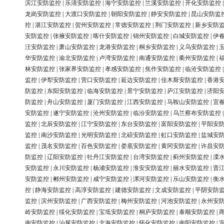
滨江安防监控
|
乐清安防监控
|
海宁安防监控
|
兰溪安防监控
|
开化安防监控
龙岗安防监控
|
大渡口安防监控
|
朝阳安防监控
|
静安安防监控
|
昆山安防监
控
|
湛江安防监控
|
贺州安防监控
|
常德安防监控
|
荆门安防监控
|
新乡安防
安防监控
|
张掖安防监控
|
喀什安防监控
|
锦州安防监控
|
白城安防监控
|
伊
汪安防监控
|
萧山安防监控
|
龙港安防监控
|
桐乡安防监控
|
义乌安防监控
|
华安防监控
|
渝北安防监控
|
卢湾安防监控
|
南通安防监控
|
衢州安防监控
|
林安防监控
|
张家界安防监控
|
孝感安防监控
|
焦作安防监控
|
临沧安防监控
监控
|
伊犁安防监控
|
营口安防监控
|
延边安防监控
|
佳木斯安防监控
|
香港
防监控
|
东阳安防监控
|
临海安防监控
|
景宁安防监控
|
庐江安防监控
|
济阳
防监控
|
舟山安防监控
|
厦门安防监控
|
江西安防监控
|
马鞍山安防监控
|
宜
安防监控
|
遂宁安防监控
|
沧州安防监控
|
临汾安防监控
|
乌兰察布安防监控
监控
|
北辰安防监控
|
江宁安防监控
|
东台安防监控
|
富阳安防监控
|
平阳安
监控
|
南沙安防监控
|
光明安防监控
|
北碚安防监控
|
虹口安防监控
|
盐城安
监控
|
茂名安防监控
|
百色安防监控
|
娄底安防监控
|
黄冈安防监控
|
许昌安
防监控
|
辽阳安防监控
|
牡丹江安防监控
|
台湾安防监控
|
蓟州安防监控
|
溧
安防监控
|
永川安防监控
|
杨浦安防监控
|
淮安安防监控
|
丽水安防监控
|
晋
安防监控
|
郴州安防监控
|
咸宁安防监控
|
漯河安防监控
|
乐山安防监控
|
衡
控
|
静海安防监控
|
高淳安防监控
|
建德安防监控
|
文成安防监控
|
平阴安防
监控
|
滨州安防监控
|
广西安防监控
|
梅州安防监控
|
河池安防监控
|
永州安
岭安防监控
|
绥化安防监控
|
宝坻安防监控
|
桐庐安防监控
|
泰顺安防监控
|
南安防监控
|
汕尾安防监控
|
北海安防监控
|
怀化安防监控
|
南阳安防监控
|