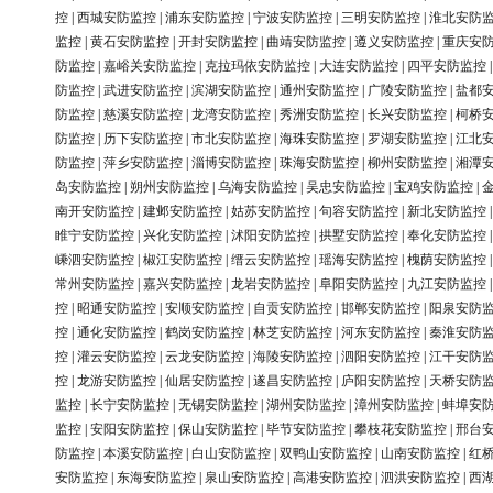
控
|
西城安防监控
|
浦东安防监控
|
宁波安防监控
|
三明安防监控
|
淮北安防
监控
|
黄石安防监控
|
开封安防监控
|
曲靖安防监控
|
遵义安防监控
|
重庆安
防监控
|
嘉峪关安防监控
|
克拉玛依安防监控
|
大连安防监控
|
四平安防监控
防监控
|
武进安防监控
|
滨湖安防监控
|
通州安防监控
|
广陵安防监控
|
盐都
防监控
|
慈溪安防监控
|
龙湾安防监控
|
秀洲安防监控
|
长兴安防监控
|
柯桥
防监控
|
历下安防监控
|
市北安防监控
|
海珠安防监控
|
罗湖安防监控
|
江北
防监控
|
萍乡安防监控
|
淄博安防监控
|
珠海安防监控
|
柳州安防监控
|
湘潭
岛安防监控
|
朔州安防监控
|
乌海安防监控
|
吴忠安防监控
|
宝鸡安防监控
|
南开安防监控
|
建邺安防监控
|
姑苏安防监控
|
句容安防监控
|
新北安防监控
睢宁安防监控
|
兴化安防监控
|
沭阳安防监控
|
拱墅安防监控
|
奉化安防监控
嵊泗安防监控
|
椒江安防监控
|
缙云安防监控
|
瑶海安防监控
|
槐荫安防监控
常州安防监控
|
嘉兴安防监控
|
龙岩安防监控
|
阜阳安防监控
|
九江安防监控
控
|
昭通安防监控
|
安顺安防监控
|
自贡安防监控
|
邯郸安防监控
|
阳泉安防
控
|
通化安防监控
|
鹤岗安防监控
|
林芝安防监控
|
河东安防监控
|
秦淮安防
控
|
灌云安防监控
|
云龙安防监控
|
海陵安防监控
|
泗阳安防监控
|
江干安防
控
|
龙游安防监控
|
仙居安防监控
|
遂昌安防监控
|
庐阳安防监控
|
天桥安防
监控
|
长宁安防监控
|
无锡安防监控
|
湖州安防监控
|
漳州安防监控
|
蚌埠安
监控
|
安阳安防监控
|
保山安防监控
|
毕节安防监控
|
攀枝花安防监控
|
邢台
防监控
|
本溪安防监控
|
白山安防监控
|
双鸭山安防监控
|
山南安防监控
|
红
安防监控
|
东海安防监控
|
泉山安防监控
|
高港安防监控
|
泗洪安防监控
|
西