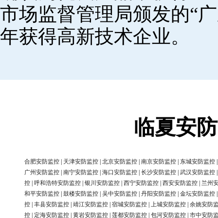
市场监督管理局颁发的“广
年获得高新技术企业。
临夏安防
合肥安防监控
|
天津安防监控
|
北京安防监控
|
南京安防监控
|
东城安防监控
广州安防监控
|
南宁安防监控
|
海口安防监控
|
长沙安防监控
|
武汉安防监控
控
|
呼和浩特安防监控
|
银川安防监控
|
西宁安防监控
|
西安安防监控
|
兰州
和平安防监控
|
鼓楼安防监控
|
吴中安防监控
|
丹阳安防监控
|
金坛安防监控
控
|
丰县安防监控
|
靖江安防监控
|
宿城安防监控
|
上城安防监控
|
余姚安防
控
|
定海安防监控
|
黄岩安防监控
|
莲都安防监控
|
包河安防监控
|
市中安防