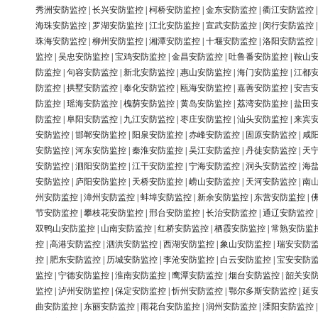
秀洲安防监控
|
长兴安防监控
|
柯桥安防监控
|
金东安防监控
|
衢江安防监控
海珠安防监控
|
罗湖安防监控
|
江北安防监控
|
宣武安防监控
|
闵行安防监控
珠海安防监控
|
柳州安防监控
|
湘潭安防监控
|
十堰安防监控
|
洛阳安防监控
监控
|
吴忠安防监控
|
宝鸡安防监控
|
金昌安防监控
|
吐鲁番安防监控
|
鞍山
防监控
|
句容安防监控
|
新北安防监控
|
惠山安防监控
|
海门安防监控
|
江都
防监控
|
拱墅安防监控
|
奉化安防监控
|
瓯海安防监控
|
嘉善安防监控
|
安吉
防监控
|
瑶海安防监控
|
槐荫安防监控
|
黄岛安防监控
|
荔湾安防监控
|
盐田
防监控
|
阜阳安防监控
|
九江安防监控
|
枣庄安防监控
|
汕头安防监控
|
来宾
安防监控
|
邯郸安防监控
|
阳泉安防监控
|
赤峰安防监控
|
固原安防监控
|
咸
安防监控
|
河东安防监控
|
秦淮安防监控
|
吴江安防监控
|
丹徒安防监控
|
天
安防监控
|
泗阳安防监控
|
江干安防监控
|
宁海安防监控
|
洞头安防监控
|
海
安防监控
|
庐阳安防监控
|
天桥安防监控
|
崂山安防监控
|
天河安防监控
|
南
州安防监控
|
漳州安防监控
|
蚌埠安防监控
|
新余安防监控
|
东营安防监控
|
节安防监控
|
攀枝花安防监控
|
邢台安防监控
|
长治安防监控
|
通辽安防监控
双鸭山安防监控
|
山南安防监控
|
红桥安防监控
|
栖霞安防监控
|
常熟安防监
控
|
高港安防监控
|
泗洪安防监控
|
西湖安防监控
|
象山安防监控
|
瑞安安防
控
|
肥东安防监控
|
历城安防监控
|
李沧安防监控
|
白云安防监控
|
宝安安防
监控
|
宁德安防监控
|
淮南安防监控
|
鹰潭安防监控
|
烟台安防监控
|
韶关安
监控
|
泸州安防监控
|
保定安防监控
|
忻州安防监控
|
鄂尔多斯安防监控
|
延
曲安防监控
|
东丽安防监控
|
雨花台安防监控
|
润州安防监控
|
溧阳安防监控