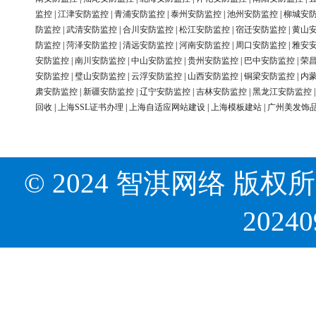
监控
|
江津安防监控
|
青浦安防监控
|
泰州安防监控
|
池州安防监控
|
柳城安
防监控
|
武清安防监控
|
合川安防监控
|
松江安防监控
|
宿迁安防监控
|
黄山
防监控
|
菏泽安防监控
|
清远安防监控
|
河南安防监控
|
周口安防监控
|
雅安
安防监控
|
南川安防监控
|
中山安防监控
|
贵州安防监控
|
巴中安防监控
|
荣
安防监控
|
璧山安防监控
|
云浮安防监控
|
山西安防监控
|
铜梁安防监控
|
内
肃安防监控
|
新疆安防监控
|
辽宁安防监控
|
吉林安防监控
|
黑龙江安防监控
回收
|
上海SSL证书办理
|
上海自适应网站建设
|
上海模板建站
|
广州美发饰
© 2024 智淇网络 版权所有 Al
2024