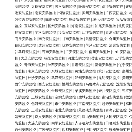
控
|
广东安防监控
|
惠州安防监控
|
钦州安防监控
|
郴州安防监控
|
咸宁安防
安防监控
|
盘锦安防监控
|
黑河安防监控
|
静海安防监控
|
高淳安防监控
|
建
港安防监控
|
南安安防监控
|
铜陵安防监控
|
滨州安防监控
|
广西安防监控
|
阿拉善盟安防监控
|
陇南安防监控
|
铁岭安防监控
|
绥化安防监控
|
宝坻安防
监控
|
宣城安防监控
|
德州安防监控
|
海南安防监控
|
汕尾安防监控
|
北海安
岭安防监控
|
宁河安防监控
|
淳安安防监控
|
江津安防监控
|
青浦安防监控
|
商丘安防监控
|
南充安防监控
|
甘南安防监控
|
武清安防监控
|
合川安防监控
信阳安防监控
|
达州安防监控
|
双桥安防监控
|
菏泽安防监控
|
清远安防监控
驻马店安防监控
|
云南安防监控
|
广安安防监控
|
南川安防监控
|
中山安防监
控
|
大足安防监控
|
揭阳安防监控
|
河北安防监控
|
璧山安防监控
|
云浮安防
监控
|
青海安防监控
|
陕西安防监控
|
甘肃安防监控
|
新疆安防监控
|
辽宁安
防监控
|
南京安防监控
|
东城安防监控
|
黄埔安防监控
|
杭州安防监控
|
泉州
防监控
|
长沙安防监控
|
武汉安防监控
|
郑州安防监控
|
昆明安防监控
|
贵阳
西宁安防监控
|
西安安防监控
|
兰州安防监控
|
乌鲁木齐安防监控
|
沈阳安防
防监控
|
丹阳安防监控
|
金坛安防监控
|
梁溪安防监控
|
崇川安防监控
|
邗江
安防监控
|
上城安防监控
|
余姚安防监控
|
鹿城安防监控
|
南湖安防监控
|
德
安防监控
|
包河安防监控
|
市中安防监控
|
市南安防监控
|
越秀安防监控
|
福
安防监控
|
三明安防监控
|
淮北安防监控
|
景德镇安防监控
|
青岛安防监控
|
靖安防监控
|
遵义安防监控
|
重庆安防监控
|
唐山安防监控
|
大同安防监控
|
防监控
|
大连安防监控
|
四平安防监控
|
齐齐哈尔安防监控
|
日喀则安防监控
通州安防监控
|
广陵安防监控
|
盐都安防监控
|
淮阴安防监控
|
赣榆安防监控