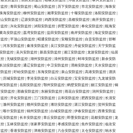
盐都安防监控
|
淮阴安防监控
|
赣榆安防监控
|
沛县安防监控
|
泰兴安防监控
|
防监控
|
青田安防监控
|
蜀山安防监控
|
历下安防监控
|
市北安防监控
|
海珠安
珠海安防监控
|
柳州安防监控
|
湘潭安防监控
|
十堰安防监控
|
洛阳安防监控
|
鞍山安防监控
|
辽源安防监控
|
鸡西安防监控
|
昌都安防监控
|
南开安防监控
|
防监控
|
兴化安防监控
|
沭阳安防监控
|
拱墅安防监控
|
奉化安防监控
|
瓯海安
黄岛安防监控
|
荔湾安防监控
|
盐田安防监控
|
南岸安防监控
|
海定安防监控
|
防监控
|
平顶山安防监控
|
昭通安防监控
|
安顺安防监控
|
自贡安防监控
|
邯郸
控
|
河东安防监控
|
秦淮安防监控
|
吴江安防监控
|
丹徒安防监控
|
天宁安防监
安防监控
|
吴兴安防监控
|
新昌安防监控
|
浦江安防监控
|
龙游安防监控
|
仙居
监控
|
无锡安防监控
|
湖州安防监控
|
漳州安防监控
|
蚌埠安防监控
|
新余安防
长治安防监控
|
通辽安防监控
|
中卫安防监控
|
渭南安防监控
|
天水安防监控
|
安防监控
|
盱眙安防监控
|
东海安防监控
|
泉山安防监控
|
高港安防监控
|
泗洪
控
|
历城安防监控
|
李沧安防监控
|
白云安防监控
|
宝安安防监控
|
九龙坡安防
州安防监控
|
岳阳安防监控
|
鄂州安防监控
|
鹤壁安防监控
|
丽江安防监控
|
铜
庆安防监控
|
那曲安防监控
|
东丽安防监控
|
雨花台安防监控
|
润州安防监控
|
防监控
|
开化安防监控
|
三门安防监控
|
云和安防监控
|
肥西安防监控
|
长清安
控
|
滁州安防监控
|
赣州安防监控
|
潍坊安防监控
|
湛江安防监控
|
贺州安防监
控
|
喀什安防监控
|
锦州安防监控
|
白城安防监控
|
伊春安防监控
|
西青安防监
元安防监控
|
长丰安防监控
|
章丘安防监控
|
即墨安防监控
|
花都安防监控
|
龙
监控
|
玉林安防监控
|
张家界安防监控
|
孝感安防监控
|
焦作安防监控
|
临沧安
防监控
|
香港安防监控
|
津南安防监控
|
六合安防监控
|
太仓安防监控
|
响水安