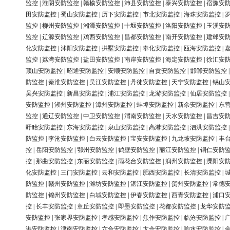
监控
|
淮阴安防监控
|
赣榆安防监控
|
沛县安防监控
|
泰兴安防监控
|
宿豫安
田安防监控
|
蜀山安防监控
|
历下安防监控
|
市北安防监控
|
海珠安防监控
|
监控
|
柳州安防监控
|
湘潭安防监控
|
十堰安防监控
|
洛阳安防监控
|
玉溪安
监控
|
辽源安防监控
|
鸡西安防监控
|
昌都安防监控
|
南开安防监控
|
建邺安
化安防监控
|
沭阳安防监控
|
拱墅安防监控
|
奉化安防监控
|
瓯海安防监控
|
监控
|
荔湾安防监控
|
盐田安防监控
|
南岸安防监控
|
海定安防监控
|
徐汇安
顶山安防监控
|
昭通安防监控
|
安顺安防监控
|
自贡安防监控
|
邯郸安防监控
防监控
|
秦淮安防监控
|
吴江安防监控
|
丹徒安防监控
|
天宁安防监控
|
锡山
吴兴安防监控
|
新昌安防监控
|
浦江安防监控
|
龙游安防监控
|
仙居安防监控
安防监控
|
湖州安防监控
|
漳州安防监控
|
蚌埠安防监控
|
新余安防监控
|
东
监控
|
通辽安防监控
|
中卫安防监控
|
渭南安防监控
|
天水安防监控
|
昌吉安
盱眙安防监控
|
东海安防监控
|
泉山安防监控
|
高港安防监控
|
泗洪安防监控
防监控
|
李沧安防监控
|
白云安防监控
|
宝安安防监控
|
九龙坡安防监控
|
丰
控
|
岳阳安防监控
|
鄂州安防监控
|
鹤壁安防监控
|
丽江安防监控
|
铜仁安防
控
|
那曲安防监控
|
东丽安防监控
|
雨花台安防监控
|
润州安防监控
|
溧阳安
化安防监控
|
三门安防监控
|
云和安防监控
|
肥西安防监控
|
长清安防监控
|
防监控
|
赣州安防监控
|
潍坊安防监控
|
湛江安防监控
|
贺州安防监控
|
常德
防监控
|
锦州安防监控
|
白城安防监控
|
伊春安防监控
|
西青安防监控
|
浦口
控
|
长丰安防监控
|
章丘安防监控
|
即墨安防监控
|
花都安防监控
|
龙华安防
安防监控
|
张家界安防监控
|
孝感安防监控
|
焦作安防监控
|
临沧安防监控
|
港安防监控
|
津南安防监控
|
六合安防监控
|
太仓安防监控
|
响水安防监控
|