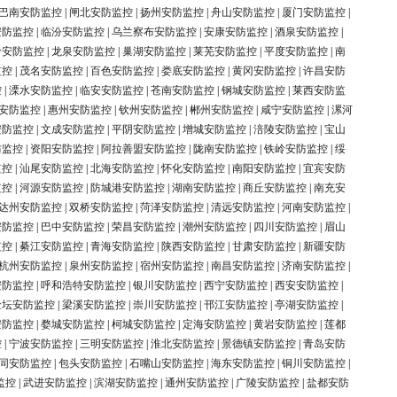
巴南安防监控
|
闸北安防监控
|
扬州安防监控
|
舟山安防监控
|
厦门安防监控
|
安防监控
|
临汾安防监控
|
乌兰察布安防监控
|
安康安防监控
|
酒泉安防监控
|
岭安防监控
|
龙泉安防监控
|
巢湖安防监控
|
莱芜安防监控
|
平度安防监控
|
南
监控
|
茂名安防监控
|
百色安防监控
|
娄底安防监控
|
黄冈安防监控
|
许昌安防
控
|
溧水安防监控
|
临安安防监控
|
苍南安防监控
|
钢城安防监控
|
莱西安防监
安防监控
|
惠州安防监控
|
钦州安防监控
|
郴州安防监控
|
咸宁安防监控
|
漯河
安防监控
|
文成安防监控
|
平阴安防监控
|
增城安防监控
|
涪陵安防监控
|
宝山
防监控
|
资阳安防监控
|
阿拉善盟安防监控
|
陇南安防监控
|
铁岭安防监控
|
绥
监控
|
汕尾安防监控
|
北海安防监控
|
怀化安防监控
|
南阳安防监控
|
宜宾安防
监控
|
河源安防监控
|
防城港安防监控
|
湖南安防监控
|
商丘安防监控
|
南充安
达州安防监控
|
双桥安防监控
|
菏泽安防监控
|
清远安防监控
|
河南安防监控
|
安防监控
|
巴中安防监控
|
荣昌安防监控
|
潮州安防监控
|
四川安防监控
|
眉山
监控
|
綦江安防监控
|
青海安防监控
|
陕西安防监控
|
甘肃安防监控
|
新疆安防
杭州安防监控
|
泉州安防监控
|
宿州安防监控
|
南昌安防监控
|
济南安防监控
|
安防监控
|
呼和浩特安防监控
|
银川安防监控
|
西宁安防监控
|
西安安防监控
|
金坛安防监控
|
梁溪安防监控
|
崇川安防监控
|
邗江安防监控
|
亭湖安防监控
|
安防监控
|
婺城安防监控
|
柯城安防监控
|
定海安防监控
|
黄岩安防监控
|
莲都
控
|
宁波安防监控
|
三明安防监控
|
淮北安防监控
|
景德镇安防监控
|
青岛安防
同安防监控
|
包头安防监控
|
石嘴山安防监控
|
海东安防监控
|
铜川安防监控
|
监控
|
武进安防监控
|
滨湖安防监控
|
通州安防监控
|
广陵安防监控
|
盐都安防