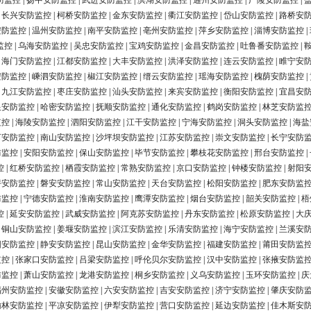
防监控
|
扬中安防监控
|
武进安防监控
|
滨湖安防监控
|
通州安防监控
|
广陵安防监控
|
|
长兴安防监控
|
柯桥安防监控
|
金东安防监控
|
衢江安防监控
|
岱山安防监控
|
路桥安
安防监控
|
温州安防监控
|
南平安防监控
|
亳州安防监控
|
萍乡安防监控
|
淄博安防监控
|
监控
|
乌海安防监控
|
吴忠安防监控
|
宝鸡安防监控
|
金昌安防监控
|
吐鲁番安防监控
|
|
海门安防监控
|
江都安防监控
|
大丰安防监控
|
洪泽安防监控
|
连云安防监控
|
睢宁安
安防监控
|
嵊泗安防监控
|
椒江安防监控
|
缙云安防监控
|
瑶海安防监控
|
槐荫安防监控
|
|
九江安防监控
|
枣庄安防监控
|
汕头安防监控
|
来宾安防监控
|
衡阳安防监控
|
宜昌安
银安防监控
|
哈密安防监控
|
抚顺安防监控
|
通化安防监控
|
鹤岗安防监控
|
林芝安防监
监控
|
海陵安防监控
|
泗阳安防监控
|
江干安防监控
|
宁海安防监控
|
洞头安防监控
|
海盐
河安防监控
|
南山安防监控
|
沙坪坝安防监控
|
江苏安防监控
|
崇文安防监控
|
长宁安防
防监控
|
安阳安防监控
|
保山安防监控
|
毕节安防监控
|
攀枝花安防监控
|
邢台安防监控
|
控
|
红桥安防监控
|
栖霞安防监控
|
常熟安防监控
|
京口安防监控
|
钟楼安防监控
|
射阳
浔安防监控
|
磐安安防监控
|
常山安防监控
|
天台安防监控
|
松阳安防监控
|
肥东安防监
防监控
|
宁德安防监控
|
淮南安防监控
|
鹰潭安防监控
|
烟台安防监控
|
韶关安防监控
|
梧
控
|
延安安防监控
|
武威安防监控
|
阿克苏安防监控
|
丹东安防监控
|
松原安防监控
|
大
|
铜山安防监控
|
姜堰安防监控
|
滨江安防监控
|
乐清安防监控
|
海宁安防监控
|
兰溪安
阳安防监控
|
静安安防监控
|
昆山安防监控
|
金华安防监控
|
福建安防监控
|
莆田安防监
监控
|
张家口安防监控
|
吕梁安防监控
|
呼伦贝尔安防监控
|
汉中安防监控
|
张掖安防监
防监控
|
萧山安防监控
|
龙港安防监控
|
桐乡安防监控
|
义乌安防监控
|
玉环安防监控
|
庆
福州安防监控
|
安徽安防监控
|
六安安防监控
|
吉安安防监控
|
济宁安防监控
|
肇庆安防
榆林安防监控
|
平凉安防监控
|
伊犁安防监控
|
营口安防监控
|
延边安防监控
|
佳木斯安