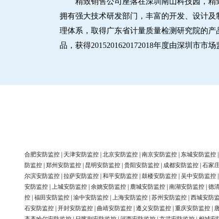
精致销售公司座落在深圳南山科技园，精
拥有强大技术研发部门，丰富的开发、设计及制造
理体系，取得广东省计量质量检测研究院的产品
品，获得2015201620172018年度由深
合肥安防监控
|
天津安防监控
|
北京安防监控
|
南京安防监控
|
东城安防监控
防监控
|
郑州安防监控
|
昆明安防监控
|
贵阳安防监控
|
成都安防监控
|
石家
尔滨安防监控
|
拉萨安防监控
|
和平安防监控
|
鼓楼安防监控
|
吴中安防监控
安防监控
|
上城安防监控
|
余姚安防监控
|
鹿城安防监控
|
南湖安防监控
|
德
控
|
福田安防监控
|
渝中安防监控
|
上海安防监控
|
苏州安防监控
|
西城安防
石安防监控
|
开封安防监控
|
曲靖安防监控
|
遵义安防监控
|
重庆安防监控
|