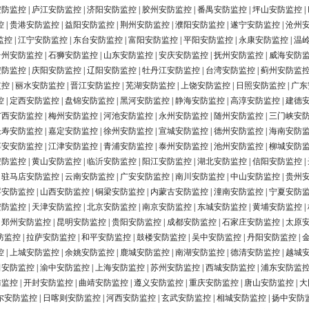
安防监控
|
庐江安防监控
|
济阳安防监控
|
胶州安防监控
|
番禺安防监控
|
坪山安防监控
|
控
|
贵港安防监控
|
益阳安防监控
|
荆州安防监控
|
濮阳安防监控
|
遂宁安防监控
|
沧州
监控
|
江宁安防监控
|
东台安防监控
|
富阳安防监控
|
平阳安防监控
|
永康安防监控
|
温
台州安防监控
|
石狮安防监控
|
山东安防监控
|
安庆安防监控
|
抚州安防监控
|
威海安防
安防监控
|
庆阳安防监控
|
辽阳安防监控
|
牡丹江安防监控
|
台湾安防监控
|
蓟州安防监
监控
|
丽水安防监控
|
晋江安防监控
|
芜湖安防监控
|
上饶安防监控
|
日照安防监控
|
广东
控
|
定西安防监控
|
盘锦安防监控
|
黑河安防监控
|
静海安防监控
|
高淳安防监控
|
建德
广西安防监控
|
梅州安防监控
|
河池安防监控
|
永州安防监控
|
随州安防监控
|
三门峡安
长寿安防监控
|
嘉定安防监控
|
徐州安防监控
|
宣城安防监控
|
德州安防监控
|
海南安防
淳安安防监控
|
江津安防监控
|
青浦安防监控
|
泰州安防监控
|
池州安防监控
|
柳城安防
安防监控
|
黄山安防监控
|
临沂安防监控
|
阳江安防监控
|
湖北安防监控
|
信阳安防监控
|
|
驻马店安防监控
|
云南安防监控
|
广安安防监控
|
南川安防监控
|
中山安防监控
|
贵州
浮安防监控
|
山西安防监控
|
铜梁安防监控
|
内蒙古安防监控
|
潼南安防监控
|
宁夏安防
安防监控
|
天津安防监控
|
北京安防监控
|
南京安防监控
|
东城安防监控
|
黄埔安防监控
|
|
郑州安防监控
|
昆明安防监控
|
贵阳安防监控
|
成都安防监控
|
石家庄安防监控
|
太原
防监控
|
拉萨安防监控
|
和平安防监控
|
鼓楼安防监控
|
吴中安防监控
|
丹阳安防监控
|
控
|
上城安防监控
|
余姚安防监控
|
鹿城安防监控
|
南湖安防监控
|
德清安防监控
|
越城
田安防监控
|
渝中安防监控
|
上海安防监控
|
苏州安防监控
|
西城安防监控
|
浦东安防监
防监控
|
开封安防监控
|
曲靖安防监控
|
遵义安防监控
|
重庆安防监控
|
唐山安防监控
|
大
尔安防监控
|
日喀则安防监控
|
河西安防监控
|
玄武安防监控
|
相城安防监控
|
扬中安防