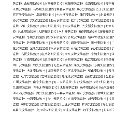
防监控
|
余杭安防监控
|
永嘉安防监控
|
东阳安防监控
|
临海安防监控
|
景宁
江西安防监控
|
马鞍山安防监控
|
宜春安防监控
|
泰安安防监控
|
江门安防监
石河子安防监控
|
阜新安防监控
|
七台河安防监控
|
澳门安防监控
|
北辰安防
沙安防监控
|
光明安防监控
|
北碚安防监控
|
虹口安防监控
|
盐城安防监控
|
监控
|
内江安防监控
|
廊坊安防监控
|
运城安防监控
|
兴安盟安防监控
|
商洛
控
|
从化安防监控
|
大鹏安防监控
|
永川安防监控
|
杨浦安防监控
|
淮安安防
安防监控
|
乐山安防监控
|
衡水安防监控
|
晋城安防监控
|
锡林郭勒盟安防监
安防监控
|
连云港安防监控
|
南安安防监控
|
铜陵安防监控
|
滨州安防监控
|
化安防监控
|
宝坻安防监控
|
桐庐安防监控
|
泰顺安防监控
|
商河安防监控
|
监控
|
临夏安防监控
|
葫芦岛安防监控
|
大兴安岭安防监控
|
宁河安防监控
|
防监控
|
甘南安防监控
|
武清安防监控
|
合川安防监控
|
松江安防监控
|
宿迁
周口安防监控
|
雅安安防监控
|
万盛安防监控
|
莱芜安防监控
|
东莞安防监控
安防监控
|
大足安防监控
|
揭阳安防监控
|
河北安防监控
|
璧山安防监控
|
云
监控
|
辽宁安防监控
|
吉林安防监控
|
黑龙江安防监控
|
西藏安防监控
|
合肥
广州安防监控
|
南宁安防监控
|
海口安防监控
|
长沙安防监控
|
武汉安防监控
兰州安防监控
|
乌鲁木齐安防监控
|
沈阳安防监控
|
长春安防监控
|
哈尔滨安
清江浦安防监控
|
海州安防监控
|
丰县安防监控
|
靖江安防监控
|
宿城安防监
安防监控
|
包河安防监控
|
市中安防监控
|
市南安防监控
|
越秀安防监控
|
福
监控
|
深圳安防监控
|
崇左安防监控
|
三亚安防监控
|
株洲安防监控
|
黄石安
嘉峪关安防监控
|
克拉玛依安防监控
|
大连安防监控
|
四平安防监控
|
齐齐哈