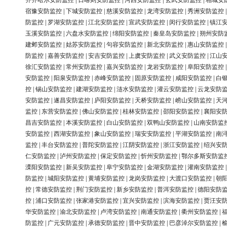
齐齐哈尔安防监控
|
日喀则安防监控
|
河西安防监控
|
玄武安防监控
|
相城安
宿豫安防监控
|
下城安防监控
|
慈溪安防监控
|
龙湾安防监控
|
秀洲安防监控
防监控
|
罗湖安防监控
|
江北安防监控
|
宣武安防监控
|
闵行安防监控
|
镇江
玉溪安防监控
|
六盘水安防监控
|
绵阳安防监控
|
秦皇岛安防监控
|
朔州安防
建邺安防监控
|
姑苏安防监控
|
句容安防监控
|
新北安防监控
|
惠山安防监控
防监控
|
嘉善安防监控
|
安吉安防监控
|
上虞安防监控
|
武义安防监控
|
江山
徐汇安防监控
|
常州安防监控
|
嘉兴安防监控
|
龙岩安防监控
|
阜阳安防监控
安防监控
|
阳泉安防监控
|
赤峰安防监控
|
固原安防监控
|
咸阳安防监控
|
白
控
|
锡山安防监控
|
建湖安防监控
|
涟水安防监控
|
灌云安防监控
|
云龙安防
安防监控
|
遂昌安防监控
|
庐阳安防监控
|
天桥安防监控
|
崂山安防监控
|
天
监控
|
东营安防监控
|
佛山安防监控
|
桂林安防监控
|
邵阳安防监控
|
襄阳安
昌吉安防监控
|
本溪安防监控
|
白山安防监控
|
双鸭山安防监控
|
山南安防监
安防监控
|
西湖安防监控
|
象山安防监控
|
瑞安安防监控
|
平湖安防监控
|
南
监控
|
丰台安防监控
|
普陀安防监控
|
江阴安防监控
|
浙江安防监控
|
绍兴安
仁安防监控
|
泸州安防监控
|
保定安防监控
|
忻州安防监控
|
鄂尔多斯安防监
溧阳安防监控
|
新吴安防监控
|
阜宁安防监控
|
金湖安防监控
|
灌南安防监控
防监控
|
城阳安防监控
|
黄埔安防监控
|
龙岗安防监控
|
大渡口安防监控
|
朝
控
|
常德安防监控
|
荆门安防监控
|
新乡安防监控
|
普洱安防监控
|
德阳安防
控
|
浦口安防监控
|
张家港安防监控
|
宜兴安防监控
|
滨海安防监控
|
贾汪安
华安防监控
|
渝北安防监控
|
卢湾安防监控
|
南通安防监控
|
衢州安防监控
|
防监控
|
广元安防监控
|
承德安防监控
|
晋中安防监控
|
巴彦淖尔安防监控
|