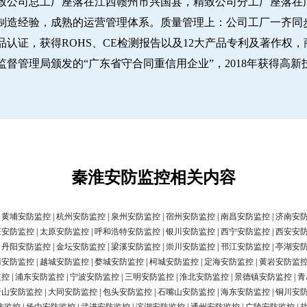
致公司总工厂座落在江西赣州市兴国县，精致公司分工厂座落在广
经验，成熟的运营管理体系。质量管理上：公司工厂一齐同步推行IS
认证，获得ROHS、CE检测报告以及12大产品专利及著作权，
圳市市场监督管理局颁发的“广东省守合同重信用企业”，2018年获得高
秦淮安防监控相关内容
|
黄埔安防监控
|
杭州安防监控
|
泉州安防监控
|
宿州安防监控
|
南昌安防监控
|
济南安
庄安防监控
|
太原安防监控
|
呼和浩特安防监控
|
银川安防监控
|
西宁安防监控
|
西安安
|
丹阳安防监控
|
金坛安防监控
|
梁溪安防监控
|
崇川安防监控
|
邗江安防监控
|
亭湖安
清安防监控
|
越城安防监控
|
婺城安防监控
|
柯城安防监控
|
定海安防监控
|
黄岩安防监
监控
|
浦东安防监控
|
宁波安防监控
|
三明安防监控
|
淮北安防监控
|
景德镇安防监控
|
青
唐山安防监控
|
大同安防监控
|
包头安防监控
|
石嘴山安防监控
|
海东安防监控
|
铜川安