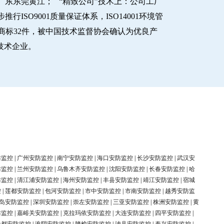
东东莞黄江； “精致公司”技术上：公司工厂
O9001质量保证体系，ISO14001环境管
商标32件，被中国技术监督协会确认为优良产
新技术企业。
防监控
|
广州安防监控
|
南宁安防监控
|
海口安防监控
|
长沙安防监控
|
武汉安
防监控
|
兰州安防监控
|
乌鲁木齐安防监控
|
沈阳安防监控
|
长春安防监控
|
哈
防监控
|
清江浦安防监控
|
海州安防监控
|
丰县安防监控
|
靖江安防监控
|
宿城
控
|
莲都安防监控
|
包河安防监控
|
市中安防监控
|
市南安防监控
|
越秀安防监
岛安防监控
|
深圳安防监控
|
崇左安防监控
|
三亚安防监控
|
株洲安防监控
|
黄
防监控
|
嘉峪关安防监控
|
克拉玛依安防监控
|
大连安防监控
|
四平安防监控
|