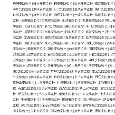
秀洲安防监控
|
长兴安防监控
|
柯桥安防监控
|
金东安防监控
|
衢江安防监控
海珠安防监控
|
罗湖安防监控
|
江北安防监控
|
宣武安防监控
|
闵行安防监控
珠海安防监控
|
柳州安防监控
|
湘潭安防监控
|
十堰安防监控
|
洛阳安防监控
监控
|
吴忠安防监控
|
宝鸡安防监控
|
金昌安防监控
|
吐鲁番安防监控
|
鞍山
防监控
|
句容安防监控
|
新北安防监控
|
惠山安防监控
|
海门安防监控
|
江都
防监控
|
拱墅安防监控
|
奉化安防监控
|
瓯海安防监控
|
嘉善安防监控
|
安吉
防监控
|
瑶海安防监控
|
槐荫安防监控
|
黄岛安防监控
|
荔湾安防监控
|
盐田
防监控
|
阜阳安防监控
|
九江安防监控
|
枣庄安防监控
|
汕头安防监控
|
来宾
安防监控
|
邯郸安防监控
|
阳泉安防监控
|
赤峰安防监控
|
固原安防监控
|
咸
安防监控
|
河东安防监控
|
秦淮安防监控
|
吴江安防监控
|
丹徒安防监控
|
天
安防监控
|
泗阳安防监控
|
江干安防监控
|
宁海安防监控
|
洞头安防监控
|
海
安防监控
|
庐阳安防监控
|
天桥安防监控
|
崂山安防监控
|
天河安防监控
|
南
州安防监控
|
漳州安防监控
|
蚌埠安防监控
|
新余安防监控
|
东营安防监控
|
节安防监控
|
攀枝花安防监控
|
邢台安防监控
|
长治安防监控
|
通辽安防监控
双鸭山安防监控
|
山南安防监控
|
红桥安防监控
|
栖霞安防监控
|
常熟安防监
控
|
高港安防监控
|
泗洪安防监控
|
西湖安防监控
|
象山安防监控
|
瑞安安防
控
|
肥东安防监控
|
历城安防监控
|
李沧安防监控
|
白云安防监控
|
宝安安防
监控
|
宁德安防监控
|
淮南安防监控
|
鹰潭安防监控
|
烟台安防监控
|
韶关安
监控
|
泸州安防监控
|
保定安防监控
|
忻州安防监控
|
鄂尔多斯安防监控
|
延
曲安防监控
|
东丽安防监控
|
雨花台安防监控
|
润州安防监控
|
溧阳安防监控