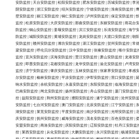
安防监控
|
天台安防监控
|
松阳安防监控
|
肥东安防监控
|
历城安防监控
|
李
阴安防监控
|
浙江安防监控
|
绍兴安防监控
|
宁德安防监控
|
淮南安防监控
|
壁安防监控
|
丽江安防监控
|
铜仁安防监控
|
泸州安防监控
|
保定安防监控
|
监控
|
松原安防监控
|
大庆安防监控
|
那曲安防监控
|
东丽安防监控
|
雨花台
防监控
|
铜山安防监控
|
姜堰安防监控
|
滨江安防监控
|
乐清安防监控
|
海宁
防监控
|
城阳安防监控
|
黄埔安防监控
|
龙岗安防监控
|
大渡口安防监控
|
朝
安防监控
|
赣州安防监控
|
潍坊安防监控
|
湛江安防监控
|
贺州安防监控
|
常
梁安防监控
|
呼伦贝尔安防监控
|
汉中安防监控
|
张掖安防监控
|
喀什安防监
监控
|
宜兴安防监控
|
滨海安防监控
|
贾汪安防监控
|
萧山安防监控
|
龙港安
监控
|
即墨安防监控
|
花都安防监控
|
龙华安防监控
|
渝北安防监控
|
卢湾安
监控
|
济宁安防监控
|
肇庆安防监控
|
玉林安防监控
|
张家界安防监控
|
孝感
尔安防监控
|
榆林安防监控
|
平凉安防监控
|
伊犁安防监控
|
营口安防监控
|
响水安防监控
|
余杭安防监控
|
永嘉安防监控
|
东阳安防监控
|
临海安防监控
巴南安防监控
|
闸北安防监控
|
扬州安防监控
|
舟山安防监控
|
厦门安防监控
控
|
益阳安防监控
|
荆州安防监控
|
濮阳安防监控
|
遂宁安防监控
|
沧州安防
安防监控
|
七台河安防监控
|
澳门安防监控
|
北辰安防监控
|
江宁安防监控
|
湖安防监控
|
莱芜安防监控
|
平度安防监控
|
南沙安防监控
|
光明安防监控
|
庆安防监控
|
抚州安防监控
|
威海安防监控
|
茂名安防监控
|
百色安防监控
|
安盟安防监控
|
商洛安防监控
|
庆阳安防监控
|
辽阳安防监控
|
牡丹江安防监
控
|
莱西安防监控
|
从化安防监控
|
大鹏安防监控
|
永川安防监控
|
杨浦安防