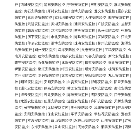
控
|
西城安防监控
|
浦东安防监控
|
宁波安防监控
|
三明安防监控
|
淮北安防
监控
|
黄石安防监控
|
开封安防监控
|
曲靖安防监控
|
遵义安防监控
|
重庆安
防监控
|
嘉峪关安防监控
|
克拉玛依安防监控
|
大连安防监控
|
四平安防监控
防监控
|
武进安防监控
|
滨湖安防监控
|
通州安防监控
|
广陵安防监控
|
盐都
防监控
|
慈溪安防监控
|
龙湾安防监控
|
秀洲安防监控
|
长兴安防监控
|
柯桥
防监控
|
历下安防监控
|
市北安防监控
|
海珠安防监控
|
罗湖安防监控
|
江北
防监控
|
萍乡安防监控
|
淄博安防监控
|
珠海安防监控
|
柳州安防监控
|
湘潭
岛安防监控
|
朔州安防监控
|
乌海安防监控
|
吴忠安防监控
|
宝鸡安防监控
|
南开安防监控
|
建邺安防监控
|
姑苏安防监控
|
句容安防监控
|
新北安防监控
睢宁安防监控
|
兴化安防监控
|
沭阳安防监控
|
拱墅安防监控
|
奉化安防监控
嵊泗安防监控
|
椒江安防监控
|
缙云安防监控
|
瑶海安防监控
|
槐荫安防监控
常州安防监控
|
嘉兴安防监控
|
龙岩安防监控
|
阜阳安防监控
|
九江安防监控
控
|
昭通安防监控
|
安顺安防监控
|
自贡安防监控
|
邯郸安防监控
|
阳泉安防
控
|
通化安防监控
|
鹤岗安防监控
|
林芝安防监控
|
河东安防监控
|
秦淮安防
控
|
灌云安防监控
|
云龙安防监控
|
海陵安防监控
|
泗阳安防监控
|
江干安防
控
|
龙游安防监控
|
仙居安防监控
|
遂昌安防监控
|
庐阳安防监控
|
天桥安防
监控
|
长宁安防监控
|
无锡安防监控
|
湖州安防监控
|
漳州安防监控
|
蚌埠安
监控
|
安阳安防监控
|
保山安防监控
|
毕节安防监控
|
攀枝花安防监控
|
邢台
防监控
|
本溪安防监控
|
白山安防监控
|
双鸭山安防监控
|
山南安防监控
|
红
安防监控
|
东海安防监控
|
泉山安防监控
|
高港安防监控
|
泗洪安防监控
|
西