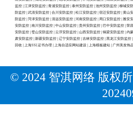
监控
|
江津安防监控
|
青浦安防监控
|
泰州安防监控
|
池州安防监控
|
柳城安
防监控
|
武清安防监控
|
合川安防监控
|
松江安防监控
|
宿迁安防监控
|
黄山
防监控
|
菏泽安防监控
|
清远安防监控
|
河南安防监控
|
周口安防监控
|
雅安
安防监控
|
南川安防监控
|
中山安防监控
|
贵州安防监控
|
巴中安防监控
|
荣
安防监控
|
璧山安防监控
|
云浮安防监控
|
山西安防监控
|
铜梁安防监控
|
内
肃安防监控
|
新疆安防监控
|
辽宁安防监控
|
吉林安防监控
|
黑龙江安防监控
回收
|
上海SSL证书办理
|
上海自适应网站建设
|
上海模板建站
|
广州美发饰
© 2024 智淇网络 版权所有 Al
2024