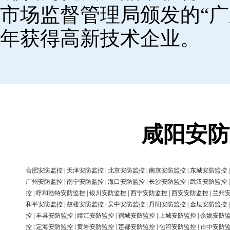
市场监督管理局颁发的“广
年获得高新技术企业。
咸阳安防
合肥安防监控
|
天津安防监控
|
北京安防监控
|
南京安防监控
|
东城安防监控
广州安防监控
|
南宁安防监控
|
海口安防监控
|
长沙安防监控
|
武汉安防监控
控
|
呼和浩特安防监控
|
银川安防监控
|
西宁安防监控
|
西安安防监控
|
兰州
和平安防监控
|
鼓楼安防监控
|
吴中安防监控
|
丹阳安防监控
|
金坛安防监控
控
|
丰县安防监控
|
靖江安防监控
|
宿城安防监控
|
上城安防监控
|
余姚安防
控
|
定海安防监控
|
黄岩安防监控
|
莲都安防监控
|
包河安防监控
|
市中安防