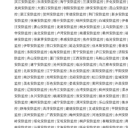
滨江安防监控
|
乐清安防监控
|
海宁安防监控
|
兰溪安防监控
|
开化安防监控
龙岗安防监控
|
大渡口安防监控
|
朝阳安防监控
|
静安安防监控
|
昆山安防监
控
|
湛江安防监控
|
贺州安防监控
|
常德安防监控
|
荆门安防监控
|
新乡安防
安防监控
|
张掖安防监控
|
喀什安防监控
|
锦州安防监控
|
白城安防监控
|
伊
汪安防监控
|
萧山安防监控
|
龙港安防监控
|
桐乡安防监控
|
义乌安防监控
|
华安防监控
|
渝北安防监控
|
卢湾安防监控
|
南通安防监控
|
衢州安防监控
|
林安防监控
|
张家界安防监控
|
孝感安防监控
|
焦作安防监控
|
临沧安防监控
监控
|
伊犁安防监控
|
营口安防监控
|
延边安防监控
|
佳木斯安防监控
|
香港
防监控
|
东阳安防监控
|
临海安防监控
|
景宁安防监控
|
庐江安防监控
|
济阳
防监控
|
舟山安防监控
|
厦门安防监控
|
江西安防监控
|
马鞍山安防监控
|
宜
安防监控
|
遂宁安防监控
|
沧州安防监控
|
临汾安防监控
|
乌兰察布安防监控
监控
|
北辰安防监控
|
江宁安防监控
|
东台安防监控
|
富阳安防监控
|
平阳安
监控
|
南沙安防监控
|
光明安防监控
|
北碚安防监控
|
虹口安防监控
|
盐城安
监控
|
茂名安防监控
|
百色安防监控
|
娄底安防监控
|
黄冈安防监控
|
许昌安
防监控
|
辽阳安防监控
|
牡丹江安防监控
|
台湾安防监控
|
蓟州安防监控
|
溧
安防监控
|
永川安防监控
|
杨浦安防监控
|
淮安安防监控
|
丽水安防监控
|
晋
安防监控
|
郴州安防监控
|
咸宁安防监控
|
漯河安防监控
|
乐山安防监控
|
衡
控
|
静海安防监控
|
高淳安防监控
|
建德安防监控
|
文成安防监控
|
平阴安防
监控
|
滨州安防监控
|
广西安防监控
|
梅州安防监控
|
河池安防监控
|
永州安
岭安防监控
|
绥化安防监控
|
宝坻安防监控
|
桐庐安防监控
|
泰顺安防监控
|
南安防监控
|
汕尾安防监控
|
北海安防监控
|
怀化安防监控
|
南阳安防监控
|