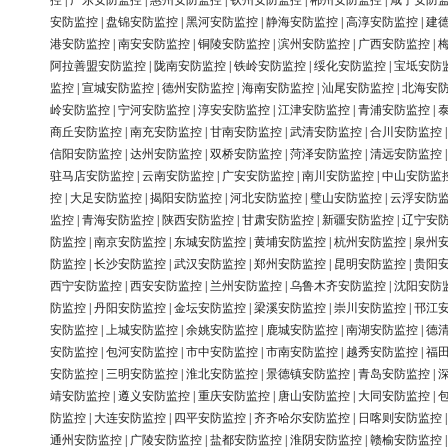
控
|
广东安防监控
|
惠州安防监控
|
钦州安防监控
|
郴州安防监控
|
咸宁安防
安防监控
|
盘锦安防监控
|
黑河安防监控
|
静海安防监控
|
高淳安防监控
|
建
港安防监控
|
南安安防监控
|
铜陵安防监控
|
滨州安防监控
|
广西安防监控
|
阿拉善盟安防监控
|
陇南安防监控
|
铁岭安防监控
|
绥化安防监控
|
宝坻安防
监控
|
宣城安防监控
|
德州安防监控
|
海南安防监控
|
汕尾安防监控
|
北海安
岭安防监控
|
宁河安防监控
|
淳安安防监控
|
江津安防监控
|
青浦安防监控
|
商丘安防监控
|
南充安防监控
|
甘南安防监控
|
武清安防监控
|
合川安防监控
信阳安防监控
|
达州安防监控
|
双桥安防监控
|
菏泽安防监控
|
清远安防监控
驻马店安防监控
|
云南安防监控
|
广安安防监控
|
南川安防监控
|
中山安防监
控
|
大足安防监控
|
揭阳安防监控
|
河北安防监控
|
璧山安防监控
|
云浮安防
监控
|
青海安防监控
|
陕西安防监控
|
甘肃安防监控
|
新疆安防监控
|
辽宁安
防监控
|
南京安防监控
|
东城安防监控
|
黄埔安防监控
|
杭州安防监控
|
泉州
防监控
|
长沙安防监控
|
武汉安防监控
|
郑州安防监控
|
昆明安防监控
|
贵阳
西宁安防监控
|
西安安防监控
|
兰州安防监控
|
乌鲁木齐安防监控
|
沈阳安防
防监控
|
丹阳安防监控
|
金坛安防监控
|
梁溪安防监控
|
崇川安防监控
|
邗江
安防监控
|
上城安防监控
|
余姚安防监控
|
鹿城安防监控
|
南湖安防监控
|
德
安防监控
|
包河安防监控
|
市中安防监控
|
市南安防监控
|
越秀安防监控
|
福
安防监控
|
三明安防监控
|
淮北安防监控
|
景德镇安防监控
|
青岛安防监控
|
靖安防监控
|
遵义安防监控
|
重庆安防监控
|
唐山安防监控
|
大同安防监控
|
防监控
|
大连安防监控
|
四平安防监控
|
齐齐哈尔安防监控
|
日喀则安防监控
通州安防监控
|
广陵安防监控
|
盐都安防监控
|
淮阴安防监控
|
赣榆安防监控