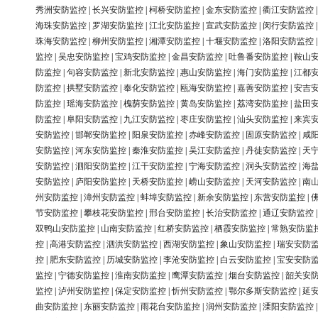
秀洲安防监控
|
长兴安防监控
|
柯桥安防监控
|
金东安防监控
|
衢江安防监控
海珠安防监控
|
罗湖安防监控
|
江北安防监控
|
宣武安防监控
|
闵行安防监控
珠海安防监控
|
柳州安防监控
|
湘潭安防监控
|
十堰安防监控
|
洛阳安防监控
监控
|
吴忠安防监控
|
宝鸡安防监控
|
金昌安防监控
|
吐鲁番安防监控
|
鞍山
防监控
|
句容安防监控
|
新北安防监控
|
惠山安防监控
|
海门安防监控
|
江都
防监控
|
拱墅安防监控
|
奉化安防监控
|
瓯海安防监控
|
嘉善安防监控
|
安吉
防监控
|
瑶海安防监控
|
槐荫安防监控
|
黄岛安防监控
|
荔湾安防监控
|
盐田
防监控
|
阜阳安防监控
|
九江安防监控
|
枣庄安防监控
|
汕头安防监控
|
来宾
安防监控
|
邯郸安防监控
|
阳泉安防监控
|
赤峰安防监控
|
固原安防监控
|
咸
安防监控
|
河东安防监控
|
秦淮安防监控
|
吴江安防监控
|
丹徒安防监控
|
天
安防监控
|
泗阳安防监控
|
江干安防监控
|
宁海安防监控
|
洞头安防监控
|
海
安防监控
|
庐阳安防监控
|
天桥安防监控
|
崂山安防监控
|
天河安防监控
|
南
州安防监控
|
漳州安防监控
|
蚌埠安防监控
|
新余安防监控
|
东营安防监控
|
节安防监控
|
攀枝花安防监控
|
邢台安防监控
|
长治安防监控
|
通辽安防监控
双鸭山安防监控
|
山南安防监控
|
红桥安防监控
|
栖霞安防监控
|
常熟安防监
控
|
高港安防监控
|
泗洪安防监控
|
西湖安防监控
|
象山安防监控
|
瑞安安防
控
|
肥东安防监控
|
历城安防监控
|
李沧安防监控
|
白云安防监控
|
宝安安防
监控
|
宁德安防监控
|
淮南安防监控
|
鹰潭安防监控
|
烟台安防监控
|
韶关安
监控
|
泸州安防监控
|
保定安防监控
|
忻州安防监控
|
鄂尔多斯安防监控
|
延
曲安防监控
|
东丽安防监控
|
雨花台安防监控
|
润州安防监控
|
溧阳安防监控