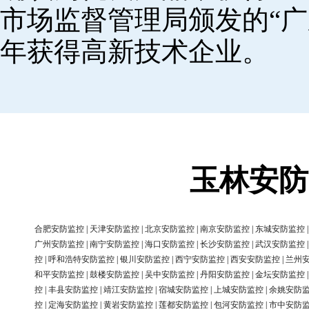
市场监督管理局颁发的“广
年获得高新技术企业。
玉林安防
合肥安防监控
|
天津安防监控
|
北京安防监控
|
南京安防监控
|
东城安防监控
广州安防监控
|
南宁安防监控
|
海口安防监控
|
长沙安防监控
|
武汉安防监控
控
|
呼和浩特安防监控
|
银川安防监控
|
西宁安防监控
|
西安安防监控
|
兰州
和平安防监控
|
鼓楼安防监控
|
吴中安防监控
|
丹阳安防监控
|
金坛安防监控
控
|
丰县安防监控
|
靖江安防监控
|
宿城安防监控
|
上城安防监控
|
余姚安防
控
|
定海安防监控
|
黄岩安防监控
|
莲都安防监控
|
包河安防监控
|
市中安防