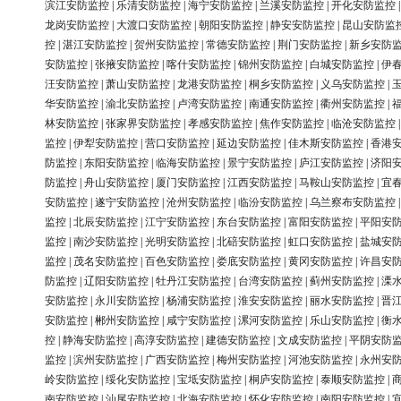
滨江安防监控
|
乐清安防监控
|
海宁安防监控
|
兰溪安防监控
|
开化安防监控
龙岗安防监控
|
大渡口安防监控
|
朝阳安防监控
|
静安安防监控
|
昆山安防监
控
|
湛江安防监控
|
贺州安防监控
|
常德安防监控
|
荆门安防监控
|
新乡安防
安防监控
|
张掖安防监控
|
喀什安防监控
|
锦州安防监控
|
白城安防监控
|
伊
汪安防监控
|
萧山安防监控
|
龙港安防监控
|
桐乡安防监控
|
义乌安防监控
|
华安防监控
|
渝北安防监控
|
卢湾安防监控
|
南通安防监控
|
衢州安防监控
|
林安防监控
|
张家界安防监控
|
孝感安防监控
|
焦作安防监控
|
临沧安防监控
监控
|
伊犁安防监控
|
营口安防监控
|
延边安防监控
|
佳木斯安防监控
|
香港
防监控
|
东阳安防监控
|
临海安防监控
|
景宁安防监控
|
庐江安防监控
|
济阳
防监控
|
舟山安防监控
|
厦门安防监控
|
江西安防监控
|
马鞍山安防监控
|
宜
安防监控
|
遂宁安防监控
|
沧州安防监控
|
临汾安防监控
|
乌兰察布安防监控
监控
|
北辰安防监控
|
江宁安防监控
|
东台安防监控
|
富阳安防监控
|
平阳安
监控
|
南沙安防监控
|
光明安防监控
|
北碚安防监控
|
虹口安防监控
|
盐城安
监控
|
茂名安防监控
|
百色安防监控
|
娄底安防监控
|
黄冈安防监控
|
许昌安
防监控
|
辽阳安防监控
|
牡丹江安防监控
|
台湾安防监控
|
蓟州安防监控
|
溧
安防监控
|
永川安防监控
|
杨浦安防监控
|
淮安安防监控
|
丽水安防监控
|
晋
安防监控
|
郴州安防监控
|
咸宁安防监控
|
漯河安防监控
|
乐山安防监控
|
衡
控
|
静海安防监控
|
高淳安防监控
|
建德安防监控
|
文成安防监控
|
平阴安防
监控
|
滨州安防监控
|
广西安防监控
|
梅州安防监控
|
河池安防监控
|
永州安
岭安防监控
|
绥化安防监控
|
宝坻安防监控
|
桐庐安防监控
|
泰顺安防监控
|
南安防监控
|
汕尾安防监控
|
北海安防监控
|
怀化安防监控
|
南阳安防监控
|