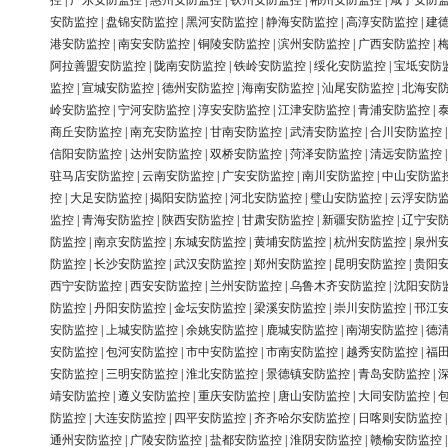
控
|
广东安防监控
|
惠州安防监控
|
钦州安防监控
|
郴州安防监控
|
咸宁安防
安防监控
|
盘锦安防监控
|
黑河安防监控
|
静海安防监控
|
高淳安防监控
|
建
港安防监控
|
南安安防监控
|
铜陵安防监控
|
滨州安防监控
|
广西安防监控
|
阿拉善盟安防监控
|
陇南安防监控
|
铁岭安防监控
|
绥化安防监控
|
宝坻安防
监控
|
宣城安防监控
|
德州安防监控
|
海南安防监控
|
汕尾安防监控
|
北海安
岭安防监控
|
宁河安防监控
|
淳安安防监控
|
江津安防监控
|
青浦安防监控
|
商丘安防监控
|
南充安防监控
|
甘南安防监控
|
武清安防监控
|
合川安防监控
信阳安防监控
|
达州安防监控
|
双桥安防监控
|
菏泽安防监控
|
清远安防监控
驻马店安防监控
|
云南安防监控
|
广安安防监控
|
南川安防监控
|
中山安防监
控
|
大足安防监控
|
揭阳安防监控
|
河北安防监控
|
璧山安防监控
|
云浮安防
监控
|
青海安防监控
|
陕西安防监控
|
甘肃安防监控
|
新疆安防监控
|
辽宁安
防监控
|
南京安防监控
|
东城安防监控
|
黄埔安防监控
|
杭州安防监控
|
泉州
防监控
|
长沙安防监控
|
武汉安防监控
|
郑州安防监控
|
昆明安防监控
|
贵阳
西宁安防监控
|
西安安防监控
|
兰州安防监控
|
乌鲁木齐安防监控
|
沈阳安防
防监控
|
丹阳安防监控
|
金坛安防监控
|
梁溪安防监控
|
崇川安防监控
|
邗江
安防监控
|
上城安防监控
|
余姚安防监控
|
鹿城安防监控
|
南湖安防监控
|
德
安防监控
|
包河安防监控
|
市中安防监控
|
市南安防监控
|
越秀安防监控
|
福
安防监控
|
三明安防监控
|
淮北安防监控
|
景德镇安防监控
|
青岛安防监控
|
靖安防监控
|
遵义安防监控
|
重庆安防监控
|
唐山安防监控
|
大同安防监控
|
防监控
|
大连安防监控
|
四平安防监控
|
齐齐哈尔安防监控
|
日喀则安防监控
通州安防监控
|
广陵安防监控
|
盐都安防监控
|
淮阴安防监控
|
赣榆安防监控