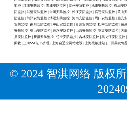
监控
|
江津安防监控
|
青浦安防监控
|
泰州安防监控
|
池州安防监控
|
柳城安
防监控
|
武清安防监控
|
合川安防监控
|
松江安防监控
|
宿迁安防监控
|
黄山
防监控
|
菏泽安防监控
|
清远安防监控
|
河南安防监控
|
周口安防监控
|
雅安
安防监控
|
南川安防监控
|
中山安防监控
|
贵州安防监控
|
巴中安防监控
|
荣
安防监控
|
璧山安防监控
|
云浮安防监控
|
山西安防监控
|
铜梁安防监控
|
内
肃安防监控
|
新疆安防监控
|
辽宁安防监控
|
吉林安防监控
|
黑龙江安防监控
回收
|
上海SSL证书办理
|
上海自适应网站建设
|
上海模板建站
|
广州美发饰
© 2024 智淇网络 版权所有 Al
2024