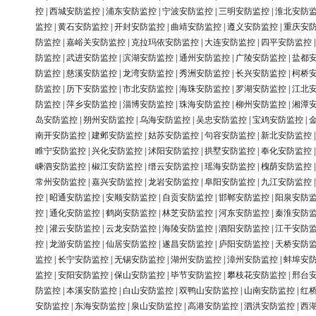
控
|
西城安防监控
|
浦东安防监控
|
宁波安防监控
|
三明安防监控
|
淮北安防
监控
|
黄石安防监控
|
开封安防监控
|
曲靖安防监控
|
遵义安防监控
|
重庆安
防监控
|
嘉峪关安防监控
|
克拉玛依安防监控
|
大连安防监控
|
四平安防监控
防监控
|
武进安防监控
|
滨湖安防监控
|
通州安防监控
|
广陵安防监控
|
盐都
防监控
|
慈溪安防监控
|
龙湾安防监控
|
秀洲安防监控
|
长兴安防监控
|
柯桥
防监控
|
历下安防监控
|
市北安防监控
|
海珠安防监控
|
罗湖安防监控
|
江北
防监控
|
萍乡安防监控
|
淄博安防监控
|
珠海安防监控
|
柳州安防监控
|
湘潭
岛安防监控
|
朔州安防监控
|
乌海安防监控
|
吴忠安防监控
|
宝鸡安防监控
|
南开安防监控
|
建邺安防监控
|
姑苏安防监控
|
句容安防监控
|
新北安防监控
睢宁安防监控
|
兴化安防监控
|
沭阳安防监控
|
拱墅安防监控
|
奉化安防监控
嵊泗安防监控
|
椒江安防监控
|
缙云安防监控
|
瑶海安防监控
|
槐荫安防监控
常州安防监控
|
嘉兴安防监控
|
龙岩安防监控
|
阜阳安防监控
|
九江安防监控
控
|
昭通安防监控
|
安顺安防监控
|
自贡安防监控
|
邯郸安防监控
|
阳泉安防
控
|
通化安防监控
|
鹤岗安防监控
|
林芝安防监控
|
河东安防监控
|
秦淮安防
控
|
灌云安防监控
|
云龙安防监控
|
海陵安防监控
|
泗阳安防监控
|
江干安防
控
|
龙游安防监控
|
仙居安防监控
|
遂昌安防监控
|
庐阳安防监控
|
天桥安防
监控
|
长宁安防监控
|
无锡安防监控
|
湖州安防监控
|
漳州安防监控
|
蚌埠安
监控
|
安阳安防监控
|
保山安防监控
|
毕节安防监控
|
攀枝花安防监控
|
邢台
防监控
|
本溪安防监控
|
白山安防监控
|
双鸭山安防监控
|
山南安防监控
|
红
安防监控
|
东海安防监控
|
泉山安防监控
|
高港安防监控
|
泗洪安防监控
|
西