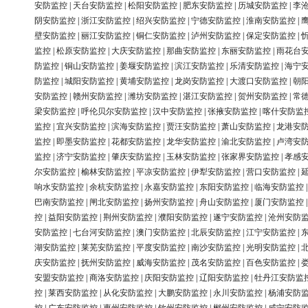
安防监控
|
天台安防监控
|
松阳安防监控
|
肥东安防监控
|
历城安防监控
|
李
阴安防监控
|
浙江安防监控
|
绍兴安防监控
|
宁德安防监控
|
淮南安防监控
|
壁安防监控
|
丽江安防监控
|
铜仁安防监控
|
泸州安防监控
|
保定安防监控
|
监控
|
松原安防监控
|
大庆安防监控
|
那曲安防监控
|
东丽安防监控
|
雨花台
防监控
|
铜山安防监控
|
姜堰安防监控
|
滨江安防监控
|
乐清安防监控
|
海宁
防监控
|
城阳安防监控
|
黄埔安防监控
|
龙岗安防监控
|
大渡口安防监控
|
朝
安防监控
|
赣州安防监控
|
潍坊安防监控
|
湛江安防监控
|
贺州安防监控
|
常
梁安防监控
|
呼伦贝尔安防监控
|
汉中安防监控
|
张掖安防监控
|
喀什安防监
监控
|
宜兴安防监控
|
滨海安防监控
|
贾汪安防监控
|
萧山安防监控
|
龙港安
监控
|
即墨安防监控
|
花都安防监控
|
龙华安防监控
|
渝北安防监控
|
卢湾安
监控
|
济宁安防监控
|
肇庆安防监控
|
玉林安防监控
|
张家界安防监控
|
孝感
尔安防监控
|
榆林安防监控
|
平凉安防监控
|
伊犁安防监控
|
营口安防监控
|
响水安防监控
|
余杭安防监控
|
永嘉安防监控
|
东阳安防监控
|
临海安防监控
巴南安防监控
|
闸北安防监控
|
扬州安防监控
|
舟山安防监控
|
厦门安防监控
控
|
益阳安防监控
|
荆州安防监控
|
濮阳安防监控
|
遂宁安防监控
|
沧州安防
安防监控
|
七台河安防监控
|
澳门安防监控
|
北辰安防监控
|
江宁安防监控
|
湖安防监控
|
莱芜安防监控
|
平度安防监控
|
南沙安防监控
|
光明安防监控
|
庆安防监控
|
抚州安防监控
|
威海安防监控
|
茂名安防监控
|
百色安防监控
|
安盟安防监控
|
商洛安防监控
|
庆阳安防监控
|
辽阳安防监控
|
牡丹江安防监
控
|
莱西安防监控
|
从化安防监控
|
大鹏安防监控
|
永川安防监控
|
杨浦安防