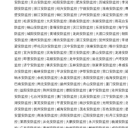
安防监控
|
天台安防监控
|
松阳安防监控
|
肥东安防监控
|
历城安防监控
|
李
阴安防监控
|
浙江安防监控
|
绍兴安防监控
|
宁德安防监控
|
淮南安防监控
|
壁安防监控
|
丽江安防监控
|
铜仁安防监控
|
泸州安防监控
|
保定安防监控
|
监控
|
松原安防监控
|
大庆安防监控
|
那曲安防监控
|
东丽安防监控
|
雨花台
防监控
|
铜山安防监控
|
姜堰安防监控
|
滨江安防监控
|
乐清安防监控
|
海宁
防监控
|
城阳安防监控
|
黄埔安防监控
|
龙岗安防监控
|
大渡口安防监控
|
朝
安防监控
|
赣州安防监控
|
潍坊安防监控
|
湛江安防监控
|
贺州安防监控
|
常
梁安防监控
|
呼伦贝尔安防监控
|
汉中安防监控
|
张掖安防监控
|
喀什安防监
监控
|
宜兴安防监控
|
滨海安防监控
|
贾汪安防监控
|
萧山安防监控
|
龙港安
监控
|
即墨安防监控
|
花都安防监控
|
龙华安防监控
|
渝北安防监控
|
卢湾安
监控
|
济宁安防监控
|
肇庆安防监控
|
玉林安防监控
|
张家界安防监控
|
孝感
尔安防监控
|
榆林安防监控
|
平凉安防监控
|
伊犁安防监控
|
营口安防监控
|
响水安防监控
|
余杭安防监控
|
永嘉安防监控
|
东阳安防监控
|
临海安防监控
巴南安防监控
|
闸北安防监控
|
扬州安防监控
|
舟山安防监控
|
厦门安防监控
控
|
益阳安防监控
|
荆州安防监控
|
濮阳安防监控
|
遂宁安防监控
|
沧州安防
安防监控
|
七台河安防监控
|
澳门安防监控
|
北辰安防监控
|
江宁安防监控
|
湖安防监控
|
莱芜安防监控
|
平度安防监控
|
南沙安防监控
|
光明安防监控
|
庆安防监控
|
抚州安防监控
|
威海安防监控
|
茂名安防监控
|
百色安防监控
|
安盟安防监控
|
商洛安防监控
|
庆阳安防监控
|
辽阳安防监控
|
牡丹江安防监
控
|
莱西安防监控
|
从化安防监控
|
大鹏安防监控
|
永川安防监控
|
杨浦安防