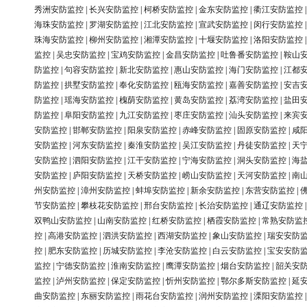
秀洲安防监控
|
长兴安防监控
|
柯桥安防监控
|
金东安防监控
|
衢江安防监控
海珠安防监控
|
罗湖安防监控
|
江北安防监控
|
宣武安防监控
|
闵行安防监控
珠海安防监控
|
柳州安防监控
|
湘潭安防监控
|
十堰安防监控
|
洛阳安防监控
监控
|
吴忠安防监控
|
宝鸡安防监控
|
金昌安防监控
|
吐鲁番安防监控
|
鞍山
防监控
|
句容安防监控
|
新北安防监控
|
惠山安防监控
|
海门安防监控
|
江都
防监控
|
拱墅安防监控
|
奉化安防监控
|
瓯海安防监控
|
嘉善安防监控
|
安吉
防监控
|
瑶海安防监控
|
槐荫安防监控
|
黄岛安防监控
|
荔湾安防监控
|
盐田
防监控
|
阜阳安防监控
|
九江安防监控
|
枣庄安防监控
|
汕头安防监控
|
来宾
安防监控
|
邯郸安防监控
|
阳泉安防监控
|
赤峰安防监控
|
固原安防监控
|
咸
安防监控
|
河东安防监控
|
秦淮安防监控
|
吴江安防监控
|
丹徒安防监控
|
天
安防监控
|
泗阳安防监控
|
江干安防监控
|
宁海安防监控
|
洞头安防监控
|
海
安防监控
|
庐阳安防监控
|
天桥安防监控
|
崂山安防监控
|
天河安防监控
|
南
州安防监控
|
漳州安防监控
|
蚌埠安防监控
|
新余安防监控
|
东营安防监控
|
节安防监控
|
攀枝花安防监控
|
邢台安防监控
|
长治安防监控
|
通辽安防监控
双鸭山安防监控
|
山南安防监控
|
红桥安防监控
|
栖霞安防监控
|
常熟安防监
控
|
高港安防监控
|
泗洪安防监控
|
西湖安防监控
|
象山安防监控
|
瑞安安防
控
|
肥东安防监控
|
历城安防监控
|
李沧安防监控
|
白云安防监控
|
宝安安防
监控
|
宁德安防监控
|
淮南安防监控
|
鹰潭安防监控
|
烟台安防监控
|
韶关安
监控
|
泸州安防监控
|
保定安防监控
|
忻州安防监控
|
鄂尔多斯安防监控
|
延
曲安防监控
|
东丽安防监控
|
雨花台安防监控
|
润州安防监控
|
溧阳安防监控