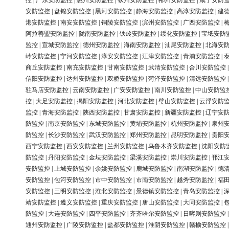
控
|
广东安防监控
|
惠州安防监控
|
钦州安防监控
|
郴州安防监控
|
咸宁安防
安防监控
|
盘锦安防监控
|
黑河安防监控
|
静海安防监控
|
高淳安防监控
|
建
港安防监控
|
南安安防监控
|
铜陵安防监控
|
滨州安防监控
|
广西安防监控
|
阿拉善盟安防监控
|
陇南安防监控
|
铁岭安防监控
|
绥化安防监控
|
宝坻安防
监控
|
宣城安防监控
|
德州安防监控
|
海南安防监控
|
汕尾安防监控
|
北海安
岭安防监控
|
宁河安防监控
|
淳安安防监控
|
江津安防监控
|
青浦安防监控
|
商丘安防监控
|
南充安防监控
|
甘南安防监控
|
武清安防监控
|
合川安防监控
信阳安防监控
|
达州安防监控
|
双桥安防监控
|
菏泽安防监控
|
清远安防监控
驻马店安防监控
|
云南安防监控
|
广安安防监控
|
南川安防监控
|
中山安防监
控
|
大足安防监控
|
揭阳安防监控
|
河北安防监控
|
璧山安防监控
|
云浮安防
监控
|
青海安防监控
|
陕西安防监控
|
甘肃安防监控
|
新疆安防监控
|
辽宁安
防监控
|
南京安防监控
|
东城安防监控
|
黄埔安防监控
|
杭州安防监控
|
泉州
防监控
|
长沙安防监控
|
武汉安防监控
|
郑州安防监控
|
昆明安防监控
|
贵阳
西宁安防监控
|
西安安防监控
|
兰州安防监控
|
乌鲁木齐安防监控
|
沈阳安防
防监控
|
丹阳安防监控
|
金坛安防监控
|
梁溪安防监控
|
崇川安防监控
|
邗江
安防监控
|
上城安防监控
|
余姚安防监控
|
鹿城安防监控
|
南湖安防监控
|
德
安防监控
|
包河安防监控
|
市中安防监控
|
市南安防监控
|
越秀安防监控
|
福
安防监控
|
三明安防监控
|
淮北安防监控
|
景德镇安防监控
|
青岛安防监控
|
靖安防监控
|
遵义安防监控
|
重庆安防监控
|
唐山安防监控
|
大同安防监控
|
防监控
|
大连安防监控
|
四平安防监控
|
齐齐哈尔安防监控
|
日喀则安防监控
通州安防监控
|
广陵安防监控
|
盐都安防监控
|
淮阴安防监控
|
赣榆安防监控