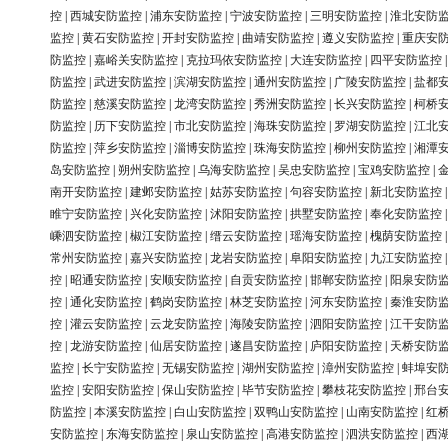
控
|
西城安防监控
|
浦东安防监控
|
宁波安防监控
|
三明安防监控
|
淮北安防
监控
|
黄石安防监控
|
开封安防监控
|
曲靖安防监控
|
遵义安防监控
|
重庆安
防监控
|
嘉峪关安防监控
|
克拉玛依安防监控
|
大连安防监控
|
四平安防监控
防监控
|
武进安防监控
|
滨湖安防监控
|
通州安防监控
|
广陵安防监控
|
盐都
防监控
|
慈溪安防监控
|
龙湾安防监控
|
秀洲安防监控
|
长兴安防监控
|
柯桥
防监控
|
历下安防监控
|
市北安防监控
|
海珠安防监控
|
罗湖安防监控
|
江北
防监控
|
萍乡安防监控
|
淄博安防监控
|
珠海安防监控
|
柳州安防监控
|
湘潭
岛安防监控
|
朔州安防监控
|
乌海安防监控
|
吴忠安防监控
|
宝鸡安防监控
|
南开安防监控
|
建邺安防监控
|
姑苏安防监控
|
句容安防监控
|
新北安防监控
睢宁安防监控
|
兴化安防监控
|
沭阳安防监控
|
拱墅安防监控
|
奉化安防监控
嵊泗安防监控
|
椒江安防监控
|
缙云安防监控
|
瑶海安防监控
|
槐荫安防监控
常州安防监控
|
嘉兴安防监控
|
龙岩安防监控
|
阜阳安防监控
|
九江安防监控
控
|
昭通安防监控
|
安顺安防监控
|
自贡安防监控
|
邯郸安防监控
|
阳泉安防
控
|
通化安防监控
|
鹤岗安防监控
|
林芝安防监控
|
河东安防监控
|
秦淮安防
控
|
灌云安防监控
|
云龙安防监控
|
海陵安防监控
|
泗阳安防监控
|
江干安防
控
|
龙游安防监控
|
仙居安防监控
|
遂昌安防监控
|
庐阳安防监控
|
天桥安防
监控
|
长宁安防监控
|
无锡安防监控
|
湖州安防监控
|
漳州安防监控
|
蚌埠安
监控
|
安阳安防监控
|
保山安防监控
|
毕节安防监控
|
攀枝花安防监控
|
邢台
防监控
|
本溪安防监控
|
白山安防监控
|
双鸭山安防监控
|
山南安防监控
|
红
安防监控
|
东海安防监控
|
泉山安防监控
|
高港安防监控
|
泗洪安防监控
|
西