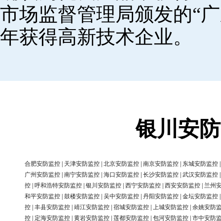
市场监督管理局颁发的“广
年获得高新技术企业。
银川安防
合肥安防监控
|
天津安防监控
|
北京安防监控
|
南京安防监控
|
东城安防监控
广州安防监控
|
南宁安防监控
|
海口安防监控
|
长沙安防监控
|
武汉安防监控
控
|
呼和浩特安防监控
|
银川安防监控
|
西宁安防监控
|
西安安防监控
|
兰州
和平安防监控
|
鼓楼安防监控
|
吴中安防监控
|
丹阳安防监控
|
金坛安防监控
控
|
丰县安防监控
|
靖江安防监控
|
宿城安防监控
|
上城安防监控
|
余姚安防
控
|
定海安防监控
|
黄岩安防监控
|
莲都安防监控
|
包河安防监控
|
市中安防