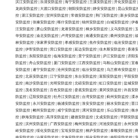
滨江安防监控
|
乐清安防监控
|
海宁安防监控
|
兰溪安防监控
|
开化安防监控
龙岗安防监控
|
大渡口安防监控
|
朝阳安防监控
|
静安安防监控
|
昆山安防监
控
|
湛江安防监控
|
贺州安防监控
|
常德安防监控
|
荆门安防监控
|
新乡安防
安防监控
|
张掖安防监控
|
喀什安防监控
|
锦州安防监控
|
白城安防监控
|
伊
汪安防监控
|
萧山安防监控
|
龙港安防监控
|
桐乡安防监控
|
义乌安防监控
|
华安防监控
|
渝北安防监控
|
卢湾安防监控
|
南通安防监控
|
衢州安防监控
|
林安防监控
|
张家界安防监控
|
孝感安防监控
|
焦作安防监控
|
临沧安防监控
监控
|
伊犁安防监控
|
营口安防监控
|
延边安防监控
|
佳木斯安防监控
|
香港
防监控
|
东阳安防监控
|
临海安防监控
|
景宁安防监控
|
庐江安防监控
|
济阳
防监控
|
舟山安防监控
|
厦门安防监控
|
江西安防监控
|
马鞍山安防监控
|
宜
安防监控
|
遂宁安防监控
|
沧州安防监控
|
临汾安防监控
|
乌兰察布安防监控
监控
|
北辰安防监控
|
江宁安防监控
|
东台安防监控
|
富阳安防监控
|
平阳安
监控
|
南沙安防监控
|
光明安防监控
|
北碚安防监控
|
虹口安防监控
|
盐城安
监控
|
茂名安防监控
|
百色安防监控
|
娄底安防监控
|
黄冈安防监控
|
许昌安
防监控
|
辽阳安防监控
|
牡丹江安防监控
|
台湾安防监控
|
蓟州安防监控
|
溧
安防监控
|
永川安防监控
|
杨浦安防监控
|
淮安安防监控
|
丽水安防监控
|
晋
安防监控
|
郴州安防监控
|
咸宁安防监控
|
漯河安防监控
|
乐山安防监控
|
衡
控
|
静海安防监控
|
高淳安防监控
|
建德安防监控
|
文成安防监控
|
平阴安防
监控
|
滨州安防监控
|
广西安防监控
|
梅州安防监控
|
河池安防监控
|
永州安
岭安防监控
|
绥化安防监控
|
宝坻安防监控
|
桐庐安防监控
|
泰顺安防监控
|
南安防监控
|
汕尾安防监控
|
北海安防监控
|
怀化安防监控
|
南阳安防监控
|