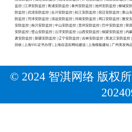
监控
|
江津安防监控
|
青浦安防监控
|
泰州安防监控
|
池州安防监控
|
柳城安
防监控
|
武清安防监控
|
合川安防监控
|
松江安防监控
|
宿迁安防监控
|
黄山
防监控
|
菏泽安防监控
|
清远安防监控
|
河南安防监控
|
周口安防监控
|
雅安
安防监控
|
南川安防监控
|
中山安防监控
|
贵州安防监控
|
巴中安防监控
|
荣
安防监控
|
璧山安防监控
|
云浮安防监控
|
山西安防监控
|
铜梁安防监控
|
内
肃安防监控
|
新疆安防监控
|
辽宁安防监控
|
吉林安防监控
|
黑龙江安防监控
回收
|
上海SSL证书办理
|
上海自适应网站建设
|
上海模板建站
|
广州美发饰
© 2024 智淇网络 版权所有 Al
2024