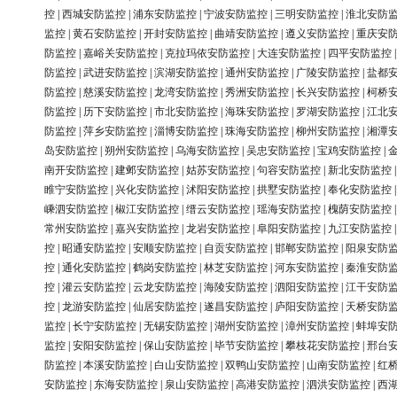
控
|
西城安防监控
|
浦东安防监控
|
宁波安防监控
|
三明安防监控
|
淮北安防
监控
|
黄石安防监控
|
开封安防监控
|
曲靖安防监控
|
遵义安防监控
|
重庆安
防监控
|
嘉峪关安防监控
|
克拉玛依安防监控
|
大连安防监控
|
四平安防监控
防监控
|
武进安防监控
|
滨湖安防监控
|
通州安防监控
|
广陵安防监控
|
盐都
防监控
|
慈溪安防监控
|
龙湾安防监控
|
秀洲安防监控
|
长兴安防监控
|
柯桥
防监控
|
历下安防监控
|
市北安防监控
|
海珠安防监控
|
罗湖安防监控
|
江北
防监控
|
萍乡安防监控
|
淄博安防监控
|
珠海安防监控
|
柳州安防监控
|
湘潭
岛安防监控
|
朔州安防监控
|
乌海安防监控
|
吴忠安防监控
|
宝鸡安防监控
|
南开安防监控
|
建邺安防监控
|
姑苏安防监控
|
句容安防监控
|
新北安防监控
睢宁安防监控
|
兴化安防监控
|
沭阳安防监控
|
拱墅安防监控
|
奉化安防监控
嵊泗安防监控
|
椒江安防监控
|
缙云安防监控
|
瑶海安防监控
|
槐荫安防监控
常州安防监控
|
嘉兴安防监控
|
龙岩安防监控
|
阜阳安防监控
|
九江安防监控
控
|
昭通安防监控
|
安顺安防监控
|
自贡安防监控
|
邯郸安防监控
|
阳泉安防
控
|
通化安防监控
|
鹤岗安防监控
|
林芝安防监控
|
河东安防监控
|
秦淮安防
控
|
灌云安防监控
|
云龙安防监控
|
海陵安防监控
|
泗阳安防监控
|
江干安防
控
|
龙游安防监控
|
仙居安防监控
|
遂昌安防监控
|
庐阳安防监控
|
天桥安防
监控
|
长宁安防监控
|
无锡安防监控
|
湖州安防监控
|
漳州安防监控
|
蚌埠安
监控
|
安阳安防监控
|
保山安防监控
|
毕节安防监控
|
攀枝花安防监控
|
邢台
防监控
|
本溪安防监控
|
白山安防监控
|
双鸭山安防监控
|
山南安防监控
|
红
安防监控
|
东海安防监控
|
泉山安防监控
|
高港安防监控
|
泗洪安防监控
|
西