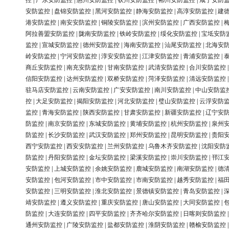
控
|
广东安防监控
|
惠州安防监控
|
钦州安防监控
|
郴州安防监控
|
咸宁安防
安防监控
|
盘锦安防监控
|
黑河安防监控
|
静海安防监控
|
高淳安防监控
|
建
港安防监控
|
南安安防监控
|
铜陵安防监控
|
滨州安防监控
|
广西安防监控
|
阿拉善盟安防监控
|
陇南安防监控
|
铁岭安防监控
|
绥化安防监控
|
宝坻安防
监控
|
宣城安防监控
|
德州安防监控
|
海南安防监控
|
汕尾安防监控
|
北海安
岭安防监控
|
宁河安防监控
|
淳安安防监控
|
江津安防监控
|
青浦安防监控
|
商丘安防监控
|
南充安防监控
|
甘南安防监控
|
武清安防监控
|
合川安防监控
信阳安防监控
|
达州安防监控
|
双桥安防监控
|
菏泽安防监控
|
清远安防监控
驻马店安防监控
|
云南安防监控
|
广安安防监控
|
南川安防监控
|
中山安防监
控
|
大足安防监控
|
揭阳安防监控
|
河北安防监控
|
璧山安防监控
|
云浮安防
监控
|
青海安防监控
|
陕西安防监控
|
甘肃安防监控
|
新疆安防监控
|
辽宁安
防监控
|
南京安防监控
|
东城安防监控
|
黄埔安防监控
|
杭州安防监控
|
泉州
防监控
|
长沙安防监控
|
武汉安防监控
|
郑州安防监控
|
昆明安防监控
|
贵阳
西宁安防监控
|
西安安防监控
|
兰州安防监控
|
乌鲁木齐安防监控
|
沈阳安防
防监控
|
丹阳安防监控
|
金坛安防监控
|
梁溪安防监控
|
崇川安防监控
|
邗江
安防监控
|
上城安防监控
|
余姚安防监控
|
鹿城安防监控
|
南湖安防监控
|
德
安防监控
|
包河安防监控
|
市中安防监控
|
市南安防监控
|
越秀安防监控
|
福
安防监控
|
三明安防监控
|
淮北安防监控
|
景德镇安防监控
|
青岛安防监控
|
靖安防监控
|
遵义安防监控
|
重庆安防监控
|
唐山安防监控
|
大同安防监控
|
防监控
|
大连安防监控
|
四平安防监控
|
齐齐哈尔安防监控
|
日喀则安防监控
通州安防监控
|
广陵安防监控
|
盐都安防监控
|
淮阴安防监控
|
赣榆安防监控