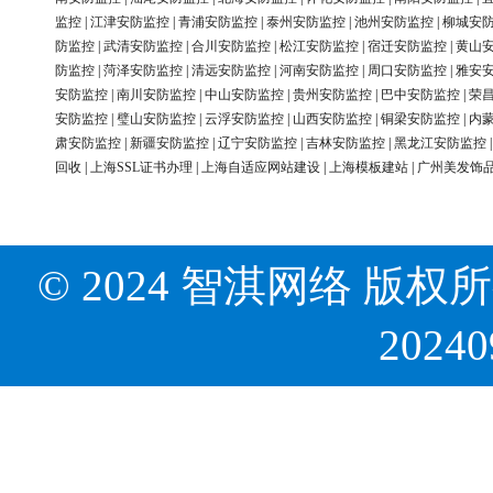
监控
|
江津安防监控
|
青浦安防监控
|
泰州安防监控
|
池州安防监控
|
柳城安
防监控
|
武清安防监控
|
合川安防监控
|
松江安防监控
|
宿迁安防监控
|
黄山
防监控
|
菏泽安防监控
|
清远安防监控
|
河南安防监控
|
周口安防监控
|
雅安
安防监控
|
南川安防监控
|
中山安防监控
|
贵州安防监控
|
巴中安防监控
|
荣
安防监控
|
璧山安防监控
|
云浮安防监控
|
山西安防监控
|
铜梁安防监控
|
内
肃安防监控
|
新疆安防监控
|
辽宁安防监控
|
吉林安防监控
|
黑龙江安防监控
回收
|
上海SSL证书办理
|
上海自适应网站建设
|
上海模板建站
|
广州美发饰
© 2024 智淇网络 版权所有 Al
2024