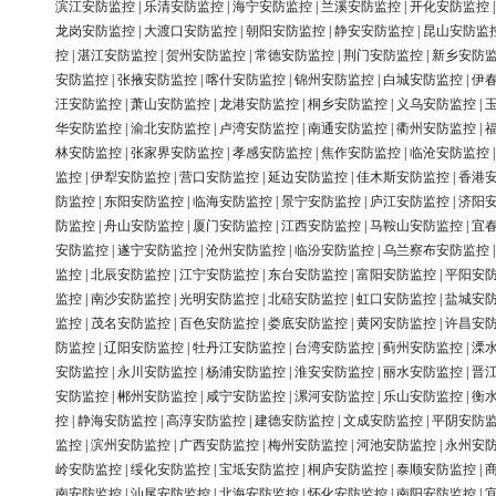
滨江安防监控
|
乐清安防监控
|
海宁安防监控
|
兰溪安防监控
|
开化安防监控
龙岗安防监控
|
大渡口安防监控
|
朝阳安防监控
|
静安安防监控
|
昆山安防监
控
|
湛江安防监控
|
贺州安防监控
|
常德安防监控
|
荆门安防监控
|
新乡安防
安防监控
|
张掖安防监控
|
喀什安防监控
|
锦州安防监控
|
白城安防监控
|
伊
汪安防监控
|
萧山安防监控
|
龙港安防监控
|
桐乡安防监控
|
义乌安防监控
|
华安防监控
|
渝北安防监控
|
卢湾安防监控
|
南通安防监控
|
衢州安防监控
|
林安防监控
|
张家界安防监控
|
孝感安防监控
|
焦作安防监控
|
临沧安防监控
监控
|
伊犁安防监控
|
营口安防监控
|
延边安防监控
|
佳木斯安防监控
|
香港
防监控
|
东阳安防监控
|
临海安防监控
|
景宁安防监控
|
庐江安防监控
|
济阳
防监控
|
舟山安防监控
|
厦门安防监控
|
江西安防监控
|
马鞍山安防监控
|
宜
安防监控
|
遂宁安防监控
|
沧州安防监控
|
临汾安防监控
|
乌兰察布安防监控
监控
|
北辰安防监控
|
江宁安防监控
|
东台安防监控
|
富阳安防监控
|
平阳安
监控
|
南沙安防监控
|
光明安防监控
|
北碚安防监控
|
虹口安防监控
|
盐城安
监控
|
茂名安防监控
|
百色安防监控
|
娄底安防监控
|
黄冈安防监控
|
许昌安
防监控
|
辽阳安防监控
|
牡丹江安防监控
|
台湾安防监控
|
蓟州安防监控
|
溧
安防监控
|
永川安防监控
|
杨浦安防监控
|
淮安安防监控
|
丽水安防监控
|
晋
安防监控
|
郴州安防监控
|
咸宁安防监控
|
漯河安防监控
|
乐山安防监控
|
衡
控
|
静海安防监控
|
高淳安防监控
|
建德安防监控
|
文成安防监控
|
平阴安防
监控
|
滨州安防监控
|
广西安防监控
|
梅州安防监控
|
河池安防监控
|
永州安
岭安防监控
|
绥化安防监控
|
宝坻安防监控
|
桐庐安防监控
|
泰顺安防监控
|
南安防监控
|
汕尾安防监控
|
北海安防监控
|
怀化安防监控
|
南阳安防监控
|