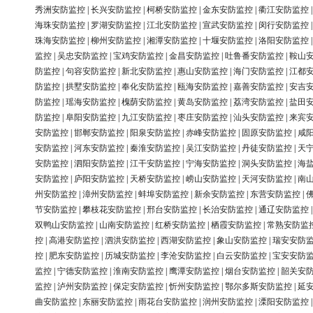
秀洲安防监控
|
长兴安防监控
|
柯桥安防监控
|
金东安防监控
|
衢江安防监控
海珠安防监控
|
罗湖安防监控
|
江北安防监控
|
宣武安防监控
|
闵行安防监控
珠海安防监控
|
柳州安防监控
|
湘潭安防监控
|
十堰安防监控
|
洛阳安防监控
监控
|
吴忠安防监控
|
宝鸡安防监控
|
金昌安防监控
|
吐鲁番安防监控
|
鞍山
防监控
|
句容安防监控
|
新北安防监控
|
惠山安防监控
|
海门安防监控
|
江都
防监控
|
拱墅安防监控
|
奉化安防监控
|
瓯海安防监控
|
嘉善安防监控
|
安吉
防监控
|
瑶海安防监控
|
槐荫安防监控
|
黄岛安防监控
|
荔湾安防监控
|
盐田
防监控
|
阜阳安防监控
|
九江安防监控
|
枣庄安防监控
|
汕头安防监控
|
来宾
安防监控
|
邯郸安防监控
|
阳泉安防监控
|
赤峰安防监控
|
固原安防监控
|
咸
安防监控
|
河东安防监控
|
秦淮安防监控
|
吴江安防监控
|
丹徒安防监控
|
天
安防监控
|
泗阳安防监控
|
江干安防监控
|
宁海安防监控
|
洞头安防监控
|
海
安防监控
|
庐阳安防监控
|
天桥安防监控
|
崂山安防监控
|
天河安防监控
|
南
州安防监控
|
漳州安防监控
|
蚌埠安防监控
|
新余安防监控
|
东营安防监控
|
节安防监控
|
攀枝花安防监控
|
邢台安防监控
|
长治安防监控
|
通辽安防监控
双鸭山安防监控
|
山南安防监控
|
红桥安防监控
|
栖霞安防监控
|
常熟安防监
控
|
高港安防监控
|
泗洪安防监控
|
西湖安防监控
|
象山安防监控
|
瑞安安防
控
|
肥东安防监控
|
历城安防监控
|
李沧安防监控
|
白云安防监控
|
宝安安防
监控
|
宁德安防监控
|
淮南安防监控
|
鹰潭安防监控
|
烟台安防监控
|
韶关安
监控
|
泸州安防监控
|
保定安防监控
|
忻州安防监控
|
鄂尔多斯安防监控
|
延
曲安防监控
|
东丽安防监控
|
雨花台安防监控
|
润州安防监控
|
溧阳安防监控