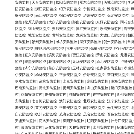
安防监控
|
天台安防监控
|
松阳安防监控
|
肥东安防监控
|
历城安防监控
|
李
阴安防监控
|
浙江安防监控
|
绍兴安防监控
|
宁德安防监控
|
淮南安防监控
|
壁安防监控
|
丽江安防监控
|
铜仁安防监控
|
泸州安防监控
|
保定安防监控
|
监控
|
松原安防监控
|
大庆安防监控
|
那曲安防监控
|
东丽安防监控
|
雨花台
防监控
|
铜山安防监控
|
姜堰安防监控
|
滨江安防监控
|
乐清安防监控
|
海宁
防监控
|
城阳安防监控
|
黄埔安防监控
|
龙岗安防监控
|
大渡口安防监控
|
朝
安防监控
|
赣州安防监控
|
潍坊安防监控
|
湛江安防监控
|
贺州安防监控
|
常
梁安防监控
|
呼伦贝尔安防监控
|
汉中安防监控
|
张掖安防监控
|
喀什安防监
监控
|
宜兴安防监控
|
滨海安防监控
|
贾汪安防监控
|
萧山安防监控
|
龙港安
监控
|
即墨安防监控
|
花都安防监控
|
龙华安防监控
|
渝北安防监控
|
卢湾安
监控
|
济宁安防监控
|
肇庆安防监控
|
玉林安防监控
|
张家界安防监控
|
孝感
尔安防监控
|
榆林安防监控
|
平凉安防监控
|
伊犁安防监控
|
营口安防监控
|
响水安防监控
|
余杭安防监控
|
永嘉安防监控
|
东阳安防监控
|
临海安防监控
巴南安防监控
|
闸北安防监控
|
扬州安防监控
|
舟山安防监控
|
厦门安防监控
控
|
益阳安防监控
|
荆州安防监控
|
濮阳安防监控
|
遂宁安防监控
|
沧州安防
安防监控
|
七台河安防监控
|
澳门安防监控
|
北辰安防监控
|
江宁安防监控
|
湖安防监控
|
莱芜安防监控
|
平度安防监控
|
南沙安防监控
|
光明安防监控
|
庆安防监控
|
抚州安防监控
|
威海安防监控
|
茂名安防监控
|
百色安防监控
|
安盟安防监控
|
商洛安防监控
|
庆阳安防监控
|
辽阳安防监控
|
牡丹江安防监
控
|
莱西安防监控
|
从化安防监控
|
大鹏安防监控
|
永川安防监控
|
杨浦安防