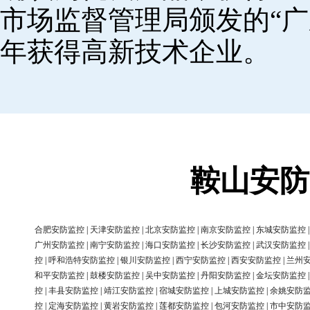
市场监督管理局颁发的“广
年获得高新技术企业。
鞍山安防
合肥安防监控
|
天津安防监控
|
北京安防监控
|
南京安防监控
|
东城安防监控
广州安防监控
|
南宁安防监控
|
海口安防监控
|
长沙安防监控
|
武汉安防监控
控
|
呼和浩特安防监控
|
银川安防监控
|
西宁安防监控
|
西安安防监控
|
兰州
和平安防监控
|
鼓楼安防监控
|
吴中安防监控
|
丹阳安防监控
|
金坛安防监控
控
|
丰县安防监控
|
靖江安防监控
|
宿城安防监控
|
上城安防监控
|
余姚安防
控
|
定海安防监控
|
黄岩安防监控
|
莲都安防监控
|
包河安防监控
|
市中安防