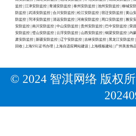
监控
|
江津安防监控
|
青浦安防监控
|
泰州安防监控
|
池州安防监控
|
柳城安
防监控
|
武清安防监控
|
合川安防监控
|
松江安防监控
|
宿迁安防监控
|
黄山
防监控
|
菏泽安防监控
|
清远安防监控
|
河南安防监控
|
周口安防监控
|
雅安
安防监控
|
南川安防监控
|
中山安防监控
|
贵州安防监控
|
巴中安防监控
|
荣
安防监控
|
璧山安防监控
|
云浮安防监控
|
山西安防监控
|
铜梁安防监控
|
内
肃安防监控
|
新疆安防监控
|
辽宁安防监控
|
吉林安防监控
|
黑龙江安防监控
回收
|
上海SSL证书办理
|
上海自适应网站建设
|
上海模板建站
|
广州美发饰
© 2024 智淇网络 版权所有 Al
2024