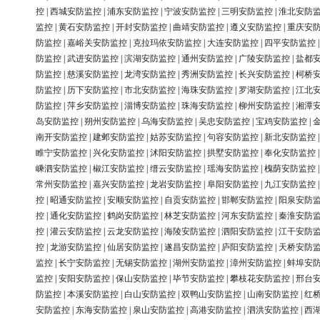
控
|
西城安防监控
|
浦东安防监控
|
宁波安防监控
|
三明安防监控
|
淮北安防
监控
|
黄石安防监控
|
开封安防监控
|
曲靖安防监控
|
遵义安防监控
|
重庆安
防监控
|
嘉峪关安防监控
|
克拉玛依安防监控
|
大连安防监控
|
四平安防监控
防监控
|
武进安防监控
|
滨湖安防监控
|
通州安防监控
|
广陵安防监控
|
盐都
防监控
|
慈溪安防监控
|
龙湾安防监控
|
秀洲安防监控
|
长兴安防监控
|
柯桥
防监控
|
历下安防监控
|
市北安防监控
|
海珠安防监控
|
罗湖安防监控
|
江北
防监控
|
萍乡安防监控
|
淄博安防监控
|
珠海安防监控
|
柳州安防监控
|
湘潭
岛安防监控
|
朔州安防监控
|
乌海安防监控
|
吴忠安防监控
|
宝鸡安防监控
|
南开安防监控
|
建邺安防监控
|
姑苏安防监控
|
句容安防监控
|
新北安防监控
睢宁安防监控
|
兴化安防监控
|
沭阳安防监控
|
拱墅安防监控
|
奉化安防监控
嵊泗安防监控
|
椒江安防监控
|
缙云安防监控
|
瑶海安防监控
|
槐荫安防监控
常州安防监控
|
嘉兴安防监控
|
龙岩安防监控
|
阜阳安防监控
|
九江安防监控
控
|
昭通安防监控
|
安顺安防监控
|
自贡安防监控
|
邯郸安防监控
|
阳泉安防
控
|
通化安防监控
|
鹤岗安防监控
|
林芝安防监控
|
河东安防监控
|
秦淮安防
控
|
灌云安防监控
|
云龙安防监控
|
海陵安防监控
|
泗阳安防监控
|
江干安防
控
|
龙游安防监控
|
仙居安防监控
|
遂昌安防监控
|
庐阳安防监控
|
天桥安防
监控
|
长宁安防监控
|
无锡安防监控
|
湖州安防监控
|
漳州安防监控
|
蚌埠安
监控
|
安阳安防监控
|
保山安防监控
|
毕节安防监控
|
攀枝花安防监控
|
邢台
防监控
|
本溪安防监控
|
白山安防监控
|
双鸭山安防监控
|
山南安防监控
|
红
安防监控
|
东海安防监控
|
泉山安防监控
|
高港安防监控
|
泗洪安防监控
|
西