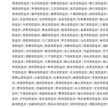
秀洲安防监控
|
长兴安防监控
|
柯桥安防监控
|
金东安防监控
|
衢江安防监控
海珠安防监控
|
罗湖安防监控
|
江北安防监控
|
宣武安防监控
|
闵行安防监控
珠海安防监控
|
柳州安防监控
|
湘潭安防监控
|
十堰安防监控
|
洛阳安防监控
监控
|
吴忠安防监控
|
宝鸡安防监控
|
金昌安防监控
|
吐鲁番安防监控
|
鞍山
防监控
|
句容安防监控
|
新北安防监控
|
惠山安防监控
|
海门安防监控
|
江都
防监控
|
拱墅安防监控
|
奉化安防监控
|
瓯海安防监控
|
嘉善安防监控
|
安吉
防监控
|
瑶海安防监控
|
槐荫安防监控
|
黄岛安防监控
|
荔湾安防监控
|
盐田
防监控
|
阜阳安防监控
|
九江安防监控
|
枣庄安防监控
|
汕头安防监控
|
来宾
安防监控
|
邯郸安防监控
|
阳泉安防监控
|
赤峰安防监控
|
固原安防监控
|
咸
安防监控
|
河东安防监控
|
秦淮安防监控
|
吴江安防监控
|
丹徒安防监控
|
天
安防监控
|
泗阳安防监控
|
江干安防监控
|
宁海安防监控
|
洞头安防监控
|
海
安防监控
|
庐阳安防监控
|
天桥安防监控
|
崂山安防监控
|
天河安防监控
|
南
州安防监控
|
漳州安防监控
|
蚌埠安防监控
|
新余安防监控
|
东营安防监控
|
节安防监控
|
攀枝花安防监控
|
邢台安防监控
|
长治安防监控
|
通辽安防监控
双鸭山安防监控
|
山南安防监控
|
红桥安防监控
|
栖霞安防监控
|
常熟安防监
控
|
高港安防监控
|
泗洪安防监控
|
西湖安防监控
|
象山安防监控
|
瑞安安防
控
|
肥东安防监控
|
历城安防监控
|
李沧安防监控
|
白云安防监控
|
宝安安防
监控
|
宁德安防监控
|
淮南安防监控
|
鹰潭安防监控
|
烟台安防监控
|
韶关安
监控
|
泸州安防监控
|
保定安防监控
|
忻州安防监控
|
鄂尔多斯安防监控
|
延
曲安防监控
|
东丽安防监控
|
雨花台安防监控
|
润州安防监控
|
溧阳安防监控