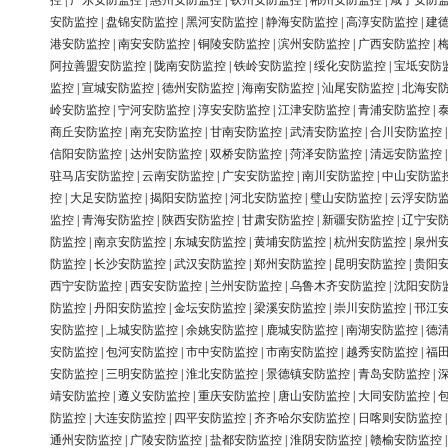
控
|
广东安防监控
|
惠州安防监控
|
钦州安防监控
|
郴州安防监控
|
咸宁安防
安防监控
|
盘锦安防监控
|
黑河安防监控
|
静海安防监控
|
高淳安防监控
|
建
港安防监控
|
南安安防监控
|
铜陵安防监控
|
滨州安防监控
|
广西安防监控
|
阿拉善盟安防监控
|
陇南安防监控
|
铁岭安防监控
|
绥化安防监控
|
宝坻安防
监控
|
宣城安防监控
|
德州安防监控
|
海南安防监控
|
汕尾安防监控
|
北海安
岭安防监控
|
宁河安防监控
|
淳安安防监控
|
江津安防监控
|
青浦安防监控
|
商丘安防监控
|
南充安防监控
|
甘南安防监控
|
武清安防监控
|
合川安防监控
信阳安防监控
|
达州安防监控
|
双桥安防监控
|
菏泽安防监控
|
清远安防监控
驻马店安防监控
|
云南安防监控
|
广安安防监控
|
南川安防监控
|
中山安防监
控
|
大足安防监控
|
揭阳安防监控
|
河北安防监控
|
璧山安防监控
|
云浮安防
监控
|
青海安防监控
|
陕西安防监控
|
甘肃安防监控
|
新疆安防监控
|
辽宁安
防监控
|
南京安防监控
|
东城安防监控
|
黄埔安防监控
|
杭州安防监控
|
泉州
防监控
|
长沙安防监控
|
武汉安防监控
|
郑州安防监控
|
昆明安防监控
|
贵阳
西宁安防监控
|
西安安防监控
|
兰州安防监控
|
乌鲁木齐安防监控
|
沈阳安防
防监控
|
丹阳安防监控
|
金坛安防监控
|
梁溪安防监控
|
崇川安防监控
|
邗江
安防监控
|
上城安防监控
|
余姚安防监控
|
鹿城安防监控
|
南湖安防监控
|
德
安防监控
|
包河安防监控
|
市中安防监控
|
市南安防监控
|
越秀安防监控
|
福
安防监控
|
三明安防监控
|
淮北安防监控
|
景德镇安防监控
|
青岛安防监控
|
靖安防监控
|
遵义安防监控
|
重庆安防监控
|
唐山安防监控
|
大同安防监控
|
防监控
|
大连安防监控
|
四平安防监控
|
齐齐哈尔安防监控
|
日喀则安防监控
通州安防监控
|
广陵安防监控
|
盐都安防监控
|
淮阴安防监控
|
赣榆安防监控