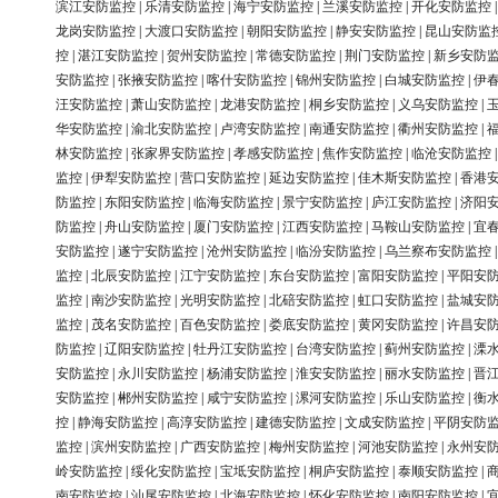
滨江安防监控
|
乐清安防监控
|
海宁安防监控
|
兰溪安防监控
|
开化安防监控
龙岗安防监控
|
大渡口安防监控
|
朝阳安防监控
|
静安安防监控
|
昆山安防监
控
|
湛江安防监控
|
贺州安防监控
|
常德安防监控
|
荆门安防监控
|
新乡安防
安防监控
|
张掖安防监控
|
喀什安防监控
|
锦州安防监控
|
白城安防监控
|
伊
汪安防监控
|
萧山安防监控
|
龙港安防监控
|
桐乡安防监控
|
义乌安防监控
|
华安防监控
|
渝北安防监控
|
卢湾安防监控
|
南通安防监控
|
衢州安防监控
|
林安防监控
|
张家界安防监控
|
孝感安防监控
|
焦作安防监控
|
临沧安防监控
监控
|
伊犁安防监控
|
营口安防监控
|
延边安防监控
|
佳木斯安防监控
|
香港
防监控
|
东阳安防监控
|
临海安防监控
|
景宁安防监控
|
庐江安防监控
|
济阳
防监控
|
舟山安防监控
|
厦门安防监控
|
江西安防监控
|
马鞍山安防监控
|
宜
安防监控
|
遂宁安防监控
|
沧州安防监控
|
临汾安防监控
|
乌兰察布安防监控
监控
|
北辰安防监控
|
江宁安防监控
|
东台安防监控
|
富阳安防监控
|
平阳安
监控
|
南沙安防监控
|
光明安防监控
|
北碚安防监控
|
虹口安防监控
|
盐城安
监控
|
茂名安防监控
|
百色安防监控
|
娄底安防监控
|
黄冈安防监控
|
许昌安
防监控
|
辽阳安防监控
|
牡丹江安防监控
|
台湾安防监控
|
蓟州安防监控
|
溧
安防监控
|
永川安防监控
|
杨浦安防监控
|
淮安安防监控
|
丽水安防监控
|
晋
安防监控
|
郴州安防监控
|
咸宁安防监控
|
漯河安防监控
|
乐山安防监控
|
衡
控
|
静海安防监控
|
高淳安防监控
|
建德安防监控
|
文成安防监控
|
平阴安防
监控
|
滨州安防监控
|
广西安防监控
|
梅州安防监控
|
河池安防监控
|
永州安
岭安防监控
|
绥化安防监控
|
宝坻安防监控
|
桐庐安防监控
|
泰顺安防监控
|
南安防监控
|
汕尾安防监控
|
北海安防监控
|
怀化安防监控
|
南阳安防监控
|