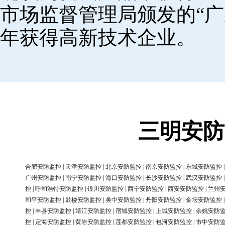
市场监督管理局颁发的“广
年获得高新技术企业。
三明安防
合肥安防监控
|
天津安防监控
|
北京安防监控
|
南京安防监控
|
东城安防监控
广州安防监控
|
南宁安防监控
|
海口安防监控
|
长沙安防监控
|
武汉安防监控
控
|
呼和浩特安防监控
|
银川安防监控
|
西宁安防监控
|
西安安防监控
|
兰州
和平安防监控
|
鼓楼安防监控
|
吴中安防监控
|
丹阳安防监控
|
金坛安防监控
控
|
丰县安防监控
|
靖江安防监控
|
宿城安防监控
|
上城安防监控
|
余姚安防
控
|
定海安防监控
|
黄岩安防监控
|
莲都安防监控
|
包河安防监控
|
市中安防