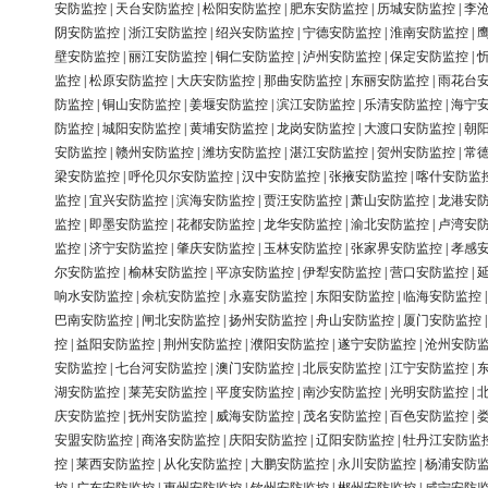
安防监控
|
天台安防监控
|
松阳安防监控
|
肥东安防监控
|
历城安防监控
|
李
阴安防监控
|
浙江安防监控
|
绍兴安防监控
|
宁德安防监控
|
淮南安防监控
|
壁安防监控
|
丽江安防监控
|
铜仁安防监控
|
泸州安防监控
|
保定安防监控
|
监控
|
松原安防监控
|
大庆安防监控
|
那曲安防监控
|
东丽安防监控
|
雨花台
防监控
|
铜山安防监控
|
姜堰安防监控
|
滨江安防监控
|
乐清安防监控
|
海宁
防监控
|
城阳安防监控
|
黄埔安防监控
|
龙岗安防监控
|
大渡口安防监控
|
朝
安防监控
|
赣州安防监控
|
潍坊安防监控
|
湛江安防监控
|
贺州安防监控
|
常
梁安防监控
|
呼伦贝尔安防监控
|
汉中安防监控
|
张掖安防监控
|
喀什安防监
监控
|
宜兴安防监控
|
滨海安防监控
|
贾汪安防监控
|
萧山安防监控
|
龙港安
监控
|
即墨安防监控
|
花都安防监控
|
龙华安防监控
|
渝北安防监控
|
卢湾安
监控
|
济宁安防监控
|
肇庆安防监控
|
玉林安防监控
|
张家界安防监控
|
孝感
尔安防监控
|
榆林安防监控
|
平凉安防监控
|
伊犁安防监控
|
营口安防监控
|
响水安防监控
|
余杭安防监控
|
永嘉安防监控
|
东阳安防监控
|
临海安防监控
巴南安防监控
|
闸北安防监控
|
扬州安防监控
|
舟山安防监控
|
厦门安防监控
控
|
益阳安防监控
|
荆州安防监控
|
濮阳安防监控
|
遂宁安防监控
|
沧州安防
安防监控
|
七台河安防监控
|
澳门安防监控
|
北辰安防监控
|
江宁安防监控
|
湖安防监控
|
莱芜安防监控
|
平度安防监控
|
南沙安防监控
|
光明安防监控
|
庆安防监控
|
抚州安防监控
|
威海安防监控
|
茂名安防监控
|
百色安防监控
|
安盟安防监控
|
商洛安防监控
|
庆阳安防监控
|
辽阳安防监控
|
牡丹江安防监
控
|
莱西安防监控
|
从化安防监控
|
大鹏安防监控
|
永川安防监控
|
杨浦安防