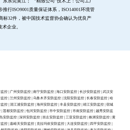
东东莞黄江； “精致公司”技术上：公司工厂
O9001质量保证体系，ISO14001环境管
商标32件，被中国技术监督协会确认为优良产
新技术企业。
防监控
|
广州安防监控
|
南宁安防监控
|
海口安防监控
|
长沙安防监控
|
武汉安
防监控
|
兰州安防监控
|
乌鲁木齐安防监控
|
沈阳安防监控
|
长春安防监控
|
哈
防监控
|
清江浦安防监控
|
海州安防监控
|
丰县安防监控
|
靖江安防监控
|
宿城
控
|
莲都安防监控
|
包河安防监控
|
市中安防监控
|
市南安防监控
|
越秀安防监
岛安防监控
|
深圳安防监控
|
崇左安防监控
|
三亚安防监控
|
株洲安防监控
|
黄
防监控
|
嘉峪关安防监控
|
克拉玛依安防监控
|
大连安防监控
|
四平安防监控
|