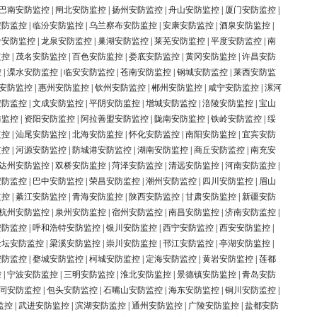
巴南安防监控
|
闸北安防监控
|
扬州安防监控
|
舟山安防监控
|
厦门安防监控
|
安防监控
|
临汾安防监控
|
乌兰察布安防监控
|
安康安防监控
|
酒泉安防监控
|
岭安防监控
|
龙泉安防监控
|
巢湖安防监控
|
莱芜安防监控
|
平度安防监控
|
南
监控
|
茂名安防监控
|
百色安防监控
|
娄底安防监控
|
黄冈安防监控
|
许昌安防
控
|
溧水安防监控
|
临安安防监控
|
苍南安防监控
|
钢城安防监控
|
莱西安防监
安防监控
|
惠州安防监控
|
钦州安防监控
|
郴州安防监控
|
咸宁安防监控
|
漯河
安防监控
|
文成安防监控
|
平阴安防监控
|
增城安防监控
|
涪陵安防监控
|
宝山
防监控
|
资阳安防监控
|
阿拉善盟安防监控
|
陇南安防监控
|
铁岭安防监控
|
绥
监控
|
汕尾安防监控
|
北海安防监控
|
怀化安防监控
|
南阳安防监控
|
宜宾安防
监控
|
河源安防监控
|
防城港安防监控
|
湖南安防监控
|
商丘安防监控
|
南充安
达州安防监控
|
双桥安防监控
|
菏泽安防监控
|
清远安防监控
|
河南安防监控
|
安防监控
|
巴中安防监控
|
荣昌安防监控
|
潮州安防监控
|
四川安防监控
|
眉山
监控
|
綦江安防监控
|
青海安防监控
|
陕西安防监控
|
甘肃安防监控
|
新疆安防
杭州安防监控
|
泉州安防监控
|
宿州安防监控
|
南昌安防监控
|
济南安防监控
|
安防监控
|
呼和浩特安防监控
|
银川安防监控
|
西宁安防监控
|
西安安防监控
|
金坛安防监控
|
梁溪安防监控
|
崇川安防监控
|
邗江安防监控
|
亭湖安防监控
|
安防监控
|
婺城安防监控
|
柯城安防监控
|
定海安防监控
|
黄岩安防监控
|
莲都
控
|
宁波安防监控
|
三明安防监控
|
淮北安防监控
|
景德镇安防监控
|
青岛安防
同安防监控
|
包头安防监控
|
石嘴山安防监控
|
海东安防监控
|
铜川安防监控
|
监控
|
武进安防监控
|
滨湖安防监控
|
通州安防监控
|
广陵安防监控
|
盐都安防