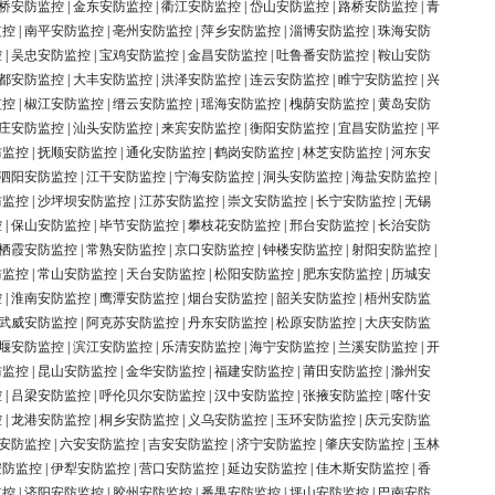
桥安防监控
|
金东安防监控
|
衢江安防监控
|
岱山安防监控
|
路桥安防监控
|
青
监控
|
南平安防监控
|
亳州安防监控
|
萍乡安防监控
|
淄博安防监控
|
珠海安防
控
|
吴忠安防监控
|
宝鸡安防监控
|
金昌安防监控
|
吐鲁番安防监控
|
鞍山安防
都安防监控
|
大丰安防监控
|
洪泽安防监控
|
连云安防监控
|
睢宁安防监控
|
兴
监控
|
椒江安防监控
|
缙云安防监控
|
瑶海安防监控
|
槐荫安防监控
|
黄岛安防
庄安防监控
|
汕头安防监控
|
来宾安防监控
|
衡阳安防监控
|
宜昌安防监控
|
平
防监控
|
抚顺安防监控
|
通化安防监控
|
鹤岗安防监控
|
林芝安防监控
|
河东安
泗阳安防监控
|
江干安防监控
|
宁海安防监控
|
洞头安防监控
|
海盐安防监控
|
防监控
|
沙坪坝安防监控
|
江苏安防监控
|
崇文安防监控
|
长宁安防监控
|
无锡
控
|
保山安防监控
|
毕节安防监控
|
攀枝花安防监控
|
邢台安防监控
|
长治安防
栖霞安防监控
|
常熟安防监控
|
京口安防监控
|
钟楼安防监控
|
射阳安防监控
|
防监控
|
常山安防监控
|
天台安防监控
|
松阳安防监控
|
肥东安防监控
|
历城安
控
|
淮南安防监控
|
鹰潭安防监控
|
烟台安防监控
|
韶关安防监控
|
梧州安防监
武威安防监控
|
阿克苏安防监控
|
丹东安防监控
|
松原安防监控
|
大庆安防监
堰安防监控
|
滨江安防监控
|
乐清安防监控
|
海宁安防监控
|
兰溪安防监控
|
开
防监控
|
昆山安防监控
|
金华安防监控
|
福建安防监控
|
莆田安防监控
|
滁州安
控
|
吕梁安防监控
|
呼伦贝尔安防监控
|
汉中安防监控
|
张掖安防监控
|
喀什安
控
|
龙港安防监控
|
桐乡安防监控
|
义乌安防监控
|
玉环安防监控
|
庆元安防监
安防监控
|
六安安防监控
|
吉安安防监控
|
济宁安防监控
|
肇庆安防监控
|
玉林
安防监控
|
伊犁安防监控
|
营口安防监控
|
延边安防监控
|
佳木斯安防监控
|
香
监控
|
济阳安防监控
|
胶州安防监控
|
番禺安防监控
|
坪山安防监控
|
巴南安防