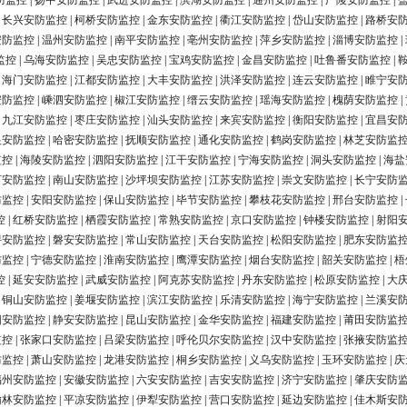
防监控
|
扬中安防监控
|
武进安防监控
|
滨湖安防监控
|
通州安防监控
|
广陵安防监控
|
|
长兴安防监控
|
柯桥安防监控
|
金东安防监控
|
衢江安防监控
|
岱山安防监控
|
路桥安
安防监控
|
温州安防监控
|
南平安防监控
|
亳州安防监控
|
萍乡安防监控
|
淄博安防监控
|
监控
|
乌海安防监控
|
吴忠安防监控
|
宝鸡安防监控
|
金昌安防监控
|
吐鲁番安防监控
|
|
海门安防监控
|
江都安防监控
|
大丰安防监控
|
洪泽安防监控
|
连云安防监控
|
睢宁安
安防监控
|
嵊泗安防监控
|
椒江安防监控
|
缙云安防监控
|
瑶海安防监控
|
槐荫安防监控
|
|
九江安防监控
|
枣庄安防监控
|
汕头安防监控
|
来宾安防监控
|
衡阳安防监控
|
宜昌安
银安防监控
|
哈密安防监控
|
抚顺安防监控
|
通化安防监控
|
鹤岗安防监控
|
林芝安防监
监控
|
海陵安防监控
|
泗阳安防监控
|
江干安防监控
|
宁海安防监控
|
洞头安防监控
|
海盐
河安防监控
|
南山安防监控
|
沙坪坝安防监控
|
江苏安防监控
|
崇文安防监控
|
长宁安防
防监控
|
安阳安防监控
|
保山安防监控
|
毕节安防监控
|
攀枝花安防监控
|
邢台安防监控
|
控
|
红桥安防监控
|
栖霞安防监控
|
常熟安防监控
|
京口安防监控
|
钟楼安防监控
|
射阳
浔安防监控
|
磐安安防监控
|
常山安防监控
|
天台安防监控
|
松阳安防监控
|
肥东安防监
防监控
|
宁德安防监控
|
淮南安防监控
|
鹰潭安防监控
|
烟台安防监控
|
韶关安防监控
|
梧
控
|
延安安防监控
|
武威安防监控
|
阿克苏安防监控
|
丹东安防监控
|
松原安防监控
|
大
|
铜山安防监控
|
姜堰安防监控
|
滨江安防监控
|
乐清安防监控
|
海宁安防监控
|
兰溪安
阳安防监控
|
静安安防监控
|
昆山安防监控
|
金华安防监控
|
福建安防监控
|
莆田安防监
监控
|
张家口安防监控
|
吕梁安防监控
|
呼伦贝尔安防监控
|
汉中安防监控
|
张掖安防监
防监控
|
萧山安防监控
|
龙港安防监控
|
桐乡安防监控
|
义乌安防监控
|
玉环安防监控
|
庆
福州安防监控
|
安徽安防监控
|
六安安防监控
|
吉安安防监控
|
济宁安防监控
|
肇庆安防
榆林安防监控
|
平凉安防监控
|
伊犁安防监控
|
营口安防监控
|
延边安防监控
|
佳木斯安