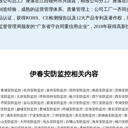
致公司总工厂座落在江西赣州市兴国县，精致公司分工厂座落在广
经验，成熟的运营管理体系。质量管理上：公司工厂一齐同步推行IS
认证，获得ROHS、CE检测报告以及12大产品专利及著作权，
圳市市场监督管理局颁发的“广东省守合同重信用企业”，2018年获得高
伊春安防监控相关内容
|
黄埔安防监控
|
杭州安防监控
|
泉州安防监控
|
宿州安防监控
|
南昌安防监控
|
济南安
庄安防监控
|
太原安防监控
|
呼和浩特安防监控
|
银川安防监控
|
西宁安防监控
|
西安安
|
丹阳安防监控
|
金坛安防监控
|
梁溪安防监控
|
崇川安防监控
|
邗江安防监控
|
亭湖安
清安防监控
|
越城安防监控
|
婺城安防监控
|
柯城安防监控
|
定海安防监控
|
黄岩安防监
监控
|
浦东安防监控
|
宁波安防监控
|
三明安防监控
|
淮北安防监控
|
景德镇安防监控
|
青
唐山安防监控
|
大同安防监控
|
包头安防监控
|
石嘴山安防监控
|
海东安防监控
|
铜川安