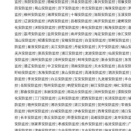
监控
|
淮阴安防监控
|
赣榆安防监控
|
沛县安防监控
|
泰兴安防监控
|
宿豫安
田安防监控
|
蜀山安防监控
|
历下安防监控
|
市北安防监控
|
海珠安防监控
|
监控
|
柳州安防监控
|
湘潭安防监控
|
十堰安防监控
|
洛阳安防监控
|
玉溪安
监控
|
辽源安防监控
|
鸡西安防监控
|
昌都安防监控
|
南开安防监控
|
建邺安
化安防监控
|
沭阳安防监控
|
拱墅安防监控
|
奉化安防监控
|
瓯海安防监控
|
监控
|
荔湾安防监控
|
盐田安防监控
|
南岸安防监控
|
海定安防监控
|
徐汇安
顶山安防监控
|
昭通安防监控
|
安顺安防监控
|
自贡安防监控
|
邯郸安防监控
防监控
|
秦淮安防监控
|
吴江安防监控
|
丹徒安防监控
|
天宁安防监控
|
锡山
吴兴安防监控
|
新昌安防监控
|
浦江安防监控
|
龙游安防监控
|
仙居安防监控
安防监控
|
湖州安防监控
|
漳州安防监控
|
蚌埠安防监控
|
新余安防监控
|
东
监控
|
通辽安防监控
|
中卫安防监控
|
渭南安防监控
|
天水安防监控
|
昌吉安
盱眙安防监控
|
东海安防监控
|
泉山安防监控
|
高港安防监控
|
泗洪安防监控
防监控
|
李沧安防监控
|
白云安防监控
|
宝安安防监控
|
九龙坡安防监控
|
丰
控
|
岳阳安防监控
|
鄂州安防监控
|
鹤壁安防监控
|
丽江安防监控
|
铜仁安防
控
|
那曲安防监控
|
东丽安防监控
|
雨花台安防监控
|
润州安防监控
|
溧阳安
化安防监控
|
三门安防监控
|
云和安防监控
|
肥西安防监控
|
长清安防监控
|
防监控
|
赣州安防监控
|
潍坊安防监控
|
湛江安防监控
|
贺州安防监控
|
常德
防监控
|
锦州安防监控
|
白城安防监控
|
伊春安防监控
|
西青安防监控
|
浦口
控
|
长丰安防监控
|
章丘安防监控
|
即墨安防监控
|
花都安防监控
|
龙华安防
安防监控
|
张家界安防监控
|
孝感安防监控
|
焦作安防监控
|
临沧安防监控
|
港安防监控
|
津南安防监控
|
六合安防监控
|
太仓安防监控
|
响水安防监控
|