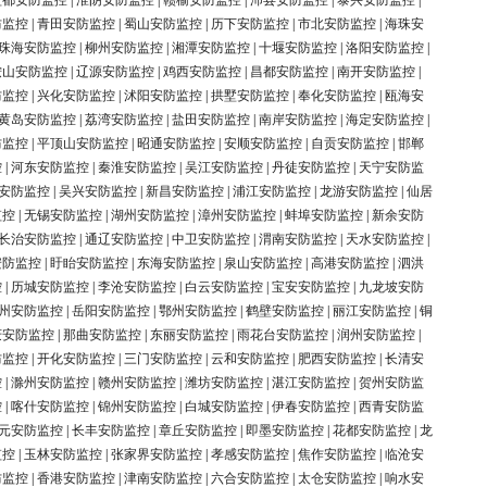
盐都安防监控
|
淮阴安防监控
|
赣榆安防监控
|
沛县安防监控
|
泰兴安防监控
|
防监控
|
青田安防监控
|
蜀山安防监控
|
历下安防监控
|
市北安防监控
|
海珠安
珠海安防监控
|
柳州安防监控
|
湘潭安防监控
|
十堰安防监控
|
洛阳安防监控
|
鞍山安防监控
|
辽源安防监控
|
鸡西安防监控
|
昌都安防监控
|
南开安防监控
|
防监控
|
兴化安防监控
|
沭阳安防监控
|
拱墅安防监控
|
奉化安防监控
|
瓯海安
黄岛安防监控
|
荔湾安防监控
|
盐田安防监控
|
南岸安防监控
|
海定安防监控
|
防监控
|
平顶山安防监控
|
昭通安防监控
|
安顺安防监控
|
自贡安防监控
|
邯郸
控
|
河东安防监控
|
秦淮安防监控
|
吴江安防监控
|
丹徒安防监控
|
天宁安防监
安防监控
|
吴兴安防监控
|
新昌安防监控
|
浦江安防监控
|
龙游安防监控
|
仙居
监控
|
无锡安防监控
|
湖州安防监控
|
漳州安防监控
|
蚌埠安防监控
|
新余安防
长治安防监控
|
通辽安防监控
|
中卫安防监控
|
渭南安防监控
|
天水安防监控
|
安防监控
|
盱眙安防监控
|
东海安防监控
|
泉山安防监控
|
高港安防监控
|
泗洪
控
|
历城安防监控
|
李沧安防监控
|
白云安防监控
|
宝安安防监控
|
九龙坡安防
州安防监控
|
岳阳安防监控
|
鄂州安防监控
|
鹤壁安防监控
|
丽江安防监控
|
铜
庆安防监控
|
那曲安防监控
|
东丽安防监控
|
雨花台安防监控
|
润州安防监控
|
防监控
|
开化安防监控
|
三门安防监控
|
云和安防监控
|
肥西安防监控
|
长清安
控
|
滁州安防监控
|
赣州安防监控
|
潍坊安防监控
|
湛江安防监控
|
贺州安防监
控
|
喀什安防监控
|
锦州安防监控
|
白城安防监控
|
伊春安防监控
|
西青安防监
元安防监控
|
长丰安防监控
|
章丘安防监控
|
即墨安防监控
|
花都安防监控
|
龙
监控
|
玉林安防监控
|
张家界安防监控
|
孝感安防监控
|
焦作安防监控
|
临沧安
防监控
|
香港安防监控
|
津南安防监控
|
六合安防监控
|
太仓安防监控
|
响水安