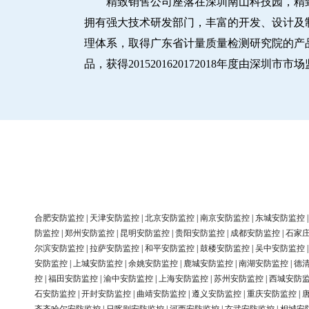
精致销售公司座落在深圳南山科技园，精
拥有强大技术研发部门，丰富的开发、设计及制造
理体系，取得广东省计量质量检测研究院的产品
品，获得2015201620172018年度由深
合肥安防监控
|
天津安防监控
|
北京安防监控
|
南京安防监控
|
东城安防监控
防监控
|
郑州安防监控
|
昆明安防监控
|
贵阳安防监控
|
成都安防监控
|
石家
尔滨安防监控
|
拉萨安防监控
|
和平安防监控
|
鼓楼安防监控
|
吴中安防监控
安防监控
|
上城安防监控
|
余姚安防监控
|
鹿城安防监控
|
南湖安防监控
|
德
控
|
福田安防监控
|
渝中安防监控
|
上海安防监控
|
苏州安防监控
|
西城安防
石安防监控
|
开封安防监控
|
曲靖安防监控
|
遵义安防监控
|
重庆安防监控
|