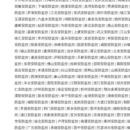
齐齐哈尔安防监控
|
日喀则安防监控
|
河西安防监控
|
玄武安防监控
|
相城安
宿豫安防监控
|
下城安防监控
|
慈溪安防监控
|
龙湾安防监控
|
秀洲安防监控
防监控
|
罗湖安防监控
|
江北安防监控
|
宣武安防监控
|
闵行安防监控
|
镇江
玉溪安防监控
|
六盘水安防监控
|
绵阳安防监控
|
秦皇岛安防监控
|
朔州安防
建邺安防监控
|
姑苏安防监控
|
句容安防监控
|
新北安防监控
|
惠山安防监控
防监控
|
嘉善安防监控
|
安吉安防监控
|
上虞安防监控
|
武义安防监控
|
江山
徐汇安防监控
|
常州安防监控
|
嘉兴安防监控
|
龙岩安防监控
|
阜阳安防监控
安防监控
|
阳泉安防监控
|
赤峰安防监控
|
固原安防监控
|
咸阳安防监控
|
白
控
|
锡山安防监控
|
建湖安防监控
|
涟水安防监控
|
灌云安防监控
|
云龙安防
安防监控
|
遂昌安防监控
|
庐阳安防监控
|
天桥安防监控
|
崂山安防监控
|
天
监控
|
东营安防监控
|
佛山安防监控
|
桂林安防监控
|
邵阳安防监控
|
襄阳安
昌吉安防监控
|
本溪安防监控
|
白山安防监控
|
双鸭山安防监控
|
山南安防监
安防监控
|
西湖安防监控
|
象山安防监控
|
瑞安安防监控
|
平湖安防监控
|
南
监控
|
丰台安防监控
|
普陀安防监控
|
江阴安防监控
|
浙江安防监控
|
绍兴安
仁安防监控
|
泸州安防监控
|
保定安防监控
|
忻州安防监控
|
鄂尔多斯安防监
溧阳安防监控
|
新吴安防监控
|
阜宁安防监控
|
金湖安防监控
|
灌南安防监控
防监控
|
城阳安防监控
|
黄埔安防监控
|
龙岗安防监控
|
大渡口安防监控
|
朝
控
|
常德安防监控
|
荆门安防监控
|
新乡安防监控
|
普洱安防监控
|
德阳安防
控
|
浦口安防监控
|
张家港安防监控
|
宜兴安防监控
|
滨海安防监控
|
贾汪安
华安防监控
|
渝北安防监控
|
卢湾安防监控
|
南通安防监控
|
衢州安防监控
|
防监控
|
广元安防监控
|
承德安防监控
|
晋中安防监控
|
巴彦淖尔安防监控
|