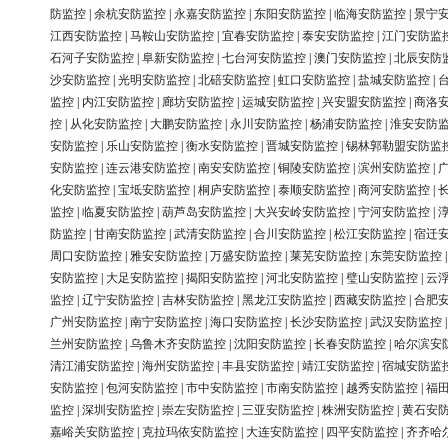
防监控
|
余杭安防监控
|
永嘉安防监控
|
东阳安防监控
|
临海安防监控
|
景宁
江西安防监控
|
马鞍山安防监控
|
宜春安防监控
|
泰安安防监控
|
江门安防监
石河子安防监控
|
阜新安防监控
|
七台河安防监控
|
澳门安防监控
|
北辰安防
沙安防监控
|
光明安防监控
|
北碚安防监控
|
虹口安防监控
|
盐城安防监控
|
监控
|
内江安防监控
|
廊坊安防监控
|
运城安防监控
|
兴安盟安防监控
|
商洛
控
|
从化安防监控
|
大鹏安防监控
|
永川安防监控
|
杨浦安防监控
|
淮安安防
安防监控
|
乐山安防监控
|
衡水安防监控
|
晋城安防监控
|
锡林郭勒盟安防监
安防监控
|
连云港安防监控
|
南安安防监控
|
铜陵安防监控
|
滨州安防监控
|
化安防监控
|
宝坻安防监控
|
桐庐安防监控
|
泰顺安防监控
|
商河安防监控
|
监控
|
临夏安防监控
|
葫芦岛安防监控
|
大兴安岭安防监控
|
宁河安防监控
|
防监控
|
甘南安防监控
|
武清安防监控
|
合川安防监控
|
松江安防监控
|
宿迁
周口安防监控
|
雅安安防监控
|
万盛安防监控
|
莱芜安防监控
|
东莞安防监控
安防监控
|
大足安防监控
|
揭阳安防监控
|
河北安防监控
|
璧山安防监控
|
云
监控
|
辽宁安防监控
|
吉林安防监控
|
黑龙江安防监控
|
西藏安防监控
|
合肥
广州安防监控
|
南宁安防监控
|
海口安防监控
|
长沙安防监控
|
武汉安防监控
兰州安防监控
|
乌鲁木齐安防监控
|
沈阳安防监控
|
长春安防监控
|
哈尔滨安
清江浦安防监控
|
海州安防监控
|
丰县安防监控
|
靖江安防监控
|
宿城安防监
安防监控
|
包河安防监控
|
市中安防监控
|
市南安防监控
|
越秀安防监控
|
福
监控
|
深圳安防监控
|
崇左安防监控
|
三亚安防监控
|
株洲安防监控
|
黄石安
嘉峪关安防监控
|
克拉玛依安防监控
|
大连安防监控
|
四平安防监控
|
齐齐哈