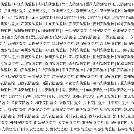
安防监控
|
庐江安防监控
|
济阳安防监控
|
胶州安防监控
|
番禺安防监控
|
坪山安防监控
|
控
|
贵港安防监控
|
益阳安防监控
|
荆州安防监控
|
濮阳安防监控
|
遂宁安防监控
|
沧州
监控
|
江宁安防监控
|
东台安防监控
|
富阳安防监控
|
平阳安防监控
|
永康安防监控
|
温
台州安防监控
|
石狮安防监控
|
山东安防监控
|
安庆安防监控
|
抚州安防监控
|
威海安防
安防监控
|
庆阳安防监控
|
辽阳安防监控
|
牡丹江安防监控
|
台湾安防监控
|
蓟州安防监
监控
|
丽水安防监控
|
晋江安防监控
|
芜湖安防监控
|
上饶安防监控
|
日照安防监控
|
广东
控
|
定西安防监控
|
盘锦安防监控
|
黑河安防监控
|
静海安防监控
|
高淳安防监控
|
建德
广西安防监控
|
梅州安防监控
|
河池安防监控
|
永州安防监控
|
随州安防监控
|
三门峡安
长寿安防监控
|
嘉定安防监控
|
徐州安防监控
|
宣城安防监控
|
德州安防监控
|
海南安防
淳安安防监控
|
江津安防监控
|
青浦安防监控
|
泰州安防监控
|
池州安防监控
|
柳城安防
安防监控
|
黄山安防监控
|
临沂安防监控
|
阳江安防监控
|
湖北安防监控
|
信阳安防监控
|
|
驻马店安防监控
|
云南安防监控
|
广安安防监控
|
南川安防监控
|
中山安防监控
|
贵州
浮安防监控
|
山西安防监控
|
铜梁安防监控
|
内蒙古安防监控
|
潼南安防监控
|
宁夏安防
安防监控
|
天津安防监控
|
北京安防监控
|
南京安防监控
|
东城安防监控
|
黄埔安防监控
|
|
郑州安防监控
|
昆明安防监控
|
贵阳安防监控
|
成都安防监控
|
石家庄安防监控
|
太原
防监控
|
拉萨安防监控
|
和平安防监控
|
鼓楼安防监控
|
吴中安防监控
|
丹阳安防监控
|
控
|
上城安防监控
|
余姚安防监控
|
鹿城安防监控
|
南湖安防监控
|
德清安防监控
|
越城
田安防监控
|
渝中安防监控
|
上海安防监控
|
苏州安防监控
|
西城安防监控
|
浦东安防监
防监控
|
开封安防监控
|
曲靖安防监控
|
遵义安防监控
|
重庆安防监控
|
唐山安防监控
|
大
尔安防监控
|
日喀则安防监控
|
河西安防监控
|
玄武安防监控
|
相城安防监控
|
扬中安防