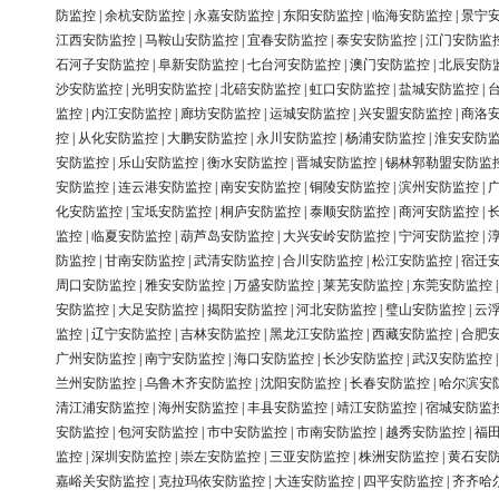
防监控
|
余杭安防监控
|
永嘉安防监控
|
东阳安防监控
|
临海安防监控
|
景宁
江西安防监控
|
马鞍山安防监控
|
宜春安防监控
|
泰安安防监控
|
江门安防监
石河子安防监控
|
阜新安防监控
|
七台河安防监控
|
澳门安防监控
|
北辰安防
沙安防监控
|
光明安防监控
|
北碚安防监控
|
虹口安防监控
|
盐城安防监控
|
监控
|
内江安防监控
|
廊坊安防监控
|
运城安防监控
|
兴安盟安防监控
|
商洛
控
|
从化安防监控
|
大鹏安防监控
|
永川安防监控
|
杨浦安防监控
|
淮安安防
安防监控
|
乐山安防监控
|
衡水安防监控
|
晋城安防监控
|
锡林郭勒盟安防监
安防监控
|
连云港安防监控
|
南安安防监控
|
铜陵安防监控
|
滨州安防监控
|
化安防监控
|
宝坻安防监控
|
桐庐安防监控
|
泰顺安防监控
|
商河安防监控
|
监控
|
临夏安防监控
|
葫芦岛安防监控
|
大兴安岭安防监控
|
宁河安防监控
|
防监控
|
甘南安防监控
|
武清安防监控
|
合川安防监控
|
松江安防监控
|
宿迁
周口安防监控
|
雅安安防监控
|
万盛安防监控
|
莱芜安防监控
|
东莞安防监控
安防监控
|
大足安防监控
|
揭阳安防监控
|
河北安防监控
|
璧山安防监控
|
云
监控
|
辽宁安防监控
|
吉林安防监控
|
黑龙江安防监控
|
西藏安防监控
|
合肥
广州安防监控
|
南宁安防监控
|
海口安防监控
|
长沙安防监控
|
武汉安防监控
兰州安防监控
|
乌鲁木齐安防监控
|
沈阳安防监控
|
长春安防监控
|
哈尔滨安
清江浦安防监控
|
海州安防监控
|
丰县安防监控
|
靖江安防监控
|
宿城安防监
安防监控
|
包河安防监控
|
市中安防监控
|
市南安防监控
|
越秀安防监控
|
福
监控
|
深圳安防监控
|
崇左安防监控
|
三亚安防监控
|
株洲安防监控
|
黄石安
嘉峪关安防监控
|
克拉玛依安防监控
|
大连安防监控
|
四平安防监控
|
齐齐哈