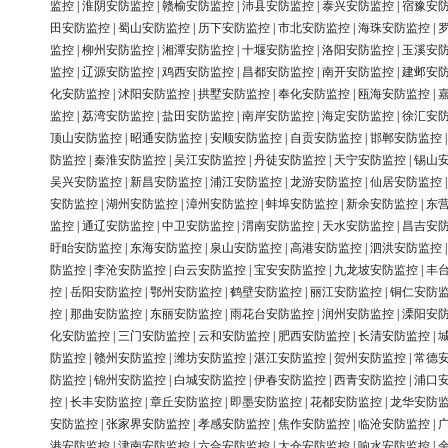
监控
|
淮阴安防监控
|
赣榆安防监控
|
沛县安防监控
|
泰兴安防监控
|
宿豫安
田安防监控
|
蜀山安防监控
|
历下安防监控
|
市北安防监控
|
海珠安防监控
|
监控
|
柳州安防监控
|
湘潭安防监控
|
十堰安防监控
|
洛阳安防监控
|
玉溪安
监控
|
辽源安防监控
|
鸡西安防监控
|
昌都安防监控
|
南开安防监控
|
建邺安
化安防监控
|
沭阳安防监控
|
拱墅安防监控
|
奉化安防监控
|
瓯海安防监控
|
监控
|
荔湾安防监控
|
盐田安防监控
|
南岸安防监控
|
海定安防监控
|
徐汇安
顶山安防监控
|
昭通安防监控
|
安顺安防监控
|
自贡安防监控
|
邯郸安防监控
防监控
|
秦淮安防监控
|
吴江安防监控
|
丹徒安防监控
|
天宁安防监控
|
锡山
吴兴安防监控
|
新昌安防监控
|
浦江安防监控
|
龙游安防监控
|
仙居安防监控
安防监控
|
湖州安防监控
|
漳州安防监控
|
蚌埠安防监控
|
新余安防监控
|
东
监控
|
通辽安防监控
|
中卫安防监控
|
渭南安防监控
|
天水安防监控
|
昌吉安
盱眙安防监控
|
东海安防监控
|
泉山安防监控
|
高港安防监控
|
泗洪安防监控
防监控
|
李沧安防监控
|
白云安防监控
|
宝安安防监控
|
九龙坡安防监控
|
丰
控
|
岳阳安防监控
|
鄂州安防监控
|
鹤壁安防监控
|
丽江安防监控
|
铜仁安防
控
|
那曲安防监控
|
东丽安防监控
|
雨花台安防监控
|
润州安防监控
|
溧阳安
化安防监控
|
三门安防监控
|
云和安防监控
|
肥西安防监控
|
长清安防监控
|
防监控
|
赣州安防监控
|
潍坊安防监控
|
湛江安防监控
|
贺州安防监控
|
常德
防监控
|
锦州安防监控
|
白城安防监控
|
伊春安防监控
|
西青安防监控
|
浦口
控
|
长丰安防监控
|
章丘安防监控
|
即墨安防监控
|
花都安防监控
|
龙华安防
安防监控
|
张家界安防监控
|
孝感安防监控
|
焦作安防监控
|
临沧安防监控
|
港安防监控
|
津南安防监控
|
六合安防监控
|
太仓安防监控
|
响水安防监控
|