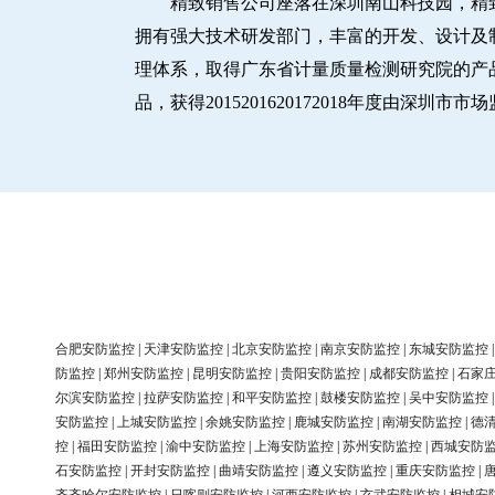
精致销售公司座落在深圳南山科技园，精
拥有强大技术研发部门，丰富的开发、设计及制造
理体系，取得广东省计量质量检测研究院的产品
品，获得2015201620172018年度由深
合肥安防监控
|
天津安防监控
|
北京安防监控
|
南京安防监控
|
东城安防监控
防监控
|
郑州安防监控
|
昆明安防监控
|
贵阳安防监控
|
成都安防监控
|
石家
尔滨安防监控
|
拉萨安防监控
|
和平安防监控
|
鼓楼安防监控
|
吴中安防监控
安防监控
|
上城安防监控
|
余姚安防监控
|
鹿城安防监控
|
南湖安防监控
|
德
控
|
福田安防监控
|
渝中安防监控
|
上海安防监控
|
苏州安防监控
|
西城安防
石安防监控
|
开封安防监控
|
曲靖安防监控
|
遵义安防监控
|
重庆安防监控
|