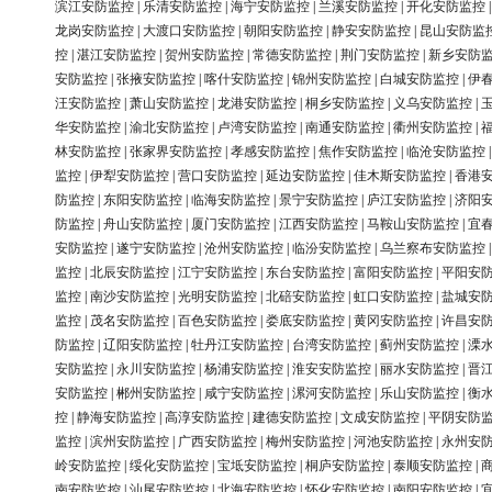
滨江安防监控
|
乐清安防监控
|
海宁安防监控
|
兰溪安防监控
|
开化安防监控
龙岗安防监控
|
大渡口安防监控
|
朝阳安防监控
|
静安安防监控
|
昆山安防监
控
|
湛江安防监控
|
贺州安防监控
|
常德安防监控
|
荆门安防监控
|
新乡安防
安防监控
|
张掖安防监控
|
喀什安防监控
|
锦州安防监控
|
白城安防监控
|
伊
汪安防监控
|
萧山安防监控
|
龙港安防监控
|
桐乡安防监控
|
义乌安防监控
|
华安防监控
|
渝北安防监控
|
卢湾安防监控
|
南通安防监控
|
衢州安防监控
|
林安防监控
|
张家界安防监控
|
孝感安防监控
|
焦作安防监控
|
临沧安防监控
监控
|
伊犁安防监控
|
营口安防监控
|
延边安防监控
|
佳木斯安防监控
|
香港
防监控
|
东阳安防监控
|
临海安防监控
|
景宁安防监控
|
庐江安防监控
|
济阳
防监控
|
舟山安防监控
|
厦门安防监控
|
江西安防监控
|
马鞍山安防监控
|
宜
安防监控
|
遂宁安防监控
|
沧州安防监控
|
临汾安防监控
|
乌兰察布安防监控
监控
|
北辰安防监控
|
江宁安防监控
|
东台安防监控
|
富阳安防监控
|
平阳安
监控
|
南沙安防监控
|
光明安防监控
|
北碚安防监控
|
虹口安防监控
|
盐城安
监控
|
茂名安防监控
|
百色安防监控
|
娄底安防监控
|
黄冈安防监控
|
许昌安
防监控
|
辽阳安防监控
|
牡丹江安防监控
|
台湾安防监控
|
蓟州安防监控
|
溧
安防监控
|
永川安防监控
|
杨浦安防监控
|
淮安安防监控
|
丽水安防监控
|
晋
安防监控
|
郴州安防监控
|
咸宁安防监控
|
漯河安防监控
|
乐山安防监控
|
衡
控
|
静海安防监控
|
高淳安防监控
|
建德安防监控
|
文成安防监控
|
平阴安防
监控
|
滨州安防监控
|
广西安防监控
|
梅州安防监控
|
河池安防监控
|
永州安
岭安防监控
|
绥化安防监控
|
宝坻安防监控
|
桐庐安防监控
|
泰顺安防监控
|
南安防监控
|
汕尾安防监控
|
北海安防监控
|
怀化安防监控
|
南阳安防监控
|