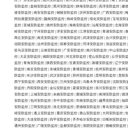
控
|
广东安防监控
|
惠州安防监控
|
钦州安防监控
|
郴州安防监控
|
咸宁安防
安防监控
|
盘锦安防监控
|
黑河安防监控
|
静海安防监控
|
高淳安防监控
|
建
港安防监控
|
南安安防监控
|
铜陵安防监控
|
滨州安防监控
|
广西安防监控
|
阿拉善盟安防监控
|
陇南安防监控
|
铁岭安防监控
|
绥化安防监控
|
宝坻安防
监控
|
宣城安防监控
|
德州安防监控
|
海南安防监控
|
汕尾安防监控
|
北海安
岭安防监控
|
宁河安防监控
|
淳安安防监控
|
江津安防监控
|
青浦安防监控
|
商丘安防监控
|
南充安防监控
|
甘南安防监控
|
武清安防监控
|
合川安防监控
信阳安防监控
|
达州安防监控
|
双桥安防监控
|
菏泽安防监控
|
清远安防监控
驻马店安防监控
|
云南安防监控
|
广安安防监控
|
南川安防监控
|
中山安防监
控
|
大足安防监控
|
揭阳安防监控
|
河北安防监控
|
璧山安防监控
|
云浮安防
监控
|
青海安防监控
|
陕西安防监控
|
甘肃安防监控
|
新疆安防监控
|
辽宁安
防监控
|
南京安防监控
|
东城安防监控
|
黄埔安防监控
|
杭州安防监控
|
泉州
防监控
|
长沙安防监控
|
武汉安防监控
|
郑州安防监控
|
昆明安防监控
|
贵阳
西宁安防监控
|
西安安防监控
|
兰州安防监控
|
乌鲁木齐安防监控
|
沈阳安防
防监控
|
丹阳安防监控
|
金坛安防监控
|
梁溪安防监控
|
崇川安防监控
|
邗江
安防监控
|
上城安防监控
|
余姚安防监控
|
鹿城安防监控
|
南湖安防监控
|
德
安防监控
|
包河安防监控
|
市中安防监控
|
市南安防监控
|
越秀安防监控
|
福
安防监控
|
三明安防监控
|
淮北安防监控
|
景德镇安防监控
|
青岛安防监控
|
靖安防监控
|
遵义安防监控
|
重庆安防监控
|
唐山安防监控
|
大同安防监控
|
防监控
|
大连安防监控
|
四平安防监控
|
齐齐哈尔安防监控
|
日喀则安防监控
通州安防监控
|
广陵安防监控
|
盐都安防监控
|
淮阴安防监控
|
赣榆安防监控