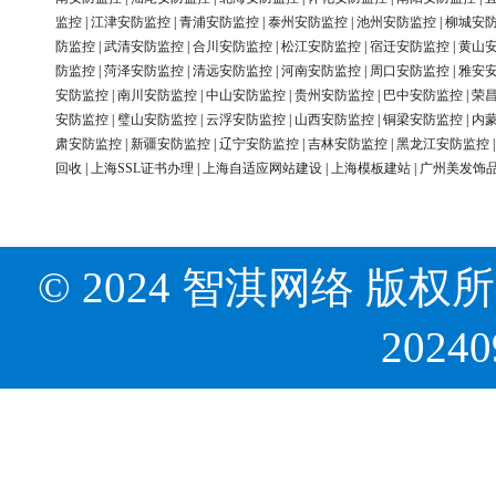
监控
|
江津安防监控
|
青浦安防监控
|
泰州安防监控
|
池州安防监控
|
柳城安
防监控
|
武清安防监控
|
合川安防监控
|
松江安防监控
|
宿迁安防监控
|
黄山
防监控
|
菏泽安防监控
|
清远安防监控
|
河南安防监控
|
周口安防监控
|
雅安
安防监控
|
南川安防监控
|
中山安防监控
|
贵州安防监控
|
巴中安防监控
|
荣
安防监控
|
璧山安防监控
|
云浮安防监控
|
山西安防监控
|
铜梁安防监控
|
内
肃安防监控
|
新疆安防监控
|
辽宁安防监控
|
吉林安防监控
|
黑龙江安防监控
回收
|
上海SSL证书办理
|
上海自适应网站建设
|
上海模板建站
|
广州美发饰
© 2024 智淇网络 版权所有 Al
2024