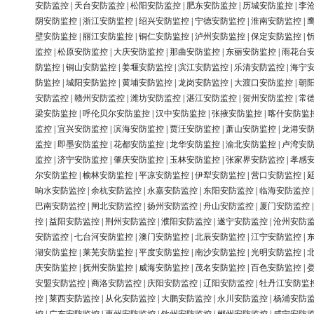
安防监控
|
天台安防监控
|
松阳安防监控
|
肥东安防监控
|
历城安防监控
|
李
阴安防监控
|
浙江安防监控
|
绍兴安防监控
|
宁德安防监控
|
淮南安防监控
|
壁安防监控
|
丽江安防监控
|
铜仁安防监控
|
泸州安防监控
|
保定安防监控
|
监控
|
松原安防监控
|
大庆安防监控
|
那曲安防监控
|
东丽安防监控
|
雨花台
防监控
|
铜山安防监控
|
姜堰安防监控
|
滨江安防监控
|
乐清安防监控
|
海宁
防监控
|
城阳安防监控
|
黄埔安防监控
|
龙岗安防监控
|
大渡口安防监控
|
朝
安防监控
|
赣州安防监控
|
潍坊安防监控
|
湛江安防监控
|
贺州安防监控
|
常
梁安防监控
|
呼伦贝尔安防监控
|
汉中安防监控
|
张掖安防监控
|
喀什安防监
监控
|
宜兴安防监控
|
滨海安防监控
|
贾汪安防监控
|
萧山安防监控
|
龙港安
监控
|
即墨安防监控
|
花都安防监控
|
龙华安防监控
|
渝北安防监控
|
卢湾安
监控
|
济宁安防监控
|
肇庆安防监控
|
玉林安防监控
|
张家界安防监控
|
孝感
尔安防监控
|
榆林安防监控
|
平凉安防监控
|
伊犁安防监控
|
营口安防监控
|
响水安防监控
|
余杭安防监控
|
永嘉安防监控
|
东阳安防监控
|
临海安防监控
巴南安防监控
|
闸北安防监控
|
扬州安防监控
|
舟山安防监控
|
厦门安防监控
控
|
益阳安防监控
|
荆州安防监控
|
濮阳安防监控
|
遂宁安防监控
|
沧州安防
安防监控
|
七台河安防监控
|
澳门安防监控
|
北辰安防监控
|
江宁安防监控
|
湖安防监控
|
莱芜安防监控
|
平度安防监控
|
南沙安防监控
|
光明安防监控
|
庆安防监控
|
抚州安防监控
|
威海安防监控
|
茂名安防监控
|
百色安防监控
|
安盟安防监控
|
商洛安防监控
|
庆阳安防监控
|
辽阳安防监控
|
牡丹江安防监
控
|
莱西安防监控
|
从化安防监控
|
大鹏安防监控
|
永川安防监控
|
杨浦安防