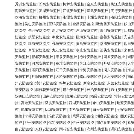
秀洲安防监控
|
长兴安防监控
|
柯桥安防监控
|
金东安防监控
|
衢江安防监控
海珠安防监控
|
罗湖安防监控
|
江北安防监控
|
宣武安防监控
|
闵行安防监控
珠海安防监控
|
柳州安防监控
|
湘潭安防监控
|
十堰安防监控
|
洛阳安防监控
监控
|
吴忠安防监控
|
宝鸡安防监控
|
金昌安防监控
|
吐鲁番安防监控
|
鞍山
防监控
|
句容安防监控
|
新北安防监控
|
惠山安防监控
|
海门安防监控
|
江都
防监控
|
拱墅安防监控
|
奉化安防监控
|
瓯海安防监控
|
嘉善安防监控
|
安吉
防监控
|
瑶海安防监控
|
槐荫安防监控
|
黄岛安防监控
|
荔湾安防监控
|
盐田
防监控
|
阜阳安防监控
|
九江安防监控
|
枣庄安防监控
|
汕头安防监控
|
来宾
安防监控
|
邯郸安防监控
|
阳泉安防监控
|
赤峰安防监控
|
固原安防监控
|
咸
安防监控
|
河东安防监控
|
秦淮安防监控
|
吴江安防监控
|
丹徒安防监控
|
天
安防监控
|
泗阳安防监控
|
江干安防监控
|
宁海安防监控
|
洞头安防监控
|
海
安防监控
|
庐阳安防监控
|
天桥安防监控
|
崂山安防监控
|
天河安防监控
|
南
州安防监控
|
漳州安防监控
|
蚌埠安防监控
|
新余安防监控
|
东营安防监控
|
节安防监控
|
攀枝花安防监控
|
邢台安防监控
|
长治安防监控
|
通辽安防监控
双鸭山安防监控
|
山南安防监控
|
红桥安防监控
|
栖霞安防监控
|
常熟安防监
控
|
高港安防监控
|
泗洪安防监控
|
西湖安防监控
|
象山安防监控
|
瑞安安防
控
|
肥东安防监控
|
历城安防监控
|
李沧安防监控
|
白云安防监控
|
宝安安防
监控
|
宁德安防监控
|
淮南安防监控
|
鹰潭安防监控
|
烟台安防监控
|
韶关安
监控
|
泸州安防监控
|
保定安防监控
|
忻州安防监控
|
鄂尔多斯安防监控
|
延
曲安防监控
|
东丽安防监控
|
雨花台安防监控
|
润州安防监控
|
溧阳安防监控