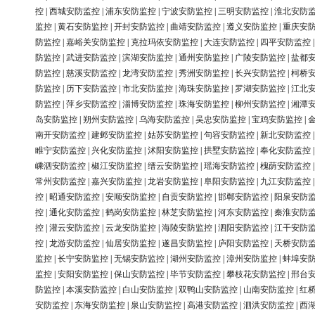
控
|
西城安防监控
|
浦东安防监控
|
宁波安防监控
|
三明安防监控
|
淮北安防
监控
|
黄石安防监控
|
开封安防监控
|
曲靖安防监控
|
遵义安防监控
|
重庆安
防监控
|
嘉峪关安防监控
|
克拉玛依安防监控
|
大连安防监控
|
四平安防监控
防监控
|
武进安防监控
|
滨湖安防监控
|
通州安防监控
|
广陵安防监控
|
盐都
防监控
|
慈溪安防监控
|
龙湾安防监控
|
秀洲安防监控
|
长兴安防监控
|
柯桥
防监控
|
历下安防监控
|
市北安防监控
|
海珠安防监控
|
罗湖安防监控
|
江北
防监控
|
萍乡安防监控
|
淄博安防监控
|
珠海安防监控
|
柳州安防监控
|
湘潭
岛安防监控
|
朔州安防监控
|
乌海安防监控
|
吴忠安防监控
|
宝鸡安防监控
|
南开安防监控
|
建邺安防监控
|
姑苏安防监控
|
句容安防监控
|
新北安防监控
睢宁安防监控
|
兴化安防监控
|
沭阳安防监控
|
拱墅安防监控
|
奉化安防监控
嵊泗安防监控
|
椒江安防监控
|
缙云安防监控
|
瑶海安防监控
|
槐荫安防监控
常州安防监控
|
嘉兴安防监控
|
龙岩安防监控
|
阜阳安防监控
|
九江安防监控
控
|
昭通安防监控
|
安顺安防监控
|
自贡安防监控
|
邯郸安防监控
|
阳泉安防
控
|
通化安防监控
|
鹤岗安防监控
|
林芝安防监控
|
河东安防监控
|
秦淮安防
控
|
灌云安防监控
|
云龙安防监控
|
海陵安防监控
|
泗阳安防监控
|
江干安防
控
|
龙游安防监控
|
仙居安防监控
|
遂昌安防监控
|
庐阳安防监控
|
天桥安防
监控
|
长宁安防监控
|
无锡安防监控
|
湖州安防监控
|
漳州安防监控
|
蚌埠安
监控
|
安阳安防监控
|
保山安防监控
|
毕节安防监控
|
攀枝花安防监控
|
邢台
防监控
|
本溪安防监控
|
白山安防监控
|
双鸭山安防监控
|
山南安防监控
|
红
安防监控
|
东海安防监控
|
泉山安防监控
|
高港安防监控
|
泗洪安防监控
|
西