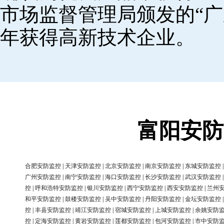
市场监督管理局颁发的“广
年获得高新技术企业。
富阳安防
合肥安防监控
|
天津安防监控
|
北京安防监控
|
南京安防监控
|
东城安防监控
广州安防监控
|
南宁安防监控
|
海口安防监控
|
长沙安防监控
|
武汉安防监控
控
|
呼和浩特安防监控
|
银川安防监控
|
西宁安防监控
|
西安安防监控
|
兰州
和平安防监控
|
鼓楼安防监控
|
吴中安防监控
|
丹阳安防监控
|
金坛安防监控
控
|
丰县安防监控
|
靖江安防监控
|
宿城安防监控
|
上城安防监控
|
余姚安防
控
|
定海安防监控
|
黄岩安防监控
|
莲都安防监控
|
包河安防监控
|
市中安防