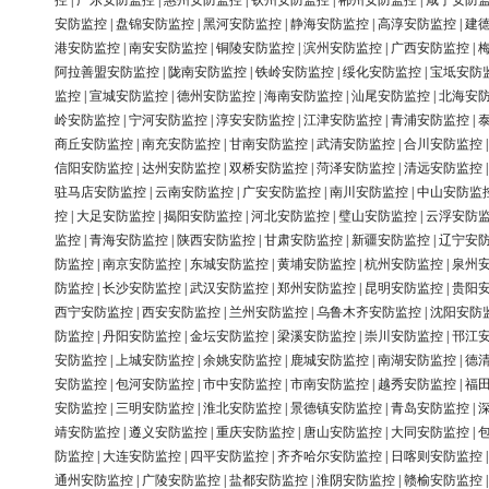
控
|
广东安防监控
|
惠州安防监控
|
钦州安防监控
|
郴州安防监控
|
咸宁安防
安防监控
|
盘锦安防监控
|
黑河安防监控
|
静海安防监控
|
高淳安防监控
|
建
港安防监控
|
南安安防监控
|
铜陵安防监控
|
滨州安防监控
|
广西安防监控
|
阿拉善盟安防监控
|
陇南安防监控
|
铁岭安防监控
|
绥化安防监控
|
宝坻安防
监控
|
宣城安防监控
|
德州安防监控
|
海南安防监控
|
汕尾安防监控
|
北海安
岭安防监控
|
宁河安防监控
|
淳安安防监控
|
江津安防监控
|
青浦安防监控
|
商丘安防监控
|
南充安防监控
|
甘南安防监控
|
武清安防监控
|
合川安防监控
信阳安防监控
|
达州安防监控
|
双桥安防监控
|
菏泽安防监控
|
清远安防监控
驻马店安防监控
|
云南安防监控
|
广安安防监控
|
南川安防监控
|
中山安防监
控
|
大足安防监控
|
揭阳安防监控
|
河北安防监控
|
璧山安防监控
|
云浮安防
监控
|
青海安防监控
|
陕西安防监控
|
甘肃安防监控
|
新疆安防监控
|
辽宁安
防监控
|
南京安防监控
|
东城安防监控
|
黄埔安防监控
|
杭州安防监控
|
泉州
防监控
|
长沙安防监控
|
武汉安防监控
|
郑州安防监控
|
昆明安防监控
|
贵阳
西宁安防监控
|
西安安防监控
|
兰州安防监控
|
乌鲁木齐安防监控
|
沈阳安防
防监控
|
丹阳安防监控
|
金坛安防监控
|
梁溪安防监控
|
崇川安防监控
|
邗江
安防监控
|
上城安防监控
|
余姚安防监控
|
鹿城安防监控
|
南湖安防监控
|
德
安防监控
|
包河安防监控
|
市中安防监控
|
市南安防监控
|
越秀安防监控
|
福
安防监控
|
三明安防监控
|
淮北安防监控
|
景德镇安防监控
|
青岛安防监控
|
靖安防监控
|
遵义安防监控
|
重庆安防监控
|
唐山安防监控
|
大同安防监控
|
防监控
|
大连安防监控
|
四平安防监控
|
齐齐哈尔安防监控
|
日喀则安防监控
通州安防监控
|
广陵安防监控
|
盐都安防监控
|
淮阴安防监控
|
赣榆安防监控