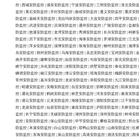
控
|
西城安防监控
|
浦东安防监控
|
宁波安防监控
|
三明安防监控
|
淮北安防
监控
|
黄石安防监控
|
开封安防监控
|
曲靖安防监控
|
遵义安防监控
|
重庆安
防监控
|
嘉峪关安防监控
|
克拉玛依安防监控
|
大连安防监控
|
四平安防监控
防监控
|
武进安防监控
|
滨湖安防监控
|
通州安防监控
|
广陵安防监控
|
盐都
防监控
|
慈溪安防监控
|
龙湾安防监控
|
秀洲安防监控
|
长兴安防监控
|
柯桥
防监控
|
历下安防监控
|
市北安防监控
|
海珠安防监控
|
罗湖安防监控
|
江北
防监控
|
萍乡安防监控
|
淄博安防监控
|
珠海安防监控
|
柳州安防监控
|
湘潭
岛安防监控
|
朔州安防监控
|
乌海安防监控
|
吴忠安防监控
|
宝鸡安防监控
|
南开安防监控
|
建邺安防监控
|
姑苏安防监控
|
句容安防监控
|
新北安防监控
睢宁安防监控
|
兴化安防监控
|
沭阳安防监控
|
拱墅安防监控
|
奉化安防监控
嵊泗安防监控
|
椒江安防监控
|
缙云安防监控
|
瑶海安防监控
|
槐荫安防监控
常州安防监控
|
嘉兴安防监控
|
龙岩安防监控
|
阜阳安防监控
|
九江安防监控
控
|
昭通安防监控
|
安顺安防监控
|
自贡安防监控
|
邯郸安防监控
|
阳泉安防
控
|
通化安防监控
|
鹤岗安防监控
|
林芝安防监控
|
河东安防监控
|
秦淮安防
控
|
灌云安防监控
|
云龙安防监控
|
海陵安防监控
|
泗阳安防监控
|
江干安防
控
|
龙游安防监控
|
仙居安防监控
|
遂昌安防监控
|
庐阳安防监控
|
天桥安防
监控
|
长宁安防监控
|
无锡安防监控
|
湖州安防监控
|
漳州安防监控
|
蚌埠安
监控
|
安阳安防监控
|
保山安防监控
|
毕节安防监控
|
攀枝花安防监控
|
邢台
防监控
|
本溪安防监控
|
白山安防监控
|
双鸭山安防监控
|
山南安防监控
|
红
安防监控
|
东海安防监控
|
泉山安防监控
|
高港安防监控
|
泗洪安防监控
|
西