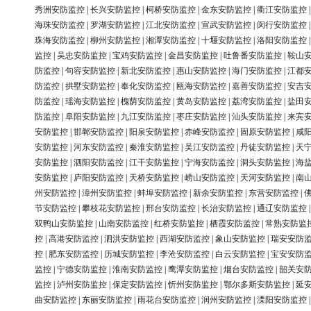
秀洲安防监控
|
长兴安防监控
|
柯桥安防监控
|
金东安防监控
|
衢江安防监控
海珠安防监控
|
罗湖安防监控
|
江北安防监控
|
宣武安防监控
|
闵行安防监控
珠海安防监控
|
柳州安防监控
|
湘潭安防监控
|
十堰安防监控
|
洛阳安防监控
监控
|
吴忠安防监控
|
宝鸡安防监控
|
金昌安防监控
|
吐鲁番安防监控
|
鞍山
防监控
|
句容安防监控
|
新北安防监控
|
惠山安防监控
|
海门安防监控
|
江都
防监控
|
拱墅安防监控
|
奉化安防监控
|
瓯海安防监控
|
嘉善安防监控
|
安吉
防监控
|
瑶海安防监控
|
槐荫安防监控
|
黄岛安防监控
|
荔湾安防监控
|
盐田
防监控
|
阜阳安防监控
|
九江安防监控
|
枣庄安防监控
|
汕头安防监控
|
来宾
安防监控
|
邯郸安防监控
|
阳泉安防监控
|
赤峰安防监控
|
固原安防监控
|
咸
安防监控
|
河东安防监控
|
秦淮安防监控
|
吴江安防监控
|
丹徒安防监控
|
天
安防监控
|
泗阳安防监控
|
江干安防监控
|
宁海安防监控
|
洞头安防监控
|
海
安防监控
|
庐阳安防监控
|
天桥安防监控
|
崂山安防监控
|
天河安防监控
|
南
州安防监控
|
漳州安防监控
|
蚌埠安防监控
|
新余安防监控
|
东营安防监控
|
节安防监控
|
攀枝花安防监控
|
邢台安防监控
|
长治安防监控
|
通辽安防监控
双鸭山安防监控
|
山南安防监控
|
红桥安防监控
|
栖霞安防监控
|
常熟安防监
控
|
高港安防监控
|
泗洪安防监控
|
西湖安防监控
|
象山安防监控
|
瑞安安防
控
|
肥东安防监控
|
历城安防监控
|
李沧安防监控
|
白云安防监控
|
宝安安防
监控
|
宁德安防监控
|
淮南安防监控
|
鹰潭安防监控
|
烟台安防监控
|
韶关安
监控
|
泸州安防监控
|
保定安防监控
|
忻州安防监控
|
鄂尔多斯安防监控
|
延
曲安防监控
|
东丽安防监控
|
雨花台安防监控
|
润州安防监控
|
溧阳安防监控