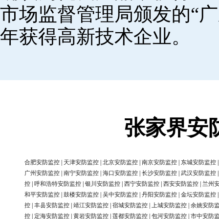
市场监督管理局颁发的“广
年获得高新技术企业。
张家界安
合肥安防监控
|
天津安防监控
|
北京安防监控
|
南京安防监控
|
东城安防监控
广州安防监控
|
南宁安防监控
|
海口安防监控
|
长沙安防监控
|
武汉安防监控
控
|
呼和浩特安防监控
|
银川安防监控
|
西宁安防监控
|
西安安防监控
|
兰州
和平安防监控
|
鼓楼安防监控
|
吴中安防监控
|
丹阳安防监控
|
金坛安防监控
控
|
丰县安防监控
|
靖江安防监控
|
宿城安防监控
|
上城安防监控
|
余姚安防
控
|
定海安防监控
|
黄岩安防监控
|
莲都安防监控
|
包河安防监控
|
市中安防