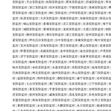
安防监控
|
天台安防监控
|
松阳安防监控
|
肥东安防监控
|
历城安防监控
|
李
阴安防监控
|
浙江安防监控
|
绍兴安防监控
|
宁德安防监控
|
淮南安防监控
|
壁安防监控
|
丽江安防监控
|
铜仁安防监控
|
泸州安防监控
|
保定安防监控
|
监控
|
松原安防监控
|
大庆安防监控
|
那曲安防监控
|
东丽安防监控
|
雨花台
防监控
|
铜山安防监控
|
姜堰安防监控
|
滨江安防监控
|
乐清安防监控
|
海宁
防监控
|
城阳安防监控
|
黄埔安防监控
|
龙岗安防监控
|
大渡口安防监控
|
朝
安防监控
|
赣州安防监控
|
潍坊安防监控
|
湛江安防监控
|
贺州安防监控
|
常
梁安防监控
|
呼伦贝尔安防监控
|
汉中安防监控
|
张掖安防监控
|
喀什安防监
监控
|
宜兴安防监控
|
滨海安防监控
|
贾汪安防监控
|
萧山安防监控
|
龙港安
监控
|
即墨安防监控
|
花都安防监控
|
龙华安防监控
|
渝北安防监控
|
卢湾安
监控
|
济宁安防监控
|
肇庆安防监控
|
玉林安防监控
|
张家界安防监控
|
孝感
尔安防监控
|
榆林安防监控
|
平凉安防监控
|
伊犁安防监控
|
营口安防监控
|
响水安防监控
|
余杭安防监控
|
永嘉安防监控
|
东阳安防监控
|
临海安防监控
巴南安防监控
|
闸北安防监控
|
扬州安防监控
|
舟山安防监控
|
厦门安防监控
控
|
益阳安防监控
|
荆州安防监控
|
濮阳安防监控
|
遂宁安防监控
|
沧州安防
安防监控
|
七台河安防监控
|
澳门安防监控
|
北辰安防监控
|
江宁安防监控
|
湖安防监控
|
莱芜安防监控
|
平度安防监控
|
南沙安防监控
|
光明安防监控
|
庆安防监控
|
抚州安防监控
|
威海安防监控
|
茂名安防监控
|
百色安防监控
|
安盟安防监控
|
商洛安防监控
|
庆阳安防监控
|
辽阳安防监控
|
牡丹江安防监
控
|
莱西安防监控
|
从化安防监控
|
大鹏安防监控
|
永川安防监控
|
杨浦安防