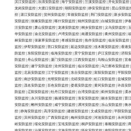
滨江安防监控
|
乐清安防监控
|
海宁安防监控
|
兰溪安防监控
|
开化安防监控
龙岗安防监控
|
大渡口安防监控
|
朝阳安防监控
|
静安安防监控
|
昆山安防监
控
|
湛江安防监控
|
贺州安防监控
|
常德安防监控
|
荆门安防监控
|
新乡安防
安防监控
|
张掖安防监控
|
喀什安防监控
|
锦州安防监控
|
白城安防监控
|
伊
汪安防监控
|
萧山安防监控
|
龙港安防监控
|
桐乡安防监控
|
义乌安防监控
|
华安防监控
|
渝北安防监控
|
卢湾安防监控
|
南通安防监控
|
衢州安防监控
|
林安防监控
|
张家界安防监控
|
孝感安防监控
|
焦作安防监控
|
临沧安防监控
监控
|
伊犁安防监控
|
营口安防监控
|
延边安防监控
|
佳木斯安防监控
|
香港
防监控
|
东阳安防监控
|
临海安防监控
|
景宁安防监控
|
庐江安防监控
|
济阳
防监控
|
舟山安防监控
|
厦门安防监控
|
江西安防监控
|
马鞍山安防监控
|
宜
安防监控
|
遂宁安防监控
|
沧州安防监控
|
临汾安防监控
|
乌兰察布安防监控
监控
|
北辰安防监控
|
江宁安防监控
|
东台安防监控
|
富阳安防监控
|
平阳安
监控
|
南沙安防监控
|
光明安防监控
|
北碚安防监控
|
虹口安防监控
|
盐城安
监控
|
茂名安防监控
|
百色安防监控
|
娄底安防监控
|
黄冈安防监控
|
许昌安
防监控
|
辽阳安防监控
|
牡丹江安防监控
|
台湾安防监控
|
蓟州安防监控
|
溧
安防监控
|
永川安防监控
|
杨浦安防监控
|
淮安安防监控
|
丽水安防监控
|
晋
安防监控
|
郴州安防监控
|
咸宁安防监控
|
漯河安防监控
|
乐山安防监控
|
衡
控
|
静海安防监控
|
高淳安防监控
|
建德安防监控
|
文成安防监控
|
平阴安防
监控
|
滨州安防监控
|
广西安防监控
|
梅州安防监控
|
河池安防监控
|
永州安
岭安防监控
|
绥化安防监控
|
宝坻安防监控
|
桐庐安防监控
|
泰顺安防监控
|
南安防监控
|
汕尾安防监控
|
北海安防监控
|
怀化安防监控
|
南阳安防监控
|