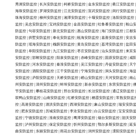
秀洲安防监控
|
长兴安防监控
|
柯桥安防监控
|
金东安防监控
|
衢江安防监控
海珠安防监控
|
罗湖安防监控
|
江北安防监控
|
宣武安防监控
|
闵行安防监控
珠海安防监控
|
柳州安防监控
|
湘潭安防监控
|
十堰安防监控
|
洛阳安防监控
监控
|
吴忠安防监控
|
宝鸡安防监控
|
金昌安防监控
|
吐鲁番安防监控
|
鞍山
防监控
|
句容安防监控
|
新北安防监控
|
惠山安防监控
|
海门安防监控
|
江都
防监控
|
拱墅安防监控
|
奉化安防监控
|
瓯海安防监控
|
嘉善安防监控
|
安吉
防监控
|
瑶海安防监控
|
槐荫安防监控
|
黄岛安防监控
|
荔湾安防监控
|
盐田
防监控
|
阜阳安防监控
|
九江安防监控
|
枣庄安防监控
|
汕头安防监控
|
来宾
安防监控
|
邯郸安防监控
|
阳泉安防监控
|
赤峰安防监控
|
固原安防监控
|
咸
安防监控
|
河东安防监控
|
秦淮安防监控
|
吴江安防监控
|
丹徒安防监控
|
天
安防监控
|
泗阳安防监控
|
江干安防监控
|
宁海安防监控
|
洞头安防监控
|
海
安防监控
|
庐阳安防监控
|
天桥安防监控
|
崂山安防监控
|
天河安防监控
|
南
州安防监控
|
漳州安防监控
|
蚌埠安防监控
|
新余安防监控
|
东营安防监控
|
节安防监控
|
攀枝花安防监控
|
邢台安防监控
|
长治安防监控
|
通辽安防监控
双鸭山安防监控
|
山南安防监控
|
红桥安防监控
|
栖霞安防监控
|
常熟安防监
控
|
高港安防监控
|
泗洪安防监控
|
西湖安防监控
|
象山安防监控
|
瑞安安防
控
|
肥东安防监控
|
历城安防监控
|
李沧安防监控
|
白云安防监控
|
宝安安防
监控
|
宁德安防监控
|
淮南安防监控
|
鹰潭安防监控
|
烟台安防监控
|
韶关安
监控
|
泸州安防监控
|
保定安防监控
|
忻州安防监控
|
鄂尔多斯安防监控
|
延
曲安防监控
|
东丽安防监控
|
雨花台安防监控
|
润州安防监控
|
溧阳安防监控