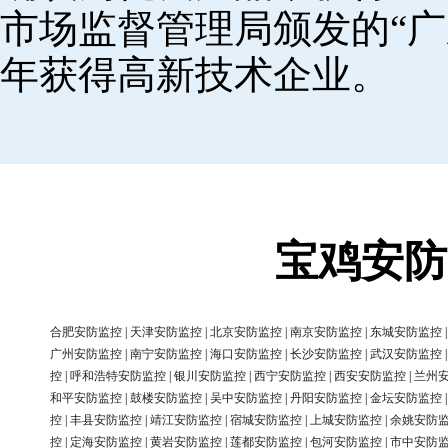
市场监督管理局颁发的“广
年获得高新技术企业。
宝鸡安防
合肥安防监控
|
天津安防监控
|
北京安防监控
|
南京安防监控
|
东城安防监控
广州安防监控
|
南宁安防监控
|
海口安防监控
|
长沙安防监控
|
武汉安防监控
控
|
呼和浩特安防监控
|
银川安防监控
|
西宁安防监控
|
西安安防监控
|
兰州
和平安防监控
|
鼓楼安防监控
|
吴中安防监控
|
丹阳安防监控
|
金坛安防监控
控
|
丰县安防监控
|
靖江安防监控
|
宿城安防监控
|
上城安防监控
|
余姚安防
控
|
定海安防监控
|
黄岩安防监控
|
莲都安防监控
|
包河安防监控
|
市中安防