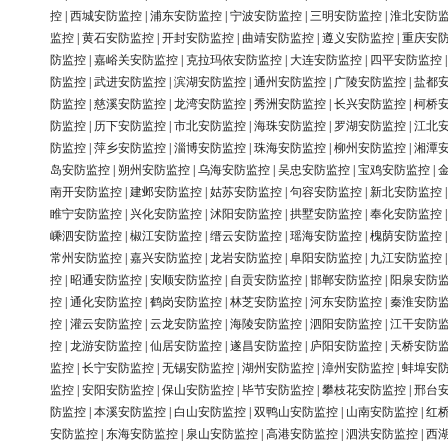
控
|
西城安防监控
|
浦东安防监控
|
宁波安防监控
|
三明安防监控
|
淮北安防
监控
|
黄石安防监控
|
开封安防监控
|
曲靖安防监控
|
遵义安防监控
|
重庆安
防监控
|
嘉峪关安防监控
|
克拉玛依安防监控
|
大连安防监控
|
四平安防监控
防监控
|
武进安防监控
|
滨湖安防监控
|
通州安防监控
|
广陵安防监控
|
盐都
防监控
|
慈溪安防监控
|
龙湾安防监控
|
秀洲安防监控
|
长兴安防监控
|
柯桥
防监控
|
历下安防监控
|
市北安防监控
|
海珠安防监控
|
罗湖安防监控
|
江北
防监控
|
萍乡安防监控
|
淄博安防监控
|
珠海安防监控
|
柳州安防监控
|
湘潭
岛安防监控
|
朔州安防监控
|
乌海安防监控
|
吴忠安防监控
|
宝鸡安防监控
|
南开安防监控
|
建邺安防监控
|
姑苏安防监控
|
句容安防监控
|
新北安防监控
睢宁安防监控
|
兴化安防监控
|
沭阳安防监控
|
拱墅安防监控
|
奉化安防监控
嵊泗安防监控
|
椒江安防监控
|
缙云安防监控
|
瑶海安防监控
|
槐荫安防监控
常州安防监控
|
嘉兴安防监控
|
龙岩安防监控
|
阜阳安防监控
|
九江安防监控
控
|
昭通安防监控
|
安顺安防监控
|
自贡安防监控
|
邯郸安防监控
|
阳泉安防
控
|
通化安防监控
|
鹤岗安防监控
|
林芝安防监控
|
河东安防监控
|
秦淮安防
控
|
灌云安防监控
|
云龙安防监控
|
海陵安防监控
|
泗阳安防监控
|
江干安防
控
|
龙游安防监控
|
仙居安防监控
|
遂昌安防监控
|
庐阳安防监控
|
天桥安防
监控
|
长宁安防监控
|
无锡安防监控
|
湖州安防监控
|
漳州安防监控
|
蚌埠安
监控
|
安阳安防监控
|
保山安防监控
|
毕节安防监控
|
攀枝花安防监控
|
邢台
防监控
|
本溪安防监控
|
白山安防监控
|
双鸭山安防监控
|
山南安防监控
|
红
安防监控
|
东海安防监控
|
泉山安防监控
|
高港安防监控
|
泗洪安防监控
|
西