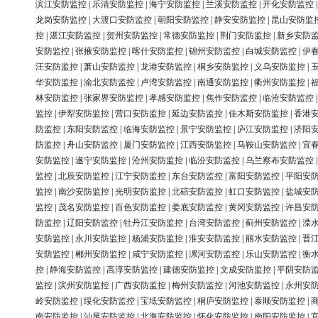
滨江安防监控
|
乐清安防监控
|
海宁安防监控
|
兰溪安防监控
|
开化安防监控
龙岗安防监控
|
大渡口安防监控
|
朝阳安防监控
|
静安安防监控
|
昆山安防监
控
|
湛江安防监控
|
贺州安防监控
|
常德安防监控
|
荆门安防监控
|
新乡安防
安防监控
|
张掖安防监控
|
喀什安防监控
|
锦州安防监控
|
白城安防监控
|
伊
汪安防监控
|
萧山安防监控
|
龙港安防监控
|
桐乡安防监控
|
义乌安防监控
|
华安防监控
|
渝北安防监控
|
卢湾安防监控
|
南通安防监控
|
衢州安防监控
|
林安防监控
|
张家界安防监控
|
孝感安防监控
|
焦作安防监控
|
临沧安防监控
监控
|
伊犁安防监控
|
营口安防监控
|
延边安防监控
|
佳木斯安防监控
|
香港
防监控
|
东阳安防监控
|
临海安防监控
|
景宁安防监控
|
庐江安防监控
|
济阳
防监控
|
舟山安防监控
|
厦门安防监控
|
江西安防监控
|
马鞍山安防监控
|
宜
安防监控
|
遂宁安防监控
|
沧州安防监控
|
临汾安防监控
|
乌兰察布安防监控
监控
|
北辰安防监控
|
江宁安防监控
|
东台安防监控
|
富阳安防监控
|
平阳安
监控
|
南沙安防监控
|
光明安防监控
|
北碚安防监控
|
虹口安防监控
|
盐城安
监控
|
茂名安防监控
|
百色安防监控
|
娄底安防监控
|
黄冈安防监控
|
许昌安
防监控
|
辽阳安防监控
|
牡丹江安防监控
|
台湾安防监控
|
蓟州安防监控
|
溧
安防监控
|
永川安防监控
|
杨浦安防监控
|
淮安安防监控
|
丽水安防监控
|
晋
安防监控
|
郴州安防监控
|
咸宁安防监控
|
漯河安防监控
|
乐山安防监控
|
衡
控
|
静海安防监控
|
高淳安防监控
|
建德安防监控
|
文成安防监控
|
平阴安防
监控
|
滨州安防监控
|
广西安防监控
|
梅州安防监控
|
河池安防监控
|
永州安
岭安防监控
|
绥化安防监控
|
宝坻安防监控
|
桐庐安防监控
|
泰顺安防监控
|
南安防监控
|
汕尾安防监控
|
北海安防监控
|
怀化安防监控
|
南阳安防监控
|