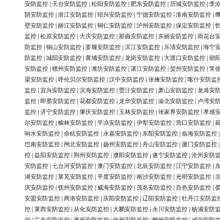
安防监控
|
天台安防监控
|
松阳安防监控
|
肥东安防监控
|
历城安防监控
|
李
阴安防监控
|
浙江安防监控
|
绍兴安防监控
|
宁德安防监控
|
淮南安防监控
|
壁安防监控
|
丽江安防监控
|
铜仁安防监控
|
泸州安防监控
|
保定安防监控
|
监控
|
松原安防监控
|
大庆安防监控
|
那曲安防监控
|
东丽安防监控
|
雨花台
防监控
|
铜山安防监控
|
姜堰安防监控
|
滨江安防监控
|
乐清安防监控
|
海宁
防监控
|
城阳安防监控
|
黄埔安防监控
|
龙岗安防监控
|
大渡口安防监控
|
朝
安防监控
|
赣州安防监控
|
潍坊安防监控
|
湛江安防监控
|
贺州安防监控
|
常
梁安防监控
|
呼伦贝尔安防监控
|
汉中安防监控
|
张掖安防监控
|
喀什安防监
监控
|
宜兴安防监控
|
滨海安防监控
|
贾汪安防监控
|
萧山安防监控
|
龙港安
监控
|
即墨安防监控
|
花都安防监控
|
龙华安防监控
|
渝北安防监控
|
卢湾安
监控
|
济宁安防监控
|
肇庆安防监控
|
玉林安防监控
|
张家界安防监控
|
孝感
尔安防监控
|
榆林安防监控
|
平凉安防监控
|
伊犁安防监控
|
营口安防监控
|
响水安防监控
|
余杭安防监控
|
永嘉安防监控
|
东阳安防监控
|
临海安防监控
巴南安防监控
|
闸北安防监控
|
扬州安防监控
|
舟山安防监控
|
厦门安防监控
控
|
益阳安防监控
|
荆州安防监控
|
濮阳安防监控
|
遂宁安防监控
|
沧州安防
安防监控
|
七台河安防监控
|
澳门安防监控
|
北辰安防监控
|
江宁安防监控
|
湖安防监控
|
莱芜安防监控
|
平度安防监控
|
南沙安防监控
|
光明安防监控
|
庆安防监控
|
抚州安防监控
|
威海安防监控
|
茂名安防监控
|
百色安防监控
|
安盟安防监控
|
商洛安防监控
|
庆阳安防监控
|
辽阳安防监控
|
牡丹江安防监
控
|
莱西安防监控
|
从化安防监控
|
大鹏安防监控
|
永川安防监控
|
杨浦安防