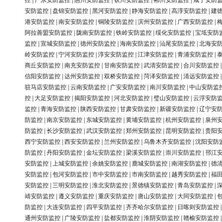
控
|
广东安防监控
|
惠州安防监控
|
钦州安防监控
|
郴州安防监控
|
咸宁安防
安防监控
|
盘锦安防监控
|
黑河安防监控
|
静海安防监控
|
高淳安防监控
|
建
港安防监控
|
南安安防监控
|
铜陵安防监控
|
滨州安防监控
|
广西安防监控
|
阿拉善盟安防监控
|
陇南安防监控
|
铁岭安防监控
|
绥化安防监控
|
宝坻安防
监控
|
宣城安防监控
|
德州安防监控
|
海南安防监控
|
汕尾安防监控
|
北海安
岭安防监控
|
宁河安防监控
|
淳安安防监控
|
江津安防监控
|
青浦安防监控
|
商丘安防监控
|
南充安防监控
|
甘南安防监控
|
武清安防监控
|
合川安防监控
信阳安防监控
|
达州安防监控
|
双桥安防监控
|
菏泽安防监控
|
清远安防监控
驻马店安防监控
|
云南安防监控
|
广安安防监控
|
南川安防监控
|
中山安防监
控
|
大足安防监控
|
揭阳安防监控
|
河北安防监控
|
璧山安防监控
|
云浮安防
监控
|
青海安防监控
|
陕西安防监控
|
甘肃安防监控
|
新疆安防监控
|
辽宁安
防监控
|
南京安防监控
|
东城安防监控
|
黄埔安防监控
|
杭州安防监控
|
泉州
防监控
|
长沙安防监控
|
武汉安防监控
|
郑州安防监控
|
昆明安防监控
|
贵阳
西宁安防监控
|
西安安防监控
|
兰州安防监控
|
乌鲁木齐安防监控
|
沈阳安防
防监控
|
丹阳安防监控
|
金坛安防监控
|
梁溪安防监控
|
崇川安防监控
|
邗江
安防监控
|
上城安防监控
|
余姚安防监控
|
鹿城安防监控
|
南湖安防监控
|
德
安防监控
|
包河安防监控
|
市中安防监控
|
市南安防监控
|
越秀安防监控
|
福
安防监控
|
三明安防监控
|
淮北安防监控
|
景德镇安防监控
|
青岛安防监控
|
靖安防监控
|
遵义安防监控
|
重庆安防监控
|
唐山安防监控
|
大同安防监控
|
防监控
|
大连安防监控
|
四平安防监控
|
齐齐哈尔安防监控
|
日喀则安防监控
通州安防监控
|
广陵安防监控
|
盐都安防监控
|
淮阴安防监控
|
赣榆安防监控