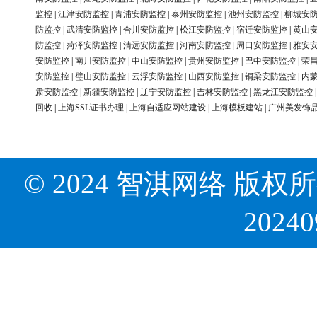
监控
|
江津安防监控
|
青浦安防监控
|
泰州安防监控
|
池州安防监控
|
柳城安
防监控
|
武清安防监控
|
合川安防监控
|
松江安防监控
|
宿迁安防监控
|
黄山
防监控
|
菏泽安防监控
|
清远安防监控
|
河南安防监控
|
周口安防监控
|
雅安
安防监控
|
南川安防监控
|
中山安防监控
|
贵州安防监控
|
巴中安防监控
|
荣
安防监控
|
璧山安防监控
|
云浮安防监控
|
山西安防监控
|
铜梁安防监控
|
内
肃安防监控
|
新疆安防监控
|
辽宁安防监控
|
吉林安防监控
|
黑龙江安防监控
回收
|
上海SSL证书办理
|
上海自适应网站建设
|
上海模板建站
|
广州美发饰
© 2024 智淇网络 版权所有 Al
2024