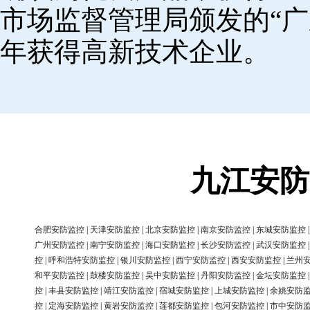
市场监督管理局颁发的“广
年获得高新技术企业。
九江安防
合肥安防监控
|
天津安防监控
|
北京安防监控
|
南京安防监控
|
东城安防监控
广州安防监控
|
南宁安防监控
|
海口安防监控
|
长沙安防监控
|
武汉安防监控
控
|
呼和浩特安防监控
|
银川安防监控
|
西宁安防监控
|
西安安防监控
|
兰州
和平安防监控
|
鼓楼安防监控
|
吴中安防监控
|
丹阳安防监控
|
金坛安防监控
控
|
丰县安防监控
|
靖江安防监控
|
宿城安防监控
|
上城安防监控
|
余姚安防
控
|
定海安防监控
|
黄岩安防监控
|
莲都安防监控
|
包河安防监控
|
市中安防