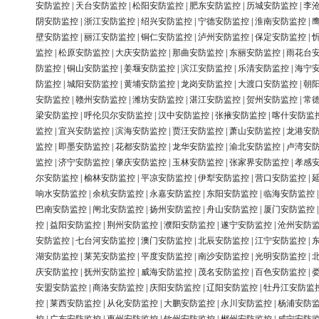
安防监控
|
天台安防监控
|
松阳安防监控
|
肥东安防监控
|
历城安防监控
|
李
阴安防监控
|
浙江安防监控
|
绍兴安防监控
|
宁德安防监控
|
淮南安防监控
|
壁安防监控
|
丽江安防监控
|
铜仁安防监控
|
泸州安防监控
|
保定安防监控
|
监控
|
松原安防监控
|
大庆安防监控
|
那曲安防监控
|
东丽安防监控
|
雨花台
防监控
|
铜山安防监控
|
姜堰安防监控
|
滨江安防监控
|
乐清安防监控
|
海宁
防监控
|
城阳安防监控
|
黄埔安防监控
|
龙岗安防监控
|
大渡口安防监控
|
朝
安防监控
|
赣州安防监控
|
潍坊安防监控
|
湛江安防监控
|
贺州安防监控
|
常
梁安防监控
|
呼伦贝尔安防监控
|
汉中安防监控
|
张掖安防监控
|
喀什安防监
监控
|
宜兴安防监控
|
滨海安防监控
|
贾汪安防监控
|
萧山安防监控
|
龙港安
监控
|
即墨安防监控
|
花都安防监控
|
龙华安防监控
|
渝北安防监控
|
卢湾安
监控
|
济宁安防监控
|
肇庆安防监控
|
玉林安防监控
|
张家界安防监控
|
孝感
尔安防监控
|
榆林安防监控
|
平凉安防监控
|
伊犁安防监控
|
营口安防监控
|
响水安防监控
|
余杭安防监控
|
永嘉安防监控
|
东阳安防监控
|
临海安防监控
巴南安防监控
|
闸北安防监控
|
扬州安防监控
|
舟山安防监控
|
厦门安防监控
控
|
益阳安防监控
|
荆州安防监控
|
濮阳安防监控
|
遂宁安防监控
|
沧州安防
安防监控
|
七台河安防监控
|
澳门安防监控
|
北辰安防监控
|
江宁安防监控
|
湖安防监控
|
莱芜安防监控
|
平度安防监控
|
南沙安防监控
|
光明安防监控
|
庆安防监控
|
抚州安防监控
|
威海安防监控
|
茂名安防监控
|
百色安防监控
|
安盟安防监控
|
商洛安防监控
|
庆阳安防监控
|
辽阳安防监控
|
牡丹江安防监
控
|
莱西安防监控
|
从化安防监控
|
大鹏安防监控
|
永川安防监控
|
杨浦安防