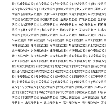
控
|
西城安防监控
|
浦东安防监控
|
宁波安防监控
|
三明安防监控
|
淮北安防
监控
|
黄石安防监控
|
开封安防监控
|
曲靖安防监控
|
遵义安防监控
|
重庆安
防监控
|
嘉峪关安防监控
|
克拉玛依安防监控
|
大连安防监控
|
四平安防监控
防监控
|
武进安防监控
|
滨湖安防监控
|
通州安防监控
|
广陵安防监控
|
盐都
防监控
|
慈溪安防监控
|
龙湾安防监控
|
秀洲安防监控
|
长兴安防监控
|
柯桥
防监控
|
历下安防监控
|
市北安防监控
|
海珠安防监控
|
罗湖安防监控
|
江北
防监控
|
萍乡安防监控
|
淄博安防监控
|
珠海安防监控
|
柳州安防监控
|
湘潭
岛安防监控
|
朔州安防监控
|
乌海安防监控
|
吴忠安防监控
|
宝鸡安防监控
|
南开安防监控
|
建邺安防监控
|
姑苏安防监控
|
句容安防监控
|
新北安防监控
睢宁安防监控
|
兴化安防监控
|
沭阳安防监控
|
拱墅安防监控
|
奉化安防监控
嵊泗安防监控
|
椒江安防监控
|
缙云安防监控
|
瑶海安防监控
|
槐荫安防监控
常州安防监控
|
嘉兴安防监控
|
龙岩安防监控
|
阜阳安防监控
|
九江安防监控
控
|
昭通安防监控
|
安顺安防监控
|
自贡安防监控
|
邯郸安防监控
|
阳泉安防
控
|
通化安防监控
|
鹤岗安防监控
|
林芝安防监控
|
河东安防监控
|
秦淮安防
控
|
灌云安防监控
|
云龙安防监控
|
海陵安防监控
|
泗阳安防监控
|
江干安防
控
|
龙游安防监控
|
仙居安防监控
|
遂昌安防监控
|
庐阳安防监控
|
天桥安防
监控
|
长宁安防监控
|
无锡安防监控
|
湖州安防监控
|
漳州安防监控
|
蚌埠安
监控
|
安阳安防监控
|
保山安防监控
|
毕节安防监控
|
攀枝花安防监控
|
邢台
防监控
|
本溪安防监控
|
白山安防监控
|
双鸭山安防监控
|
山南安防监控
|
红
安防监控
|
东海安防监控
|
泉山安防监控
|
高港安防监控
|
泗洪安防监控
|
西