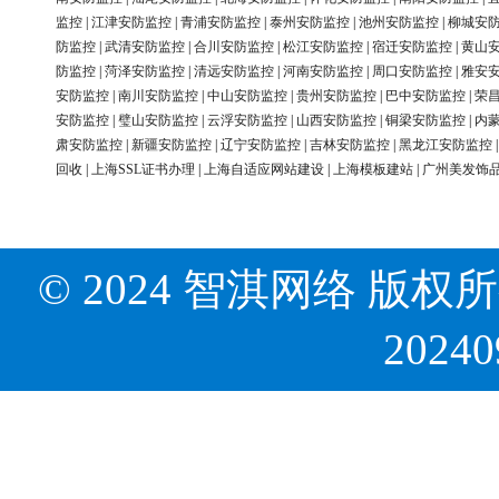
监控
|
江津安防监控
|
青浦安防监控
|
泰州安防监控
|
池州安防监控
|
柳城安
防监控
|
武清安防监控
|
合川安防监控
|
松江安防监控
|
宿迁安防监控
|
黄山
防监控
|
菏泽安防监控
|
清远安防监控
|
河南安防监控
|
周口安防监控
|
雅安
安防监控
|
南川安防监控
|
中山安防监控
|
贵州安防监控
|
巴中安防监控
|
荣
安防监控
|
璧山安防监控
|
云浮安防监控
|
山西安防监控
|
铜梁安防监控
|
内
肃安防监控
|
新疆安防监控
|
辽宁安防监控
|
吉林安防监控
|
黑龙江安防监控
回收
|
上海SSL证书办理
|
上海自适应网站建设
|
上海模板建站
|
广州美发饰
© 2024 智淇网络 版权所有 Al
2024