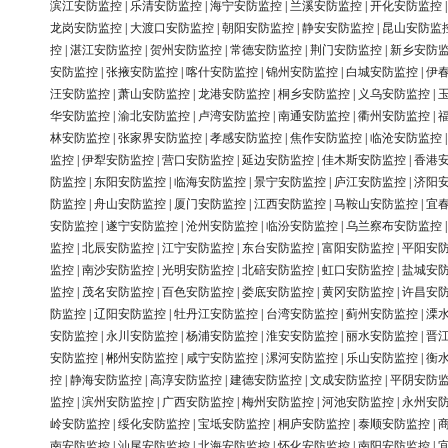
滨江安防监控
|
乐清安防监控
|
海宁安防监控
|
兰溪安防监控
|
开化安防监控
龙岗安防监控
|
大渡口安防监控
|
朝阳安防监控
|
静安安防监控
|
昆山安防监
控
|
湛江安防监控
|
贺州安防监控
|
常德安防监控
|
荆门安防监控
|
新乡安防
安防监控
|
张掖安防监控
|
喀什安防监控
|
锦州安防监控
|
白城安防监控
|
伊
汪安防监控
|
萧山安防监控
|
龙港安防监控
|
桐乡安防监控
|
义乌安防监控
|
华安防监控
|
渝北安防监控
|
卢湾安防监控
|
南通安防监控
|
衢州安防监控
|
林安防监控
|
张家界安防监控
|
孝感安防监控
|
焦作安防监控
|
临沧安防监控
监控
|
伊犁安防监控
|
营口安防监控
|
延边安防监控
|
佳木斯安防监控
|
香港
防监控
|
东阳安防监控
|
临海安防监控
|
景宁安防监控
|
庐江安防监控
|
济阳
防监控
|
舟山安防监控
|
厦门安防监控
|
江西安防监控
|
马鞍山安防监控
|
宜
安防监控
|
遂宁安防监控
|
沧州安防监控
|
临汾安防监控
|
乌兰察布安防监控
监控
|
北辰安防监控
|
江宁安防监控
|
东台安防监控
|
富阳安防监控
|
平阳安
监控
|
南沙安防监控
|
光明安防监控
|
北碚安防监控
|
虹口安防监控
|
盐城安
监控
|
茂名安防监控
|
百色安防监控
|
娄底安防监控
|
黄冈安防监控
|
许昌安
防监控
|
辽阳安防监控
|
牡丹江安防监控
|
台湾安防监控
|
蓟州安防监控
|
溧
安防监控
|
永川安防监控
|
杨浦安防监控
|
淮安安防监控
|
丽水安防监控
|
晋
安防监控
|
郴州安防监控
|
咸宁安防监控
|
漯河安防监控
|
乐山安防监控
|
衡
控
|
静海安防监控
|
高淳安防监控
|
建德安防监控
|
文成安防监控
|
平阴安防
监控
|
滨州安防监控
|
广西安防监控
|
梅州安防监控
|
河池安防监控
|
永州安
岭安防监控
|
绥化安防监控
|
宝坻安防监控
|
桐庐安防监控
|
泰顺安防监控
|
南安防监控
|
汕尾安防监控
|
北海安防监控
|
怀化安防监控
|
南阳安防监控
|