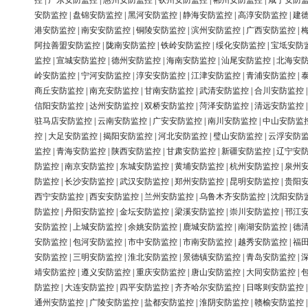
控
|
广东安防监控
|
惠州安防监控
|
钦州安防监控
|
郴州安防监控
|
咸宁安防
安防监控
|
盘锦安防监控
|
黑河安防监控
|
静海安防监控
|
高淳安防监控
|
建
港安防监控
|
南安安防监控
|
铜陵安防监控
|
滨州安防监控
|
广西安防监控
|
阿拉善盟安防监控
|
陇南安防监控
|
铁岭安防监控
|
绥化安防监控
|
宝坻安防
监控
|
宣城安防监控
|
德州安防监控
|
海南安防监控
|
汕尾安防监控
|
北海安
岭安防监控
|
宁河安防监控
|
淳安安防监控
|
江津安防监控
|
青浦安防监控
|
商丘安防监控
|
南充安防监控
|
甘南安防监控
|
武清安防监控
|
合川安防监控
信阳安防监控
|
达州安防监控
|
双桥安防监控
|
菏泽安防监控
|
清远安防监控
驻马店安防监控
|
云南安防监控
|
广安安防监控
|
南川安防监控
|
中山安防监
控
|
大足安防监控
|
揭阳安防监控
|
河北安防监控
|
璧山安防监控
|
云浮安防
监控
|
青海安防监控
|
陕西安防监控
|
甘肃安防监控
|
新疆安防监控
|
辽宁安
防监控
|
南京安防监控
|
东城安防监控
|
黄埔安防监控
|
杭州安防监控
|
泉州
防监控
|
长沙安防监控
|
武汉安防监控
|
郑州安防监控
|
昆明安防监控
|
贵阳
西宁安防监控
|
西安安防监控
|
兰州安防监控
|
乌鲁木齐安防监控
|
沈阳安防
防监控
|
丹阳安防监控
|
金坛安防监控
|
梁溪安防监控
|
崇川安防监控
|
邗江
安防监控
|
上城安防监控
|
余姚安防监控
|
鹿城安防监控
|
南湖安防监控
|
德
安防监控
|
包河安防监控
|
市中安防监控
|
市南安防监控
|
越秀安防监控
|
福
安防监控
|
三明安防监控
|
淮北安防监控
|
景德镇安防监控
|
青岛安防监控
|
靖安防监控
|
遵义安防监控
|
重庆安防监控
|
唐山安防监控
|
大同安防监控
|
防监控
|
大连安防监控
|
四平安防监控
|
齐齐哈尔安防监控
|
日喀则安防监控
通州安防监控
|
广陵安防监控
|
盐都安防监控
|
淮阴安防监控
|
赣榆安防监控