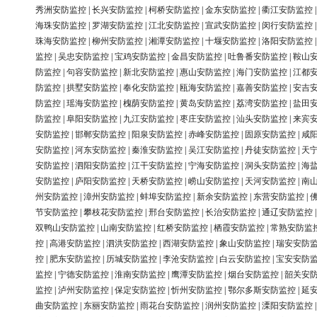
秀洲安防监控
|
长兴安防监控
|
柯桥安防监控
|
金东安防监控
|
衢江安防监控
海珠安防监控
|
罗湖安防监控
|
江北安防监控
|
宣武安防监控
|
闵行安防监控
珠海安防监控
|
柳州安防监控
|
湘潭安防监控
|
十堰安防监控
|
洛阳安防监控
监控
|
吴忠安防监控
|
宝鸡安防监控
|
金昌安防监控
|
吐鲁番安防监控
|
鞍山
防监控
|
句容安防监控
|
新北安防监控
|
惠山安防监控
|
海门安防监控
|
江都
防监控
|
拱墅安防监控
|
奉化安防监控
|
瓯海安防监控
|
嘉善安防监控
|
安吉
防监控
|
瑶海安防监控
|
槐荫安防监控
|
黄岛安防监控
|
荔湾安防监控
|
盐田
防监控
|
阜阳安防监控
|
九江安防监控
|
枣庄安防监控
|
汕头安防监控
|
来宾
安防监控
|
邯郸安防监控
|
阳泉安防监控
|
赤峰安防监控
|
固原安防监控
|
咸
安防监控
|
河东安防监控
|
秦淮安防监控
|
吴江安防监控
|
丹徒安防监控
|
天
安防监控
|
泗阳安防监控
|
江干安防监控
|
宁海安防监控
|
洞头安防监控
|
海
安防监控
|
庐阳安防监控
|
天桥安防监控
|
崂山安防监控
|
天河安防监控
|
南
州安防监控
|
漳州安防监控
|
蚌埠安防监控
|
新余安防监控
|
东营安防监控
|
节安防监控
|
攀枝花安防监控
|
邢台安防监控
|
长治安防监控
|
通辽安防监控
双鸭山安防监控
|
山南安防监控
|
红桥安防监控
|
栖霞安防监控
|
常熟安防监
控
|
高港安防监控
|
泗洪安防监控
|
西湖安防监控
|
象山安防监控
|
瑞安安防
控
|
肥东安防监控
|
历城安防监控
|
李沧安防监控
|
白云安防监控
|
宝安安防
监控
|
宁德安防监控
|
淮南安防监控
|
鹰潭安防监控
|
烟台安防监控
|
韶关安
监控
|
泸州安防监控
|
保定安防监控
|
忻州安防监控
|
鄂尔多斯安防监控
|
延
曲安防监控
|
东丽安防监控
|
雨花台安防监控
|
润州安防监控
|
溧阳安防监控