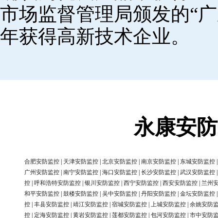
市场监督管理局颁发的“广
年获得高新技术企业。
永康安防
合肥安防监控
|
天津安防监控
|
北京安防监控
|
南京安防监控
|
东城安防监控
广州安防监控
|
南宁安防监控
|
海口安防监控
|
长沙安防监控
|
武汉安防监控
控
|
呼和浩特安防监控
|
银川安防监控
|
西宁安防监控
|
西安安防监控
|
兰州
和平安防监控
|
鼓楼安防监控
|
吴中安防监控
|
丹阳安防监控
|
金坛安防监控
控
|
丰县安防监控
|
靖江安防监控
|
宿城安防监控
|
上城安防监控
|
余姚安防
控
|
定海安防监控
|
黄岩安防监控
|
莲都安防监控
|
包河安防监控
|
市中安防