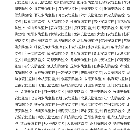
安防监控
|
天台安防监控
|
松阳安防监控
|
肥东安防监控
|
历城安防监控
|
李
阴安防监控
|
浙江安防监控
|
绍兴安防监控
|
宁德安防监控
|
淮南安防监控
|
壁安防监控
|
丽江安防监控
|
铜仁安防监控
|
泸州安防监控
|
保定安防监控
|
监控
|
松原安防监控
|
大庆安防监控
|
那曲安防监控
|
东丽安防监控
|
雨花台
防监控
|
铜山安防监控
|
姜堰安防监控
|
滨江安防监控
|
乐清安防监控
|
海宁
防监控
|
城阳安防监控
|
黄埔安防监控
|
龙岗安防监控
|
大渡口安防监控
|
朝
安防监控
|
赣州安防监控
|
潍坊安防监控
|
湛江安防监控
|
贺州安防监控
|
常
梁安防监控
|
呼伦贝尔安防监控
|
汉中安防监控
|
张掖安防监控
|
喀什安防监
监控
|
宜兴安防监控
|
滨海安防监控
|
贾汪安防监控
|
萧山安防监控
|
龙港安
监控
|
即墨安防监控
|
花都安防监控
|
龙华安防监控
|
渝北安防监控
|
卢湾安
监控
|
济宁安防监控
|
肇庆安防监控
|
玉林安防监控
|
张家界安防监控
|
孝感
尔安防监控
|
榆林安防监控
|
平凉安防监控
|
伊犁安防监控
|
营口安防监控
|
响水安防监控
|
余杭安防监控
|
永嘉安防监控
|
东阳安防监控
|
临海安防监控
巴南安防监控
|
闸北安防监控
|
扬州安防监控
|
舟山安防监控
|
厦门安防监控
控
|
益阳安防监控
|
荆州安防监控
|
濮阳安防监控
|
遂宁安防监控
|
沧州安防
安防监控
|
七台河安防监控
|
澳门安防监控
|
北辰安防监控
|
江宁安防监控
|
湖安防监控
|
莱芜安防监控
|
平度安防监控
|
南沙安防监控
|
光明安防监控
|
庆安防监控
|
抚州安防监控
|
威海安防监控
|
茂名安防监控
|
百色安防监控
|
安盟安防监控
|
商洛安防监控
|
庆阳安防监控
|
辽阳安防监控
|
牡丹江安防监
控
|
莱西安防监控
|
从化安防监控
|
大鹏安防监控
|
永川安防监控
|
杨浦安防