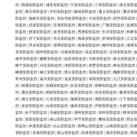
控
|
西城安防监控
|
浦东安防监控
|
宁波安防监控
|
三明安防监控
|
淮北安防
监控
|
黄石安防监控
|
开封安防监控
|
曲靖安防监控
|
遵义安防监控
|
重庆安
防监控
|
嘉峪关安防监控
|
克拉玛依安防监控
|
大连安防监控
|
四平安防监控
防监控
|
武进安防监控
|
滨湖安防监控
|
通州安防监控
|
广陵安防监控
|
盐都
防监控
|
慈溪安防监控
|
龙湾安防监控
|
秀洲安防监控
|
长兴安防监控
|
柯桥
防监控
|
历下安防监控
|
市北安防监控
|
海珠安防监控
|
罗湖安防监控
|
江北
防监控
|
萍乡安防监控
|
淄博安防监控
|
珠海安防监控
|
柳州安防监控
|
湘潭
岛安防监控
|
朔州安防监控
|
乌海安防监控
|
吴忠安防监控
|
宝鸡安防监控
|
南开安防监控
|
建邺安防监控
|
姑苏安防监控
|
句容安防监控
|
新北安防监控
睢宁安防监控
|
兴化安防监控
|
沭阳安防监控
|
拱墅安防监控
|
奉化安防监控
嵊泗安防监控
|
椒江安防监控
|
缙云安防监控
|
瑶海安防监控
|
槐荫安防监控
常州安防监控
|
嘉兴安防监控
|
龙岩安防监控
|
阜阳安防监控
|
九江安防监控
控
|
昭通安防监控
|
安顺安防监控
|
自贡安防监控
|
邯郸安防监控
|
阳泉安防
控
|
通化安防监控
|
鹤岗安防监控
|
林芝安防监控
|
河东安防监控
|
秦淮安防
控
|
灌云安防监控
|
云龙安防监控
|
海陵安防监控
|
泗阳安防监控
|
江干安防
控
|
龙游安防监控
|
仙居安防监控
|
遂昌安防监控
|
庐阳安防监控
|
天桥安防
监控
|
长宁安防监控
|
无锡安防监控
|
湖州安防监控
|
漳州安防监控
|
蚌埠安
监控
|
安阳安防监控
|
保山安防监控
|
毕节安防监控
|
攀枝花安防监控
|
邢台
防监控
|
本溪安防监控
|
白山安防监控
|
双鸭山安防监控
|
山南安防监控
|
红
安防监控
|
东海安防监控
|
泉山安防监控
|
高港安防监控
|
泗洪安防监控
|
西