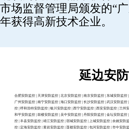
市场监督管理局颁发的“广
年获得高新技术企业。
延边安防
合肥安防监控
|
天津安防监控
|
北京安防监控
|
南京安防监控
|
东城安防监控
广州安防监控
|
南宁安防监控
|
海口安防监控
|
长沙安防监控
|
武汉安防监控
控
|
呼和浩特安防监控
|
银川安防监控
|
西宁安防监控
|
西安安防监控
|
兰州
和平安防监控
|
鼓楼安防监控
|
吴中安防监控
|
丹阳安防监控
|
金坛安防监控
控
|
丰县安防监控
|
靖江安防监控
|
宿城安防监控
|
上城安防监控
|
余姚安防
控
|
定海安防监控
|
黄岩安防监控
|
莲都安防监控
|
包河安防监控
|
市中安防