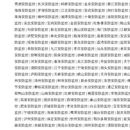
秀洲安防监控
|
长兴安防监控
|
柯桥安防监控
|
金东安防监控
|
衢江安防监控
海珠安防监控
|
罗湖安防监控
|
江北安防监控
|
宣武安防监控
|
闵行安防监控
珠海安防监控
|
柳州安防监控
|
湘潭安防监控
|
十堰安防监控
|
洛阳安防监控
监控
|
吴忠安防监控
|
宝鸡安防监控
|
金昌安防监控
|
吐鲁番安防监控
|
鞍山
防监控
|
句容安防监控
|
新北安防监控
|
惠山安防监控
|
海门安防监控
|
江都
防监控
|
拱墅安防监控
|
奉化安防监控
|
瓯海安防监控
|
嘉善安防监控
|
安吉
防监控
|
瑶海安防监控
|
槐荫安防监控
|
黄岛安防监控
|
荔湾安防监控
|
盐田
防监控
|
阜阳安防监控
|
九江安防监控
|
枣庄安防监控
|
汕头安防监控
|
来宾
安防监控
|
邯郸安防监控
|
阳泉安防监控
|
赤峰安防监控
|
固原安防监控
|
咸
安防监控
|
河东安防监控
|
秦淮安防监控
|
吴江安防监控
|
丹徒安防监控
|
天
安防监控
|
泗阳安防监控
|
江干安防监控
|
宁海安防监控
|
洞头安防监控
|
海
安防监控
|
庐阳安防监控
|
天桥安防监控
|
崂山安防监控
|
天河安防监控
|
南
州安防监控
|
漳州安防监控
|
蚌埠安防监控
|
新余安防监控
|
东营安防监控
|
节安防监控
|
攀枝花安防监控
|
邢台安防监控
|
长治安防监控
|
通辽安防监控
双鸭山安防监控
|
山南安防监控
|
红桥安防监控
|
栖霞安防监控
|
常熟安防监
控
|
高港安防监控
|
泗洪安防监控
|
西湖安防监控
|
象山安防监控
|
瑞安安防
控
|
肥东安防监控
|
历城安防监控
|
李沧安防监控
|
白云安防监控
|
宝安安防
监控
|
宁德安防监控
|
淮南安防监控
|
鹰潭安防监控
|
烟台安防监控
|
韶关安
监控
|
泸州安防监控
|
保定安防监控
|
忻州安防监控
|
鄂尔多斯安防监控
|
延
曲安防监控
|
东丽安防监控
|
雨花台安防监控
|
润州安防监控
|
溧阳安防监控