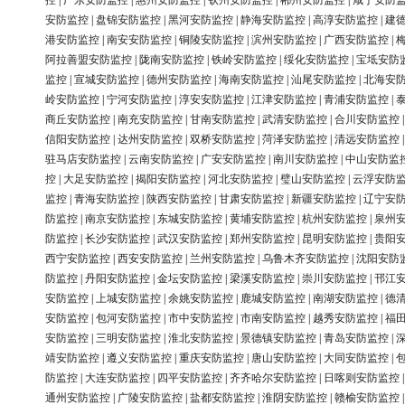
控
|
广东安防监控
|
惠州安防监控
|
钦州安防监控
|
郴州安防监控
|
咸宁安防
安防监控
|
盘锦安防监控
|
黑河安防监控
|
静海安防监控
|
高淳安防监控
|
建
港安防监控
|
南安安防监控
|
铜陵安防监控
|
滨州安防监控
|
广西安防监控
|
阿拉善盟安防监控
|
陇南安防监控
|
铁岭安防监控
|
绥化安防监控
|
宝坻安防
监控
|
宣城安防监控
|
德州安防监控
|
海南安防监控
|
汕尾安防监控
|
北海安
岭安防监控
|
宁河安防监控
|
淳安安防监控
|
江津安防监控
|
青浦安防监控
|
商丘安防监控
|
南充安防监控
|
甘南安防监控
|
武清安防监控
|
合川安防监控
信阳安防监控
|
达州安防监控
|
双桥安防监控
|
菏泽安防监控
|
清远安防监控
驻马店安防监控
|
云南安防监控
|
广安安防监控
|
南川安防监控
|
中山安防监
控
|
大足安防监控
|
揭阳安防监控
|
河北安防监控
|
璧山安防监控
|
云浮安防
监控
|
青海安防监控
|
陕西安防监控
|
甘肃安防监控
|
新疆安防监控
|
辽宁安
防监控
|
南京安防监控
|
东城安防监控
|
黄埔安防监控
|
杭州安防监控
|
泉州
防监控
|
长沙安防监控
|
武汉安防监控
|
郑州安防监控
|
昆明安防监控
|
贵阳
西宁安防监控
|
西安安防监控
|
兰州安防监控
|
乌鲁木齐安防监控
|
沈阳安防
防监控
|
丹阳安防监控
|
金坛安防监控
|
梁溪安防监控
|
崇川安防监控
|
邗江
安防监控
|
上城安防监控
|
余姚安防监控
|
鹿城安防监控
|
南湖安防监控
|
德
安防监控
|
包河安防监控
|
市中安防监控
|
市南安防监控
|
越秀安防监控
|
福
安防监控
|
三明安防监控
|
淮北安防监控
|
景德镇安防监控
|
青岛安防监控
|
靖安防监控
|
遵义安防监控
|
重庆安防监控
|
唐山安防监控
|
大同安防监控
|
防监控
|
大连安防监控
|
四平安防监控
|
齐齐哈尔安防监控
|
日喀则安防监控
通州安防监控
|
广陵安防监控
|
盐都安防监控
|
淮阴安防监控
|
赣榆安防监控