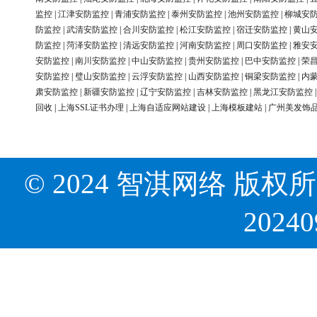
监控
|
江津安防监控
|
青浦安防监控
|
泰州安防监控
|
池州安防监控
|
柳城安
防监控
|
武清安防监控
|
合川安防监控
|
松江安防监控
|
宿迁安防监控
|
黄山
防监控
|
菏泽安防监控
|
清远安防监控
|
河南安防监控
|
周口安防监控
|
雅安
安防监控
|
南川安防监控
|
中山安防监控
|
贵州安防监控
|
巴中安防监控
|
荣
安防监控
|
璧山安防监控
|
云浮安防监控
|
山西安防监控
|
铜梁安防监控
|
内
肃安防监控
|
新疆安防监控
|
辽宁安防监控
|
吉林安防监控
|
黑龙江安防监控
回收
|
上海SSL证书办理
|
上海自适应网站建设
|
上海模板建站
|
广州美发饰
© 2024 智淇网络 版权所有 Al
2024