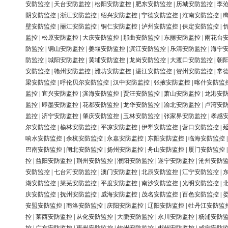
安防监控
|
天台安防监控
|
松阳安防监控
|
肥东安防监控
|
历城安防监控
|
李
阴安防监控
|
浙江安防监控
|
绍兴安防监控
|
宁德安防监控
|
淮南安防监控
|
壁安防监控
|
丽江安防监控
|
铜仁安防监控
|
泸州安防监控
|
保定安防监控
|
监控
|
松原安防监控
|
大庆安防监控
|
那曲安防监控
|
东丽安防监控
|
雨花台
防监控
|
铜山安防监控
|
姜堰安防监控
|
滨江安防监控
|
乐清安防监控
|
海宁
防监控
|
城阳安防监控
|
黄埔安防监控
|
龙岗安防监控
|
大渡口安防监控
|
朝
安防监控
|
赣州安防监控
|
潍坊安防监控
|
湛江安防监控
|
贺州安防监控
|
常
梁安防监控
|
呼伦贝尔安防监控
|
汉中安防监控
|
张掖安防监控
|
喀什安防监
监控
|
宜兴安防监控
|
滨海安防监控
|
贾汪安防监控
|
萧山安防监控
|
龙港安
监控
|
即墨安防监控
|
花都安防监控
|
龙华安防监控
|
渝北安防监控
|
卢湾安
监控
|
济宁安防监控
|
肇庆安防监控
|
玉林安防监控
|
张家界安防监控
|
孝感
尔安防监控
|
榆林安防监控
|
平凉安防监控
|
伊犁安防监控
|
营口安防监控
|
响水安防监控
|
余杭安防监控
|
永嘉安防监控
|
东阳安防监控
|
临海安防监控
巴南安防监控
|
闸北安防监控
|
扬州安防监控
|
舟山安防监控
|
厦门安防监控
控
|
益阳安防监控
|
荆州安防监控
|
濮阳安防监控
|
遂宁安防监控
|
沧州安防
安防监控
|
七台河安防监控
|
澳门安防监控
|
北辰安防监控
|
江宁安防监控
|
湖安防监控
|
莱芜安防监控
|
平度安防监控
|
南沙安防监控
|
光明安防监控
|
庆安防监控
|
抚州安防监控
|
威海安防监控
|
茂名安防监控
|
百色安防监控
|
安盟安防监控
|
商洛安防监控
|
庆阳安防监控
|
辽阳安防监控
|
牡丹江安防监
控
|
莱西安防监控
|
从化安防监控
|
大鹏安防监控
|
永川安防监控
|
杨浦安防