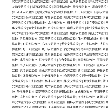
滨江安防监控
|
乐清安防监控
|
海宁安防监控
|
兰溪安防监控
|
开化安防监控
龙岗安防监控
|
大渡口安防监控
|
朝阳安防监控
|
静安安防监控
|
昆山安防监
控
|
湛江安防监控
|
贺州安防监控
|
常德安防监控
|
荆门安防监控
|
新乡安防
安防监控
|
张掖安防监控
|
喀什安防监控
|
锦州安防监控
|
白城安防监控
|
伊
汪安防监控
|
萧山安防监控
|
龙港安防监控
|
桐乡安防监控
|
义乌安防监控
|
华安防监控
|
渝北安防监控
|
卢湾安防监控
|
南通安防监控
|
衢州安防监控
|
林安防监控
|
张家界安防监控
|
孝感安防监控
|
焦作安防监控
|
临沧安防监控
监控
|
伊犁安防监控
|
营口安防监控
|
延边安防监控
|
佳木斯安防监控
|
香港
防监控
|
东阳安防监控
|
临海安防监控
|
景宁安防监控
|
庐江安防监控
|
济阳
防监控
|
舟山安防监控
|
厦门安防监控
|
江西安防监控
|
马鞍山安防监控
|
宜
安防监控
|
遂宁安防监控
|
沧州安防监控
|
临汾安防监控
|
乌兰察布安防监控
监控
|
北辰安防监控
|
江宁安防监控
|
东台安防监控
|
富阳安防监控
|
平阳安
监控
|
南沙安防监控
|
光明安防监控
|
北碚安防监控
|
虹口安防监控
|
盐城安
监控
|
茂名安防监控
|
百色安防监控
|
娄底安防监控
|
黄冈安防监控
|
许昌安
防监控
|
辽阳安防监控
|
牡丹江安防监控
|
台湾安防监控
|
蓟州安防监控
|
溧
安防监控
|
永川安防监控
|
杨浦安防监控
|
淮安安防监控
|
丽水安防监控
|
晋
安防监控
|
郴州安防监控
|
咸宁安防监控
|
漯河安防监控
|
乐山安防监控
|
衡
控
|
静海安防监控
|
高淳安防监控
|
建德安防监控
|
文成安防监控
|
平阴安防
监控
|
滨州安防监控
|
广西安防监控
|
梅州安防监控
|
河池安防监控
|
永州安
岭安防监控
|
绥化安防监控
|
宝坻安防监控
|
桐庐安防监控
|
泰顺安防监控
|
南安防监控
|
汕尾安防监控
|
北海安防监控
|
怀化安防监控
|
南阳安防监控
|