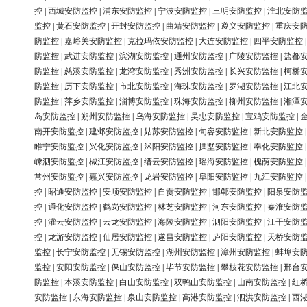
控
|
西城安防监控
|
浦东安防监控
|
宁波安防监控
|
三明安防监控
|
淮北安防
监控
|
黄石安防监控
|
开封安防监控
|
曲靖安防监控
|
遵义安防监控
|
重庆安
防监控
|
嘉峪关安防监控
|
克拉玛依安防监控
|
大连安防监控
|
四平安防监控
防监控
|
武进安防监控
|
滨湖安防监控
|
通州安防监控
|
广陵安防监控
|
盐都
防监控
|
慈溪安防监控
|
龙湾安防监控
|
秀洲安防监控
|
长兴安防监控
|
柯桥
防监控
|
历下安防监控
|
市北安防监控
|
海珠安防监控
|
罗湖安防监控
|
江北
防监控
|
萍乡安防监控
|
淄博安防监控
|
珠海安防监控
|
柳州安防监控
|
湘潭
岛安防监控
|
朔州安防监控
|
乌海安防监控
|
吴忠安防监控
|
宝鸡安防监控
|
南开安防监控
|
建邺安防监控
|
姑苏安防监控
|
句容安防监控
|
新北安防监控
睢宁安防监控
|
兴化安防监控
|
沭阳安防监控
|
拱墅安防监控
|
奉化安防监控
嵊泗安防监控
|
椒江安防监控
|
缙云安防监控
|
瑶海安防监控
|
槐荫安防监控
常州安防监控
|
嘉兴安防监控
|
龙岩安防监控
|
阜阳安防监控
|
九江安防监控
控
|
昭通安防监控
|
安顺安防监控
|
自贡安防监控
|
邯郸安防监控
|
阳泉安防
控
|
通化安防监控
|
鹤岗安防监控
|
林芝安防监控
|
河东安防监控
|
秦淮安防
控
|
灌云安防监控
|
云龙安防监控
|
海陵安防监控
|
泗阳安防监控
|
江干安防
控
|
龙游安防监控
|
仙居安防监控
|
遂昌安防监控
|
庐阳安防监控
|
天桥安防
监控
|
长宁安防监控
|
无锡安防监控
|
湖州安防监控
|
漳州安防监控
|
蚌埠安
监控
|
安阳安防监控
|
保山安防监控
|
毕节安防监控
|
攀枝花安防监控
|
邢台
防监控
|
本溪安防监控
|
白山安防监控
|
双鸭山安防监控
|
山南安防监控
|
红
安防监控
|
东海安防监控
|
泉山安防监控
|
高港安防监控
|
泗洪安防监控
|
西