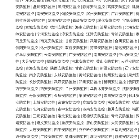
控
|
广东安防监控
|
惠州安防监控
|
钦州安防监控
|
郴州安防监控
|
咸宁安防
安防监控
|
盘锦安防监控
|
黑河安防监控
|
静海安防监控
|
高淳安防监控
|
建
港安防监控
|
南安安防监控
|
铜陵安防监控
|
滨州安防监控
|
广西安防监控
|
阿拉善盟安防监控
|
陇南安防监控
|
铁岭安防监控
|
绥化安防监控
|
宝坻安防
监控
|
宣城安防监控
|
德州安防监控
|
海南安防监控
|
汕尾安防监控
|
北海安
岭安防监控
|
宁河安防监控
|
淳安安防监控
|
江津安防监控
|
青浦安防监控
|
商丘安防监控
|
南充安防监控
|
甘南安防监控
|
武清安防监控
|
合川安防监控
信阳安防监控
|
达州安防监控
|
双桥安防监控
|
菏泽安防监控
|
清远安防监控
驻马店安防监控
|
云南安防监控
|
广安安防监控
|
南川安防监控
|
中山安防监
控
|
大足安防监控
|
揭阳安防监控
|
河北安防监控
|
璧山安防监控
|
云浮安防
监控
|
青海安防监控
|
陕西安防监控
|
甘肃安防监控
|
新疆安防监控
|
辽宁安
防监控
|
南京安防监控
|
东城安防监控
|
黄埔安防监控
|
杭州安防监控
|
泉州
防监控
|
长沙安防监控
|
武汉安防监控
|
郑州安防监控
|
昆明安防监控
|
贵阳
西宁安防监控
|
西安安防监控
|
兰州安防监控
|
乌鲁木齐安防监控
|
沈阳安防
防监控
|
丹阳安防监控
|
金坛安防监控
|
梁溪安防监控
|
崇川安防监控
|
邗江
安防监控
|
上城安防监控
|
余姚安防监控
|
鹿城安防监控
|
南湖安防监控
|
德
安防监控
|
包河安防监控
|
市中安防监控
|
市南安防监控
|
越秀安防监控
|
福
安防监控
|
三明安防监控
|
淮北安防监控
|
景德镇安防监控
|
青岛安防监控
|
靖安防监控
|
遵义安防监控
|
重庆安防监控
|
唐山安防监控
|
大同安防监控
|
防监控
|
大连安防监控
|
四平安防监控
|
齐齐哈尔安防监控
|
日喀则安防监控
通州安防监控
|
广陵安防监控
|
盐都安防监控
|
淮阴安防监控
|
赣榆安防监控