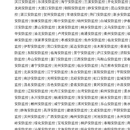
滨江安防监控
|
乐清安防监控
|
海宁安防监控
|
兰溪安防监控
|
开化安防监控
龙岗安防监控
|
大渡口安防监控
|
朝阳安防监控
|
静安安防监控
|
昆山安防监
控
|
湛江安防监控
|
贺州安防监控
|
常德安防监控
|
荆门安防监控
|
新乡安防
安防监控
|
张掖安防监控
|
喀什安防监控
|
锦州安防监控
|
白城安防监控
|
伊
汪安防监控
|
萧山安防监控
|
龙港安防监控
|
桐乡安防监控
|
义乌安防监控
|
华安防监控
|
渝北安防监控
|
卢湾安防监控
|
南通安防监控
|
衢州安防监控
|
林安防监控
|
张家界安防监控
|
孝感安防监控
|
焦作安防监控
|
临沧安防监控
监控
|
伊犁安防监控
|
营口安防监控
|
延边安防监控
|
佳木斯安防监控
|
香港
防监控
|
东阳安防监控
|
临海安防监控
|
景宁安防监控
|
庐江安防监控
|
济阳
防监控
|
舟山安防监控
|
厦门安防监控
|
江西安防监控
|
马鞍山安防监控
|
宜
安防监控
|
遂宁安防监控
|
沧州安防监控
|
临汾安防监控
|
乌兰察布安防监控
监控
|
北辰安防监控
|
江宁安防监控
|
东台安防监控
|
富阳安防监控
|
平阳安
监控
|
南沙安防监控
|
光明安防监控
|
北碚安防监控
|
虹口安防监控
|
盐城安
监控
|
茂名安防监控
|
百色安防监控
|
娄底安防监控
|
黄冈安防监控
|
许昌安
防监控
|
辽阳安防监控
|
牡丹江安防监控
|
台湾安防监控
|
蓟州安防监控
|
溧
安防监控
|
永川安防监控
|
杨浦安防监控
|
淮安安防监控
|
丽水安防监控
|
晋
安防监控
|
郴州安防监控
|
咸宁安防监控
|
漯河安防监控
|
乐山安防监控
|
衡
控
|
静海安防监控
|
高淳安防监控
|
建德安防监控
|
文成安防监控
|
平阴安防
监控
|
滨州安防监控
|
广西安防监控
|
梅州安防监控
|
河池安防监控
|
永州安
岭安防监控
|
绥化安防监控
|
宝坻安防监控
|
桐庐安防监控
|
泰顺安防监控
|
南安防监控
|
汕尾安防监控
|
北海安防监控
|
怀化安防监控
|
南阳安防监控
|