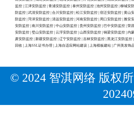
监控
|
江津安防监控
|
青浦安防监控
|
泰州安防监控
|
池州安防监控
|
柳城安
防监控
|
武清安防监控
|
合川安防监控
|
松江安防监控
|
宿迁安防监控
|
黄山
防监控
|
菏泽安防监控
|
清远安防监控
|
河南安防监控
|
周口安防监控
|
雅安
安防监控
|
南川安防监控
|
中山安防监控
|
贵州安防监控
|
巴中安防监控
|
荣
安防监控
|
璧山安防监控
|
云浮安防监控
|
山西安防监控
|
铜梁安防监控
|
内
肃安防监控
|
新疆安防监控
|
辽宁安防监控
|
吉林安防监控
|
黑龙江安防监控
回收
|
上海SSL证书办理
|
上海自适应网站建设
|
上海模板建站
|
广州美发饰
© 2024 智淇网络 版权所有 Al
2024