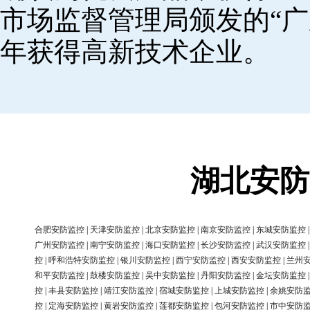
市场监督管理局颁发的“广
年获得高新技术企业。
湖北安防
合肥安防监控
|
天津安防监控
|
北京安防监控
|
南京安防监控
|
东城安防监控
广州安防监控
|
南宁安防监控
|
海口安防监控
|
长沙安防监控
|
武汉安防监控
控
|
呼和浩特安防监控
|
银川安防监控
|
西宁安防监控
|
西安安防监控
|
兰州
和平安防监控
|
鼓楼安防监控
|
吴中安防监控
|
丹阳安防监控
|
金坛安防监控
控
|
丰县安防监控
|
靖江安防监控
|
宿城安防监控
|
上城安防监控
|
余姚安防
控
|
定海安防监控
|
黄岩安防监控
|
莲都安防监控
|
包河安防监控
|
市中安防