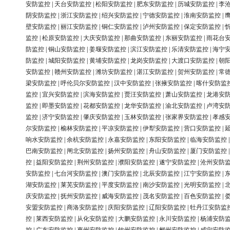
安防监控
|
天台安防监控
|
松阳安防监控
|
肥东安防监控
|
历城安防监控
|
李
阴安防监控
|
浙江安防监控
|
绍兴安防监控
|
宁德安防监控
|
淮南安防监控
|
壁安防监控
|
丽江安防监控
|
铜仁安防监控
|
泸州安防监控
|
保定安防监控
|
监控
|
松原安防监控
|
大庆安防监控
|
那曲安防监控
|
东丽安防监控
|
雨花台
防监控
|
铜山安防监控
|
姜堰安防监控
|
滨江安防监控
|
乐清安防监控
|
海宁
防监控
|
城阳安防监控
|
黄埔安防监控
|
龙岗安防监控
|
大渡口安防监控
|
朝
安防监控
|
赣州安防监控
|
潍坊安防监控
|
湛江安防监控
|
贺州安防监控
|
常
梁安防监控
|
呼伦贝尔安防监控
|
汉中安防监控
|
张掖安防监控
|
喀什安防监
监控
|
宜兴安防监控
|
滨海安防监控
|
贾汪安防监控
|
萧山安防监控
|
龙港安
监控
|
即墨安防监控
|
花都安防监控
|
龙华安防监控
|
渝北安防监控
|
卢湾安
监控
|
济宁安防监控
|
肇庆安防监控
|
玉林安防监控
|
张家界安防监控
|
孝感
尔安防监控
|
榆林安防监控
|
平凉安防监控
|
伊犁安防监控
|
营口安防监控
|
响水安防监控
|
余杭安防监控
|
永嘉安防监控
|
东阳安防监控
|
临海安防监控
巴南安防监控
|
闸北安防监控
|
扬州安防监控
|
舟山安防监控
|
厦门安防监控
控
|
益阳安防监控
|
荆州安防监控
|
濮阳安防监控
|
遂宁安防监控
|
沧州安防
安防监控
|
七台河安防监控
|
澳门安防监控
|
北辰安防监控
|
江宁安防监控
|
湖安防监控
|
莱芜安防监控
|
平度安防监控
|
南沙安防监控
|
光明安防监控
|
庆安防监控
|
抚州安防监控
|
威海安防监控
|
茂名安防监控
|
百色安防监控
|
安盟安防监控
|
商洛安防监控
|
庆阳安防监控
|
辽阳安防监控
|
牡丹江安防监
控
|
莱西安防监控
|
从化安防监控
|
大鹏安防监控
|
永川安防监控
|
杨浦安防