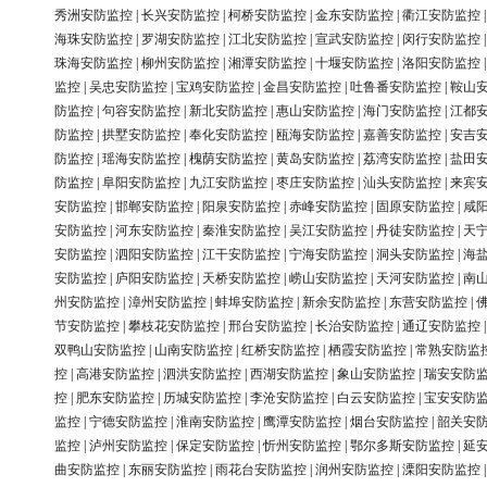
秀洲安防监控
|
长兴安防监控
|
柯桥安防监控
|
金东安防监控
|
衢江安防监控
海珠安防监控
|
罗湖安防监控
|
江北安防监控
|
宣武安防监控
|
闵行安防监控
珠海安防监控
|
柳州安防监控
|
湘潭安防监控
|
十堰安防监控
|
洛阳安防监控
监控
|
吴忠安防监控
|
宝鸡安防监控
|
金昌安防监控
|
吐鲁番安防监控
|
鞍山
防监控
|
句容安防监控
|
新北安防监控
|
惠山安防监控
|
海门安防监控
|
江都
防监控
|
拱墅安防监控
|
奉化安防监控
|
瓯海安防监控
|
嘉善安防监控
|
安吉
防监控
|
瑶海安防监控
|
槐荫安防监控
|
黄岛安防监控
|
荔湾安防监控
|
盐田
防监控
|
阜阳安防监控
|
九江安防监控
|
枣庄安防监控
|
汕头安防监控
|
来宾
安防监控
|
邯郸安防监控
|
阳泉安防监控
|
赤峰安防监控
|
固原安防监控
|
咸
安防监控
|
河东安防监控
|
秦淮安防监控
|
吴江安防监控
|
丹徒安防监控
|
天
安防监控
|
泗阳安防监控
|
江干安防监控
|
宁海安防监控
|
洞头安防监控
|
海
安防监控
|
庐阳安防监控
|
天桥安防监控
|
崂山安防监控
|
天河安防监控
|
南
州安防监控
|
漳州安防监控
|
蚌埠安防监控
|
新余安防监控
|
东营安防监控
|
节安防监控
|
攀枝花安防监控
|
邢台安防监控
|
长治安防监控
|
通辽安防监控
双鸭山安防监控
|
山南安防监控
|
红桥安防监控
|
栖霞安防监控
|
常熟安防监
控
|
高港安防监控
|
泗洪安防监控
|
西湖安防监控
|
象山安防监控
|
瑞安安防
控
|
肥东安防监控
|
历城安防监控
|
李沧安防监控
|
白云安防监控
|
宝安安防
监控
|
宁德安防监控
|
淮南安防监控
|
鹰潭安防监控
|
烟台安防监控
|
韶关安
监控
|
泸州安防监控
|
保定安防监控
|
忻州安防监控
|
鄂尔多斯安防监控
|
延
曲安防监控
|
东丽安防监控
|
雨花台安防监控
|
润州安防监控
|
溧阳安防监控