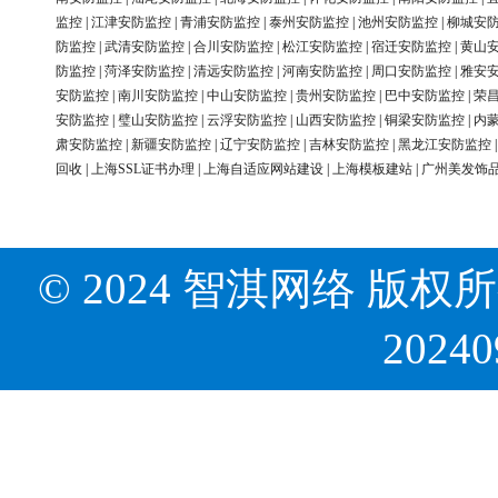
监控
|
江津安防监控
|
青浦安防监控
|
泰州安防监控
|
池州安防监控
|
柳城安
防监控
|
武清安防监控
|
合川安防监控
|
松江安防监控
|
宿迁安防监控
|
黄山
防监控
|
菏泽安防监控
|
清远安防监控
|
河南安防监控
|
周口安防监控
|
雅安
安防监控
|
南川安防监控
|
中山安防监控
|
贵州安防监控
|
巴中安防监控
|
荣
安防监控
|
璧山安防监控
|
云浮安防监控
|
山西安防监控
|
铜梁安防监控
|
内
肃安防监控
|
新疆安防监控
|
辽宁安防监控
|
吉林安防监控
|
黑龙江安防监控
回收
|
上海SSL证书办理
|
上海自适应网站建设
|
上海模板建站
|
广州美发饰
© 2024 智淇网络 版权所有 Al
2024