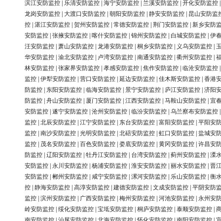
滨江安防监控
|
乐清安防监控
|
海宁安防监控
|
兰溪安防监控
|
开化安防监控
龙岗安防监控
|
大渡口安防监控
|
朝阳安防监控
|
静安安防监控
|
昆山安防监
控
|
湛江安防监控
|
贺州安防监控
|
常德安防监控
|
荆门安防监控
|
新乡安防
安防监控
|
张掖安防监控
|
喀什安防监控
|
锦州安防监控
|
白城安防监控
|
伊
汪安防监控
|
萧山安防监控
|
龙港安防监控
|
桐乡安防监控
|
义乌安防监控
|
华安防监控
|
渝北安防监控
|
卢湾安防监控
|
南通安防监控
|
衢州安防监控
|
林安防监控
|
张家界安防监控
|
孝感安防监控
|
焦作安防监控
|
临沧安防监控
监控
|
伊犁安防监控
|
营口安防监控
|
延边安防监控
|
佳木斯安防监控
|
香港
防监控
|
东阳安防监控
|
临海安防监控
|
景宁安防监控
|
庐江安防监控
|
济阳
防监控
|
舟山安防监控
|
厦门安防监控
|
江西安防监控
|
马鞍山安防监控
|
宜
安防监控
|
遂宁安防监控
|
沧州安防监控
|
临汾安防监控
|
乌兰察布安防监控
监控
|
北辰安防监控
|
江宁安防监控
|
东台安防监控
|
富阳安防监控
|
平阳安
监控
|
南沙安防监控
|
光明安防监控
|
北碚安防监控
|
虹口安防监控
|
盐城安
监控
|
茂名安防监控
|
百色安防监控
|
娄底安防监控
|
黄冈安防监控
|
许昌安
防监控
|
辽阳安防监控
|
牡丹江安防监控
|
台湾安防监控
|
蓟州安防监控
|
溧
安防监控
|
永川安防监控
|
杨浦安防监控
|
淮安安防监控
|
丽水安防监控
|
晋
安防监控
|
郴州安防监控
|
咸宁安防监控
|
漯河安防监控
|
乐山安防监控
|
衡
控
|
静海安防监控
|
高淳安防监控
|
建德安防监控
|
文成安防监控
|
平阴安防
监控
|
滨州安防监控
|
广西安防监控
|
梅州安防监控
|
河池安防监控
|
永州安
岭安防监控
|
绥化安防监控
|
宝坻安防监控
|
桐庐安防监控
|
泰顺安防监控
|
南安防监控
|
汕尾安防监控
|
北海安防监控
|
怀化安防监控
|
南阳安防监控
|