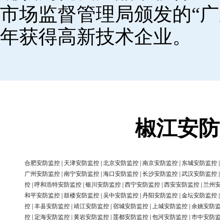
市场监督管理局颁发的“广
年获得高新技术企业。
椒江安防
合肥安防监控
|
天津安防监控
|
北京安防监控
|
南京安防监控
|
东城安防监控
广州安防监控
|
南宁安防监控
|
海口安防监控
|
长沙安防监控
|
武汉安防监控
控
|
呼和浩特安防监控
|
银川安防监控
|
西宁安防监控
|
西安安防监控
|
兰州
和平安防监控
|
鼓楼安防监控
|
吴中安防监控
|
丹阳安防监控
|
金坛安防监控
控
|
丰县安防监控
|
靖江安防监控
|
宿城安防监控
|
上城安防监控
|
余姚安防
控
|
定海安防监控
|
黄岩安防监控
|
莲都安防监控
|
包河安防监控
|
市中安防