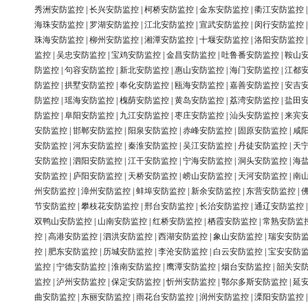
秀洲安防监控
|
长兴安防监控
|
柯桥安防监控
|
金东安防监控
|
衢江安防监控
海珠安防监控
|
罗湖安防监控
|
江北安防监控
|
宣武安防监控
|
闵行安防监控
珠海安防监控
|
柳州安防监控
|
湘潭安防监控
|
十堰安防监控
|
洛阳安防监控
监控
|
吴忠安防监控
|
宝鸡安防监控
|
金昌安防监控
|
吐鲁番安防监控
|
鞍山
防监控
|
句容安防监控
|
新北安防监控
|
惠山安防监控
|
海门安防监控
|
江都
防监控
|
拱墅安防监控
|
奉化安防监控
|
瓯海安防监控
|
嘉善安防监控
|
安吉
防监控
|
瑶海安防监控
|
槐荫安防监控
|
黄岛安防监控
|
荔湾安防监控
|
盐田
防监控
|
阜阳安防监控
|
九江安防监控
|
枣庄安防监控
|
汕头安防监控
|
来宾
安防监控
|
邯郸安防监控
|
阳泉安防监控
|
赤峰安防监控
|
固原安防监控
|
咸
安防监控
|
河东安防监控
|
秦淮安防监控
|
吴江安防监控
|
丹徒安防监控
|
天
安防监控
|
泗阳安防监控
|
江干安防监控
|
宁海安防监控
|
洞头安防监控
|
海
安防监控
|
庐阳安防监控
|
天桥安防监控
|
崂山安防监控
|
天河安防监控
|
南
州安防监控
|
漳州安防监控
|
蚌埠安防监控
|
新余安防监控
|
东营安防监控
|
节安防监控
|
攀枝花安防监控
|
邢台安防监控
|
长治安防监控
|
通辽安防监控
双鸭山安防监控
|
山南安防监控
|
红桥安防监控
|
栖霞安防监控
|
常熟安防监
控
|
高港安防监控
|
泗洪安防监控
|
西湖安防监控
|
象山安防监控
|
瑞安安防
控
|
肥东安防监控
|
历城安防监控
|
李沧安防监控
|
白云安防监控
|
宝安安防
监控
|
宁德安防监控
|
淮南安防监控
|
鹰潭安防监控
|
烟台安防监控
|
韶关安
监控
|
泸州安防监控
|
保定安防监控
|
忻州安防监控
|
鄂尔多斯安防监控
|
延
曲安防监控
|
东丽安防监控
|
雨花台安防监控
|
润州安防监控
|
溧阳安防监控