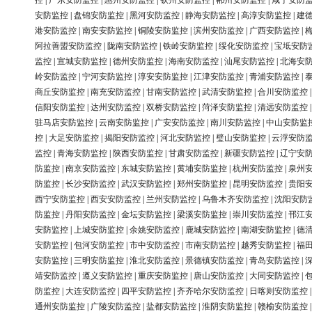
控
|
广东安防监控
|
惠州安防监控
|
钦州安防监控
|
郴州安防监控
|
咸宁安防
安防监控
|
盘锦安防监控
|
黑河安防监控
|
静海安防监控
|
高淳安防监控
|
建
港安防监控
|
南安安防监控
|
铜陵安防监控
|
滨州安防监控
|
广西安防监控
|
阿拉善盟安防监控
|
陇南安防监控
|
铁岭安防监控
|
绥化安防监控
|
宝坻安防
监控
|
宣城安防监控
|
德州安防监控
|
海南安防监控
|
汕尾安防监控
|
北海安
岭安防监控
|
宁河安防监控
|
淳安安防监控
|
江津安防监控
|
青浦安防监控
|
商丘安防监控
|
南充安防监控
|
甘南安防监控
|
武清安防监控
|
合川安防监控
信阳安防监控
|
达州安防监控
|
双桥安防监控
|
菏泽安防监控
|
清远安防监控
驻马店安防监控
|
云南安防监控
|
广安安防监控
|
南川安防监控
|
中山安防监
控
|
大足安防监控
|
揭阳安防监控
|
河北安防监控
|
璧山安防监控
|
云浮安防
监控
|
青海安防监控
|
陕西安防监控
|
甘肃安防监控
|
新疆安防监控
|
辽宁安
防监控
|
南京安防监控
|
东城安防监控
|
黄埔安防监控
|
杭州安防监控
|
泉州
防监控
|
长沙安防监控
|
武汉安防监控
|
郑州安防监控
|
昆明安防监控
|
贵阳
西宁安防监控
|
西安安防监控
|
兰州安防监控
|
乌鲁木齐安防监控
|
沈阳安防
防监控
|
丹阳安防监控
|
金坛安防监控
|
梁溪安防监控
|
崇川安防监控
|
邗江
安防监控
|
上城安防监控
|
余姚安防监控
|
鹿城安防监控
|
南湖安防监控
|
德
安防监控
|
包河安防监控
|
市中安防监控
|
市南安防监控
|
越秀安防监控
|
福
安防监控
|
三明安防监控
|
淮北安防监控
|
景德镇安防监控
|
青岛安防监控
|
靖安防监控
|
遵义安防监控
|
重庆安防监控
|
唐山安防监控
|
大同安防监控
|
防监控
|
大连安防监控
|
四平安防监控
|
齐齐哈尔安防监控
|
日喀则安防监控
通州安防监控
|
广陵安防监控
|
盐都安防监控
|
淮阴安防监控
|
赣榆安防监控