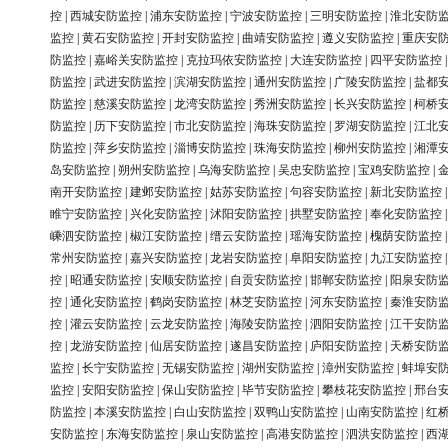
控
|
西城安防监控
|
浦东安防监控
|
宁波安防监控
|
三明安防监控
|
淮北安防
监控
|
黄石安防监控
|
开封安防监控
|
曲靖安防监控
|
遵义安防监控
|
重庆安
防监控
|
嘉峪关安防监控
|
克拉玛依安防监控
|
大连安防监控
|
四平安防监控
防监控
|
武进安防监控
|
滨湖安防监控
|
通州安防监控
|
广陵安防监控
|
盐都
防监控
|
慈溪安防监控
|
龙湾安防监控
|
秀洲安防监控
|
长兴安防监控
|
柯桥
防监控
|
历下安防监控
|
市北安防监控
|
海珠安防监控
|
罗湖安防监控
|
江北
防监控
|
萍乡安防监控
|
淄博安防监控
|
珠海安防监控
|
柳州安防监控
|
湘潭
岛安防监控
|
朔州安防监控
|
乌海安防监控
|
吴忠安防监控
|
宝鸡安防监控
|
南开安防监控
|
建邺安防监控
|
姑苏安防监控
|
句容安防监控
|
新北安防监控
睢宁安防监控
|
兴化安防监控
|
沭阳安防监控
|
拱墅安防监控
|
奉化安防监控
嵊泗安防监控
|
椒江安防监控
|
缙云安防监控
|
瑶海安防监控
|
槐荫安防监控
常州安防监控
|
嘉兴安防监控
|
龙岩安防监控
|
阜阳安防监控
|
九江安防监控
控
|
昭通安防监控
|
安顺安防监控
|
自贡安防监控
|
邯郸安防监控
|
阳泉安防
控
|
通化安防监控
|
鹤岗安防监控
|
林芝安防监控
|
河东安防监控
|
秦淮安防
控
|
灌云安防监控
|
云龙安防监控
|
海陵安防监控
|
泗阳安防监控
|
江干安防
控
|
龙游安防监控
|
仙居安防监控
|
遂昌安防监控
|
庐阳安防监控
|
天桥安防
监控
|
长宁安防监控
|
无锡安防监控
|
湖州安防监控
|
漳州安防监控
|
蚌埠安
监控
|
安阳安防监控
|
保山安防监控
|
毕节安防监控
|
攀枝花安防监控
|
邢台
防监控
|
本溪安防监控
|
白山安防监控
|
双鸭山安防监控
|
山南安防监控
|
红
安防监控
|
东海安防监控
|
泉山安防监控
|
高港安防监控
|
泗洪安防监控
|
西