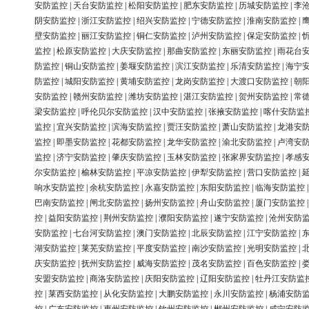
安防监控
|
天台安防监控
|
松阳安防监控
|
肥东安防监控
|
历城安防监控
|
李
阴安防监控
|
浙江安防监控
|
绍兴安防监控
|
宁德安防监控
|
淮南安防监控
|
壁安防监控
|
丽江安防监控
|
铜仁安防监控
|
泸州安防监控
|
保定安防监控
|
监控
|
松原安防监控
|
大庆安防监控
|
那曲安防监控
|
东丽安防监控
|
雨花台
防监控
|
铜山安防监控
|
姜堰安防监控
|
滨江安防监控
|
乐清安防监控
|
海宁
防监控
|
城阳安防监控
|
黄埔安防监控
|
龙岗安防监控
|
大渡口安防监控
|
朝
安防监控
|
赣州安防监控
|
潍坊安防监控
|
湛江安防监控
|
贺州安防监控
|
常
梁安防监控
|
呼伦贝尔安防监控
|
汉中安防监控
|
张掖安防监控
|
喀什安防监
监控
|
宜兴安防监控
|
滨海安防监控
|
贾汪安防监控
|
萧山安防监控
|
龙港安
监控
|
即墨安防监控
|
花都安防监控
|
龙华安防监控
|
渝北安防监控
|
卢湾安
监控
|
济宁安防监控
|
肇庆安防监控
|
玉林安防监控
|
张家界安防监控
|
孝感
尔安防监控
|
榆林安防监控
|
平凉安防监控
|
伊犁安防监控
|
营口安防监控
|
响水安防监控
|
余杭安防监控
|
永嘉安防监控
|
东阳安防监控
|
临海安防监控
巴南安防监控
|
闸北安防监控
|
扬州安防监控
|
舟山安防监控
|
厦门安防监控
控
|
益阳安防监控
|
荆州安防监控
|
濮阳安防监控
|
遂宁安防监控
|
沧州安防
安防监控
|
七台河安防监控
|
澳门安防监控
|
北辰安防监控
|
江宁安防监控
|
湖安防监控
|
莱芜安防监控
|
平度安防监控
|
南沙安防监控
|
光明安防监控
|
庆安防监控
|
抚州安防监控
|
威海安防监控
|
茂名安防监控
|
百色安防监控
|
安盟安防监控
|
商洛安防监控
|
庆阳安防监控
|
辽阳安防监控
|
牡丹江安防监
控
|
莱西安防监控
|
从化安防监控
|
大鹏安防监控
|
永川安防监控
|
杨浦安防