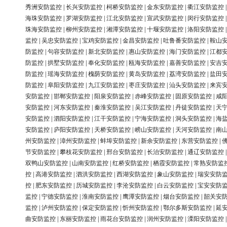
秀洲安防监控
|
长兴安防监控
|
柯桥安防监控
|
金东安防监控
|
衢江安防监控
海珠安防监控
|
罗湖安防监控
|
江北安防监控
|
宣武安防监控
|
闵行安防监控
珠海安防监控
|
柳州安防监控
|
湘潭安防监控
|
十堰安防监控
|
洛阳安防监控
监控
|
吴忠安防监控
|
宝鸡安防监控
|
金昌安防监控
|
吐鲁番安防监控
|
鞍山
防监控
|
句容安防监控
|
新北安防监控
|
惠山安防监控
|
海门安防监控
|
江都
防监控
|
拱墅安防监控
|
奉化安防监控
|
瓯海安防监控
|
嘉善安防监控
|
安吉
防监控
|
瑶海安防监控
|
槐荫安防监控
|
黄岛安防监控
|
荔湾安防监控
|
盐田
防监控
|
阜阳安防监控
|
九江安防监控
|
枣庄安防监控
|
汕头安防监控
|
来宾
安防监控
|
邯郸安防监控
|
阳泉安防监控
|
赤峰安防监控
|
固原安防监控
|
咸
安防监控
|
河东安防监控
|
秦淮安防监控
|
吴江安防监控
|
丹徒安防监控
|
天
安防监控
|
泗阳安防监控
|
江干安防监控
|
宁海安防监控
|
洞头安防监控
|
海
安防监控
|
庐阳安防监控
|
天桥安防监控
|
崂山安防监控
|
天河安防监控
|
南
州安防监控
|
漳州安防监控
|
蚌埠安防监控
|
新余安防监控
|
东营安防监控
|
节安防监控
|
攀枝花安防监控
|
邢台安防监控
|
长治安防监控
|
通辽安防监控
双鸭山安防监控
|
山南安防监控
|
红桥安防监控
|
栖霞安防监控
|
常熟安防监
控
|
高港安防监控
|
泗洪安防监控
|
西湖安防监控
|
象山安防监控
|
瑞安安防
控
|
肥东安防监控
|
历城安防监控
|
李沧安防监控
|
白云安防监控
|
宝安安防
监控
|
宁德安防监控
|
淮南安防监控
|
鹰潭安防监控
|
烟台安防监控
|
韶关安
监控
|
泸州安防监控
|
保定安防监控
|
忻州安防监控
|
鄂尔多斯安防监控
|
延
曲安防监控
|
东丽安防监控
|
雨花台安防监控
|
润州安防监控
|
溧阳安防监控