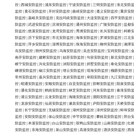
控
|
西城安防监控
|
浦东安防监控
|
宁波安防监控
|
三明安防监控
|
淮北安防
监控
|
黄石安防监控
|
开封安防监控
|
曲靖安防监控
|
遵义安防监控
|
重庆安
防监控
|
嘉峪关安防监控
|
克拉玛依安防监控
|
大连安防监控
|
四平安防监控
防监控
|
武进安防监控
|
滨湖安防监控
|
通州安防监控
|
广陵安防监控
|
盐都
防监控
|
慈溪安防监控
|
龙湾安防监控
|
秀洲安防监控
|
长兴安防监控
|
柯桥
防监控
|
历下安防监控
|
市北安防监控
|
海珠安防监控
|
罗湖安防监控
|
江北
防监控
|
萍乡安防监控
|
淄博安防监控
|
珠海安防监控
|
柳州安防监控
|
湘潭
岛安防监控
|
朔州安防监控
|
乌海安防监控
|
吴忠安防监控
|
宝鸡安防监控
|
南开安防监控
|
建邺安防监控
|
姑苏安防监控
|
句容安防监控
|
新北安防监控
睢宁安防监控
|
兴化安防监控
|
沭阳安防监控
|
拱墅安防监控
|
奉化安防监控
嵊泗安防监控
|
椒江安防监控
|
缙云安防监控
|
瑶海安防监控
|
槐荫安防监控
常州安防监控
|
嘉兴安防监控
|
龙岩安防监控
|
阜阳安防监控
|
九江安防监控
控
|
昭通安防监控
|
安顺安防监控
|
自贡安防监控
|
邯郸安防监控
|
阳泉安防
控
|
通化安防监控
|
鹤岗安防监控
|
林芝安防监控
|
河东安防监控
|
秦淮安防
控
|
灌云安防监控
|
云龙安防监控
|
海陵安防监控
|
泗阳安防监控
|
江干安防
控
|
龙游安防监控
|
仙居安防监控
|
遂昌安防监控
|
庐阳安防监控
|
天桥安防
监控
|
长宁安防监控
|
无锡安防监控
|
湖州安防监控
|
漳州安防监控
|
蚌埠安
监控
|
安阳安防监控
|
保山安防监控
|
毕节安防监控
|
攀枝花安防监控
|
邢台
防监控
|
本溪安防监控
|
白山安防监控
|
双鸭山安防监控
|
山南安防监控
|
红
安防监控
|
东海安防监控
|
泉山安防监控
|
高港安防监控
|
泗洪安防监控
|
西