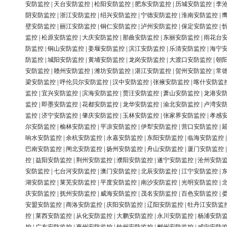
安防监控
|
天台安防监控
|
松阳安防监控
|
肥东安防监控
|
历城安防监控
|
李
阴安防监控
|
浙江安防监控
|
绍兴安防监控
|
宁德安防监控
|
淮南安防监控
|
壁安防监控
|
丽江安防监控
|
铜仁安防监控
|
泸州安防监控
|
保定安防监控
|
监控
|
松原安防监控
|
大庆安防监控
|
那曲安防监控
|
东丽安防监控
|
雨花台
防监控
|
铜山安防监控
|
姜堰安防监控
|
滨江安防监控
|
乐清安防监控
|
海宁
防监控
|
城阳安防监控
|
黄埔安防监控
|
龙岗安防监控
|
大渡口安防监控
|
朝
安防监控
|
赣州安防监控
|
潍坊安防监控
|
湛江安防监控
|
贺州安防监控
|
常
梁安防监控
|
呼伦贝尔安防监控
|
汉中安防监控
|
张掖安防监控
|
喀什安防监
监控
|
宜兴安防监控
|
滨海安防监控
|
贾汪安防监控
|
萧山安防监控
|
龙港安
监控
|
即墨安防监控
|
花都安防监控
|
龙华安防监控
|
渝北安防监控
|
卢湾安
监控
|
济宁安防监控
|
肇庆安防监控
|
玉林安防监控
|
张家界安防监控
|
孝感
尔安防监控
|
榆林安防监控
|
平凉安防监控
|
伊犁安防监控
|
营口安防监控
|
响水安防监控
|
余杭安防监控
|
永嘉安防监控
|
东阳安防监控
|
临海安防监控
巴南安防监控
|
闸北安防监控
|
扬州安防监控
|
舟山安防监控
|
厦门安防监控
控
|
益阳安防监控
|
荆州安防监控
|
濮阳安防监控
|
遂宁安防监控
|
沧州安防
安防监控
|
七台河安防监控
|
澳门安防监控
|
北辰安防监控
|
江宁安防监控
|
湖安防监控
|
莱芜安防监控
|
平度安防监控
|
南沙安防监控
|
光明安防监控
|
庆安防监控
|
抚州安防监控
|
威海安防监控
|
茂名安防监控
|
百色安防监控
|
安盟安防监控
|
商洛安防监控
|
庆阳安防监控
|
辽阳安防监控
|
牡丹江安防监
控
|
莱西安防监控
|
从化安防监控
|
大鹏安防监控
|
永川安防监控
|
杨浦安防