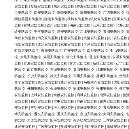
控
|
广东安防监控
|
惠州安防监控
|
钦州安防监控
|
郴州安防监控
|
咸宁安防
安防监控
|
盘锦安防监控
|
黑河安防监控
|
静海安防监控
|
高淳安防监控
|
建
港安防监控
|
南安安防监控
|
铜陵安防监控
|
滨州安防监控
|
广西安防监控
|
阿拉善盟安防监控
|
陇南安防监控
|
铁岭安防监控
|
绥化安防监控
|
宝坻安防
监控
|
宣城安防监控
|
德州安防监控
|
海南安防监控
|
汕尾安防监控
|
北海安
岭安防监控
|
宁河安防监控
|
淳安安防监控
|
江津安防监控
|
青浦安防监控
|
商丘安防监控
|
南充安防监控
|
甘南安防监控
|
武清安防监控
|
合川安防监控
信阳安防监控
|
达州安防监控
|
双桥安防监控
|
菏泽安防监控
|
清远安防监控
驻马店安防监控
|
云南安防监控
|
广安安防监控
|
南川安防监控
|
中山安防监
控
|
大足安防监控
|
揭阳安防监控
|
河北安防监控
|
璧山安防监控
|
云浮安防
监控
|
青海安防监控
|
陕西安防监控
|
甘肃安防监控
|
新疆安防监控
|
辽宁安
防监控
|
南京安防监控
|
东城安防监控
|
黄埔安防监控
|
杭州安防监控
|
泉州
防监控
|
长沙安防监控
|
武汉安防监控
|
郑州安防监控
|
昆明安防监控
|
贵阳
西宁安防监控
|
西安安防监控
|
兰州安防监控
|
乌鲁木齐安防监控
|
沈阳安防
防监控
|
丹阳安防监控
|
金坛安防监控
|
梁溪安防监控
|
崇川安防监控
|
邗江
安防监控
|
上城安防监控
|
余姚安防监控
|
鹿城安防监控
|
南湖安防监控
|
德
安防监控
|
包河安防监控
|
市中安防监控
|
市南安防监控
|
越秀安防监控
|
福
安防监控
|
三明安防监控
|
淮北安防监控
|
景德镇安防监控
|
青岛安防监控
|
靖安防监控
|
遵义安防监控
|
重庆安防监控
|
唐山安防监控
|
大同安防监控
|
防监控
|
大连安防监控
|
四平安防监控
|
齐齐哈尔安防监控
|
日喀则安防监控
通州安防监控
|
广陵安防监控
|
盐都安防监控
|
淮阴安防监控
|
赣榆安防监控