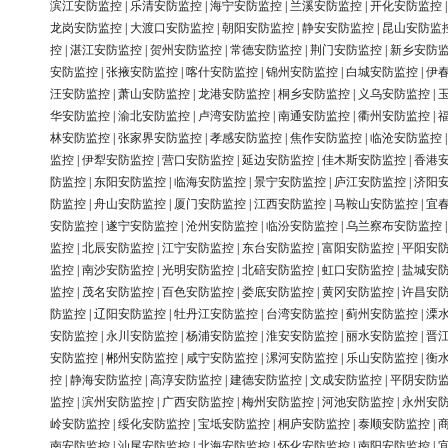
滨江安防监控
|
乐清安防监控
|
海宁安防监控
|
兰溪安防监控
|
开化安防监控
龙岗安防监控
|
大渡口安防监控
|
朝阳安防监控
|
静安安防监控
|
昆山安防监
控
|
湛江安防监控
|
贺州安防监控
|
常德安防监控
|
荆门安防监控
|
新乡安防
安防监控
|
张掖安防监控
|
喀什安防监控
|
锦州安防监控
|
白城安防监控
|
伊
汪安防监控
|
萧山安防监控
|
龙港安防监控
|
桐乡安防监控
|
义乌安防监控
|
华安防监控
|
渝北安防监控
|
卢湾安防监控
|
南通安防监控
|
衢州安防监控
|
林安防监控
|
张家界安防监控
|
孝感安防监控
|
焦作安防监控
|
临沧安防监控
监控
|
伊犁安防监控
|
营口安防监控
|
延边安防监控
|
佳木斯安防监控
|
香港
防监控
|
东阳安防监控
|
临海安防监控
|
景宁安防监控
|
庐江安防监控
|
济阳
防监控
|
舟山安防监控
|
厦门安防监控
|
江西安防监控
|
马鞍山安防监控
|
宜
安防监控
|
遂宁安防监控
|
沧州安防监控
|
临汾安防监控
|
乌兰察布安防监控
监控
|
北辰安防监控
|
江宁安防监控
|
东台安防监控
|
富阳安防监控
|
平阳安
监控
|
南沙安防监控
|
光明安防监控
|
北碚安防监控
|
虹口安防监控
|
盐城安
监控
|
茂名安防监控
|
百色安防监控
|
娄底安防监控
|
黄冈安防监控
|
许昌安
防监控
|
辽阳安防监控
|
牡丹江安防监控
|
台湾安防监控
|
蓟州安防监控
|
溧
安防监控
|
永川安防监控
|
杨浦安防监控
|
淮安安防监控
|
丽水安防监控
|
晋
安防监控
|
郴州安防监控
|
咸宁安防监控
|
漯河安防监控
|
乐山安防监控
|
衡
控
|
静海安防监控
|
高淳安防监控
|
建德安防监控
|
文成安防监控
|
平阴安防
监控
|
滨州安防监控
|
广西安防监控
|
梅州安防监控
|
河池安防监控
|
永州安
岭安防监控
|
绥化安防监控
|
宝坻安防监控
|
桐庐安防监控
|
泰顺安防监控
|
南安防监控
|
汕尾安防监控
|
北海安防监控
|
怀化安防监控
|
南阳安防监控
|