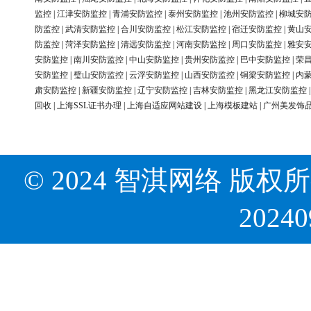
监控
|
江津安防监控
|
青浦安防监控
|
泰州安防监控
|
池州安防监控
|
柳城安
防监控
|
武清安防监控
|
合川安防监控
|
松江安防监控
|
宿迁安防监控
|
黄山
防监控
|
菏泽安防监控
|
清远安防监控
|
河南安防监控
|
周口安防监控
|
雅安
安防监控
|
南川安防监控
|
中山安防监控
|
贵州安防监控
|
巴中安防监控
|
荣
安防监控
|
璧山安防监控
|
云浮安防监控
|
山西安防监控
|
铜梁安防监控
|
内
肃安防监控
|
新疆安防监控
|
辽宁安防监控
|
吉林安防监控
|
黑龙江安防监控
回收
|
上海SSL证书办理
|
上海自适应网站建设
|
上海模板建站
|
广州美发饰
© 2024 智淇网络 版权所有 Al
2024