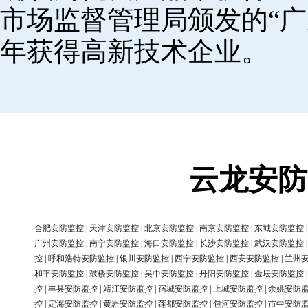
市场监督管理局颁发的“广
年获得高新技术企业。
云龙安防
合肥安防监控
|
天津安防监控
|
北京安防监控
|
南京安防监控
|
东城安防监控
广州安防监控
|
南宁安防监控
|
海口安防监控
|
长沙安防监控
|
武汉安防监控
控
|
呼和浩特安防监控
|
银川安防监控
|
西宁安防监控
|
西安安防监控
|
兰州
和平安防监控
|
鼓楼安防监控
|
吴中安防监控
|
丹阳安防监控
|
金坛安防监控
控
|
丰县安防监控
|
靖江安防监控
|
宿城安防监控
|
上城安防监控
|
余姚安防
控
|
定海安防监控
|
黄岩安防监控
|
莲都安防监控
|
包河安防监控
|
市中安防