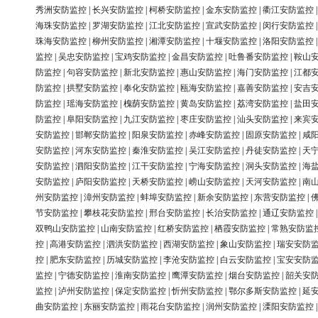
秀洲安防监控
|
长兴安防监控
|
柯桥安防监控
|
金东安防监控
|
衢江安防监控
海珠安防监控
|
罗湖安防监控
|
江北安防监控
|
宣武安防监控
|
闵行安防监控
珠海安防监控
|
柳州安防监控
|
湘潭安防监控
|
十堰安防监控
|
洛阳安防监控
监控
|
吴忠安防监控
|
宝鸡安防监控
|
金昌安防监控
|
吐鲁番安防监控
|
鞍山
防监控
|
句容安防监控
|
新北安防监控
|
惠山安防监控
|
海门安防监控
|
江都
防监控
|
拱墅安防监控
|
奉化安防监控
|
瓯海安防监控
|
嘉善安防监控
|
安吉
防监控
|
瑶海安防监控
|
槐荫安防监控
|
黄岛安防监控
|
荔湾安防监控
|
盐田
防监控
|
阜阳安防监控
|
九江安防监控
|
枣庄安防监控
|
汕头安防监控
|
来宾
安防监控
|
邯郸安防监控
|
阳泉安防监控
|
赤峰安防监控
|
固原安防监控
|
咸
安防监控
|
河东安防监控
|
秦淮安防监控
|
吴江安防监控
|
丹徒安防监控
|
天
安防监控
|
泗阳安防监控
|
江干安防监控
|
宁海安防监控
|
洞头安防监控
|
海
安防监控
|
庐阳安防监控
|
天桥安防监控
|
崂山安防监控
|
天河安防监控
|
南
州安防监控
|
漳州安防监控
|
蚌埠安防监控
|
新余安防监控
|
东营安防监控
|
节安防监控
|
攀枝花安防监控
|
邢台安防监控
|
长治安防监控
|
通辽安防监控
双鸭山安防监控
|
山南安防监控
|
红桥安防监控
|
栖霞安防监控
|
常熟安防监
控
|
高港安防监控
|
泗洪安防监控
|
西湖安防监控
|
象山安防监控
|
瑞安安防
控
|
肥东安防监控
|
历城安防监控
|
李沧安防监控
|
白云安防监控
|
宝安安防
监控
|
宁德安防监控
|
淮南安防监控
|
鹰潭安防监控
|
烟台安防监控
|
韶关安
监控
|
泸州安防监控
|
保定安防监控
|
忻州安防监控
|
鄂尔多斯安防监控
|
延
曲安防监控
|
东丽安防监控
|
雨花台安防监控
|
润州安防监控
|
溧阳安防监控