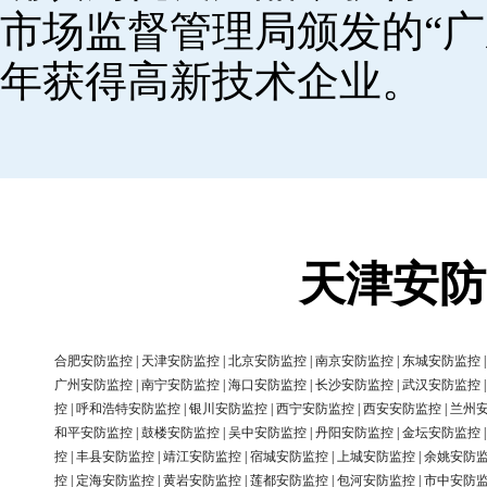
市场监督管理局颁发的“广
年获得高新技术企业。
天津安防
合肥安防监控
|
天津安防监控
|
北京安防监控
|
南京安防监控
|
东城安防监控
广州安防监控
|
南宁安防监控
|
海口安防监控
|
长沙安防监控
|
武汉安防监控
控
|
呼和浩特安防监控
|
银川安防监控
|
西宁安防监控
|
西安安防监控
|
兰州
和平安防监控
|
鼓楼安防监控
|
吴中安防监控
|
丹阳安防监控
|
金坛安防监控
控
|
丰县安防监控
|
靖江安防监控
|
宿城安防监控
|
上城安防监控
|
余姚安防
控
|
定海安防监控
|
黄岩安防监控
|
莲都安防监控
|
包河安防监控
|
市中安防