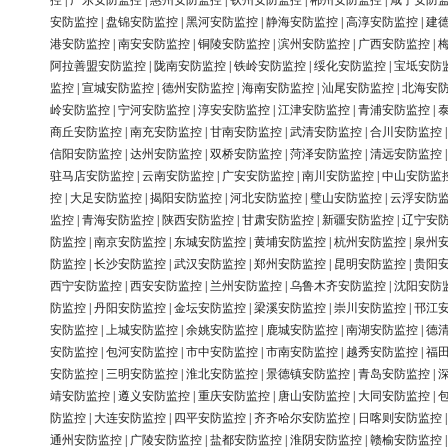
控
|
广东安防监控
|
惠州安防监控
|
钦州安防监控
|
郴州安防监控
|
咸宁安防
安防监控
|
盘锦安防监控
|
黑河安防监控
|
静海安防监控
|
高淳安防监控
|
建
港安防监控
|
南安安防监控
|
铜陵安防监控
|
滨州安防监控
|
广西安防监控
|
阿拉善盟安防监控
|
陇南安防监控
|
铁岭安防监控
|
绥化安防监控
|
宝坻安防
监控
|
宣城安防监控
|
德州安防监控
|
海南安防监控
|
汕尾安防监控
|
北海安
岭安防监控
|
宁河安防监控
|
淳安安防监控
|
江津安防监控
|
青浦安防监控
|
商丘安防监控
|
南充安防监控
|
甘南安防监控
|
武清安防监控
|
合川安防监控
信阳安防监控
|
达州安防监控
|
双桥安防监控
|
菏泽安防监控
|
清远安防监控
驻马店安防监控
|
云南安防监控
|
广安安防监控
|
南川安防监控
|
中山安防监
控
|
大足安防监控
|
揭阳安防监控
|
河北安防监控
|
璧山安防监控
|
云浮安防
监控
|
青海安防监控
|
陕西安防监控
|
甘肃安防监控
|
新疆安防监控
|
辽宁安
防监控
|
南京安防监控
|
东城安防监控
|
黄埔安防监控
|
杭州安防监控
|
泉州
防监控
|
长沙安防监控
|
武汉安防监控
|
郑州安防监控
|
昆明安防监控
|
贵阳
西宁安防监控
|
西安安防监控
|
兰州安防监控
|
乌鲁木齐安防监控
|
沈阳安防
防监控
|
丹阳安防监控
|
金坛安防监控
|
梁溪安防监控
|
崇川安防监控
|
邗江
安防监控
|
上城安防监控
|
余姚安防监控
|
鹿城安防监控
|
南湖安防监控
|
德
安防监控
|
包河安防监控
|
市中安防监控
|
市南安防监控
|
越秀安防监控
|
福
安防监控
|
三明安防监控
|
淮北安防监控
|
景德镇安防监控
|
青岛安防监控
|
靖安防监控
|
遵义安防监控
|
重庆安防监控
|
唐山安防监控
|
大同安防监控
|
防监控
|
大连安防监控
|
四平安防监控
|
齐齐哈尔安防监控
|
日喀则安防监控
通州安防监控
|
广陵安防监控
|
盐都安防监控
|
淮阴安防监控
|
赣榆安防监控