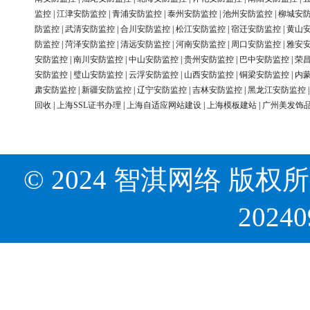
监控
|
江津安防监控
|
青浦安防监控
|
泰州安防监控
|
池州安防监控
|
柳城安
防监控
|
武清安防监控
|
合川安防监控
|
松江安防监控
|
宿迁安防监控
|
黄山
防监控
|
菏泽安防监控
|
清远安防监控
|
河南安防监控
|
周口安防监控
|
雅安
安防监控
|
南川安防监控
|
中山安防监控
|
贵州安防监控
|
巴中安防监控
|
荣
安防监控
|
璧山安防监控
|
云浮安防监控
|
山西安防监控
|
铜梁安防监控
|
内
肃安防监控
|
新疆安防监控
|
辽宁安防监控
|
吉林安防监控
|
黑龙江安防监控
回收
|
上海SSL证书办理
|
上海自适应网站建设
|
上海模板建站
|
广州美发饰
© 2024 智淇网络 版权所有 Al
2024