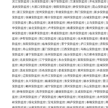
滨江安防监控
|
乐清安防监控
|
海宁安防监控
|
兰溪安防监控
|
开化安防监控
龙岗安防监控
|
大渡口安防监控
|
朝阳安防监控
|
静安安防监控
|
昆山安防监
控
|
湛江安防监控
|
贺州安防监控
|
常德安防监控
|
荆门安防监控
|
新乡安防
安防监控
|
张掖安防监控
|
喀什安防监控
|
锦州安防监控
|
白城安防监控
|
伊
汪安防监控
|
萧山安防监控
|
龙港安防监控
|
桐乡安防监控
|
义乌安防监控
|
华安防监控
|
渝北安防监控
|
卢湾安防监控
|
南通安防监控
|
衢州安防监控
|
林安防监控
|
张家界安防监控
|
孝感安防监控
|
焦作安防监控
|
临沧安防监控
监控
|
伊犁安防监控
|
营口安防监控
|
延边安防监控
|
佳木斯安防监控
|
香港
防监控
|
东阳安防监控
|
临海安防监控
|
景宁安防监控
|
庐江安防监控
|
济阳
防监控
|
舟山安防监控
|
厦门安防监控
|
江西安防监控
|
马鞍山安防监控
|
宜
安防监控
|
遂宁安防监控
|
沧州安防监控
|
临汾安防监控
|
乌兰察布安防监控
监控
|
北辰安防监控
|
江宁安防监控
|
东台安防监控
|
富阳安防监控
|
平阳安
监控
|
南沙安防监控
|
光明安防监控
|
北碚安防监控
|
虹口安防监控
|
盐城安
监控
|
茂名安防监控
|
百色安防监控
|
娄底安防监控
|
黄冈安防监控
|
许昌安
防监控
|
辽阳安防监控
|
牡丹江安防监控
|
台湾安防监控
|
蓟州安防监控
|
溧
安防监控
|
永川安防监控
|
杨浦安防监控
|
淮安安防监控
|
丽水安防监控
|
晋
安防监控
|
郴州安防监控
|
咸宁安防监控
|
漯河安防监控
|
乐山安防监控
|
衡
控
|
静海安防监控
|
高淳安防监控
|
建德安防监控
|
文成安防监控
|
平阴安防
监控
|
滨州安防监控
|
广西安防监控
|
梅州安防监控
|
河池安防监控
|
永州安
岭安防监控
|
绥化安防监控
|
宝坻安防监控
|
桐庐安防监控
|
泰顺安防监控
|
南安防监控
|
汕尾安防监控
|
北海安防监控
|
怀化安防监控
|
南阳安防监控
|