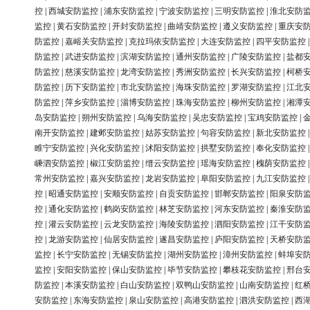
控
|
西城安防监控
|
浦东安防监控
|
宁波安防监控
|
三明安防监控
|
淮北安防
监控
|
黄石安防监控
|
开封安防监控
|
曲靖安防监控
|
遵义安防监控
|
重庆安
防监控
|
嘉峪关安防监控
|
克拉玛依安防监控
|
大连安防监控
|
四平安防监控
防监控
|
武进安防监控
|
滨湖安防监控
|
通州安防监控
|
广陵安防监控
|
盐都
防监控
|
慈溪安防监控
|
龙湾安防监控
|
秀洲安防监控
|
长兴安防监控
|
柯桥
防监控
|
历下安防监控
|
市北安防监控
|
海珠安防监控
|
罗湖安防监控
|
江北
防监控
|
萍乡安防监控
|
淄博安防监控
|
珠海安防监控
|
柳州安防监控
|
湘潭
岛安防监控
|
朔州安防监控
|
乌海安防监控
|
吴忠安防监控
|
宝鸡安防监控
|
南开安防监控
|
建邺安防监控
|
姑苏安防监控
|
句容安防监控
|
新北安防监控
睢宁安防监控
|
兴化安防监控
|
沭阳安防监控
|
拱墅安防监控
|
奉化安防监控
嵊泗安防监控
|
椒江安防监控
|
缙云安防监控
|
瑶海安防监控
|
槐荫安防监控
常州安防监控
|
嘉兴安防监控
|
龙岩安防监控
|
阜阳安防监控
|
九江安防监控
控
|
昭通安防监控
|
安顺安防监控
|
自贡安防监控
|
邯郸安防监控
|
阳泉安防
控
|
通化安防监控
|
鹤岗安防监控
|
林芝安防监控
|
河东安防监控
|
秦淮安防
控
|
灌云安防监控
|
云龙安防监控
|
海陵安防监控
|
泗阳安防监控
|
江干安防
控
|
龙游安防监控
|
仙居安防监控
|
遂昌安防监控
|
庐阳安防监控
|
天桥安防
监控
|
长宁安防监控
|
无锡安防监控
|
湖州安防监控
|
漳州安防监控
|
蚌埠安
监控
|
安阳安防监控
|
保山安防监控
|
毕节安防监控
|
攀枝花安防监控
|
邢台
防监控
|
本溪安防监控
|
白山安防监控
|
双鸭山安防监控
|
山南安防监控
|
红
安防监控
|
东海安防监控
|
泉山安防监控
|
高港安防监控
|
泗洪安防监控
|
西