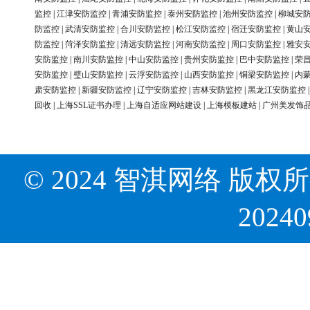
监控
|
江津安防监控
|
青浦安防监控
|
泰州安防监控
|
池州安防监控
|
柳城安
防监控
|
武清安防监控
|
合川安防监控
|
松江安防监控
|
宿迁安防监控
|
黄山
防监控
|
菏泽安防监控
|
清远安防监控
|
河南安防监控
|
周口安防监控
|
雅安
安防监控
|
南川安防监控
|
中山安防监控
|
贵州安防监控
|
巴中安防监控
|
荣
安防监控
|
璧山安防监控
|
云浮安防监控
|
山西安防监控
|
铜梁安防监控
|
内
肃安防监控
|
新疆安防监控
|
辽宁安防监控
|
吉林安防监控
|
黑龙江安防监控
回收
|
上海SSL证书办理
|
上海自适应网站建设
|
上海模板建站
|
广州美发饰
© 2024 智淇网络 版权所有 Al
2024