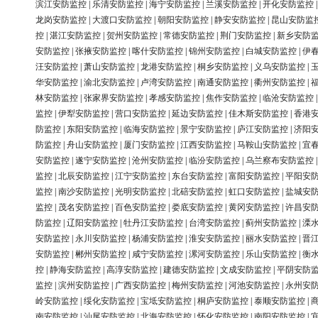
滨江安防监控
|
乐清安防监控
|
海宁安防监控
|
兰溪安防监控
|
开化安防监控
龙岗安防监控
|
大渡口安防监控
|
朝阳安防监控
|
静安安防监控
|
昆山安防监
控
|
湛江安防监控
|
贺州安防监控
|
常德安防监控
|
荆门安防监控
|
新乡安防
安防监控
|
张掖安防监控
|
喀什安防监控
|
锦州安防监控
|
白城安防监控
|
伊
汪安防监控
|
萧山安防监控
|
龙港安防监控
|
桐乡安防监控
|
义乌安防监控
|
华安防监控
|
渝北安防监控
|
卢湾安防监控
|
南通安防监控
|
衢州安防监控
|
林安防监控
|
张家界安防监控
|
孝感安防监控
|
焦作安防监控
|
临沧安防监控
监控
|
伊犁安防监控
|
营口安防监控
|
延边安防监控
|
佳木斯安防监控
|
香港
防监控
|
东阳安防监控
|
临海安防监控
|
景宁安防监控
|
庐江安防监控
|
济阳
防监控
|
舟山安防监控
|
厦门安防监控
|
江西安防监控
|
马鞍山安防监控
|
宜
安防监控
|
遂宁安防监控
|
沧州安防监控
|
临汾安防监控
|
乌兰察布安防监控
监控
|
北辰安防监控
|
江宁安防监控
|
东台安防监控
|
富阳安防监控
|
平阳安
监控
|
南沙安防监控
|
光明安防监控
|
北碚安防监控
|
虹口安防监控
|
盐城安
监控
|
茂名安防监控
|
百色安防监控
|
娄底安防监控
|
黄冈安防监控
|
许昌安
防监控
|
辽阳安防监控
|
牡丹江安防监控
|
台湾安防监控
|
蓟州安防监控
|
溧
安防监控
|
永川安防监控
|
杨浦安防监控
|
淮安安防监控
|
丽水安防监控
|
晋
安防监控
|
郴州安防监控
|
咸宁安防监控
|
漯河安防监控
|
乐山安防监控
|
衡
控
|
静海安防监控
|
高淳安防监控
|
建德安防监控
|
文成安防监控
|
平阴安防
监控
|
滨州安防监控
|
广西安防监控
|
梅州安防监控
|
河池安防监控
|
永州安
岭安防监控
|
绥化安防监控
|
宝坻安防监控
|
桐庐安防监控
|
泰顺安防监控
|
南安防监控
|
汕尾安防监控
|
北海安防监控
|
怀化安防监控
|
南阳安防监控
|