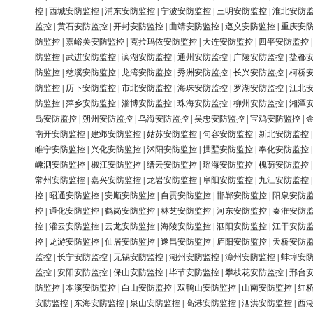
控
|
西城安防监控
|
浦东安防监控
|
宁波安防监控
|
三明安防监控
|
淮北安防
监控
|
黄石安防监控
|
开封安防监控
|
曲靖安防监控
|
遵义安防监控
|
重庆安
防监控
|
嘉峪关安防监控
|
克拉玛依安防监控
|
大连安防监控
|
四平安防监控
防监控
|
武进安防监控
|
滨湖安防监控
|
通州安防监控
|
广陵安防监控
|
盐都
防监控
|
慈溪安防监控
|
龙湾安防监控
|
秀洲安防监控
|
长兴安防监控
|
柯桥
防监控
|
历下安防监控
|
市北安防监控
|
海珠安防监控
|
罗湖安防监控
|
江北
防监控
|
萍乡安防监控
|
淄博安防监控
|
珠海安防监控
|
柳州安防监控
|
湘潭
岛安防监控
|
朔州安防监控
|
乌海安防监控
|
吴忠安防监控
|
宝鸡安防监控
|
南开安防监控
|
建邺安防监控
|
姑苏安防监控
|
句容安防监控
|
新北安防监控
睢宁安防监控
|
兴化安防监控
|
沭阳安防监控
|
拱墅安防监控
|
奉化安防监控
嵊泗安防监控
|
椒江安防监控
|
缙云安防监控
|
瑶海安防监控
|
槐荫安防监控
常州安防监控
|
嘉兴安防监控
|
龙岩安防监控
|
阜阳安防监控
|
九江安防监控
控
|
昭通安防监控
|
安顺安防监控
|
自贡安防监控
|
邯郸安防监控
|
阳泉安防
控
|
通化安防监控
|
鹤岗安防监控
|
林芝安防监控
|
河东安防监控
|
秦淮安防
控
|
灌云安防监控
|
云龙安防监控
|
海陵安防监控
|
泗阳安防监控
|
江干安防
控
|
龙游安防监控
|
仙居安防监控
|
遂昌安防监控
|
庐阳安防监控
|
天桥安防
监控
|
长宁安防监控
|
无锡安防监控
|
湖州安防监控
|
漳州安防监控
|
蚌埠安
监控
|
安阳安防监控
|
保山安防监控
|
毕节安防监控
|
攀枝花安防监控
|
邢台
防监控
|
本溪安防监控
|
白山安防监控
|
双鸭山安防监控
|
山南安防监控
|
红
安防监控
|
东海安防监控
|
泉山安防监控
|
高港安防监控
|
泗洪安防监控
|
西