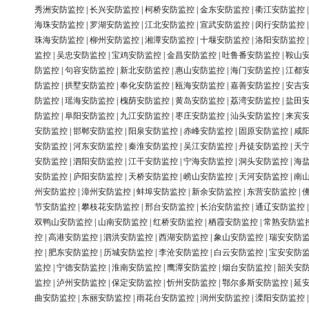
秀洲安防监控
|
长兴安防监控
|
柯桥安防监控
|
金东安防监控
|
衢江安防监控
海珠安防监控
|
罗湖安防监控
|
江北安防监控
|
宣武安防监控
|
闵行安防监控
珠海安防监控
|
柳州安防监控
|
湘潭安防监控
|
十堰安防监控
|
洛阳安防监控
监控
|
吴忠安防监控
|
宝鸡安防监控
|
金昌安防监控
|
吐鲁番安防监控
|
鞍山
防监控
|
句容安防监控
|
新北安防监控
|
惠山安防监控
|
海门安防监控
|
江都
防监控
|
拱墅安防监控
|
奉化安防监控
|
瓯海安防监控
|
嘉善安防监控
|
安吉
防监控
|
瑶海安防监控
|
槐荫安防监控
|
黄岛安防监控
|
荔湾安防监控
|
盐田
防监控
|
阜阳安防监控
|
九江安防监控
|
枣庄安防监控
|
汕头安防监控
|
来宾
安防监控
|
邯郸安防监控
|
阳泉安防监控
|
赤峰安防监控
|
固原安防监控
|
咸
安防监控
|
河东安防监控
|
秦淮安防监控
|
吴江安防监控
|
丹徒安防监控
|
天
安防监控
|
泗阳安防监控
|
江干安防监控
|
宁海安防监控
|
洞头安防监控
|
海
安防监控
|
庐阳安防监控
|
天桥安防监控
|
崂山安防监控
|
天河安防监控
|
南
州安防监控
|
漳州安防监控
|
蚌埠安防监控
|
新余安防监控
|
东营安防监控
|
节安防监控
|
攀枝花安防监控
|
邢台安防监控
|
长治安防监控
|
通辽安防监控
双鸭山安防监控
|
山南安防监控
|
红桥安防监控
|
栖霞安防监控
|
常熟安防监
控
|
高港安防监控
|
泗洪安防监控
|
西湖安防监控
|
象山安防监控
|
瑞安安防
控
|
肥东安防监控
|
历城安防监控
|
李沧安防监控
|
白云安防监控
|
宝安安防
监控
|
宁德安防监控
|
淮南安防监控
|
鹰潭安防监控
|
烟台安防监控
|
韶关安
监控
|
泸州安防监控
|
保定安防监控
|
忻州安防监控
|
鄂尔多斯安防监控
|
延
曲安防监控
|
东丽安防监控
|
雨花台安防监控
|
润州安防监控
|
溧阳安防监控