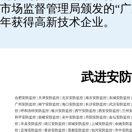
市场监督管理局颁发的“广
年获得高新技术企业。
武进安防
合肥安防监控
|
天津安防监控
|
北京安防监控
|
南京安防监控
|
东城安防监控
广州安防监控
|
南宁安防监控
|
海口安防监控
|
长沙安防监控
|
武汉安防监控
控
|
呼和浩特安防监控
|
银川安防监控
|
西宁安防监控
|
西安安防监控
|
兰州
和平安防监控
|
鼓楼安防监控
|
吴中安防监控
|
丹阳安防监控
|
金坛安防监控
控
|
丰县安防监控
|
靖江安防监控
|
宿城安防监控
|
上城安防监控
|
余姚安防
控
|
定海安防监控
|
黄岩安防监控
|
莲都安防监控
|
包河安防监控
|
市中安防