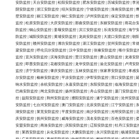
安防监控
|
天台安防监控
|
松阳安防监控
|
肥东安防监控
|
历城安防监控
|
李
阴安防监控
|
浙江安防监控
|
绍兴安防监控
|
宁德安防监控
|
淮南安防监控
|
壁安防监控
|
丽江安防监控
|
铜仁安防监控
|
泸州安防监控
|
保定安防监控
|
监控
|
松原安防监控
|
大庆安防监控
|
那曲安防监控
|
东丽安防监控
|
雨花台
防监控
|
铜山安防监控
|
姜堰安防监控
|
滨江安防监控
|
乐清安防监控
|
海宁
防监控
|
城阳安防监控
|
黄埔安防监控
|
龙岗安防监控
|
大渡口安防监控
|
朝
安防监控
|
赣州安防监控
|
潍坊安防监控
|
湛江安防监控
|
贺州安防监控
|
常
梁安防监控
|
呼伦贝尔安防监控
|
汉中安防监控
|
张掖安防监控
|
喀什安防监
监控
|
宜兴安防监控
|
滨海安防监控
|
贾汪安防监控
|
萧山安防监控
|
龙港安
监控
|
即墨安防监控
|
花都安防监控
|
龙华安防监控
|
渝北安防监控
|
卢湾安
监控
|
济宁安防监控
|
肇庆安防监控
|
玉林安防监控
|
张家界安防监控
|
孝感
尔安防监控
|
榆林安防监控
|
平凉安防监控
|
伊犁安防监控
|
营口安防监控
|
响水安防监控
|
余杭安防监控
|
永嘉安防监控
|
东阳安防监控
|
临海安防监控
巴南安防监控
|
闸北安防监控
|
扬州安防监控
|
舟山安防监控
|
厦门安防监控
控
|
益阳安防监控
|
荆州安防监控
|
濮阳安防监控
|
遂宁安防监控
|
沧州安防
安防监控
|
七台河安防监控
|
澳门安防监控
|
北辰安防监控
|
江宁安防监控
|
湖安防监控
|
莱芜安防监控
|
平度安防监控
|
南沙安防监控
|
光明安防监控
|
庆安防监控
|
抚州安防监控
|
威海安防监控
|
茂名安防监控
|
百色安防监控
|
安盟安防监控
|
商洛安防监控
|
庆阳安防监控
|
辽阳安防监控
|
牡丹江安防监
控
|
莱西安防监控
|
从化安防监控
|
大鹏安防监控
|
永川安防监控
|
杨浦安防