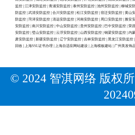
监控
|
江津安防监控
|
青浦安防监控
|
泰州安防监控
|
池州安防监控
|
柳城安
防监控
|
武清安防监控
|
合川安防监控
|
松江安防监控
|
宿迁安防监控
|
黄山
防监控
|
菏泽安防监控
|
清远安防监控
|
河南安防监控
|
周口安防监控
|
雅安
安防监控
|
南川安防监控
|
中山安防监控
|
贵州安防监控
|
巴中安防监控
|
荣
安防监控
|
璧山安防监控
|
云浮安防监控
|
山西安防监控
|
铜梁安防监控
|
内
肃安防监控
|
新疆安防监控
|
辽宁安防监控
|
吉林安防监控
|
黑龙江安防监控
回收
|
上海SSL证书办理
|
上海自适应网站建设
|
上海模板建站
|
广州美发饰
© 2024 智淇网络 版权所有 Al
2024