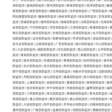
控
|
广东安防监控
|
惠州安防监控
|
钦州安防监控
|
郴州安防监控
|
咸宁安防
安防监控
|
盘锦安防监控
|
黑河安防监控
|
静海安防监控
|
高淳安防监控
|
建
港安防监控
|
南安安防监控
|
铜陵安防监控
|
滨州安防监控
|
广西安防监控
|
阿拉善盟安防监控
|
陇南安防监控
|
铁岭安防监控
|
绥化安防监控
|
宝坻安防
监控
|
宣城安防监控
|
德州安防监控
|
海南安防监控
|
汕尾安防监控
|
北海安
岭安防监控
|
宁河安防监控
|
淳安安防监控
|
江津安防监控
|
青浦安防监控
|
商丘安防监控
|
南充安防监控
|
甘南安防监控
|
武清安防监控
|
合川安防监控
信阳安防监控
|
达州安防监控
|
双桥安防监控
|
菏泽安防监控
|
清远安防监控
驻马店安防监控
|
云南安防监控
|
广安安防监控
|
南川安防监控
|
中山安防监
控
|
大足安防监控
|
揭阳安防监控
|
河北安防监控
|
璧山安防监控
|
云浮安防
监控
|
青海安防监控
|
陕西安防监控
|
甘肃安防监控
|
新疆安防监控
|
辽宁安
防监控
|
南京安防监控
|
东城安防监控
|
黄埔安防监控
|
杭州安防监控
|
泉州
防监控
|
长沙安防监控
|
武汉安防监控
|
郑州安防监控
|
昆明安防监控
|
贵阳
西宁安防监控
|
西安安防监控
|
兰州安防监控
|
乌鲁木齐安防监控
|
沈阳安防
防监控
|
丹阳安防监控
|
金坛安防监控
|
梁溪安防监控
|
崇川安防监控
|
邗江
安防监控
|
上城安防监控
|
余姚安防监控
|
鹿城安防监控
|
南湖安防监控
|
德
安防监控
|
包河安防监控
|
市中安防监控
|
市南安防监控
|
越秀安防监控
|
福
安防监控
|
三明安防监控
|
淮北安防监控
|
景德镇安防监控
|
青岛安防监控
|
靖安防监控
|
遵义安防监控
|
重庆安防监控
|
唐山安防监控
|
大同安防监控
|
防监控
|
大连安防监控
|
四平安防监控
|
齐齐哈尔安防监控
|
日喀则安防监控
通州安防监控
|
广陵安防监控
|
盐都安防监控
|
淮阴安防监控
|
赣榆安防监控