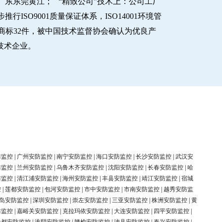
东东莞黄江； “精致公司”技术上：公司工厂
O9001质量保证体系，ISO14001环境管
商标32件，被中国技术监督协会确认为优良产
新技术企业。
防监控
|
广州安防监控
|
南宁安防监控
|
海口安防监控
|
长沙安防监控
|
武汉安
防监控
|
兰州安防监控
|
乌鲁木齐安防监控
|
沈阳安防监控
|
长春安防监控
|
哈
防监控
|
清江浦安防监控
|
海州安防监控
|
丰县安防监控
|
靖江安防监控
|
宿城
控
|
莲都安防监控
|
包河安防监控
|
市中安防监控
|
市南安防监控
|
越秀安防监
岛安防监控
|
深圳安防监控
|
崇左安防监控
|
三亚安防监控
|
株洲安防监控
|
黄
防监控
|
嘉峪关安防监控
|
克拉玛依安防监控
|
大连安防监控
|
四平安防监控
|