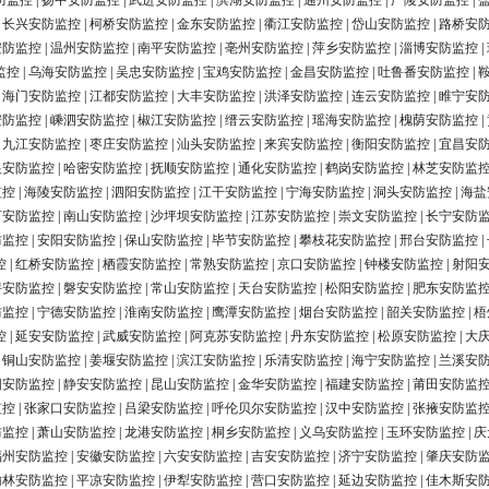
防监控
|
扬中安防监控
|
武进安防监控
|
滨湖安防监控
|
通州安防监控
|
广陵安防监控
|
|
长兴安防监控
|
柯桥安防监控
|
金东安防监控
|
衢江安防监控
|
岱山安防监控
|
路桥安
安防监控
|
温州安防监控
|
南平安防监控
|
亳州安防监控
|
萍乡安防监控
|
淄博安防监控
|
监控
|
乌海安防监控
|
吴忠安防监控
|
宝鸡安防监控
|
金昌安防监控
|
吐鲁番安防监控
|
|
海门安防监控
|
江都安防监控
|
大丰安防监控
|
洪泽安防监控
|
连云安防监控
|
睢宁安
安防监控
|
嵊泗安防监控
|
椒江安防监控
|
缙云安防监控
|
瑶海安防监控
|
槐荫安防监控
|
|
九江安防监控
|
枣庄安防监控
|
汕头安防监控
|
来宾安防监控
|
衡阳安防监控
|
宜昌安
银安防监控
|
哈密安防监控
|
抚顺安防监控
|
通化安防监控
|
鹤岗安防监控
|
林芝安防监
监控
|
海陵安防监控
|
泗阳安防监控
|
江干安防监控
|
宁海安防监控
|
洞头安防监控
|
海盐
河安防监控
|
南山安防监控
|
沙坪坝安防监控
|
江苏安防监控
|
崇文安防监控
|
长宁安防
防监控
|
安阳安防监控
|
保山安防监控
|
毕节安防监控
|
攀枝花安防监控
|
邢台安防监控
|
控
|
红桥安防监控
|
栖霞安防监控
|
常熟安防监控
|
京口安防监控
|
钟楼安防监控
|
射阳
浔安防监控
|
磐安安防监控
|
常山安防监控
|
天台安防监控
|
松阳安防监控
|
肥东安防监
防监控
|
宁德安防监控
|
淮南安防监控
|
鹰潭安防监控
|
烟台安防监控
|
韶关安防监控
|
梧
控
|
延安安防监控
|
武威安防监控
|
阿克苏安防监控
|
丹东安防监控
|
松原安防监控
|
大
|
铜山安防监控
|
姜堰安防监控
|
滨江安防监控
|
乐清安防监控
|
海宁安防监控
|
兰溪安
阳安防监控
|
静安安防监控
|
昆山安防监控
|
金华安防监控
|
福建安防监控
|
莆田安防监
监控
|
张家口安防监控
|
吕梁安防监控
|
呼伦贝尔安防监控
|
汉中安防监控
|
张掖安防监
防监控
|
萧山安防监控
|
龙港安防监控
|
桐乡安防监控
|
义乌安防监控
|
玉环安防监控
|
庆
福州安防监控
|
安徽安防监控
|
六安安防监控
|
吉安安防监控
|
济宁安防监控
|
肇庆安防
榆林安防监控
|
平凉安防监控
|
伊犁安防监控
|
营口安防监控
|
延边安防监控
|
佳木斯安