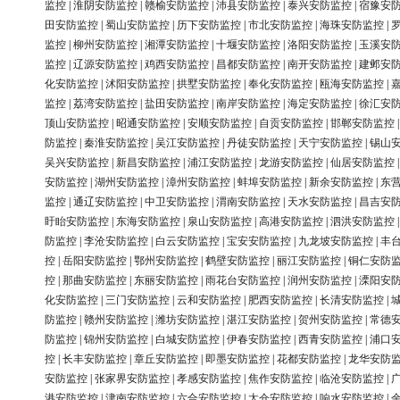
监控
|
淮阴安防监控
|
赣榆安防监控
|
沛县安防监控
|
泰兴安防监控
|
宿豫安
田安防监控
|
蜀山安防监控
|
历下安防监控
|
市北安防监控
|
海珠安防监控
|
监控
|
柳州安防监控
|
湘潭安防监控
|
十堰安防监控
|
洛阳安防监控
|
玉溪安
监控
|
辽源安防监控
|
鸡西安防监控
|
昌都安防监控
|
南开安防监控
|
建邺安
化安防监控
|
沭阳安防监控
|
拱墅安防监控
|
奉化安防监控
|
瓯海安防监控
|
监控
|
荔湾安防监控
|
盐田安防监控
|
南岸安防监控
|
海定安防监控
|
徐汇安
顶山安防监控
|
昭通安防监控
|
安顺安防监控
|
自贡安防监控
|
邯郸安防监控
防监控
|
秦淮安防监控
|
吴江安防监控
|
丹徒安防监控
|
天宁安防监控
|
锡山
吴兴安防监控
|
新昌安防监控
|
浦江安防监控
|
龙游安防监控
|
仙居安防监控
安防监控
|
湖州安防监控
|
漳州安防监控
|
蚌埠安防监控
|
新余安防监控
|
东
监控
|
通辽安防监控
|
中卫安防监控
|
渭南安防监控
|
天水安防监控
|
昌吉安
盱眙安防监控
|
东海安防监控
|
泉山安防监控
|
高港安防监控
|
泗洪安防监控
防监控
|
李沧安防监控
|
白云安防监控
|
宝安安防监控
|
九龙坡安防监控
|
丰
控
|
岳阳安防监控
|
鄂州安防监控
|
鹤壁安防监控
|
丽江安防监控
|
铜仁安防
控
|
那曲安防监控
|
东丽安防监控
|
雨花台安防监控
|
润州安防监控
|
溧阳安
化安防监控
|
三门安防监控
|
云和安防监控
|
肥西安防监控
|
长清安防监控
|
防监控
|
赣州安防监控
|
潍坊安防监控
|
湛江安防监控
|
贺州安防监控
|
常德
防监控
|
锦州安防监控
|
白城安防监控
|
伊春安防监控
|
西青安防监控
|
浦口
控
|
长丰安防监控
|
章丘安防监控
|
即墨安防监控
|
花都安防监控
|
龙华安防
安防监控
|
张家界安防监控
|
孝感安防监控
|
焦作安防监控
|
临沧安防监控
|
港安防监控
|
津南安防监控
|
六合安防监控
|
太仓安防监控
|
响水安防监控
|