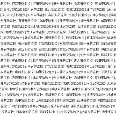
安防监控
|
庐江安防监控
|
济阳安防监控
|
胶州安防监控
|
番禺安防监控
|
坪山安防监控
|
控
|
贵港安防监控
|
益阳安防监控
|
荆州安防监控
|
濮阳安防监控
|
遂宁安防监控
|
沧州
监控
|
江宁安防监控
|
东台安防监控
|
富阳安防监控
|
平阳安防监控
|
永康安防监控
|
温
台州安防监控
|
石狮安防监控
|
山东安防监控
|
安庆安防监控
|
抚州安防监控
|
威海安防
安防监控
|
庆阳安防监控
|
辽阳安防监控
|
牡丹江安防监控
|
台湾安防监控
|
蓟州安防监
监控
|
丽水安防监控
|
晋江安防监控
|
芜湖安防监控
|
上饶安防监控
|
日照安防监控
|
广东
控
|
定西安防监控
|
盘锦安防监控
|
黑河安防监控
|
静海安防监控
|
高淳安防监控
|
建德
广西安防监控
|
梅州安防监控
|
河池安防监控
|
永州安防监控
|
随州安防监控
|
三门峡安
长寿安防监控
|
嘉定安防监控
|
徐州安防监控
|
宣城安防监控
|
德州安防监控
|
海南安防
淳安安防监控
|
江津安防监控
|
青浦安防监控
|
泰州安防监控
|
池州安防监控
|
柳城安防
安防监控
|
黄山安防监控
|
临沂安防监控
|
阳江安防监控
|
湖北安防监控
|
信阳安防监控
|
|
驻马店安防监控
|
云南安防监控
|
广安安防监控
|
南川安防监控
|
中山安防监控
|
贵州
浮安防监控
|
山西安防监控
|
铜梁安防监控
|
内蒙古安防监控
|
潼南安防监控
|
宁夏安防
安防监控
|
天津安防监控
|
北京安防监控
|
南京安防监控
|
东城安防监控
|
黄埔安防监控
|
|
郑州安防监控
|
昆明安防监控
|
贵阳安防监控
|
成都安防监控
|
石家庄安防监控
|
太原
防监控
|
拉萨安防监控
|
和平安防监控
|
鼓楼安防监控
|
吴中安防监控
|
丹阳安防监控
|
控
|
上城安防监控
|
余姚安防监控
|
鹿城安防监控
|
南湖安防监控
|
德清安防监控
|
越城
田安防监控
|
渝中安防监控
|
上海安防监控
|
苏州安防监控
|
西城安防监控
|
浦东安防监
防监控
|
开封安防监控
|
曲靖安防监控
|
遵义安防监控
|
重庆安防监控
|
唐山安防监控
|
大
尔安防监控
|
日喀则安防监控
|
河西安防监控
|
玄武安防监控
|
相城安防监控
|
扬中安防