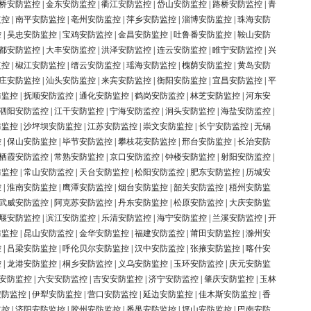
桥安防监控
|
金东安防监控
|
衢江安防监控
|
岱山安防监控
|
路桥安防监控
|
青
监控
|
南平安防监控
|
亳州安防监控
|
萍乡安防监控
|
淄博安防监控
|
珠海安防
控
|
吴忠安防监控
|
宝鸡安防监控
|
金昌安防监控
|
吐鲁番安防监控
|
鞍山安防
都安防监控
|
大丰安防监控
|
洪泽安防监控
|
连云安防监控
|
睢宁安防监控
|
兴
监控
|
椒江安防监控
|
缙云安防监控
|
瑶海安防监控
|
槐荫安防监控
|
黄岛安防
庄安防监控
|
汕头安防监控
|
来宾安防监控
|
衡阳安防监控
|
宜昌安防监控
|
平
防监控
|
抚顺安防监控
|
通化安防监控
|
鹤岗安防监控
|
林芝安防监控
|
河东安
泗阳安防监控
|
江干安防监控
|
宁海安防监控
|
洞头安防监控
|
海盐安防监控
|
防监控
|
沙坪坝安防监控
|
江苏安防监控
|
崇文安防监控
|
长宁安防监控
|
无锡
控
|
保山安防监控
|
毕节安防监控
|
攀枝花安防监控
|
邢台安防监控
|
长治安防
栖霞安防监控
|
常熟安防监控
|
京口安防监控
|
钟楼安防监控
|
射阳安防监控
|
防监控
|
常山安防监控
|
天台安防监控
|
松阳安防监控
|
肥东安防监控
|
历城安
控
|
淮南安防监控
|
鹰潭安防监控
|
烟台安防监控
|
韶关安防监控
|
梧州安防监
武威安防监控
|
阿克苏安防监控
|
丹东安防监控
|
松原安防监控
|
大庆安防监
堰安防监控
|
滨江安防监控
|
乐清安防监控
|
海宁安防监控
|
兰溪安防监控
|
开
防监控
|
昆山安防监控
|
金华安防监控
|
福建安防监控
|
莆田安防监控
|
滁州安
控
|
吕梁安防监控
|
呼伦贝尔安防监控
|
汉中安防监控
|
张掖安防监控
|
喀什安
控
|
龙港安防监控
|
桐乡安防监控
|
义乌安防监控
|
玉环安防监控
|
庆元安防监
安防监控
|
六安安防监控
|
吉安安防监控
|
济宁安防监控
|
肇庆安防监控
|
玉林
安防监控
|
伊犁安防监控
|
营口安防监控
|
延边安防监控
|
佳木斯安防监控
|
香
监控
|
济阳安防监控
|
胶州安防监控
|
番禺安防监控
|
坪山安防监控
|
巴南安防