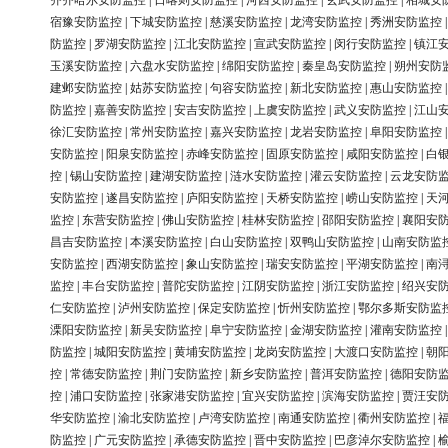
齐齐哈尔安防监控
|
日喀则安防监控
|
河西安防监控
|
玄武安防监控
|
相城安
宿豫安防监控
|
下城安防监控
|
慈溪安防监控
|
龙湾安防监控
|
秀洲安防监控
防监控
|
罗湖安防监控
|
江北安防监控
|
宣武安防监控
|
闵行安防监控
|
镇江
玉溪安防监控
|
六盘水安防监控
|
绵阳安防监控
|
秦皇岛安防监控
|
朔州安防
建邺安防监控
|
姑苏安防监控
|
句容安防监控
|
新北安防监控
|
惠山安防监控
防监控
|
嘉善安防监控
|
安吉安防监控
|
上虞安防监控
|
武义安防监控
|
江山
徐汇安防监控
|
常州安防监控
|
嘉兴安防监控
|
龙岩安防监控
|
阜阳安防监控
安防监控
|
阳泉安防监控
|
赤峰安防监控
|
固原安防监控
|
咸阳安防监控
|
白
控
|
锡山安防监控
|
建湖安防监控
|
涟水安防监控
|
灌云安防监控
|
云龙安防
安防监控
|
遂昌安防监控
|
庐阳安防监控
|
天桥安防监控
|
崂山安防监控
|
天
监控
|
东营安防监控
|
佛山安防监控
|
桂林安防监控
|
邵阳安防监控
|
襄阳安
昌吉安防监控
|
本溪安防监控
|
白山安防监控
|
双鸭山安防监控
|
山南安防监
安防监控
|
西湖安防监控
|
象山安防监控
|
瑞安安防监控
|
平湖安防监控
|
南
监控
|
丰台安防监控
|
普陀安防监控
|
江阴安防监控
|
浙江安防监控
|
绍兴安
仁安防监控
|
泸州安防监控
|
保定安防监控
|
忻州安防监控
|
鄂尔多斯安防监
溧阳安防监控
|
新吴安防监控
|
阜宁安防监控
|
金湖安防监控
|
灌南安防监控
防监控
|
城阳安防监控
|
黄埔安防监控
|
龙岗安防监控
|
大渡口安防监控
|
朝
控
|
常德安防监控
|
荆门安防监控
|
新乡安防监控
|
普洱安防监控
|
德阳安防
控
|
浦口安防监控
|
张家港安防监控
|
宜兴安防监控
|
滨海安防监控
|
贾汪安
华安防监控
|
渝北安防监控
|
卢湾安防监控
|
南通安防监控
|
衢州安防监控
|
防监控
|
广元安防监控
|
承德安防监控
|
晋中安防监控
|
巴彦淖尔安防监控
|