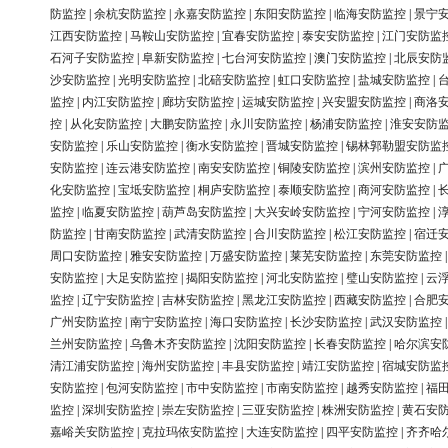
防监控
|
余杭安防监控
|
永嘉安防监控
|
东阳安防监控
|
临海安防监控
|
景宁
江西安防监控
|
马鞍山安防监控
|
宜春安防监控
|
泰安安防监控
|
江门安防监
石河子安防监控
|
阜新安防监控
|
七台河安防监控
|
澳门安防监控
|
北辰安防
沙安防监控
|
光明安防监控
|
北碚安防监控
|
虹口安防监控
|
盐城安防监控
|
监控
|
内江安防监控
|
廊坊安防监控
|
运城安防监控
|
兴安盟安防监控
|
商洛
控
|
从化安防监控
|
大鹏安防监控
|
永川安防监控
|
杨浦安防监控
|
淮安安防
安防监控
|
乐山安防监控
|
衡水安防监控
|
晋城安防监控
|
锡林郭勒盟安防监
安防监控
|
连云港安防监控
|
南安安防监控
|
铜陵安防监控
|
滨州安防监控
|
化安防监控
|
宝坻安防监控
|
桐庐安防监控
|
泰顺安防监控
|
商河安防监控
|
监控
|
临夏安防监控
|
葫芦岛安防监控
|
大兴安岭安防监控
|
宁河安防监控
|
防监控
|
甘南安防监控
|
武清安防监控
|
合川安防监控
|
松江安防监控
|
宿迁
周口安防监控
|
雅安安防监控
|
万盛安防监控
|
莱芜安防监控
|
东莞安防监控
安防监控
|
大足安防监控
|
揭阳安防监控
|
河北安防监控
|
璧山安防监控
|
云
监控
|
辽宁安防监控
|
吉林安防监控
|
黑龙江安防监控
|
西藏安防监控
|
合肥
广州安防监控
|
南宁安防监控
|
海口安防监控
|
长沙安防监控
|
武汉安防监控
兰州安防监控
|
乌鲁木齐安防监控
|
沈阳安防监控
|
长春安防监控
|
哈尔滨安
清江浦安防监控
|
海州安防监控
|
丰县安防监控
|
靖江安防监控
|
宿城安防监
安防监控
|
包河安防监控
|
市中安防监控
|
市南安防监控
|
越秀安防监控
|
福
监控
|
深圳安防监控
|
崇左安防监控
|
三亚安防监控
|
株洲安防监控
|
黄石安
嘉峪关安防监控
|
克拉玛依安防监控
|
大连安防监控
|
四平安防监控
|
齐齐哈