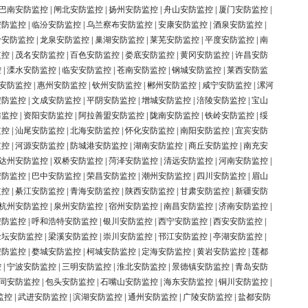
巴南安防监控
|
闸北安防监控
|
扬州安防监控
|
舟山安防监控
|
厦门安防监控
|
安防监控
|
临汾安防监控
|
乌兰察布安防监控
|
安康安防监控
|
酒泉安防监控
|
岭安防监控
|
龙泉安防监控
|
巢湖安防监控
|
莱芜安防监控
|
平度安防监控
|
南
监控
|
茂名安防监控
|
百色安防监控
|
娄底安防监控
|
黄冈安防监控
|
许昌安防
控
|
溧水安防监控
|
临安安防监控
|
苍南安防监控
|
钢城安防监控
|
莱西安防监
安防监控
|
惠州安防监控
|
钦州安防监控
|
郴州安防监控
|
咸宁安防监控
|
漯河
安防监控
|
文成安防监控
|
平阴安防监控
|
增城安防监控
|
涪陵安防监控
|
宝山
防监控
|
资阳安防监控
|
阿拉善盟安防监控
|
陇南安防监控
|
铁岭安防监控
|
绥
监控
|
汕尾安防监控
|
北海安防监控
|
怀化安防监控
|
南阳安防监控
|
宜宾安防
监控
|
河源安防监控
|
防城港安防监控
|
湖南安防监控
|
商丘安防监控
|
南充安
达州安防监控
|
双桥安防监控
|
菏泽安防监控
|
清远安防监控
|
河南安防监控
|
安防监控
|
巴中安防监控
|
荣昌安防监控
|
潮州安防监控
|
四川安防监控
|
眉山
监控
|
綦江安防监控
|
青海安防监控
|
陕西安防监控
|
甘肃安防监控
|
新疆安防
杭州安防监控
|
泉州安防监控
|
宿州安防监控
|
南昌安防监控
|
济南安防监控
|
安防监控
|
呼和浩特安防监控
|
银川安防监控
|
西宁安防监控
|
西安安防监控
|
金坛安防监控
|
梁溪安防监控
|
崇川安防监控
|
邗江安防监控
|
亭湖安防监控
|
安防监控
|
婺城安防监控
|
柯城安防监控
|
定海安防监控
|
黄岩安防监控
|
莲都
控
|
宁波安防监控
|
三明安防监控
|
淮北安防监控
|
景德镇安防监控
|
青岛安防
同安防监控
|
包头安防监控
|
石嘴山安防监控
|
海东安防监控
|
铜川安防监控
|
监控
|
武进安防监控
|
滨湖安防监控
|
通州安防监控
|
广陵安防监控
|
盐都安防