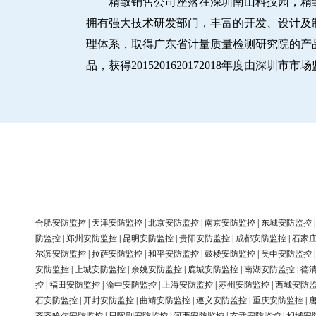
精致销售公司座落在深圳南山科技园，精
拥有强大技术研发部门，丰富的开发、设计及制造
理体系，取得广东省计量质量检测研究院的产品
品，获得2015201620172018年度由深
合肥安防监控
|
天津安防监控
|
北京安防监控
|
南京安防监控
|
东城安防监控
防监控
|
郑州安防监控
|
昆明安防监控
|
贵阳安防监控
|
成都安防监控
|
石家
尔滨安防监控
|
拉萨安防监控
|
和平安防监控
|
鼓楼安防监控
|
吴中安防监控
安防监控
|
上城安防监控
|
余姚安防监控
|
鹿城安防监控
|
南湖安防监控
|
德
控
|
福田安防监控
|
渝中安防监控
|
上海安防监控
|
苏州安防监控
|
西城安防
石安防监控
|
开封安防监控
|
曲靖安防监控
|
遵义安防监控
|
重庆安防监控
|