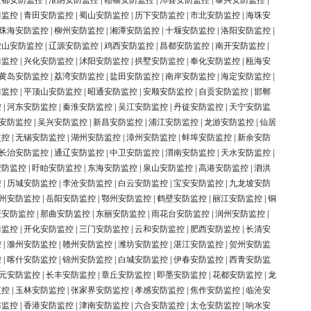
盐都安防监控
|
淮阴安防监控
|
赣榆安防监控
|
沛县安防监控
|
泰兴安防监控
|
防监控
|
青田安防监控
|
蜀山安防监控
|
历下安防监控
|
市北安防监控
|
海珠安
珠海安防监控
|
柳州安防监控
|
湘潭安防监控
|
十堰安防监控
|
洛阳安防监控
|
鞍山安防监控
|
辽源安防监控
|
鸡西安防监控
|
昌都安防监控
|
南开安防监控
|
防监控
|
兴化安防监控
|
沭阳安防监控
|
拱墅安防监控
|
奉化安防监控
|
瓯海安
黄岛安防监控
|
荔湾安防监控
|
盐田安防监控
|
南岸安防监控
|
海定安防监控
|
防监控
|
平顶山安防监控
|
昭通安防监控
|
安顺安防监控
|
自贡安防监控
|
邯郸
控
|
河东安防监控
|
秦淮安防监控
|
吴江安防监控
|
丹徒安防监控
|
天宁安防监
安防监控
|
吴兴安防监控
|
新昌安防监控
|
浦江安防监控
|
龙游安防监控
|
仙居
监控
|
无锡安防监控
|
湖州安防监控
|
漳州安防监控
|
蚌埠安防监控
|
新余安防
长治安防监控
|
通辽安防监控
|
中卫安防监控
|
渭南安防监控
|
天水安防监控
|
安防监控
|
盱眙安防监控
|
东海安防监控
|
泉山安防监控
|
高港安防监控
|
泗洪
控
|
历城安防监控
|
李沧安防监控
|
白云安防监控
|
宝安安防监控
|
九龙坡安防
州安防监控
|
岳阳安防监控
|
鄂州安防监控
|
鹤壁安防监控
|
丽江安防监控
|
铜
庆安防监控
|
那曲安防监控
|
东丽安防监控
|
雨花台安防监控
|
润州安防监控
|
防监控
|
开化安防监控
|
三门安防监控
|
云和安防监控
|
肥西安防监控
|
长清安
控
|
滁州安防监控
|
赣州安防监控
|
潍坊安防监控
|
湛江安防监控
|
贺州安防监
控
|
喀什安防监控
|
锦州安防监控
|
白城安防监控
|
伊春安防监控
|
西青安防监
元安防监控
|
长丰安防监控
|
章丘安防监控
|
即墨安防监控
|
花都安防监控
|
龙
监控
|
玉林安防监控
|
张家界安防监控
|
孝感安防监控
|
焦作安防监控
|
临沧安
防监控
|
香港安防监控
|
津南安防监控
|
六合安防监控
|
太仓安防监控
|
响水安