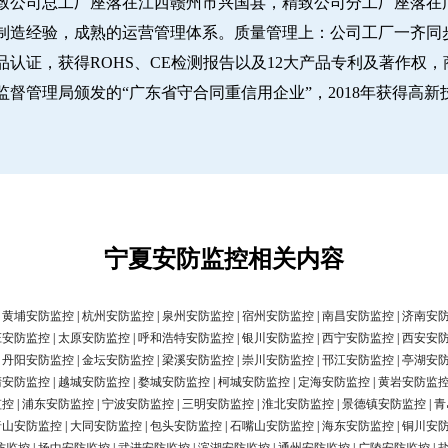
致公司总工厂座落在江西赣州市兴国县，精致公司分工厂座落在广
经验，成熟的运营管理体系。质量管理上：公司工厂一齐同步推行IS
认证，获得ROHS、CE检测报告以及12大产品专利及著作权，
圳市市场监督管理局颁发的“广东省守合同重信用企业”，2018年获得高
宁夏安防监控相关内容
|
黄埔安防监控
|
杭州安防监控
|
泉州安防监控
|
宿州安防监控
|
南昌安防监控
|
济南安
庄安防监控
|
太原安防监控
|
呼和浩特安防监控
|
银川安防监控
|
西宁安防监控
|
西安安
|
丹阳安防监控
|
金坛安防监控
|
梁溪安防监控
|
崇川安防监控
|
邗江安防监控
|
亭湖安
清安防监控
|
越城安防监控
|
婺城安防监控
|
柯城安防监控
|
定海安防监控
|
黄岩安防监
监控
|
浦东安防监控
|
宁波安防监控
|
三明安防监控
|
淮北安防监控
|
景德镇安防监控
|
青
唐山安防监控
|
大同安防监控
|
包头安防监控
|
石嘴山安防监控
|
海东安防监控
|
铜川安