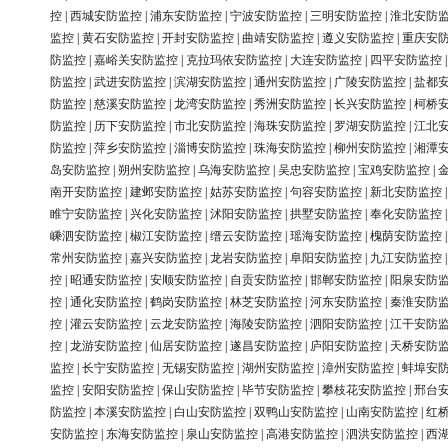
控
|
西城安防监控
|
浦东安防监控
|
宁波安防监控
|
三明安防监控
|
淮北安防
监控
|
黄石安防监控
|
开封安防监控
|
曲靖安防监控
|
遵义安防监控
|
重庆安
防监控
|
嘉峪关安防监控
|
克拉玛依安防监控
|
大连安防监控
|
四平安防监控
防监控
|
武进安防监控
|
滨湖安防监控
|
通州安防监控
|
广陵安防监控
|
盐都
防监控
|
慈溪安防监控
|
龙湾安防监控
|
秀洲安防监控
|
长兴安防监控
|
柯桥
防监控
|
历下安防监控
|
市北安防监控
|
海珠安防监控
|
罗湖安防监控
|
江北
防监控
|
萍乡安防监控
|
淄博安防监控
|
珠海安防监控
|
柳州安防监控
|
湘潭
岛安防监控
|
朔州安防监控
|
乌海安防监控
|
吴忠安防监控
|
宝鸡安防监控
|
南开安防监控
|
建邺安防监控
|
姑苏安防监控
|
句容安防监控
|
新北安防监控
睢宁安防监控
|
兴化安防监控
|
沭阳安防监控
|
拱墅安防监控
|
奉化安防监控
嵊泗安防监控
|
椒江安防监控
|
缙云安防监控
|
瑶海安防监控
|
槐荫安防监控
常州安防监控
|
嘉兴安防监控
|
龙岩安防监控
|
阜阳安防监控
|
九江安防监控
控
|
昭通安防监控
|
安顺安防监控
|
自贡安防监控
|
邯郸安防监控
|
阳泉安防
控
|
通化安防监控
|
鹤岗安防监控
|
林芝安防监控
|
河东安防监控
|
秦淮安防
控
|
灌云安防监控
|
云龙安防监控
|
海陵安防监控
|
泗阳安防监控
|
江干安防
控
|
龙游安防监控
|
仙居安防监控
|
遂昌安防监控
|
庐阳安防监控
|
天桥安防
监控
|
长宁安防监控
|
无锡安防监控
|
湖州安防监控
|
漳州安防监控
|
蚌埠安
监控
|
安阳安防监控
|
保山安防监控
|
毕节安防监控
|
攀枝花安防监控
|
邢台
防监控
|
本溪安防监控
|
白山安防监控
|
双鸭山安防监控
|
山南安防监控
|
红
安防监控
|
东海安防监控
|
泉山安防监控
|
高港安防监控
|
泗洪安防监控
|
西