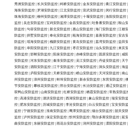
秀洲安防监控
|
长兴安防监控
|
柯桥安防监控
|
金东安防监控
|
衢江安防监控
海珠安防监控
|
罗湖安防监控
|
江北安防监控
|
宣武安防监控
|
闵行安防监控
珠海安防监控
|
柳州安防监控
|
湘潭安防监控
|
十堰安防监控
|
洛阳安防监控
监控
|
吴忠安防监控
|
宝鸡安防监控
|
金昌安防监控
|
吐鲁番安防监控
|
鞍山
防监控
|
句容安防监控
|
新北安防监控
|
惠山安防监控
|
海门安防监控
|
江都
防监控
|
拱墅安防监控
|
奉化安防监控
|
瓯海安防监控
|
嘉善安防监控
|
安吉
防监控
|
瑶海安防监控
|
槐荫安防监控
|
黄岛安防监控
|
荔湾安防监控
|
盐田
防监控
|
阜阳安防监控
|
九江安防监控
|
枣庄安防监控
|
汕头安防监控
|
来宾
安防监控
|
邯郸安防监控
|
阳泉安防监控
|
赤峰安防监控
|
固原安防监控
|
咸
安防监控
|
河东安防监控
|
秦淮安防监控
|
吴江安防监控
|
丹徒安防监控
|
天
安防监控
|
泗阳安防监控
|
江干安防监控
|
宁海安防监控
|
洞头安防监控
|
海
安防监控
|
庐阳安防监控
|
天桥安防监控
|
崂山安防监控
|
天河安防监控
|
南
州安防监控
|
漳州安防监控
|
蚌埠安防监控
|
新余安防监控
|
东营安防监控
|
节安防监控
|
攀枝花安防监控
|
邢台安防监控
|
长治安防监控
|
通辽安防监控
双鸭山安防监控
|
山南安防监控
|
红桥安防监控
|
栖霞安防监控
|
常熟安防监
控
|
高港安防监控
|
泗洪安防监控
|
西湖安防监控
|
象山安防监控
|
瑞安安防
控
|
肥东安防监控
|
历城安防监控
|
李沧安防监控
|
白云安防监控
|
宝安安防
监控
|
宁德安防监控
|
淮南安防监控
|
鹰潭安防监控
|
烟台安防监控
|
韶关安
监控
|
泸州安防监控
|
保定安防监控
|
忻州安防监控
|
鄂尔多斯安防监控
|
延
曲安防监控
|
东丽安防监控
|
雨花台安防监控
|
润州安防监控
|
溧阳安防监控