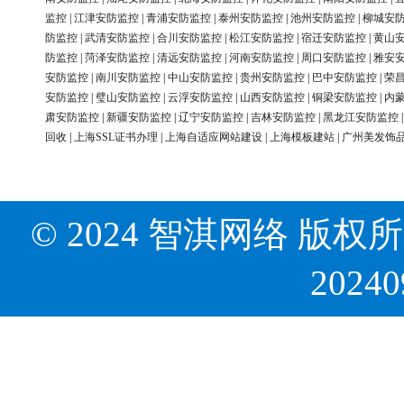
监控
|
江津安防监控
|
青浦安防监控
|
泰州安防监控
|
池州安防监控
|
柳城安
防监控
|
武清安防监控
|
合川安防监控
|
松江安防监控
|
宿迁安防监控
|
黄山
防监控
|
菏泽安防监控
|
清远安防监控
|
河南安防监控
|
周口安防监控
|
雅安
安防监控
|
南川安防监控
|
中山安防监控
|
贵州安防监控
|
巴中安防监控
|
荣
安防监控
|
璧山安防监控
|
云浮安防监控
|
山西安防监控
|
铜梁安防监控
|
内
肃安防监控
|
新疆安防监控
|
辽宁安防监控
|
吉林安防监控
|
黑龙江安防监控
回收
|
上海SSL证书办理
|
上海自适应网站建设
|
上海模板建站
|
广州美发饰
© 2024 智淇网络 版权所有 Al
2024