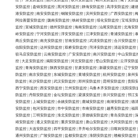
控
|
广东安防监控
|
惠州安防监控
|
钦州安防监控
|
郴州安防监控
|
咸宁安防
安防监控
|
盘锦安防监控
|
黑河安防监控
|
静海安防监控
|
高淳安防监控
|
建
港安防监控
|
南安安防监控
|
铜陵安防监控
|
滨州安防监控
|
广西安防监控
|
阿拉善盟安防监控
|
陇南安防监控
|
铁岭安防监控
|
绥化安防监控
|
宝坻安防
监控
|
宣城安防监控
|
德州安防监控
|
海南安防监控
|
汕尾安防监控
|
北海安
岭安防监控
|
宁河安防监控
|
淳安安防监控
|
江津安防监控
|
青浦安防监控
|
商丘安防监控
|
南充安防监控
|
甘南安防监控
|
武清安防监控
|
合川安防监控
信阳安防监控
|
达州安防监控
|
双桥安防监控
|
菏泽安防监控
|
清远安防监控
驻马店安防监控
|
云南安防监控
|
广安安防监控
|
南川安防监控
|
中山安防监
控
|
大足安防监控
|
揭阳安防监控
|
河北安防监控
|
璧山安防监控
|
云浮安防
监控
|
青海安防监控
|
陕西安防监控
|
甘肃安防监控
|
新疆安防监控
|
辽宁安
防监控
|
南京安防监控
|
东城安防监控
|
黄埔安防监控
|
杭州安防监控
|
泉州
防监控
|
长沙安防监控
|
武汉安防监控
|
郑州安防监控
|
昆明安防监控
|
贵阳
西宁安防监控
|
西安安防监控
|
兰州安防监控
|
乌鲁木齐安防监控
|
沈阳安防
防监控
|
丹阳安防监控
|
金坛安防监控
|
梁溪安防监控
|
崇川安防监控
|
邗江
安防监控
|
上城安防监控
|
余姚安防监控
|
鹿城安防监控
|
南湖安防监控
|
德
安防监控
|
包河安防监控
|
市中安防监控
|
市南安防监控
|
越秀安防监控
|
福
安防监控
|
三明安防监控
|
淮北安防监控
|
景德镇安防监控
|
青岛安防监控
|
靖安防监控
|
遵义安防监控
|
重庆安防监控
|
唐山安防监控
|
大同安防监控
|
防监控
|
大连安防监控
|
四平安防监控
|
齐齐哈尔安防监控
|
日喀则安防监控
通州安防监控
|
广陵安防监控
|
盐都安防监控
|
淮阴安防监控
|
赣榆安防监控