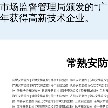
市场监督管理局颁发的“广
年获得高新技术企业。
常熟安防
合肥安防监控
|
天津安防监控
|
北京安防监控
|
南京安防监控
|
东城安防监控
广州安防监控
|
南宁安防监控
|
海口安防监控
|
长沙安防监控
|
武汉安防监控
控
|
呼和浩特安防监控
|
银川安防监控
|
西宁安防监控
|
西安安防监控
|
兰州
和平安防监控
|
鼓楼安防监控
|
吴中安防监控
|
丹阳安防监控
|
金坛安防监控
控
|
丰县安防监控
|
靖江安防监控
|
宿城安防监控
|
上城安防监控
|
余姚安防
控
|
定海安防监控
|
黄岩安防监控
|
莲都安防监控
|
包河安防监控
|
市中安防