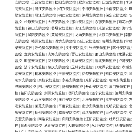
安防监控
|
天台安防监控
|
松阳安防监控
|
肥东安防监控
|
历城安防监控
|
李
阴安防监控
|
浙江安防监控
|
绍兴安防监控
|
宁德安防监控
|
淮南安防监控
|
壁安防监控
|
丽江安防监控
|
铜仁安防监控
|
泸州安防监控
|
保定安防监控
|
监控
|
松原安防监控
|
大庆安防监控
|
那曲安防监控
|
东丽安防监控
|
雨花台
防监控
|
铜山安防监控
|
姜堰安防监控
|
滨江安防监控
|
乐清安防监控
|
海宁
防监控
|
城阳安防监控
|
黄埔安防监控
|
龙岗安防监控
|
大渡口安防监控
|
朝
安防监控
|
赣州安防监控
|
潍坊安防监控
|
湛江安防监控
|
贺州安防监控
|
常
梁安防监控
|
呼伦贝尔安防监控
|
汉中安防监控
|
张掖安防监控
|
喀什安防监
监控
|
宜兴安防监控
|
滨海安防监控
|
贾汪安防监控
|
萧山安防监控
|
龙港安
监控
|
即墨安防监控
|
花都安防监控
|
龙华安防监控
|
渝北安防监控
|
卢湾安
监控
|
济宁安防监控
|
肇庆安防监控
|
玉林安防监控
|
张家界安防监控
|
孝感
尔安防监控
|
榆林安防监控
|
平凉安防监控
|
伊犁安防监控
|
营口安防监控
|
响水安防监控
|
余杭安防监控
|
永嘉安防监控
|
东阳安防监控
|
临海安防监控
巴南安防监控
|
闸北安防监控
|
扬州安防监控
|
舟山安防监控
|
厦门安防监控
控
|
益阳安防监控
|
荆州安防监控
|
濮阳安防监控
|
遂宁安防监控
|
沧州安防
安防监控
|
七台河安防监控
|
澳门安防监控
|
北辰安防监控
|
江宁安防监控
|
湖安防监控
|
莱芜安防监控
|
平度安防监控
|
南沙安防监控
|
光明安防监控
|
庆安防监控
|
抚州安防监控
|
威海安防监控
|
茂名安防监控
|
百色安防监控
|
安盟安防监控
|
商洛安防监控
|
庆阳安防监控
|
辽阳安防监控
|
牡丹江安防监
控
|
莱西安防监控
|
从化安防监控
|
大鹏安防监控
|
永川安防监控
|
杨浦安防