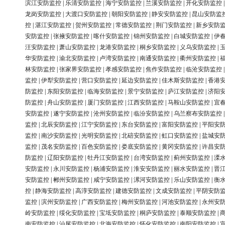
滨江安防监控
|
乐清安防监控
|
海宁安防监控
|
兰溪安防监控
|
开化安防监控
龙岗安防监控
|
大渡口安防监控
|
朝阳安防监控
|
静安安防监控
|
昆山安防监
控
|
湛江安防监控
|
贺州安防监控
|
常德安防监控
|
荆门安防监控
|
新乡安防
安防监控
|
张掖安防监控
|
喀什安防监控
|
锦州安防监控
|
白城安防监控
|
伊
汪安防监控
|
萧山安防监控
|
龙港安防监控
|
桐乡安防监控
|
义乌安防监控
|
华安防监控
|
渝北安防监控
|
卢湾安防监控
|
南通安防监控
|
衢州安防监控
|
林安防监控
|
张家界安防监控
|
孝感安防监控
|
焦作安防监控
|
临沧安防监控
监控
|
伊犁安防监控
|
营口安防监控
|
延边安防监控
|
佳木斯安防监控
|
香港
防监控
|
东阳安防监控
|
临海安防监控
|
景宁安防监控
|
庐江安防监控
|
济阳
防监控
|
舟山安防监控
|
厦门安防监控
|
江西安防监控
|
马鞍山安防监控
|
宜
安防监控
|
遂宁安防监控
|
沧州安防监控
|
临汾安防监控
|
乌兰察布安防监控
监控
|
北辰安防监控
|
江宁安防监控
|
东台安防监控
|
富阳安防监控
|
平阳安
监控
|
南沙安防监控
|
光明安防监控
|
北碚安防监控
|
虹口安防监控
|
盐城安
监控
|
茂名安防监控
|
百色安防监控
|
娄底安防监控
|
黄冈安防监控
|
许昌安
防监控
|
辽阳安防监控
|
牡丹江安防监控
|
台湾安防监控
|
蓟州安防监控
|
溧
安防监控
|
永川安防监控
|
杨浦安防监控
|
淮安安防监控
|
丽水安防监控
|
晋
安防监控
|
郴州安防监控
|
咸宁安防监控
|
漯河安防监控
|
乐山安防监控
|
衡
控
|
静海安防监控
|
高淳安防监控
|
建德安防监控
|
文成安防监控
|
平阴安防
监控
|
滨州安防监控
|
广西安防监控
|
梅州安防监控
|
河池安防监控
|
永州安
岭安防监控
|
绥化安防监控
|
宝坻安防监控
|
桐庐安防监控
|
泰顺安防监控
|
南安防监控
|
汕尾安防监控
|
北海安防监控
|
怀化安防监控
|
南阳安防监控
|