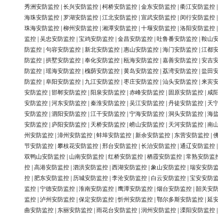
秀洲安防监控
|
长兴安防监控
|
柯桥安防监控
|
金东安防监控
|
衢江安防监控
海珠安防监控
|
罗湖安防监控
|
江北安防监控
|
宣武安防监控
|
闵行安防监控
珠海安防监控
|
柳州安防监控
|
湘潭安防监控
|
十堰安防监控
|
洛阳安防监控
监控
|
吴忠安防监控
|
宝鸡安防监控
|
金昌安防监控
|
吐鲁番安防监控
|
鞍山
防监控
|
句容安防监控
|
新北安防监控
|
惠山安防监控
|
海门安防监控
|
江都
防监控
|
拱墅安防监控
|
奉化安防监控
|
瓯海安防监控
|
嘉善安防监控
|
安吉
防监控
|
瑶海安防监控
|
槐荫安防监控
|
黄岛安防监控
|
荔湾安防监控
|
盐田
防监控
|
阜阳安防监控
|
九江安防监控
|
枣庄安防监控
|
汕头安防监控
|
来宾
安防监控
|
邯郸安防监控
|
阳泉安防监控
|
赤峰安防监控
|
固原安防监控
|
咸
安防监控
|
河东安防监控
|
秦淮安防监控
|
吴江安防监控
|
丹徒安防监控
|
天
安防监控
|
泗阳安防监控
|
江干安防监控
|
宁海安防监控
|
洞头安防监控
|
海
安防监控
|
庐阳安防监控
|
天桥安防监控
|
崂山安防监控
|
天河安防监控
|
南
州安防监控
|
漳州安防监控
|
蚌埠安防监控
|
新余安防监控
|
东营安防监控
|
节安防监控
|
攀枝花安防监控
|
邢台安防监控
|
长治安防监控
|
通辽安防监控
双鸭山安防监控
|
山南安防监控
|
红桥安防监控
|
栖霞安防监控
|
常熟安防监
控
|
高港安防监控
|
泗洪安防监控
|
西湖安防监控
|
象山安防监控
|
瑞安安防
控
|
肥东安防监控
|
历城安防监控
|
李沧安防监控
|
白云安防监控
|
宝安安防
监控
|
宁德安防监控
|
淮南安防监控
|
鹰潭安防监控
|
烟台安防监控
|
韶关安
监控
|
泸州安防监控
|
保定安防监控
|
忻州安防监控
|
鄂尔多斯安防监控
|
延
曲安防监控
|
东丽安防监控
|
雨花台安防监控
|
润州安防监控
|
溧阳安防监控