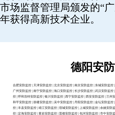
市场监督管理局颁发的“广
年获得高新技术企业。
德阳安防
合肥安防监控
|
天津安防监控
|
北京安防监控
|
南京安防监控
|
东城安防监控
广州安防监控
|
南宁安防监控
|
海口安防监控
|
长沙安防监控
|
武汉安防监控
控
|
呼和浩特安防监控
|
银川安防监控
|
西宁安防监控
|
西安安防监控
|
兰州
和平安防监控
|
鼓楼安防监控
|
吴中安防监控
|
丹阳安防监控
|
金坛安防监控
控
|
丰县安防监控
|
靖江安防监控
|
宿城安防监控
|
上城安防监控
|
余姚安防
控
|
定海安防监控
|
黄岩安防监控
|
莲都安防监控
|
包河安防监控
|
市中安防