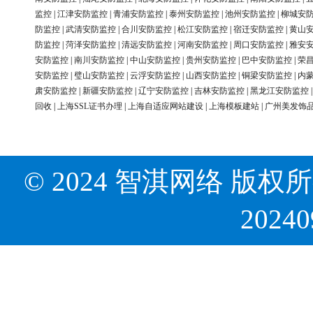
监控
|
江津安防监控
|
青浦安防监控
|
泰州安防监控
|
池州安防监控
|
柳城安
防监控
|
武清安防监控
|
合川安防监控
|
松江安防监控
|
宿迁安防监控
|
黄山
防监控
|
菏泽安防监控
|
清远安防监控
|
河南安防监控
|
周口安防监控
|
雅安
安防监控
|
南川安防监控
|
中山安防监控
|
贵州安防监控
|
巴中安防监控
|
荣
安防监控
|
璧山安防监控
|
云浮安防监控
|
山西安防监控
|
铜梁安防监控
|
内
肃安防监控
|
新疆安防监控
|
辽宁安防监控
|
吉林安防监控
|
黑龙江安防监控
回收
|
上海SSL证书办理
|
上海自适应网站建设
|
上海模板建站
|
广州美发饰
© 2024 智淇网络 版权所有 Al
2024