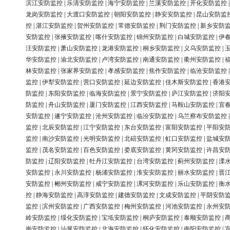
滨江安防监控
|
乐清安防监控
|
海宁安防监控
|
兰溪安防监控
|
开化安防监控
龙岗安防监控
|
大渡口安防监控
|
朝阳安防监控
|
静安安防监控
|
昆山安防监
控
|
湛江安防监控
|
贺州安防监控
|
常德安防监控
|
荆门安防监控
|
新乡安防
安防监控
|
张掖安防监控
|
喀什安防监控
|
锦州安防监控
|
白城安防监控
|
伊
汪安防监控
|
萧山安防监控
|
龙港安防监控
|
桐乡安防监控
|
义乌安防监控
|
华安防监控
|
渝北安防监控
|
卢湾安防监控
|
南通安防监控
|
衢州安防监控
|
林安防监控
|
张家界安防监控
|
孝感安防监控
|
焦作安防监控
|
临沧安防监控
监控
|
伊犁安防监控
|
营口安防监控
|
延边安防监控
|
佳木斯安防监控
|
香港
防监控
|
东阳安防监控
|
临海安防监控
|
景宁安防监控
|
庐江安防监控
|
济阳
防监控
|
舟山安防监控
|
厦门安防监控
|
江西安防监控
|
马鞍山安防监控
|
宜
安防监控
|
遂宁安防监控
|
沧州安防监控
|
临汾安防监控
|
乌兰察布安防监控
监控
|
北辰安防监控
|
江宁安防监控
|
东台安防监控
|
富阳安防监控
|
平阳安
监控
|
南沙安防监控
|
光明安防监控
|
北碚安防监控
|
虹口安防监控
|
盐城安
监控
|
茂名安防监控
|
百色安防监控
|
娄底安防监控
|
黄冈安防监控
|
许昌安
防监控
|
辽阳安防监控
|
牡丹江安防监控
|
台湾安防监控
|
蓟州安防监控
|
溧
安防监控
|
永川安防监控
|
杨浦安防监控
|
淮安安防监控
|
丽水安防监控
|
晋
安防监控
|
郴州安防监控
|
咸宁安防监控
|
漯河安防监控
|
乐山安防监控
|
衡
控
|
静海安防监控
|
高淳安防监控
|
建德安防监控
|
文成安防监控
|
平阴安防
监控
|
滨州安防监控
|
广西安防监控
|
梅州安防监控
|
河池安防监控
|
永州安
岭安防监控
|
绥化安防监控
|
宝坻安防监控
|
桐庐安防监控
|
泰顺安防监控
|
南安防监控
|
汕尾安防监控
|
北海安防监控
|
怀化安防监控
|
南阳安防监控
|