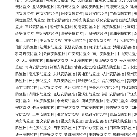
控
|
广东安防监控
|
惠州安防监控
|
钦州安防监控
|
郴州安防监控
|
咸宁安防
安防监控
|
盘锦安防监控
|
黑河安防监控
|
静海安防监控
|
高淳安防监控
|
建
港安防监控
|
南安安防监控
|
铜陵安防监控
|
滨州安防监控
|
广西安防监控
|
阿拉善盟安防监控
|
陇南安防监控
|
铁岭安防监控
|
绥化安防监控
|
宝坻安防
监控
|
宣城安防监控
|
德州安防监控
|
海南安防监控
|
汕尾安防监控
|
北海安
岭安防监控
|
宁河安防监控
|
淳安安防监控
|
江津安防监控
|
青浦安防监控
|
商丘安防监控
|
南充安防监控
|
甘南安防监控
|
武清安防监控
|
合川安防监控
信阳安防监控
|
达州安防监控
|
双桥安防监控
|
菏泽安防监控
|
清远安防监控
驻马店安防监控
|
云南安防监控
|
广安安防监控
|
南川安防监控
|
中山安防监
控
|
大足安防监控
|
揭阳安防监控
|
河北安防监控
|
璧山安防监控
|
云浮安防
监控
|
青海安防监控
|
陕西安防监控
|
甘肃安防监控
|
新疆安防监控
|
辽宁安
防监控
|
南京安防监控
|
东城安防监控
|
黄埔安防监控
|
杭州安防监控
|
泉州
防监控
|
长沙安防监控
|
武汉安防监控
|
郑州安防监控
|
昆明安防监控
|
贵阳
西宁安防监控
|
西安安防监控
|
兰州安防监控
|
乌鲁木齐安防监控
|
沈阳安防
防监控
|
丹阳安防监控
|
金坛安防监控
|
梁溪安防监控
|
崇川安防监控
|
邗江
安防监控
|
上城安防监控
|
余姚安防监控
|
鹿城安防监控
|
南湖安防监控
|
德
安防监控
|
包河安防监控
|
市中安防监控
|
市南安防监控
|
越秀安防监控
|
福
安防监控
|
三明安防监控
|
淮北安防监控
|
景德镇安防监控
|
青岛安防监控
|
靖安防监控
|
遵义安防监控
|
重庆安防监控
|
唐山安防监控
|
大同安防监控
|
防监控
|
大连安防监控
|
四平安防监控
|
齐齐哈尔安防监控
|
日喀则安防监控
通州安防监控
|
广陵安防监控
|
盐都安防监控
|
淮阴安防监控
|
赣榆安防监控