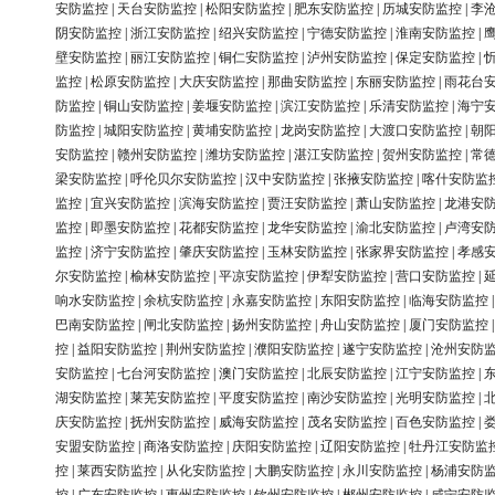
安防监控
|
天台安防监控
|
松阳安防监控
|
肥东安防监控
|
历城安防监控
|
李
阴安防监控
|
浙江安防监控
|
绍兴安防监控
|
宁德安防监控
|
淮南安防监控
|
壁安防监控
|
丽江安防监控
|
铜仁安防监控
|
泸州安防监控
|
保定安防监控
|
监控
|
松原安防监控
|
大庆安防监控
|
那曲安防监控
|
东丽安防监控
|
雨花台
防监控
|
铜山安防监控
|
姜堰安防监控
|
滨江安防监控
|
乐清安防监控
|
海宁
防监控
|
城阳安防监控
|
黄埔安防监控
|
龙岗安防监控
|
大渡口安防监控
|
朝
安防监控
|
赣州安防监控
|
潍坊安防监控
|
湛江安防监控
|
贺州安防监控
|
常
梁安防监控
|
呼伦贝尔安防监控
|
汉中安防监控
|
张掖安防监控
|
喀什安防监
监控
|
宜兴安防监控
|
滨海安防监控
|
贾汪安防监控
|
萧山安防监控
|
龙港安
监控
|
即墨安防监控
|
花都安防监控
|
龙华安防监控
|
渝北安防监控
|
卢湾安
监控
|
济宁安防监控
|
肇庆安防监控
|
玉林安防监控
|
张家界安防监控
|
孝感
尔安防监控
|
榆林安防监控
|
平凉安防监控
|
伊犁安防监控
|
营口安防监控
|
响水安防监控
|
余杭安防监控
|
永嘉安防监控
|
东阳安防监控
|
临海安防监控
巴南安防监控
|
闸北安防监控
|
扬州安防监控
|
舟山安防监控
|
厦门安防监控
控
|
益阳安防监控
|
荆州安防监控
|
濮阳安防监控
|
遂宁安防监控
|
沧州安防
安防监控
|
七台河安防监控
|
澳门安防监控
|
北辰安防监控
|
江宁安防监控
|
湖安防监控
|
莱芜安防监控
|
平度安防监控
|
南沙安防监控
|
光明安防监控
|
庆安防监控
|
抚州安防监控
|
威海安防监控
|
茂名安防监控
|
百色安防监控
|
安盟安防监控
|
商洛安防监控
|
庆阳安防监控
|
辽阳安防监控
|
牡丹江安防监
控
|
莱西安防监控
|
从化安防监控
|
大鹏安防监控
|
永川安防监控
|
杨浦安防