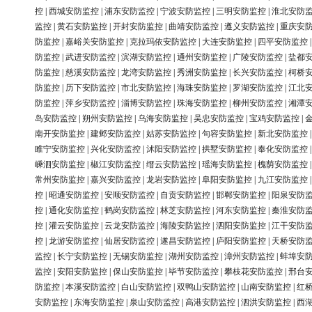
控
|
西城安防监控
|
浦东安防监控
|
宁波安防监控
|
三明安防监控
|
淮北安防
监控
|
黄石安防监控
|
开封安防监控
|
曲靖安防监控
|
遵义安防监控
|
重庆安
防监控
|
嘉峪关安防监控
|
克拉玛依安防监控
|
大连安防监控
|
四平安防监控
防监控
|
武进安防监控
|
滨湖安防监控
|
通州安防监控
|
广陵安防监控
|
盐都
防监控
|
慈溪安防监控
|
龙湾安防监控
|
秀洲安防监控
|
长兴安防监控
|
柯桥
防监控
|
历下安防监控
|
市北安防监控
|
海珠安防监控
|
罗湖安防监控
|
江北
防监控
|
萍乡安防监控
|
淄博安防监控
|
珠海安防监控
|
柳州安防监控
|
湘潭
岛安防监控
|
朔州安防监控
|
乌海安防监控
|
吴忠安防监控
|
宝鸡安防监控
|
南开安防监控
|
建邺安防监控
|
姑苏安防监控
|
句容安防监控
|
新北安防监控
睢宁安防监控
|
兴化安防监控
|
沭阳安防监控
|
拱墅安防监控
|
奉化安防监控
嵊泗安防监控
|
椒江安防监控
|
缙云安防监控
|
瑶海安防监控
|
槐荫安防监控
常州安防监控
|
嘉兴安防监控
|
龙岩安防监控
|
阜阳安防监控
|
九江安防监控
控
|
昭通安防监控
|
安顺安防监控
|
自贡安防监控
|
邯郸安防监控
|
阳泉安防
控
|
通化安防监控
|
鹤岗安防监控
|
林芝安防监控
|
河东安防监控
|
秦淮安防
控
|
灌云安防监控
|
云龙安防监控
|
海陵安防监控
|
泗阳安防监控
|
江干安防
控
|
龙游安防监控
|
仙居安防监控
|
遂昌安防监控
|
庐阳安防监控
|
天桥安防
监控
|
长宁安防监控
|
无锡安防监控
|
湖州安防监控
|
漳州安防监控
|
蚌埠安
监控
|
安阳安防监控
|
保山安防监控
|
毕节安防监控
|
攀枝花安防监控
|
邢台
防监控
|
本溪安防监控
|
白山安防监控
|
双鸭山安防监控
|
山南安防监控
|
红
安防监控
|
东海安防监控
|
泉山安防监控
|
高港安防监控
|
泗洪安防监控
|
西