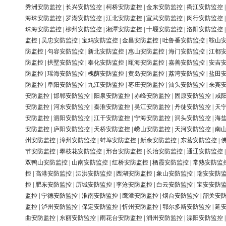
秀洲安防监控
|
长兴安防监控
|
柯桥安防监控
|
金东安防监控
|
衢江安防监控
海珠安防监控
|
罗湖安防监控
|
江北安防监控
|
宣武安防监控
|
闵行安防监控
珠海安防监控
|
柳州安防监控
|
湘潭安防监控
|
十堰安防监控
|
洛阳安防监控
监控
|
吴忠安防监控
|
宝鸡安防监控
|
金昌安防监控
|
吐鲁番安防监控
|
鞍山
防监控
|
句容安防监控
|
新北安防监控
|
惠山安防监控
|
海门安防监控
|
江都
防监控
|
拱墅安防监控
|
奉化安防监控
|
瓯海安防监控
|
嘉善安防监控
|
安吉
防监控
|
瑶海安防监控
|
槐荫安防监控
|
黄岛安防监控
|
荔湾安防监控
|
盐田
防监控
|
阜阳安防监控
|
九江安防监控
|
枣庄安防监控
|
汕头安防监控
|
来宾
安防监控
|
邯郸安防监控
|
阳泉安防监控
|
赤峰安防监控
|
固原安防监控
|
咸
安防监控
|
河东安防监控
|
秦淮安防监控
|
吴江安防监控
|
丹徒安防监控
|
天
安防监控
|
泗阳安防监控
|
江干安防监控
|
宁海安防监控
|
洞头安防监控
|
海
安防监控
|
庐阳安防监控
|
天桥安防监控
|
崂山安防监控
|
天河安防监控
|
南
州安防监控
|
漳州安防监控
|
蚌埠安防监控
|
新余安防监控
|
东营安防监控
|
节安防监控
|
攀枝花安防监控
|
邢台安防监控
|
长治安防监控
|
通辽安防监控
双鸭山安防监控
|
山南安防监控
|
红桥安防监控
|
栖霞安防监控
|
常熟安防监
控
|
高港安防监控
|
泗洪安防监控
|
西湖安防监控
|
象山安防监控
|
瑞安安防
控
|
肥东安防监控
|
历城安防监控
|
李沧安防监控
|
白云安防监控
|
宝安安防
监控
|
宁德安防监控
|
淮南安防监控
|
鹰潭安防监控
|
烟台安防监控
|
韶关安
监控
|
泸州安防监控
|
保定安防监控
|
忻州安防监控
|
鄂尔多斯安防监控
|
延
曲安防监控
|
东丽安防监控
|
雨花台安防监控
|
润州安防监控
|
溧阳安防监控