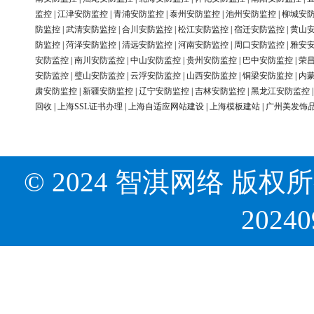
监控
|
江津安防监控
|
青浦安防监控
|
泰州安防监控
|
池州安防监控
|
柳城安
防监控
|
武清安防监控
|
合川安防监控
|
松江安防监控
|
宿迁安防监控
|
黄山
防监控
|
菏泽安防监控
|
清远安防监控
|
河南安防监控
|
周口安防监控
|
雅安
安防监控
|
南川安防监控
|
中山安防监控
|
贵州安防监控
|
巴中安防监控
|
荣
安防监控
|
璧山安防监控
|
云浮安防监控
|
山西安防监控
|
铜梁安防监控
|
内
肃安防监控
|
新疆安防监控
|
辽宁安防监控
|
吉林安防监控
|
黑龙江安防监控
回收
|
上海SSL证书办理
|
上海自适应网站建设
|
上海模板建站
|
广州美发饰
© 2024 智淇网络 版权所有 Al
2024