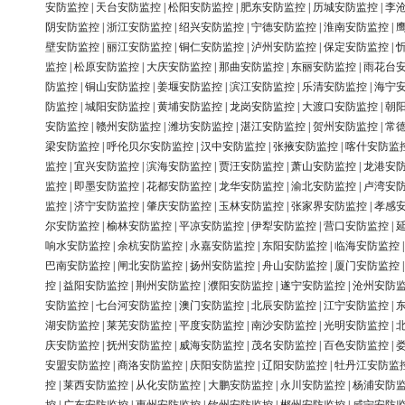
安防监控
|
天台安防监控
|
松阳安防监控
|
肥东安防监控
|
历城安防监控
|
李
阴安防监控
|
浙江安防监控
|
绍兴安防监控
|
宁德安防监控
|
淮南安防监控
|
壁安防监控
|
丽江安防监控
|
铜仁安防监控
|
泸州安防监控
|
保定安防监控
|
监控
|
松原安防监控
|
大庆安防监控
|
那曲安防监控
|
东丽安防监控
|
雨花台
防监控
|
铜山安防监控
|
姜堰安防监控
|
滨江安防监控
|
乐清安防监控
|
海宁
防监控
|
城阳安防监控
|
黄埔安防监控
|
龙岗安防监控
|
大渡口安防监控
|
朝
安防监控
|
赣州安防监控
|
潍坊安防监控
|
湛江安防监控
|
贺州安防监控
|
常
梁安防监控
|
呼伦贝尔安防监控
|
汉中安防监控
|
张掖安防监控
|
喀什安防监
监控
|
宜兴安防监控
|
滨海安防监控
|
贾汪安防监控
|
萧山安防监控
|
龙港安
监控
|
即墨安防监控
|
花都安防监控
|
龙华安防监控
|
渝北安防监控
|
卢湾安
监控
|
济宁安防监控
|
肇庆安防监控
|
玉林安防监控
|
张家界安防监控
|
孝感
尔安防监控
|
榆林安防监控
|
平凉安防监控
|
伊犁安防监控
|
营口安防监控
|
响水安防监控
|
余杭安防监控
|
永嘉安防监控
|
东阳安防监控
|
临海安防监控
巴南安防监控
|
闸北安防监控
|
扬州安防监控
|
舟山安防监控
|
厦门安防监控
控
|
益阳安防监控
|
荆州安防监控
|
濮阳安防监控
|
遂宁安防监控
|
沧州安防
安防监控
|
七台河安防监控
|
澳门安防监控
|
北辰安防监控
|
江宁安防监控
|
湖安防监控
|
莱芜安防监控
|
平度安防监控
|
南沙安防监控
|
光明安防监控
|
庆安防监控
|
抚州安防监控
|
威海安防监控
|
茂名安防监控
|
百色安防监控
|
安盟安防监控
|
商洛安防监控
|
庆阳安防监控
|
辽阳安防监控
|
牡丹江安防监
控
|
莱西安防监控
|
从化安防监控
|
大鹏安防监控
|
永川安防监控
|
杨浦安防