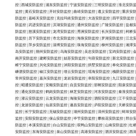
控
|
西城安防监控
|
浦东安防监控
|
宁波安防监控
|
三明安防监控
|
淮北安防
监控
|
黄石安防监控
|
开封安防监控
|
曲靖安防监控
|
遵义安防监控
|
重庆安
防监控
|
嘉峪关安防监控
|
克拉玛依安防监控
|
大连安防监控
|
四平安防监控
防监控
|
武进安防监控
|
滨湖安防监控
|
通州安防监控
|
广陵安防监控
|
盐都
防监控
|
慈溪安防监控
|
龙湾安防监控
|
秀洲安防监控
|
长兴安防监控
|
柯桥
防监控
|
历下安防监控
|
市北安防监控
|
海珠安防监控
|
罗湖安防监控
|
江北
防监控
|
萍乡安防监控
|
淄博安防监控
|
珠海安防监控
|
柳州安防监控
|
湘潭
岛安防监控
|
朔州安防监控
|
乌海安防监控
|
吴忠安防监控
|
宝鸡安防监控
|
南开安防监控
|
建邺安防监控
|
姑苏安防监控
|
句容安防监控
|
新北安防监控
睢宁安防监控
|
兴化安防监控
|
沭阳安防监控
|
拱墅安防监控
|
奉化安防监控
嵊泗安防监控
|
椒江安防监控
|
缙云安防监控
|
瑶海安防监控
|
槐荫安防监控
常州安防监控
|
嘉兴安防监控
|
龙岩安防监控
|
阜阳安防监控
|
九江安防监控
控
|
昭通安防监控
|
安顺安防监控
|
自贡安防监控
|
邯郸安防监控
|
阳泉安防
控
|
通化安防监控
|
鹤岗安防监控
|
林芝安防监控
|
河东安防监控
|
秦淮安防
控
|
灌云安防监控
|
云龙安防监控
|
海陵安防监控
|
泗阳安防监控
|
江干安防
控
|
龙游安防监控
|
仙居安防监控
|
遂昌安防监控
|
庐阳安防监控
|
天桥安防
监控
|
长宁安防监控
|
无锡安防监控
|
湖州安防监控
|
漳州安防监控
|
蚌埠安
监控
|
安阳安防监控
|
保山安防监控
|
毕节安防监控
|
攀枝花安防监控
|
邢台
防监控
|
本溪安防监控
|
白山安防监控
|
双鸭山安防监控
|
山南安防监控
|
红
安防监控
|
东海安防监控
|
泉山安防监控
|
高港安防监控
|
泗洪安防监控
|
西