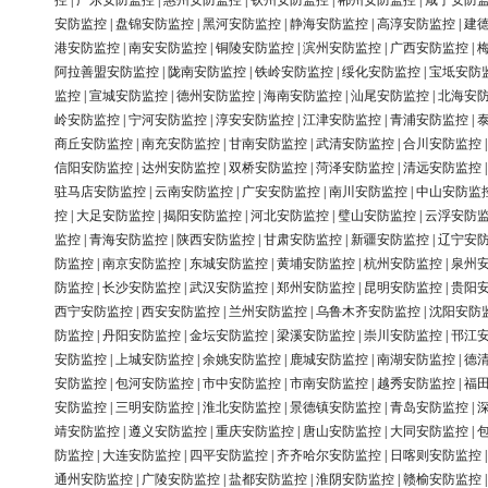
控
|
广东安防监控
|
惠州安防监控
|
钦州安防监控
|
郴州安防监控
|
咸宁安防
安防监控
|
盘锦安防监控
|
黑河安防监控
|
静海安防监控
|
高淳安防监控
|
建
港安防监控
|
南安安防监控
|
铜陵安防监控
|
滨州安防监控
|
广西安防监控
|
阿拉善盟安防监控
|
陇南安防监控
|
铁岭安防监控
|
绥化安防监控
|
宝坻安防
监控
|
宣城安防监控
|
德州安防监控
|
海南安防监控
|
汕尾安防监控
|
北海安
岭安防监控
|
宁河安防监控
|
淳安安防监控
|
江津安防监控
|
青浦安防监控
|
商丘安防监控
|
南充安防监控
|
甘南安防监控
|
武清安防监控
|
合川安防监控
信阳安防监控
|
达州安防监控
|
双桥安防监控
|
菏泽安防监控
|
清远安防监控
驻马店安防监控
|
云南安防监控
|
广安安防监控
|
南川安防监控
|
中山安防监
控
|
大足安防监控
|
揭阳安防监控
|
河北安防监控
|
璧山安防监控
|
云浮安防
监控
|
青海安防监控
|
陕西安防监控
|
甘肃安防监控
|
新疆安防监控
|
辽宁安
防监控
|
南京安防监控
|
东城安防监控
|
黄埔安防监控
|
杭州安防监控
|
泉州
防监控
|
长沙安防监控
|
武汉安防监控
|
郑州安防监控
|
昆明安防监控
|
贵阳
西宁安防监控
|
西安安防监控
|
兰州安防监控
|
乌鲁木齐安防监控
|
沈阳安防
防监控
|
丹阳安防监控
|
金坛安防监控
|
梁溪安防监控
|
崇川安防监控
|
邗江
安防监控
|
上城安防监控
|
余姚安防监控
|
鹿城安防监控
|
南湖安防监控
|
德
安防监控
|
包河安防监控
|
市中安防监控
|
市南安防监控
|
越秀安防监控
|
福
安防监控
|
三明安防监控
|
淮北安防监控
|
景德镇安防监控
|
青岛安防监控
|
靖安防监控
|
遵义安防监控
|
重庆安防监控
|
唐山安防监控
|
大同安防监控
|
防监控
|
大连安防监控
|
四平安防监控
|
齐齐哈尔安防监控
|
日喀则安防监控
通州安防监控
|
广陵安防监控
|
盐都安防监控
|
淮阴安防监控
|
赣榆安防监控