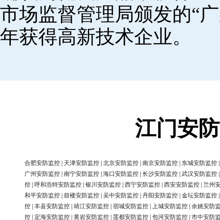
市场监督管理局颁发的“广
年获得高新技术企业。
江门安防
合肥安防监控
|
天津安防监控
|
北京安防监控
|
南京安防监控
|
东城安防监控
广州安防监控
|
南宁安防监控
|
海口安防监控
|
长沙安防监控
|
武汉安防监控
控
|
呼和浩特安防监控
|
银川安防监控
|
西宁安防监控
|
西安安防监控
|
兰州
和平安防监控
|
鼓楼安防监控
|
吴中安防监控
|
丹阳安防监控
|
金坛安防监控
控
|
丰县安防监控
|
靖江安防监控
|
宿城安防监控
|
上城安防监控
|
余姚安防
控
|
定海安防监控
|
黄岩安防监控
|
莲都安防监控
|
包河安防监控
|
市中安防