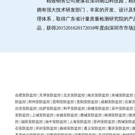
精致销售公司座落在深圳南山科技园，精
拥有强大技术研发部门，丰富的开发、设计及制造
理体系，取得广东省计量质量检测研究院的产品
品，获得2015201620172018年度由深
合肥安防监控
|
天津安防监控
|
北京安防监控
|
南京安防监控
|
东城安防监控
防监控
|
郑州安防监控
|
昆明安防监控
|
贵阳安防监控
|
成都安防监控
|
石家
尔滨安防监控
|
拉萨安防监控
|
和平安防监控
|
鼓楼安防监控
|
吴中安防监控
安防监控
|
上城安防监控
|
余姚安防监控
|
鹿城安防监控
|
南湖安防监控
|
德
控
|
福田安防监控
|
渝中安防监控
|
上海安防监控
|
苏州安防监控
|
西城安防
石安防监控
|
开封安防监控
|
曲靖安防监控
|
遵义安防监控
|
重庆安防监控
|