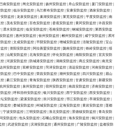
巴南安防监控
|
闸北安防监控
|
扬州安防监控
|
舟山安防监控
|
厦门安防监控
|
安防监控
|
临汾安防监控
|
乌兰察布安防监控
|
安康安防监控
|
酒泉安防监控
|
岭安防监控
|
龙泉安防监控
|
巢湖安防监控
|
莱芜安防监控
|
平度安防监控
|
南
监控
|
茂名安防监控
|
百色安防监控
|
娄底安防监控
|
黄冈安防监控
|
许昌安防
控
|
溧水安防监控
|
临安安防监控
|
苍南安防监控
|
钢城安防监控
|
莱西安防监
安防监控
|
惠州安防监控
|
钦州安防监控
|
郴州安防监控
|
咸宁安防监控
|
漯河
安防监控
|
文成安防监控
|
平阴安防监控
|
增城安防监控
|
涪陵安防监控
|
宝山
防监控
|
资阳安防监控
|
阿拉善盟安防监控
|
陇南安防监控
|
铁岭安防监控
|
绥
监控
|
汕尾安防监控
|
北海安防监控
|
怀化安防监控
|
南阳安防监控
|
宜宾安防
监控
|
河源安防监控
|
防城港安防监控
|
湖南安防监控
|
商丘安防监控
|
南充安
达州安防监控
|
双桥安防监控
|
菏泽安防监控
|
清远安防监控
|
河南安防监控
|
安防监控
|
巴中安防监控
|
荣昌安防监控
|
潮州安防监控
|
四川安防监控
|
眉山
监控
|
綦江安防监控
|
青海安防监控
|
陕西安防监控
|
甘肃安防监控
|
新疆安防
杭州安防监控
|
泉州安防监控
|
宿州安防监控
|
南昌安防监控
|
济南安防监控
|
安防监控
|
呼和浩特安防监控
|
银川安防监控
|
西宁安防监控
|
西安安防监控
|
金坛安防监控
|
梁溪安防监控
|
崇川安防监控
|
邗江安防监控
|
亭湖安防监控
|
安防监控
|
婺城安防监控
|
柯城安防监控
|
定海安防监控
|
黄岩安防监控
|
莲都
控
|
宁波安防监控
|
三明安防监控
|
淮北安防监控
|
景德镇安防监控
|
青岛安防
同安防监控
|
包头安防监控
|
石嘴山安防监控
|
海东安防监控
|
铜川安防监控
|
监控
|
武进安防监控
|
滨湖安防监控
|
通州安防监控
|
广陵安防监控
|
盐都安防