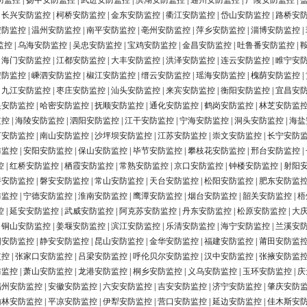
防监控
|
扬中安防监控
|
武进安防监控
|
滨湖安防监控
|
通州安防监控
|
广陵安防监控
|
|
长兴安防监控
|
柯桥安防监控
|
金东安防监控
|
衢江安防监控
|
岱山安防监控
|
路桥安
安防监控
|
温州安防监控
|
南平安防监控
|
亳州安防监控
|
萍乡安防监控
|
淄博安防监控
|
监控
|
乌海安防监控
|
吴忠安防监控
|
宝鸡安防监控
|
金昌安防监控
|
吐鲁番安防监控
|
|
海门安防监控
|
江都安防监控
|
大丰安防监控
|
洪泽安防监控
|
连云安防监控
|
睢宁安
安防监控
|
嵊泗安防监控
|
椒江安防监控
|
缙云安防监控
|
瑶海安防监控
|
槐荫安防监控
|
|
九江安防监控
|
枣庄安防监控
|
汕头安防监控
|
来宾安防监控
|
衡阳安防监控
|
宜昌安
银安防监控
|
哈密安防监控
|
抚顺安防监控
|
通化安防监控
|
鹤岗安防监控
|
林芝安防监
监控
|
海陵安防监控
|
泗阳安防监控
|
江干安防监控
|
宁海安防监控
|
洞头安防监控
|
海盐
河安防监控
|
南山安防监控
|
沙坪坝安防监控
|
江苏安防监控
|
崇文安防监控
|
长宁安防
防监控
|
安阳安防监控
|
保山安防监控
|
毕节安防监控
|
攀枝花安防监控
|
邢台安防监控
|
控
|
红桥安防监控
|
栖霞安防监控
|
常熟安防监控
|
京口安防监控
|
钟楼安防监控
|
射阳
浔安防监控
|
磐安安防监控
|
常山安防监控
|
天台安防监控
|
松阳安防监控
|
肥东安防监
防监控
|
宁德安防监控
|
淮南安防监控
|
鹰潭安防监控
|
烟台安防监控
|
韶关安防监控
|
梧
控
|
延安安防监控
|
武威安防监控
|
阿克苏安防监控
|
丹东安防监控
|
松原安防监控
|
大
|
铜山安防监控
|
姜堰安防监控
|
滨江安防监控
|
乐清安防监控
|
海宁安防监控
|
兰溪安
阳安防监控
|
静安安防监控
|
昆山安防监控
|
金华安防监控
|
福建安防监控
|
莆田安防监
监控
|
张家口安防监控
|
吕梁安防监控
|
呼伦贝尔安防监控
|
汉中安防监控
|
张掖安防监
防监控
|
萧山安防监控
|
龙港安防监控
|
桐乡安防监控
|
义乌安防监控
|
玉环安防监控
|
庆
福州安防监控
|
安徽安防监控
|
六安安防监控
|
吉安安防监控
|
济宁安防监控
|
肇庆安防
榆林安防监控
|
平凉安防监控
|
伊犁安防监控
|
营口安防监控
|
延边安防监控
|
佳木斯安