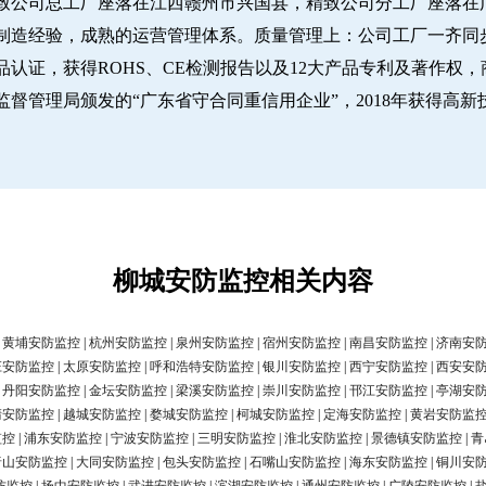
致公司总工厂座落在江西赣州市兴国县，精致公司分工厂座落在广
经验，成熟的运营管理体系。质量管理上：公司工厂一齐同步推行IS
认证，获得ROHS、CE检测报告以及12大产品专利及著作权，
圳市市场监督管理局颁发的“广东省守合同重信用企业”，2018年获得高
柳城安防监控相关内容
|
黄埔安防监控
|
杭州安防监控
|
泉州安防监控
|
宿州安防监控
|
南昌安防监控
|
济南安
庄安防监控
|
太原安防监控
|
呼和浩特安防监控
|
银川安防监控
|
西宁安防监控
|
西安安
|
丹阳安防监控
|
金坛安防监控
|
梁溪安防监控
|
崇川安防监控
|
邗江安防监控
|
亭湖安
清安防监控
|
越城安防监控
|
婺城安防监控
|
柯城安防监控
|
定海安防监控
|
黄岩安防监
监控
|
浦东安防监控
|
宁波安防监控
|
三明安防监控
|
淮北安防监控
|
景德镇安防监控
|
青
唐山安防监控
|
大同安防监控
|
包头安防监控
|
石嘴山安防监控
|
海东安防监控
|
铜川安