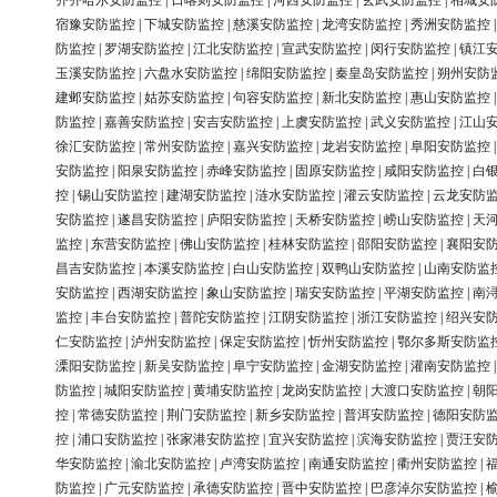
齐齐哈尔安防监控
|
日喀则安防监控
|
河西安防监控
|
玄武安防监控
|
相城安
宿豫安防监控
|
下城安防监控
|
慈溪安防监控
|
龙湾安防监控
|
秀洲安防监控
防监控
|
罗湖安防监控
|
江北安防监控
|
宣武安防监控
|
闵行安防监控
|
镇江
玉溪安防监控
|
六盘水安防监控
|
绵阳安防监控
|
秦皇岛安防监控
|
朔州安防
建邺安防监控
|
姑苏安防监控
|
句容安防监控
|
新北安防监控
|
惠山安防监控
防监控
|
嘉善安防监控
|
安吉安防监控
|
上虞安防监控
|
武义安防监控
|
江山
徐汇安防监控
|
常州安防监控
|
嘉兴安防监控
|
龙岩安防监控
|
阜阳安防监控
安防监控
|
阳泉安防监控
|
赤峰安防监控
|
固原安防监控
|
咸阳安防监控
|
白
控
|
锡山安防监控
|
建湖安防监控
|
涟水安防监控
|
灌云安防监控
|
云龙安防
安防监控
|
遂昌安防监控
|
庐阳安防监控
|
天桥安防监控
|
崂山安防监控
|
天
监控
|
东营安防监控
|
佛山安防监控
|
桂林安防监控
|
邵阳安防监控
|
襄阳安
昌吉安防监控
|
本溪安防监控
|
白山安防监控
|
双鸭山安防监控
|
山南安防监
安防监控
|
西湖安防监控
|
象山安防监控
|
瑞安安防监控
|
平湖安防监控
|
南
监控
|
丰台安防监控
|
普陀安防监控
|
江阴安防监控
|
浙江安防监控
|
绍兴安
仁安防监控
|
泸州安防监控
|
保定安防监控
|
忻州安防监控
|
鄂尔多斯安防监
溧阳安防监控
|
新吴安防监控
|
阜宁安防监控
|
金湖安防监控
|
灌南安防监控
防监控
|
城阳安防监控
|
黄埔安防监控
|
龙岗安防监控
|
大渡口安防监控
|
朝
控
|
常德安防监控
|
荆门安防监控
|
新乡安防监控
|
普洱安防监控
|
德阳安防
控
|
浦口安防监控
|
张家港安防监控
|
宜兴安防监控
|
滨海安防监控
|
贾汪安
华安防监控
|
渝北安防监控
|
卢湾安防监控
|
南通安防监控
|
衢州安防监控
|
防监控
|
广元安防监控
|
承德安防监控
|
晋中安防监控
|
巴彦淖尔安防监控
|