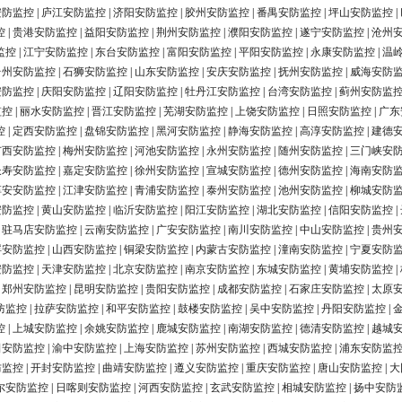
安防监控
|
庐江安防监控
|
济阳安防监控
|
胶州安防监控
|
番禺安防监控
|
坪山安防监控
|
控
|
贵港安防监控
|
益阳安防监控
|
荆州安防监控
|
濮阳安防监控
|
遂宁安防监控
|
沧州
监控
|
江宁安防监控
|
东台安防监控
|
富阳安防监控
|
平阳安防监控
|
永康安防监控
|
温
台州安防监控
|
石狮安防监控
|
山东安防监控
|
安庆安防监控
|
抚州安防监控
|
威海安防
安防监控
|
庆阳安防监控
|
辽阳安防监控
|
牡丹江安防监控
|
台湾安防监控
|
蓟州安防监
监控
|
丽水安防监控
|
晋江安防监控
|
芜湖安防监控
|
上饶安防监控
|
日照安防监控
|
广东
控
|
定西安防监控
|
盘锦安防监控
|
黑河安防监控
|
静海安防监控
|
高淳安防监控
|
建德
广西安防监控
|
梅州安防监控
|
河池安防监控
|
永州安防监控
|
随州安防监控
|
三门峡安
长寿安防监控
|
嘉定安防监控
|
徐州安防监控
|
宣城安防监控
|
德州安防监控
|
海南安防
淳安安防监控
|
江津安防监控
|
青浦安防监控
|
泰州安防监控
|
池州安防监控
|
柳城安防
安防监控
|
黄山安防监控
|
临沂安防监控
|
阳江安防监控
|
湖北安防监控
|
信阳安防监控
|
|
驻马店安防监控
|
云南安防监控
|
广安安防监控
|
南川安防监控
|
中山安防监控
|
贵州
浮安防监控
|
山西安防监控
|
铜梁安防监控
|
内蒙古安防监控
|
潼南安防监控
|
宁夏安防
安防监控
|
天津安防监控
|
北京安防监控
|
南京安防监控
|
东城安防监控
|
黄埔安防监控
|
|
郑州安防监控
|
昆明安防监控
|
贵阳安防监控
|
成都安防监控
|
石家庄安防监控
|
太原
防监控
|
拉萨安防监控
|
和平安防监控
|
鼓楼安防监控
|
吴中安防监控
|
丹阳安防监控
|
控
|
上城安防监控
|
余姚安防监控
|
鹿城安防监控
|
南湖安防监控
|
德清安防监控
|
越城
田安防监控
|
渝中安防监控
|
上海安防监控
|
苏州安防监控
|
西城安防监控
|
浦东安防监
防监控
|
开封安防监控
|
曲靖安防监控
|
遵义安防监控
|
重庆安防监控
|
唐山安防监控
|
大
尔安防监控
|
日喀则安防监控
|
河西安防监控
|
玄武安防监控
|
相城安防监控
|
扬中安防