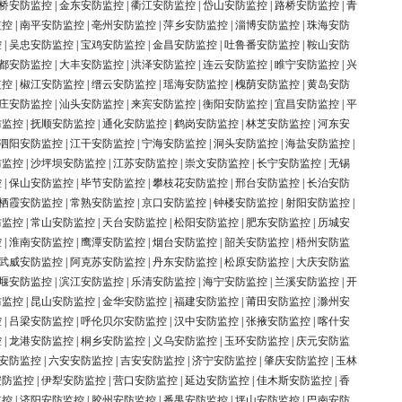
桥安防监控
|
金东安防监控
|
衢江安防监控
|
岱山安防监控
|
路桥安防监控
|
青
监控
|
南平安防监控
|
亳州安防监控
|
萍乡安防监控
|
淄博安防监控
|
珠海安防
控
|
吴忠安防监控
|
宝鸡安防监控
|
金昌安防监控
|
吐鲁番安防监控
|
鞍山安防
都安防监控
|
大丰安防监控
|
洪泽安防监控
|
连云安防监控
|
睢宁安防监控
|
兴
监控
|
椒江安防监控
|
缙云安防监控
|
瑶海安防监控
|
槐荫安防监控
|
黄岛安防
庄安防监控
|
汕头安防监控
|
来宾安防监控
|
衡阳安防监控
|
宜昌安防监控
|
平
防监控
|
抚顺安防监控
|
通化安防监控
|
鹤岗安防监控
|
林芝安防监控
|
河东安
泗阳安防监控
|
江干安防监控
|
宁海安防监控
|
洞头安防监控
|
海盐安防监控
|
防监控
|
沙坪坝安防监控
|
江苏安防监控
|
崇文安防监控
|
长宁安防监控
|
无锡
控
|
保山安防监控
|
毕节安防监控
|
攀枝花安防监控
|
邢台安防监控
|
长治安防
栖霞安防监控
|
常熟安防监控
|
京口安防监控
|
钟楼安防监控
|
射阳安防监控
|
防监控
|
常山安防监控
|
天台安防监控
|
松阳安防监控
|
肥东安防监控
|
历城安
控
|
淮南安防监控
|
鹰潭安防监控
|
烟台安防监控
|
韶关安防监控
|
梧州安防监
武威安防监控
|
阿克苏安防监控
|
丹东安防监控
|
松原安防监控
|
大庆安防监
堰安防监控
|
滨江安防监控
|
乐清安防监控
|
海宁安防监控
|
兰溪安防监控
|
开
防监控
|
昆山安防监控
|
金华安防监控
|
福建安防监控
|
莆田安防监控
|
滁州安
控
|
吕梁安防监控
|
呼伦贝尔安防监控
|
汉中安防监控
|
张掖安防监控
|
喀什安
控
|
龙港安防监控
|
桐乡安防监控
|
义乌安防监控
|
玉环安防监控
|
庆元安防监
安防监控
|
六安安防监控
|
吉安安防监控
|
济宁安防监控
|
肇庆安防监控
|
玉林
安防监控
|
伊犁安防监控
|
营口安防监控
|
延边安防监控
|
佳木斯安防监控
|
香
监控
|
济阳安防监控
|
胶州安防监控
|
番禺安防监控
|
坪山安防监控
|
巴南安防