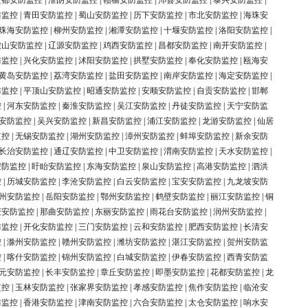
盐都安防监控
|
淮阴安防监控
|
赣榆安防监控
|
沛县安防监控
|
泰兴安防监控
|
防监控
|
青田安防监控
|
蜀山安防监控
|
历下安防监控
|
市北安防监控
|
海珠安
珠海安防监控
|
柳州安防监控
|
湘潭安防监控
|
十堰安防监控
|
洛阳安防监控
|
鞍山安防监控
|
辽源安防监控
|
鸡西安防监控
|
昌都安防监控
|
南开安防监控
|
防监控
|
兴化安防监控
|
沭阳安防监控
|
拱墅安防监控
|
奉化安防监控
|
瓯海安
黄岛安防监控
|
荔湾安防监控
|
盐田安防监控
|
南岸安防监控
|
海定安防监控
|
防监控
|
平顶山安防监控
|
昭通安防监控
|
安顺安防监控
|
自贡安防监控
|
邯郸
控
|
河东安防监控
|
秦淮安防监控
|
吴江安防监控
|
丹徒安防监控
|
天宁安防监
安防监控
|
吴兴安防监控
|
新昌安防监控
|
浦江安防监控
|
龙游安防监控
|
仙居
监控
|
无锡安防监控
|
湖州安防监控
|
漳州安防监控
|
蚌埠安防监控
|
新余安防
长治安防监控
|
通辽安防监控
|
中卫安防监控
|
渭南安防监控
|
天水安防监控
|
安防监控
|
盱眙安防监控
|
东海安防监控
|
泉山安防监控
|
高港安防监控
|
泗洪
控
|
历城安防监控
|
李沧安防监控
|
白云安防监控
|
宝安安防监控
|
九龙坡安防
州安防监控
|
岳阳安防监控
|
鄂州安防监控
|
鹤壁安防监控
|
丽江安防监控
|
铜
庆安防监控
|
那曲安防监控
|
东丽安防监控
|
雨花台安防监控
|
润州安防监控
|
防监控
|
开化安防监控
|
三门安防监控
|
云和安防监控
|
肥西安防监控
|
长清安
控
|
滁州安防监控
|
赣州安防监控
|
潍坊安防监控
|
湛江安防监控
|
贺州安防监
控
|
喀什安防监控
|
锦州安防监控
|
白城安防监控
|
伊春安防监控
|
西青安防监
元安防监控
|
长丰安防监控
|
章丘安防监控
|
即墨安防监控
|
花都安防监控
|
龙
监控
|
玉林安防监控
|
张家界安防监控
|
孝感安防监控
|
焦作安防监控
|
临沧安
防监控
|
香港安防监控
|
津南安防监控
|
六合安防监控
|
太仓安防监控
|
响水安