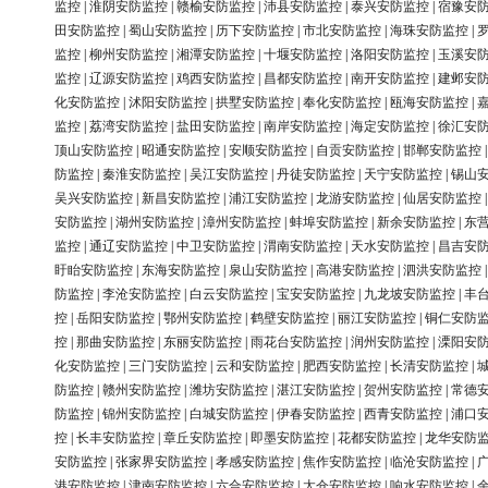
监控
|
淮阴安防监控
|
赣榆安防监控
|
沛县安防监控
|
泰兴安防监控
|
宿豫安
田安防监控
|
蜀山安防监控
|
历下安防监控
|
市北安防监控
|
海珠安防监控
|
监控
|
柳州安防监控
|
湘潭安防监控
|
十堰安防监控
|
洛阳安防监控
|
玉溪安
监控
|
辽源安防监控
|
鸡西安防监控
|
昌都安防监控
|
南开安防监控
|
建邺安
化安防监控
|
沭阳安防监控
|
拱墅安防监控
|
奉化安防监控
|
瓯海安防监控
|
监控
|
荔湾安防监控
|
盐田安防监控
|
南岸安防监控
|
海定安防监控
|
徐汇安
顶山安防监控
|
昭通安防监控
|
安顺安防监控
|
自贡安防监控
|
邯郸安防监控
防监控
|
秦淮安防监控
|
吴江安防监控
|
丹徒安防监控
|
天宁安防监控
|
锡山
吴兴安防监控
|
新昌安防监控
|
浦江安防监控
|
龙游安防监控
|
仙居安防监控
安防监控
|
湖州安防监控
|
漳州安防监控
|
蚌埠安防监控
|
新余安防监控
|
东
监控
|
通辽安防监控
|
中卫安防监控
|
渭南安防监控
|
天水安防监控
|
昌吉安
盱眙安防监控
|
东海安防监控
|
泉山安防监控
|
高港安防监控
|
泗洪安防监控
防监控
|
李沧安防监控
|
白云安防监控
|
宝安安防监控
|
九龙坡安防监控
|
丰
控
|
岳阳安防监控
|
鄂州安防监控
|
鹤壁安防监控
|
丽江安防监控
|
铜仁安防
控
|
那曲安防监控
|
东丽安防监控
|
雨花台安防监控
|
润州安防监控
|
溧阳安
化安防监控
|
三门安防监控
|
云和安防监控
|
肥西安防监控
|
长清安防监控
|
防监控
|
赣州安防监控
|
潍坊安防监控
|
湛江安防监控
|
贺州安防监控
|
常德
防监控
|
锦州安防监控
|
白城安防监控
|
伊春安防监控
|
西青安防监控
|
浦口
控
|
长丰安防监控
|
章丘安防监控
|
即墨安防监控
|
花都安防监控
|
龙华安防
安防监控
|
张家界安防监控
|
孝感安防监控
|
焦作安防监控
|
临沧安防监控
|
港安防监控
|
津南安防监控
|
六合安防监控
|
太仓安防监控
|
响水安防监控
|