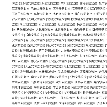
防监控
|
余杭安防监控
|
永嘉安防监控
|
东阳安防监控
|
临海安防监控
|
景宁
江西安防监控
|
马鞍山安防监控
|
宜春安防监控
|
泰安安防监控
|
江门安防监
石河子安防监控
|
阜新安防监控
|
七台河安防监控
|
澳门安防监控
|
北辰安防
沙安防监控
|
光明安防监控
|
北碚安防监控
|
虹口安防监控
|
盐城安防监控
|
监控
|
内江安防监控
|
廊坊安防监控
|
运城安防监控
|
兴安盟安防监控
|
商洛
控
|
从化安防监控
|
大鹏安防监控
|
永川安防监控
|
杨浦安防监控
|
淮安安防
安防监控
|
乐山安防监控
|
衡水安防监控
|
晋城安防监控
|
锡林郭勒盟安防监
安防监控
|
连云港安防监控
|
南安安防监控
|
铜陵安防监控
|
滨州安防监控
|
化安防监控
|
宝坻安防监控
|
桐庐安防监控
|
泰顺安防监控
|
商河安防监控
|
监控
|
临夏安防监控
|
葫芦岛安防监控
|
大兴安岭安防监控
|
宁河安防监控
|
防监控
|
甘南安防监控
|
武清安防监控
|
合川安防监控
|
松江安防监控
|
宿迁
周口安防监控
|
雅安安防监控
|
万盛安防监控
|
莱芜安防监控
|
东莞安防监控
安防监控
|
大足安防监控
|
揭阳安防监控
|
河北安防监控
|
璧山安防监控
|
云
监控
|
辽宁安防监控
|
吉林安防监控
|
黑龙江安防监控
|
西藏安防监控
|
合肥
广州安防监控
|
南宁安防监控
|
海口安防监控
|
长沙安防监控
|
武汉安防监控
兰州安防监控
|
乌鲁木齐安防监控
|
沈阳安防监控
|
长春安防监控
|
哈尔滨安
清江浦安防监控
|
海州安防监控
|
丰县安防监控
|
靖江安防监控
|
宿城安防监
安防监控
|
包河安防监控
|
市中安防监控
|
市南安防监控
|
越秀安防监控
|
福
监控
|
深圳安防监控
|
崇左安防监控
|
三亚安防监控
|
株洲安防监控
|
黄石安
嘉峪关安防监控
|
克拉玛依安防监控
|
大连安防监控
|
四平安防监控
|
齐齐哈