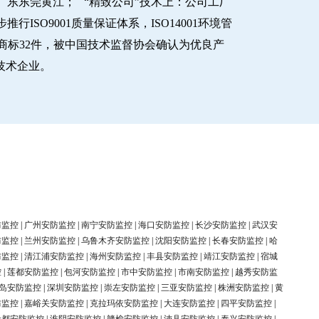
东东莞黄江； “精致公司”技术上：公司工厂
O9001质量保证体系，ISO14001环境管
商标32件，被中国技术监督协会确认为优良产
新技术企业。
防监控
|
广州安防监控
|
南宁安防监控
|
海口安防监控
|
长沙安防监控
|
武汉安
防监控
|
兰州安防监控
|
乌鲁木齐安防监控
|
沈阳安防监控
|
长春安防监控
|
哈
防监控
|
清江浦安防监控
|
海州安防监控
|
丰县安防监控
|
靖江安防监控
|
宿城
控
|
莲都安防监控
|
包河安防监控
|
市中安防监控
|
市南安防监控
|
越秀安防监
岛安防监控
|
深圳安防监控
|
崇左安防监控
|
三亚安防监控
|
株洲安防监控
|
黄
防监控
|
嘉峪关安防监控
|
克拉玛依安防监控
|
大连安防监控
|
四平安防监控
|