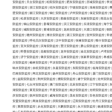
安防监控
|
天台安防监控
|
松阳安防监控
|
肥东安防监控
|
历城安防监控
|
李
阴安防监控
|
浙江安防监控
|
绍兴安防监控
|
宁德安防监控
|
淮南安防监控
|
壁安防监控
|
丽江安防监控
|
铜仁安防监控
|
泸州安防监控
|
保定安防监控
|
监控
|
松原安防监控
|
大庆安防监控
|
那曲安防监控
|
东丽安防监控
|
雨花台
防监控
|
铜山安防监控
|
姜堰安防监控
|
滨江安防监控
|
乐清安防监控
|
海宁
防监控
|
城阳安防监控
|
黄埔安防监控
|
龙岗安防监控
|
大渡口安防监控
|
朝
安防监控
|
赣州安防监控
|
潍坊安防监控
|
湛江安防监控
|
贺州安防监控
|
常
梁安防监控
|
呼伦贝尔安防监控
|
汉中安防监控
|
张掖安防监控
|
喀什安防监
监控
|
宜兴安防监控
|
滨海安防监控
|
贾汪安防监控
|
萧山安防监控
|
龙港安
监控
|
即墨安防监控
|
花都安防监控
|
龙华安防监控
|
渝北安防监控
|
卢湾安
监控
|
济宁安防监控
|
肇庆安防监控
|
玉林安防监控
|
张家界安防监控
|
孝感
尔安防监控
|
榆林安防监控
|
平凉安防监控
|
伊犁安防监控
|
营口安防监控
|
响水安防监控
|
余杭安防监控
|
永嘉安防监控
|
东阳安防监控
|
临海安防监控
巴南安防监控
|
闸北安防监控
|
扬州安防监控
|
舟山安防监控
|
厦门安防监控
控
|
益阳安防监控
|
荆州安防监控
|
濮阳安防监控
|
遂宁安防监控
|
沧州安防
安防监控
|
七台河安防监控
|
澳门安防监控
|
北辰安防监控
|
江宁安防监控
|
湖安防监控
|
莱芜安防监控
|
平度安防监控
|
南沙安防监控
|
光明安防监控
|
庆安防监控
|
抚州安防监控
|
威海安防监控
|
茂名安防监控
|
百色安防监控
|
安盟安防监控
|
商洛安防监控
|
庆阳安防监控
|
辽阳安防监控
|
牡丹江安防监
控
|
莱西安防监控
|
从化安防监控
|
大鹏安防监控
|
永川安防监控
|
杨浦安防