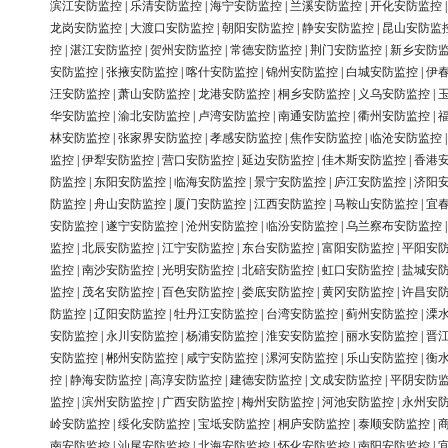
滨江安防监控
|
乐清安防监控
|
海宁安防监控
|
兰溪安防监控
|
开化安防监控
龙岗安防监控
|
大渡口安防监控
|
朝阳安防监控
|
静安安防监控
|
昆山安防监
控
|
湛江安防监控
|
贺州安防监控
|
常德安防监控
|
荆门安防监控
|
新乡安防
安防监控
|
张掖安防监控
|
喀什安防监控
|
锦州安防监控
|
白城安防监控
|
伊
汪安防监控
|
萧山安防监控
|
龙港安防监控
|
桐乡安防监控
|
义乌安防监控
|
华安防监控
|
渝北安防监控
|
卢湾安防监控
|
南通安防监控
|
衢州安防监控
|
林安防监控
|
张家界安防监控
|
孝感安防监控
|
焦作安防监控
|
临沧安防监控
监控
|
伊犁安防监控
|
营口安防监控
|
延边安防监控
|
佳木斯安防监控
|
香港
防监控
|
东阳安防监控
|
临海安防监控
|
景宁安防监控
|
庐江安防监控
|
济阳
防监控
|
舟山安防监控
|
厦门安防监控
|
江西安防监控
|
马鞍山安防监控
|
宜
安防监控
|
遂宁安防监控
|
沧州安防监控
|
临汾安防监控
|
乌兰察布安防监控
监控
|
北辰安防监控
|
江宁安防监控
|
东台安防监控
|
富阳安防监控
|
平阳安
监控
|
南沙安防监控
|
光明安防监控
|
北碚安防监控
|
虹口安防监控
|
盐城安
监控
|
茂名安防监控
|
百色安防监控
|
娄底安防监控
|
黄冈安防监控
|
许昌安
防监控
|
辽阳安防监控
|
牡丹江安防监控
|
台湾安防监控
|
蓟州安防监控
|
溧
安防监控
|
永川安防监控
|
杨浦安防监控
|
淮安安防监控
|
丽水安防监控
|
晋
安防监控
|
郴州安防监控
|
咸宁安防监控
|
漯河安防监控
|
乐山安防监控
|
衡
控
|
静海安防监控
|
高淳安防监控
|
建德安防监控
|
文成安防监控
|
平阴安防
监控
|
滨州安防监控
|
广西安防监控
|
梅州安防监控
|
河池安防监控
|
永州安
岭安防监控
|
绥化安防监控
|
宝坻安防监控
|
桐庐安防监控
|
泰顺安防监控
|
南安防监控
|
汕尾安防监控
|
北海安防监控
|
怀化安防监控
|
南阳安防监控
|