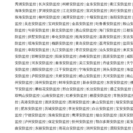
秀洲安防监控
|
长兴安防监控
|
柯桥安防监控
|
金东安防监控
|
衢江安防监控
海珠安防监控
|
罗湖安防监控
|
江北安防监控
|
宣武安防监控
|
闵行安防监控
珠海安防监控
|
柳州安防监控
|
湘潭安防监控
|
十堰安防监控
|
洛阳安防监控
监控
|
吴忠安防监控
|
宝鸡安防监控
|
金昌安防监控
|
吐鲁番安防监控
|
鞍山
防监控
|
句容安防监控
|
新北安防监控
|
惠山安防监控
|
海门安防监控
|
江都
防监控
|
拱墅安防监控
|
奉化安防监控
|
瓯海安防监控
|
嘉善安防监控
|
安吉
防监控
|
瑶海安防监控
|
槐荫安防监控
|
黄岛安防监控
|
荔湾安防监控
|
盐田
防监控
|
阜阳安防监控
|
九江安防监控
|
枣庄安防监控
|
汕头安防监控
|
来宾
安防监控
|
邯郸安防监控
|
阳泉安防监控
|
赤峰安防监控
|
固原安防监控
|
咸
安防监控
|
河东安防监控
|
秦淮安防监控
|
吴江安防监控
|
丹徒安防监控
|
天
安防监控
|
泗阳安防监控
|
江干安防监控
|
宁海安防监控
|
洞头安防监控
|
海
安防监控
|
庐阳安防监控
|
天桥安防监控
|
崂山安防监控
|
天河安防监控
|
南
州安防监控
|
漳州安防监控
|
蚌埠安防监控
|
新余安防监控
|
东营安防监控
|
节安防监控
|
攀枝花安防监控
|
邢台安防监控
|
长治安防监控
|
通辽安防监控
双鸭山安防监控
|
山南安防监控
|
红桥安防监控
|
栖霞安防监控
|
常熟安防监
控
|
高港安防监控
|
泗洪安防监控
|
西湖安防监控
|
象山安防监控
|
瑞安安防
控
|
肥东安防监控
|
历城安防监控
|
李沧安防监控
|
白云安防监控
|
宝安安防
监控
|
宁德安防监控
|
淮南安防监控
|
鹰潭安防监控
|
烟台安防监控
|
韶关安
监控
|
泸州安防监控
|
保定安防监控
|
忻州安防监控
|
鄂尔多斯安防监控
|
延
曲安防监控
|
东丽安防监控
|
雨花台安防监控
|
润州安防监控
|
溧阳安防监控