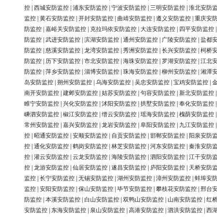
控
|
西城安防监控
|
浦东安防监控
|
宁波安防监控
|
三明安防监控
|
淮北安防
监控
|
黄石安防监控
|
开封安防监控
|
曲靖安防监控
|
遵义安防监控
|
重庆安
防监控
|
嘉峪关安防监控
|
克拉玛依安防监控
|
大连安防监控
|
四平安防监控
防监控
|
武进安防监控
|
滨湖安防监控
|
通州安防监控
|
广陵安防监控
|
盐都
防监控
|
慈溪安防监控
|
龙湾安防监控
|
秀洲安防监控
|
长兴安防监控
|
柯桥
防监控
|
历下安防监控
|
市北安防监控
|
海珠安防监控
|
罗湖安防监控
|
江北
防监控
|
萍乡安防监控
|
淄博安防监控
|
珠海安防监控
|
柳州安防监控
|
湘潭
岛安防监控
|
朔州安防监控
|
乌海安防监控
|
吴忠安防监控
|
宝鸡安防监控
|
南开安防监控
|
建邺安防监控
|
姑苏安防监控
|
句容安防监控
|
新北安防监控
睢宁安防监控
|
兴化安防监控
|
沭阳安防监控
|
拱墅安防监控
|
奉化安防监控
嵊泗安防监控
|
椒江安防监控
|
缙云安防监控
|
瑶海安防监控
|
槐荫安防监控
常州安防监控
|
嘉兴安防监控
|
龙岩安防监控
|
阜阳安防监控
|
九江安防监控
控
|
昭通安防监控
|
安顺安防监控
|
自贡安防监控
|
邯郸安防监控
|
阳泉安防
控
|
通化安防监控
|
鹤岗安防监控
|
林芝安防监控
|
河东安防监控
|
秦淮安防
控
|
灌云安防监控
|
云龙安防监控
|
海陵安防监控
|
泗阳安防监控
|
江干安防
控
|
龙游安防监控
|
仙居安防监控
|
遂昌安防监控
|
庐阳安防监控
|
天桥安防
监控
|
长宁安防监控
|
无锡安防监控
|
湖州安防监控
|
漳州安防监控
|
蚌埠安
监控
|
安阳安防监控
|
保山安防监控
|
毕节安防监控
|
攀枝花安防监控
|
邢台
防监控
|
本溪安防监控
|
白山安防监控
|
双鸭山安防监控
|
山南安防监控
|
红
安防监控
|
东海安防监控
|
泉山安防监控
|
高港安防监控
|
泗洪安防监控
|
西