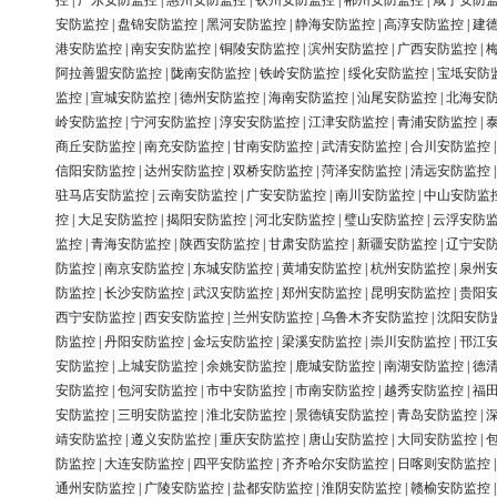
控
|
广东安防监控
|
惠州安防监控
|
钦州安防监控
|
郴州安防监控
|
咸宁安防
安防监控
|
盘锦安防监控
|
黑河安防监控
|
静海安防监控
|
高淳安防监控
|
建
港安防监控
|
南安安防监控
|
铜陵安防监控
|
滨州安防监控
|
广西安防监控
|
阿拉善盟安防监控
|
陇南安防监控
|
铁岭安防监控
|
绥化安防监控
|
宝坻安防
监控
|
宣城安防监控
|
德州安防监控
|
海南安防监控
|
汕尾安防监控
|
北海安
岭安防监控
|
宁河安防监控
|
淳安安防监控
|
江津安防监控
|
青浦安防监控
|
商丘安防监控
|
南充安防监控
|
甘南安防监控
|
武清安防监控
|
合川安防监控
信阳安防监控
|
达州安防监控
|
双桥安防监控
|
菏泽安防监控
|
清远安防监控
驻马店安防监控
|
云南安防监控
|
广安安防监控
|
南川安防监控
|
中山安防监
控
|
大足安防监控
|
揭阳安防监控
|
河北安防监控
|
璧山安防监控
|
云浮安防
监控
|
青海安防监控
|
陕西安防监控
|
甘肃安防监控
|
新疆安防监控
|
辽宁安
防监控
|
南京安防监控
|
东城安防监控
|
黄埔安防监控
|
杭州安防监控
|
泉州
防监控
|
长沙安防监控
|
武汉安防监控
|
郑州安防监控
|
昆明安防监控
|
贵阳
西宁安防监控
|
西安安防监控
|
兰州安防监控
|
乌鲁木齐安防监控
|
沈阳安防
防监控
|
丹阳安防监控
|
金坛安防监控
|
梁溪安防监控
|
崇川安防监控
|
邗江
安防监控
|
上城安防监控
|
余姚安防监控
|
鹿城安防监控
|
南湖安防监控
|
德
安防监控
|
包河安防监控
|
市中安防监控
|
市南安防监控
|
越秀安防监控
|
福
安防监控
|
三明安防监控
|
淮北安防监控
|
景德镇安防监控
|
青岛安防监控
|
靖安防监控
|
遵义安防监控
|
重庆安防监控
|
唐山安防监控
|
大同安防监控
|
防监控
|
大连安防监控
|
四平安防监控
|
齐齐哈尔安防监控
|
日喀则安防监控
通州安防监控
|
广陵安防监控
|
盐都安防监控
|
淮阴安防监控
|
赣榆安防监控