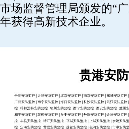
市场监督管理局颁发的“广
年获得高新技术企业。
贵港安防
合肥安防监控
|
天津安防监控
|
北京安防监控
|
南京安防监控
|
东城安防监控
广州安防监控
|
南宁安防监控
|
海口安防监控
|
长沙安防监控
|
武汉安防监控
控
|
呼和浩特安防监控
|
银川安防监控
|
西宁安防监控
|
西安安防监控
|
兰州
和平安防监控
|
鼓楼安防监控
|
吴中安防监控
|
丹阳安防监控
|
金坛安防监控
控
|
丰县安防监控
|
靖江安防监控
|
宿城安防监控
|
上城安防监控
|
余姚安防
控
|
定海安防监控
|
黄岩安防监控
|
莲都安防监控
|
包河安防监控
|
市中安防