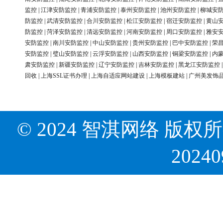
监控
|
江津安防监控
|
青浦安防监控
|
泰州安防监控
|
池州安防监控
|
柳城安
防监控
|
武清安防监控
|
合川安防监控
|
松江安防监控
|
宿迁安防监控
|
黄山
防监控
|
菏泽安防监控
|
清远安防监控
|
河南安防监控
|
周口安防监控
|
雅安
安防监控
|
南川安防监控
|
中山安防监控
|
贵州安防监控
|
巴中安防监控
|
荣
安防监控
|
璧山安防监控
|
云浮安防监控
|
山西安防监控
|
铜梁安防监控
|
内
肃安防监控
|
新疆安防监控
|
辽宁安防监控
|
吉林安防监控
|
黑龙江安防监控
回收
|
上海SSL证书办理
|
上海自适应网站建设
|
上海模板建站
|
广州美发饰
© 2024 智淇网络 版权所有 Al
2024