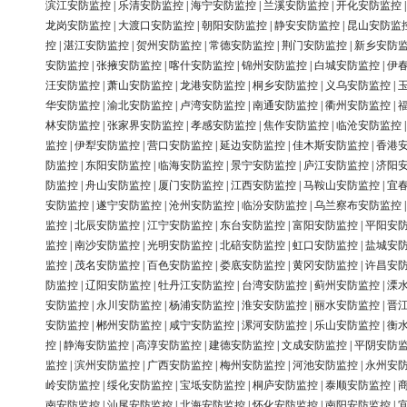
滨江安防监控
|
乐清安防监控
|
海宁安防监控
|
兰溪安防监控
|
开化安防监控
龙岗安防监控
|
大渡口安防监控
|
朝阳安防监控
|
静安安防监控
|
昆山安防监
控
|
湛江安防监控
|
贺州安防监控
|
常德安防监控
|
荆门安防监控
|
新乡安防
安防监控
|
张掖安防监控
|
喀什安防监控
|
锦州安防监控
|
白城安防监控
|
伊
汪安防监控
|
萧山安防监控
|
龙港安防监控
|
桐乡安防监控
|
义乌安防监控
|
华安防监控
|
渝北安防监控
|
卢湾安防监控
|
南通安防监控
|
衢州安防监控
|
林安防监控
|
张家界安防监控
|
孝感安防监控
|
焦作安防监控
|
临沧安防监控
监控
|
伊犁安防监控
|
营口安防监控
|
延边安防监控
|
佳木斯安防监控
|
香港
防监控
|
东阳安防监控
|
临海安防监控
|
景宁安防监控
|
庐江安防监控
|
济阳
防监控
|
舟山安防监控
|
厦门安防监控
|
江西安防监控
|
马鞍山安防监控
|
宜
安防监控
|
遂宁安防监控
|
沧州安防监控
|
临汾安防监控
|
乌兰察布安防监控
监控
|
北辰安防监控
|
江宁安防监控
|
东台安防监控
|
富阳安防监控
|
平阳安
监控
|
南沙安防监控
|
光明安防监控
|
北碚安防监控
|
虹口安防监控
|
盐城安
监控
|
茂名安防监控
|
百色安防监控
|
娄底安防监控
|
黄冈安防监控
|
许昌安
防监控
|
辽阳安防监控
|
牡丹江安防监控
|
台湾安防监控
|
蓟州安防监控
|
溧
安防监控
|
永川安防监控
|
杨浦安防监控
|
淮安安防监控
|
丽水安防监控
|
晋
安防监控
|
郴州安防监控
|
咸宁安防监控
|
漯河安防监控
|
乐山安防监控
|
衡
控
|
静海安防监控
|
高淳安防监控
|
建德安防监控
|
文成安防监控
|
平阴安防
监控
|
滨州安防监控
|
广西安防监控
|
梅州安防监控
|
河池安防监控
|
永州安
岭安防监控
|
绥化安防监控
|
宝坻安防监控
|
桐庐安防监控
|
泰顺安防监控
|
南安防监控
|
汕尾安防监控
|
北海安防监控
|
怀化安防监控
|
南阳安防监控
|