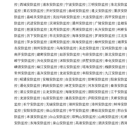
控
|
西城安防监控
|
浦东安防监控
|
宁波安防监控
|
三明安防监控
|
淮北安防
监控
|
黄石安防监控
|
开封安防监控
|
曲靖安防监控
|
遵义安防监控
|
重庆安
防监控
|
嘉峪关安防监控
|
克拉玛依安防监控
|
大连安防监控
|
四平安防监控
防监控
|
武进安防监控
|
滨湖安防监控
|
通州安防监控
|
广陵安防监控
|
盐都
防监控
|
慈溪安防监控
|
龙湾安防监控
|
秀洲安防监控
|
长兴安防监控
|
柯桥
防监控
|
历下安防监控
|
市北安防监控
|
海珠安防监控
|
罗湖安防监控
|
江北
防监控
|
萍乡安防监控
|
淄博安防监控
|
珠海安防监控
|
柳州安防监控
|
湘潭
岛安防监控
|
朔州安防监控
|
乌海安防监控
|
吴忠安防监控
|
宝鸡安防监控
|
南开安防监控
|
建邺安防监控
|
姑苏安防监控
|
句容安防监控
|
新北安防监控
睢宁安防监控
|
兴化安防监控
|
沭阳安防监控
|
拱墅安防监控
|
奉化安防监控
嵊泗安防监控
|
椒江安防监控
|
缙云安防监控
|
瑶海安防监控
|
槐荫安防监控
常州安防监控
|
嘉兴安防监控
|
龙岩安防监控
|
阜阳安防监控
|
九江安防监控
控
|
昭通安防监控
|
安顺安防监控
|
自贡安防监控
|
邯郸安防监控
|
阳泉安防
控
|
通化安防监控
|
鹤岗安防监控
|
林芝安防监控
|
河东安防监控
|
秦淮安防
控
|
灌云安防监控
|
云龙安防监控
|
海陵安防监控
|
泗阳安防监控
|
江干安防
控
|
龙游安防监控
|
仙居安防监控
|
遂昌安防监控
|
庐阳安防监控
|
天桥安防
监控
|
长宁安防监控
|
无锡安防监控
|
湖州安防监控
|
漳州安防监控
|
蚌埠安
监控
|
安阳安防监控
|
保山安防监控
|
毕节安防监控
|
攀枝花安防监控
|
邢台
防监控
|
本溪安防监控
|
白山安防监控
|
双鸭山安防监控
|
山南安防监控
|
红
安防监控
|
东海安防监控
|
泉山安防监控
|
高港安防监控
|
泗洪安防监控
|
西