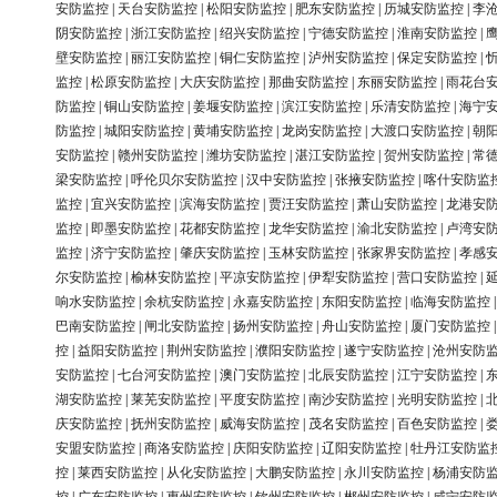
安防监控
|
天台安防监控
|
松阳安防监控
|
肥东安防监控
|
历城安防监控
|
李
阴安防监控
|
浙江安防监控
|
绍兴安防监控
|
宁德安防监控
|
淮南安防监控
|
壁安防监控
|
丽江安防监控
|
铜仁安防监控
|
泸州安防监控
|
保定安防监控
|
监控
|
松原安防监控
|
大庆安防监控
|
那曲安防监控
|
东丽安防监控
|
雨花台
防监控
|
铜山安防监控
|
姜堰安防监控
|
滨江安防监控
|
乐清安防监控
|
海宁
防监控
|
城阳安防监控
|
黄埔安防监控
|
龙岗安防监控
|
大渡口安防监控
|
朝
安防监控
|
赣州安防监控
|
潍坊安防监控
|
湛江安防监控
|
贺州安防监控
|
常
梁安防监控
|
呼伦贝尔安防监控
|
汉中安防监控
|
张掖安防监控
|
喀什安防监
监控
|
宜兴安防监控
|
滨海安防监控
|
贾汪安防监控
|
萧山安防监控
|
龙港安
监控
|
即墨安防监控
|
花都安防监控
|
龙华安防监控
|
渝北安防监控
|
卢湾安
监控
|
济宁安防监控
|
肇庆安防监控
|
玉林安防监控
|
张家界安防监控
|
孝感
尔安防监控
|
榆林安防监控
|
平凉安防监控
|
伊犁安防监控
|
营口安防监控
|
响水安防监控
|
余杭安防监控
|
永嘉安防监控
|
东阳安防监控
|
临海安防监控
巴南安防监控
|
闸北安防监控
|
扬州安防监控
|
舟山安防监控
|
厦门安防监控
控
|
益阳安防监控
|
荆州安防监控
|
濮阳安防监控
|
遂宁安防监控
|
沧州安防
安防监控
|
七台河安防监控
|
澳门安防监控
|
北辰安防监控
|
江宁安防监控
|
湖安防监控
|
莱芜安防监控
|
平度安防监控
|
南沙安防监控
|
光明安防监控
|
庆安防监控
|
抚州安防监控
|
威海安防监控
|
茂名安防监控
|
百色安防监控
|
安盟安防监控
|
商洛安防监控
|
庆阳安防监控
|
辽阳安防监控
|
牡丹江安防监
控
|
莱西安防监控
|
从化安防监控
|
大鹏安防监控
|
永川安防监控
|
杨浦安防