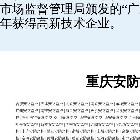
市场监督管理局颁发的“广
年获得高新技术企业。
重庆安防
合肥安防监控
|
天津安防监控
|
北京安防监控
|
南京安防监控
|
东城安防监控
广州安防监控
|
南宁安防监控
|
海口安防监控
|
长沙安防监控
|
武汉安防监控
控
|
呼和浩特安防监控
|
银川安防监控
|
西宁安防监控
|
西安安防监控
|
兰州
和平安防监控
|
鼓楼安防监控
|
吴中安防监控
|
丹阳安防监控
|
金坛安防监控
控
|
丰县安防监控
|
靖江安防监控
|
宿城安防监控
|
上城安防监控
|
余姚安防
控
|
定海安防监控
|
黄岩安防监控
|
莲都安防监控
|
包河安防监控
|
市中安防