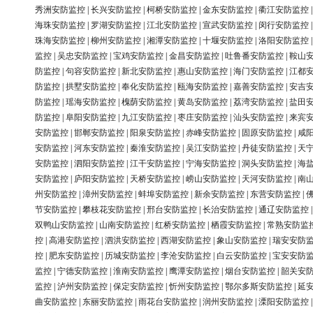
秀洲安防监控
|
长兴安防监控
|
柯桥安防监控
|
金东安防监控
|
衢江安防监控
海珠安防监控
|
罗湖安防监控
|
江北安防监控
|
宣武安防监控
|
闵行安防监控
珠海安防监控
|
柳州安防监控
|
湘潭安防监控
|
十堰安防监控
|
洛阳安防监控
监控
|
吴忠安防监控
|
宝鸡安防监控
|
金昌安防监控
|
吐鲁番安防监控
|
鞍山
防监控
|
句容安防监控
|
新北安防监控
|
惠山安防监控
|
海门安防监控
|
江都
防监控
|
拱墅安防监控
|
奉化安防监控
|
瓯海安防监控
|
嘉善安防监控
|
安吉
防监控
|
瑶海安防监控
|
槐荫安防监控
|
黄岛安防监控
|
荔湾安防监控
|
盐田
防监控
|
阜阳安防监控
|
九江安防监控
|
枣庄安防监控
|
汕头安防监控
|
来宾
安防监控
|
邯郸安防监控
|
阳泉安防监控
|
赤峰安防监控
|
固原安防监控
|
咸
安防监控
|
河东安防监控
|
秦淮安防监控
|
吴江安防监控
|
丹徒安防监控
|
天
安防监控
|
泗阳安防监控
|
江干安防监控
|
宁海安防监控
|
洞头安防监控
|
海
安防监控
|
庐阳安防监控
|
天桥安防监控
|
崂山安防监控
|
天河安防监控
|
南
州安防监控
|
漳州安防监控
|
蚌埠安防监控
|
新余安防监控
|
东营安防监控
|
节安防监控
|
攀枝花安防监控
|
邢台安防监控
|
长治安防监控
|
通辽安防监控
双鸭山安防监控
|
山南安防监控
|
红桥安防监控
|
栖霞安防监控
|
常熟安防监
控
|
高港安防监控
|
泗洪安防监控
|
西湖安防监控
|
象山安防监控
|
瑞安安防
控
|
肥东安防监控
|
历城安防监控
|
李沧安防监控
|
白云安防监控
|
宝安安防
监控
|
宁德安防监控
|
淮南安防监控
|
鹰潭安防监控
|
烟台安防监控
|
韶关安
监控
|
泸州安防监控
|
保定安防监控
|
忻州安防监控
|
鄂尔多斯安防监控
|
延
曲安防监控
|
东丽安防监控
|
雨花台安防监控
|
润州安防监控
|
溧阳安防监控