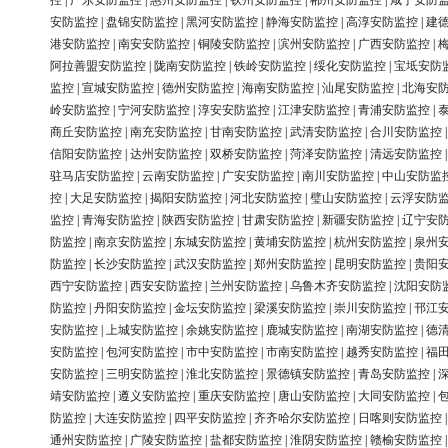
控
|
广东安防监控
|
惠州安防监控
|
钦州安防监控
|
郴州安防监控
|
咸宁安防
安防监控
|
盘锦安防监控
|
黑河安防监控
|
静海安防监控
|
高淳安防监控
|
建
港安防监控
|
南安安防监控
|
铜陵安防监控
|
滨州安防监控
|
广西安防监控
|
阿拉善盟安防监控
|
陇南安防监控
|
铁岭安防监控
|
绥化安防监控
|
宝坻安防
监控
|
宣城安防监控
|
德州安防监控
|
海南安防监控
|
汕尾安防监控
|
北海安
岭安防监控
|
宁河安防监控
|
淳安安防监控
|
江津安防监控
|
青浦安防监控
|
商丘安防监控
|
南充安防监控
|
甘南安防监控
|
武清安防监控
|
合川安防监控
信阳安防监控
|
达州安防监控
|
双桥安防监控
|
菏泽安防监控
|
清远安防监控
驻马店安防监控
|
云南安防监控
|
广安安防监控
|
南川安防监控
|
中山安防监
控
|
大足安防监控
|
揭阳安防监控
|
河北安防监控
|
璧山安防监控
|
云浮安防
监控
|
青海安防监控
|
陕西安防监控
|
甘肃安防监控
|
新疆安防监控
|
辽宁安
防监控
|
南京安防监控
|
东城安防监控
|
黄埔安防监控
|
杭州安防监控
|
泉州
防监控
|
长沙安防监控
|
武汉安防监控
|
郑州安防监控
|
昆明安防监控
|
贵阳
西宁安防监控
|
西安安防监控
|
兰州安防监控
|
乌鲁木齐安防监控
|
沈阳安防
防监控
|
丹阳安防监控
|
金坛安防监控
|
梁溪安防监控
|
崇川安防监控
|
邗江
安防监控
|
上城安防监控
|
余姚安防监控
|
鹿城安防监控
|
南湖安防监控
|
德
安防监控
|
包河安防监控
|
市中安防监控
|
市南安防监控
|
越秀安防监控
|
福
安防监控
|
三明安防监控
|
淮北安防监控
|
景德镇安防监控
|
青岛安防监控
|
靖安防监控
|
遵义安防监控
|
重庆安防监控
|
唐山安防监控
|
大同安防监控
|
防监控
|
大连安防监控
|
四平安防监控
|
齐齐哈尔安防监控
|
日喀则安防监控
通州安防监控
|
广陵安防监控
|
盐都安防监控
|
淮阴安防监控
|
赣榆安防监控