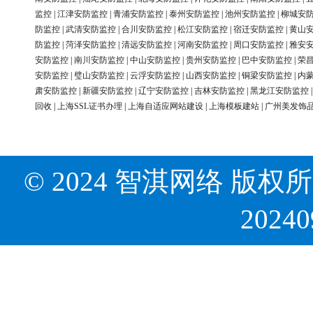
监控
|
江津安防监控
|
青浦安防监控
|
泰州安防监控
|
池州安防监控
|
柳城安
防监控
|
武清安防监控
|
合川安防监控
|
松江安防监控
|
宿迁安防监控
|
黄山
防监控
|
菏泽安防监控
|
清远安防监控
|
河南安防监控
|
周口安防监控
|
雅安
安防监控
|
南川安防监控
|
中山安防监控
|
贵州安防监控
|
巴中安防监控
|
荣
安防监控
|
璧山安防监控
|
云浮安防监控
|
山西安防监控
|
铜梁安防监控
|
内
肃安防监控
|
新疆安防监控
|
辽宁安防监控
|
吉林安防监控
|
黑龙江安防监控
回收
|
上海SSL证书办理
|
上海自适应网站建设
|
上海模板建站
|
广州美发饰
© 2024 智淇网络 版权所有 Al
2024