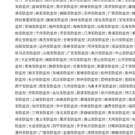
控
|
广东安防监控
|
惠州安防监控
|
钦州安防监控
|
郴州安防监控
|
咸宁安防
安防监控
|
盘锦安防监控
|
黑河安防监控
|
静海安防监控
|
高淳安防监控
|
建
港安防监控
|
南安安防监控
|
铜陵安防监控
|
滨州安防监控
|
广西安防监控
|
阿拉善盟安防监控
|
陇南安防监控
|
铁岭安防监控
|
绥化安防监控
|
宝坻安防
监控
|
宣城安防监控
|
德州安防监控
|
海南安防监控
|
汕尾安防监控
|
北海安
岭安防监控
|
宁河安防监控
|
淳安安防监控
|
江津安防监控
|
青浦安防监控
|
商丘安防监控
|
南充安防监控
|
甘南安防监控
|
武清安防监控
|
合川安防监控
信阳安防监控
|
达州安防监控
|
双桥安防监控
|
菏泽安防监控
|
清远安防监控
驻马店安防监控
|
云南安防监控
|
广安安防监控
|
南川安防监控
|
中山安防监
控
|
大足安防监控
|
揭阳安防监控
|
河北安防监控
|
璧山安防监控
|
云浮安防
监控
|
青海安防监控
|
陕西安防监控
|
甘肃安防监控
|
新疆安防监控
|
辽宁安
防监控
|
南京安防监控
|
东城安防监控
|
黄埔安防监控
|
杭州安防监控
|
泉州
防监控
|
长沙安防监控
|
武汉安防监控
|
郑州安防监控
|
昆明安防监控
|
贵阳
西宁安防监控
|
西安安防监控
|
兰州安防监控
|
乌鲁木齐安防监控
|
沈阳安防
防监控
|
丹阳安防监控
|
金坛安防监控
|
梁溪安防监控
|
崇川安防监控
|
邗江
安防监控
|
上城安防监控
|
余姚安防监控
|
鹿城安防监控
|
南湖安防监控
|
德
安防监控
|
包河安防监控
|
市中安防监控
|
市南安防监控
|
越秀安防监控
|
福
安防监控
|
三明安防监控
|
淮北安防监控
|
景德镇安防监控
|
青岛安防监控
|
靖安防监控
|
遵义安防监控
|
重庆安防监控
|
唐山安防监控
|
大同安防监控
|
防监控
|
大连安防监控
|
四平安防监控
|
齐齐哈尔安防监控
|
日喀则安防监控
通州安防监控
|
广陵安防监控
|
盐都安防监控
|
淮阴安防监控
|
赣榆安防监控