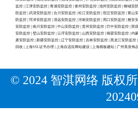
监控
|
江津安防监控
|
青浦安防监控
|
泰州安防监控
|
池州安防监控
|
柳城安
防监控
|
武清安防监控
|
合川安防监控
|
松江安防监控
|
宿迁安防监控
|
黄山
防监控
|
菏泽安防监控
|
清远安防监控
|
河南安防监控
|
周口安防监控
|
雅安
安防监控
|
南川安防监控
|
中山安防监控
|
贵州安防监控
|
巴中安防监控
|
荣
安防监控
|
璧山安防监控
|
云浮安防监控
|
山西安防监控
|
铜梁安防监控
|
内
肃安防监控
|
新疆安防监控
|
辽宁安防监控
|
吉林安防监控
|
黑龙江安防监控
回收
|
上海SSL证书办理
|
上海自适应网站建设
|
上海模板建站
|
广州美发饰
© 2024 智淇网络 版权所有 Al
2024