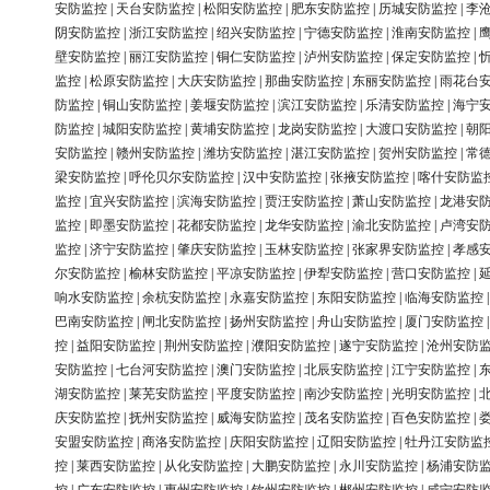
安防监控
|
天台安防监控
|
松阳安防监控
|
肥东安防监控
|
历城安防监控
|
李
阴安防监控
|
浙江安防监控
|
绍兴安防监控
|
宁德安防监控
|
淮南安防监控
|
壁安防监控
|
丽江安防监控
|
铜仁安防监控
|
泸州安防监控
|
保定安防监控
|
监控
|
松原安防监控
|
大庆安防监控
|
那曲安防监控
|
东丽安防监控
|
雨花台
防监控
|
铜山安防监控
|
姜堰安防监控
|
滨江安防监控
|
乐清安防监控
|
海宁
防监控
|
城阳安防监控
|
黄埔安防监控
|
龙岗安防监控
|
大渡口安防监控
|
朝
安防监控
|
赣州安防监控
|
潍坊安防监控
|
湛江安防监控
|
贺州安防监控
|
常
梁安防监控
|
呼伦贝尔安防监控
|
汉中安防监控
|
张掖安防监控
|
喀什安防监
监控
|
宜兴安防监控
|
滨海安防监控
|
贾汪安防监控
|
萧山安防监控
|
龙港安
监控
|
即墨安防监控
|
花都安防监控
|
龙华安防监控
|
渝北安防监控
|
卢湾安
监控
|
济宁安防监控
|
肇庆安防监控
|
玉林安防监控
|
张家界安防监控
|
孝感
尔安防监控
|
榆林安防监控
|
平凉安防监控
|
伊犁安防监控
|
营口安防监控
|
响水安防监控
|
余杭安防监控
|
永嘉安防监控
|
东阳安防监控
|
临海安防监控
巴南安防监控
|
闸北安防监控
|
扬州安防监控
|
舟山安防监控
|
厦门安防监控
控
|
益阳安防监控
|
荆州安防监控
|
濮阳安防监控
|
遂宁安防监控
|
沧州安防
安防监控
|
七台河安防监控
|
澳门安防监控
|
北辰安防监控
|
江宁安防监控
|
湖安防监控
|
莱芜安防监控
|
平度安防监控
|
南沙安防监控
|
光明安防监控
|
庆安防监控
|
抚州安防监控
|
威海安防监控
|
茂名安防监控
|
百色安防监控
|
安盟安防监控
|
商洛安防监控
|
庆阳安防监控
|
辽阳安防监控
|
牡丹江安防监
控
|
莱西安防监控
|
从化安防监控
|
大鹏安防监控
|
永川安防监控
|
杨浦安防