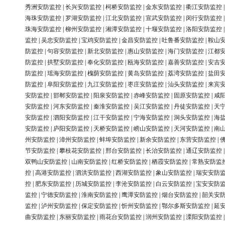
秀洲安防监控
|
长兴安防监控
|
柯桥安防监控
|
金东安防监控
|
衢江安防监控
海珠安防监控
|
罗湖安防监控
|
江北安防监控
|
宣武安防监控
|
闵行安防监控
珠海安防监控
|
柳州安防监控
|
湘潭安防监控
|
十堰安防监控
|
洛阳安防监控
监控
|
吴忠安防监控
|
宝鸡安防监控
|
金昌安防监控
|
吐鲁番安防监控
|
鞍山
防监控
|
句容安防监控
|
新北安防监控
|
惠山安防监控
|
海门安防监控
|
江都
防监控
|
拱墅安防监控
|
奉化安防监控
|
瓯海安防监控
|
嘉善安防监控
|
安吉
防监控
|
瑶海安防监控
|
槐荫安防监控
|
黄岛安防监控
|
荔湾安防监控
|
盐田
防监控
|
阜阳安防监控
|
九江安防监控
|
枣庄安防监控
|
汕头安防监控
|
来宾
安防监控
|
邯郸安防监控
|
阳泉安防监控
|
赤峰安防监控
|
固原安防监控
|
咸
安防监控
|
河东安防监控
|
秦淮安防监控
|
吴江安防监控
|
丹徒安防监控
|
天
安防监控
|
泗阳安防监控
|
江干安防监控
|
宁海安防监控
|
洞头安防监控
|
海
安防监控
|
庐阳安防监控
|
天桥安防监控
|
崂山安防监控
|
天河安防监控
|
南
州安防监控
|
漳州安防监控
|
蚌埠安防监控
|
新余安防监控
|
东营安防监控
|
节安防监控
|
攀枝花安防监控
|
邢台安防监控
|
长治安防监控
|
通辽安防监控
双鸭山安防监控
|
山南安防监控
|
红桥安防监控
|
栖霞安防监控
|
常熟安防监
控
|
高港安防监控
|
泗洪安防监控
|
西湖安防监控
|
象山安防监控
|
瑞安安防
控
|
肥东安防监控
|
历城安防监控
|
李沧安防监控
|
白云安防监控
|
宝安安防
监控
|
宁德安防监控
|
淮南安防监控
|
鹰潭安防监控
|
烟台安防监控
|
韶关安
监控
|
泸州安防监控
|
保定安防监控
|
忻州安防监控
|
鄂尔多斯安防监控
|
延
曲安防监控
|
东丽安防监控
|
雨花台安防监控
|
润州安防监控
|
溧阳安防监控