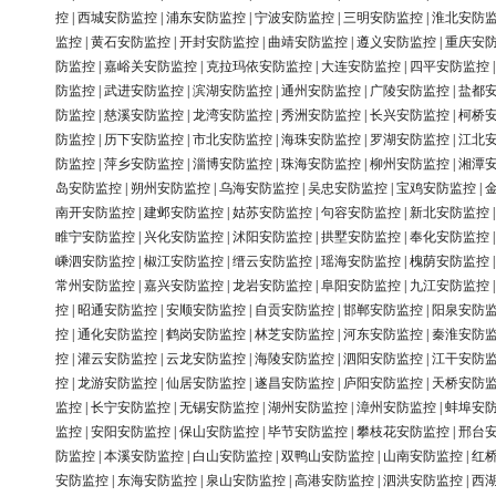
控
|
西城安防监控
|
浦东安防监控
|
宁波安防监控
|
三明安防监控
|
淮北安防
监控
|
黄石安防监控
|
开封安防监控
|
曲靖安防监控
|
遵义安防监控
|
重庆安
防监控
|
嘉峪关安防监控
|
克拉玛依安防监控
|
大连安防监控
|
四平安防监控
防监控
|
武进安防监控
|
滨湖安防监控
|
通州安防监控
|
广陵安防监控
|
盐都
防监控
|
慈溪安防监控
|
龙湾安防监控
|
秀洲安防监控
|
长兴安防监控
|
柯桥
防监控
|
历下安防监控
|
市北安防监控
|
海珠安防监控
|
罗湖安防监控
|
江北
防监控
|
萍乡安防监控
|
淄博安防监控
|
珠海安防监控
|
柳州安防监控
|
湘潭
岛安防监控
|
朔州安防监控
|
乌海安防监控
|
吴忠安防监控
|
宝鸡安防监控
|
南开安防监控
|
建邺安防监控
|
姑苏安防监控
|
句容安防监控
|
新北安防监控
睢宁安防监控
|
兴化安防监控
|
沭阳安防监控
|
拱墅安防监控
|
奉化安防监控
嵊泗安防监控
|
椒江安防监控
|
缙云安防监控
|
瑶海安防监控
|
槐荫安防监控
常州安防监控
|
嘉兴安防监控
|
龙岩安防监控
|
阜阳安防监控
|
九江安防监控
控
|
昭通安防监控
|
安顺安防监控
|
自贡安防监控
|
邯郸安防监控
|
阳泉安防
控
|
通化安防监控
|
鹤岗安防监控
|
林芝安防监控
|
河东安防监控
|
秦淮安防
控
|
灌云安防监控
|
云龙安防监控
|
海陵安防监控
|
泗阳安防监控
|
江干安防
控
|
龙游安防监控
|
仙居安防监控
|
遂昌安防监控
|
庐阳安防监控
|
天桥安防
监控
|
长宁安防监控
|
无锡安防监控
|
湖州安防监控
|
漳州安防监控
|
蚌埠安
监控
|
安阳安防监控
|
保山安防监控
|
毕节安防监控
|
攀枝花安防监控
|
邢台
防监控
|
本溪安防监控
|
白山安防监控
|
双鸭山安防监控
|
山南安防监控
|
红
安防监控
|
东海安防监控
|
泉山安防监控
|
高港安防监控
|
泗洪安防监控
|
西