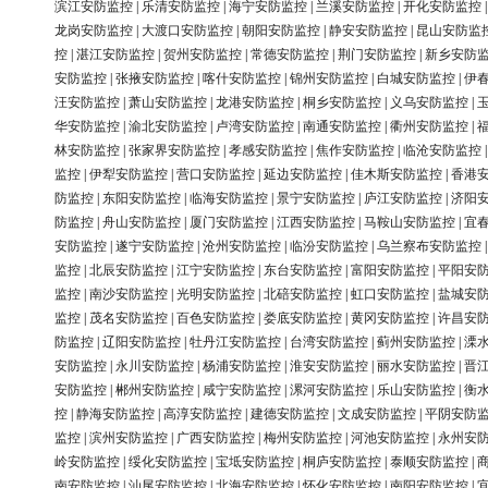
滨江安防监控
|
乐清安防监控
|
海宁安防监控
|
兰溪安防监控
|
开化安防监控
龙岗安防监控
|
大渡口安防监控
|
朝阳安防监控
|
静安安防监控
|
昆山安防监
控
|
湛江安防监控
|
贺州安防监控
|
常德安防监控
|
荆门安防监控
|
新乡安防
安防监控
|
张掖安防监控
|
喀什安防监控
|
锦州安防监控
|
白城安防监控
|
伊
汪安防监控
|
萧山安防监控
|
龙港安防监控
|
桐乡安防监控
|
义乌安防监控
|
华安防监控
|
渝北安防监控
|
卢湾安防监控
|
南通安防监控
|
衢州安防监控
|
林安防监控
|
张家界安防监控
|
孝感安防监控
|
焦作安防监控
|
临沧安防监控
监控
|
伊犁安防监控
|
营口安防监控
|
延边安防监控
|
佳木斯安防监控
|
香港
防监控
|
东阳安防监控
|
临海安防监控
|
景宁安防监控
|
庐江安防监控
|
济阳
防监控
|
舟山安防监控
|
厦门安防监控
|
江西安防监控
|
马鞍山安防监控
|
宜
安防监控
|
遂宁安防监控
|
沧州安防监控
|
临汾安防监控
|
乌兰察布安防监控
监控
|
北辰安防监控
|
江宁安防监控
|
东台安防监控
|
富阳安防监控
|
平阳安
监控
|
南沙安防监控
|
光明安防监控
|
北碚安防监控
|
虹口安防监控
|
盐城安
监控
|
茂名安防监控
|
百色安防监控
|
娄底安防监控
|
黄冈安防监控
|
许昌安
防监控
|
辽阳安防监控
|
牡丹江安防监控
|
台湾安防监控
|
蓟州安防监控
|
溧
安防监控
|
永川安防监控
|
杨浦安防监控
|
淮安安防监控
|
丽水安防监控
|
晋
安防监控
|
郴州安防监控
|
咸宁安防监控
|
漯河安防监控
|
乐山安防监控
|
衡
控
|
静海安防监控
|
高淳安防监控
|
建德安防监控
|
文成安防监控
|
平阴安防
监控
|
滨州安防监控
|
广西安防监控
|
梅州安防监控
|
河池安防监控
|
永州安
岭安防监控
|
绥化安防监控
|
宝坻安防监控
|
桐庐安防监控
|
泰顺安防监控
|
南安防监控
|
汕尾安防监控
|
北海安防监控
|
怀化安防监控
|
南阳安防监控
|