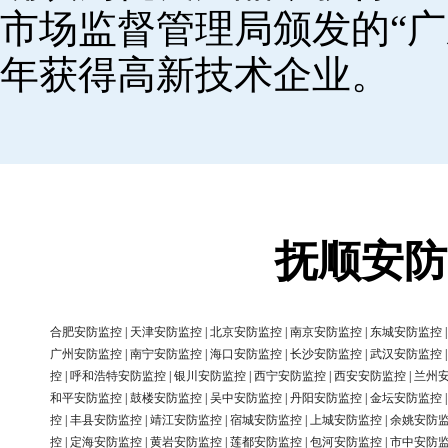
市场监督管理局颁发的“广
年获得高新技术企业。
抚顺安防
合肥安防监控
|
天津安防监控
|
北京安防监控
|
南京安防监控
|
东城安防监控
广州安防监控
|
南宁安防监控
|
海口安防监控
|
长沙安防监控
|
武汉安防监控
控
|
呼和浩特安防监控
|
银川安防监控
|
西宁安防监控
|
西安安防监控
|
兰州
和平安防监控
|
鼓楼安防监控
|
吴中安防监控
|
丹阳安防监控
|
金坛安防监控
控
|
丰县安防监控
|
靖江安防监控
|
宿城安防监控
|
上城安防监控
|
余姚安防
控
|
定海安防监控
|
黄岩安防监控
|
莲都安防监控
|
包河安防监控
|
市中安防