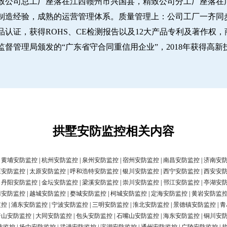
致公司总工厂座落在江西赣州市兴国县，精致公司分工厂座落在广
经验，成熟的运营管理体系。质量管理上：公司工厂一齐同步推行IS
认证，获得ROHS、CE检测报告以及12大产品专利及著作权，
圳市市场监督管理局颁发的“广东省守合同重信用企业”，2018年获得高
拱墅安防监控相关内容
|
黄埔安防监控
|
杭州安防监控
|
泉州安防监控
|
宿州安防监控
|
南昌安防监控
|
济南安
庄安防监控
|
太原安防监控
|
呼和浩特安防监控
|
银川安防监控
|
西宁安防监控
|
西安安
|
丹阳安防监控
|
金坛安防监控
|
梁溪安防监控
|
崇川安防监控
|
邗江安防监控
|
亭湖安
清安防监控
|
越城安防监控
|
婺城安防监控
|
柯城安防监控
|
定海安防监控
|
黄岩安防监
监控
|
浦东安防监控
|
宁波安防监控
|
三明安防监控
|
淮北安防监控
|
景德镇安防监控
|
青
唐山安防监控
|
大同安防监控
|
包头安防监控
|
石嘴山安防监控
|
海东安防监控
|
铜川安