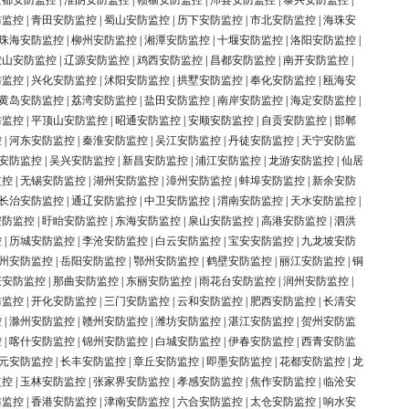
盐都安防监控
|
淮阴安防监控
|
赣榆安防监控
|
沛县安防监控
|
泰兴安防监控
|
防监控
|
青田安防监控
|
蜀山安防监控
|
历下安防监控
|
市北安防监控
|
海珠安
珠海安防监控
|
柳州安防监控
|
湘潭安防监控
|
十堰安防监控
|
洛阳安防监控
|
鞍山安防监控
|
辽源安防监控
|
鸡西安防监控
|
昌都安防监控
|
南开安防监控
|
防监控
|
兴化安防监控
|
沭阳安防监控
|
拱墅安防监控
|
奉化安防监控
|
瓯海安
黄岛安防监控
|
荔湾安防监控
|
盐田安防监控
|
南岸安防监控
|
海定安防监控
|
防监控
|
平顶山安防监控
|
昭通安防监控
|
安顺安防监控
|
自贡安防监控
|
邯郸
控
|
河东安防监控
|
秦淮安防监控
|
吴江安防监控
|
丹徒安防监控
|
天宁安防监
安防监控
|
吴兴安防监控
|
新昌安防监控
|
浦江安防监控
|
龙游安防监控
|
仙居
监控
|
无锡安防监控
|
湖州安防监控
|
漳州安防监控
|
蚌埠安防监控
|
新余安防
长治安防监控
|
通辽安防监控
|
中卫安防监控
|
渭南安防监控
|
天水安防监控
|
安防监控
|
盱眙安防监控
|
东海安防监控
|
泉山安防监控
|
高港安防监控
|
泗洪
控
|
历城安防监控
|
李沧安防监控
|
白云安防监控
|
宝安安防监控
|
九龙坡安防
州安防监控
|
岳阳安防监控
|
鄂州安防监控
|
鹤壁安防监控
|
丽江安防监控
|
铜
庆安防监控
|
那曲安防监控
|
东丽安防监控
|
雨花台安防监控
|
润州安防监控
|
防监控
|
开化安防监控
|
三门安防监控
|
云和安防监控
|
肥西安防监控
|
长清安
控
|
滁州安防监控
|
赣州安防监控
|
潍坊安防监控
|
湛江安防监控
|
贺州安防监
控
|
喀什安防监控
|
锦州安防监控
|
白城安防监控
|
伊春安防监控
|
西青安防监
元安防监控
|
长丰安防监控
|
章丘安防监控
|
即墨安防监控
|
花都安防监控
|
龙
监控
|
玉林安防监控
|
张家界安防监控
|
孝感安防监控
|
焦作安防监控
|
临沧安
防监控
|
香港安防监控
|
津南安防监控
|
六合安防监控
|
太仓安防监控
|
响水安