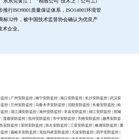
东东莞黄江； “精致公司”技术上：公司工厂
O9001质量保证体系，ISO14001环境管
商标32件，被中国技术监督协会确认为优良产
新技术企业。
防监控
|
广州安防监控
|
南宁安防监控
|
海口安防监控
|
长沙安防监控
|
武汉安
防监控
|
兰州安防监控
|
乌鲁木齐安防监控
|
沈阳安防监控
|
长春安防监控
|
哈
防监控
|
清江浦安防监控
|
海州安防监控
|
丰县安防监控
|
靖江安防监控
|
宿城
控
|
莲都安防监控
|
包河安防监控
|
市中安防监控
|
市南安防监控
|
越秀安防监
岛安防监控
|
深圳安防监控
|
崇左安防监控
|
三亚安防监控
|
株洲安防监控
|
黄
防监控
|
嘉峪关安防监控
|
克拉玛依安防监控
|
大连安防监控
|
四平安防监控
|