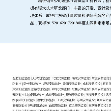
精致销售公司座落在深圳南山科技园，精
拥有强大技术研发部门，丰富的开发、设计及制造
理体系，取得广东省计量质量检测研究院的产品
品，获得2015201620172018年度由深
合肥安防监控
|
天津安防监控
|
北京安防监控
|
南京安防监控
|
东城安防监控
防监控
|
郑州安防监控
|
昆明安防监控
|
贵阳安防监控
|
成都安防监控
|
石家
尔滨安防监控
|
拉萨安防监控
|
和平安防监控
|
鼓楼安防监控
|
吴中安防监控
安防监控
|
上城安防监控
|
余姚安防监控
|
鹿城安防监控
|
南湖安防监控
|
德
控
|
福田安防监控
|
渝中安防监控
|
上海安防监控
|
苏州安防监控
|
西城安防
石安防监控
|
开封安防监控
|
曲靖安防监控
|
遵义安防监控
|
重庆安防监控
|