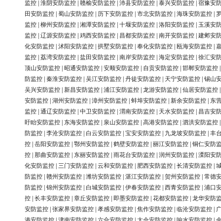
监控
|
淮阴安防监控
|
赣榆安防监控
|
沛县安防监控
|
泰兴安防监控
|
宿豫安
田安防监控
|
蜀山安防监控
|
历下安防监控
|
市北安防监控
|
海珠安防监控
|
监控
|
柳州安防监控
|
湘潭安防监控
|
十堰安防监控
|
洛阳安防监控
|
玉溪安
监控
|
辽源安防监控
|
鸡西安防监控
|
昌都安防监控
|
南开安防监控
|
建邺安
化安防监控
|
沭阳安防监控
|
拱墅安防监控
|
奉化安防监控
|
瓯海安防监控
|
监控
|
荔湾安防监控
|
盐田安防监控
|
南岸安防监控
|
海定安防监控
|
徐汇安
顶山安防监控
|
昭通安防监控
|
安顺安防监控
|
自贡安防监控
|
邯郸安防监控
防监控
|
秦淮安防监控
|
吴江安防监控
|
丹徒安防监控
|
天宁安防监控
|
锡山
吴兴安防监控
|
新昌安防监控
|
浦江安防监控
|
龙游安防监控
|
仙居安防监控
安防监控
|
湖州安防监控
|
漳州安防监控
|
蚌埠安防监控
|
新余安防监控
|
东
监控
|
通辽安防监控
|
中卫安防监控
|
渭南安防监控
|
天水安防监控
|
昌吉安
盱眙安防监控
|
东海安防监控
|
泉山安防监控
|
高港安防监控
|
泗洪安防监控
防监控
|
李沧安防监控
|
白云安防监控
|
宝安安防监控
|
九龙坡安防监控
|
丰
控
|
岳阳安防监控
|
鄂州安防监控
|
鹤壁安防监控
|
丽江安防监控
|
铜仁安防
控
|
那曲安防监控
|
东丽安防监控
|
雨花台安防监控
|
润州安防监控
|
溧阳安
化安防监控
|
三门安防监控
|
云和安防监控
|
肥西安防监控
|
长清安防监控
|
防监控
|
赣州安防监控
|
潍坊安防监控
|
湛江安防监控
|
贺州安防监控
|
常德
防监控
|
锦州安防监控
|
白城安防监控
|
伊春安防监控
|
西青安防监控
|
浦口
控
|
长丰安防监控
|
章丘安防监控
|
即墨安防监控
|
花都安防监控
|
龙华安防
安防监控
|
张家界安防监控
|
孝感安防监控
|
焦作安防监控
|
临沧安防监控
|
港安防监控
|
津南安防监控
|
六合安防监控
|
太仓安防监控
|
响水安防监控
|