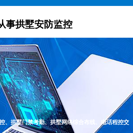
从事拱墅安防监控
监控、拱墅门禁考勤、拱墅网络综合布线、电话程控交