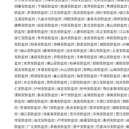
齐齐哈尔安防监控
|
日喀则安防监控
|
河西安防监控
|
玄武安防监控
|
相城安
宿豫安防监控
|
下城安防监控
|
慈溪安防监控
|
龙湾安防监控
|
秀洲安防监控
防监控
|
罗湖安防监控
|
江北安防监控
|
宣武安防监控
|
闵行安防监控
|
镇江
玉溪安防监控
|
六盘水安防监控
|
绵阳安防监控
|
秦皇岛安防监控
|
朔州安防
建邺安防监控
|
姑苏安防监控
|
句容安防监控
|
新北安防监控
|
惠山安防监控
防监控
|
嘉善安防监控
|
安吉安防监控
|
上虞安防监控
|
武义安防监控
|
江山
徐汇安防监控
|
常州安防监控
|
嘉兴安防监控
|
龙岩安防监控
|
阜阳安防监控
安防监控
|
阳泉安防监控
|
赤峰安防监控
|
固原安防监控
|
咸阳安防监控
|
白
控
|
锡山安防监控
|
建湖安防监控
|
涟水安防监控
|
灌云安防监控
|
云龙安防
安防监控
|
遂昌安防监控
|
庐阳安防监控
|
天桥安防监控
|
崂山安防监控
|
天
监控
|
东营安防监控
|
佛山安防监控
|
桂林安防监控
|
邵阳安防监控
|
襄阳安
昌吉安防监控
|
本溪安防监控
|
白山安防监控
|
双鸭山安防监控
|
山南安防监
安防监控
|
西湖安防监控
|
象山安防监控
|
瑞安安防监控
|
平湖安防监控
|
南
监控
|
丰台安防监控
|
普陀安防监控
|
江阴安防监控
|
浙江安防监控
|
绍兴安
仁安防监控
|
泸州安防监控
|
保定安防监控
|
忻州安防监控
|
鄂尔多斯安防监
溧阳安防监控
|
新吴安防监控
|
阜宁安防监控
|
金湖安防监控
|
灌南安防监控
防监控
|
城阳安防监控
|
黄埔安防监控
|
龙岗安防监控
|
大渡口安防监控
|
朝
控
|
常德安防监控
|
荆门安防监控
|
新乡安防监控
|
普洱安防监控
|
德阳安防
控
|
浦口安防监控
|
张家港安防监控
|
宜兴安防监控
|
滨海安防监控
|
贾汪安
华安防监控
|
渝北安防监控
|
卢湾安防监控
|
南通安防监控
|
衢州安防监控
|
防监控
|
广元安防监控
|
承德安防监控
|
晋中安防监控
|
巴彦淖尔安防监控
|