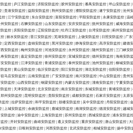
安防监控
|
庐江安防监控
|
济阳安防监控
|
胶州安防监控
|
番禺安防监控
|
坪山安防监控
|
控
|
贵港安防监控
|
益阳安防监控
|
荆州安防监控
|
濮阳安防监控
|
遂宁安防监控
|
沧州
监控
|
江宁安防监控
|
东台安防监控
|
富阳安防监控
|
平阳安防监控
|
永康安防监控
|
温
台州安防监控
|
石狮安防监控
|
山东安防监控
|
安庆安防监控
|
抚州安防监控
|
威海安防
安防监控
|
庆阳安防监控
|
辽阳安防监控
|
牡丹江安防监控
|
台湾安防监控
|
蓟州安防监
监控
|
丽水安防监控
|
晋江安防监控
|
芜湖安防监控
|
上饶安防监控
|
日照安防监控
|
广东
控
|
定西安防监控
|
盘锦安防监控
|
黑河安防监控
|
静海安防监控
|
高淳安防监控
|
建德
广西安防监控
|
梅州安防监控
|
河池安防监控
|
永州安防监控
|
随州安防监控
|
三门峡安
长寿安防监控
|
嘉定安防监控
|
徐州安防监控
|
宣城安防监控
|
德州安防监控
|
海南安防
淳安安防监控
|
江津安防监控
|
青浦安防监控
|
泰州安防监控
|
池州安防监控
|
柳城安防
安防监控
|
黄山安防监控
|
临沂安防监控
|
阳江安防监控
|
湖北安防监控
|
信阳安防监控
|
|
驻马店安防监控
|
云南安防监控
|
广安安防监控
|
南川安防监控
|
中山安防监控
|
贵州
浮安防监控
|
山西安防监控
|
铜梁安防监控
|
内蒙古安防监控
|
潼南安防监控
|
宁夏安防
安防监控
|
天津安防监控
|
北京安防监控
|
南京安防监控
|
东城安防监控
|
黄埔安防监控
|
|
郑州安防监控
|
昆明安防监控
|
贵阳安防监控
|
成都安防监控
|
石家庄安防监控
|
太原
防监控
|
拉萨安防监控
|
和平安防监控
|
鼓楼安防监控
|
吴中安防监控
|
丹阳安防监控
|
控
|
上城安防监控
|
余姚安防监控
|
鹿城安防监控
|
南湖安防监控
|
德清安防监控
|
越城
田安防监控
|
渝中安防监控
|
上海安防监控
|
苏州安防监控
|
西城安防监控
|
浦东安防监
防监控
|
开封安防监控
|
曲靖安防监控
|
遵义安防监控
|
重庆安防监控
|
唐山安防监控
|
大
尔安防监控
|
日喀则安防监控
|
河西安防监控
|
玄武安防监控
|
相城安防监控
|
扬中安防