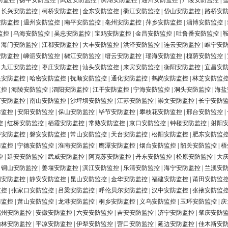
防监控
|
扬中安防监控
|
武进安防监控
|
滨湖安防监控
|
通州安防监控
|
广陵安防监控
|
|
长兴安防监控
|
柯桥安防监控
|
金东安防监控
|
衢江安防监控
|
岱山安防监控
|
路桥安
安防监控
|
温州安防监控
|
南平安防监控
|
亳州安防监控
|
萍乡安防监控
|
淄博安防监控
|
监控
|
乌海安防监控
|
吴忠安防监控
|
宝鸡安防监控
|
金昌安防监控
|
吐鲁番安防监控
|
|
海门安防监控
|
江都安防监控
|
大丰安防监控
|
洪泽安防监控
|
连云安防监控
|
睢宁安
安防监控
|
嵊泗安防监控
|
椒江安防监控
|
缙云安防监控
|
瑶海安防监控
|
槐荫安防监控
|
|
九江安防监控
|
枣庄安防监控
|
汕头安防监控
|
来宾安防监控
|
衡阳安防监控
|
宜昌安
银安防监控
|
哈密安防监控
|
抚顺安防监控
|
通化安防监控
|
鹤岗安防监控
|
林芝安防监
监控
|
海陵安防监控
|
泗阳安防监控
|
江干安防监控
|
宁海安防监控
|
洞头安防监控
|
海盐
河安防监控
|
南山安防监控
|
沙坪坝安防监控
|
江苏安防监控
|
崇文安防监控
|
长宁安防
防监控
|
安阳安防监控
|
保山安防监控
|
毕节安防监控
|
攀枝花安防监控
|
邢台安防监控
|
控
|
红桥安防监控
|
栖霞安防监控
|
常熟安防监控
|
京口安防监控
|
钟楼安防监控
|
射阳
浔安防监控
|
磐安安防监控
|
常山安防监控
|
天台安防监控
|
松阳安防监控
|
肥东安防监
防监控
|
宁德安防监控
|
淮南安防监控
|
鹰潭安防监控
|
烟台安防监控
|
韶关安防监控
|
梧
控
|
延安安防监控
|
武威安防监控
|
阿克苏安防监控
|
丹东安防监控
|
松原安防监控
|
大
|
铜山安防监控
|
姜堰安防监控
|
滨江安防监控
|
乐清安防监控
|
海宁安防监控
|
兰溪安
阳安防监控
|
静安安防监控
|
昆山安防监控
|
金华安防监控
|
福建安防监控
|
莆田安防监
监控
|
张家口安防监控
|
吕梁安防监控
|
呼伦贝尔安防监控
|
汉中安防监控
|
张掖安防监
防监控
|
萧山安防监控
|
龙港安防监控
|
桐乡安防监控
|
义乌安防监控
|
玉环安防监控
|
庆
福州安防监控
|
安徽安防监控
|
六安安防监控
|
吉安安防监控
|
济宁安防监控
|
肇庆安防
榆林安防监控
|
平凉安防监控
|
伊犁安防监控
|
营口安防监控
|
延边安防监控
|
佳木斯安