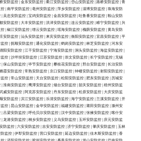
桥安防监控
|
金东安防监控
|
衢江安防监控
|
岱山安防监控
|
路桥安防监控
|
青
监控
|
南平安防监控
|
亳州安防监控
|
萍乡安防监控
|
淄博安防监控
|
珠海安防
控
|
吴忠安防监控
|
宝鸡安防监控
|
金昌安防监控
|
吐鲁番安防监控
|
鞍山安防
都安防监控
|
大丰安防监控
|
洪泽安防监控
|
连云安防监控
|
睢宁安防监控
|
兴
监控
|
椒江安防监控
|
缙云安防监控
|
瑶海安防监控
|
槐荫安防监控
|
黄岛安防
庄安防监控
|
汕头安防监控
|
来宾安防监控
|
衡阳安防监控
|
宜昌安防监控
|
平
防监控
|
抚顺安防监控
|
通化安防监控
|
鹤岗安防监控
|
林芝安防监控
|
河东安
泗阳安防监控
|
江干安防监控
|
宁海安防监控
|
洞头安防监控
|
海盐安防监控
|
防监控
|
沙坪坝安防监控
|
江苏安防监控
|
崇文安防监控
|
长宁安防监控
|
无锡
控
|
保山安防监控
|
毕节安防监控
|
攀枝花安防监控
|
邢台安防监控
|
长治安防
栖霞安防监控
|
常熟安防监控
|
京口安防监控
|
钟楼安防监控
|
射阳安防监控
|
防监控
|
常山安防监控
|
天台安防监控
|
松阳安防监控
|
肥东安防监控
|
历城安
控
|
淮南安防监控
|
鹰潭安防监控
|
烟台安防监控
|
韶关安防监控
|
梧州安防监
武威安防监控
|
阿克苏安防监控
|
丹东安防监控
|
松原安防监控
|
大庆安防监
堰安防监控
|
滨江安防监控
|
乐清安防监控
|
海宁安防监控
|
兰溪安防监控
|
开
防监控
|
昆山安防监控
|
金华安防监控
|
福建安防监控
|
莆田安防监控
|
滁州安
控
|
吕梁安防监控
|
呼伦贝尔安防监控
|
汉中安防监控
|
张掖安防监控
|
喀什安
控
|
龙港安防监控
|
桐乡安防监控
|
义乌安防监控
|
玉环安防监控
|
庆元安防监
安防监控
|
六安安防监控
|
吉安安防监控
|
济宁安防监控
|
肇庆安防监控
|
玉林
安防监控
|
伊犁安防监控
|
营口安防监控
|
延边安防监控
|
佳木斯安防监控
|
香
监控
|
济阳安防监控
|
胶州安防监控
|
番禺安防监控
|
坪山安防监控
|
巴南安防