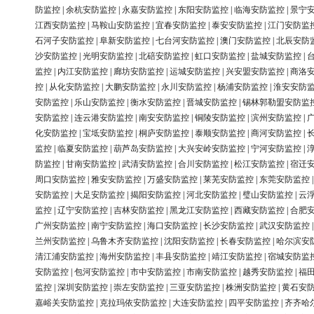
防监控
|
余杭安防监控
|
永嘉安防监控
|
东阳安防监控
|
临海安防监控
|
景宁
江西安防监控
|
马鞍山安防监控
|
宜春安防监控
|
泰安安防监控
|
江门安防监
石河子安防监控
|
阜新安防监控
|
七台河安防监控
|
澳门安防监控
|
北辰安防
沙安防监控
|
光明安防监控
|
北碚安防监控
|
虹口安防监控
|
盐城安防监控
|
监控
|
内江安防监控
|
廊坊安防监控
|
运城安防监控
|
兴安盟安防监控
|
商洛
控
|
从化安防监控
|
大鹏安防监控
|
永川安防监控
|
杨浦安防监控
|
淮安安防
安防监控
|
乐山安防监控
|
衡水安防监控
|
晋城安防监控
|
锡林郭勒盟安防监
安防监控
|
连云港安防监控
|
南安安防监控
|
铜陵安防监控
|
滨州安防监控
|
化安防监控
|
宝坻安防监控
|
桐庐安防监控
|
泰顺安防监控
|
商河安防监控
|
监控
|
临夏安防监控
|
葫芦岛安防监控
|
大兴安岭安防监控
|
宁河安防监控
|
防监控
|
甘南安防监控
|
武清安防监控
|
合川安防监控
|
松江安防监控
|
宿迁
周口安防监控
|
雅安安防监控
|
万盛安防监控
|
莱芜安防监控
|
东莞安防监控
安防监控
|
大足安防监控
|
揭阳安防监控
|
河北安防监控
|
璧山安防监控
|
云
监控
|
辽宁安防监控
|
吉林安防监控
|
黑龙江安防监控
|
西藏安防监控
|
合肥
广州安防监控
|
南宁安防监控
|
海口安防监控
|
长沙安防监控
|
武汉安防监控
兰州安防监控
|
乌鲁木齐安防监控
|
沈阳安防监控
|
长春安防监控
|
哈尔滨安
清江浦安防监控
|
海州安防监控
|
丰县安防监控
|
靖江安防监控
|
宿城安防监
安防监控
|
包河安防监控
|
市中安防监控
|
市南安防监控
|
越秀安防监控
|
福
监控
|
深圳安防监控
|
崇左安防监控
|
三亚安防监控
|
株洲安防监控
|
黄石安
嘉峪关安防监控
|
克拉玛依安防监控
|
大连安防监控
|
四平安防监控
|
齐齐哈