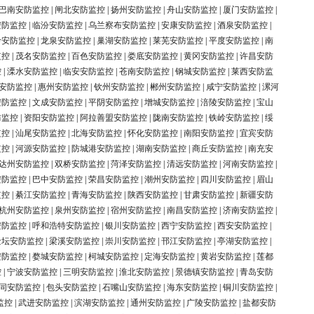
巴南安防监控
|
闸北安防监控
|
扬州安防监控
|
舟山安防监控
|
厦门安防监控
|
安防监控
|
临汾安防监控
|
乌兰察布安防监控
|
安康安防监控
|
酒泉安防监控
|
岭安防监控
|
龙泉安防监控
|
巢湖安防监控
|
莱芜安防监控
|
平度安防监控
|
南
监控
|
茂名安防监控
|
百色安防监控
|
娄底安防监控
|
黄冈安防监控
|
许昌安防
控
|
溧水安防监控
|
临安安防监控
|
苍南安防监控
|
钢城安防监控
|
莱西安防监
安防监控
|
惠州安防监控
|
钦州安防监控
|
郴州安防监控
|
咸宁安防监控
|
漯河
安防监控
|
文成安防监控
|
平阴安防监控
|
增城安防监控
|
涪陵安防监控
|
宝山
防监控
|
资阳安防监控
|
阿拉善盟安防监控
|
陇南安防监控
|
铁岭安防监控
|
绥
监控
|
汕尾安防监控
|
北海安防监控
|
怀化安防监控
|
南阳安防监控
|
宜宾安防
监控
|
河源安防监控
|
防城港安防监控
|
湖南安防监控
|
商丘安防监控
|
南充安
达州安防监控
|
双桥安防监控
|
菏泽安防监控
|
清远安防监控
|
河南安防监控
|
安防监控
|
巴中安防监控
|
荣昌安防监控
|
潮州安防监控
|
四川安防监控
|
眉山
监控
|
綦江安防监控
|
青海安防监控
|
陕西安防监控
|
甘肃安防监控
|
新疆安防
杭州安防监控
|
泉州安防监控
|
宿州安防监控
|
南昌安防监控
|
济南安防监控
|
安防监控
|
呼和浩特安防监控
|
银川安防监控
|
西宁安防监控
|
西安安防监控
|
金坛安防监控
|
梁溪安防监控
|
崇川安防监控
|
邗江安防监控
|
亭湖安防监控
|
安防监控
|
婺城安防监控
|
柯城安防监控
|
定海安防监控
|
黄岩安防监控
|
莲都
控
|
宁波安防监控
|
三明安防监控
|
淮北安防监控
|
景德镇安防监控
|
青岛安防
同安防监控
|
包头安防监控
|
石嘴山安防监控
|
海东安防监控
|
铜川安防监控
|
监控
|
武进安防监控
|
滨湖安防监控
|
通州安防监控
|
广陵安防监控
|
盐都安防