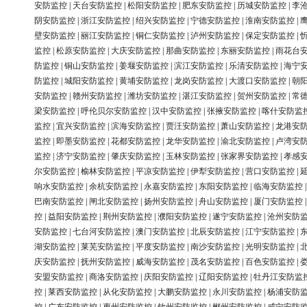
安防监控
|
天台安防监控
|
松阳安防监控
|
肥东安防监控
|
历城安防监控
|
李
阴安防监控
|
浙江安防监控
|
绍兴安防监控
|
宁德安防监控
|
淮南安防监控
|
壁安防监控
|
丽江安防监控
|
铜仁安防监控
|
泸州安防监控
|
保定安防监控
|
监控
|
松原安防监控
|
大庆安防监控
|
那曲安防监控
|
东丽安防监控
|
雨花台
防监控
|
铜山安防监控
|
姜堰安防监控
|
滨江安防监控
|
乐清安防监控
|
海宁
防监控
|
城阳安防监控
|
黄埔安防监控
|
龙岗安防监控
|
大渡口安防监控
|
朝
安防监控
|
赣州安防监控
|
潍坊安防监控
|
湛江安防监控
|
贺州安防监控
|
常
梁安防监控
|
呼伦贝尔安防监控
|
汉中安防监控
|
张掖安防监控
|
喀什安防监
监控
|
宜兴安防监控
|
滨海安防监控
|
贾汪安防监控
|
萧山安防监控
|
龙港安
监控
|
即墨安防监控
|
花都安防监控
|
龙华安防监控
|
渝北安防监控
|
卢湾安
监控
|
济宁安防监控
|
肇庆安防监控
|
玉林安防监控
|
张家界安防监控
|
孝感
尔安防监控
|
榆林安防监控
|
平凉安防监控
|
伊犁安防监控
|
营口安防监控
|
响水安防监控
|
余杭安防监控
|
永嘉安防监控
|
东阳安防监控
|
临海安防监控
巴南安防监控
|
闸北安防监控
|
扬州安防监控
|
舟山安防监控
|
厦门安防监控
控
|
益阳安防监控
|
荆州安防监控
|
濮阳安防监控
|
遂宁安防监控
|
沧州安防
安防监控
|
七台河安防监控
|
澳门安防监控
|
北辰安防监控
|
江宁安防监控
|
湖安防监控
|
莱芜安防监控
|
平度安防监控
|
南沙安防监控
|
光明安防监控
|
庆安防监控
|
抚州安防监控
|
威海安防监控
|
茂名安防监控
|
百色安防监控
|
安盟安防监控
|
商洛安防监控
|
庆阳安防监控
|
辽阳安防监控
|
牡丹江安防监
控
|
莱西安防监控
|
从化安防监控
|
大鹏安防监控
|
永川安防监控
|
杨浦安防