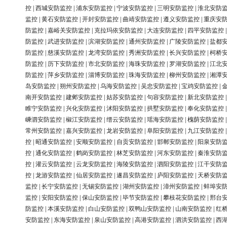
控
|
西城安防监控
|
浦东安防监控
|
宁波安防监控
|
三明安防监控
|
淮北安防
监控
|
黄石安防监控
|
开封安防监控
|
曲靖安防监控
|
遵义安防监控
|
重庆安
防监控
|
嘉峪关安防监控
|
克拉玛依安防监控
|
大连安防监控
|
四平安防监控
防监控
|
武进安防监控
|
滨湖安防监控
|
通州安防监控
|
广陵安防监控
|
盐都
防监控
|
慈溪安防监控
|
龙湾安防监控
|
秀洲安防监控
|
长兴安防监控
|
柯桥
防监控
|
历下安防监控
|
市北安防监控
|
海珠安防监控
|
罗湖安防监控
|
江北
防监控
|
萍乡安防监控
|
淄博安防监控
|
珠海安防监控
|
柳州安防监控
|
湘潭
岛安防监控
|
朔州安防监控
|
乌海安防监控
|
吴忠安防监控
|
宝鸡安防监控
|
南开安防监控
|
建邺安防监控
|
姑苏安防监控
|
句容安防监控
|
新北安防监控
睢宁安防监控
|
兴化安防监控
|
沭阳安防监控
|
拱墅安防监控
|
奉化安防监控
嵊泗安防监控
|
椒江安防监控
|
缙云安防监控
|
瑶海安防监控
|
槐荫安防监控
常州安防监控
|
嘉兴安防监控
|
龙岩安防监控
|
阜阳安防监控
|
九江安防监控
控
|
昭通安防监控
|
安顺安防监控
|
自贡安防监控
|
邯郸安防监控
|
阳泉安防
控
|
通化安防监控
|
鹤岗安防监控
|
林芝安防监控
|
河东安防监控
|
秦淮安防
控
|
灌云安防监控
|
云龙安防监控
|
海陵安防监控
|
泗阳安防监控
|
江干安防
控
|
龙游安防监控
|
仙居安防监控
|
遂昌安防监控
|
庐阳安防监控
|
天桥安防
监控
|
长宁安防监控
|
无锡安防监控
|
湖州安防监控
|
漳州安防监控
|
蚌埠安
监控
|
安阳安防监控
|
保山安防监控
|
毕节安防监控
|
攀枝花安防监控
|
邢台
防监控
|
本溪安防监控
|
白山安防监控
|
双鸭山安防监控
|
山南安防监控
|
红
安防监控
|
东海安防监控
|
泉山安防监控
|
高港安防监控
|
泗洪安防监控
|
西