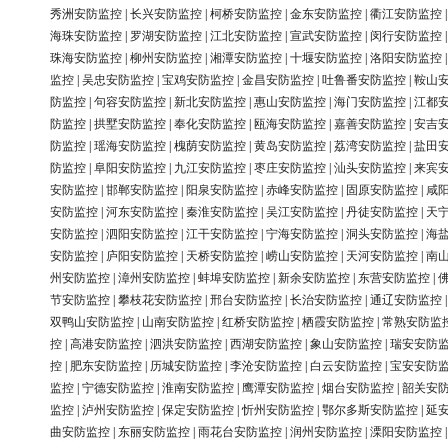
秀洲安防监控
|
长兴安防监控
|
柯桥安防监控
|
金东安防监控
|
衢江安防监控
海珠安防监控
|
罗湖安防监控
|
江北安防监控
|
宣武安防监控
|
闵行安防监控
珠海安防监控
|
柳州安防监控
|
湘潭安防监控
|
十堰安防监控
|
洛阳安防监控
监控
|
吴忠安防监控
|
宝鸡安防监控
|
金昌安防监控
|
吐鲁番安防监控
|
鞍山
防监控
|
句容安防监控
|
新北安防监控
|
惠山安防监控
|
海门安防监控
|
江都
防监控
|
拱墅安防监控
|
奉化安防监控
|
瓯海安防监控
|
嘉善安防监控
|
安吉
防监控
|
瑶海安防监控
|
槐荫安防监控
|
黄岛安防监控
|
荔湾安防监控
|
盐田
防监控
|
阜阳安防监控
|
九江安防监控
|
枣庄安防监控
|
汕头安防监控
|
来宾
安防监控
|
邯郸安防监控
|
阳泉安防监控
|
赤峰安防监控
|
固原安防监控
|
咸
安防监控
|
河东安防监控
|
秦淮安防监控
|
吴江安防监控
|
丹徒安防监控
|
天
安防监控
|
泗阳安防监控
|
江干安防监控
|
宁海安防监控
|
洞头安防监控
|
海
安防监控
|
庐阳安防监控
|
天桥安防监控
|
崂山安防监控
|
天河安防监控
|
南
州安防监控
|
漳州安防监控
|
蚌埠安防监控
|
新余安防监控
|
东营安防监控
|
节安防监控
|
攀枝花安防监控
|
邢台安防监控
|
长治安防监控
|
通辽安防监控
双鸭山安防监控
|
山南安防监控
|
红桥安防监控
|
栖霞安防监控
|
常熟安防监
控
|
高港安防监控
|
泗洪安防监控
|
西湖安防监控
|
象山安防监控
|
瑞安安防
控
|
肥东安防监控
|
历城安防监控
|
李沧安防监控
|
白云安防监控
|
宝安安防
监控
|
宁德安防监控
|
淮南安防监控
|
鹰潭安防监控
|
烟台安防监控
|
韶关安
监控
|
泸州安防监控
|
保定安防监控
|
忻州安防监控
|
鄂尔多斯安防监控
|
延
曲安防监控
|
东丽安防监控
|
雨花台安防监控
|
润州安防监控
|
溧阳安防监控