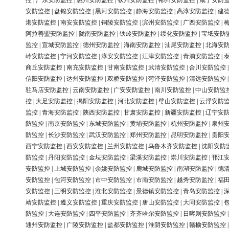
控
|
广东安防监控
|
惠州安防监控
|
钦州安防监控
|
郴州安防监控
|
咸宁安防
安防监控
|
盘锦安防监控
|
黑河安防监控
|
静海安防监控
|
高淳安防监控
|
建
港安防监控
|
南安安防监控
|
铜陵安防监控
|
滨州安防监控
|
广西安防监控
|
阿拉善盟安防监控
|
陇南安防监控
|
铁岭安防监控
|
绥化安防监控
|
宝坻安防
监控
|
宣城安防监控
|
德州安防监控
|
海南安防监控
|
汕尾安防监控
|
北海安
岭安防监控
|
宁河安防监控
|
淳安安防监控
|
江津安防监控
|
青浦安防监控
|
商丘安防监控
|
南充安防监控
|
甘南安防监控
|
武清安防监控
|
合川安防监控
信阳安防监控
|
达州安防监控
|
双桥安防监控
|
菏泽安防监控
|
清远安防监控
驻马店安防监控
|
云南安防监控
|
广安安防监控
|
南川安防监控
|
中山安防监
控
|
大足安防监控
|
揭阳安防监控
|
河北安防监控
|
璧山安防监控
|
云浮安防
监控
|
青海安防监控
|
陕西安防监控
|
甘肃安防监控
|
新疆安防监控
|
辽宁安
防监控
|
南京安防监控
|
东城安防监控
|
黄埔安防监控
|
杭州安防监控
|
泉州
防监控
|
长沙安防监控
|
武汉安防监控
|
郑州安防监控
|
昆明安防监控
|
贵阳
西宁安防监控
|
西安安防监控
|
兰州安防监控
|
乌鲁木齐安防监控
|
沈阳安防
防监控
|
丹阳安防监控
|
金坛安防监控
|
梁溪安防监控
|
崇川安防监控
|
邗江
安防监控
|
上城安防监控
|
余姚安防监控
|
鹿城安防监控
|
南湖安防监控
|
德
安防监控
|
包河安防监控
|
市中安防监控
|
市南安防监控
|
越秀安防监控
|
福
安防监控
|
三明安防监控
|
淮北安防监控
|
景德镇安防监控
|
青岛安防监控
|
靖安防监控
|
遵义安防监控
|
重庆安防监控
|
唐山安防监控
|
大同安防监控
|
防监控
|
大连安防监控
|
四平安防监控
|
齐齐哈尔安防监控
|
日喀则安防监控
通州安防监控
|
广陵安防监控
|
盐都安防监控
|
淮阴安防监控
|
赣榆安防监控