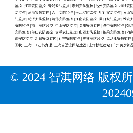
监控
|
江津安防监控
|
青浦安防监控
|
泰州安防监控
|
池州安防监控
|
柳城安
防监控
|
武清安防监控
|
合川安防监控
|
松江安防监控
|
宿迁安防监控
|
黄山
防监控
|
菏泽安防监控
|
清远安防监控
|
河南安防监控
|
周口安防监控
|
雅安
安防监控
|
南川安防监控
|
中山安防监控
|
贵州安防监控
|
巴中安防监控
|
荣
安防监控
|
璧山安防监控
|
云浮安防监控
|
山西安防监控
|
铜梁安防监控
|
内
肃安防监控
|
新疆安防监控
|
辽宁安防监控
|
吉林安防监控
|
黑龙江安防监控
回收
|
上海SSL证书办理
|
上海自适应网站建设
|
上海模板建站
|
广州美发饰
© 2024 智淇网络 版权所有 Al
2024