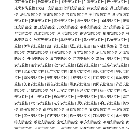
滨江安防监控
|
乐清安防监控
|
海宁安防监控
|
兰溪安防监控
|
开化安防监控
龙岗安防监控
|
大渡口安防监控
|
朝阳安防监控
|
静安安防监控
|
昆山安防监
控
|
湛江安防监控
|
贺州安防监控
|
常德安防监控
|
荆门安防监控
|
新乡安防
安防监控
|
张掖安防监控
|
喀什安防监控
|
锦州安防监控
|
白城安防监控
|
伊
汪安防监控
|
萧山安防监控
|
龙港安防监控
|
桐乡安防监控
|
义乌安防监控
|
华安防监控
|
渝北安防监控
|
卢湾安防监控
|
南通安防监控
|
衢州安防监控
|
林安防监控
|
张家界安防监控
|
孝感安防监控
|
焦作安防监控
|
临沧安防监控
监控
|
伊犁安防监控
|
营口安防监控
|
延边安防监控
|
佳木斯安防监控
|
香港
防监控
|
东阳安防监控
|
临海安防监控
|
景宁安防监控
|
庐江安防监控
|
济阳
防监控
|
舟山安防监控
|
厦门安防监控
|
江西安防监控
|
马鞍山安防监控
|
宜
安防监控
|
遂宁安防监控
|
沧州安防监控
|
临汾安防监控
|
乌兰察布安防监控
监控
|
北辰安防监控
|
江宁安防监控
|
东台安防监控
|
富阳安防监控
|
平阳安
监控
|
南沙安防监控
|
光明安防监控
|
北碚安防监控
|
虹口安防监控
|
盐城安
监控
|
茂名安防监控
|
百色安防监控
|
娄底安防监控
|
黄冈安防监控
|
许昌安
防监控
|
辽阳安防监控
|
牡丹江安防监控
|
台湾安防监控
|
蓟州安防监控
|
溧
安防监控
|
永川安防监控
|
杨浦安防监控
|
淮安安防监控
|
丽水安防监控
|
晋
安防监控
|
郴州安防监控
|
咸宁安防监控
|
漯河安防监控
|
乐山安防监控
|
衡
控
|
静海安防监控
|
高淳安防监控
|
建德安防监控
|
文成安防监控
|
平阴安防
监控
|
滨州安防监控
|
广西安防监控
|
梅州安防监控
|
河池安防监控
|
永州安
岭安防监控
|
绥化安防监控
|
宝坻安防监控
|
桐庐安防监控
|
泰顺安防监控
|
南安防监控
|
汕尾安防监控
|
北海安防监控
|
怀化安防监控
|
南阳安防监控
|