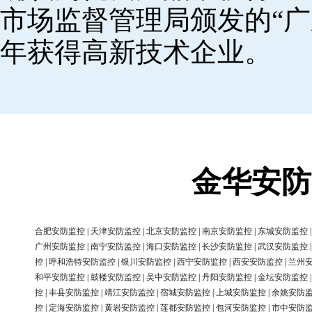
市场监督管理局颁发的“广
年获得高新技术企业。
金华安防
合肥安防监控
|
天津安防监控
|
北京安防监控
|
南京安防监控
|
东城安防监控
广州安防监控
|
南宁安防监控
|
海口安防监控
|
长沙安防监控
|
武汉安防监控
控
|
呼和浩特安防监控
|
银川安防监控
|
西宁安防监控
|
西安安防监控
|
兰州
和平安防监控
|
鼓楼安防监控
|
吴中安防监控
|
丹阳安防监控
|
金坛安防监控
控
|
丰县安防监控
|
靖江安防监控
|
宿城安防监控
|
上城安防监控
|
余姚安防
控
|
定海安防监控
|
黄岩安防监控
|
莲都安防监控
|
包河安防监控
|
市中安防