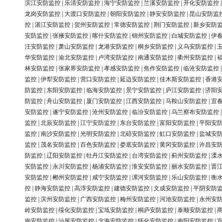
滨江安防监控
|
乐清安防监控
|
海宁安防监控
|
兰溪安防监控
|
开化安防监控
龙岗安防监控
|
大渡口安防监控
|
朝阳安防监控
|
静安安防监控
|
昆山安防监
控
|
湛江安防监控
|
贺州安防监控
|
常德安防监控
|
荆门安防监控
|
新乡安防
安防监控
|
张掖安防监控
|
喀什安防监控
|
锦州安防监控
|
白城安防监控
|
伊
汪安防监控
|
萧山安防监控
|
龙港安防监控
|
桐乡安防监控
|
义乌安防监控
|
华安防监控
|
渝北安防监控
|
卢湾安防监控
|
南通安防监控
|
衢州安防监控
|
林安防监控
|
张家界安防监控
|
孝感安防监控
|
焦作安防监控
|
临沧安防监控
监控
|
伊犁安防监控
|
营口安防监控
|
延边安防监控
|
佳木斯安防监控
|
香港
防监控
|
东阳安防监控
|
临海安防监控
|
景宁安防监控
|
庐江安防监控
|
济阳
防监控
|
舟山安防监控
|
厦门安防监控
|
江西安防监控
|
马鞍山安防监控
|
宜
安防监控
|
遂宁安防监控
|
沧州安防监控
|
临汾安防监控
|
乌兰察布安防监控
监控
|
北辰安防监控
|
江宁安防监控
|
东台安防监控
|
富阳安防监控
|
平阳安
监控
|
南沙安防监控
|
光明安防监控
|
北碚安防监控
|
虹口安防监控
|
盐城安
监控
|
茂名安防监控
|
百色安防监控
|
娄底安防监控
|
黄冈安防监控
|
许昌安
防监控
|
辽阳安防监控
|
牡丹江安防监控
|
台湾安防监控
|
蓟州安防监控
|
溧
安防监控
|
永川安防监控
|
杨浦安防监控
|
淮安安防监控
|
丽水安防监控
|
晋
安防监控
|
郴州安防监控
|
咸宁安防监控
|
漯河安防监控
|
乐山安防监控
|
衡
控
|
静海安防监控
|
高淳安防监控
|
建德安防监控
|
文成安防监控
|
平阴安防
监控
|
滨州安防监控
|
广西安防监控
|
梅州安防监控
|
河池安防监控
|
永州安
岭安防监控
|
绥化安防监控
|
宝坻安防监控
|
桐庐安防监控
|
泰顺安防监控
|
南安防监控
|
汕尾安防监控
|
北海安防监控
|
怀化安防监控
|
南阳安防监控
|