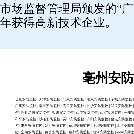
市场监督管理局颁发的“广
年获得高新技术企业。
亳州安防
合肥安防监控
|
天津安防监控
|
北京安防监控
|
南京安防监控
|
东城安防监控
广州安防监控
|
南宁安防监控
|
海口安防监控
|
长沙安防监控
|
武汉安防监控
控
|
呼和浩特安防监控
|
银川安防监控
|
西宁安防监控
|
西安安防监控
|
兰州
和平安防监控
|
鼓楼安防监控
|
吴中安防监控
|
丹阳安防监控
|
金坛安防监控
控
|
丰县安防监控
|
靖江安防监控
|
宿城安防监控
|
上城安防监控
|
余姚安防
控
|
定海安防监控
|
黄岩安防监控
|
莲都安防监控
|
包河安防监控
|
市中安防