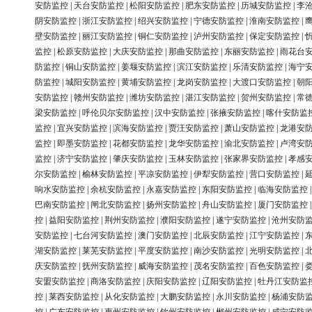
安防监控
|
天台安防监控
|
松阳安防监控
|
肥东安防监控
|
历城安防监控
|
李
阴安防监控
|
浙江安防监控
|
绍兴安防监控
|
宁德安防监控
|
淮南安防监控
|
壁安防监控
|
丽江安防监控
|
铜仁安防监控
|
泸州安防监控
|
保定安防监控
|
监控
|
松原安防监控
|
大庆安防监控
|
那曲安防监控
|
东丽安防监控
|
雨花台
防监控
|
铜山安防监控
|
姜堰安防监控
|
滨江安防监控
|
乐清安防监控
|
海宁
防监控
|
城阳安防监控
|
黄埔安防监控
|
龙岗安防监控
|
大渡口安防监控
|
朝
安防监控
|
赣州安防监控
|
潍坊安防监控
|
湛江安防监控
|
贺州安防监控
|
常
梁安防监控
|
呼伦贝尔安防监控
|
汉中安防监控
|
张掖安防监控
|
喀什安防监
监控
|
宜兴安防监控
|
滨海安防监控
|
贾汪安防监控
|
萧山安防监控
|
龙港安
监控
|
即墨安防监控
|
花都安防监控
|
龙华安防监控
|
渝北安防监控
|
卢湾安
监控
|
济宁安防监控
|
肇庆安防监控
|
玉林安防监控
|
张家界安防监控
|
孝感
尔安防监控
|
榆林安防监控
|
平凉安防监控
|
伊犁安防监控
|
营口安防监控
|
响水安防监控
|
余杭安防监控
|
永嘉安防监控
|
东阳安防监控
|
临海安防监控
巴南安防监控
|
闸北安防监控
|
扬州安防监控
|
舟山安防监控
|
厦门安防监控
控
|
益阳安防监控
|
荆州安防监控
|
濮阳安防监控
|
遂宁安防监控
|
沧州安防
安防监控
|
七台河安防监控
|
澳门安防监控
|
北辰安防监控
|
江宁安防监控
|
湖安防监控
|
莱芜安防监控
|
平度安防监控
|
南沙安防监控
|
光明安防监控
|
庆安防监控
|
抚州安防监控
|
威海安防监控
|
茂名安防监控
|
百色安防监控
|
安盟安防监控
|
商洛安防监控
|
庆阳安防监控
|
辽阳安防监控
|
牡丹江安防监
控
|
莱西安防监控
|
从化安防监控
|
大鹏安防监控
|
永川安防监控
|
杨浦安防