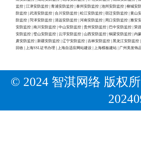
监控
|
江津安防监控
|
青浦安防监控
|
泰州安防监控
|
池州安防监控
|
柳城安
防监控
|
武清安防监控
|
合川安防监控
|
松江安防监控
|
宿迁安防监控
|
黄山
防监控
|
菏泽安防监控
|
清远安防监控
|
河南安防监控
|
周口安防监控
|
雅安
安防监控
|
南川安防监控
|
中山安防监控
|
贵州安防监控
|
巴中安防监控
|
荣
安防监控
|
璧山安防监控
|
云浮安防监控
|
山西安防监控
|
铜梁安防监控
|
内
肃安防监控
|
新疆安防监控
|
辽宁安防监控
|
吉林安防监控
|
黑龙江安防监控
回收
|
上海SSL证书办理
|
上海自适应网站建设
|
上海模板建站
|
广州美发饰
© 2024 智淇网络 版权所有 Al
2024