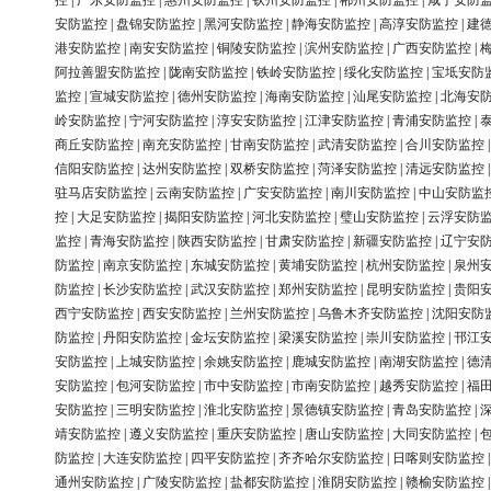
控
|
广东安防监控
|
惠州安防监控
|
钦州安防监控
|
郴州安防监控
|
咸宁安防
安防监控
|
盘锦安防监控
|
黑河安防监控
|
静海安防监控
|
高淳安防监控
|
建
港安防监控
|
南安安防监控
|
铜陵安防监控
|
滨州安防监控
|
广西安防监控
|
阿拉善盟安防监控
|
陇南安防监控
|
铁岭安防监控
|
绥化安防监控
|
宝坻安防
监控
|
宣城安防监控
|
德州安防监控
|
海南安防监控
|
汕尾安防监控
|
北海安
岭安防监控
|
宁河安防监控
|
淳安安防监控
|
江津安防监控
|
青浦安防监控
|
商丘安防监控
|
南充安防监控
|
甘南安防监控
|
武清安防监控
|
合川安防监控
信阳安防监控
|
达州安防监控
|
双桥安防监控
|
菏泽安防监控
|
清远安防监控
驻马店安防监控
|
云南安防监控
|
广安安防监控
|
南川安防监控
|
中山安防监
控
|
大足安防监控
|
揭阳安防监控
|
河北安防监控
|
璧山安防监控
|
云浮安防
监控
|
青海安防监控
|
陕西安防监控
|
甘肃安防监控
|
新疆安防监控
|
辽宁安
防监控
|
南京安防监控
|
东城安防监控
|
黄埔安防监控
|
杭州安防监控
|
泉州
防监控
|
长沙安防监控
|
武汉安防监控
|
郑州安防监控
|
昆明安防监控
|
贵阳
西宁安防监控
|
西安安防监控
|
兰州安防监控
|
乌鲁木齐安防监控
|
沈阳安防
防监控
|
丹阳安防监控
|
金坛安防监控
|
梁溪安防监控
|
崇川安防监控
|
邗江
安防监控
|
上城安防监控
|
余姚安防监控
|
鹿城安防监控
|
南湖安防监控
|
德
安防监控
|
包河安防监控
|
市中安防监控
|
市南安防监控
|
越秀安防监控
|
福
安防监控
|
三明安防监控
|
淮北安防监控
|
景德镇安防监控
|
青岛安防监控
|
靖安防监控
|
遵义安防监控
|
重庆安防监控
|
唐山安防监控
|
大同安防监控
|
防监控
|
大连安防监控
|
四平安防监控
|
齐齐哈尔安防监控
|
日喀则安防监控
通州安防监控
|
广陵安防监控
|
盐都安防监控
|
淮阴安防监控
|
赣榆安防监控