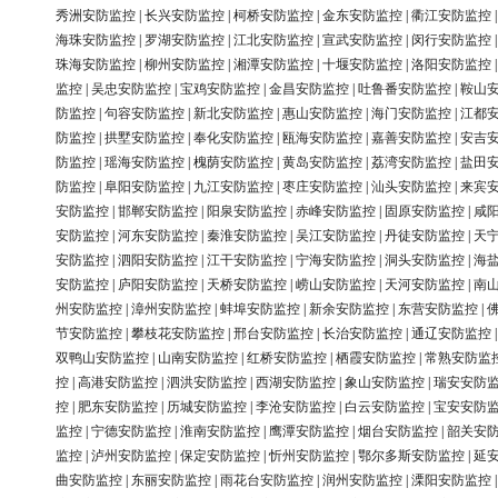
秀洲安防监控
|
长兴安防监控
|
柯桥安防监控
|
金东安防监控
|
衢江安防监控
海珠安防监控
|
罗湖安防监控
|
江北安防监控
|
宣武安防监控
|
闵行安防监控
珠海安防监控
|
柳州安防监控
|
湘潭安防监控
|
十堰安防监控
|
洛阳安防监控
监控
|
吴忠安防监控
|
宝鸡安防监控
|
金昌安防监控
|
吐鲁番安防监控
|
鞍山
防监控
|
句容安防监控
|
新北安防监控
|
惠山安防监控
|
海门安防监控
|
江都
防监控
|
拱墅安防监控
|
奉化安防监控
|
瓯海安防监控
|
嘉善安防监控
|
安吉
防监控
|
瑶海安防监控
|
槐荫安防监控
|
黄岛安防监控
|
荔湾安防监控
|
盐田
防监控
|
阜阳安防监控
|
九江安防监控
|
枣庄安防监控
|
汕头安防监控
|
来宾
安防监控
|
邯郸安防监控
|
阳泉安防监控
|
赤峰安防监控
|
固原安防监控
|
咸
安防监控
|
河东安防监控
|
秦淮安防监控
|
吴江安防监控
|
丹徒安防监控
|
天
安防监控
|
泗阳安防监控
|
江干安防监控
|
宁海安防监控
|
洞头安防监控
|
海
安防监控
|
庐阳安防监控
|
天桥安防监控
|
崂山安防监控
|
天河安防监控
|
南
州安防监控
|
漳州安防监控
|
蚌埠安防监控
|
新余安防监控
|
东营安防监控
|
节安防监控
|
攀枝花安防监控
|
邢台安防监控
|
长治安防监控
|
通辽安防监控
双鸭山安防监控
|
山南安防监控
|
红桥安防监控
|
栖霞安防监控
|
常熟安防监
控
|
高港安防监控
|
泗洪安防监控
|
西湖安防监控
|
象山安防监控
|
瑞安安防
控
|
肥东安防监控
|
历城安防监控
|
李沧安防监控
|
白云安防监控
|
宝安安防
监控
|
宁德安防监控
|
淮南安防监控
|
鹰潭安防监控
|
烟台安防监控
|
韶关安
监控
|
泸州安防监控
|
保定安防监控
|
忻州安防监控
|
鄂尔多斯安防监控
|
延
曲安防监控
|
东丽安防监控
|
雨花台安防监控
|
润州安防监控
|
溧阳安防监控