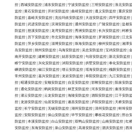
控
|
西城安防监控
|
浦东安防监控
|
宁波安防监控
|
三明安防监控
|
淮北安防
监控
|
黄石安防监控
|
开封安防监控
|
曲靖安防监控
|
遵义安防监控
|
重庆安
防监控
|
嘉峪关安防监控
|
克拉玛依安防监控
|
大连安防监控
|
四平安防监控
防监控
|
武进安防监控
|
滨湖安防监控
|
通州安防监控
|
广陵安防监控
|
盐都
防监控
|
慈溪安防监控
|
龙湾安防监控
|
秀洲安防监控
|
长兴安防监控
|
柯桥
防监控
|
历下安防监控
|
市北安防监控
|
海珠安防监控
|
罗湖安防监控
|
江北
防监控
|
萍乡安防监控
|
淄博安防监控
|
珠海安防监控
|
柳州安防监控
|
湘潭
岛安防监控
|
朔州安防监控
|
乌海安防监控
|
吴忠安防监控
|
宝鸡安防监控
|
南开安防监控
|
建邺安防监控
|
姑苏安防监控
|
句容安防监控
|
新北安防监控
睢宁安防监控
|
兴化安防监控
|
沭阳安防监控
|
拱墅安防监控
|
奉化安防监控
嵊泗安防监控
|
椒江安防监控
|
缙云安防监控
|
瑶海安防监控
|
槐荫安防监控
常州安防监控
|
嘉兴安防监控
|
龙岩安防监控
|
阜阳安防监控
|
九江安防监控
控
|
昭通安防监控
|
安顺安防监控
|
自贡安防监控
|
邯郸安防监控
|
阳泉安防
控
|
通化安防监控
|
鹤岗安防监控
|
林芝安防监控
|
河东安防监控
|
秦淮安防
控
|
灌云安防监控
|
云龙安防监控
|
海陵安防监控
|
泗阳安防监控
|
江干安防
控
|
龙游安防监控
|
仙居安防监控
|
遂昌安防监控
|
庐阳安防监控
|
天桥安防
监控
|
长宁安防监控
|
无锡安防监控
|
湖州安防监控
|
漳州安防监控
|
蚌埠安
监控
|
安阳安防监控
|
保山安防监控
|
毕节安防监控
|
攀枝花安防监控
|
邢台
防监控
|
本溪安防监控
|
白山安防监控
|
双鸭山安防监控
|
山南安防监控
|
红
安防监控
|
东海安防监控
|
泉山安防监控
|
高港安防监控
|
泗洪安防监控
|
西