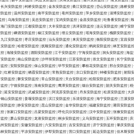
防监控
|
扬中安防监控
|
武进安防监控
|
滨湖安防监控
|
通州安防监控
|
广陵安防监控
|
|
长兴安防监控
|
柯桥安防监控
|
金东安防监控
|
衢江安防监控
|
岱山安防监控
|
路桥安
安防监控
|
温州安防监控
|
南平安防监控
|
亳州安防监控
|
萍乡安防监控
|
淄博安防监控
|
监控
|
乌海安防监控
|
吴忠安防监控
|
宝鸡安防监控
|
金昌安防监控
|
吐鲁番安防监控
|
|
海门安防监控
|
江都安防监控
|
大丰安防监控
|
洪泽安防监控
|
连云安防监控
|
睢宁安
安防监控
|
嵊泗安防监控
|
椒江安防监控
|
缙云安防监控
|
瑶海安防监控
|
槐荫安防监控
|
|
九江安防监控
|
枣庄安防监控
|
汕头安防监控
|
来宾安防监控
|
衡阳安防监控
|
宜昌安
银安防监控
|
哈密安防监控
|
抚顺安防监控
|
通化安防监控
|
鹤岗安防监控
|
林芝安防监
监控
|
海陵安防监控
|
泗阳安防监控
|
江干安防监控
|
宁海安防监控
|
洞头安防监控
|
海盐
河安防监控
|
南山安防监控
|
沙坪坝安防监控
|
江苏安防监控
|
崇文安防监控
|
长宁安防
防监控
|
安阳安防监控
|
保山安防监控
|
毕节安防监控
|
攀枝花安防监控
|
邢台安防监控
|
控
|
红桥安防监控
|
栖霞安防监控
|
常熟安防监控
|
京口安防监控
|
钟楼安防监控
|
射阳
浔安防监控
|
磐安安防监控
|
常山安防监控
|
天台安防监控
|
松阳安防监控
|
肥东安防监
防监控
|
宁德安防监控
|
淮南安防监控
|
鹰潭安防监控
|
烟台安防监控
|
韶关安防监控
|
梧
控
|
延安安防监控
|
武威安防监控
|
阿克苏安防监控
|
丹东安防监控
|
松原安防监控
|
大
|
铜山安防监控
|
姜堰安防监控
|
滨江安防监控
|
乐清安防监控
|
海宁安防监控
|
兰溪安
阳安防监控
|
静安安防监控
|
昆山安防监控
|
金华安防监控
|
福建安防监控
|
莆田安防监
监控
|
张家口安防监控
|
吕梁安防监控
|
呼伦贝尔安防监控
|
汉中安防监控
|
张掖安防监
防监控
|
萧山安防监控
|
龙港安防监控
|
桐乡安防监控
|
义乌安防监控
|
玉环安防监控
|
庆
福州安防监控
|
安徽安防监控
|
六安安防监控
|
吉安安防监控
|
济宁安防监控
|
肇庆安防
榆林安防监控
|
平凉安防监控
|
伊犁安防监控
|
营口安防监控
|
延边安防监控
|
佳木斯安