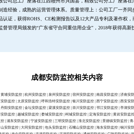
致公司总工厂座落在江西赣州市兴国县，精致公司分工厂座落在广
经验，成熟的运营管理体系。质量管理上：公司工厂一齐同步推行IS
认证，获得ROHS、CE检测报告以及12大产品专利及著作权，
圳市市场监督管理局颁发的“广东省守合同重信用企业”，2018年获得高
成都安防监控相关内容
|
黄埔安防监控
|
杭州安防监控
|
泉州安防监控
|
宿州安防监控
|
南昌安防监控
|
济南安
庄安防监控
|
太原安防监控
|
呼和浩特安防监控
|
银川安防监控
|
西宁安防监控
|
西安安
|
丹阳安防监控
|
金坛安防监控
|
梁溪安防监控
|
崇川安防监控
|
邗江安防监控
|
亭湖安
清安防监控
|
越城安防监控
|
婺城安防监控
|
柯城安防监控
|
定海安防监控
|
黄岩安防监
监控
|
浦东安防监控
|
宁波安防监控
|
三明安防监控
|
淮北安防监控
|
景德镇安防监控
|
青
唐山安防监控
|
大同安防监控
|
包头安防监控
|
石嘴山安防监控
|
海东安防监控
|
铜川安