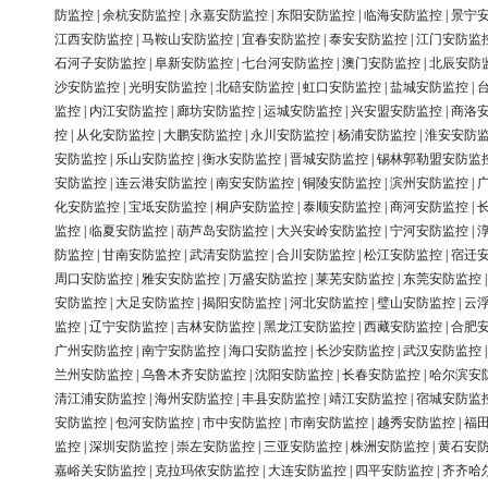
防监控
|
余杭安防监控
|
永嘉安防监控
|
东阳安防监控
|
临海安防监控
|
景宁
江西安防监控
|
马鞍山安防监控
|
宜春安防监控
|
泰安安防监控
|
江门安防监
石河子安防监控
|
阜新安防监控
|
七台河安防监控
|
澳门安防监控
|
北辰安防
沙安防监控
|
光明安防监控
|
北碚安防监控
|
虹口安防监控
|
盐城安防监控
|
监控
|
内江安防监控
|
廊坊安防监控
|
运城安防监控
|
兴安盟安防监控
|
商洛
控
|
从化安防监控
|
大鹏安防监控
|
永川安防监控
|
杨浦安防监控
|
淮安安防
安防监控
|
乐山安防监控
|
衡水安防监控
|
晋城安防监控
|
锡林郭勒盟安防监
安防监控
|
连云港安防监控
|
南安安防监控
|
铜陵安防监控
|
滨州安防监控
|
化安防监控
|
宝坻安防监控
|
桐庐安防监控
|
泰顺安防监控
|
商河安防监控
|
监控
|
临夏安防监控
|
葫芦岛安防监控
|
大兴安岭安防监控
|
宁河安防监控
|
防监控
|
甘南安防监控
|
武清安防监控
|
合川安防监控
|
松江安防监控
|
宿迁
周口安防监控
|
雅安安防监控
|
万盛安防监控
|
莱芜安防监控
|
东莞安防监控
安防监控
|
大足安防监控
|
揭阳安防监控
|
河北安防监控
|
璧山安防监控
|
云
监控
|
辽宁安防监控
|
吉林安防监控
|
黑龙江安防监控
|
西藏安防监控
|
合肥
广州安防监控
|
南宁安防监控
|
海口安防监控
|
长沙安防监控
|
武汉安防监控
兰州安防监控
|
乌鲁木齐安防监控
|
沈阳安防监控
|
长春安防监控
|
哈尔滨安
清江浦安防监控
|
海州安防监控
|
丰县安防监控
|
靖江安防监控
|
宿城安防监
安防监控
|
包河安防监控
|
市中安防监控
|
市南安防监控
|
越秀安防监控
|
福
监控
|
深圳安防监控
|
崇左安防监控
|
三亚安防监控
|
株洲安防监控
|
黄石安
嘉峪关安防监控
|
克拉玛依安防监控
|
大连安防监控
|
四平安防监控
|
齐齐哈