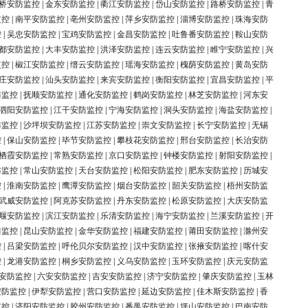
桥安防监控
|
金东安防监控
|
衢江安防监控
|
岱山安防监控
|
路桥安防监控
|
青
监控
|
南平安防监控
|
亳州安防监控
|
萍乡安防监控
|
淄博安防监控
|
珠海安防
控
|
吴忠安防监控
|
宝鸡安防监控
|
金昌安防监控
|
吐鲁番安防监控
|
鞍山安防
都安防监控
|
大丰安防监控
|
洪泽安防监控
|
连云安防监控
|
睢宁安防监控
|
兴
监控
|
椒江安防监控
|
缙云安防监控
|
瑶海安防监控
|
槐荫安防监控
|
黄岛安防
庄安防监控
|
汕头安防监控
|
来宾安防监控
|
衡阳安防监控
|
宜昌安防监控
|
平
防监控
|
抚顺安防监控
|
通化安防监控
|
鹤岗安防监控
|
林芝安防监控
|
河东安
泗阳安防监控
|
江干安防监控
|
宁海安防监控
|
洞头安防监控
|
海盐安防监控
|
防监控
|
沙坪坝安防监控
|
江苏安防监控
|
崇文安防监控
|
长宁安防监控
|
无锡
控
|
保山安防监控
|
毕节安防监控
|
攀枝花安防监控
|
邢台安防监控
|
长治安防
栖霞安防监控
|
常熟安防监控
|
京口安防监控
|
钟楼安防监控
|
射阳安防监控
|
防监控
|
常山安防监控
|
天台安防监控
|
松阳安防监控
|
肥东安防监控
|
历城安
控
|
淮南安防监控
|
鹰潭安防监控
|
烟台安防监控
|
韶关安防监控
|
梧州安防监
武威安防监控
|
阿克苏安防监控
|
丹东安防监控
|
松原安防监控
|
大庆安防监
堰安防监控
|
滨江安防监控
|
乐清安防监控
|
海宁安防监控
|
兰溪安防监控
|
开
防监控
|
昆山安防监控
|
金华安防监控
|
福建安防监控
|
莆田安防监控
|
滁州安
控
|
吕梁安防监控
|
呼伦贝尔安防监控
|
汉中安防监控
|
张掖安防监控
|
喀什安
控
|
龙港安防监控
|
桐乡安防监控
|
义乌安防监控
|
玉环安防监控
|
庆元安防监
安防监控
|
六安安防监控
|
吉安安防监控
|
济宁安防监控
|
肇庆安防监控
|
玉林
安防监控
|
伊犁安防监控
|
营口安防监控
|
延边安防监控
|
佳木斯安防监控
|
香
监控
|
济阳安防监控
|
胶州安防监控
|
番禺安防监控
|
坪山安防监控
|
巴南安防