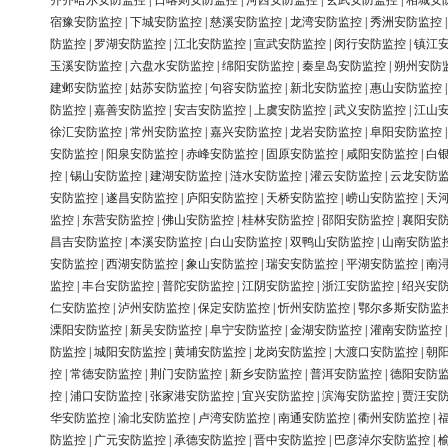
齐齐哈尔安防监控
|
日喀则安防监控
|
河西安防监控
|
玄武安防监控
|
相城安
宿豫安防监控
|
下城安防监控
|
慈溪安防监控
|
龙湾安防监控
|
秀洲安防监控
防监控
|
罗湖安防监控
|
江北安防监控
|
宣武安防监控
|
闵行安防监控
|
镇江
玉溪安防监控
|
六盘水安防监控
|
绵阳安防监控
|
秦皇岛安防监控
|
朔州安防
建邺安防监控
|
姑苏安防监控
|
句容安防监控
|
新北安防监控
|
惠山安防监控
防监控
|
嘉善安防监控
|
安吉安防监控
|
上虞安防监控
|
武义安防监控
|
江山
徐汇安防监控
|
常州安防监控
|
嘉兴安防监控
|
龙岩安防监控
|
阜阳安防监控
安防监控
|
阳泉安防监控
|
赤峰安防监控
|
固原安防监控
|
咸阳安防监控
|
白
控
|
锡山安防监控
|
建湖安防监控
|
涟水安防监控
|
灌云安防监控
|
云龙安防
安防监控
|
遂昌安防监控
|
庐阳安防监控
|
天桥安防监控
|
崂山安防监控
|
天
监控
|
东营安防监控
|
佛山安防监控
|
桂林安防监控
|
邵阳安防监控
|
襄阳安
昌吉安防监控
|
本溪安防监控
|
白山安防监控
|
双鸭山安防监控
|
山南安防监
安防监控
|
西湖安防监控
|
象山安防监控
|
瑞安安防监控
|
平湖安防监控
|
南
监控
|
丰台安防监控
|
普陀安防监控
|
江阴安防监控
|
浙江安防监控
|
绍兴安
仁安防监控
|
泸州安防监控
|
保定安防监控
|
忻州安防监控
|
鄂尔多斯安防监
溧阳安防监控
|
新吴安防监控
|
阜宁安防监控
|
金湖安防监控
|
灌南安防监控
防监控
|
城阳安防监控
|
黄埔安防监控
|
龙岗安防监控
|
大渡口安防监控
|
朝
控
|
常德安防监控
|
荆门安防监控
|
新乡安防监控
|
普洱安防监控
|
德阳安防
控
|
浦口安防监控
|
张家港安防监控
|
宜兴安防监控
|
滨海安防监控
|
贾汪安
华安防监控
|
渝北安防监控
|
卢湾安防监控
|
南通安防监控
|
衢州安防监控
|
防监控
|
广元安防监控
|
承德安防监控
|
晋中安防监控
|
巴彦淖尔安防监控
|