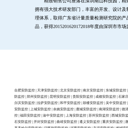
精致销售公司座落在深圳南山科技园，精
拥有强大技术研发部门，丰富的开发、设计及制造
理体系，取得广东省计量质量检测研究院的产品
品，获得2015201620172018年度由深
合肥安防监控
|
天津安防监控
|
北京安防监控
|
南京安防监控
|
东城安防监控
防监控
|
郑州安防监控
|
昆明安防监控
|
贵阳安防监控
|
成都安防监控
|
石家
尔滨安防监控
|
拉萨安防监控
|
和平安防监控
|
鼓楼安防监控
|
吴中安防监控
安防监控
|
上城安防监控
|
余姚安防监控
|
鹿城安防监控
|
南湖安防监控
|
德
控
|
福田安防监控
|
渝中安防监控
|
上海安防监控
|
苏州安防监控
|
西城安防
石安防监控
|
开封安防监控
|
曲靖安防监控
|
遵义安防监控
|
重庆安防监控
|