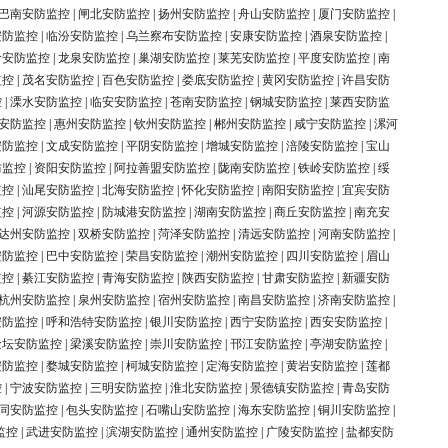
巴南安防监控
|
闸北安防监控
|
扬州安防监控
|
舟山安防监控
|
厦门安防监控
|
安防监控
|
临汾安防监控
|
乌兰察布安防监控
|
安康安防监控
|
酒泉安防监控
|
岭安防监控
|
龙泉安防监控
|
巢湖安防监控
|
莱芜安防监控
|
平度安防监控
|
南
监控
|
茂名安防监控
|
百色安防监控
|
娄底安防监控
|
黄冈安防监控
|
许昌安防
控
|
溧水安防监控
|
临安安防监控
|
苍南安防监控
|
钢城安防监控
|
莱西安防监
安防监控
|
惠州安防监控
|
钦州安防监控
|
郴州安防监控
|
咸宁安防监控
|
漯河
安防监控
|
文成安防监控
|
平阴安防监控
|
增城安防监控
|
涪陵安防监控
|
宝山
防监控
|
资阳安防监控
|
阿拉善盟安防监控
|
陇南安防监控
|
铁岭安防监控
|
绥
监控
|
汕尾安防监控
|
北海安防监控
|
怀化安防监控
|
南阳安防监控
|
宜宾安防
监控
|
河源安防监控
|
防城港安防监控
|
湖南安防监控
|
商丘安防监控
|
南充安
达州安防监控
|
双桥安防监控
|
菏泽安防监控
|
清远安防监控
|
河南安防监控
|
安防监控
|
巴中安防监控
|
荣昌安防监控
|
潮州安防监控
|
四川安防监控
|
眉山
监控
|
綦江安防监控
|
青海安防监控
|
陕西安防监控
|
甘肃安防监控
|
新疆安防
杭州安防监控
|
泉州安防监控
|
宿州安防监控
|
南昌安防监控
|
济南安防监控
|
安防监控
|
呼和浩特安防监控
|
银川安防监控
|
西宁安防监控
|
西安安防监控
|
金坛安防监控
|
梁溪安防监控
|
崇川安防监控
|
邗江安防监控
|
亭湖安防监控
|
安防监控
|
婺城安防监控
|
柯城安防监控
|
定海安防监控
|
黄岩安防监控
|
莲都
控
|
宁波安防监控
|
三明安防监控
|
淮北安防监控
|
景德镇安防监控
|
青岛安防
同安防监控
|
包头安防监控
|
石嘴山安防监控
|
海东安防监控
|
铜川安防监控
|
监控
|
武进安防监控
|
滨湖安防监控
|
通州安防监控
|
广陵安防监控
|
盐都安防