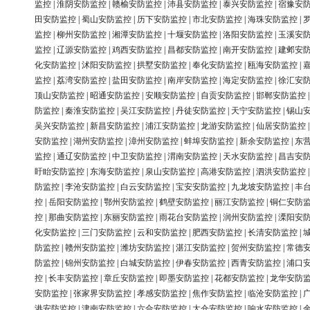
监控
|
淮阴安防监控
|
赣榆安防监控
|
沛县安防监控
|
泰兴安防监控
|
宿豫安
田安防监控
|
蜀山安防监控
|
历下安防监控
|
市北安防监控
|
海珠安防监控
|
监控
|
柳州安防监控
|
湘潭安防监控
|
十堰安防监控
|
洛阳安防监控
|
玉溪安
监控
|
辽源安防监控
|
鸡西安防监控
|
昌都安防监控
|
南开安防监控
|
建邺安
化安防监控
|
沭阳安防监控
|
拱墅安防监控
|
奉化安防监控
|
瓯海安防监控
|
监控
|
荔湾安防监控
|
盐田安防监控
|
南岸安防监控
|
海定安防监控
|
徐汇安
顶山安防监控
|
昭通安防监控
|
安顺安防监控
|
自贡安防监控
|
邯郸安防监控
防监控
|
秦淮安防监控
|
吴江安防监控
|
丹徒安防监控
|
天宁安防监控
|
锡山
吴兴安防监控
|
新昌安防监控
|
浦江安防监控
|
龙游安防监控
|
仙居安防监控
安防监控
|
湖州安防监控
|
漳州安防监控
|
蚌埠安防监控
|
新余安防监控
|
东
监控
|
通辽安防监控
|
中卫安防监控
|
渭南安防监控
|
天水安防监控
|
昌吉安
盱眙安防监控
|
东海安防监控
|
泉山安防监控
|
高港安防监控
|
泗洪安防监控
防监控
|
李沧安防监控
|
白云安防监控
|
宝安安防监控
|
九龙坡安防监控
|
丰
控
|
岳阳安防监控
|
鄂州安防监控
|
鹤壁安防监控
|
丽江安防监控
|
铜仁安防
控
|
那曲安防监控
|
东丽安防监控
|
雨花台安防监控
|
润州安防监控
|
溧阳安
化安防监控
|
三门安防监控
|
云和安防监控
|
肥西安防监控
|
长清安防监控
|
防监控
|
赣州安防监控
|
潍坊安防监控
|
湛江安防监控
|
贺州安防监控
|
常德
防监控
|
锦州安防监控
|
白城安防监控
|
伊春安防监控
|
西青安防监控
|
浦口
控
|
长丰安防监控
|
章丘安防监控
|
即墨安防监控
|
花都安防监控
|
龙华安防
安防监控
|
张家界安防监控
|
孝感安防监控
|
焦作安防监控
|
临沧安防监控
|
港安防监控
|
津南安防监控
|
六合安防监控
|
太仓安防监控
|
响水安防监控
|