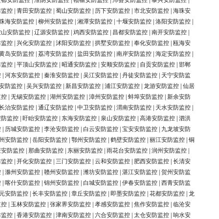
盐都安防监控
|
淮阴安防监控
|
赣榆安防监控
|
沛县安防监控
|
泰兴安防监控
|
防监控
|
青田安防监控
|
蜀山安防监控
|
历下安防监控
|
市北安防监控
|
海珠安
珠海安防监控
|
柳州安防监控
|
湘潭安防监控
|
十堰安防监控
|
洛阳安防监控
|
鞍山安防监控
|
辽源安防监控
|
鸡西安防监控
|
昌都安防监控
|
南开安防监控
|
防监控
|
兴化安防监控
|
沭阳安防监控
|
拱墅安防监控
|
奉化安防监控
|
瓯海安
黄岛安防监控
|
荔湾安防监控
|
盐田安防监控
|
南岸安防监控
|
海定安防监控
|
防监控
|
平顶山安防监控
|
昭通安防监控
|
安顺安防监控
|
自贡安防监控
|
邯郸
控
|
河东安防监控
|
秦淮安防监控
|
吴江安防监控
|
丹徒安防监控
|
天宁安防监
安防监控
|
吴兴安防监控
|
新昌安防监控
|
浦江安防监控
|
龙游安防监控
|
仙居
监控
|
无锡安防监控
|
湖州安防监控
|
漳州安防监控
|
蚌埠安防监控
|
新余安防
长治安防监控
|
通辽安防监控
|
中卫安防监控
|
渭南安防监控
|
天水安防监控
|
安防监控
|
盱眙安防监控
|
东海安防监控
|
泉山安防监控
|
高港安防监控
|
泗洪
控
|
历城安防监控
|
李沧安防监控
|
白云安防监控
|
宝安安防监控
|
九龙坡安防
州安防监控
|
岳阳安防监控
|
鄂州安防监控
|
鹤壁安防监控
|
丽江安防监控
|
铜
庆安防监控
|
那曲安防监控
|
东丽安防监控
|
雨花台安防监控
|
润州安防监控
|
防监控
|
开化安防监控
|
三门安防监控
|
云和安防监控
|
肥西安防监控
|
长清安
控
|
滁州安防监控
|
赣州安防监控
|
潍坊安防监控
|
湛江安防监控
|
贺州安防监
控
|
喀什安防监控
|
锦州安防监控
|
白城安防监控
|
伊春安防监控
|
西青安防监
元安防监控
|
长丰安防监控
|
章丘安防监控
|
即墨安防监控
|
花都安防监控
|
龙
监控
|
玉林安防监控
|
张家界安防监控
|
孝感安防监控
|
焦作安防监控
|
临沧安
防监控
|
香港安防监控
|
津南安防监控
|
六合安防监控
|
太仓安防监控
|
响水安