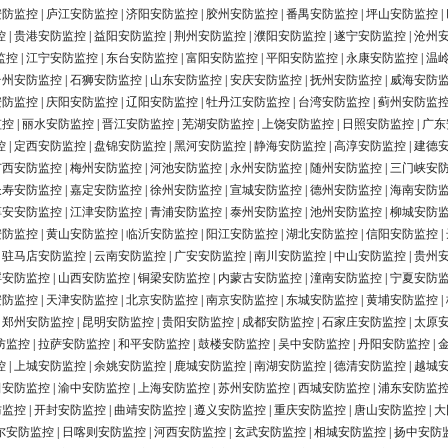
安防监控
|
庐江安防监控
|
济阳安防监控
|
胶州安防监控
|
番禺安防监控
|
坪山安防监控
|
控
|
贵港安防监控
|
益阳安防监控
|
荆州安防监控
|
濮阳安防监控
|
遂宁安防监控
|
沧州
监控
|
江宁安防监控
|
东台安防监控
|
富阳安防监控
|
平阳安防监控
|
永康安防监控
|
温
台州安防监控
|
石狮安防监控
|
山东安防监控
|
安庆安防监控
|
抚州安防监控
|
威海安防
安防监控
|
庆阳安防监控
|
辽阳安防监控
|
牡丹江安防监控
|
台湾安防监控
|
蓟州安防监
监控
|
丽水安防监控
|
晋江安防监控
|
芜湖安防监控
|
上饶安防监控
|
日照安防监控
|
广东
控
|
定西安防监控
|
盘锦安防监控
|
黑河安防监控
|
静海安防监控
|
高淳安防监控
|
建德
广西安防监控
|
梅州安防监控
|
河池安防监控
|
永州安防监控
|
随州安防监控
|
三门峡安
长寿安防监控
|
嘉定安防监控
|
徐州安防监控
|
宣城安防监控
|
德州安防监控
|
海南安防
淳安安防监控
|
江津安防监控
|
青浦安防监控
|
泰州安防监控
|
池州安防监控
|
柳城安防
安防监控
|
黄山安防监控
|
临沂安防监控
|
阳江安防监控
|
湖北安防监控
|
信阳安防监控
|
|
驻马店安防监控
|
云南安防监控
|
广安安防监控
|
南川安防监控
|
中山安防监控
|
贵州
浮安防监控
|
山西安防监控
|
铜梁安防监控
|
内蒙古安防监控
|
潼南安防监控
|
宁夏安防
安防监控
|
天津安防监控
|
北京安防监控
|
南京安防监控
|
东城安防监控
|
黄埔安防监控
|
|
郑州安防监控
|
昆明安防监控
|
贵阳安防监控
|
成都安防监控
|
石家庄安防监控
|
太原
防监控
|
拉萨安防监控
|
和平安防监控
|
鼓楼安防监控
|
吴中安防监控
|
丹阳安防监控
|
控
|
上城安防监控
|
余姚安防监控
|
鹿城安防监控
|
南湖安防监控
|
德清安防监控
|
越城
田安防监控
|
渝中安防监控
|
上海安防监控
|
苏州安防监控
|
西城安防监控
|
浦东安防监
防监控
|
开封安防监控
|
曲靖安防监控
|
遵义安防监控
|
重庆安防监控
|
唐山安防监控
|
大
尔安防监控
|
日喀则安防监控
|
河西安防监控
|
玄武安防监控
|
相城安防监控
|
扬中安防