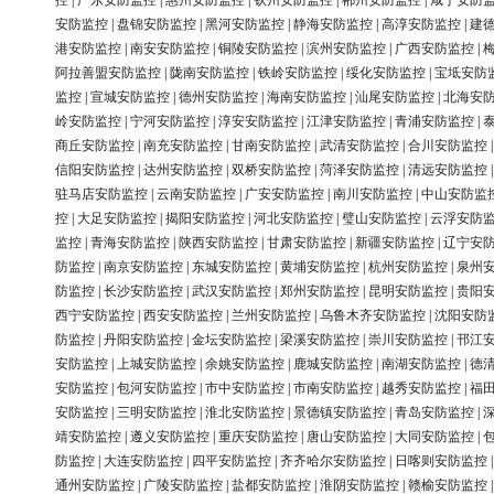
控
|
广东安防监控
|
惠州安防监控
|
钦州安防监控
|
郴州安防监控
|
咸宁安防
安防监控
|
盘锦安防监控
|
黑河安防监控
|
静海安防监控
|
高淳安防监控
|
建
港安防监控
|
南安安防监控
|
铜陵安防监控
|
滨州安防监控
|
广西安防监控
|
阿拉善盟安防监控
|
陇南安防监控
|
铁岭安防监控
|
绥化安防监控
|
宝坻安防
监控
|
宣城安防监控
|
德州安防监控
|
海南安防监控
|
汕尾安防监控
|
北海安
岭安防监控
|
宁河安防监控
|
淳安安防监控
|
江津安防监控
|
青浦安防监控
|
商丘安防监控
|
南充安防监控
|
甘南安防监控
|
武清安防监控
|
合川安防监控
信阳安防监控
|
达州安防监控
|
双桥安防监控
|
菏泽安防监控
|
清远安防监控
驻马店安防监控
|
云南安防监控
|
广安安防监控
|
南川安防监控
|
中山安防监
控
|
大足安防监控
|
揭阳安防监控
|
河北安防监控
|
璧山安防监控
|
云浮安防
监控
|
青海安防监控
|
陕西安防监控
|
甘肃安防监控
|
新疆安防监控
|
辽宁安
防监控
|
南京安防监控
|
东城安防监控
|
黄埔安防监控
|
杭州安防监控
|
泉州
防监控
|
长沙安防监控
|
武汉安防监控
|
郑州安防监控
|
昆明安防监控
|
贵阳
西宁安防监控
|
西安安防监控
|
兰州安防监控
|
乌鲁木齐安防监控
|
沈阳安防
防监控
|
丹阳安防监控
|
金坛安防监控
|
梁溪安防监控
|
崇川安防监控
|
邗江
安防监控
|
上城安防监控
|
余姚安防监控
|
鹿城安防监控
|
南湖安防监控
|
德
安防监控
|
包河安防监控
|
市中安防监控
|
市南安防监控
|
越秀安防监控
|
福
安防监控
|
三明安防监控
|
淮北安防监控
|
景德镇安防监控
|
青岛安防监控
|
靖安防监控
|
遵义安防监控
|
重庆安防监控
|
唐山安防监控
|
大同安防监控
|
防监控
|
大连安防监控
|
四平安防监控
|
齐齐哈尔安防监控
|
日喀则安防监控
通州安防监控
|
广陵安防监控
|
盐都安防监控
|
淮阴安防监控
|
赣榆安防监控