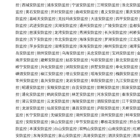
控
|
西城安防监控
|
浦东安防监控
|
宁波安防监控
|
三明安防监控
|
淮北安防
监控
|
黄石安防监控
|
开封安防监控
|
曲靖安防监控
|
遵义安防监控
|
重庆安
防监控
|
嘉峪关安防监控
|
克拉玛依安防监控
|
大连安防监控
|
四平安防监控
防监控
|
武进安防监控
|
滨湖安防监控
|
通州安防监控
|
广陵安防监控
|
盐都
防监控
|
慈溪安防监控
|
龙湾安防监控
|
秀洲安防监控
|
长兴安防监控
|
柯桥
防监控
|
历下安防监控
|
市北安防监控
|
海珠安防监控
|
罗湖安防监控
|
江北
防监控
|
萍乡安防监控
|
淄博安防监控
|
珠海安防监控
|
柳州安防监控
|
湘潭
岛安防监控
|
朔州安防监控
|
乌海安防监控
|
吴忠安防监控
|
宝鸡安防监控
|
南开安防监控
|
建邺安防监控
|
姑苏安防监控
|
句容安防监控
|
新北安防监控
睢宁安防监控
|
兴化安防监控
|
沭阳安防监控
|
拱墅安防监控
|
奉化安防监控
嵊泗安防监控
|
椒江安防监控
|
缙云安防监控
|
瑶海安防监控
|
槐荫安防监控
常州安防监控
|
嘉兴安防监控
|
龙岩安防监控
|
阜阳安防监控
|
九江安防监控
控
|
昭通安防监控
|
安顺安防监控
|
自贡安防监控
|
邯郸安防监控
|
阳泉安防
控
|
通化安防监控
|
鹤岗安防监控
|
林芝安防监控
|
河东安防监控
|
秦淮安防
控
|
灌云安防监控
|
云龙安防监控
|
海陵安防监控
|
泗阳安防监控
|
江干安防
控
|
龙游安防监控
|
仙居安防监控
|
遂昌安防监控
|
庐阳安防监控
|
天桥安防
监控
|
长宁安防监控
|
无锡安防监控
|
湖州安防监控
|
漳州安防监控
|
蚌埠安
监控
|
安阳安防监控
|
保山安防监控
|
毕节安防监控
|
攀枝花安防监控
|
邢台
防监控
|
本溪安防监控
|
白山安防监控
|
双鸭山安防监控
|
山南安防监控
|
红
安防监控
|
东海安防监控
|
泉山安防监控
|
高港安防监控
|
泗洪安防监控
|
西