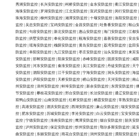
秀洲安防监控
|
长兴安防监控
|
柯桥安防监控
|
金东安防监控
|
衢江安防监控
海珠安防监控
|
罗湖安防监控
|
江北安防监控
|
宣武安防监控
|
闵行安防监控
珠海安防监控
|
柳州安防监控
|
湘潭安防监控
|
十堰安防监控
|
洛阳安防监控
监控
|
吴忠安防监控
|
宝鸡安防监控
|
金昌安防监控
|
吐鲁番安防监控
|
鞍山
防监控
|
句容安防监控
|
新北安防监控
|
惠山安防监控
|
海门安防监控
|
江都
防监控
|
拱墅安防监控
|
奉化安防监控
|
瓯海安防监控
|
嘉善安防监控
|
安吉
防监控
|
瑶海安防监控
|
槐荫安防监控
|
黄岛安防监控
|
荔湾安防监控
|
盐田
防监控
|
阜阳安防监控
|
九江安防监控
|
枣庄安防监控
|
汕头安防监控
|
来宾
安防监控
|
邯郸安防监控
|
阳泉安防监控
|
赤峰安防监控
|
固原安防监控
|
咸
安防监控
|
河东安防监控
|
秦淮安防监控
|
吴江安防监控
|
丹徒安防监控
|
天
安防监控
|
泗阳安防监控
|
江干安防监控
|
宁海安防监控
|
洞头安防监控
|
海
安防监控
|
庐阳安防监控
|
天桥安防监控
|
崂山安防监控
|
天河安防监控
|
南
州安防监控
|
漳州安防监控
|
蚌埠安防监控
|
新余安防监控
|
东营安防监控
|
节安防监控
|
攀枝花安防监控
|
邢台安防监控
|
长治安防监控
|
通辽安防监控
双鸭山安防监控
|
山南安防监控
|
红桥安防监控
|
栖霞安防监控
|
常熟安防监
控
|
高港安防监控
|
泗洪安防监控
|
西湖安防监控
|
象山安防监控
|
瑞安安防
控
|
肥东安防监控
|
历城安防监控
|
李沧安防监控
|
白云安防监控
|
宝安安防
监控
|
宁德安防监控
|
淮南安防监控
|
鹰潭安防监控
|
烟台安防监控
|
韶关安
监控
|
泸州安防监控
|
保定安防监控
|
忻州安防监控
|
鄂尔多斯安防监控
|
延
曲安防监控
|
东丽安防监控
|
雨花台安防监控
|
润州安防监控
|
溧阳安防监控