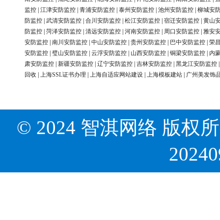
监控
|
江津安防监控
|
青浦安防监控
|
泰州安防监控
|
池州安防监控
|
柳城安
防监控
|
武清安防监控
|
合川安防监控
|
松江安防监控
|
宿迁安防监控
|
黄山
防监控
|
菏泽安防监控
|
清远安防监控
|
河南安防监控
|
周口安防监控
|
雅安
安防监控
|
南川安防监控
|
中山安防监控
|
贵州安防监控
|
巴中安防监控
|
荣
安防监控
|
璧山安防监控
|
云浮安防监控
|
山西安防监控
|
铜梁安防监控
|
内
肃安防监控
|
新疆安防监控
|
辽宁安防监控
|
吉林安防监控
|
黑龙江安防监控
回收
|
上海SSL证书办理
|
上海自适应网站建设
|
上海模板建站
|
广州美发饰
© 2024 智淇网络 版权所有 Al
2024