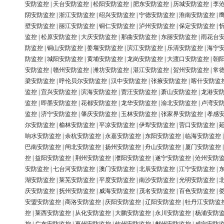
安防监控
|
天台安防监控
|
松阳安防监控
|
肥东安防监控
|
历城安防监控
|
李
阴安防监控
|
浙江安防监控
|
绍兴安防监控
|
宁德安防监控
|
淮南安防监控
|
壁安防监控
|
丽江安防监控
|
铜仁安防监控
|
泸州安防监控
|
保定安防监控
|
监控
|
松原安防监控
|
大庆安防监控
|
那曲安防监控
|
东丽安防监控
|
雨花台
防监控
|
铜山安防监控
|
姜堰安防监控
|
滨江安防监控
|
乐清安防监控
|
海宁
防监控
|
城阳安防监控
|
黄埔安防监控
|
龙岗安防监控
|
大渡口安防监控
|
朝
安防监控
|
赣州安防监控
|
潍坊安防监控
|
湛江安防监控
|
贺州安防监控
|
常
梁安防监控
|
呼伦贝尔安防监控
|
汉中安防监控
|
张掖安防监控
|
喀什安防监
监控
|
宜兴安防监控
|
滨海安防监控
|
贾汪安防监控
|
萧山安防监控
|
龙港安
监控
|
即墨安防监控
|
花都安防监控
|
龙华安防监控
|
渝北安防监控
|
卢湾安
监控
|
济宁安防监控
|
肇庆安防监控
|
玉林安防监控
|
张家界安防监控
|
孝感
尔安防监控
|
榆林安防监控
|
平凉安防监控
|
伊犁安防监控
|
营口安防监控
|
响水安防监控
|
余杭安防监控
|
永嘉安防监控
|
东阳安防监控
|
临海安防监控
巴南安防监控
|
闸北安防监控
|
扬州安防监控
|
舟山安防监控
|
厦门安防监控
控
|
益阳安防监控
|
荆州安防监控
|
濮阳安防监控
|
遂宁安防监控
|
沧州安防
安防监控
|
七台河安防监控
|
澳门安防监控
|
北辰安防监控
|
江宁安防监控
|
湖安防监控
|
莱芜安防监控
|
平度安防监控
|
南沙安防监控
|
光明安防监控
|
庆安防监控
|
抚州安防监控
|
威海安防监控
|
茂名安防监控
|
百色安防监控
|
安盟安防监控
|
商洛安防监控
|
庆阳安防监控
|
辽阳安防监控
|
牡丹江安防监
控
|
莱西安防监控
|
从化安防监控
|
大鹏安防监控
|
永川安防监控
|
杨浦安防