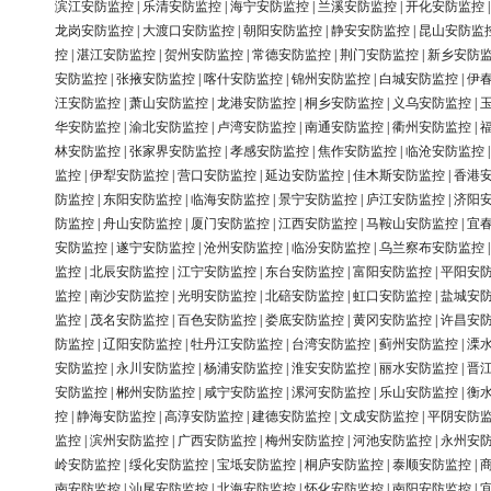
滨江安防监控
|
乐清安防监控
|
海宁安防监控
|
兰溪安防监控
|
开化安防监控
龙岗安防监控
|
大渡口安防监控
|
朝阳安防监控
|
静安安防监控
|
昆山安防监
控
|
湛江安防监控
|
贺州安防监控
|
常德安防监控
|
荆门安防监控
|
新乡安防
安防监控
|
张掖安防监控
|
喀什安防监控
|
锦州安防监控
|
白城安防监控
|
伊
汪安防监控
|
萧山安防监控
|
龙港安防监控
|
桐乡安防监控
|
义乌安防监控
|
华安防监控
|
渝北安防监控
|
卢湾安防监控
|
南通安防监控
|
衢州安防监控
|
林安防监控
|
张家界安防监控
|
孝感安防监控
|
焦作安防监控
|
临沧安防监控
监控
|
伊犁安防监控
|
营口安防监控
|
延边安防监控
|
佳木斯安防监控
|
香港
防监控
|
东阳安防监控
|
临海安防监控
|
景宁安防监控
|
庐江安防监控
|
济阳
防监控
|
舟山安防监控
|
厦门安防监控
|
江西安防监控
|
马鞍山安防监控
|
宜
安防监控
|
遂宁安防监控
|
沧州安防监控
|
临汾安防监控
|
乌兰察布安防监控
监控
|
北辰安防监控
|
江宁安防监控
|
东台安防监控
|
富阳安防监控
|
平阳安
监控
|
南沙安防监控
|
光明安防监控
|
北碚安防监控
|
虹口安防监控
|
盐城安
监控
|
茂名安防监控
|
百色安防监控
|
娄底安防监控
|
黄冈安防监控
|
许昌安
防监控
|
辽阳安防监控
|
牡丹江安防监控
|
台湾安防监控
|
蓟州安防监控
|
溧
安防监控
|
永川安防监控
|
杨浦安防监控
|
淮安安防监控
|
丽水安防监控
|
晋
安防监控
|
郴州安防监控
|
咸宁安防监控
|
漯河安防监控
|
乐山安防监控
|
衡
控
|
静海安防监控
|
高淳安防监控
|
建德安防监控
|
文成安防监控
|
平阴安防
监控
|
滨州安防监控
|
广西安防监控
|
梅州安防监控
|
河池安防监控
|
永州安
岭安防监控
|
绥化安防监控
|
宝坻安防监控
|
桐庐安防监控
|
泰顺安防监控
|
南安防监控
|
汕尾安防监控
|
北海安防监控
|
怀化安防监控
|
南阳安防监控
|