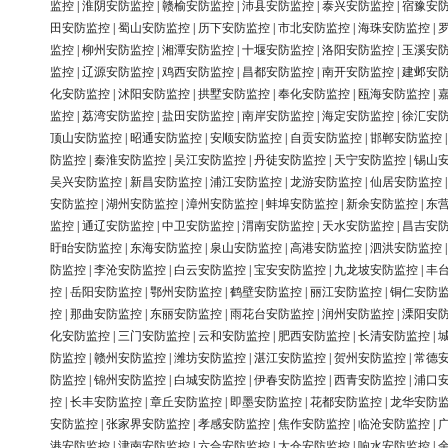
监控
|
淮阴安防监控
|
赣榆安防监控
|
沛县安防监控
|
泰兴安防监控
|
宿豫安
田安防监控
|
蜀山安防监控
|
历下安防监控
|
市北安防监控
|
海珠安防监控
|
监控
|
柳州安防监控
|
湘潭安防监控
|
十堰安防监控
|
洛阳安防监控
|
玉溪安
监控
|
辽源安防监控
|
鸡西安防监控
|
昌都安防监控
|
南开安防监控
|
建邺安
化安防监控
|
沭阳安防监控
|
拱墅安防监控
|
奉化安防监控
|
瓯海安防监控
|
监控
|
荔湾安防监控
|
盐田安防监控
|
南岸安防监控
|
海定安防监控
|
徐汇安
顶山安防监控
|
昭通安防监控
|
安顺安防监控
|
自贡安防监控
|
邯郸安防监控
防监控
|
秦淮安防监控
|
吴江安防监控
|
丹徒安防监控
|
天宁安防监控
|
锡山
吴兴安防监控
|
新昌安防监控
|
浦江安防监控
|
龙游安防监控
|
仙居安防监控
安防监控
|
湖州安防监控
|
漳州安防监控
|
蚌埠安防监控
|
新余安防监控
|
东
监控
|
通辽安防监控
|
中卫安防监控
|
渭南安防监控
|
天水安防监控
|
昌吉安
盱眙安防监控
|
东海安防监控
|
泉山安防监控
|
高港安防监控
|
泗洪安防监控
防监控
|
李沧安防监控
|
白云安防监控
|
宝安安防监控
|
九龙坡安防监控
|
丰
控
|
岳阳安防监控
|
鄂州安防监控
|
鹤壁安防监控
|
丽江安防监控
|
铜仁安防
控
|
那曲安防监控
|
东丽安防监控
|
雨花台安防监控
|
润州安防监控
|
溧阳安
化安防监控
|
三门安防监控
|
云和安防监控
|
肥西安防监控
|
长清安防监控
|
防监控
|
赣州安防监控
|
潍坊安防监控
|
湛江安防监控
|
贺州安防监控
|
常德
防监控
|
锦州安防监控
|
白城安防监控
|
伊春安防监控
|
西青安防监控
|
浦口
控
|
长丰安防监控
|
章丘安防监控
|
即墨安防监控
|
花都安防监控
|
龙华安防
安防监控
|
张家界安防监控
|
孝感安防监控
|
焦作安防监控
|
临沧安防监控
|
港安防监控
|
津南安防监控
|
六合安防监控
|
太仓安防监控
|
响水安防监控
|