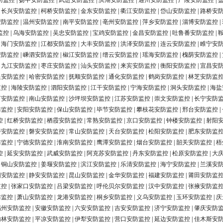
防监控
|
扬中安防监控
|
武进安防监控
|
滨湖安防监控
|
通州安防监控
|
广陵安防监控
|
|
长兴安防监控
|
柯桥安防监控
|
金东安防监控
|
衢江安防监控
|
岱山安防监控
|
路桥安
安防监控
|
温州安防监控
|
南平安防监控
|
亳州安防监控
|
萍乡安防监控
|
淄博安防监控
|
监控
|
乌海安防监控
|
吴忠安防监控
|
宝鸡安防监控
|
金昌安防监控
|
吐鲁番安防监控
|
|
海门安防监控
|
江都安防监控
|
大丰安防监控
|
洪泽安防监控
|
连云安防监控
|
睢宁安
安防监控
|
嵊泗安防监控
|
椒江安防监控
|
缙云安防监控
|
瑶海安防监控
|
槐荫安防监控
|
|
九江安防监控
|
枣庄安防监控
|
汕头安防监控
|
来宾安防监控
|
衡阳安防监控
|
宜昌安
银安防监控
|
哈密安防监控
|
抚顺安防监控
|
通化安防监控
|
鹤岗安防监控
|
林芝安防监
监控
|
海陵安防监控
|
泗阳安防监控
|
江干安防监控
|
宁海安防监控
|
洞头安防监控
|
海盐
河安防监控
|
南山安防监控
|
沙坪坝安防监控
|
江苏安防监控
|
崇文安防监控
|
长宁安防
防监控
|
安阳安防监控
|
保山安防监控
|
毕节安防监控
|
攀枝花安防监控
|
邢台安防监控
|
控
|
红桥安防监控
|
栖霞安防监控
|
常熟安防监控
|
京口安防监控
|
钟楼安防监控
|
射阳
浔安防监控
|
磐安安防监控
|
常山安防监控
|
天台安防监控
|
松阳安防监控
|
肥东安防监
防监控
|
宁德安防监控
|
淮南安防监控
|
鹰潭安防监控
|
烟台安防监控
|
韶关安防监控
|
梧
控
|
延安安防监控
|
武威安防监控
|
阿克苏安防监控
|
丹东安防监控
|
松原安防监控
|
大
|
铜山安防监控
|
姜堰安防监控
|
滨江安防监控
|
乐清安防监控
|
海宁安防监控
|
兰溪安
阳安防监控
|
静安安防监控
|
昆山安防监控
|
金华安防监控
|
福建安防监控
|
莆田安防监
监控
|
张家口安防监控
|
吕梁安防监控
|
呼伦贝尔安防监控
|
汉中安防监控
|
张掖安防监
防监控
|
萧山安防监控
|
龙港安防监控
|
桐乡安防监控
|
义乌安防监控
|
玉环安防监控
|
庆
福州安防监控
|
安徽安防监控
|
六安安防监控
|
吉安安防监控
|
济宁安防监控
|
肇庆安防
榆林安防监控
|
平凉安防监控
|
伊犁安防监控
|
营口安防监控
|
延边安防监控
|
佳木斯安