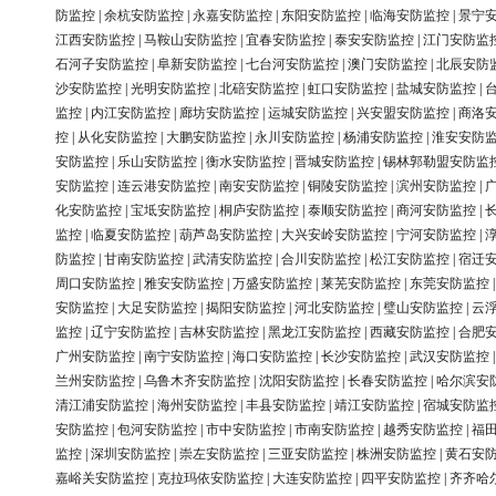
防监控
|
余杭安防监控
|
永嘉安防监控
|
东阳安防监控
|
临海安防监控
|
景宁
江西安防监控
|
马鞍山安防监控
|
宜春安防监控
|
泰安安防监控
|
江门安防监
石河子安防监控
|
阜新安防监控
|
七台河安防监控
|
澳门安防监控
|
北辰安防
沙安防监控
|
光明安防监控
|
北碚安防监控
|
虹口安防监控
|
盐城安防监控
|
监控
|
内江安防监控
|
廊坊安防监控
|
运城安防监控
|
兴安盟安防监控
|
商洛
控
|
从化安防监控
|
大鹏安防监控
|
永川安防监控
|
杨浦安防监控
|
淮安安防
安防监控
|
乐山安防监控
|
衡水安防监控
|
晋城安防监控
|
锡林郭勒盟安防监
安防监控
|
连云港安防监控
|
南安安防监控
|
铜陵安防监控
|
滨州安防监控
|
化安防监控
|
宝坻安防监控
|
桐庐安防监控
|
泰顺安防监控
|
商河安防监控
|
监控
|
临夏安防监控
|
葫芦岛安防监控
|
大兴安岭安防监控
|
宁河安防监控
|
防监控
|
甘南安防监控
|
武清安防监控
|
合川安防监控
|
松江安防监控
|
宿迁
周口安防监控
|
雅安安防监控
|
万盛安防监控
|
莱芜安防监控
|
东莞安防监控
安防监控
|
大足安防监控
|
揭阳安防监控
|
河北安防监控
|
璧山安防监控
|
云
监控
|
辽宁安防监控
|
吉林安防监控
|
黑龙江安防监控
|
西藏安防监控
|
合肥
广州安防监控
|
南宁安防监控
|
海口安防监控
|
长沙安防监控
|
武汉安防监控
兰州安防监控
|
乌鲁木齐安防监控
|
沈阳安防监控
|
长春安防监控
|
哈尔滨安
清江浦安防监控
|
海州安防监控
|
丰县安防监控
|
靖江安防监控
|
宿城安防监
安防监控
|
包河安防监控
|
市中安防监控
|
市南安防监控
|
越秀安防监控
|
福
监控
|
深圳安防监控
|
崇左安防监控
|
三亚安防监控
|
株洲安防监控
|
黄石安
嘉峪关安防监控
|
克拉玛依安防监控
|
大连安防监控
|
四平安防监控
|
齐齐哈