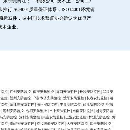
东东莞黄江； “精致公司”技术上：公司工厂
O9001质量保证体系，ISO14001环境管
商标32件，被中国技术监督协会确认为优良产
新技术企业。
防监控
|
广州安防监控
|
南宁安防监控
|
海口安防监控
|
长沙安防监控
|
武汉安
防监控
|
兰州安防监控
|
乌鲁木齐安防监控
|
沈阳安防监控
|
长春安防监控
|
哈
防监控
|
清江浦安防监控
|
海州安防监控
|
丰县安防监控
|
靖江安防监控
|
宿城
控
|
莲都安防监控
|
包河安防监控
|
市中安防监控
|
市南安防监控
|
越秀安防监
岛安防监控
|
深圳安防监控
|
崇左安防监控
|
三亚安防监控
|
株洲安防监控
|
黄
防监控
|
嘉峪关安防监控
|
克拉玛依安防监控
|
大连安防监控
|
四平安防监控
|