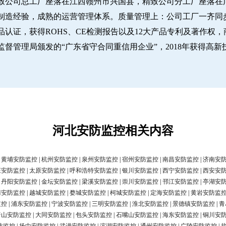
致公司总工厂座落在江西赣州市兴国县，精致公司分工厂座落在广
经验，成熟的运营管理体系。质量管理上：公司工厂一齐同步推行IS
认证，获得ROHS、CE检测报告以及12大产品专利及著作权，
圳市市场监督管理局颁发的“广东省守合同重信用企业”，2018年获得高
河北安防监控相关内容
|
黄埔安防监控
|
杭州安防监控
|
泉州安防监控
|
宿州安防监控
|
南昌安防监控
|
济南安
庄安防监控
|
太原安防监控
|
呼和浩特安防监控
|
银川安防监控
|
西宁安防监控
|
西安安
|
丹阳安防监控
|
金坛安防监控
|
梁溪安防监控
|
崇川安防监控
|
邗江安防监控
|
亭湖安
清安防监控
|
越城安防监控
|
婺城安防监控
|
柯城安防监控
|
定海安防监控
|
黄岩安防监
监控
|
浦东安防监控
|
宁波安防监控
|
三明安防监控
|
淮北安防监控
|
景德镇安防监控
|
青
唐山安防监控
|
大同安防监控
|
包头安防监控
|
石嘴山安防监控
|
海东安防监控
|
铜川安