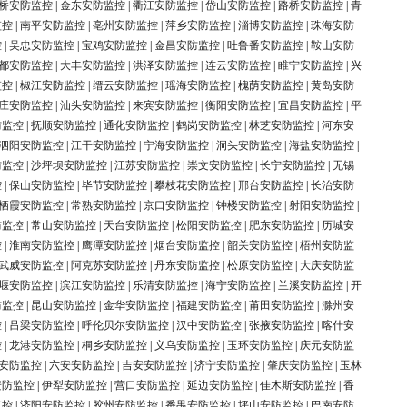
桥安防监控
|
金东安防监控
|
衢江安防监控
|
岱山安防监控
|
路桥安防监控
|
青
监控
|
南平安防监控
|
亳州安防监控
|
萍乡安防监控
|
淄博安防监控
|
珠海安防
控
|
吴忠安防监控
|
宝鸡安防监控
|
金昌安防监控
|
吐鲁番安防监控
|
鞍山安防
都安防监控
|
大丰安防监控
|
洪泽安防监控
|
连云安防监控
|
睢宁安防监控
|
兴
监控
|
椒江安防监控
|
缙云安防监控
|
瑶海安防监控
|
槐荫安防监控
|
黄岛安防
庄安防监控
|
汕头安防监控
|
来宾安防监控
|
衡阳安防监控
|
宜昌安防监控
|
平
防监控
|
抚顺安防监控
|
通化安防监控
|
鹤岗安防监控
|
林芝安防监控
|
河东安
泗阳安防监控
|
江干安防监控
|
宁海安防监控
|
洞头安防监控
|
海盐安防监控
|
防监控
|
沙坪坝安防监控
|
江苏安防监控
|
崇文安防监控
|
长宁安防监控
|
无锡
控
|
保山安防监控
|
毕节安防监控
|
攀枝花安防监控
|
邢台安防监控
|
长治安防
栖霞安防监控
|
常熟安防监控
|
京口安防监控
|
钟楼安防监控
|
射阳安防监控
|
防监控
|
常山安防监控
|
天台安防监控
|
松阳安防监控
|
肥东安防监控
|
历城安
控
|
淮南安防监控
|
鹰潭安防监控
|
烟台安防监控
|
韶关安防监控
|
梧州安防监
武威安防监控
|
阿克苏安防监控
|
丹东安防监控
|
松原安防监控
|
大庆安防监
堰安防监控
|
滨江安防监控
|
乐清安防监控
|
海宁安防监控
|
兰溪安防监控
|
开
防监控
|
昆山安防监控
|
金华安防监控
|
福建安防监控
|
莆田安防监控
|
滁州安
控
|
吕梁安防监控
|
呼伦贝尔安防监控
|
汉中安防监控
|
张掖安防监控
|
喀什安
控
|
龙港安防监控
|
桐乡安防监控
|
义乌安防监控
|
玉环安防监控
|
庆元安防监
安防监控
|
六安安防监控
|
吉安安防监控
|
济宁安防监控
|
肇庆安防监控
|
玉林
安防监控
|
伊犁安防监控
|
营口安防监控
|
延边安防监控
|
佳木斯安防监控
|
香
监控
|
济阳安防监控
|
胶州安防监控
|
番禺安防监控
|
坪山安防监控
|
巴南安防