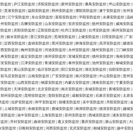
安防监控
|
庐江安防监控
|
济阳安防监控
|
胶州安防监控
|
番禺安防监控
|
坪山安防监控
|
控
|
贵港安防监控
|
益阳安防监控
|
荆州安防监控
|
濮阳安防监控
|
遂宁安防监控
|
沧州
监控
|
江宁安防监控
|
东台安防监控
|
富阳安防监控
|
平阳安防监控
|
永康安防监控
|
温
台州安防监控
|
石狮安防监控
|
山东安防监控
|
安庆安防监控
|
抚州安防监控
|
威海安防
安防监控
|
庆阳安防监控
|
辽阳安防监控
|
牡丹江安防监控
|
台湾安防监控
|
蓟州安防监
监控
|
丽水安防监控
|
晋江安防监控
|
芜湖安防监控
|
上饶安防监控
|
日照安防监控
|
广东
控
|
定西安防监控
|
盘锦安防监控
|
黑河安防监控
|
静海安防监控
|
高淳安防监控
|
建德
广西安防监控
|
梅州安防监控
|
河池安防监控
|
永州安防监控
|
随州安防监控
|
三门峡安
长寿安防监控
|
嘉定安防监控
|
徐州安防监控
|
宣城安防监控
|
德州安防监控
|
海南安防
淳安安防监控
|
江津安防监控
|
青浦安防监控
|
泰州安防监控
|
池州安防监控
|
柳城安防
安防监控
|
黄山安防监控
|
临沂安防监控
|
阳江安防监控
|
湖北安防监控
|
信阳安防监控
|
|
驻马店安防监控
|
云南安防监控
|
广安安防监控
|
南川安防监控
|
中山安防监控
|
贵州
浮安防监控
|
山西安防监控
|
铜梁安防监控
|
内蒙古安防监控
|
潼南安防监控
|
宁夏安防
安防监控
|
天津安防监控
|
北京安防监控
|
南京安防监控
|
东城安防监控
|
黄埔安防监控
|
|
郑州安防监控
|
昆明安防监控
|
贵阳安防监控
|
成都安防监控
|
石家庄安防监控
|
太原
防监控
|
拉萨安防监控
|
和平安防监控
|
鼓楼安防监控
|
吴中安防监控
|
丹阳安防监控
|
控
|
上城安防监控
|
余姚安防监控
|
鹿城安防监控
|
南湖安防监控
|
德清安防监控
|
越城
田安防监控
|
渝中安防监控
|
上海安防监控
|
苏州安防监控
|
西城安防监控
|
浦东安防监
防监控
|
开封安防监控
|
曲靖安防监控
|
遵义安防监控
|
重庆安防监控
|
唐山安防监控
|
大
尔安防监控
|
日喀则安防监控
|
河西安防监控
|
玄武安防监控
|
相城安防监控
|
扬中安防