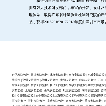
精致销售公司座落在深圳南山科技园，精
拥有强大技术研发部门，丰富的开发、设计及制造
理体系，取得广东省计量质量检测研究院的产品
品，获得2015201620172018年度由深
合肥安防监控
|
天津安防监控
|
北京安防监控
|
南京安防监控
|
东城安防监控
防监控
|
郑州安防监控
|
昆明安防监控
|
贵阳安防监控
|
成都安防监控
|
石家
尔滨安防监控
|
拉萨安防监控
|
和平安防监控
|
鼓楼安防监控
|
吴中安防监控
安防监控
|
上城安防监控
|
余姚安防监控
|
鹿城安防监控
|
南湖安防监控
|
德
控
|
福田安防监控
|
渝中安防监控
|
上海安防监控
|
苏州安防监控
|
西城安防
石安防监控
|
开封安防监控
|
曲靖安防监控
|
遵义安防监控
|
重庆安防监控
|