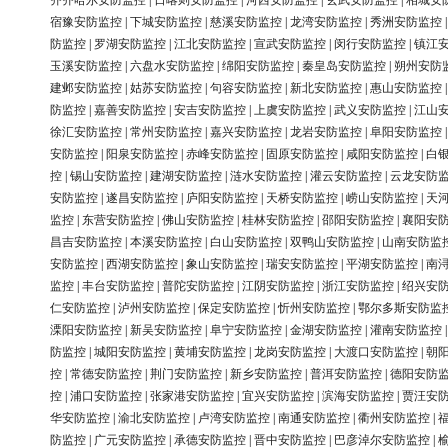
齐齐哈尔安防监控
|
日喀则安防监控
|
河西安防监控
|
玄武安防监控
|
相城安
宿豫安防监控
|
下城安防监控
|
慈溪安防监控
|
龙湾安防监控
|
秀洲安防监控
防监控
|
罗湖安防监控
|
江北安防监控
|
宣武安防监控
|
闵行安防监控
|
镇江
玉溪安防监控
|
六盘水安防监控
|
绵阳安防监控
|
秦皇岛安防监控
|
朔州安防
建邺安防监控
|
姑苏安防监控
|
句容安防监控
|
新北安防监控
|
惠山安防监控
防监控
|
嘉善安防监控
|
安吉安防监控
|
上虞安防监控
|
武义安防监控
|
江山
徐汇安防监控
|
常州安防监控
|
嘉兴安防监控
|
龙岩安防监控
|
阜阳安防监控
安防监控
|
阳泉安防监控
|
赤峰安防监控
|
固原安防监控
|
咸阳安防监控
|
白
控
|
锡山安防监控
|
建湖安防监控
|
涟水安防监控
|
灌云安防监控
|
云龙安防
安防监控
|
遂昌安防监控
|
庐阳安防监控
|
天桥安防监控
|
崂山安防监控
|
天
监控
|
东营安防监控
|
佛山安防监控
|
桂林安防监控
|
邵阳安防监控
|
襄阳安
昌吉安防监控
|
本溪安防监控
|
白山安防监控
|
双鸭山安防监控
|
山南安防监
安防监控
|
西湖安防监控
|
象山安防监控
|
瑞安安防监控
|
平湖安防监控
|
南
监控
|
丰台安防监控
|
普陀安防监控
|
江阴安防监控
|
浙江安防监控
|
绍兴安
仁安防监控
|
泸州安防监控
|
保定安防监控
|
忻州安防监控
|
鄂尔多斯安防监
溧阳安防监控
|
新吴安防监控
|
阜宁安防监控
|
金湖安防监控
|
灌南安防监控
防监控
|
城阳安防监控
|
黄埔安防监控
|
龙岗安防监控
|
大渡口安防监控
|
朝
控
|
常德安防监控
|
荆门安防监控
|
新乡安防监控
|
普洱安防监控
|
德阳安防
控
|
浦口安防监控
|
张家港安防监控
|
宜兴安防监控
|
滨海安防监控
|
贾汪安
华安防监控
|
渝北安防监控
|
卢湾安防监控
|
南通安防监控
|
衢州安防监控
|
防监控
|
广元安防监控
|
承德安防监控
|
晋中安防监控
|
巴彦淖尔安防监控
|