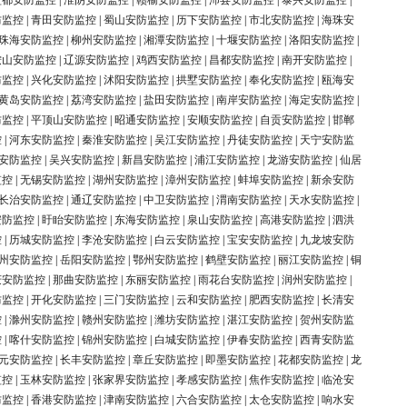
盐都安防监控
|
淮阴安防监控
|
赣榆安防监控
|
沛县安防监控
|
泰兴安防监控
|
防监控
|
青田安防监控
|
蜀山安防监控
|
历下安防监控
|
市北安防监控
|
海珠安
珠海安防监控
|
柳州安防监控
|
湘潭安防监控
|
十堰安防监控
|
洛阳安防监控
|
鞍山安防监控
|
辽源安防监控
|
鸡西安防监控
|
昌都安防监控
|
南开安防监控
|
防监控
|
兴化安防监控
|
沭阳安防监控
|
拱墅安防监控
|
奉化安防监控
|
瓯海安
黄岛安防监控
|
荔湾安防监控
|
盐田安防监控
|
南岸安防监控
|
海定安防监控
|
防监控
|
平顶山安防监控
|
昭通安防监控
|
安顺安防监控
|
自贡安防监控
|
邯郸
控
|
河东安防监控
|
秦淮安防监控
|
吴江安防监控
|
丹徒安防监控
|
天宁安防监
安防监控
|
吴兴安防监控
|
新昌安防监控
|
浦江安防监控
|
龙游安防监控
|
仙居
监控
|
无锡安防监控
|
湖州安防监控
|
漳州安防监控
|
蚌埠安防监控
|
新余安防
长治安防监控
|
通辽安防监控
|
中卫安防监控
|
渭南安防监控
|
天水安防监控
|
安防监控
|
盱眙安防监控
|
东海安防监控
|
泉山安防监控
|
高港安防监控
|
泗洪
控
|
历城安防监控
|
李沧安防监控
|
白云安防监控
|
宝安安防监控
|
九龙坡安防
州安防监控
|
岳阳安防监控
|
鄂州安防监控
|
鹤壁安防监控
|
丽江安防监控
|
铜
庆安防监控
|
那曲安防监控
|
东丽安防监控
|
雨花台安防监控
|
润州安防监控
|
防监控
|
开化安防监控
|
三门安防监控
|
云和安防监控
|
肥西安防监控
|
长清安
控
|
滁州安防监控
|
赣州安防监控
|
潍坊安防监控
|
湛江安防监控
|
贺州安防监
控
|
喀什安防监控
|
锦州安防监控
|
白城安防监控
|
伊春安防监控
|
西青安防监
元安防监控
|
长丰安防监控
|
章丘安防监控
|
即墨安防监控
|
花都安防监控
|
龙
监控
|
玉林安防监控
|
张家界安防监控
|
孝感安防监控
|
焦作安防监控
|
临沧安
防监控
|
香港安防监控
|
津南安防监控
|
六合安防监控
|
太仓安防监控
|
响水安