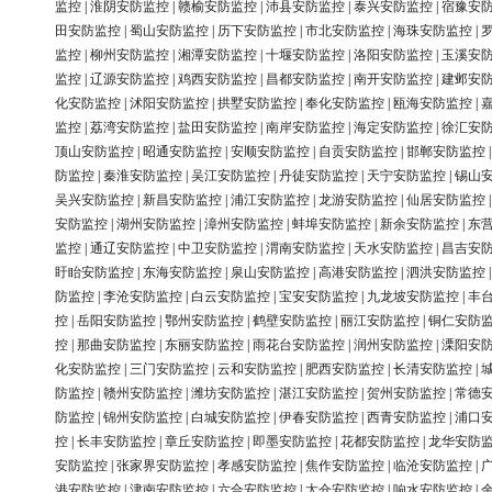
监控
|
淮阴安防监控
|
赣榆安防监控
|
沛县安防监控
|
泰兴安防监控
|
宿豫安
田安防监控
|
蜀山安防监控
|
历下安防监控
|
市北安防监控
|
海珠安防监控
|
监控
|
柳州安防监控
|
湘潭安防监控
|
十堰安防监控
|
洛阳安防监控
|
玉溪安
监控
|
辽源安防监控
|
鸡西安防监控
|
昌都安防监控
|
南开安防监控
|
建邺安
化安防监控
|
沭阳安防监控
|
拱墅安防监控
|
奉化安防监控
|
瓯海安防监控
|
监控
|
荔湾安防监控
|
盐田安防监控
|
南岸安防监控
|
海定安防监控
|
徐汇安
顶山安防监控
|
昭通安防监控
|
安顺安防监控
|
自贡安防监控
|
邯郸安防监控
防监控
|
秦淮安防监控
|
吴江安防监控
|
丹徒安防监控
|
天宁安防监控
|
锡山
吴兴安防监控
|
新昌安防监控
|
浦江安防监控
|
龙游安防监控
|
仙居安防监控
安防监控
|
湖州安防监控
|
漳州安防监控
|
蚌埠安防监控
|
新余安防监控
|
东
监控
|
通辽安防监控
|
中卫安防监控
|
渭南安防监控
|
天水安防监控
|
昌吉安
盱眙安防监控
|
东海安防监控
|
泉山安防监控
|
高港安防监控
|
泗洪安防监控
防监控
|
李沧安防监控
|
白云安防监控
|
宝安安防监控
|
九龙坡安防监控
|
丰
控
|
岳阳安防监控
|
鄂州安防监控
|
鹤壁安防监控
|
丽江安防监控
|
铜仁安防
控
|
那曲安防监控
|
东丽安防监控
|
雨花台安防监控
|
润州安防监控
|
溧阳安
化安防监控
|
三门安防监控
|
云和安防监控
|
肥西安防监控
|
长清安防监控
|
防监控
|
赣州安防监控
|
潍坊安防监控
|
湛江安防监控
|
贺州安防监控
|
常德
防监控
|
锦州安防监控
|
白城安防监控
|
伊春安防监控
|
西青安防监控
|
浦口
控
|
长丰安防监控
|
章丘安防监控
|
即墨安防监控
|
花都安防监控
|
龙华安防
安防监控
|
张家界安防监控
|
孝感安防监控
|
焦作安防监控
|
临沧安防监控
|
港安防监控
|
津南安防监控
|
六合安防监控
|
太仓安防监控
|
响水安防监控
|