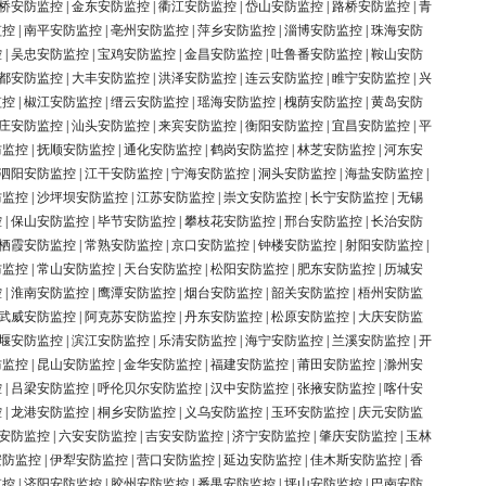
桥安防监控
|
金东安防监控
|
衢江安防监控
|
岱山安防监控
|
路桥安防监控
|
青
监控
|
南平安防监控
|
亳州安防监控
|
萍乡安防监控
|
淄博安防监控
|
珠海安防
控
|
吴忠安防监控
|
宝鸡安防监控
|
金昌安防监控
|
吐鲁番安防监控
|
鞍山安防
都安防监控
|
大丰安防监控
|
洪泽安防监控
|
连云安防监控
|
睢宁安防监控
|
兴
监控
|
椒江安防监控
|
缙云安防监控
|
瑶海安防监控
|
槐荫安防监控
|
黄岛安防
庄安防监控
|
汕头安防监控
|
来宾安防监控
|
衡阳安防监控
|
宜昌安防监控
|
平
防监控
|
抚顺安防监控
|
通化安防监控
|
鹤岗安防监控
|
林芝安防监控
|
河东安
泗阳安防监控
|
江干安防监控
|
宁海安防监控
|
洞头安防监控
|
海盐安防监控
|
防监控
|
沙坪坝安防监控
|
江苏安防监控
|
崇文安防监控
|
长宁安防监控
|
无锡
控
|
保山安防监控
|
毕节安防监控
|
攀枝花安防监控
|
邢台安防监控
|
长治安防
栖霞安防监控
|
常熟安防监控
|
京口安防监控
|
钟楼安防监控
|
射阳安防监控
|
防监控
|
常山安防监控
|
天台安防监控
|
松阳安防监控
|
肥东安防监控
|
历城安
控
|
淮南安防监控
|
鹰潭安防监控
|
烟台安防监控
|
韶关安防监控
|
梧州安防监
武威安防监控
|
阿克苏安防监控
|
丹东安防监控
|
松原安防监控
|
大庆安防监
堰安防监控
|
滨江安防监控
|
乐清安防监控
|
海宁安防监控
|
兰溪安防监控
|
开
防监控
|
昆山安防监控
|
金华安防监控
|
福建安防监控
|
莆田安防监控
|
滁州安
控
|
吕梁安防监控
|
呼伦贝尔安防监控
|
汉中安防监控
|
张掖安防监控
|
喀什安
控
|
龙港安防监控
|
桐乡安防监控
|
义乌安防监控
|
玉环安防监控
|
庆元安防监
安防监控
|
六安安防监控
|
吉安安防监控
|
济宁安防监控
|
肇庆安防监控
|
玉林
安防监控
|
伊犁安防监控
|
营口安防监控
|
延边安防监控
|
佳木斯安防监控
|
香
监控
|
济阳安防监控
|
胶州安防监控
|
番禺安防监控
|
坪山安防监控
|
巴南安防