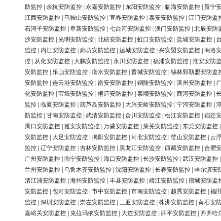
防监控
|
余杭安防监控
|
永嘉安防监控
|
东阳安防监控
|
临海安防监控
|
景宁
江西安防监控
|
马鞍山安防监控
|
宜春安防监控
|
泰安安防监控
|
江门安防监
石河子安防监控
|
阜新安防监控
|
七台河安防监控
|
澳门安防监控
|
北辰安防
沙安防监控
|
光明安防监控
|
北碚安防监控
|
虹口安防监控
|
盐城安防监控
|
监控
|
内江安防监控
|
廊坊安防监控
|
运城安防监控
|
兴安盟安防监控
|
商洛
控
|
从化安防监控
|
大鹏安防监控
|
永川安防监控
|
杨浦安防监控
|
淮安安防
安防监控
|
乐山安防监控
|
衡水安防监控
|
晋城安防监控
|
锡林郭勒盟安防监
安防监控
|
连云港安防监控
|
南安安防监控
|
铜陵安防监控
|
滨州安防监控
|
化安防监控
|
宝坻安防监控
|
桐庐安防监控
|
泰顺安防监控
|
商河安防监控
|
监控
|
临夏安防监控
|
葫芦岛安防监控
|
大兴安岭安防监控
|
宁河安防监控
|
防监控
|
甘南安防监控
|
武清安防监控
|
合川安防监控
|
松江安防监控
|
宿迁
周口安防监控
|
雅安安防监控
|
万盛安防监控
|
莱芜安防监控
|
东莞安防监控
安防监控
|
大足安防监控
|
揭阳安防监控
|
河北安防监控
|
璧山安防监控
|
云
监控
|
辽宁安防监控
|
吉林安防监控
|
黑龙江安防监控
|
西藏安防监控
|
合肥
广州安防监控
|
南宁安防监控
|
海口安防监控
|
长沙安防监控
|
武汉安防监控
兰州安防监控
|
乌鲁木齐安防监控
|
沈阳安防监控
|
长春安防监控
|
哈尔滨安
清江浦安防监控
|
海州安防监控
|
丰县安防监控
|
靖江安防监控
|
宿城安防监
安防监控
|
包河安防监控
|
市中安防监控
|
市南安防监控
|
越秀安防监控
|
福
监控
|
深圳安防监控
|
崇左安防监控
|
三亚安防监控
|
株洲安防监控
|
黄石安
嘉峪关安防监控
|
克拉玛依安防监控
|
大连安防监控
|
四平安防监控
|
齐齐哈