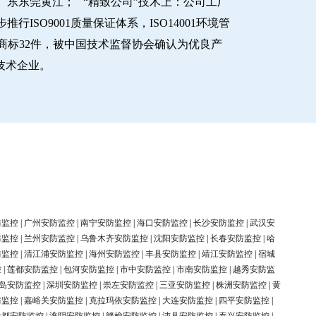
东东莞黄江； “精致公司”技术上：公司工厂
O9001质量保证体系，ISO14001环境管
商标32件，被中国技术监督协会确认为优良产
新技术企业。
防监控
|
广州安防监控
|
南宁安防监控
|
海口安防监控
|
长沙安防监控
|
武汉安
防监控
|
兰州安防监控
|
乌鲁木齐安防监控
|
沈阳安防监控
|
长春安防监控
|
哈
防监控
|
清江浦安防监控
|
海州安防监控
|
丰县安防监控
|
靖江安防监控
|
宿城
控
|
莲都安防监控
|
包河安防监控
|
市中安防监控
|
市南安防监控
|
越秀安防监
岛安防监控
|
深圳安防监控
|
崇左安防监控
|
三亚安防监控
|
株洲安防监控
|
黄
防监控
|
嘉峪关安防监控
|
克拉玛依安防监控
|
大连安防监控
|
四平安防监控
|