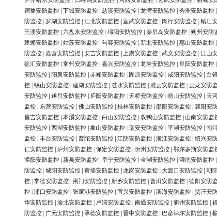
齐齐哈尔安防监控
|
日喀则安防监控
|
河西安防监控
|
玄武安防监控
|
相城安
宿豫安防监控
|
下城安防监控
|
慈溪安防监控
|
龙湾安防监控
|
秀洲安防监控
防监控
|
罗湖安防监控
|
江北安防监控
|
宣武安防监控
|
闵行安防监控
|
镇江
玉溪安防监控
|
六盘水安防监控
|
绵阳安防监控
|
秦皇岛安防监控
|
朔州安防
建邺安防监控
|
姑苏安防监控
|
句容安防监控
|
新北安防监控
|
惠山安防监控
防监控
|
嘉善安防监控
|
安吉安防监控
|
上虞安防监控
|
武义安防监控
|
江山
徐汇安防监控
|
常州安防监控
|
嘉兴安防监控
|
龙岩安防监控
|
阜阳安防监控
安防监控
|
阳泉安防监控
|
赤峰安防监控
|
固原安防监控
|
咸阳安防监控
|
白
控
|
锡山安防监控
|
建湖安防监控
|
涟水安防监控
|
灌云安防监控
|
云龙安防
安防监控
|
遂昌安防监控
|
庐阳安防监控
|
天桥安防监控
|
崂山安防监控
|
天
监控
|
东营安防监控
|
佛山安防监控
|
桂林安防监控
|
邵阳安防监控
|
襄阳安
昌吉安防监控
|
本溪安防监控
|
白山安防监控
|
双鸭山安防监控
|
山南安防监
安防监控
|
西湖安防监控
|
象山安防监控
|
瑞安安防监控
|
平湖安防监控
|
南
监控
|
丰台安防监控
|
普陀安防监控
|
江阴安防监控
|
浙江安防监控
|
绍兴安
仁安防监控
|
泸州安防监控
|
保定安防监控
|
忻州安防监控
|
鄂尔多斯安防监
溧阳安防监控
|
新吴安防监控
|
阜宁安防监控
|
金湖安防监控
|
灌南安防监控
防监控
|
城阳安防监控
|
黄埔安防监控
|
龙岗安防监控
|
大渡口安防监控
|
朝
控
|
常德安防监控
|
荆门安防监控
|
新乡安防监控
|
普洱安防监控
|
德阳安防
控
|
浦口安防监控
|
张家港安防监控
|
宜兴安防监控
|
滨海安防监控
|
贾汪安
华安防监控
|
渝北安防监控
|
卢湾安防监控
|
南通安防监控
|
衢州安防监控
|
防监控
|
广元安防监控
|
承德安防监控
|
晋中安防监控
|
巴彦淖尔安防监控
|