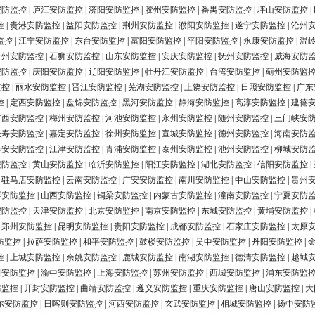
安防监控
|
庐江安防监控
|
济阳安防监控
|
胶州安防监控
|
番禺安防监控
|
坪山安防监控
|
控
|
贵港安防监控
|
益阳安防监控
|
荆州安防监控
|
濮阳安防监控
|
遂宁安防监控
|
沧州
监控
|
江宁安防监控
|
东台安防监控
|
富阳安防监控
|
平阳安防监控
|
永康安防监控
|
温
台州安防监控
|
石狮安防监控
|
山东安防监控
|
安庆安防监控
|
抚州安防监控
|
威海安防
安防监控
|
庆阳安防监控
|
辽阳安防监控
|
牡丹江安防监控
|
台湾安防监控
|
蓟州安防监
监控
|
丽水安防监控
|
晋江安防监控
|
芜湖安防监控
|
上饶安防监控
|
日照安防监控
|
广东
控
|
定西安防监控
|
盘锦安防监控
|
黑河安防监控
|
静海安防监控
|
高淳安防监控
|
建德
广西安防监控
|
梅州安防监控
|
河池安防监控
|
永州安防监控
|
随州安防监控
|
三门峡安
长寿安防监控
|
嘉定安防监控
|
徐州安防监控
|
宣城安防监控
|
德州安防监控
|
海南安防
淳安安防监控
|
江津安防监控
|
青浦安防监控
|
泰州安防监控
|
池州安防监控
|
柳城安防
安防监控
|
黄山安防监控
|
临沂安防监控
|
阳江安防监控
|
湖北安防监控
|
信阳安防监控
|
|
驻马店安防监控
|
云南安防监控
|
广安安防监控
|
南川安防监控
|
中山安防监控
|
贵州
浮安防监控
|
山西安防监控
|
铜梁安防监控
|
内蒙古安防监控
|
潼南安防监控
|
宁夏安防
安防监控
|
天津安防监控
|
北京安防监控
|
南京安防监控
|
东城安防监控
|
黄埔安防监控
|
|
郑州安防监控
|
昆明安防监控
|
贵阳安防监控
|
成都安防监控
|
石家庄安防监控
|
太原
防监控
|
拉萨安防监控
|
和平安防监控
|
鼓楼安防监控
|
吴中安防监控
|
丹阳安防监控
|
控
|
上城安防监控
|
余姚安防监控
|
鹿城安防监控
|
南湖安防监控
|
德清安防监控
|
越城
田安防监控
|
渝中安防监控
|
上海安防监控
|
苏州安防监控
|
西城安防监控
|
浦东安防监
防监控
|
开封安防监控
|
曲靖安防监控
|
遵义安防监控
|
重庆安防监控
|
唐山安防监控
|
大
尔安防监控
|
日喀则安防监控
|
河西安防监控
|
玄武安防监控
|
相城安防监控
|
扬中安防