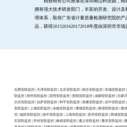
精致销售公司座落在深圳南山科技园，精
拥有强大技术研发部门，丰富的开发、设计及制造
理体系，取得广东省计量质量检测研究院的产品
品，获得2015201620172018年度由深
合肥安防监控
|
天津安防监控
|
北京安防监控
|
南京安防监控
|
东城安防监控
防监控
|
郑州安防监控
|
昆明安防监控
|
贵阳安防监控
|
成都安防监控
|
石家
尔滨安防监控
|
拉萨安防监控
|
和平安防监控
|
鼓楼安防监控
|
吴中安防监控
安防监控
|
上城安防监控
|
余姚安防监控
|
鹿城安防监控
|
南湖安防监控
|
德
控
|
福田安防监控
|
渝中安防监控
|
上海安防监控
|
苏州安防监控
|
西城安防
石安防监控
|
开封安防监控
|
曲靖安防监控
|
遵义安防监控
|
重庆安防监控
|