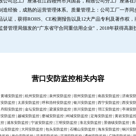
致公司总工厂座落在江西赣州市兴国县，精致公司分工厂座落在广
经验，成熟的运营管理体系。质量管理上：公司工厂一齐同步推行IS
认证，获得ROHS、CE检测报告以及12大产品专利及著作权，
圳市市场监督管理局颁发的“广东省守合同重信用企业”，2018年获得高
营口安防监控相关内容
|
黄埔安防监控
|
杭州安防监控
|
泉州安防监控
|
宿州安防监控
|
南昌安防监控
|
济南安
庄安防监控
|
太原安防监控
|
呼和浩特安防监控
|
银川安防监控
|
西宁安防监控
|
西安安
|
丹阳安防监控
|
金坛安防监控
|
梁溪安防监控
|
崇川安防监控
|
邗江安防监控
|
亭湖安
清安防监控
|
越城安防监控
|
婺城安防监控
|
柯城安防监控
|
定海安防监控
|
黄岩安防监
监控
|
浦东安防监控
|
宁波安防监控
|
三明安防监控
|
淮北安防监控
|
景德镇安防监控
|
青
唐山安防监控
|
大同安防监控
|
包头安防监控
|
石嘴山安防监控
|
海东安防监控
|
铜川安