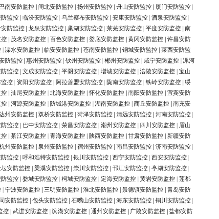
巴南安防监控
|
闸北安防监控
|
扬州安防监控
|
舟山安防监控
|
厦门安防监控
|
安防监控
|
临汾安防监控
|
乌兰察布安防监控
|
安康安防监控
|
酒泉安防监控
|
岭安防监控
|
龙泉安防监控
|
巢湖安防监控
|
莱芜安防监控
|
平度安防监控
|
南
监控
|
茂名安防监控
|
百色安防监控
|
娄底安防监控
|
黄冈安防监控
|
许昌安防
控
|
溧水安防监控
|
临安安防监控
|
苍南安防监控
|
钢城安防监控
|
莱西安防监
安防监控
|
惠州安防监控
|
钦州安防监控
|
郴州安防监控
|
咸宁安防监控
|
漯河
安防监控
|
文成安防监控
|
平阴安防监控
|
增城安防监控
|
涪陵安防监控
|
宝山
防监控
|
资阳安防监控
|
阿拉善盟安防监控
|
陇南安防监控
|
铁岭安防监控
|
绥
监控
|
汕尾安防监控
|
北海安防监控
|
怀化安防监控
|
南阳安防监控
|
宜宾安防
监控
|
河源安防监控
|
防城港安防监控
|
湖南安防监控
|
商丘安防监控
|
南充安
达州安防监控
|
双桥安防监控
|
菏泽安防监控
|
清远安防监控
|
河南安防监控
|
安防监控
|
巴中安防监控
|
荣昌安防监控
|
潮州安防监控
|
四川安防监控
|
眉山
监控
|
綦江安防监控
|
青海安防监控
|
陕西安防监控
|
甘肃安防监控
|
新疆安防
杭州安防监控
|
泉州安防监控
|
宿州安防监控
|
南昌安防监控
|
济南安防监控
|
安防监控
|
呼和浩特安防监控
|
银川安防监控
|
西宁安防监控
|
西安安防监控
|
金坛安防监控
|
梁溪安防监控
|
崇川安防监控
|
邗江安防监控
|
亭湖安防监控
|
安防监控
|
婺城安防监控
|
柯城安防监控
|
定海安防监控
|
黄岩安防监控
|
莲都
控
|
宁波安防监控
|
三明安防监控
|
淮北安防监控
|
景德镇安防监控
|
青岛安防
同安防监控
|
包头安防监控
|
石嘴山安防监控
|
海东安防监控
|
铜川安防监控
|
监控
|
武进安防监控
|
滨湖安防监控
|
通州安防监控
|
广陵安防监控
|
盐都安防