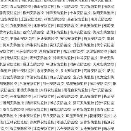
盐都安防监控
|
淮阴安防监控
|
赣榆安防监控
|
沛县安防监控
|
泰兴安防监控
|
防监控
|
青田安防监控
|
蜀山安防监控
|
历下安防监控
|
市北安防监控
|
海珠安
珠海安防监控
|
柳州安防监控
|
湘潭安防监控
|
十堰安防监控
|
洛阳安防监控
|
鞍山安防监控
|
辽源安防监控
|
鸡西安防监控
|
昌都安防监控
|
南开安防监控
|
防监控
|
兴化安防监控
|
沭阳安防监控
|
拱墅安防监控
|
奉化安防监控
|
瓯海安
黄岛安防监控
|
荔湾安防监控
|
盐田安防监控
|
南岸安防监控
|
海定安防监控
|
防监控
|
平顶山安防监控
|
昭通安防监控
|
安顺安防监控
|
自贡安防监控
|
邯郸
控
|
河东安防监控
|
秦淮安防监控
|
吴江安防监控
|
丹徒安防监控
|
天宁安防监
安防监控
|
吴兴安防监控
|
新昌安防监控
|
浦江安防监控
|
龙游安防监控
|
仙居
监控
|
无锡安防监控
|
湖州安防监控
|
漳州安防监控
|
蚌埠安防监控
|
新余安防
长治安防监控
|
通辽安防监控
|
中卫安防监控
|
渭南安防监控
|
天水安防监控
|
安防监控
|
盱眙安防监控
|
东海安防监控
|
泉山安防监控
|
高港安防监控
|
泗洪
控
|
历城安防监控
|
李沧安防监控
|
白云安防监控
|
宝安安防监控
|
九龙坡安防
州安防监控
|
岳阳安防监控
|
鄂州安防监控
|
鹤壁安防监控
|
丽江安防监控
|
铜
庆安防监控
|
那曲安防监控
|
东丽安防监控
|
雨花台安防监控
|
润州安防监控
|
防监控
|
开化安防监控
|
三门安防监控
|
云和安防监控
|
肥西安防监控
|
长清安
控
|
滁州安防监控
|
赣州安防监控
|
潍坊安防监控
|
湛江安防监控
|
贺州安防监
控
|
喀什安防监控
|
锦州安防监控
|
白城安防监控
|
伊春安防监控
|
西青安防监
元安防监控
|
长丰安防监控
|
章丘安防监控
|
即墨安防监控
|
花都安防监控
|
龙
监控
|
玉林安防监控
|
张家界安防监控
|
孝感安防监控
|
焦作安防监控
|
临沧安
防监控
|
香港安防监控
|
津南安防监控
|
六合安防监控
|
太仓安防监控
|
响水安