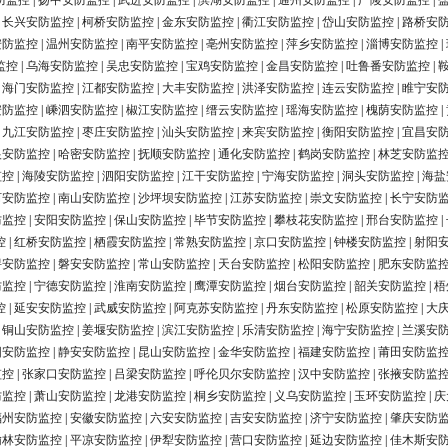
防监控
|
扬中安防监控
|
武进安防监控
|
滨湖安防监控
|
通州安防监控
|
广陵安防监控
|
|
长兴安防监控
|
柯桥安防监控
|
金东安防监控
|
衢江安防监控
|
岱山安防监控
|
路桥安
安防监控
|
温州安防监控
|
南平安防监控
|
亳州安防监控
|
萍乡安防监控
|
淄博安防监控
|
监控
|
乌海安防监控
|
吴忠安防监控
|
宝鸡安防监控
|
金昌安防监控
|
吐鲁番安防监控
|
|
海门安防监控
|
江都安防监控
|
大丰安防监控
|
洪泽安防监控
|
连云安防监控
|
睢宁安
安防监控
|
嵊泗安防监控
|
椒江安防监控
|
缙云安防监控
|
瑶海安防监控
|
槐荫安防监控
|
|
九江安防监控
|
枣庄安防监控
|
汕头安防监控
|
来宾安防监控
|
衡阳安防监控
|
宜昌安
银安防监控
|
哈密安防监控
|
抚顺安防监控
|
通化安防监控
|
鹤岗安防监控
|
林芝安防监
监控
|
海陵安防监控
|
泗阳安防监控
|
江干安防监控
|
宁海安防监控
|
洞头安防监控
|
海盐
河安防监控
|
南山安防监控
|
沙坪坝安防监控
|
江苏安防监控
|
崇文安防监控
|
长宁安防
防监控
|
安阳安防监控
|
保山安防监控
|
毕节安防监控
|
攀枝花安防监控
|
邢台安防监控
|
控
|
红桥安防监控
|
栖霞安防监控
|
常熟安防监控
|
京口安防监控
|
钟楼安防监控
|
射阳
浔安防监控
|
磐安安防监控
|
常山安防监控
|
天台安防监控
|
松阳安防监控
|
肥东安防监
防监控
|
宁德安防监控
|
淮南安防监控
|
鹰潭安防监控
|
烟台安防监控
|
韶关安防监控
|
梧
控
|
延安安防监控
|
武威安防监控
|
阿克苏安防监控
|
丹东安防监控
|
松原安防监控
|
大
|
铜山安防监控
|
姜堰安防监控
|
滨江安防监控
|
乐清安防监控
|
海宁安防监控
|
兰溪安
阳安防监控
|
静安安防监控
|
昆山安防监控
|
金华安防监控
|
福建安防监控
|
莆田安防监
监控
|
张家口安防监控
|
吕梁安防监控
|
呼伦贝尔安防监控
|
汉中安防监控
|
张掖安防监
防监控
|
萧山安防监控
|
龙港安防监控
|
桐乡安防监控
|
义乌安防监控
|
玉环安防监控
|
庆
福州安防监控
|
安徽安防监控
|
六安安防监控
|
吉安安防监控
|
济宁安防监控
|
肇庆安防
榆林安防监控
|
平凉安防监控
|
伊犁安防监控
|
营口安防监控
|
延边安防监控
|
佳木斯安