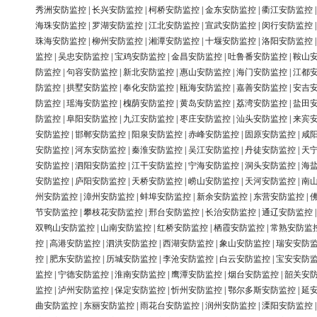
秀洲安防监控
|
长兴安防监控
|
柯桥安防监控
|
金东安防监控
|
衢江安防监控
海珠安防监控
|
罗湖安防监控
|
江北安防监控
|
宣武安防监控
|
闵行安防监控
珠海安防监控
|
柳州安防监控
|
湘潭安防监控
|
十堰安防监控
|
洛阳安防监控
监控
|
吴忠安防监控
|
宝鸡安防监控
|
金昌安防监控
|
吐鲁番安防监控
|
鞍山
防监控
|
句容安防监控
|
新北安防监控
|
惠山安防监控
|
海门安防监控
|
江都
防监控
|
拱墅安防监控
|
奉化安防监控
|
瓯海安防监控
|
嘉善安防监控
|
安吉
防监控
|
瑶海安防监控
|
槐荫安防监控
|
黄岛安防监控
|
荔湾安防监控
|
盐田
防监控
|
阜阳安防监控
|
九江安防监控
|
枣庄安防监控
|
汕头安防监控
|
来宾
安防监控
|
邯郸安防监控
|
阳泉安防监控
|
赤峰安防监控
|
固原安防监控
|
咸
安防监控
|
河东安防监控
|
秦淮安防监控
|
吴江安防监控
|
丹徒安防监控
|
天
安防监控
|
泗阳安防监控
|
江干安防监控
|
宁海安防监控
|
洞头安防监控
|
海
安防监控
|
庐阳安防监控
|
天桥安防监控
|
崂山安防监控
|
天河安防监控
|
南
州安防监控
|
漳州安防监控
|
蚌埠安防监控
|
新余安防监控
|
东营安防监控
|
节安防监控
|
攀枝花安防监控
|
邢台安防监控
|
长治安防监控
|
通辽安防监控
双鸭山安防监控
|
山南安防监控
|
红桥安防监控
|
栖霞安防监控
|
常熟安防监
控
|
高港安防监控
|
泗洪安防监控
|
西湖安防监控
|
象山安防监控
|
瑞安安防
控
|
肥东安防监控
|
历城安防监控
|
李沧安防监控
|
白云安防监控
|
宝安安防
监控
|
宁德安防监控
|
淮南安防监控
|
鹰潭安防监控
|
烟台安防监控
|
韶关安
监控
|
泸州安防监控
|
保定安防监控
|
忻州安防监控
|
鄂尔多斯安防监控
|
延
曲安防监控
|
东丽安防监控
|
雨花台安防监控
|
润州安防监控
|
溧阳安防监控