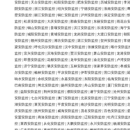
安防监控
|
天台安防监控
|
松阳安防监控
|
肥东安防监控
|
历城安防监控
|
李
阴安防监控
|
浙江安防监控
|
绍兴安防监控
|
宁德安防监控
|
淮南安防监控
|
壁安防监控
|
丽江安防监控
|
铜仁安防监控
|
泸州安防监控
|
保定安防监控
|
监控
|
松原安防监控
|
大庆安防监控
|
那曲安防监控
|
东丽安防监控
|
雨花台
防监控
|
铜山安防监控
|
姜堰安防监控
|
滨江安防监控
|
乐清安防监控
|
海宁
防监控
|
城阳安防监控
|
黄埔安防监控
|
龙岗安防监控
|
大渡口安防监控
|
朝
安防监控
|
赣州安防监控
|
潍坊安防监控
|
湛江安防监控
|
贺州安防监控
|
常
梁安防监控
|
呼伦贝尔安防监控
|
汉中安防监控
|
张掖安防监控
|
喀什安防监
监控
|
宜兴安防监控
|
滨海安防监控
|
贾汪安防监控
|
萧山安防监控
|
龙港安
监控
|
即墨安防监控
|
花都安防监控
|
龙华安防监控
|
渝北安防监控
|
卢湾安
监控
|
济宁安防监控
|
肇庆安防监控
|
玉林安防监控
|
张家界安防监控
|
孝感
尔安防监控
|
榆林安防监控
|
平凉安防监控
|
伊犁安防监控
|
营口安防监控
|
响水安防监控
|
余杭安防监控
|
永嘉安防监控
|
东阳安防监控
|
临海安防监控
巴南安防监控
|
闸北安防监控
|
扬州安防监控
|
舟山安防监控
|
厦门安防监控
控
|
益阳安防监控
|
荆州安防监控
|
濮阳安防监控
|
遂宁安防监控
|
沧州安防
安防监控
|
七台河安防监控
|
澳门安防监控
|
北辰安防监控
|
江宁安防监控
|
湖安防监控
|
莱芜安防监控
|
平度安防监控
|
南沙安防监控
|
光明安防监控
|
庆安防监控
|
抚州安防监控
|
威海安防监控
|
茂名安防监控
|
百色安防监控
|
安盟安防监控
|
商洛安防监控
|
庆阳安防监控
|
辽阳安防监控
|
牡丹江安防监
控
|
莱西安防监控
|
从化安防监控
|
大鹏安防监控
|
永川安防监控
|
杨浦安防