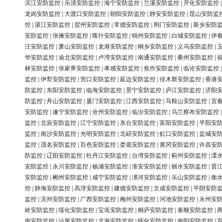
滨江安防监控
|
乐清安防监控
|
海宁安防监控
|
兰溪安防监控
|
开化安防监控
龙岗安防监控
|
大渡口安防监控
|
朝阳安防监控
|
静安安防监控
|
昆山安防监
控
|
湛江安防监控
|
贺州安防监控
|
常德安防监控
|
荆门安防监控
|
新乡安防
安防监控
|
张掖安防监控
|
喀什安防监控
|
锦州安防监控
|
白城安防监控
|
伊
汪安防监控
|
萧山安防监控
|
龙港安防监控
|
桐乡安防监控
|
义乌安防监控
|
华安防监控
|
渝北安防监控
|
卢湾安防监控
|
南通安防监控
|
衢州安防监控
|
林安防监控
|
张家界安防监控
|
孝感安防监控
|
焦作安防监控
|
临沧安防监控
监控
|
伊犁安防监控
|
营口安防监控
|
延边安防监控
|
佳木斯安防监控
|
香港
防监控
|
东阳安防监控
|
临海安防监控
|
景宁安防监控
|
庐江安防监控
|
济阳
防监控
|
舟山安防监控
|
厦门安防监控
|
江西安防监控
|
马鞍山安防监控
|
宜
安防监控
|
遂宁安防监控
|
沧州安防监控
|
临汾安防监控
|
乌兰察布安防监控
监控
|
北辰安防监控
|
江宁安防监控
|
东台安防监控
|
富阳安防监控
|
平阳安
监控
|
南沙安防监控
|
光明安防监控
|
北碚安防监控
|
虹口安防监控
|
盐城安
监控
|
茂名安防监控
|
百色安防监控
|
娄底安防监控
|
黄冈安防监控
|
许昌安
防监控
|
辽阳安防监控
|
牡丹江安防监控
|
台湾安防监控
|
蓟州安防监控
|
溧
安防监控
|
永川安防监控
|
杨浦安防监控
|
淮安安防监控
|
丽水安防监控
|
晋
安防监控
|
郴州安防监控
|
咸宁安防监控
|
漯河安防监控
|
乐山安防监控
|
衡
控
|
静海安防监控
|
高淳安防监控
|
建德安防监控
|
文成安防监控
|
平阴安防
监控
|
滨州安防监控
|
广西安防监控
|
梅州安防监控
|
河池安防监控
|
永州安
岭安防监控
|
绥化安防监控
|
宝坻安防监控
|
桐庐安防监控
|
泰顺安防监控
|
南安防监控
|
汕尾安防监控
|
北海安防监控
|
怀化安防监控
|
南阳安防监控
|