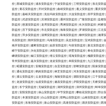
控
|
西城安防监控
|
浦东安防监控
|
宁波安防监控
|
三明安防监控
|
淮北安防
监控
|
黄石安防监控
|
开封安防监控
|
曲靖安防监控
|
遵义安防监控
|
重庆安
防监控
|
嘉峪关安防监控
|
克拉玛依安防监控
|
大连安防监控
|
四平安防监控
防监控
|
武进安防监控
|
滨湖安防监控
|
通州安防监控
|
广陵安防监控
|
盐都
防监控
|
慈溪安防监控
|
龙湾安防监控
|
秀洲安防监控
|
长兴安防监控
|
柯桥
防监控
|
历下安防监控
|
市北安防监控
|
海珠安防监控
|
罗湖安防监控
|
江北
防监控
|
萍乡安防监控
|
淄博安防监控
|
珠海安防监控
|
柳州安防监控
|
湘潭
岛安防监控
|
朔州安防监控
|
乌海安防监控
|
吴忠安防监控
|
宝鸡安防监控
|
南开安防监控
|
建邺安防监控
|
姑苏安防监控
|
句容安防监控
|
新北安防监控
睢宁安防监控
|
兴化安防监控
|
沭阳安防监控
|
拱墅安防监控
|
奉化安防监控
嵊泗安防监控
|
椒江安防监控
|
缙云安防监控
|
瑶海安防监控
|
槐荫安防监控
常州安防监控
|
嘉兴安防监控
|
龙岩安防监控
|
阜阳安防监控
|
九江安防监控
控
|
昭通安防监控
|
安顺安防监控
|
自贡安防监控
|
邯郸安防监控
|
阳泉安防
控
|
通化安防监控
|
鹤岗安防监控
|
林芝安防监控
|
河东安防监控
|
秦淮安防
控
|
灌云安防监控
|
云龙安防监控
|
海陵安防监控
|
泗阳安防监控
|
江干安防
控
|
龙游安防监控
|
仙居安防监控
|
遂昌安防监控
|
庐阳安防监控
|
天桥安防
监控
|
长宁安防监控
|
无锡安防监控
|
湖州安防监控
|
漳州安防监控
|
蚌埠安
监控
|
安阳安防监控
|
保山安防监控
|
毕节安防监控
|
攀枝花安防监控
|
邢台
防监控
|
本溪安防监控
|
白山安防监控
|
双鸭山安防监控
|
山南安防监控
|
红
安防监控
|
东海安防监控
|
泉山安防监控
|
高港安防监控
|
泗洪安防监控
|
西