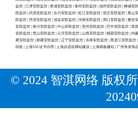
监控
|
江津安防监控
|
青浦安防监控
|
泰州安防监控
|
池州安防监控
|
柳城安
防监控
|
武清安防监控
|
合川安防监控
|
松江安防监控
|
宿迁安防监控
|
黄山
防监控
|
菏泽安防监控
|
清远安防监控
|
河南安防监控
|
周口安防监控
|
雅安
安防监控
|
南川安防监控
|
中山安防监控
|
贵州安防监控
|
巴中安防监控
|
荣
安防监控
|
璧山安防监控
|
云浮安防监控
|
山西安防监控
|
铜梁安防监控
|
内
肃安防监控
|
新疆安防监控
|
辽宁安防监控
|
吉林安防监控
|
黑龙江安防监控
回收
|
上海SSL证书办理
|
上海自适应网站建设
|
上海模板建站
|
广州美发饰
© 2024 智淇网络 版权所有 Al
2024