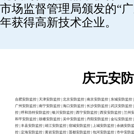
市场监督管理局颁发的“广
年获得高新技术企业。
庆元安防
合肥安防监控
|
天津安防监控
|
北京安防监控
|
南京安防监控
|
东城安防监控
广州安防监控
|
南宁安防监控
|
海口安防监控
|
长沙安防监控
|
武汉安防监控
控
|
呼和浩特安防监控
|
银川安防监控
|
西宁安防监控
|
西安安防监控
|
兰州
和平安防监控
|
鼓楼安防监控
|
吴中安防监控
|
丹阳安防监控
|
金坛安防监控
控
|
丰县安防监控
|
靖江安防监控
|
宿城安防监控
|
上城安防监控
|
余姚安防
控
|
定海安防监控
|
黄岩安防监控
|
莲都安防监控
|
包河安防监控
|
市中安防