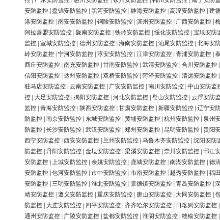
控
|
广东安防监控
|
惠州安防监控
|
钦州安防监控
|
郴州安防监控
|
咸宁安防
安防监控
|
盘锦安防监控
|
黑河安防监控
|
静海安防监控
|
高淳安防监控
|
建
港安防监控
|
南安安防监控
|
铜陵安防监控
|
滨州安防监控
|
广西安防监控
|
阿拉善盟安防监控
|
陇南安防监控
|
铁岭安防监控
|
绥化安防监控
|
宝坻安防
监控
|
宣城安防监控
|
德州安防监控
|
海南安防监控
|
汕尾安防监控
|
北海安
岭安防监控
|
宁河安防监控
|
淳安安防监控
|
江津安防监控
|
青浦安防监控
|
商丘安防监控
|
南充安防监控
|
甘南安防监控
|
武清安防监控
|
合川安防监控
信阳安防监控
|
达州安防监控
|
双桥安防监控
|
菏泽安防监控
|
清远安防监控
驻马店安防监控
|
云南安防监控
|
广安安防监控
|
南川安防监控
|
中山安防监
控
|
大足安防监控
|
揭阳安防监控
|
河北安防监控
|
璧山安防监控
|
云浮安防
监控
|
青海安防监控
|
陕西安防监控
|
甘肃安防监控
|
新疆安防监控
|
辽宁安
防监控
|
南京安防监控
|
东城安防监控
|
黄埔安防监控
|
杭州安防监控
|
泉州
防监控
|
长沙安防监控
|
武汉安防监控
|
郑州安防监控
|
昆明安防监控
|
贵阳
西宁安防监控
|
西安安防监控
|
兰州安防监控
|
乌鲁木齐安防监控
|
沈阳安防
防监控
|
丹阳安防监控
|
金坛安防监控
|
梁溪安防监控
|
崇川安防监控
|
邗江
安防监控
|
上城安防监控
|
余姚安防监控
|
鹿城安防监控
|
南湖安防监控
|
德
安防监控
|
包河安防监控
|
市中安防监控
|
市南安防监控
|
越秀安防监控
|
福
安防监控
|
三明安防监控
|
淮北安防监控
|
景德镇安防监控
|
青岛安防监控
|
靖安防监控
|
遵义安防监控
|
重庆安防监控
|
唐山安防监控
|
大同安防监控
|
防监控
|
大连安防监控
|
四平安防监控
|
齐齐哈尔安防监控
|
日喀则安防监控
通州安防监控
|
广陵安防监控
|
盐都安防监控
|
淮阴安防监控
|
赣榆安防监控