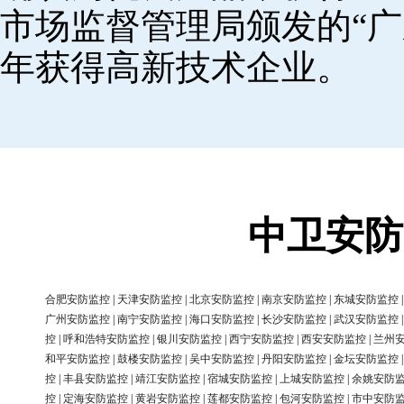
市场监督管理局颁发的“广
年获得高新技术企业。
中卫安防
合肥安防监控
|
天津安防监控
|
北京安防监控
|
南京安防监控
|
东城安防监控
广州安防监控
|
南宁安防监控
|
海口安防监控
|
长沙安防监控
|
武汉安防监控
控
|
呼和浩特安防监控
|
银川安防监控
|
西宁安防监控
|
西安安防监控
|
兰州
和平安防监控
|
鼓楼安防监控
|
吴中安防监控
|
丹阳安防监控
|
金坛安防监控
控
|
丰县安防监控
|
靖江安防监控
|
宿城安防监控
|
上城安防监控
|
余姚安防
控
|
定海安防监控
|
黄岩安防监控
|
莲都安防监控
|
包河安防监控
|
市中安防