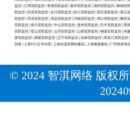
监控
|
江津安防监控
|
青浦安防监控
|
泰州安防监控
|
池州安防监控
|
柳城安
防监控
|
武清安防监控
|
合川安防监控
|
松江安防监控
|
宿迁安防监控
|
黄山
防监控
|
菏泽安防监控
|
清远安防监控
|
河南安防监控
|
周口安防监控
|
雅安
安防监控
|
南川安防监控
|
中山安防监控
|
贵州安防监控
|
巴中安防监控
|
荣
安防监控
|
璧山安防监控
|
云浮安防监控
|
山西安防监控
|
铜梁安防监控
|
内
肃安防监控
|
新疆安防监控
|
辽宁安防监控
|
吉林安防监控
|
黑龙江安防监控
回收
|
上海SSL证书办理
|
上海自适应网站建设
|
上海模板建站
|
广州美发饰
© 2024 智淇网络 版权所有 Al
2024