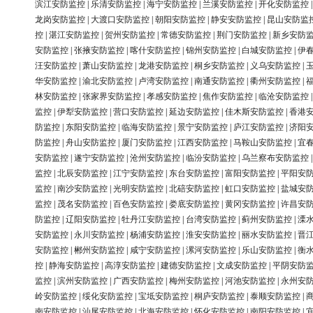
滨江安防监控
|
乐清安防监控
|
海宁安防监控
|
兰溪安防监控
|
开化安防监控
龙岗安防监控
|
大渡口安防监控
|
朝阳安防监控
|
静安安防监控
|
昆山安防监
控
|
湛江安防监控
|
贺州安防监控
|
常德安防监控
|
荆门安防监控
|
新乡安防
安防监控
|
张掖安防监控
|
喀什安防监控
|
锦州安防监控
|
白城安防监控
|
伊
汪安防监控
|
萧山安防监控
|
龙港安防监控
|
桐乡安防监控
|
义乌安防监控
|
华安防监控
|
渝北安防监控
|
卢湾安防监控
|
南通安防监控
|
衢州安防监控
|
林安防监控
|
张家界安防监控
|
孝感安防监控
|
焦作安防监控
|
临沧安防监控
监控
|
伊犁安防监控
|
营口安防监控
|
延边安防监控
|
佳木斯安防监控
|
香港
防监控
|
东阳安防监控
|
临海安防监控
|
景宁安防监控
|
庐江安防监控
|
济阳
防监控
|
舟山安防监控
|
厦门安防监控
|
江西安防监控
|
马鞍山安防监控
|
宜
安防监控
|
遂宁安防监控
|
沧州安防监控
|
临汾安防监控
|
乌兰察布安防监控
监控
|
北辰安防监控
|
江宁安防监控
|
东台安防监控
|
富阳安防监控
|
平阳安
监控
|
南沙安防监控
|
光明安防监控
|
北碚安防监控
|
虹口安防监控
|
盐城安
监控
|
茂名安防监控
|
百色安防监控
|
娄底安防监控
|
黄冈安防监控
|
许昌安
防监控
|
辽阳安防监控
|
牡丹江安防监控
|
台湾安防监控
|
蓟州安防监控
|
溧
安防监控
|
永川安防监控
|
杨浦安防监控
|
淮安安防监控
|
丽水安防监控
|
晋
安防监控
|
郴州安防监控
|
咸宁安防监控
|
漯河安防监控
|
乐山安防监控
|
衡
控
|
静海安防监控
|
高淳安防监控
|
建德安防监控
|
文成安防监控
|
平阴安防
监控
|
滨州安防监控
|
广西安防监控
|
梅州安防监控
|
河池安防监控
|
永州安
岭安防监控
|
绥化安防监控
|
宝坻安防监控
|
桐庐安防监控
|
泰顺安防监控
|
南安防监控
|
汕尾安防监控
|
北海安防监控
|
怀化安防监控
|
南阳安防监控
|