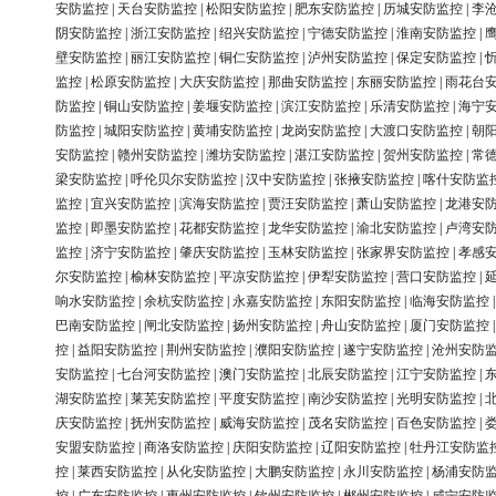
安防监控
|
天台安防监控
|
松阳安防监控
|
肥东安防监控
|
历城安防监控
|
李
阴安防监控
|
浙江安防监控
|
绍兴安防监控
|
宁德安防监控
|
淮南安防监控
|
壁安防监控
|
丽江安防监控
|
铜仁安防监控
|
泸州安防监控
|
保定安防监控
|
监控
|
松原安防监控
|
大庆安防监控
|
那曲安防监控
|
东丽安防监控
|
雨花台
防监控
|
铜山安防监控
|
姜堰安防监控
|
滨江安防监控
|
乐清安防监控
|
海宁
防监控
|
城阳安防监控
|
黄埔安防监控
|
龙岗安防监控
|
大渡口安防监控
|
朝
安防监控
|
赣州安防监控
|
潍坊安防监控
|
湛江安防监控
|
贺州安防监控
|
常
梁安防监控
|
呼伦贝尔安防监控
|
汉中安防监控
|
张掖安防监控
|
喀什安防监
监控
|
宜兴安防监控
|
滨海安防监控
|
贾汪安防监控
|
萧山安防监控
|
龙港安
监控
|
即墨安防监控
|
花都安防监控
|
龙华安防监控
|
渝北安防监控
|
卢湾安
监控
|
济宁安防监控
|
肇庆安防监控
|
玉林安防监控
|
张家界安防监控
|
孝感
尔安防监控
|
榆林安防监控
|
平凉安防监控
|
伊犁安防监控
|
营口安防监控
|
响水安防监控
|
余杭安防监控
|
永嘉安防监控
|
东阳安防监控
|
临海安防监控
巴南安防监控
|
闸北安防监控
|
扬州安防监控
|
舟山安防监控
|
厦门安防监控
控
|
益阳安防监控
|
荆州安防监控
|
濮阳安防监控
|
遂宁安防监控
|
沧州安防
安防监控
|
七台河安防监控
|
澳门安防监控
|
北辰安防监控
|
江宁安防监控
|
湖安防监控
|
莱芜安防监控
|
平度安防监控
|
南沙安防监控
|
光明安防监控
|
庆安防监控
|
抚州安防监控
|
威海安防监控
|
茂名安防监控
|
百色安防监控
|
安盟安防监控
|
商洛安防监控
|
庆阳安防监控
|
辽阳安防监控
|
牡丹江安防监
控
|
莱西安防监控
|
从化安防监控
|
大鹏安防监控
|
永川安防监控
|
杨浦安防