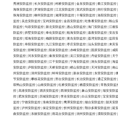
秀洲安防监控
|
长兴安防监控
|
柯桥安防监控
|
金东安防监控
|
衢江安防监控
海珠安防监控
|
罗湖安防监控
|
江北安防监控
|
宣武安防监控
|
闵行安防监控
珠海安防监控
|
柳州安防监控
|
湘潭安防监控
|
十堰安防监控
|
洛阳安防监控
监控
|
吴忠安防监控
|
宝鸡安防监控
|
金昌安防监控
|
吐鲁番安防监控
|
鞍山
防监控
|
句容安防监控
|
新北安防监控
|
惠山安防监控
|
海门安防监控
|
江都
防监控
|
拱墅安防监控
|
奉化安防监控
|
瓯海安防监控
|
嘉善安防监控
|
安吉
防监控
|
瑶海安防监控
|
槐荫安防监控
|
黄岛安防监控
|
荔湾安防监控
|
盐田
防监控
|
阜阳安防监控
|
九江安防监控
|
枣庄安防监控
|
汕头安防监控
|
来宾
安防监控
|
邯郸安防监控
|
阳泉安防监控
|
赤峰安防监控
|
固原安防监控
|
咸
安防监控
|
河东安防监控
|
秦淮安防监控
|
吴江安防监控
|
丹徒安防监控
|
天
安防监控
|
泗阳安防监控
|
江干安防监控
|
宁海安防监控
|
洞头安防监控
|
海
安防监控
|
庐阳安防监控
|
天桥安防监控
|
崂山安防监控
|
天河安防监控
|
南
州安防监控
|
漳州安防监控
|
蚌埠安防监控
|
新余安防监控
|
东营安防监控
|
节安防监控
|
攀枝花安防监控
|
邢台安防监控
|
长治安防监控
|
通辽安防监控
双鸭山安防监控
|
山南安防监控
|
红桥安防监控
|
栖霞安防监控
|
常熟安防监
控
|
高港安防监控
|
泗洪安防监控
|
西湖安防监控
|
象山安防监控
|
瑞安安防
控
|
肥东安防监控
|
历城安防监控
|
李沧安防监控
|
白云安防监控
|
宝安安防
监控
|
宁德安防监控
|
淮南安防监控
|
鹰潭安防监控
|
烟台安防监控
|
韶关安
监控
|
泸州安防监控
|
保定安防监控
|
忻州安防监控
|
鄂尔多斯安防监控
|
延
曲安防监控
|
东丽安防监控
|
雨花台安防监控
|
润州安防监控
|
溧阳安防监控