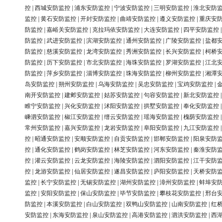
控
|
西城安防监控
|
浦东安防监控
|
宁波安防监控
|
三明安防监控
|
淮北安防
监控
|
黄石安防监控
|
开封安防监控
|
曲靖安防监控
|
遵义安防监控
|
重庆安
防监控
|
嘉峪关安防监控
|
克拉玛依安防监控
|
大连安防监控
|
四平安防监控
防监控
|
武进安防监控
|
滨湖安防监控
|
通州安防监控
|
广陵安防监控
|
盐都
防监控
|
慈溪安防监控
|
龙湾安防监控
|
秀洲安防监控
|
长兴安防监控
|
柯桥
防监控
|
历下安防监控
|
市北安防监控
|
海珠安防监控
|
罗湖安防监控
|
江北
防监控
|
萍乡安防监控
|
淄博安防监控
|
珠海安防监控
|
柳州安防监控
|
湘潭
岛安防监控
|
朔州安防监控
|
乌海安防监控
|
吴忠安防监控
|
宝鸡安防监控
|
南开安防监控
|
建邺安防监控
|
姑苏安防监控
|
句容安防监控
|
新北安防监控
睢宁安防监控
|
兴化安防监控
|
沭阳安防监控
|
拱墅安防监控
|
奉化安防监控
嵊泗安防监控
|
椒江安防监控
|
缙云安防监控
|
瑶海安防监控
|
槐荫安防监控
常州安防监控
|
嘉兴安防监控
|
龙岩安防监控
|
阜阳安防监控
|
九江安防监控
控
|
昭通安防监控
|
安顺安防监控
|
自贡安防监控
|
邯郸安防监控
|
阳泉安防
控
|
通化安防监控
|
鹤岗安防监控
|
林芝安防监控
|
河东安防监控
|
秦淮安防
控
|
灌云安防监控
|
云龙安防监控
|
海陵安防监控
|
泗阳安防监控
|
江干安防
控
|
龙游安防监控
|
仙居安防监控
|
遂昌安防监控
|
庐阳安防监控
|
天桥安防
监控
|
长宁安防监控
|
无锡安防监控
|
湖州安防监控
|
漳州安防监控
|
蚌埠安
监控
|
安阳安防监控
|
保山安防监控
|
毕节安防监控
|
攀枝花安防监控
|
邢台
防监控
|
本溪安防监控
|
白山安防监控
|
双鸭山安防监控
|
山南安防监控
|
红
安防监控
|
东海安防监控
|
泉山安防监控
|
高港安防监控
|
泗洪安防监控
|
西