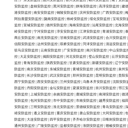
控
|
广东安防监控
|
惠州安防监控
|
钦州安防监控
|
郴州安防监控
|
咸宁安防
安防监控
|
盘锦安防监控
|
黑河安防监控
|
静海安防监控
|
高淳安防监控
|
建
港安防监控
|
南安安防监控
|
铜陵安防监控
|
滨州安防监控
|
广西安防监控
|
阿拉善盟安防监控
|
陇南安防监控
|
铁岭安防监控
|
绥化安防监控
|
宝坻安防
监控
|
宣城安防监控
|
德州安防监控
|
海南安防监控
|
汕尾安防监控
|
北海安
岭安防监控
|
宁河安防监控
|
淳安安防监控
|
江津安防监控
|
青浦安防监控
|
商丘安防监控
|
南充安防监控
|
甘南安防监控
|
武清安防监控
|
合川安防监控
信阳安防监控
|
达州安防监控
|
双桥安防监控
|
菏泽安防监控
|
清远安防监控
驻马店安防监控
|
云南安防监控
|
广安安防监控
|
南川安防监控
|
中山安防监
控
|
大足安防监控
|
揭阳安防监控
|
河北安防监控
|
璧山安防监控
|
云浮安防
监控
|
青海安防监控
|
陕西安防监控
|
甘肃安防监控
|
新疆安防监控
|
辽宁安
防监控
|
南京安防监控
|
东城安防监控
|
黄埔安防监控
|
杭州安防监控
|
泉州
防监控
|
长沙安防监控
|
武汉安防监控
|
郑州安防监控
|
昆明安防监控
|
贵阳
西宁安防监控
|
西安安防监控
|
兰州安防监控
|
乌鲁木齐安防监控
|
沈阳安防
防监控
|
丹阳安防监控
|
金坛安防监控
|
梁溪安防监控
|
崇川安防监控
|
邗江
安防监控
|
上城安防监控
|
余姚安防监控
|
鹿城安防监控
|
南湖安防监控
|
德
安防监控
|
包河安防监控
|
市中安防监控
|
市南安防监控
|
越秀安防监控
|
福
安防监控
|
三明安防监控
|
淮北安防监控
|
景德镇安防监控
|
青岛安防监控
|
靖安防监控
|
遵义安防监控
|
重庆安防监控
|
唐山安防监控
|
大同安防监控
|
防监控
|
大连安防监控
|
四平安防监控
|
齐齐哈尔安防监控
|
日喀则安防监控
通州安防监控
|
广陵安防监控
|
盐都安防监控
|
淮阴安防监控
|
赣榆安防监控