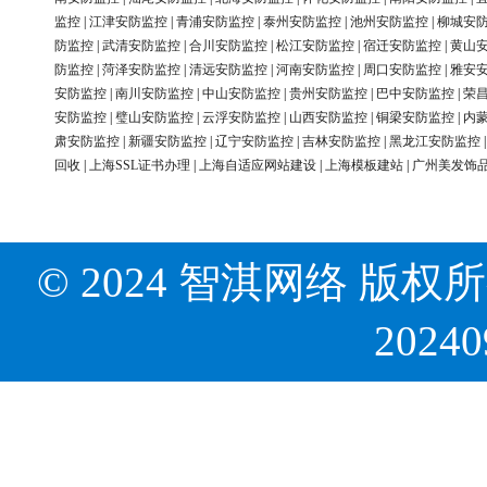
监控
|
江津安防监控
|
青浦安防监控
|
泰州安防监控
|
池州安防监控
|
柳城安
防监控
|
武清安防监控
|
合川安防监控
|
松江安防监控
|
宿迁安防监控
|
黄山
防监控
|
菏泽安防监控
|
清远安防监控
|
河南安防监控
|
周口安防监控
|
雅安
安防监控
|
南川安防监控
|
中山安防监控
|
贵州安防监控
|
巴中安防监控
|
荣
安防监控
|
璧山安防监控
|
云浮安防监控
|
山西安防监控
|
铜梁安防监控
|
内
肃安防监控
|
新疆安防监控
|
辽宁安防监控
|
吉林安防监控
|
黑龙江安防监控
回收
|
上海SSL证书办理
|
上海自适应网站建设
|
上海模板建站
|
广州美发饰
© 2024 智淇网络 版权所有 Al
2024