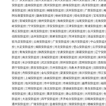
控
|
广东安防监控
|
惠州安防监控
|
钦州安防监控
|
郴州安防监控
|
咸宁安防
安防监控
|
盘锦安防监控
|
黑河安防监控
|
静海安防监控
|
高淳安防监控
|
建
港安防监控
|
南安安防监控
|
铜陵安防监控
|
滨州安防监控
|
广西安防监控
|
阿拉善盟安防监控
|
陇南安防监控
|
铁岭安防监控
|
绥化安防监控
|
宝坻安防
监控
|
宣城安防监控
|
德州安防监控
|
海南安防监控
|
汕尾安防监控
|
北海安
岭安防监控
|
宁河安防监控
|
淳安安防监控
|
江津安防监控
|
青浦安防监控
|
商丘安防监控
|
南充安防监控
|
甘南安防监控
|
武清安防监控
|
合川安防监控
信阳安防监控
|
达州安防监控
|
双桥安防监控
|
菏泽安防监控
|
清远安防监控
驻马店安防监控
|
云南安防监控
|
广安安防监控
|
南川安防监控
|
中山安防监
控
|
大足安防监控
|
揭阳安防监控
|
河北安防监控
|
璧山安防监控
|
云浮安防
监控
|
青海安防监控
|
陕西安防监控
|
甘肃安防监控
|
新疆安防监控
|
辽宁安
防监控
|
南京安防监控
|
东城安防监控
|
黄埔安防监控
|
杭州安防监控
|
泉州
防监控
|
长沙安防监控
|
武汉安防监控
|
郑州安防监控
|
昆明安防监控
|
贵阳
西宁安防监控
|
西安安防监控
|
兰州安防监控
|
乌鲁木齐安防监控
|
沈阳安防
防监控
|
丹阳安防监控
|
金坛安防监控
|
梁溪安防监控
|
崇川安防监控
|
邗江
安防监控
|
上城安防监控
|
余姚安防监控
|
鹿城安防监控
|
南湖安防监控
|
德
安防监控
|
包河安防监控
|
市中安防监控
|
市南安防监控
|
越秀安防监控
|
福
安防监控
|
三明安防监控
|
淮北安防监控
|
景德镇安防监控
|
青岛安防监控
|
靖安防监控
|
遵义安防监控
|
重庆安防监控
|
唐山安防监控
|
大同安防监控
|
防监控
|
大连安防监控
|
四平安防监控
|
齐齐哈尔安防监控
|
日喀则安防监控
通州安防监控
|
广陵安防监控
|
盐都安防监控
|
淮阴安防监控
|
赣榆安防监控