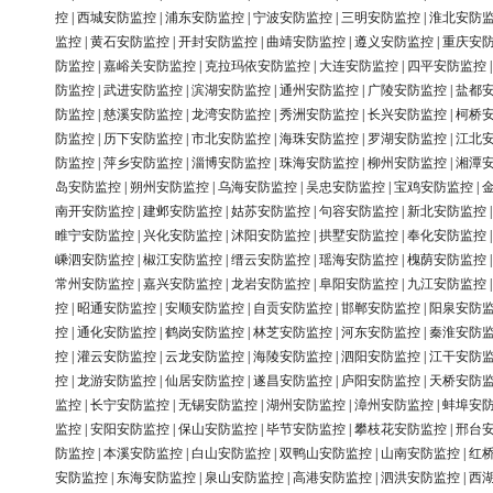
控
|
西城安防监控
|
浦东安防监控
|
宁波安防监控
|
三明安防监控
|
淮北安防
监控
|
黄石安防监控
|
开封安防监控
|
曲靖安防监控
|
遵义安防监控
|
重庆安
防监控
|
嘉峪关安防监控
|
克拉玛依安防监控
|
大连安防监控
|
四平安防监控
防监控
|
武进安防监控
|
滨湖安防监控
|
通州安防监控
|
广陵安防监控
|
盐都
防监控
|
慈溪安防监控
|
龙湾安防监控
|
秀洲安防监控
|
长兴安防监控
|
柯桥
防监控
|
历下安防监控
|
市北安防监控
|
海珠安防监控
|
罗湖安防监控
|
江北
防监控
|
萍乡安防监控
|
淄博安防监控
|
珠海安防监控
|
柳州安防监控
|
湘潭
岛安防监控
|
朔州安防监控
|
乌海安防监控
|
吴忠安防监控
|
宝鸡安防监控
|
南开安防监控
|
建邺安防监控
|
姑苏安防监控
|
句容安防监控
|
新北安防监控
睢宁安防监控
|
兴化安防监控
|
沭阳安防监控
|
拱墅安防监控
|
奉化安防监控
嵊泗安防监控
|
椒江安防监控
|
缙云安防监控
|
瑶海安防监控
|
槐荫安防监控
常州安防监控
|
嘉兴安防监控
|
龙岩安防监控
|
阜阳安防监控
|
九江安防监控
控
|
昭通安防监控
|
安顺安防监控
|
自贡安防监控
|
邯郸安防监控
|
阳泉安防
控
|
通化安防监控
|
鹤岗安防监控
|
林芝安防监控
|
河东安防监控
|
秦淮安防
控
|
灌云安防监控
|
云龙安防监控
|
海陵安防监控
|
泗阳安防监控
|
江干安防
控
|
龙游安防监控
|
仙居安防监控
|
遂昌安防监控
|
庐阳安防监控
|
天桥安防
监控
|
长宁安防监控
|
无锡安防监控
|
湖州安防监控
|
漳州安防监控
|
蚌埠安
监控
|
安阳安防监控
|
保山安防监控
|
毕节安防监控
|
攀枝花安防监控
|
邢台
防监控
|
本溪安防监控
|
白山安防监控
|
双鸭山安防监控
|
山南安防监控
|
红
安防监控
|
东海安防监控
|
泉山安防监控
|
高港安防监控
|
泗洪安防监控
|
西