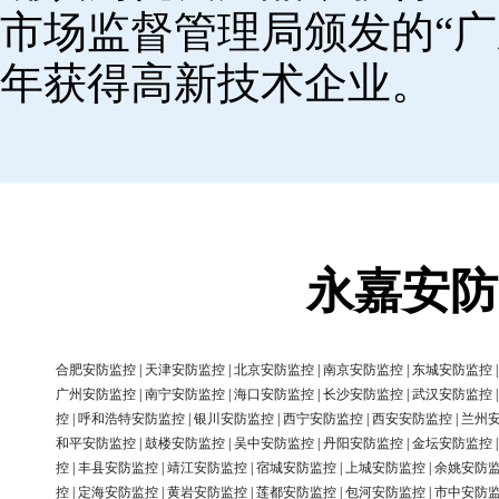
市场监督管理局颁发的“广
年获得高新技术企业。
永嘉安防
合肥安防监控
|
天津安防监控
|
北京安防监控
|
南京安防监控
|
东城安防监控
广州安防监控
|
南宁安防监控
|
海口安防监控
|
长沙安防监控
|
武汉安防监控
控
|
呼和浩特安防监控
|
银川安防监控
|
西宁安防监控
|
西安安防监控
|
兰州
和平安防监控
|
鼓楼安防监控
|
吴中安防监控
|
丹阳安防监控
|
金坛安防监控
控
|
丰县安防监控
|
靖江安防监控
|
宿城安防监控
|
上城安防监控
|
余姚安防
控
|
定海安防监控
|
黄岩安防监控
|
莲都安防监控
|
包河安防监控
|
市中安防