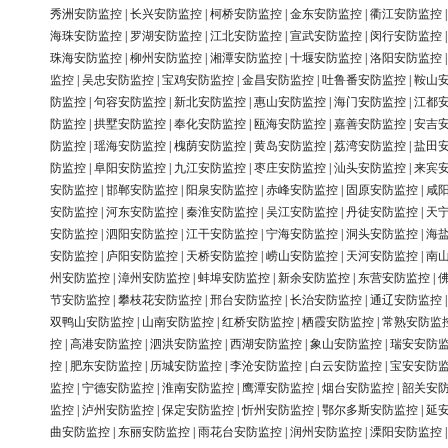
秀洲安防监控
|
长兴安防监控
|
柯桥安防监控
|
金东安防监控
|
衢江安防监控
海珠安防监控
|
罗湖安防监控
|
江北安防监控
|
宣武安防监控
|
闵行安防监控
珠海安防监控
|
柳州安防监控
|
湘潭安防监控
|
十堰安防监控
|
洛阳安防监控
监控
|
吴忠安防监控
|
宝鸡安防监控
|
金昌安防监控
|
吐鲁番安防监控
|
鞍山
防监控
|
句容安防监控
|
新北安防监控
|
惠山安防监控
|
海门安防监控
|
江都
防监控
|
拱墅安防监控
|
奉化安防监控
|
瓯海安防监控
|
嘉善安防监控
|
安吉
防监控
|
瑶海安防监控
|
槐荫安防监控
|
黄岛安防监控
|
荔湾安防监控
|
盐田
防监控
|
阜阳安防监控
|
九江安防监控
|
枣庄安防监控
|
汕头安防监控
|
来宾
安防监控
|
邯郸安防监控
|
阳泉安防监控
|
赤峰安防监控
|
固原安防监控
|
咸
安防监控
|
河东安防监控
|
秦淮安防监控
|
吴江安防监控
|
丹徒安防监控
|
天
安防监控
|
泗阳安防监控
|
江干安防监控
|
宁海安防监控
|
洞头安防监控
|
海
安防监控
|
庐阳安防监控
|
天桥安防监控
|
崂山安防监控
|
天河安防监控
|
南
州安防监控
|
漳州安防监控
|
蚌埠安防监控
|
新余安防监控
|
东营安防监控
|
节安防监控
|
攀枝花安防监控
|
邢台安防监控
|
长治安防监控
|
通辽安防监控
双鸭山安防监控
|
山南安防监控
|
红桥安防监控
|
栖霞安防监控
|
常熟安防监
控
|
高港安防监控
|
泗洪安防监控
|
西湖安防监控
|
象山安防监控
|
瑞安安防
控
|
肥东安防监控
|
历城安防监控
|
李沧安防监控
|
白云安防监控
|
宝安安防
监控
|
宁德安防监控
|
淮南安防监控
|
鹰潭安防监控
|
烟台安防监控
|
韶关安
监控
|
泸州安防监控
|
保定安防监控
|
忻州安防监控
|
鄂尔多斯安防监控
|
延
曲安防监控
|
东丽安防监控
|
雨花台安防监控
|
润州安防监控
|
溧阳安防监控