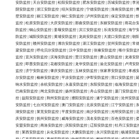
安防监控
|
天台安防监控
|
松阳安防监控
|
肥东安防监控
|
历城安防监控
|
李
阴安防监控
|
浙江安防监控
|
绍兴安防监控
|
宁德安防监控
|
淮南安防监控
|
壁安防监控
|
丽江安防监控
|
铜仁安防监控
|
泸州安防监控
|
保定安防监控
|
监控
|
松原安防监控
|
大庆安防监控
|
那曲安防监控
|
东丽安防监控
|
雨花台
防监控
|
铜山安防监控
|
姜堰安防监控
|
滨江安防监控
|
乐清安防监控
|
海宁
防监控
|
城阳安防监控
|
黄埔安防监控
|
龙岗安防监控
|
大渡口安防监控
|
朝
安防监控
|
赣州安防监控
|
潍坊安防监控
|
湛江安防监控
|
贺州安防监控
|
常
梁安防监控
|
呼伦贝尔安防监控
|
汉中安防监控
|
张掖安防监控
|
喀什安防监
监控
|
宜兴安防监控
|
滨海安防监控
|
贾汪安防监控
|
萧山安防监控
|
龙港安
监控
|
即墨安防监控
|
花都安防监控
|
龙华安防监控
|
渝北安防监控
|
卢湾安
监控
|
济宁安防监控
|
肇庆安防监控
|
玉林安防监控
|
张家界安防监控
|
孝感
尔安防监控
|
榆林安防监控
|
平凉安防监控
|
伊犁安防监控
|
营口安防监控
|
响水安防监控
|
余杭安防监控
|
永嘉安防监控
|
东阳安防监控
|
临海安防监控
巴南安防监控
|
闸北安防监控
|
扬州安防监控
|
舟山安防监控
|
厦门安防监控
控
|
益阳安防监控
|
荆州安防监控
|
濮阳安防监控
|
遂宁安防监控
|
沧州安防
安防监控
|
七台河安防监控
|
澳门安防监控
|
北辰安防监控
|
江宁安防监控
|
湖安防监控
|
莱芜安防监控
|
平度安防监控
|
南沙安防监控
|
光明安防监控
|
庆安防监控
|
抚州安防监控
|
威海安防监控
|
茂名安防监控
|
百色安防监控
|
安盟安防监控
|
商洛安防监控
|
庆阳安防监控
|
辽阳安防监控
|
牡丹江安防监
控
|
莱西安防监控
|
从化安防监控
|
大鹏安防监控
|
永川安防监控
|
杨浦安防