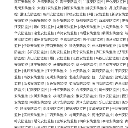
滨江安防监控
|
乐清安防监控
|
海宁安防监控
|
兰溪安防监控
|
开化安防监控
龙岗安防监控
|
大渡口安防监控
|
朝阳安防监控
|
静安安防监控
|
昆山安防监
控
|
湛江安防监控
|
贺州安防监控
|
常德安防监控
|
荆门安防监控
|
新乡安防
安防监控
|
张掖安防监控
|
喀什安防监控
|
锦州安防监控
|
白城安防监控
|
伊
汪安防监控
|
萧山安防监控
|
龙港安防监控
|
桐乡安防监控
|
义乌安防监控
|
华安防监控
|
渝北安防监控
|
卢湾安防监控
|
南通安防监控
|
衢州安防监控
|
林安防监控
|
张家界安防监控
|
孝感安防监控
|
焦作安防监控
|
临沧安防监控
监控
|
伊犁安防监控
|
营口安防监控
|
延边安防监控
|
佳木斯安防监控
|
香港
防监控
|
东阳安防监控
|
临海安防监控
|
景宁安防监控
|
庐江安防监控
|
济阳
防监控
|
舟山安防监控
|
厦门安防监控
|
江西安防监控
|
马鞍山安防监控
|
宜
安防监控
|
遂宁安防监控
|
沧州安防监控
|
临汾安防监控
|
乌兰察布安防监控
监控
|
北辰安防监控
|
江宁安防监控
|
东台安防监控
|
富阳安防监控
|
平阳安
监控
|
南沙安防监控
|
光明安防监控
|
北碚安防监控
|
虹口安防监控
|
盐城安
监控
|
茂名安防监控
|
百色安防监控
|
娄底安防监控
|
黄冈安防监控
|
许昌安
防监控
|
辽阳安防监控
|
牡丹江安防监控
|
台湾安防监控
|
蓟州安防监控
|
溧
安防监控
|
永川安防监控
|
杨浦安防监控
|
淮安安防监控
|
丽水安防监控
|
晋
安防监控
|
郴州安防监控
|
咸宁安防监控
|
漯河安防监控
|
乐山安防监控
|
衡
控
|
静海安防监控
|
高淳安防监控
|
建德安防监控
|
文成安防监控
|
平阴安防
监控
|
滨州安防监控
|
广西安防监控
|
梅州安防监控
|
河池安防监控
|
永州安
岭安防监控
|
绥化安防监控
|
宝坻安防监控
|
桐庐安防监控
|
泰顺安防监控
|
南安防监控
|
汕尾安防监控
|
北海安防监控
|
怀化安防监控
|
南阳安防监控
|