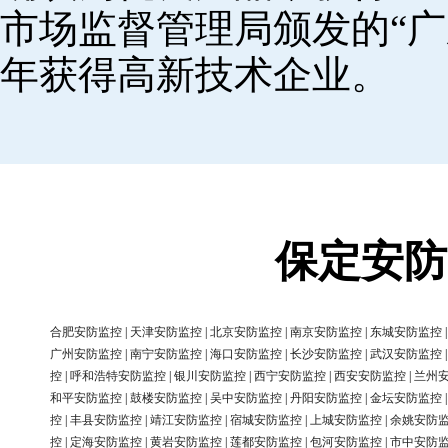
市场监督管理局颁发的“广
年获得高新技术企业。
保定安防
合肥安防监控
|
天津安防监控
|
北京安防监控
|
南京安防监控
|
东城安防监控
广州安防监控
|
南宁安防监控
|
海口安防监控
|
长沙安防监控
|
武汉安防监控
控
|
呼和浩特安防监控
|
银川安防监控
|
西宁安防监控
|
西安安防监控
|
兰州
和平安防监控
|
鼓楼安防监控
|
吴中安防监控
|
丹阳安防监控
|
金坛安防监控
控
|
丰县安防监控
|
靖江安防监控
|
宿城安防监控
|
上城安防监控
|
余姚安防
控
|
定海安防监控
|
黄岩安防监控
|
莲都安防监控
|
包河安防监控
|
市中安防