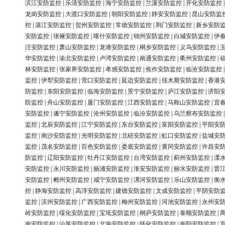
滨江安防监控
|
乐清安防监控
|
海宁安防监控
|
兰溪安防监控
|
开化安防监控
龙岗安防监控
|
大渡口安防监控
|
朝阳安防监控
|
静安安防监控
|
昆山安防监
控
|
湛江安防监控
|
贺州安防监控
|
常德安防监控
|
荆门安防监控
|
新乡安防
安防监控
|
张掖安防监控
|
喀什安防监控
|
锦州安防监控
|
白城安防监控
|
伊
汪安防监控
|
萧山安防监控
|
龙港安防监控
|
桐乡安防监控
|
义乌安防监控
|
华安防监控
|
渝北安防监控
|
卢湾安防监控
|
南通安防监控
|
衢州安防监控
|
林安防监控
|
张家界安防监控
|
孝感安防监控
|
焦作安防监控
|
临沧安防监控
监控
|
伊犁安防监控
|
营口安防监控
|
延边安防监控
|
佳木斯安防监控
|
香港
防监控
|
东阳安防监控
|
临海安防监控
|
景宁安防监控
|
庐江安防监控
|
济阳
防监控
|
舟山安防监控
|
厦门安防监控
|
江西安防监控
|
马鞍山安防监控
|
宜
安防监控
|
遂宁安防监控
|
沧州安防监控
|
临汾安防监控
|
乌兰察布安防监控
监控
|
北辰安防监控
|
江宁安防监控
|
东台安防监控
|
富阳安防监控
|
平阳安
监控
|
南沙安防监控
|
光明安防监控
|
北碚安防监控
|
虹口安防监控
|
盐城安
监控
|
茂名安防监控
|
百色安防监控
|
娄底安防监控
|
黄冈安防监控
|
许昌安
防监控
|
辽阳安防监控
|
牡丹江安防监控
|
台湾安防监控
|
蓟州安防监控
|
溧
安防监控
|
永川安防监控
|
杨浦安防监控
|
淮安安防监控
|
丽水安防监控
|
晋
安防监控
|
郴州安防监控
|
咸宁安防监控
|
漯河安防监控
|
乐山安防监控
|
衡
控
|
静海安防监控
|
高淳安防监控
|
建德安防监控
|
文成安防监控
|
平阴安防
监控
|
滨州安防监控
|
广西安防监控
|
梅州安防监控
|
河池安防监控
|
永州安
岭安防监控
|
绥化安防监控
|
宝坻安防监控
|
桐庐安防监控
|
泰顺安防监控
|
南安防监控
|
汕尾安防监控
|
北海安防监控
|
怀化安防监控
|
南阳安防监控
|