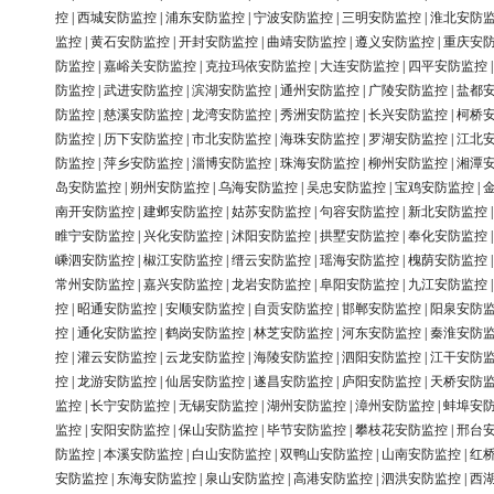
控
|
西城安防监控
|
浦东安防监控
|
宁波安防监控
|
三明安防监控
|
淮北安防
监控
|
黄石安防监控
|
开封安防监控
|
曲靖安防监控
|
遵义安防监控
|
重庆安
防监控
|
嘉峪关安防监控
|
克拉玛依安防监控
|
大连安防监控
|
四平安防监控
防监控
|
武进安防监控
|
滨湖安防监控
|
通州安防监控
|
广陵安防监控
|
盐都
防监控
|
慈溪安防监控
|
龙湾安防监控
|
秀洲安防监控
|
长兴安防监控
|
柯桥
防监控
|
历下安防监控
|
市北安防监控
|
海珠安防监控
|
罗湖安防监控
|
江北
防监控
|
萍乡安防监控
|
淄博安防监控
|
珠海安防监控
|
柳州安防监控
|
湘潭
岛安防监控
|
朔州安防监控
|
乌海安防监控
|
吴忠安防监控
|
宝鸡安防监控
|
南开安防监控
|
建邺安防监控
|
姑苏安防监控
|
句容安防监控
|
新北安防监控
睢宁安防监控
|
兴化安防监控
|
沭阳安防监控
|
拱墅安防监控
|
奉化安防监控
嵊泗安防监控
|
椒江安防监控
|
缙云安防监控
|
瑶海安防监控
|
槐荫安防监控
常州安防监控
|
嘉兴安防监控
|
龙岩安防监控
|
阜阳安防监控
|
九江安防监控
控
|
昭通安防监控
|
安顺安防监控
|
自贡安防监控
|
邯郸安防监控
|
阳泉安防
控
|
通化安防监控
|
鹤岗安防监控
|
林芝安防监控
|
河东安防监控
|
秦淮安防
控
|
灌云安防监控
|
云龙安防监控
|
海陵安防监控
|
泗阳安防监控
|
江干安防
控
|
龙游安防监控
|
仙居安防监控
|
遂昌安防监控
|
庐阳安防监控
|
天桥安防
监控
|
长宁安防监控
|
无锡安防监控
|
湖州安防监控
|
漳州安防监控
|
蚌埠安
监控
|
安阳安防监控
|
保山安防监控
|
毕节安防监控
|
攀枝花安防监控
|
邢台
防监控
|
本溪安防监控
|
白山安防监控
|
双鸭山安防监控
|
山南安防监控
|
红
安防监控
|
东海安防监控
|
泉山安防监控
|
高港安防监控
|
泗洪安防监控
|
西