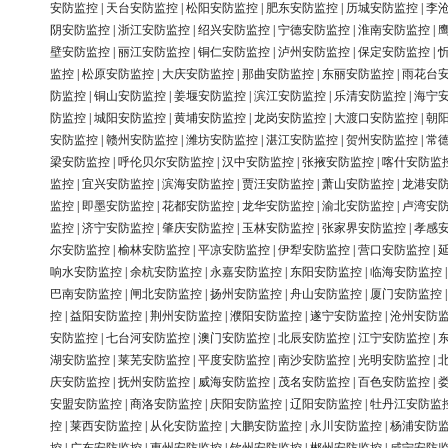
安防监控
|
天台安防监控
|
松阳安防监控
|
肥东安防监控
|
历城安防监控
|
李
阴安防监控
|
浙江安防监控
|
绍兴安防监控
|
宁德安防监控
|
淮南安防监控
|
壁安防监控
|
丽江安防监控
|
铜仁安防监控
|
泸州安防监控
|
保定安防监控
|
监控
|
松原安防监控
|
大庆安防监控
|
那曲安防监控
|
东丽安防监控
|
雨花台
防监控
|
铜山安防监控
|
姜堰安防监控
|
滨江安防监控
|
乐清安防监控
|
海宁
防监控
|
城阳安防监控
|
黄埔安防监控
|
龙岗安防监控
|
大渡口安防监控
|
朝
安防监控
|
赣州安防监控
|
潍坊安防监控
|
湛江安防监控
|
贺州安防监控
|
常
梁安防监控
|
呼伦贝尔安防监控
|
汉中安防监控
|
张掖安防监控
|
喀什安防监
监控
|
宜兴安防监控
|
滨海安防监控
|
贾汪安防监控
|
萧山安防监控
|
龙港安
监控
|
即墨安防监控
|
花都安防监控
|
龙华安防监控
|
渝北安防监控
|
卢湾安
监控
|
济宁安防监控
|
肇庆安防监控
|
玉林安防监控
|
张家界安防监控
|
孝感
尔安防监控
|
榆林安防监控
|
平凉安防监控
|
伊犁安防监控
|
营口安防监控
|
响水安防监控
|
余杭安防监控
|
永嘉安防监控
|
东阳安防监控
|
临海安防监控
巴南安防监控
|
闸北安防监控
|
扬州安防监控
|
舟山安防监控
|
厦门安防监控
控
|
益阳安防监控
|
荆州安防监控
|
濮阳安防监控
|
遂宁安防监控
|
沧州安防
安防监控
|
七台河安防监控
|
澳门安防监控
|
北辰安防监控
|
江宁安防监控
|
湖安防监控
|
莱芜安防监控
|
平度安防监控
|
南沙安防监控
|
光明安防监控
|
庆安防监控
|
抚州安防监控
|
威海安防监控
|
茂名安防监控
|
百色安防监控
|
安盟安防监控
|
商洛安防监控
|
庆阳安防监控
|
辽阳安防监控
|
牡丹江安防监
控
|
莱西安防监控
|
从化安防监控
|
大鹏安防监控
|
永川安防监控
|
杨浦安防