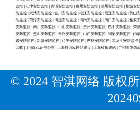
监控
|
江津安防监控
|
青浦安防监控
|
泰州安防监控
|
池州安防监控
|
柳城安
防监控
|
武清安防监控
|
合川安防监控
|
松江安防监控
|
宿迁安防监控
|
黄山
防监控
|
菏泽安防监控
|
清远安防监控
|
河南安防监控
|
周口安防监控
|
雅安
安防监控
|
南川安防监控
|
中山安防监控
|
贵州安防监控
|
巴中安防监控
|
荣
安防监控
|
璧山安防监控
|
云浮安防监控
|
山西安防监控
|
铜梁安防监控
|
内
肃安防监控
|
新疆安防监控
|
辽宁安防监控
|
吉林安防监控
|
黑龙江安防监控
回收
|
上海SSL证书办理
|
上海自适应网站建设
|
上海模板建站
|
广州美发饰
© 2024 智淇网络 版权所有 Al
2024