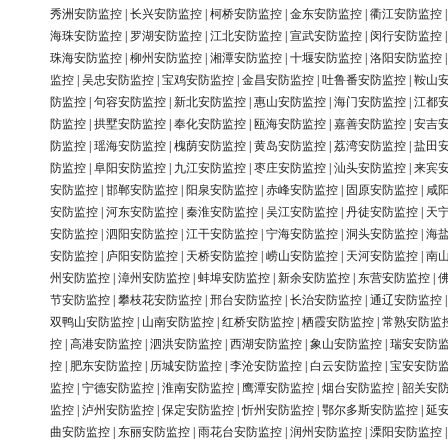
秀洲安防监控
|
长兴安防监控
|
柯桥安防监控
|
金东安防监控
|
衢江安防监控
海珠安防监控
|
罗湖安防监控
|
江北安防监控
|
宣武安防监控
|
闵行安防监控
珠海安防监控
|
柳州安防监控
|
湘潭安防监控
|
十堰安防监控
|
洛阳安防监控
监控
|
吴忠安防监控
|
宝鸡安防监控
|
金昌安防监控
|
吐鲁番安防监控
|
鞍山
防监控
|
句容安防监控
|
新北安防监控
|
惠山安防监控
|
海门安防监控
|
江都
防监控
|
拱墅安防监控
|
奉化安防监控
|
瓯海安防监控
|
嘉善安防监控
|
安吉
防监控
|
瑶海安防监控
|
槐荫安防监控
|
黄岛安防监控
|
荔湾安防监控
|
盐田
防监控
|
阜阳安防监控
|
九江安防监控
|
枣庄安防监控
|
汕头安防监控
|
来宾
安防监控
|
邯郸安防监控
|
阳泉安防监控
|
赤峰安防监控
|
固原安防监控
|
咸
安防监控
|
河东安防监控
|
秦淮安防监控
|
吴江安防监控
|
丹徒安防监控
|
天
安防监控
|
泗阳安防监控
|
江干安防监控
|
宁海安防监控
|
洞头安防监控
|
海
安防监控
|
庐阳安防监控
|
天桥安防监控
|
崂山安防监控
|
天河安防监控
|
南
州安防监控
|
漳州安防监控
|
蚌埠安防监控
|
新余安防监控
|
东营安防监控
|
节安防监控
|
攀枝花安防监控
|
邢台安防监控
|
长治安防监控
|
通辽安防监控
双鸭山安防监控
|
山南安防监控
|
红桥安防监控
|
栖霞安防监控
|
常熟安防监
控
|
高港安防监控
|
泗洪安防监控
|
西湖安防监控
|
象山安防监控
|
瑞安安防
控
|
肥东安防监控
|
历城安防监控
|
李沧安防监控
|
白云安防监控
|
宝安安防
监控
|
宁德安防监控
|
淮南安防监控
|
鹰潭安防监控
|
烟台安防监控
|
韶关安
监控
|
泸州安防监控
|
保定安防监控
|
忻州安防监控
|
鄂尔多斯安防监控
|
延
曲安防监控
|
东丽安防监控
|
雨花台安防监控
|
润州安防监控
|
溧阳安防监控