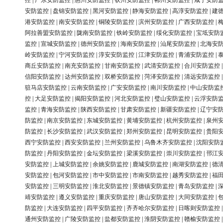
控
|
广东安防监控
|
惠州安防监控
|
钦州安防监控
|
郴州安防监控
|
咸宁安防
安防监控
|
盘锦安防监控
|
黑河安防监控
|
静海安防监控
|
高淳安防监控
|
建
港安防监控
|
南安安防监控
|
铜陵安防监控
|
滨州安防监控
|
广西安防监控
|
阿拉善盟安防监控
|
陇南安防监控
|
铁岭安防监控
|
绥化安防监控
|
宝坻安防
监控
|
宣城安防监控
|
德州安防监控
|
海南安防监控
|
汕尾安防监控
|
北海安
岭安防监控
|
宁河安防监控
|
淳安安防监控
|
江津安防监控
|
青浦安防监控
|
商丘安防监控
|
南充安防监控
|
甘南安防监控
|
武清安防监控
|
合川安防监控
信阳安防监控
|
达州安防监控
|
双桥安防监控
|
菏泽安防监控
|
清远安防监控
驻马店安防监控
|
云南安防监控
|
广安安防监控
|
南川安防监控
|
中山安防监
控
|
大足安防监控
|
揭阳安防监控
|
河北安防监控
|
璧山安防监控
|
云浮安防
监控
|
青海安防监控
|
陕西安防监控
|
甘肃安防监控
|
新疆安防监控
|
辽宁安
防监控
|
南京安防监控
|
东城安防监控
|
黄埔安防监控
|
杭州安防监控
|
泉州
防监控
|
长沙安防监控
|
武汉安防监控
|
郑州安防监控
|
昆明安防监控
|
贵阳
西宁安防监控
|
西安安防监控
|
兰州安防监控
|
乌鲁木齐安防监控
|
沈阳安防
防监控
|
丹阳安防监控
|
金坛安防监控
|
梁溪安防监控
|
崇川安防监控
|
邗江
安防监控
|
上城安防监控
|
余姚安防监控
|
鹿城安防监控
|
南湖安防监控
|
德
安防监控
|
包河安防监控
|
市中安防监控
|
市南安防监控
|
越秀安防监控
|
福
安防监控
|
三明安防监控
|
淮北安防监控
|
景德镇安防监控
|
青岛安防监控
|
靖安防监控
|
遵义安防监控
|
重庆安防监控
|
唐山安防监控
|
大同安防监控
|
防监控
|
大连安防监控
|
四平安防监控
|
齐齐哈尔安防监控
|
日喀则安防监控
通州安防监控
|
广陵安防监控
|
盐都安防监控
|
淮阴安防监控
|
赣榆安防监控