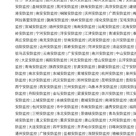
控
|
广东安防监控
|
惠州安防监控
|
钦州安防监控
|
郴州安防监控
|
咸宁安防
安防监控
|
盘锦安防监控
|
黑河安防监控
|
静海安防监控
|
高淳安防监控
|
建
港安防监控
|
南安安防监控
|
铜陵安防监控
|
滨州安防监控
|
广西安防监控
|
阿拉善盟安防监控
|
陇南安防监控
|
铁岭安防监控
|
绥化安防监控
|
宝坻安防
监控
|
宣城安防监控
|
德州安防监控
|
海南安防监控
|
汕尾安防监控
|
北海安
岭安防监控
|
宁河安防监控
|
淳安安防监控
|
江津安防监控
|
青浦安防监控
|
商丘安防监控
|
南充安防监控
|
甘南安防监控
|
武清安防监控
|
合川安防监控
信阳安防监控
|
达州安防监控
|
双桥安防监控
|
菏泽安防监控
|
清远安防监控
驻马店安防监控
|
云南安防监控
|
广安安防监控
|
南川安防监控
|
中山安防监
控
|
大足安防监控
|
揭阳安防监控
|
河北安防监控
|
璧山安防监控
|
云浮安防
监控
|
青海安防监控
|
陕西安防监控
|
甘肃安防监控
|
新疆安防监控
|
辽宁安
防监控
|
南京安防监控
|
东城安防监控
|
黄埔安防监控
|
杭州安防监控
|
泉州
防监控
|
长沙安防监控
|
武汉安防监控
|
郑州安防监控
|
昆明安防监控
|
贵阳
西宁安防监控
|
西安安防监控
|
兰州安防监控
|
乌鲁木齐安防监控
|
沈阳安防
防监控
|
丹阳安防监控
|
金坛安防监控
|
梁溪安防监控
|
崇川安防监控
|
邗江
安防监控
|
上城安防监控
|
余姚安防监控
|
鹿城安防监控
|
南湖安防监控
|
德
安防监控
|
包河安防监控
|
市中安防监控
|
市南安防监控
|
越秀安防监控
|
福
安防监控
|
三明安防监控
|
淮北安防监控
|
景德镇安防监控
|
青岛安防监控
|
靖安防监控
|
遵义安防监控
|
重庆安防监控
|
唐山安防监控
|
大同安防监控
|
防监控
|
大连安防监控
|
四平安防监控
|
齐齐哈尔安防监控
|
日喀则安防监控
通州安防监控
|
广陵安防监控
|
盐都安防监控
|
淮阴安防监控
|
赣榆安防监控