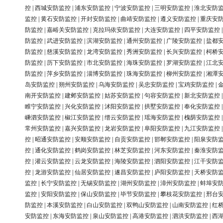
控
|
西城安防监控
|
浦东安防监控
|
宁波安防监控
|
三明安防监控
|
淮北安防
监控
|
黄石安防监控
|
开封安防监控
|
曲靖安防监控
|
遵义安防监控
|
重庆安
防监控
|
嘉峪关安防监控
|
克拉玛依安防监控
|
大连安防监控
|
四平安防监控
防监控
|
武进安防监控
|
滨湖安防监控
|
通州安防监控
|
广陵安防监控
|
盐都
防监控
|
慈溪安防监控
|
龙湾安防监控
|
秀洲安防监控
|
长兴安防监控
|
柯桥
防监控
|
历下安防监控
|
市北安防监控
|
海珠安防监控
|
罗湖安防监控
|
江北
防监控
|
萍乡安防监控
|
淄博安防监控
|
珠海安防监控
|
柳州安防监控
|
湘潭
岛安防监控
|
朔州安防监控
|
乌海安防监控
|
吴忠安防监控
|
宝鸡安防监控
|
南开安防监控
|
建邺安防监控
|
姑苏安防监控
|
句容安防监控
|
新北安防监控
睢宁安防监控
|
兴化安防监控
|
沭阳安防监控
|
拱墅安防监控
|
奉化安防监控
嵊泗安防监控
|
椒江安防监控
|
缙云安防监控
|
瑶海安防监控
|
槐荫安防监控
常州安防监控
|
嘉兴安防监控
|
龙岩安防监控
|
阜阳安防监控
|
九江安防监控
控
|
昭通安防监控
|
安顺安防监控
|
自贡安防监控
|
邯郸安防监控
|
阳泉安防
控
|
通化安防监控
|
鹤岗安防监控
|
林芝安防监控
|
河东安防监控
|
秦淮安防
控
|
灌云安防监控
|
云龙安防监控
|
海陵安防监控
|
泗阳安防监控
|
江干安防
控
|
龙游安防监控
|
仙居安防监控
|
遂昌安防监控
|
庐阳安防监控
|
天桥安防
监控
|
长宁安防监控
|
无锡安防监控
|
湖州安防监控
|
漳州安防监控
|
蚌埠安
监控
|
安阳安防监控
|
保山安防监控
|
毕节安防监控
|
攀枝花安防监控
|
邢台
防监控
|
本溪安防监控
|
白山安防监控
|
双鸭山安防监控
|
山南安防监控
|
红
安防监控
|
东海安防监控
|
泉山安防监控
|
高港安防监控
|
泗洪安防监控
|
西