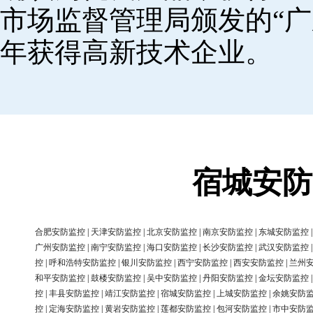
市场监督管理局颁发的“广
年获得高新技术企业。
宿城安防
合肥安防监控
|
天津安防监控
|
北京安防监控
|
南京安防监控
|
东城安防监控
广州安防监控
|
南宁安防监控
|
海口安防监控
|
长沙安防监控
|
武汉安防监控
控
|
呼和浩特安防监控
|
银川安防监控
|
西宁安防监控
|
西安安防监控
|
兰州
和平安防监控
|
鼓楼安防监控
|
吴中安防监控
|
丹阳安防监控
|
金坛安防监控
控
|
丰县安防监控
|
靖江安防监控
|
宿城安防监控
|
上城安防监控
|
余姚安防
控
|
定海安防监控
|
黄岩安防监控
|
莲都安防监控
|
包河安防监控
|
市中安防