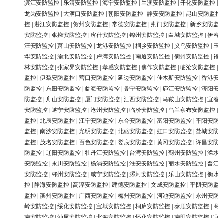
滨江安防监控
|
乐清安防监控
|
海宁安防监控
|
兰溪安防监控
|
开化安防监控
龙岗安防监控
|
大渡口安防监控
|
朝阳安防监控
|
静安安防监控
|
昆山安防监
控
|
湛江安防监控
|
贺州安防监控
|
常德安防监控
|
荆门安防监控
|
新乡安防
安防监控
|
张掖安防监控
|
喀什安防监控
|
锦州安防监控
|
白城安防监控
|
伊
汪安防监控
|
萧山安防监控
|
龙港安防监控
|
桐乡安防监控
|
义乌安防监控
|
华安防监控
|
渝北安防监控
|
卢湾安防监控
|
南通安防监控
|
衢州安防监控
|
林安防监控
|
张家界安防监控
|
孝感安防监控
|
焦作安防监控
|
临沧安防监控
监控
|
伊犁安防监控
|
营口安防监控
|
延边安防监控
|
佳木斯安防监控
|
香港
防监控
|
东阳安防监控
|
临海安防监控
|
景宁安防监控
|
庐江安防监控
|
济阳
防监控
|
舟山安防监控
|
厦门安防监控
|
江西安防监控
|
马鞍山安防监控
|
宜
安防监控
|
遂宁安防监控
|
沧州安防监控
|
临汾安防监控
|
乌兰察布安防监控
监控
|
北辰安防监控
|
江宁安防监控
|
东台安防监控
|
富阳安防监控
|
平阳安
监控
|
南沙安防监控
|
光明安防监控
|
北碚安防监控
|
虹口安防监控
|
盐城安
监控
|
茂名安防监控
|
百色安防监控
|
娄底安防监控
|
黄冈安防监控
|
许昌安
防监控
|
辽阳安防监控
|
牡丹江安防监控
|
台湾安防监控
|
蓟州安防监控
|
溧
安防监控
|
永川安防监控
|
杨浦安防监控
|
淮安安防监控
|
丽水安防监控
|
晋
安防监控
|
郴州安防监控
|
咸宁安防监控
|
漯河安防监控
|
乐山安防监控
|
衡
控
|
静海安防监控
|
高淳安防监控
|
建德安防监控
|
文成安防监控
|
平阴安防
监控
|
滨州安防监控
|
广西安防监控
|
梅州安防监控
|
河池安防监控
|
永州安
岭安防监控
|
绥化安防监控
|
宝坻安防监控
|
桐庐安防监控
|
泰顺安防监控
|
南安防监控
|
汕尾安防监控
|
北海安防监控
|
怀化安防监控
|
南阳安防监控
|