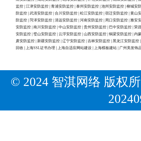
监控
|
江津安防监控
|
青浦安防监控
|
泰州安防监控
|
池州安防监控
|
柳城安
防监控
|
武清安防监控
|
合川安防监控
|
松江安防监控
|
宿迁安防监控
|
黄山
防监控
|
菏泽安防监控
|
清远安防监控
|
河南安防监控
|
周口安防监控
|
雅安
安防监控
|
南川安防监控
|
中山安防监控
|
贵州安防监控
|
巴中安防监控
|
荣
安防监控
|
璧山安防监控
|
云浮安防监控
|
山西安防监控
|
铜梁安防监控
|
内
肃安防监控
|
新疆安防监控
|
辽宁安防监控
|
吉林安防监控
|
黑龙江安防监控
回收
|
上海SSL证书办理
|
上海自适应网站建设
|
上海模板建站
|
广州美发饰
© 2024 智淇网络 版权所有 Al
2024