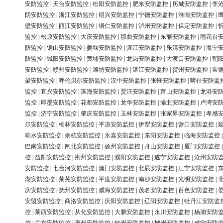
安防监控
|
天台安防监控
|
松阳安防监控
|
肥东安防监控
|
历城安防监控
|
李
阴安防监控
|
浙江安防监控
|
绍兴安防监控
|
宁德安防监控
|
淮南安防监控
|
壁安防监控
|
丽江安防监控
|
铜仁安防监控
|
泸州安防监控
|
保定安防监控
|
监控
|
松原安防监控
|
大庆安防监控
|
那曲安防监控
|
东丽安防监控
|
雨花台
防监控
|
铜山安防监控
|
姜堰安防监控
|
滨江安防监控
|
乐清安防监控
|
海宁
防监控
|
城阳安防监控
|
黄埔安防监控
|
龙岗安防监控
|
大渡口安防监控
|
朝
安防监控
|
赣州安防监控
|
潍坊安防监控
|
湛江安防监控
|
贺州安防监控
|
常
梁安防监控
|
呼伦贝尔安防监控
|
汉中安防监控
|
张掖安防监控
|
喀什安防监
监控
|
宜兴安防监控
|
滨海安防监控
|
贾汪安防监控
|
萧山安防监控
|
龙港安
监控
|
即墨安防监控
|
花都安防监控
|
龙华安防监控
|
渝北安防监控
|
卢湾安
监控
|
济宁安防监控
|
肇庆安防监控
|
玉林安防监控
|
张家界安防监控
|
孝感
尔安防监控
|
榆林安防监控
|
平凉安防监控
|
伊犁安防监控
|
营口安防监控
|
响水安防监控
|
余杭安防监控
|
永嘉安防监控
|
东阳安防监控
|
临海安防监控
巴南安防监控
|
闸北安防监控
|
扬州安防监控
|
舟山安防监控
|
厦门安防监控
控
|
益阳安防监控
|
荆州安防监控
|
濮阳安防监控
|
遂宁安防监控
|
沧州安防
安防监控
|
七台河安防监控
|
澳门安防监控
|
北辰安防监控
|
江宁安防监控
|
湖安防监控
|
莱芜安防监控
|
平度安防监控
|
南沙安防监控
|
光明安防监控
|
庆安防监控
|
抚州安防监控
|
威海安防监控
|
茂名安防监控
|
百色安防监控
|
安盟安防监控
|
商洛安防监控
|
庆阳安防监控
|
辽阳安防监控
|
牡丹江安防监
控
|
莱西安防监控
|
从化安防监控
|
大鹏安防监控
|
永川安防监控
|
杨浦安防