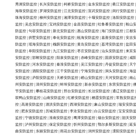
秀洲安防监控
|
长兴安防监控
|
柯桥安防监控
|
金东安防监控
|
衢江安防监控
海珠安防监控
|
罗湖安防监控
|
江北安防监控
|
宣武安防监控
|
闵行安防监控
珠海安防监控
|
柳州安防监控
|
湘潭安防监控
|
十堰安防监控
|
洛阳安防监控
监控
|
吴忠安防监控
|
宝鸡安防监控
|
金昌安防监控
|
吐鲁番安防监控
|
鞍山
防监控
|
句容安防监控
|
新北安防监控
|
惠山安防监控
|
海门安防监控
|
江都
防监控
|
拱墅安防监控
|
奉化安防监控
|
瓯海安防监控
|
嘉善安防监控
|
安吉
防监控
|
瑶海安防监控
|
槐荫安防监控
|
黄岛安防监控
|
荔湾安防监控
|
盐田
防监控
|
阜阳安防监控
|
九江安防监控
|
枣庄安防监控
|
汕头安防监控
|
来宾
安防监控
|
邯郸安防监控
|
阳泉安防监控
|
赤峰安防监控
|
固原安防监控
|
咸
安防监控
|
河东安防监控
|
秦淮安防监控
|
吴江安防监控
|
丹徒安防监控
|
天
安防监控
|
泗阳安防监控
|
江干安防监控
|
宁海安防监控
|
洞头安防监控
|
海
安防监控
|
庐阳安防监控
|
天桥安防监控
|
崂山安防监控
|
天河安防监控
|
南
州安防监控
|
漳州安防监控
|
蚌埠安防监控
|
新余安防监控
|
东营安防监控
|
节安防监控
|
攀枝花安防监控
|
邢台安防监控
|
长治安防监控
|
通辽安防监控
双鸭山安防监控
|
山南安防监控
|
红桥安防监控
|
栖霞安防监控
|
常熟安防监
控
|
高港安防监控
|
泗洪安防监控
|
西湖安防监控
|
象山安防监控
|
瑞安安防
控
|
肥东安防监控
|
历城安防监控
|
李沧安防监控
|
白云安防监控
|
宝安安防
监控
|
宁德安防监控
|
淮南安防监控
|
鹰潭安防监控
|
烟台安防监控
|
韶关安
监控
|
泸州安防监控
|
保定安防监控
|
忻州安防监控
|
鄂尔多斯安防监控
|
延
曲安防监控
|
东丽安防监控
|
雨花台安防监控
|
润州安防监控
|
溧阳安防监控