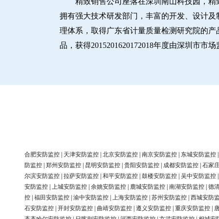
精致销售公司座落在深圳南山科技园，精
拥有强大技术研发部门，丰富的开发、设计及制造
理体系，取得广东省计量质量检测研究院的产品
品，获得2015201620172018年度由深
合肥安防监控
|
天津安防监控
|
北京安防监控
|
南京安防监控
|
东城安防监控
防监控
|
郑州安防监控
|
昆明安防监控
|
贵阳安防监控
|
成都安防监控
|
石家
尔滨安防监控
|
拉萨安防监控
|
和平安防监控
|
鼓楼安防监控
|
吴中安防监控
安防监控
|
上城安防监控
|
余姚安防监控
|
鹿城安防监控
|
南湖安防监控
|
德
控
|
福田安防监控
|
渝中安防监控
|
上海安防监控
|
苏州安防监控
|
西城安防
石安防监控
|
开封安防监控
|
曲靖安防监控
|
遵义安防监控
|
重庆安防监控
|