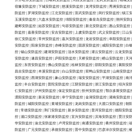
齐齐哈尔安防监控
|
日喀则安防监控
|
河西安防监控
|
玄武安防监控
|
相城安
宿豫安防监控
|
下城安防监控
|
慈溪安防监控
|
龙湾安防监控
|
秀洲安防监控
防监控
|
罗湖安防监控
|
江北安防监控
|
宣武安防监控
|
闵行安防监控
|
镇江
玉溪安防监控
|
六盘水安防监控
|
绵阳安防监控
|
秦皇岛安防监控
|
朔州安防
建邺安防监控
|
姑苏安防监控
|
句容安防监控
|
新北安防监控
|
惠山安防监控
防监控
|
嘉善安防监控
|
安吉安防监控
|
上虞安防监控
|
武义安防监控
|
江山
徐汇安防监控
|
常州安防监控
|
嘉兴安防监控
|
龙岩安防监控
|
阜阳安防监控
安防监控
|
阳泉安防监控
|
赤峰安防监控
|
固原安防监控
|
咸阳安防监控
|
白
控
|
锡山安防监控
|
建湖安防监控
|
涟水安防监控
|
灌云安防监控
|
云龙安防
安防监控
|
遂昌安防监控
|
庐阳安防监控
|
天桥安防监控
|
崂山安防监控
|
天
监控
|
东营安防监控
|
佛山安防监控
|
桂林安防监控
|
邵阳安防监控
|
襄阳安
昌吉安防监控
|
本溪安防监控
|
白山安防监控
|
双鸭山安防监控
|
山南安防监
安防监控
|
西湖安防监控
|
象山安防监控
|
瑞安安防监控
|
平湖安防监控
|
南
监控
|
丰台安防监控
|
普陀安防监控
|
江阴安防监控
|
浙江安防监控
|
绍兴安
仁安防监控
|
泸州安防监控
|
保定安防监控
|
忻州安防监控
|
鄂尔多斯安防监
溧阳安防监控
|
新吴安防监控
|
阜宁安防监控
|
金湖安防监控
|
灌南安防监控
防监控
|
城阳安防监控
|
黄埔安防监控
|
龙岗安防监控
|
大渡口安防监控
|
朝
控
|
常德安防监控
|
荆门安防监控
|
新乡安防监控
|
普洱安防监控
|
德阳安防
控
|
浦口安防监控
|
张家港安防监控
|
宜兴安防监控
|
滨海安防监控
|
贾汪安
华安防监控
|
渝北安防监控
|
卢湾安防监控
|
南通安防监控
|
衢州安防监控
|
防监控
|
广元安防监控
|
承德安防监控
|
晋中安防监控
|
巴彦淖尔安防监控
|