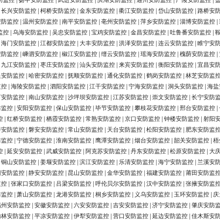
防监控
|
扬中安防监控
|
武进安防监控
|
滨湖安防监控
|
通州安防监控
|
广陵安防监控
|
|
长兴安防监控
|
柯桥安防监控
|
金东安防监控
|
衢江安防监控
|
岱山安防监控
|
路桥安
安防监控
|
温州安防监控
|
南平安防监控
|
亳州安防监控
|
萍乡安防监控
|
淄博安防监控
|
监控
|
乌海安防监控
|
吴忠安防监控
|
宝鸡安防监控
|
金昌安防监控
|
吐鲁番安防监控
|
|
海门安防监控
|
江都安防监控
|
大丰安防监控
|
洪泽安防监控
|
连云安防监控
|
睢宁安
安防监控
|
嵊泗安防监控
|
椒江安防监控
|
缙云安防监控
|
瑶海安防监控
|
槐荫安防监控
|
|
九江安防监控
|
枣庄安防监控
|
汕头安防监控
|
来宾安防监控
|
衡阳安防监控
|
宜昌安
银安防监控
|
哈密安防监控
|
抚顺安防监控
|
通化安防监控
|
鹤岗安防监控
|
林芝安防监
监控
|
海陵安防监控
|
泗阳安防监控
|
江干安防监控
|
宁海安防监控
|
洞头安防监控
|
海盐
河安防监控
|
南山安防监控
|
沙坪坝安防监控
|
江苏安防监控
|
崇文安防监控
|
长宁安防
防监控
|
安阳安防监控
|
保山安防监控
|
毕节安防监控
|
攀枝花安防监控
|
邢台安防监控
|
控
|
红桥安防监控
|
栖霞安防监控
|
常熟安防监控
|
京口安防监控
|
钟楼安防监控
|
射阳
浔安防监控
|
磐安安防监控
|
常山安防监控
|
天台安防监控
|
松阳安防监控
|
肥东安防监
防监控
|
宁德安防监控
|
淮南安防监控
|
鹰潭安防监控
|
烟台安防监控
|
韶关安防监控
|
梧
控
|
延安安防监控
|
武威安防监控
|
阿克苏安防监控
|
丹东安防监控
|
松原安防监控
|
大
|
铜山安防监控
|
姜堰安防监控
|
滨江安防监控
|
乐清安防监控
|
海宁安防监控
|
兰溪安
阳安防监控
|
静安安防监控
|
昆山安防监控
|
金华安防监控
|
福建安防监控
|
莆田安防监
监控
|
张家口安防监控
|
吕梁安防监控
|
呼伦贝尔安防监控
|
汉中安防监控
|
张掖安防监
防监控
|
萧山安防监控
|
龙港安防监控
|
桐乡安防监控
|
义乌安防监控
|
玉环安防监控
|
庆
福州安防监控
|
安徽安防监控
|
六安安防监控
|
吉安安防监控
|
济宁安防监控
|
肇庆安防
榆林安防监控
|
平凉安防监控
|
伊犁安防监控
|
营口安防监控
|
延边安防监控
|
佳木斯安