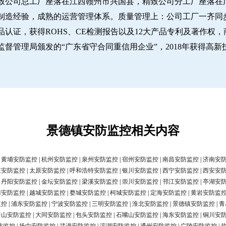
致公司总工厂座落在江西赣州市兴国县，精致公司分工厂座落在广
经验，成熟的运营管理体系。质量管理上：公司工厂一齐同步推行IS
认证，获得ROHS、CE检测报告以及12大产品专利及著作权，
圳市市场监督管理局颁发的“广东省守合同重信用企业”，2018年获得高
景德镇安防监控相关内容
|
黄埔安防监控
|
杭州安防监控
|
泉州安防监控
|
宿州安防监控
|
南昌安防监控
|
济南安
庄安防监控
|
太原安防监控
|
呼和浩特安防监控
|
银川安防监控
|
西宁安防监控
|
西安安
|
丹阳安防监控
|
金坛安防监控
|
梁溪安防监控
|
崇川安防监控
|
邗江安防监控
|
亭湖安
清安防监控
|
越城安防监控
|
婺城安防监控
|
柯城安防监控
|
定海安防监控
|
黄岩安防监
监控
|
浦东安防监控
|
宁波安防监控
|
三明安防监控
|
淮北安防监控
|
景德镇安防监控
|
青
唐山安防监控
|
大同安防监控
|
包头安防监控
|
石嘴山安防监控
|
海东安防监控
|
铜川安