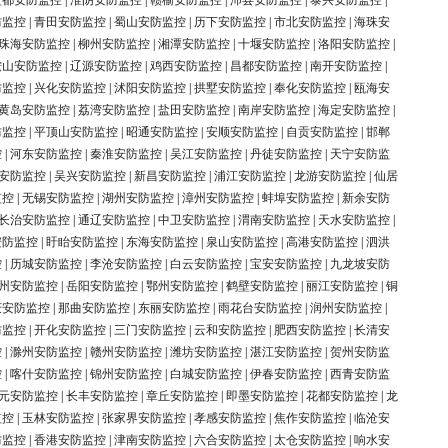
盐都安防监控
|
淮阴安防监控
|
赣榆安防监控
|
沛县安防监控
|
泰兴安防监控
|
防监控
|
青田安防监控
|
蜀山安防监控
|
历下安防监控
|
市北安防监控
|
海珠安
珠海安防监控
|
柳州安防监控
|
湘潭安防监控
|
十堰安防监控
|
洛阳安防监控
|
鞍山安防监控
|
辽源安防监控
|
鸡西安防监控
|
昌都安防监控
|
南开安防监控
|
防监控
|
兴化安防监控
|
沭阳安防监控
|
拱墅安防监控
|
奉化安防监控
|
瓯海安
黄岛安防监控
|
荔湾安防监控
|
盐田安防监控
|
南岸安防监控
|
海定安防监控
|
防监控
|
平顶山安防监控
|
昭通安防监控
|
安顺安防监控
|
自贡安防监控
|
邯郸
控
|
河东安防监控
|
秦淮安防监控
|
吴江安防监控
|
丹徒安防监控
|
天宁安防监
安防监控
|
吴兴安防监控
|
新昌安防监控
|
浦江安防监控
|
龙游安防监控
|
仙居
监控
|
无锡安防监控
|
湖州安防监控
|
漳州安防监控
|
蚌埠安防监控
|
新余安防
长治安防监控
|
通辽安防监控
|
中卫安防监控
|
渭南安防监控
|
天水安防监控
|
安防监控
|
盱眙安防监控
|
东海安防监控
|
泉山安防监控
|
高港安防监控
|
泗洪
控
|
历城安防监控
|
李沧安防监控
|
白云安防监控
|
宝安安防监控
|
九龙坡安防
州安防监控
|
岳阳安防监控
|
鄂州安防监控
|
鹤壁安防监控
|
丽江安防监控
|
铜
庆安防监控
|
那曲安防监控
|
东丽安防监控
|
雨花台安防监控
|
润州安防监控
|
防监控
|
开化安防监控
|
三门安防监控
|
云和安防监控
|
肥西安防监控
|
长清安
控
|
滁州安防监控
|
赣州安防监控
|
潍坊安防监控
|
湛江安防监控
|
贺州安防监
控
|
喀什安防监控
|
锦州安防监控
|
白城安防监控
|
伊春安防监控
|
西青安防监
元安防监控
|
长丰安防监控
|
章丘安防监控
|
即墨安防监控
|
花都安防监控
|
龙
监控
|
玉林安防监控
|
张家界安防监控
|
孝感安防监控
|
焦作安防监控
|
临沧安
防监控
|
香港安防监控
|
津南安防监控
|
六合安防监控
|
太仓安防监控
|
响水安