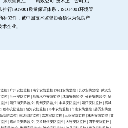
东东莞黄江； “精致公司”技术上：公司工厂
O9001质量保证体系，ISO14001环境管
商标32件，被中国技术监督协会确认为优良产
新技术企业。
防监控
|
广州安防监控
|
南宁安防监控
|
海口安防监控
|
长沙安防监控
|
武汉安
防监控
|
兰州安防监控
|
乌鲁木齐安防监控
|
沈阳安防监控
|
长春安防监控
|
哈
防监控
|
清江浦安防监控
|
海州安防监控
|
丰县安防监控
|
靖江安防监控
|
宿城
控
|
莲都安防监控
|
包河安防监控
|
市中安防监控
|
市南安防监控
|
越秀安防监
岛安防监控
|
深圳安防监控
|
崇左安防监控
|
三亚安防监控
|
株洲安防监控
|
黄
防监控
|
嘉峪关安防监控
|
克拉玛依安防监控
|
大连安防监控
|
四平安防监控
|