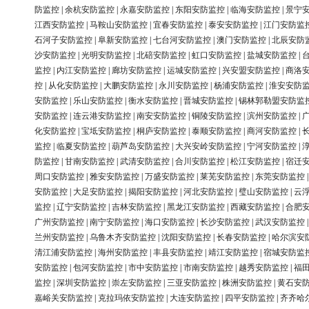
防监控
|
余杭安防监控
|
永嘉安防监控
|
东阳安防监控
|
临海安防监控
|
景宁
江西安防监控
|
马鞍山安防监控
|
宜春安防监控
|
泰安安防监控
|
江门安防监
石河子安防监控
|
阜新安防监控
|
七台河安防监控
|
澳门安防监控
|
北辰安防
沙安防监控
|
光明安防监控
|
北碚安防监控
|
虹口安防监控
|
盐城安防监控
|
监控
|
内江安防监控
|
廊坊安防监控
|
运城安防监控
|
兴安盟安防监控
|
商洛
控
|
从化安防监控
|
大鹏安防监控
|
永川安防监控
|
杨浦安防监控
|
淮安安防
安防监控
|
乐山安防监控
|
衡水安防监控
|
晋城安防监控
|
锡林郭勒盟安防监
安防监控
|
连云港安防监控
|
南安安防监控
|
铜陵安防监控
|
滨州安防监控
|
化安防监控
|
宝坻安防监控
|
桐庐安防监控
|
泰顺安防监控
|
商河安防监控
|
监控
|
临夏安防监控
|
葫芦岛安防监控
|
大兴安岭安防监控
|
宁河安防监控
|
防监控
|
甘南安防监控
|
武清安防监控
|
合川安防监控
|
松江安防监控
|
宿迁
周口安防监控
|
雅安安防监控
|
万盛安防监控
|
莱芜安防监控
|
东莞安防监控
安防监控
|
大足安防监控
|
揭阳安防监控
|
河北安防监控
|
璧山安防监控
|
云
监控
|
辽宁安防监控
|
吉林安防监控
|
黑龙江安防监控
|
西藏安防监控
|
合肥
广州安防监控
|
南宁安防监控
|
海口安防监控
|
长沙安防监控
|
武汉安防监控
兰州安防监控
|
乌鲁木齐安防监控
|
沈阳安防监控
|
长春安防监控
|
哈尔滨安
清江浦安防监控
|
海州安防监控
|
丰县安防监控
|
靖江安防监控
|
宿城安防监
安防监控
|
包河安防监控
|
市中安防监控
|
市南安防监控
|
越秀安防监控
|
福
监控
|
深圳安防监控
|
崇左安防监控
|
三亚安防监控
|
株洲安防监控
|
黄石安
嘉峪关安防监控
|
克拉玛依安防监控
|
大连安防监控
|
四平安防监控
|
齐齐哈