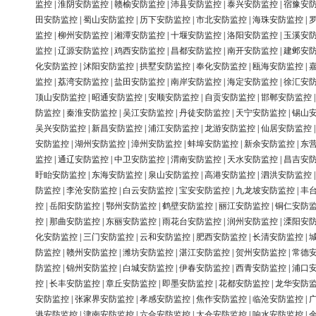
监控
|
淮阴安防监控
|
赣榆安防监控
|
沛县安防监控
|
泰兴安防监控
|
宿豫安
田安防监控
|
蜀山安防监控
|
历下安防监控
|
市北安防监控
|
海珠安防监控
|
监控
|
柳州安防监控
|
湘潭安防监控
|
十堰安防监控
|
洛阳安防监控
|
玉溪安
监控
|
辽源安防监控
|
鸡西安防监控
|
昌都安防监控
|
南开安防监控
|
建邺安
化安防监控
|
沭阳安防监控
|
拱墅安防监控
|
奉化安防监控
|
瓯海安防监控
|
监控
|
荔湾安防监控
|
盐田安防监控
|
南岸安防监控
|
海定安防监控
|
徐汇安
顶山安防监控
|
昭通安防监控
|
安顺安防监控
|
自贡安防监控
|
邯郸安防监控
防监控
|
秦淮安防监控
|
吴江安防监控
|
丹徒安防监控
|
天宁安防监控
|
锡山
吴兴安防监控
|
新昌安防监控
|
浦江安防监控
|
龙游安防监控
|
仙居安防监控
安防监控
|
湖州安防监控
|
漳州安防监控
|
蚌埠安防监控
|
新余安防监控
|
东
监控
|
通辽安防监控
|
中卫安防监控
|
渭南安防监控
|
天水安防监控
|
昌吉安
盱眙安防监控
|
东海安防监控
|
泉山安防监控
|
高港安防监控
|
泗洪安防监控
防监控
|
李沧安防监控
|
白云安防监控
|
宝安安防监控
|
九龙坡安防监控
|
丰
控
|
岳阳安防监控
|
鄂州安防监控
|
鹤壁安防监控
|
丽江安防监控
|
铜仁安防
控
|
那曲安防监控
|
东丽安防监控
|
雨花台安防监控
|
润州安防监控
|
溧阳安
化安防监控
|
三门安防监控
|
云和安防监控
|
肥西安防监控
|
长清安防监控
|
防监控
|
赣州安防监控
|
潍坊安防监控
|
湛江安防监控
|
贺州安防监控
|
常德
防监控
|
锦州安防监控
|
白城安防监控
|
伊春安防监控
|
西青安防监控
|
浦口
控
|
长丰安防监控
|
章丘安防监控
|
即墨安防监控
|
花都安防监控
|
龙华安防
安防监控
|
张家界安防监控
|
孝感安防监控
|
焦作安防监控
|
临沧安防监控
|
港安防监控
|
津南安防监控
|
六合安防监控
|
太仓安防监控
|
响水安防监控
|