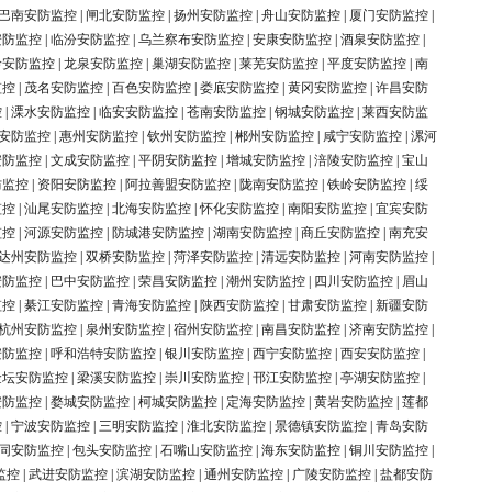
巴南安防监控
|
闸北安防监控
|
扬州安防监控
|
舟山安防监控
|
厦门安防监控
|
安防监控
|
临汾安防监控
|
乌兰察布安防监控
|
安康安防监控
|
酒泉安防监控
|
岭安防监控
|
龙泉安防监控
|
巢湖安防监控
|
莱芜安防监控
|
平度安防监控
|
南
监控
|
茂名安防监控
|
百色安防监控
|
娄底安防监控
|
黄冈安防监控
|
许昌安防
控
|
溧水安防监控
|
临安安防监控
|
苍南安防监控
|
钢城安防监控
|
莱西安防监
安防监控
|
惠州安防监控
|
钦州安防监控
|
郴州安防监控
|
咸宁安防监控
|
漯河
安防监控
|
文成安防监控
|
平阴安防监控
|
增城安防监控
|
涪陵安防监控
|
宝山
防监控
|
资阳安防监控
|
阿拉善盟安防监控
|
陇南安防监控
|
铁岭安防监控
|
绥
监控
|
汕尾安防监控
|
北海安防监控
|
怀化安防监控
|
南阳安防监控
|
宜宾安防
监控
|
河源安防监控
|
防城港安防监控
|
湖南安防监控
|
商丘安防监控
|
南充安
达州安防监控
|
双桥安防监控
|
菏泽安防监控
|
清远安防监控
|
河南安防监控
|
安防监控
|
巴中安防监控
|
荣昌安防监控
|
潮州安防监控
|
四川安防监控
|
眉山
监控
|
綦江安防监控
|
青海安防监控
|
陕西安防监控
|
甘肃安防监控
|
新疆安防
杭州安防监控
|
泉州安防监控
|
宿州安防监控
|
南昌安防监控
|
济南安防监控
|
安防监控
|
呼和浩特安防监控
|
银川安防监控
|
西宁安防监控
|
西安安防监控
|
金坛安防监控
|
梁溪安防监控
|
崇川安防监控
|
邗江安防监控
|
亭湖安防监控
|
安防监控
|
婺城安防监控
|
柯城安防监控
|
定海安防监控
|
黄岩安防监控
|
莲都
控
|
宁波安防监控
|
三明安防监控
|
淮北安防监控
|
景德镇安防监控
|
青岛安防
同安防监控
|
包头安防监控
|
石嘴山安防监控
|
海东安防监控
|
铜川安防监控
|
监控
|
武进安防监控
|
滨湖安防监控
|
通州安防监控
|
广陵安防监控
|
盐都安防