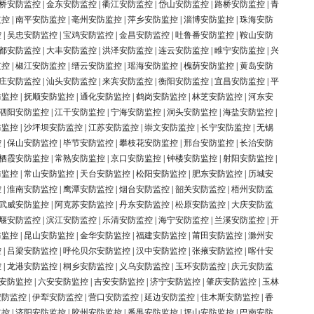
桥安防监控
|
金东安防监控
|
衢江安防监控
|
岱山安防监控
|
路桥安防监控
|
青
监控
|
南平安防监控
|
亳州安防监控
|
萍乡安防监控
|
淄博安防监控
|
珠海安防
控
|
吴忠安防监控
|
宝鸡安防监控
|
金昌安防监控
|
吐鲁番安防监控
|
鞍山安防
都安防监控
|
大丰安防监控
|
洪泽安防监控
|
连云安防监控
|
睢宁安防监控
|
兴
监控
|
椒江安防监控
|
缙云安防监控
|
瑶海安防监控
|
槐荫安防监控
|
黄岛安防
庄安防监控
|
汕头安防监控
|
来宾安防监控
|
衡阳安防监控
|
宜昌安防监控
|
平
防监控
|
抚顺安防监控
|
通化安防监控
|
鹤岗安防监控
|
林芝安防监控
|
河东安
泗阳安防监控
|
江干安防监控
|
宁海安防监控
|
洞头安防监控
|
海盐安防监控
|
防监控
|
沙坪坝安防监控
|
江苏安防监控
|
崇文安防监控
|
长宁安防监控
|
无锡
控
|
保山安防监控
|
毕节安防监控
|
攀枝花安防监控
|
邢台安防监控
|
长治安防
栖霞安防监控
|
常熟安防监控
|
京口安防监控
|
钟楼安防监控
|
射阳安防监控
|
防监控
|
常山安防监控
|
天台安防监控
|
松阳安防监控
|
肥东安防监控
|
历城安
控
|
淮南安防监控
|
鹰潭安防监控
|
烟台安防监控
|
韶关安防监控
|
梧州安防监
武威安防监控
|
阿克苏安防监控
|
丹东安防监控
|
松原安防监控
|
大庆安防监
堰安防监控
|
滨江安防监控
|
乐清安防监控
|
海宁安防监控
|
兰溪安防监控
|
开
防监控
|
昆山安防监控
|
金华安防监控
|
福建安防监控
|
莆田安防监控
|
滁州安
控
|
吕梁安防监控
|
呼伦贝尔安防监控
|
汉中安防监控
|
张掖安防监控
|
喀什安
控
|
龙港安防监控
|
桐乡安防监控
|
义乌安防监控
|
玉环安防监控
|
庆元安防监
安防监控
|
六安安防监控
|
吉安安防监控
|
济宁安防监控
|
肇庆安防监控
|
玉林
安防监控
|
伊犁安防监控
|
营口安防监控
|
延边安防监控
|
佳木斯安防监控
|
香
监控
|
济阳安防监控
|
胶州安防监控
|
番禺安防监控
|
坪山安防监控
|
巴南安防