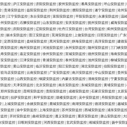
安防监控
|
庐江安防监控
|
济阳安防监控
|
胶州安防监控
|
番禺安防监控
|
坪山安防监控
|
控
|
贵港安防监控
|
益阳安防监控
|
荆州安防监控
|
濮阳安防监控
|
遂宁安防监控
|
沧州
监控
|
江宁安防监控
|
东台安防监控
|
富阳安防监控
|
平阳安防监控
|
永康安防监控
|
温
台州安防监控
|
石狮安防监控
|
山东安防监控
|
安庆安防监控
|
抚州安防监控
|
威海安防
安防监控
|
庆阳安防监控
|
辽阳安防监控
|
牡丹江安防监控
|
台湾安防监控
|
蓟州安防监
监控
|
丽水安防监控
|
晋江安防监控
|
芜湖安防监控
|
上饶安防监控
|
日照安防监控
|
广东
控
|
定西安防监控
|
盘锦安防监控
|
黑河安防监控
|
静海安防监控
|
高淳安防监控
|
建德
广西安防监控
|
梅州安防监控
|
河池安防监控
|
永州安防监控
|
随州安防监控
|
三门峡安
长寿安防监控
|
嘉定安防监控
|
徐州安防监控
|
宣城安防监控
|
德州安防监控
|
海南安防
淳安安防监控
|
江津安防监控
|
青浦安防监控
|
泰州安防监控
|
池州安防监控
|
柳城安防
安防监控
|
黄山安防监控
|
临沂安防监控
|
阳江安防监控
|
湖北安防监控
|
信阳安防监控
|
|
驻马店安防监控
|
云南安防监控
|
广安安防监控
|
南川安防监控
|
中山安防监控
|
贵州
浮安防监控
|
山西安防监控
|
铜梁安防监控
|
内蒙古安防监控
|
潼南安防监控
|
宁夏安防
安防监控
|
天津安防监控
|
北京安防监控
|
南京安防监控
|
东城安防监控
|
黄埔安防监控
|
|
郑州安防监控
|
昆明安防监控
|
贵阳安防监控
|
成都安防监控
|
石家庄安防监控
|
太原
防监控
|
拉萨安防监控
|
和平安防监控
|
鼓楼安防监控
|
吴中安防监控
|
丹阳安防监控
|
控
|
上城安防监控
|
余姚安防监控
|
鹿城安防监控
|
南湖安防监控
|
德清安防监控
|
越城
田安防监控
|
渝中安防监控
|
上海安防监控
|
苏州安防监控
|
西城安防监控
|
浦东安防监
防监控
|
开封安防监控
|
曲靖安防监控
|
遵义安防监控
|
重庆安防监控
|
唐山安防监控
|
大
尔安防监控
|
日喀则安防监控
|
河西安防监控
|
玄武安防监控
|
相城安防监控
|
扬中安防