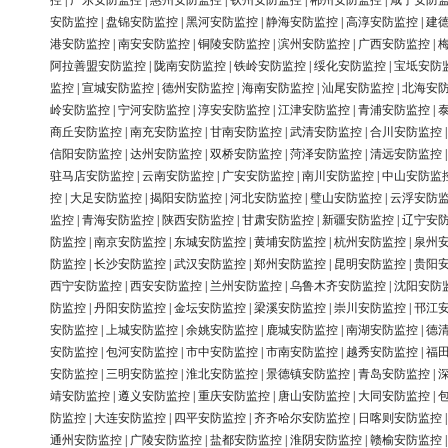
控
|
广东安防监控
|
惠州安防监控
|
钦州安防监控
|
郴州安防监控
|
咸宁安防
安防监控
|
盘锦安防监控
|
黑河安防监控
|
静海安防监控
|
高淳安防监控
|
建
港安防监控
|
南安安防监控
|
铜陵安防监控
|
滨州安防监控
|
广西安防监控
|
阿拉善盟安防监控
|
陇南安防监控
|
铁岭安防监控
|
绥化安防监控
|
宝坻安防
监控
|
宣城安防监控
|
德州安防监控
|
海南安防监控
|
汕尾安防监控
|
北海安
岭安防监控
|
宁河安防监控
|
淳安安防监控
|
江津安防监控
|
青浦安防监控
|
商丘安防监控
|
南充安防监控
|
甘南安防监控
|
武清安防监控
|
合川安防监控
信阳安防监控
|
达州安防监控
|
双桥安防监控
|
菏泽安防监控
|
清远安防监控
驻马店安防监控
|
云南安防监控
|
广安安防监控
|
南川安防监控
|
中山安防监
控
|
大足安防监控
|
揭阳安防监控
|
河北安防监控
|
璧山安防监控
|
云浮安防
监控
|
青海安防监控
|
陕西安防监控
|
甘肃安防监控
|
新疆安防监控
|
辽宁安
防监控
|
南京安防监控
|
东城安防监控
|
黄埔安防监控
|
杭州安防监控
|
泉州
防监控
|
长沙安防监控
|
武汉安防监控
|
郑州安防监控
|
昆明安防监控
|
贵阳
西宁安防监控
|
西安安防监控
|
兰州安防监控
|
乌鲁木齐安防监控
|
沈阳安防
防监控
|
丹阳安防监控
|
金坛安防监控
|
梁溪安防监控
|
崇川安防监控
|
邗江
安防监控
|
上城安防监控
|
余姚安防监控
|
鹿城安防监控
|
南湖安防监控
|
德
安防监控
|
包河安防监控
|
市中安防监控
|
市南安防监控
|
越秀安防监控
|
福
安防监控
|
三明安防监控
|
淮北安防监控
|
景德镇安防监控
|
青岛安防监控
|
靖安防监控
|
遵义安防监控
|
重庆安防监控
|
唐山安防监控
|
大同安防监控
|
防监控
|
大连安防监控
|
四平安防监控
|
齐齐哈尔安防监控
|
日喀则安防监控
通州安防监控
|
广陵安防监控
|
盐都安防监控
|
淮阴安防监控
|
赣榆安防监控