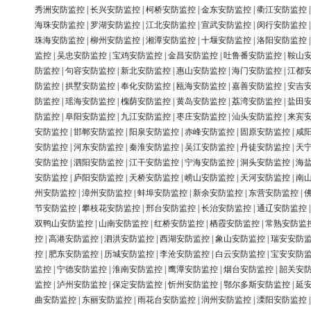
秀洲安防监控
|
长兴安防监控
|
柯桥安防监控
|
金东安防监控
|
衢江安防监控
海珠安防监控
|
罗湖安防监控
|
江北安防监控
|
宣武安防监控
|
闵行安防监控
珠海安防监控
|
柳州安防监控
|
湘潭安防监控
|
十堰安防监控
|
洛阳安防监控
监控
|
吴忠安防监控
|
宝鸡安防监控
|
金昌安防监控
|
吐鲁番安防监控
|
鞍山
防监控
|
句容安防监控
|
新北安防监控
|
惠山安防监控
|
海门安防监控
|
江都
防监控
|
拱墅安防监控
|
奉化安防监控
|
瓯海安防监控
|
嘉善安防监控
|
安吉
防监控
|
瑶海安防监控
|
槐荫安防监控
|
黄岛安防监控
|
荔湾安防监控
|
盐田
防监控
|
阜阳安防监控
|
九江安防监控
|
枣庄安防监控
|
汕头安防监控
|
来宾
安防监控
|
邯郸安防监控
|
阳泉安防监控
|
赤峰安防监控
|
固原安防监控
|
咸
安防监控
|
河东安防监控
|
秦淮安防监控
|
吴江安防监控
|
丹徒安防监控
|
天
安防监控
|
泗阳安防监控
|
江干安防监控
|
宁海安防监控
|
洞头安防监控
|
海
安防监控
|
庐阳安防监控
|
天桥安防监控
|
崂山安防监控
|
天河安防监控
|
南
州安防监控
|
漳州安防监控
|
蚌埠安防监控
|
新余安防监控
|
东营安防监控
|
节安防监控
|
攀枝花安防监控
|
邢台安防监控
|
长治安防监控
|
通辽安防监控
双鸭山安防监控
|
山南安防监控
|
红桥安防监控
|
栖霞安防监控
|
常熟安防监
控
|
高港安防监控
|
泗洪安防监控
|
西湖安防监控
|
象山安防监控
|
瑞安安防
控
|
肥东安防监控
|
历城安防监控
|
李沧安防监控
|
白云安防监控
|
宝安安防
监控
|
宁德安防监控
|
淮南安防监控
|
鹰潭安防监控
|
烟台安防监控
|
韶关安
监控
|
泸州安防监控
|
保定安防监控
|
忻州安防监控
|
鄂尔多斯安防监控
|
延
曲安防监控
|
东丽安防监控
|
雨花台安防监控
|
润州安防监控
|
溧阳安防监控