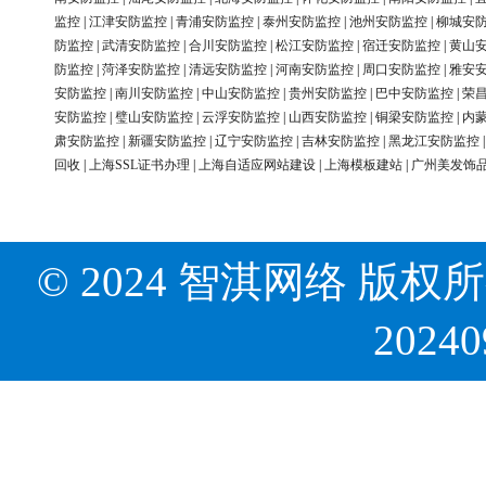
监控
|
江津安防监控
|
青浦安防监控
|
泰州安防监控
|
池州安防监控
|
柳城安
防监控
|
武清安防监控
|
合川安防监控
|
松江安防监控
|
宿迁安防监控
|
黄山
防监控
|
菏泽安防监控
|
清远安防监控
|
河南安防监控
|
周口安防监控
|
雅安
安防监控
|
南川安防监控
|
中山安防监控
|
贵州安防监控
|
巴中安防监控
|
荣
安防监控
|
璧山安防监控
|
云浮安防监控
|
山西安防监控
|
铜梁安防监控
|
内
肃安防监控
|
新疆安防监控
|
辽宁安防监控
|
吉林安防监控
|
黑龙江安防监控
回收
|
上海SSL证书办理
|
上海自适应网站建设
|
上海模板建站
|
广州美发饰
© 2024 智淇网络 版权所有 Al
2024