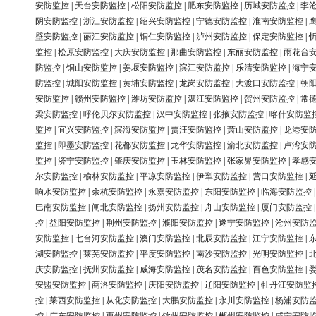
安防监控
|
天台安防监控
|
松阳安防监控
|
肥东安防监控
|
历城安防监控
|
李
阴安防监控
|
浙江安防监控
|
绍兴安防监控
|
宁德安防监控
|
淮南安防监控
|
壁安防监控
|
丽江安防监控
|
铜仁安防监控
|
泸州安防监控
|
保定安防监控
|
监控
|
松原安防监控
|
大庆安防监控
|
那曲安防监控
|
东丽安防监控
|
雨花台
防监控
|
铜山安防监控
|
姜堰安防监控
|
滨江安防监控
|
乐清安防监控
|
海宁
防监控
|
城阳安防监控
|
黄埔安防监控
|
龙岗安防监控
|
大渡口安防监控
|
朝
安防监控
|
赣州安防监控
|
潍坊安防监控
|
湛江安防监控
|
贺州安防监控
|
常
梁安防监控
|
呼伦贝尔安防监控
|
汉中安防监控
|
张掖安防监控
|
喀什安防监
监控
|
宜兴安防监控
|
滨海安防监控
|
贾汪安防监控
|
萧山安防监控
|
龙港安
监控
|
即墨安防监控
|
花都安防监控
|
龙华安防监控
|
渝北安防监控
|
卢湾安
监控
|
济宁安防监控
|
肇庆安防监控
|
玉林安防监控
|
张家界安防监控
|
孝感
尔安防监控
|
榆林安防监控
|
平凉安防监控
|
伊犁安防监控
|
营口安防监控
|
响水安防监控
|
余杭安防监控
|
永嘉安防监控
|
东阳安防监控
|
临海安防监控
巴南安防监控
|
闸北安防监控
|
扬州安防监控
|
舟山安防监控
|
厦门安防监控
控
|
益阳安防监控
|
荆州安防监控
|
濮阳安防监控
|
遂宁安防监控
|
沧州安防
安防监控
|
七台河安防监控
|
澳门安防监控
|
北辰安防监控
|
江宁安防监控
|
湖安防监控
|
莱芜安防监控
|
平度安防监控
|
南沙安防监控
|
光明安防监控
|
庆安防监控
|
抚州安防监控
|
威海安防监控
|
茂名安防监控
|
百色安防监控
|
安盟安防监控
|
商洛安防监控
|
庆阳安防监控
|
辽阳安防监控
|
牡丹江安防监
控
|
莱西安防监控
|
从化安防监控
|
大鹏安防监控
|
永川安防监控
|
杨浦安防