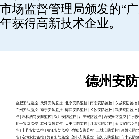
市场监督管理局颁发的“广
年获得高新技术企业。
德州安防
合肥安防监控
|
天津安防监控
|
北京安防监控
|
南京安防监控
|
东城安防监控
广州安防监控
|
南宁安防监控
|
海口安防监控
|
长沙安防监控
|
武汉安防监控
控
|
呼和浩特安防监控
|
银川安防监控
|
西宁安防监控
|
西安安防监控
|
兰州
和平安防监控
|
鼓楼安防监控
|
吴中安防监控
|
丹阳安防监控
|
金坛安防监控
控
|
丰县安防监控
|
靖江安防监控
|
宿城安防监控
|
上城安防监控
|
余姚安防
控
|
定海安防监控
|
黄岩安防监控
|
莲都安防监控
|
包河安防监控
|
市中安防