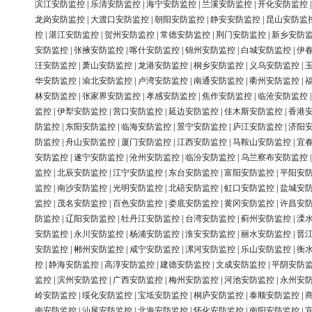
滨江安防监控
|
乐清安防监控
|
海宁安防监控
|
兰溪安防监控
|
开化安防监控
龙岗安防监控
|
大渡口安防监控
|
朝阳安防监控
|
静安安防监控
|
昆山安防监
控
|
湛江安防监控
|
贺州安防监控
|
常德安防监控
|
荆门安防监控
|
新乡安防
安防监控
|
张掖安防监控
|
喀什安防监控
|
锦州安防监控
|
白城安防监控
|
伊
汪安防监控
|
萧山安防监控
|
龙港安防监控
|
桐乡安防监控
|
义乌安防监控
|
华安防监控
|
渝北安防监控
|
卢湾安防监控
|
南通安防监控
|
衢州安防监控
|
林安防监控
|
张家界安防监控
|
孝感安防监控
|
焦作安防监控
|
临沧安防监控
监控
|
伊犁安防监控
|
营口安防监控
|
延边安防监控
|
佳木斯安防监控
|
香港
防监控
|
东阳安防监控
|
临海安防监控
|
景宁安防监控
|
庐江安防监控
|
济阳
防监控
|
舟山安防监控
|
厦门安防监控
|
江西安防监控
|
马鞍山安防监控
|
宜
安防监控
|
遂宁安防监控
|
沧州安防监控
|
临汾安防监控
|
乌兰察布安防监控
监控
|
北辰安防监控
|
江宁安防监控
|
东台安防监控
|
富阳安防监控
|
平阳安
监控
|
南沙安防监控
|
光明安防监控
|
北碚安防监控
|
虹口安防监控
|
盐城安
监控
|
茂名安防监控
|
百色安防监控
|
娄底安防监控
|
黄冈安防监控
|
许昌安
防监控
|
辽阳安防监控
|
牡丹江安防监控
|
台湾安防监控
|
蓟州安防监控
|
溧
安防监控
|
永川安防监控
|
杨浦安防监控
|
淮安安防监控
|
丽水安防监控
|
晋
安防监控
|
郴州安防监控
|
咸宁安防监控
|
漯河安防监控
|
乐山安防监控
|
衡
控
|
静海安防监控
|
高淳安防监控
|
建德安防监控
|
文成安防监控
|
平阴安防
监控
|
滨州安防监控
|
广西安防监控
|
梅州安防监控
|
河池安防监控
|
永州安
岭安防监控
|
绥化安防监控
|
宝坻安防监控
|
桐庐安防监控
|
泰顺安防监控
|
南安防监控
|
汕尾安防监控
|
北海安防监控
|
怀化安防监控
|
南阳安防监控
|