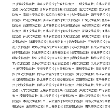
控
|
西城安防监控
|
浦东安防监控
|
宁波安防监控
|
三明安防监控
|
淮北安防
监控
|
黄石安防监控
|
开封安防监控
|
曲靖安防监控
|
遵义安防监控
|
重庆安
防监控
|
嘉峪关安防监控
|
克拉玛依安防监控
|
大连安防监控
|
四平安防监控
防监控
|
武进安防监控
|
滨湖安防监控
|
通州安防监控
|
广陵安防监控
|
盐都
防监控
|
慈溪安防监控
|
龙湾安防监控
|
秀洲安防监控
|
长兴安防监控
|
柯桥
防监控
|
历下安防监控
|
市北安防监控
|
海珠安防监控
|
罗湖安防监控
|
江北
防监控
|
萍乡安防监控
|
淄博安防监控
|
珠海安防监控
|
柳州安防监控
|
湘潭
岛安防监控
|
朔州安防监控
|
乌海安防监控
|
吴忠安防监控
|
宝鸡安防监控
|
南开安防监控
|
建邺安防监控
|
姑苏安防监控
|
句容安防监控
|
新北安防监控
睢宁安防监控
|
兴化安防监控
|
沭阳安防监控
|
拱墅安防监控
|
奉化安防监控
嵊泗安防监控
|
椒江安防监控
|
缙云安防监控
|
瑶海安防监控
|
槐荫安防监控
常州安防监控
|
嘉兴安防监控
|
龙岩安防监控
|
阜阳安防监控
|
九江安防监控
控
|
昭通安防监控
|
安顺安防监控
|
自贡安防监控
|
邯郸安防监控
|
阳泉安防
控
|
通化安防监控
|
鹤岗安防监控
|
林芝安防监控
|
河东安防监控
|
秦淮安防
控
|
灌云安防监控
|
云龙安防监控
|
海陵安防监控
|
泗阳安防监控
|
江干安防
控
|
龙游安防监控
|
仙居安防监控
|
遂昌安防监控
|
庐阳安防监控
|
天桥安防
监控
|
长宁安防监控
|
无锡安防监控
|
湖州安防监控
|
漳州安防监控
|
蚌埠安
监控
|
安阳安防监控
|
保山安防监控
|
毕节安防监控
|
攀枝花安防监控
|
邢台
防监控
|
本溪安防监控
|
白山安防监控
|
双鸭山安防监控
|
山南安防监控
|
红
安防监控
|
东海安防监控
|
泉山安防监控
|
高港安防监控
|
泗洪安防监控
|
西